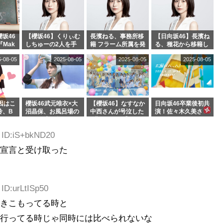
坂46
【櫻坂46】くりぃむ
長濱ねる、事務所移
【日向坂46】長濱ね
『Mak
しちゅーの2人を手
籍 フラーム所属を発
る、種花から移籍し
』オフィ
玉に取る大沼晶保
表
フラーム所属に。こ
5-08-05
2025-08-05
2025-08-05
2025-08-05
絶賛販
【くりぃむナンタ
れで事務所に所属し
ラ】
ているのは... おひさ
まの反応がこちら
因はこ
櫻坂46武元唯衣×大
【櫻坂46】なすなか
日向坂46卒業後初共
玲、B
沼晶保、お風呂場の
中西さんが号泣した
演！佐々木久美さ
わつかせ
Eカップお姉さんに
2曲目って...【ラヴ
ん、師匠オードリー
恐怖【くりぃむナン
ィット 東京ドーム公
若林さんと再会した
4 ID:iS+bkND20
タラ】
演】
結果･･･【激レアさ
んを連れてきた。】
承宣言と受け取った
 ID:urLtISp50
引きこもってる時と
に行ってる時じゃ同時には比べられないな