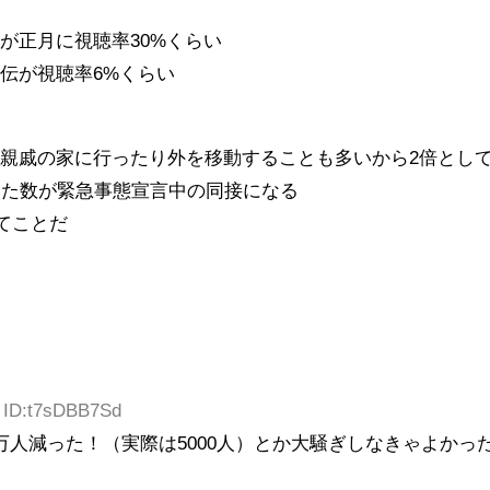
が正月に視聴率30%くらい
伝が視聴率6%くらい
親戚の家に行ったり外を移動することも多いから2倍とし
した数が緊急事態宣言中の同接になる
ってことだ
0 ID:t7sDBB7Sd
万人減った！（実際は5000人）とか大騒ぎしなきゃよかっ