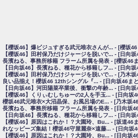
日向坂46まとめのまとめ / 【櫻坂46】田村保乃だけジャージを脱いでいた理
日向坂46まとめのまとめ / 【日向坂46】富田鈴花1st写真集、発売記念記者
乃木坂欅坂まとめのまとめ / 【日向坂46】河田陽菜卒業の影響、ガチでデカそう
欅坂あんてな ～欅坂46のニュース・情報・話題をピックアップ / れなッピ
欅坂/日向坂46まとめのまとめ / 【櫻坂46】田村保乃だけジャージを脱いでい
日向坂46まとめのまとめ / 【日向坂46】若林さん「笑えないぐらい師匠
日向坂46まとめのまとめ / 【元日向坂46】情報解禁前で言えない！？丹生
【櫻坂46】爆ビジュすぎる武元唯衣さんが... - [櫻坂4
乃木坂欅坂まとめのまとめ / 【日向坂46】この月、何かあるのか！？『お
【櫻坂46】田村保乃だけジャージを脱いで... - [日向
欅坂/日向坂46まとめのまとめ / 【櫻坂46】ミーグリで喧嘩！？山下瞳月、
長濱ねる、事務所移籍 フラーム所属を発表 - [櫻坂46
乃木坂46アンテナ / 【櫻坂46】ハリソン守屋「ゆーづのせいです」【ラヴィッ
【日向坂46】長濱ねる、種花から移籍しフ... - [日向
乃木坂あんてな ～乃木坂46・欅坂46・日向坂46のニュース・情報・話題をピック
日向坂46まとめのまとめ / 【日向坂46】この月、何かあるのか！？『お願
【櫻坂46】田村保乃だけジャージを脱いで... - [乃木坂
日向坂46まとめのまとめ / 【元日向坂46】この卒業生、めちゃくちゃテレビ
良い品揃え！櫻坂46 12thシングル『... - [日向坂46
欅坂/日向坂46まとめのまとめ / 【櫻坂46】リアルミーグリであの販売も！『Ma
【日向坂46】河田陽菜卒業後、衝撃の年齢... - [日向
乃木坂46アンテナ / 【櫻坂46】ミーグリで喧嘩！？山下瞳月、これはマジギ
【櫻坂46】くりぃむしちゅーの2人を手玉... - [日向坂
乃木坂あんてな ～乃木坂46・欅坂46・日向坂46のニュース・情報・話題を
櫻坂46武元唯衣×大沼晶保、お風呂場のE... - [乃木坂4
日向坂46まとめのまとめ / 【日向坂46】富田鈴花、次の事務所が決まってそ
長濱ねる、事務所移籍 フラーム所属を発表 - [日向坂4
日向坂46まとめのまとめ / 【日向坂46】富田鈴花、次の事務所が決まってそ
【日向坂46】長濱ねる、種花から移籍しフ... - [日向
乃木坂46アンテナ / 【日向坂46】この月、何かあるのか！？『お願いバッ
【櫻坂46】原因はこれか！？大園玲、Bu... - [坂道4
乃木坂あんてな ～乃木坂46・欅坂46・日向坂46のニュース・情報・話題を
れなッピーズ集結！櫻坂46守屋麗奈×遠藤... - [日向坂
欅坂46/日向坂46まとめのまとめ / 『anan』の表紙の櫻坂46さん、多様性
【櫻坂46】原因はこれか！？大園玲、Bu... - [日向坂
欅坂46/日向坂46まとめのまとめ / 日向坂46より重大発表！！！！