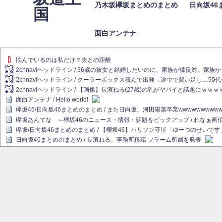
乃木坂欅坂まとめのまとめ
日向坂46
国
面白アンテナ
悩んでいるのは私だけ？夫との距離
2chnaviヘッドライン / 36歳の彼女と結婚したいのに、家族が猛反対。家
2chnaviヘッドライン / クーラーボックス積んで出発→途中で買い足し…50
2chnaviヘッドライン / 【画像】長濱ねる(27歳)の乳がヤバイと話題にｗｗ
面白アンテナ / Hello world!
欅坂46/日向坂46まとめのまとめ / また日向坂、河田陽菜卒業wwwwwwwww
欅坂あんてな ～欅坂46のニュース・情報・話題をピックアップ / れなぁ
欅坂/日向坂46まとめのまとめ / 【櫻坂46】ハリソン守屋「ゆーづのせいです
日向坂46まとめのまとめ / 長濱ねる、事務所移籍 フラーム所属を発表
日向坂46まとめのまとめ / 【日向坂46】河田陽菜卒業後、衝撃の年齢順がこ
乃木坂欅坂まとめのまとめ / 【日向坂46】河田陽菜推し、このときに卒業を察し
乃木坂46アンテナ / 長濱ねる、事務所移籍 フラーム所属を発表
乃木坂あんてな ～乃木坂46・欅坂46・日向坂46のニュース・情報・話題を
欅坂あんてな ～欅坂46のニュース・情報・話題をピックアップ / 良い品揃え！櫻坂
欅坂/日向坂46まとめのまとめ / 【櫻坂46】原因はこれか！？大園玲、Buddie
乃木坂46アンテナ / 【櫻坂46】田村保乃だけジャージを脱いでいた理由
乃木坂あんてな ～乃木坂46・欅坂46・日向坂46のニュース・情報・話題を