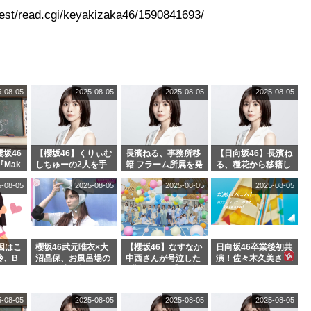
est/read.cgi/keyakizaka46/1590841693/
5-08-05
2025-08-05
2025-08-05
2025-08-05
坂46
【櫻坂46】くりぃむ
長濱ねる、事務所移
【日向坂46】長濱ね
『Mak
しちゅーの2人を手
籍 フラーム所属を発
る、種花から移籍し
』オフィ
玉に取る大沼晶保
表
フラーム所属に。こ
5-08-05
2025-08-05
2025-08-05
2025-08-05
絶賛販
【くりぃむナンタ
れで事務所に所属し
ラ】
ているのは... おひさ
まの反応がこちら
因はこ
櫻坂46武元唯衣×大
【櫻坂46】なすなか
日向坂46卒業後初共
玲、B
沼晶保、お風呂場の
中西さんが号泣した
演！佐々木久美さ
わつかせ
Eカップお姉さんに
2曲目って...【ラヴ
ん、師匠オードリー
恐怖【くりぃむナン
ィット 東京ドーム公
若林さんと再会した
タラ】
演】
結果･･･【激レアさ
5-08-05
2025-08-05
2025-08-05
2025-08-05
んを連れてきた。】