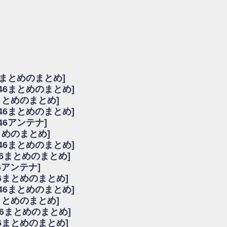
由
会見の模様がこちら！
...
ーズ集結！櫻坂46守屋麗奈×遠藤理子、8/6「ラヴィット！」水曜スタジオ出演決定
た理由
だから」佐々木久美と卒業後初の共演の様子がこちら！【激レアさん】
ちゃん、メンバーと会った模様
6まとめのまとめ]
願いバッハ！』ミーグリ日程がこちら
坂46まとめのまとめ]
これはマジギレしてる
まとめのまとめ]
ト!】
坂46まとめのまとめ]
アップ / 良い品揃え！櫻坂46 12thシングル『Make or Break』オフィシャ
いバッハ！』ミーグリ日程がこちら
46アンテナ]
で見かけるな
まとめのまとめ]
ke or Break』オフィシャルグッズ解禁
坂46まとめのまとめ]
レしてる
46まとめのまとめ]
ピックアップ / れなッピーズ集結！櫻坂46守屋麗奈×遠藤理子、8/6「ラヴィット
6アンテナ]
う！？
6まとめのまとめ]
う！？
坂46まとめのまとめ]
ハ！』ミーグリ日程がこちら
6まとめのまとめ]
ピックアップ / 日向坂46卒業後初共演！佐々木久美さん、師匠オードリー若林さん
46まとめのまとめ]
の時代だと話題に
46まとめのまとめ]