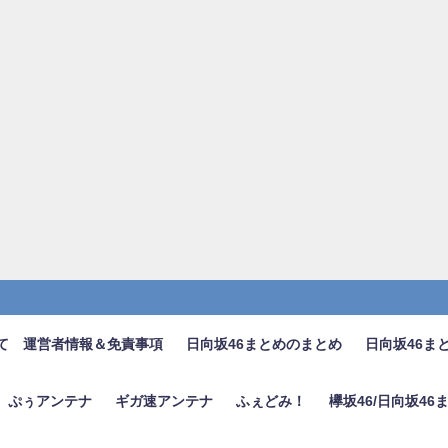
て 運営者情報＆免責事項
日向坂46まとめのまとめ
日向坂46ま
ぷぅアンテナ
ギガ速アンテナ
ふぇどみ！
欅坂46/日向坂4