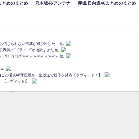
まとめのまとめ
乃木坂46アンテナ
欅坂/日向坂46まとめのまとめ
族から信じられない言葉が飛び出した… 他
代公務員の“ドライブ”が地獄すぎた 他
ｗｗ1700万バズｗｗｗｗｗｗｗｗｗｗ 他
ww
画伯こと櫻坂46守屋麗奈、生放送で新作を発表【ラヴィット！】
」【ラヴィット!】
ちら
ていた...
ピックアップ / 【櫻坂46】ミーグリで喧嘩！？山下瞳月、これはマジギレしてる
46 12thシングル『Make or Break』オフィシャルグッズ絶賛販売受付中
sをざわつかせる...
ピックアップ / 【櫻坂46】久々にあのメンバーがラヴィット出演へ！！！