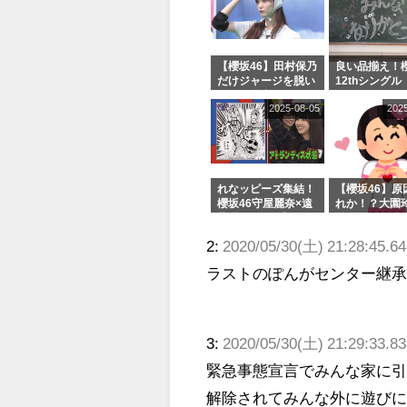
【櫻坂46】田村保乃
良い品揃え！櫻
だけジャージを脱い
12thシングル
でいた理由
e or Break
2025-08-05
202
シャルグッズ
売受付中
れなッピーズ集結！
【櫻坂46】原
櫻坂46守屋麗奈×遠
れか！？大園
藤理子、8/6「ラヴ
uddiesをざ
ィット！」水曜スタ
る...
2:
2020/05/30(土) 21:28:45.6
ジオ出演決定
ラストのぽんがセンター継
3:
2020/05/30(土) 21:29:33.83
緊急事態宣言でみんな家に
解除されてみんな外に遊び