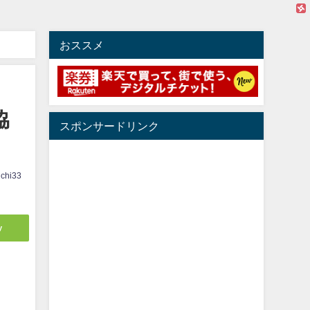
おススメ
協
スポンサードリンク
ichi33
y