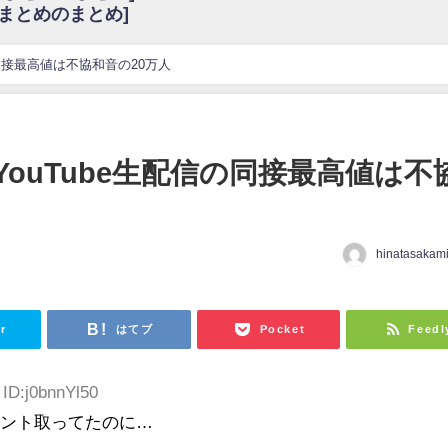
6まとめのまとめ]
w
官能的だよな？
これも素晴らしい
同接最高値は不協和音の20万人
花考案グッズ＆生写真5種が公開される
3.22 17:15〜 SHOWROOM】
んぺいとう×いちごみるく×マヨラー星人 と同じと考えてよろしいですか？
ouTube生配信の同接最高値は不
gif
ｗｗｗｗｗｗｗｗｗｗ
をかけまくったうちの息子が団地住みの貧乏に学歴で負けた」
hinatasakam
日
r
はてブ
Pocket
Feedl
 ID:j0bnnYl50
ウント取ってたのに…