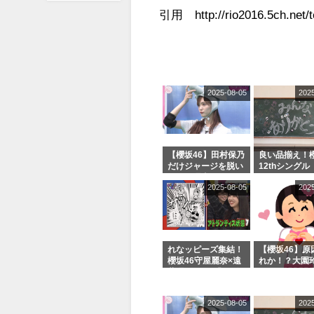
引用 http://rio2016.5ch.net/t
2025-08-05
202
【櫻坂46】田村保乃
良い品揃え！櫻
だけジャージを脱い
12thシングル
でいた理由
e or Break
2025-08-05
202
シャルグッズ
売受付中
れなッピーズ集結！
【櫻坂46】原
櫻坂46守屋麗奈×遠
れか！？大園
藤理子、8/6「ラヴ
uddiesをざ
ィット！」水曜スタ
る...
ジオ出演決定
2025-08-05
202