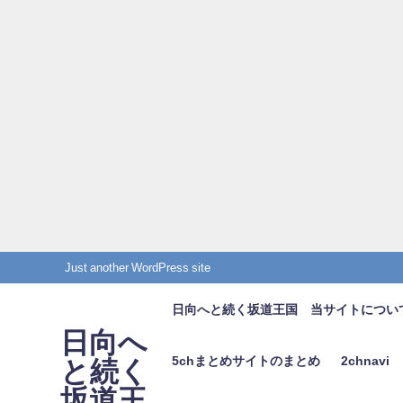
Just another WordPress site
日向へと続く坂道王国 当サイトについ
日向へ
5chまとめサイトのまとめ
2chnavi
と続く
坂道王