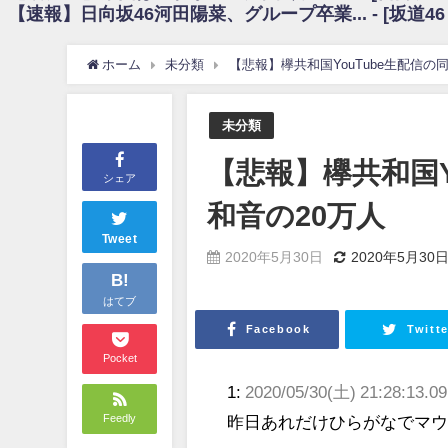
【速報】日向坂46河田陽菜、グループ卒業... - [坂道4
日向坂46まとめのまとめ / 【朗報】増田三莉音さんの生足wwwwwwwwwww
日向坂46まとめのまとめ / 筒井あやめ、アレをチラリ。こういう偶然の方が
日向坂46まとめのまとめ / 【日向坂46】富田鈴花1st写真集の先行カット、
ホーム
未分類
【悲報】欅共和国YouTube生配信の
日向坂46まとめのまとめ / 【日向坂46】五期生着ぐるみ生写真も！ 富田鈴
日向坂46まとめのまとめ / これから彼氏と行為する直前の賀喜遥香、やばい
アイドル – ぷぅアンテナ / 「乃木坂46ののぎおび⊿」北野日奈子が生配信！【2022.
未分類
アイドル – ぷぅアンテナ / 2022年3月22日（火）のメディア情報
アイドル – ぷぅアンテナ / 【乃木坂46】井上和の『なぎおはぎ』って こ
【悲報】欅共和国Y
アイドル – ぷぅアンテナ / 【乃木坂46】日村勇紀 gif職人が切り抜いた名シーン.
シェア
ふぇどみ！ / 【悲報】呪術廻戦、視聴率5.1%
和音の20万人
ふぇどみ！ / 【画像】スポ－ツキャスターお姉さん・ハメまくりだったｗｗ
ふぇどみ！ / 【悲報】母「裕福な過程が高学歴になるとか大嘘。教育に金
Tweet
2020年5月30日
2020年5月30
Powered by livedoor 相互RSS
B!
はてブ
Facebook
Twitte
Pocket
1:
2020/05/30(土) 21:28:13.09
Feedly
昨日あれだけひらがなでマ