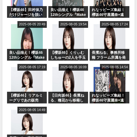
【櫻坂46】田村保乃
良い品揃え！櫻坂46
れなッピーズ集結！
だけジャージを脱い
12thシングル『Make
櫻坂46守屋麗奈×遠
でいた理由
or Break』オフィシ
藤理子、8/6「ラヴィ
2025-08-05 20:49
ャルグッズ絶賛販売
2025-08-05 19:54
ット！」水曜スタジ
2025-08-05 17:24
受付中
オ出演決定
良い品揃え！櫻坂46
【櫻坂46】くりぃむ
長濱ねる、事務所移
12thシングル『Make
しちゅーの2人を手玉
籍 フラーム所属を発
or Break』オフィシ
に取る大沼晶保【く
表
ャルグッズ絶賛販売
2025-08-05 17:19
りぃむナンタラ】
2025-08-05 16:09
2025-08-05 14:54
受付中
【櫻坂46】リアルミ
【日向坂46】長濱ね
れなッピーズ集結！
ーグリであの販売
る、種花から移籍し
櫻坂46守屋麗奈×遠
も！『Make or
フラーム所属に。こ
藤理子、8/6「ラヴィ
Break』オフィシャ
2025-08-05 14:49
れで事務所に所属し
ット！」水曜スタジ
ルグッズ解禁
ているのは... おひさ
オ出演決定
まの反応がこちら