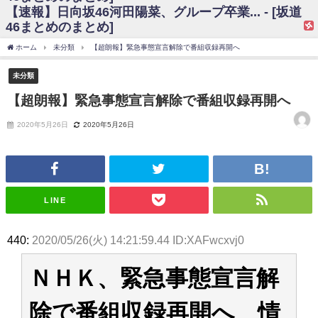
【速報】日向坂46河田陽菜、グループ卒業... - [坂道
日向坂46まとめのまとめ / 【日向坂46】富田鈴花、次の事務所が決まって
46まとめのまとめ]
そう！？
日向坂46まとめのまとめ / 【日向坂46】富田鈴花、次の事務所が決まって
ホーム
未分類
【超朗報】緊急事態宣言解除で番組収録再開へ
そう！？
乃木坂46アンテナ / 【日向坂46】この月、何かあるのか！？『お願いバッ
未分類
ハ！』ミーグリ日程がこちら
乃木坂あんてな ～乃木坂46・欅坂46・日向坂46のニュース・情報・話題
【超朗報】緊急事態宣言解除で番組収録再開へ
をピックアップ / 日向坂46卒業後初共演！佐々木久美さん、師匠オードリー若
林さんと再会した結果･･･【激レアさんを連れてきた。】
2020年5月26日
2020年5月26日
欅坂46/日向坂46まとめのまとめ / 『anan』の表紙の櫻坂46さん、多様性
の時代だと話題に
欅坂46/日向坂46まとめのまとめ / 日向坂46より重大発表！！！！
日向坂46まとめのまとめ / 【朗報】増田三莉音さんの生足
wwwwwwwwwwww
日向坂46まとめのまとめ / 筒井あやめ、アレをチラリ。こういう偶然の方
LINE
が官能的だよな？
日向坂46まとめのまとめ / 【日向坂46】富田鈴花1st写真集の先行カット、
これも素晴らしい
440:
2020/05/26(火) 14:21:59.44 ID:XAFwcxvj0
日向坂46まとめのまとめ / 【日向坂46】五期生着ぐるみ生写真も！ 富田鈴
花考案グッズ＆生写真5種が公開される
ＮＨＫ、緊急事態宣言解
日向坂46まとめのまとめ / これから彼氏と行為する直前の賀喜遥香、やば
い
アイドル – ぷぅアンテナ / 「乃木坂46ののぎおび⊿」北野日奈子が生配
除で番組収録再開へ 情
信！【2022.3.22 17:15〜 SHOWROOM】