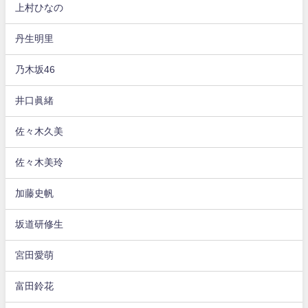
上村ひなの
丹生明里
乃木坂46
井口眞緒
佐々木久美
佐々木美玲
加藤史帆
坂道研修生
宮田愛萌
富田鈴花