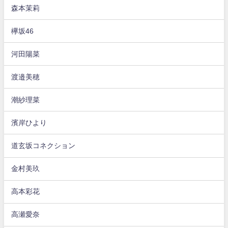
森本茉莉
欅坂46
河田陽菜
渡邉美穂
潮紗理菜
濱岸ひより
道玄坂コネクション
金村美玖
高本彩花
高瀬愛奈