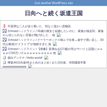
Just another WordPress site
日向へと続く坂道王国
不器用な二人が辿り着いた、切なく温かい恋物語
2chnaviヘッドライン / 36歳の彼女と結婚したいのに、家族が猛反対。家族
から信じられない言葉が飛び出した… 他
2chnaviヘッドライン / クーラーボックス積んで出発→途中で買い足し…50
代公務員の“ドライブ”が地獄すぎた 他
2chnaviヘッドライン / 【画像】長濱ねる(27歳)の乳がヤバイと話題にｗｗ
ｗｗ1700万バズｗｗｗｗｗｗｗｗｗｗ 他
面白アンテナ / Hello world!
欅坂46/日向坂46まとめのまとめ / また日向坂、河田陽菜卒業
wwwwwwwwwww
欅坂あんてな ～欅坂46のニュース・情報・話題をピックアップ / れなぁ
画伯こと櫻坂46守屋麗奈、生放送で新作を発表【ラヴィット！】
欅坂/日向坂46まとめのまとめ / 【櫻坂46】ハリソン守屋「ゆーづのせいで
す」【ラヴィット!】
日向坂46まとめのまとめ / 長濱ねる、事務所移籍 フラーム所属を発表
日向坂46まとめのまとめ / 【日向坂46】河田陽菜卒業後、衝撃の年齢順が
こちら
乃木坂欅坂まとめのまとめ / 【日向坂46】河田陽菜推し、このときに卒業