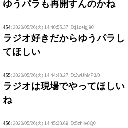
ゆうパラも再開すんのかね
ト！」水曜
る...
【くりぃむ
ィット 東
んと再会し
スタジオ出
ナンタラ】
京ドーム公
た結果･･･
演決定
演】
【激レアさ
んを連れて
きた。】
454:
2020/05/26(火) 14:40:55.37 ID:j1c+Igj90
ラジオ好きだからゆうパラし
てほしい
455:
2020/05/26(火) 14:44:43.27 ID:JwUhMP3/0
ラジオは現場でやってほしい
ね
456:
2020/05/26(火) 14:45:38.69 ID:5zhiiv8Q0