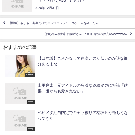
してどっちが売れてるの？
2020年12月31日
【欅坂】もしも二期生だけでモッツァレラチーズゲームをやったら・・・
【影ちゃん復帰】日向坂さん、ついに最強布陣完成wwwwwww
おすすめの記事
【日向坂】こさかなって声高いのか低いのか謎な部
分あるよな
小坂菜緒
山里亮太 元アイドルの急激な路線変更に持論「結
果、誰からも愛されない」
未分類
ベビメタ紅白内定でキャラ被りの櫻坂46が怪しくな
ってきた
未分類