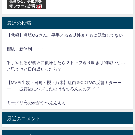
長濱ねる、事務所移
籍 フラーム所属を発
表
最近の投稿
【悲報】欅坂OGさん、平手とねる以外まともに活動してない
櫻坂、新体制・・・・・
平手やねるが櫻坂に復帰したら２トップ返り咲きは間違いない
と思うけど日向坂だったら？
【MV再生数・日向・櫻・乃木】紅白＆CDTVの反響キターー
ー！！披露後にバズったのはもちろんあのアイド
ミーグリ完売表がやべええええ
最近のコメント