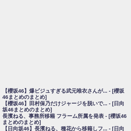
を察していた...
乃木坂46アンテナ / 長濱ねる、事務所移籍 フラーム所属を発表
乃木坂あんてな ～乃木坂46・欅坂46・日向坂46のニュース・情報・話題
をピックアップ / 【櫻坂46】ミーグリで喧嘩！？山下瞳月、これはマジギレし
てる
欅坂あんてな ～欅坂46のニュース・情報・話題をピックアップ / 良い品
揃え！櫻坂46 12thシングル『Make or Break』オフィシャルグッズ絶賛販売受
付中
欅坂/日向坂46まとめのまとめ / 【櫻坂46】原因はこれか！？大園玲、
Buddiesをざわつかせる...
乃木坂46アンテナ / 【櫻坂46】田村保乃だけジャージを脱いでいた理由
乃木坂あんてな ～乃木坂46・欅坂46・日向坂46のニュース・情報・話題
をピックアップ / 【櫻坂46】久々にあのメンバーがラヴィット出演へ！！！
日向坂46まとめのまとめ / 【櫻坂46】田村保乃だけジャージを脱いでいた
理由
【櫻坂46】爆ビジュすぎる武元唯衣さんが... - [櫻坂
日向坂46まとめのまとめ / 【日向坂46】富田鈴花1st写真集、発売記念記者
会見の模様がこちら！
46まとめのまとめ]
乃木坂欅坂まとめのまとめ / 【日向坂46】河田陽菜卒業の影響、ガチでデ
【櫻坂46】田村保乃だけジャージを脱いで... - [日向
カそう...
坂46まとめのまとめ]
欅坂あんてな ～欅坂46のニュース・情報・話題をピックアップ / れなッ
長濱ねる、事務所移籍 フラーム所属を発表 - [櫻坂46
ピーズ集結！櫻坂46守屋麗奈×遠藤理子、8/6「ラヴィット！」水曜スタジオ出
まとめのまとめ]
演決定
【日向坂46】長濱ねる、種花から移籍しフ... - [日向
欅坂/日向坂46まとめのまとめ / 【櫻坂46】田村保乃だけジャージを脱いで