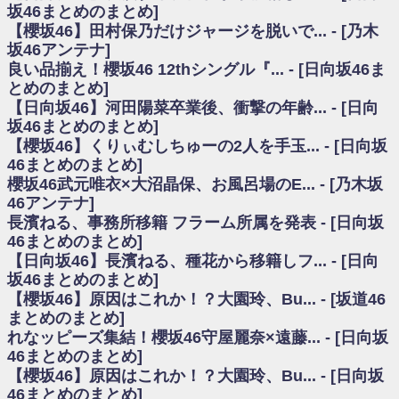
いた理由
坂46まとめのまとめ]
日向坂46まとめのまとめ / 【日向坂46】若林さん「笑えないぐらい師匠だ
【櫻坂46】田村保乃だけジャージを脱いで... - [乃木
から」佐々木久美と卒業後初の共演の様子がこちら！【激レアさん】
坂46アンテナ]
日向坂46まとめのまとめ / 【元日向坂46】情報解禁前で言えない！？丹生
良い品揃え！櫻坂46 12thシングル『... - [日向坂46ま
ちゃん、メンバーと会った模様
とめのまとめ]
乃木坂欅坂まとめのまとめ / 【日向坂46】この月、何かあるのか！？『お
【日向坂46】河田陽菜卒業後、衝撃の年齢... - [日向
願いバッハ！』ミーグリ日程がこちら
欅坂/日向坂46まとめのまとめ / 【櫻坂46】ミーグリで喧嘩！？山下瞳月、
坂46まとめのまとめ]
これはマジギレしてる
【櫻坂46】くりぃむしちゅーの2人を手玉... - [日向坂
乃木坂46アンテナ / 【櫻坂46】ハリソン守屋「ゆーづのせいです」【ラヴ
46まとめのまとめ]
ィット!】
櫻坂46武元唯衣×大沼晶保、お風呂場のE... - [乃木坂
乃木坂あんてな ～乃木坂46・欅坂46・日向坂46のニュース・情報・話題
46アンテナ]
をピックアップ / 良い品揃え！櫻坂46 12thシングル『Make or Break』オフィ
シャルグッズ絶賛販売受付中
長濱ねる、事務所移籍 フラーム所属を発表 - [日向坂
日向坂46まとめのまとめ / 【日向坂46】この月、何かあるのか！？『お願
46まとめのまとめ]
いバッハ！』ミーグリ日程がこちら
【日向坂46】長濱ねる、種花から移籍しフ... - [日向
日向坂46まとめのまとめ / 【元日向坂46】この卒業生、めちゃくちゃテレ
坂46まとめのまとめ]
ビで見かけるな
【櫻坂46】原因はこれか！？大園玲、Bu... - [坂道46
欅坂/日向坂46まとめのまとめ / 【櫻坂46】リアルミーグリであの販売も！
まとめのまとめ]
『Make or Break』オフィシャルグッズ解禁
れなッピーズ集結！櫻坂46守屋麗奈×遠藤... - [日向坂
乃木坂46アンテナ / 【櫻坂46】ミーグリで喧嘩！？山下瞳月、これはマジ
ギレしてる
46まとめのまとめ]
乃木坂あんてな ～乃木坂46・欅坂46・日向坂46のニュース・情報・話題
【櫻坂46】原因はこれか！？大園玲、Bu... - [日向坂
をピックアップ / れなッピーズ集結！櫻坂46守屋麗奈×遠藤理子、8/6「ラヴィ
46まとめのまとめ]
ット！」水曜スタジオ出演決定