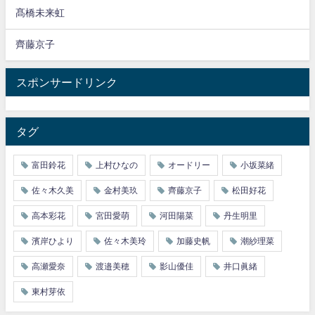
髙橋未来虹
齊藤京子
スポンサードリンク
タグ
富田鈴花
上村ひなの
オードリー
小坂菜緒
佐々木久美
金村美玖
齊藤京子
松田好花
高本彩花
宮田愛萌
河田陽菜
丹生明里
濱岸ひより
佐々木美玲
加藤史帆
潮紗理菜
高瀬愛奈
渡邉美穂
影山優佳
井口眞緒
東村芽依