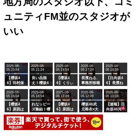
地方局のスタジオ以下、コミ
ュニティFM並のスタジオが
いい
2025-08-
2025-08-
2025-08-
2025-08-
2025-08-
05 23:54
05 21:24
05 19:54
05 17:24
05 16:09
【櫻坂4
良い品揃
【櫻坂4
長濱ねる、
【日向坂4
6】田村保
え！櫻坂4
6】くりぃ
事務所移籍
6】長濱ね
乃だけジャ
6 12thシン
むしちゅー
フラーム所
る、種花か
2025-08-
2025-08-
2025-08-
2025-08-
2025-08-
ージを脱い
グル『Mak
の2人を手
属を発表
ら移籍しフ
05 16:04
05 14:54
05 13:24
05 12:09
05 10:19
でいた理由
e or Brea
玉に取る大
ラーム所属
k』オフィ
沼晶保【く
に。これで
【櫻坂4
れなッピー
【櫻坂4
櫻坂46武
【速報】日
シャルグッ
りぃむナン
事務所に所
6】原因は
ズ集結！櫻
6】原因は
元唯衣×大
向坂46河
ズ絶賛販売
タラ】
属している
これか！？
坂46守屋
これか！？
沼晶保、お
田陽菜、グ
受付中
のは... おひ
大園玲、B
麗奈×遠藤
大園玲、B
風呂場のE
ループ卒業
さまの反応
uddiesを
理子、8/6
uddiesを
カップお姉
を発表
がこちら
ざわつかせ
「ラヴィッ
ざわつかせ
さんに恐怖
る...
ト！」水曜
る...
【くりぃむ
スタジオ出
ナンタラ】