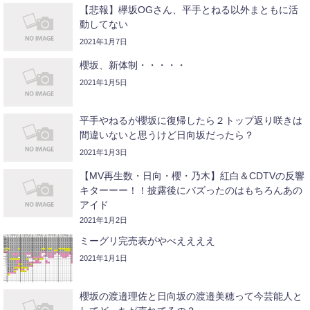
【悲報】欅坂OGさん、平手とねる以外まともに活
動してない
2021年1月7日
櫻坂、新体制・・・・・
2021年1月5日
平手やねるが櫻坂に復帰したら２トップ返り咲きは
間違いないと思うけど日向坂だったら？
2021年1月3日
【MV再生数・日向・櫻・乃木】紅白＆CDTVの反響
キターーー！！披露後にバズったのはもちろんあの
アイド
2021年1月2日
ミーグリ完売表がやべええええ
2021年1月1日
櫻坂の渡邉理佐と日向坂の渡邉美穂って今芸能人と