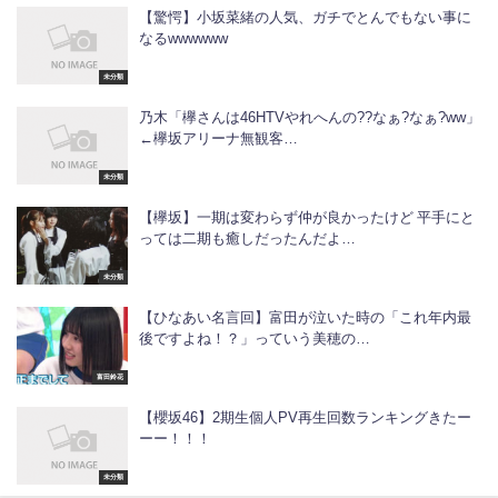
【驚愕】小坂菜緒の人気、ガチでとんでもない事に
なるwwwwww
未分類
乃木「欅さんは46HTVやれへんの??なぁ?なぁ?ww」
←欅坂アリーナ無観客…
未分類
【欅坂】一期は変わらず仲が良かったけど 平手にと
っては二期も癒しだったんだよ…
未分類
【ひなあい名言回】富田が泣いた時の「これ年内最
後ですよね！？」っていう美穂の…
富田鈴花
【櫻坂46】2期生個人PV再生回数ランキングきたー
ーー！！！
未分類