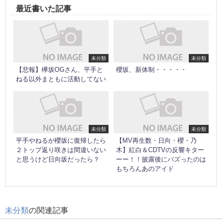
最近書いた記事
未分類
未分類
【悲報】欅坂OGさん、平手と
櫻坂、新体制・・・・・
ねる以外まともに活動してない
未分類
未分類
平手やねるが櫻坂に復帰したら
【MV再生数・日向・櫻・乃
２トップ返り咲きは間違いない
木】紅白＆CDTVの反響キター
と思うけど日向坂だったら？
ーー！！披露後にバズったのは
もちろんあのアイド
未分類
の関連記事