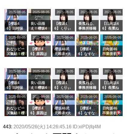
2025-08-05
2025-08-05
2025-08-05
2025-08-05
2025-08-05
【櫻坂4
良い品揃
【櫻坂4
長濱ねる、
【日向坂4
6】田村保
え！櫻坂4
6】くりぃ
事務所移籍
6】長濱ね
乃だけジャ
6 12thシン
むしちゅー
フラーム所
る、種花か
2025-08-05
2025-08-05
2025-08-05
2025-08-05
2025-08-05
ージを脱い
グル『Mak
の2人を手
属を発表
ら移籍しフ
でいた理由
e or Brea
玉に取る大
ラーム所属
k』オフィ
沼晶保【く
に。これで
れなッピー
【櫻坂4
櫻坂46武
【櫻坂4
日向坂46
シャルグッ
りぃむナン
事務所に所
ズ集結！櫻
6】原因は
元唯衣×大
6】なすな
卒業後初共
ズ絶賛販売
タラ】
属している
坂46守屋
これか！？
沼晶保、お
か中西さん
演！佐々木
受付中
のは... おひ
麗奈×遠藤
大園玲、B
風呂場のE
が号泣した
久美さん、
さまの反応
理子、8/6
uddiesを
カップお姉
2曲目っ
師匠オード
2025-08-05
2025-08-05
2025-08-05
2025-08-05
がこちら
2025-08-05
「ラヴィッ
ざわつかせ
さんに恐怖
て...【ラヴ
リー若林さ
ト！」水曜
る...
【くりぃむ
ィット 東
んと再会し
スタジオ出
ナンタラ】
京ドーム公
た結果･･･
【櫻坂4
良い品揃
【櫻坂4
長濱ねる、
【日向坂4
演決定
演】
【激レアさ
6】田村保
え！櫻坂4
6】くりぃ
事務所移籍
6】長濱ね
んを連れて
乃だけジャ
6 12thシン
むしちゅー
フラーム所
る、種花か
2025-08-05
2025-08-05
2025-08-05
2025-08-05
きた。】
2025-08-05
ージを脱い
グル『Mak
の2人を手
属を発表
ら移籍しフ
でいた理由
e or Brea
玉に取る大
ラーム所属
k』オフィ
沼晶保【く
に。これで
れなッピー
【櫻坂4
櫻坂46武
【櫻坂4
日向坂46
シャルグッ
りぃむナン
事務所に所
ズ集結！櫻
6】原因は
元唯衣×大
6】なすな
卒業後初共
ズ絶賛販売
タラ】
属している
坂46守屋
これか！？
沼晶保、お
か中西さん
演！佐々木
受付中
のは... おひ
麗奈×遠藤
大園玲、B
風呂場のE
が号泣した
久美さん、
443:
2020/05/26(火) 14:26:45.16 ID:xiPDjfq4M
さまの反応
理子、8/6
uddiesを
カップお姉
2曲目っ
師匠オード
がこちら
「ラヴィッ
ざわつかせ
さんに恐怖
て...【ラヴ
リー若林さ