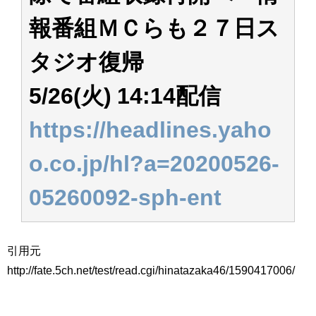
アイドル – ぷぅアンテナ / 2022年3月22日（火）のメディア情報
報番組ＭＣらも２７日ス
アイドル – ぷぅアンテナ / 【乃木坂46】井上和の『なぎおはぎ』って こん
ぺいとう×いちごみるく×マヨラー星人 と同じと考えてよろしいですか？
アイドル – ぷぅアンテナ / 【乃木坂46】日村勇紀 gif職人が切り抜いた名シ
タジオ復帰
ーン.gif
ふぇどみ！ / 【悲報】呪術廻戦、視聴率5.1%
5/26(火) 14:14配信
ふぇどみ！ / 【画像】スポ－ツキャスターお姉さん・ハメまくりだったｗｗ
ｗｗｗｗｗｗｗｗｗｗ
ふぇどみ！ / 【悲報】母「裕福な過程が高学歴になるとか大嘘。教育に金を
https://headlines.yaho
かけまくったうちの息子が団地住みの貧乏に学歴で負けた」
Powered by livedoor 相互RSS
o.co.jp/hl?a=20200526-
05260092-sph-ent
引用元
http://fate.5ch.net/test/read.cgi/hinatazaka46/1590417006/