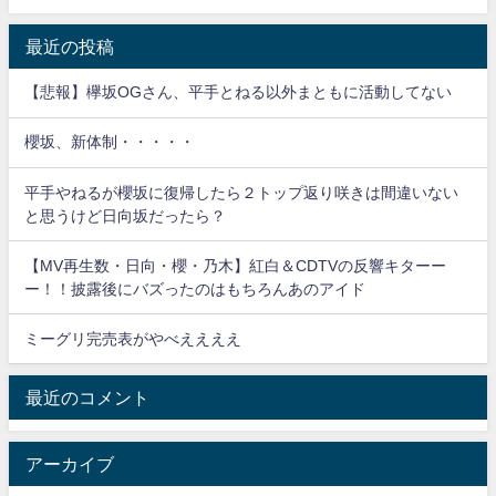
表
最近の投稿
【悲報】欅坂OGさん、平手とねる以外まともに活動してない
櫻坂、新体制・・・・・
平手やねるが櫻坂に復帰したら２トップ返り咲きは間違いない
と思うけど日向坂だったら？
【MV再生数・日向・櫻・乃木】紅白＆CDTVの反響キターー
ー！！披露後にバズったのはもちろんあのアイド
ミーグリ完売表がやべええええ
最近のコメント
アーカイブ