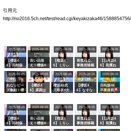
引用元
http://rio2016.5ch.net/test/read.cgi/keyakizaka46/1588854756/
2025-08-05
2025-08-05
2025-08-05
2025-08-05
2025-08-05
【櫻坂4
良い品揃
【櫻坂4
長濱ねる、
【日向坂4
6】田村保
え！櫻坂4
6】くりぃ
事務所移籍
6】長濱ね
乃だけジャ
6 12thシン
むしちゅー
フラーム所
る、種花か
2025-08-05
2025-08-05
2025-08-05
2025-08-05
2025-08-05
ージを脱い
グル『Mak
の2人を手
属を発表
ら移籍しフ
でいた理由
e or Brea
玉に取る大
ラーム所属
k』オフィ
沼晶保【く
に。これで
れなッピー
【櫻坂4
櫻坂46武
【櫻坂4
日向坂46
シャルグッ
りぃむナン
事務所に所
ズ集結！櫻
6】原因は
元唯衣×大
6】なすな
卒業後初共
ズ絶賛販売
タラ】
属している
坂46守屋
これか！？
沼晶保、お
か中西さん
演！佐々木
受付中
のは... おひ
麗奈×遠藤
大園玲、B
風呂場のE
が号泣した
久美さん、
さまの反応
理子、8/6
uddiesを
カップお姉
2曲目っ
師匠オード
2025-08-05
2025-08-05
2025-08-05
2025-08-05
がこちら
2025-08-05
「ラヴィッ
ざわつかせ
さんに恐怖
て...【ラヴ
リー若林さ
ト！」水曜
る...
【くりぃむ
ィット 東
んと再会し
スタジオ出
ナンタラ】
京ドーム公
た結果･･･
【櫻坂4
良い品揃
【櫻坂4
長濱ねる、
【日向坂4
演決定
演】
【激レアさ
6】田村保
え！櫻坂4
6】くりぃ
事務所移籍
6】長濱ね
んを連れて
乃だけジャ
6 12thシン
むしちゅー
フラーム所
る、種花か