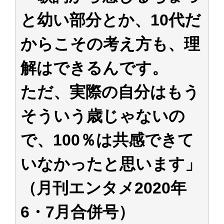
アイドル – ぷぅアンテナ / 2022年3月22日（火）のメディア情報
と幼い部分とか、10代だ
アイドル – ぷぅアンテナ / 【乃木坂46】井上和の『なぎおはぎ』って こん
ぺいとう×いちごみるく×マヨラー星人 と同じと考えてよろしいですか？
アイドル – ぷぅアンテナ / 【乃木坂46】日村勇紀 gif職人が切り抜いた名シ
からこその考え方も、理
ーン.gif
ふぇどみ！ / 【悲報】呪術廻戦、視聴率5.1%
解はできるんです。
ふぇどみ！ / 【画像】スポ－ツキャスターお姉さん・ハメまくりだったｗｗ
ｗｗｗｗｗｗｗｗｗｗ
ふぇどみ！ / 【悲報】母「裕福な過程が高学歴になるとか大嘘。教育に金を
ただ、実際の自分はもう
かけまくったうちの息子が団地住みの貧乏に学歴で負けた」
Powered by livedoor 相互RSS
そういう歳じゃないの
で、100％は共感できて
いなかったと思います」
（月刊エンタメ2020年
6・7月合併号）