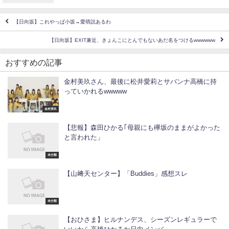
【日向坂】これやっぱ小坂→愛萌説あるわ
【日向坂】EXIT兼近、きょんこにとんでもないあだ名をつけるwwwwww
おすすめの記事
金村美玖さん、最後に松井愛莉とサバンナ高橋に持
っていかれるwwwww
金村美玖
【悲報】森田ひかる｢母親にも欅坂のままがよかった
と言われた」
未分類
【山﨑天センター】「Buddies」感想スレ
未分類
【おひさま】ヒルナンデス、シーズンレギュラーで