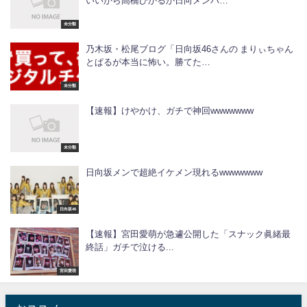
いいから高橋ひかるか日向メンバ…
未分類
乃木坂・松尾ブログ「日向坂46さんの まりぃちゃん
とぱるが本当に怖い。勝てた…
未分類
【速報】けやかけ、ガチで神回wwwwwww
未分類
日向坂メンで超絶イケメン現れるwwwwwww
日向坂46
【速報】宮田愛萌が急遽公開した「スナック眞緒最
終話」ガチで泣ける...
宮田愛萌