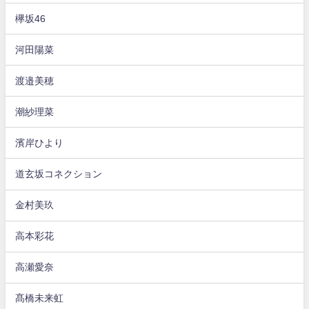
欅坂46
河田陽菜
渡邉美穂
潮紗理菜
濱岸ひより
道玄坂コネクション
金村美玖
高本彩花
高瀬愛奈
髙橋未来虹