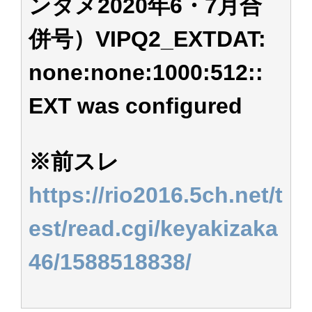
ンタメ2020年6・7月合
併号）VIPQ2_EXTDAT:
none:none:1000:512::
EXT was configured
※前スレ
https://rio2016.5ch.net/t
est/read.cgi/keyakizaka
46/1588518838/