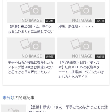
未分類
未分類
【悲報】欅坂OGさん、平手と
櫻坂、新体制・・・・・
ねる以外まともに活動してない
未分類
未分類
平手やねるが櫻坂に復帰したら
【MV再生数・日向・櫻・乃
２トップ返り咲きは間違いない
木】紅白＆CDTVの反響キター
と思うけど日向坂だったら？
ーー！！披露後にバズったのは
もちろんあのアイド
未分類
の関連記事
【悲報】欅坂OGさん、平手とねる以外まともに活