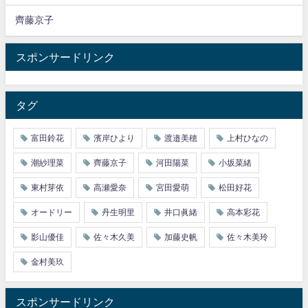
齊藤京子
スポンサードリンク
タグ
富田鈴花
濱岸ひより
渡邉美穂
上村ひなの
潮紗理菜
齊藤京子
河田陽菜
小坂菜緒
東村芽依
高瀬愛奈
宮田愛萌
松田好花
オードリー
丹生明里
井口眞緒
高本彩花
影山優佳
佐々木久美
加藤史帆
佐々木美玲
金村美玖
スポンサードリンク