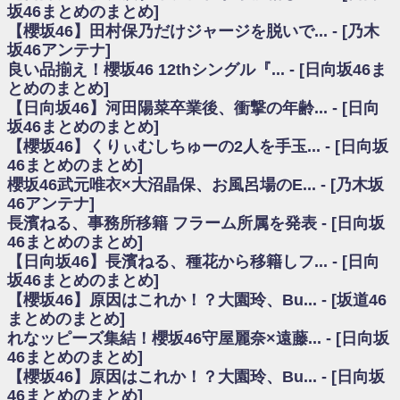
いた理由
坂46まとめのまとめ]
日向坂46まとめのまとめ / 【日向坂46】若林さん「笑えないぐらい師匠だ
【櫻坂46】田村保乃だけジャージを脱いで... - [乃木
から」佐々木久美と卒業後初の共演の様子がこちら！【激レアさん】
坂46アンテナ]
日向坂46まとめのまとめ / 【元日向坂46】情報解禁前で言えない！？丹生
良い品揃え！櫻坂46 12thシングル『... - [日向坂46ま
ちゃん、メンバーと会った模様
とめのまとめ]
乃木坂欅坂まとめのまとめ / 【日向坂46】この月、何かあるのか！？『お
【日向坂46】河田陽菜卒業後、衝撃の年齢... - [日向
願いバッハ！』ミーグリ日程がこちら
欅坂/日向坂46まとめのまとめ / 【櫻坂46】ミーグリで喧嘩！？山下瞳月、
坂46まとめのまとめ]
これはマジギレしてる
【櫻坂46】くりぃむしちゅーの2人を手玉... - [日向坂
乃木坂46アンテナ / 【櫻坂46】ハリソン守屋「ゆーづのせいです」【ラヴ
46まとめのまとめ]
ィット!】
櫻坂46武元唯衣×大沼晶保、お風呂場のE... - [乃木坂
乃木坂あんてな ～乃木坂46・欅坂46・日向坂46のニュース・情報・話題
46アンテナ]
をピックアップ / 良い品揃え！櫻坂46 12thシングル『Make or Break』オフィ
シャルグッズ絶賛販売受付中
長濱ねる、事務所移籍 フラーム所属を発表 - [日向坂
日向坂46まとめのまとめ / 【日向坂46】この月、何かあるのか！？『お願
46まとめのまとめ]
いバッハ！』ミーグリ日程がこちら
【日向坂46】長濱ねる、種花から移籍しフ... - [日向
日向坂46まとめのまとめ / 【元日向坂46】この卒業生、めちゃくちゃテレ
坂46まとめのまとめ]
ビで見かけるな
【櫻坂46】原因はこれか！？大園玲、Bu... - [坂道46
欅坂/日向坂46まとめのまとめ / 【櫻坂46】リアルミーグリであの販売も！
まとめのまとめ]
『Make or Break』オフィシャルグッズ解禁
れなッピーズ集結！櫻坂46守屋麗奈×遠藤... - [日向坂
乃木坂46アンテナ / 【櫻坂46】ミーグリで喧嘩！？山下瞳月、これはマジ
ギレしてる
46まとめのまとめ]
乃木坂あんてな ～乃木坂46・欅坂46・日向坂46のニュース・情報・話題
【櫻坂46】原因はこれか！？大園玲、Bu... - [日向坂
をピックアップ / れなッピーズ集結！櫻坂46守屋麗奈×遠藤理子、8/6「ラヴィ
46まとめのまとめ]
ット！」水曜スタジオ出演決定