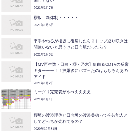
動してない
2021年1月7日
櫻坂、新体制・・・・・
2021年1月5日
平手やねるが櫻坂に復帰したら２トップ返り咲きは
間違いないと思うけど日向坂だったら？
2021年1月3日
【MV再生数・日向・櫻・乃木】紅白＆CDTVの反響
キターーー！！披露後にバズったのはもちろんあの
アイド
2021年1月2日
ミーグリ完売表がやべええええ
2021年1月1日
櫻坂の渡邉理佐と日向坂の渡邉美穂って今芸能人と
してどっちが売れてるの？
2020年12月31日