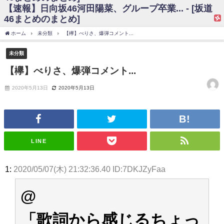
【速報】日向坂46河田陽菜、グループ卒業... - [坂道
日向坂46まとめのまとめ / 【日向坂46】富田鈴花、次の事務所が決まって
46まとめのまとめ]
そう！？
日向坂46まとめのまとめ / 【日向坂46】富田鈴花、次の事務所が決まって
ホーム
未分類
【欅】べりさ、爆弾コメント...
そう！？
乃木坂46アンテナ / 【日向坂46】この月、何かあるのか！？『お願いバッ
未分類
ハ！』ミーグリ日程がこちら
乃木坂あんてな ～乃木坂46・欅坂46・日向坂46のニュース・情報・話題
【欅】べりさ、爆弾コメント...
をピックアップ / 日向坂46卒業後初共演！佐々木久美さん、師匠オードリー若
林さんと再会した結果･･･【激レアさんを連れてきた。】
2020年5月13日
2020年5月13日
欅坂46/日向坂46まとめのまとめ / 『anan』の表紙の櫻坂46さん、多様性
の時代だと話題に
欅坂46/日向坂46まとめのまとめ / 日向坂46より重大発表！！！！
日向坂46まとめのまとめ / 【朗報】増田三莉音さんの生足
wwwwwwwwwwww
日向坂46まとめのまとめ / 筒井あやめ、アレをチラリ。こういう偶然の方
LINE
が官能的だよな？
日向坂46まとめのまとめ / 【日向坂46】富田鈴花1st写真集の先行カット、
これも素晴らしい
1:
2020/05/07(木) 21:32:36.40 ID:7DKJZyFaa
日向坂46まとめのまとめ / 【日向坂46】五期生着ぐるみ生写真も！ 富田鈴
花考案グッズ＆生写真5種が公開される
@
日向坂46まとめのまとめ / これから彼氏と行為する直前の賀喜遥香、やば
い
アイドル – ぷぅアンテナ / 「乃木坂46ののぎおび⊿」北野日奈子が生配
「歌詞から感じるちょっ
信！【2022.3.22 17:15〜 SHOWROOM】