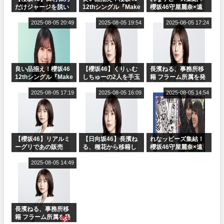
だけジャージを脱い
12thシングル『Make
櫻坂46守屋麗奈×遠
でいた理由
or Break』オフィシ
藤理子、8/6「ラヴィ
2025-08-05 20:49
ャルグッズ絶賛販売
2025-08-05 19:54
ット！」水曜スタジ
2025-08-05 17:24
受付中
オ出演決定
良い品揃え！櫻坂46
【櫻坂46】くりぃむ
長濱ねる、事務所移
12thシングル『Make
しちゅーの2人を手玉
籍 フラーム所属を発
or Break』オフィシ
に取る大沼晶保【く
表
ャルグッズ絶賛販売
2025-08-05 17:19
りぃむナンタラ】
2025-08-05 16:09
2025-08-05 14:54
受付中
【櫻坂46】リアルミ
【日向坂46】長濱ね
れなッピーズ集結！
ーグリであの販売
る、種花から移籍し
櫻坂46守屋麗奈×遠
も！『Make or
フラーム所属に。こ
藤理子、8/6「ラヴィ
Break』オフィシャ
2025-08-05 14:49
れで事務所に所属し
ット！」水曜スタジ
ルグッズ解禁
ているのは... おひさ
オ出演決定
まの反応がこちら
長濱ねる、事務所移
籍 フラーム所属を発