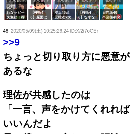
2025-08-05
2025-08-05
2025-08-05
2025-08-05
きた。】
2025-08-05
ージを脱い
グル『Mak
の2人を手
属を発表
ら移籍しフ
でいた理由
e or Brea
玉に取る大
ラーム所属
k』オフィ
沼晶保【く
に。これで
れなッピー
【櫻坂4
櫻坂46武
【櫻坂4
日向坂46
シャルグッ
りぃむナン
事務所に所
ズ集結！櫻
6】原因は
元唯衣×大
6】なすな
卒業後初共
ズ絶賛販売
タラ】
属している
坂46守屋
これか！？
沼晶保、お
か中西さん
演！佐々木
受付中
のは... おひ
麗奈×遠藤
大園玲、B
風呂場のE
が号泣した
久美さん、
48:
2020/05/09(土) 10:25:26.24 ID:X/2i7oCEr
さまの反応
理子、8/6
uddiesを
カップお姉
2曲目っ
師匠オード
がこちら
「ラヴィッ
ざわつかせ
さんに恐怖
て...【ラヴ
リー若林さ
>>9
ト！」水曜
る...
【くりぃむ
ィット 東
んと再会し
スタジオ出
ナンタラ】
京ドーム公
た結果･･･
演決定
演】
【激レアさ
ちょっと切り取り方に悪意が
んを連れて
きた。】
あるな
理佐が共感したのは
「一言、声をかけてくれれば
いいんだよ