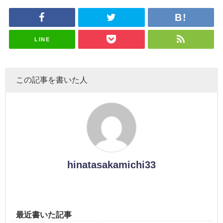
uddiesを
理子、8/6
uddiesを
カップお姉
を発表
がこちら
ざわつかせ
「ラヴィッ
ざわつかせ
さんに恐怖
る...
ト！」水曜
る...
【くりぃむ
スタジオ出
ナンタラ】
演決定
LINE
この記事を書いた人
hinatasakamichi33
最近書いた記事