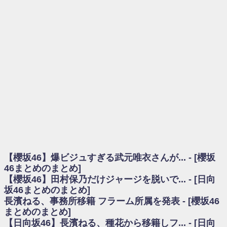
を察していた...
乃木坂46アンテナ / 長濱ねる、事務所移籍 フラーム所属を発表
乃木坂あんてな ～乃木坂46・欅坂46・日向坂46のニュース・情報・話題
をピックアップ / 【櫻坂46】ミーグリで喧嘩！？山下瞳月、これはマジギレし
てる
欅坂あんてな ～欅坂46のニュース・情報・話題をピックアップ / 良い品
揃え！櫻坂46 12thシングル『Make or Break』オフィシャルグッズ絶賛販売受
付中
欅坂/日向坂46まとめのまとめ / 【櫻坂46】原因はこれか！？大園玲、
Buddiesをざわつかせる...
乃木坂46アンテナ / 【櫻坂46】田村保乃だけジャージを脱いでいた理由
乃木坂あんてな ～乃木坂46・欅坂46・日向坂46のニュース・情報・話題
をピックアップ / 【櫻坂46】久々にあのメンバーがラヴィット出演へ！！！
日向坂46まとめのまとめ / 【櫻坂46】田村保乃だけジャージを脱いでいた
理由
【櫻坂46】爆ビジュすぎる武元唯衣さんが... - [櫻坂
日向坂46まとめのまとめ / 【日向坂46】富田鈴花1st写真集、発売記念記者
会見の模様がこちら！
46まとめのまとめ]
乃木坂欅坂まとめのまとめ / 【日向坂46】河田陽菜卒業の影響、ガチでデ
【櫻坂46】田村保乃だけジャージを脱いで... - [日向
カそう...
坂46まとめのまとめ]
欅坂あんてな ～欅坂46のニュース・情報・話題をピックアップ / れなッ
長濱ねる、事務所移籍 フラーム所属を発表 - [櫻坂46
ピーズ集結！櫻坂46守屋麗奈×遠藤理子、8/6「ラヴィット！」水曜スタジオ出
まとめのまとめ]
演決定
【日向坂46】長濱ねる、種花から移籍しフ... - [日向
欅坂/日向坂46まとめのまとめ / 【櫻坂46】田村保乃だけジャージを脱いで