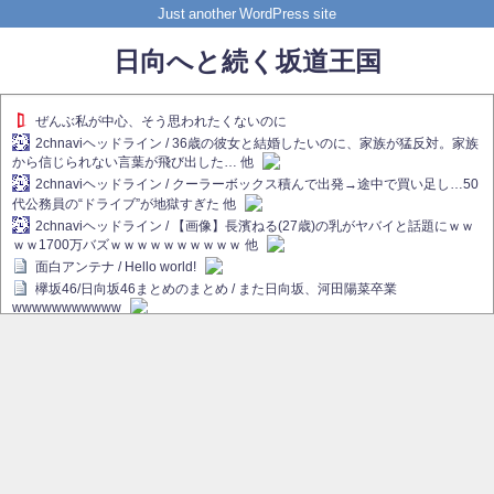
Just another WordPress site
日向へと続く坂道王国
ぜんぶ私が中心、そう思われたくないのに
2chnaviヘッドライン / 36歳の彼女と結婚したいのに、家族が猛反対。家族
から信じられない言葉が飛び出した… 他
2chnaviヘッドライン / クーラーボックス積んで出発→途中で買い足し…50
代公務員の“ドライブ”が地獄すぎた 他
2chnaviヘッドライン / 【画像】長濱ねる(27歳)の乳がヤバイと話題にｗｗ
ｗｗ1700万バズｗｗｗｗｗｗｗｗｗｗ 他
面白アンテナ / Hello world!
欅坂46/日向坂46まとめのまとめ / また日向坂、河田陽菜卒業
wwwwwwwwwww
欅坂あんてな ～欅坂46のニュース・情報・話題をピックアップ / れなぁ
画伯こと櫻坂46守屋麗奈、生放送で新作を発表【ラヴィット！】
欅坂/日向坂46まとめのまとめ / 【櫻坂46】ハリソン守屋「ゆーづのせいで
す」【ラヴィット!】
日向坂46まとめのまとめ / 長濱ねる、事務所移籍 フラーム所属を発表
日向坂46まとめのまとめ / 【日向坂46】河田陽菜卒業後、衝撃の年齢順が
こちら
乃木坂欅坂まとめのまとめ / 【日向坂46】河田陽菜推し、このときに卒業