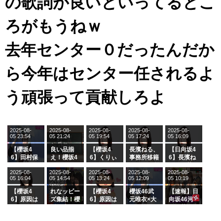
の歌詞が良いといってるとこ
ろがもうねｗ
去年センター０だったんだか
ら今年はセンター任されるよ
う頑張って貢献しろよ
2025-08-
2025-08-
2025-08-
2025-08-
2025-08-
05 23:54
05 21:24
05 19:54
05 17:24
05 16:09
【櫻坂4
良い品揃
【櫻坂4
長濱ねる、
【日向坂4
6】田村保
え！櫻坂4
6】くりぃ
事務所移籍
6】長濱ね
乃だけジャ
6 12thシン
むしちゅー
フラーム所
る、種花か
2025-08-
2025-08-
2025-08-
2025-08-
2025-08-
ージを脱い
グル『Mak
の2人を手
属を発表
ら移籍しフ
05 16:04
05 14:54
05 13:24
05 12:09
05 10:19
でいた理由
e or Brea
玉に取る大
ラーム所属
k』オフィ
沼晶保【く
に。これで
【櫻坂4
れなッピー
【櫻坂4
櫻坂46武
【速報】日
シャルグッ
りぃむナン
事務所に所
6】原因は
ズ集結！櫻
6】原因は
元唯衣×大
向坂46河
ズ絶賛販売
タラ】
属している
これか！？
坂46守屋
これか！？
沼晶保、お
田陽菜、グ
受付中
のは... おひ
大園玲、B
麗奈×遠藤
大園玲、B
風呂場のE
ループ卒業
さまの反応