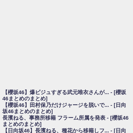
を察していた...
乃木坂46アンテナ / 長濱ねる、事務所移籍 フラーム所属を発表
乃木坂あんてな ～乃木坂46・欅坂46・日向坂46のニュース・情報・話題
をピックアップ / 【櫻坂46】ミーグリで喧嘩！？山下瞳月、これはマジギレし
てる
欅坂あんてな ～欅坂46のニュース・情報・話題をピックアップ / 良い品
揃え！櫻坂46 12thシングル『Make or Break』オフィシャルグッズ絶賛販売受
付中
欅坂/日向坂46まとめのまとめ / 【櫻坂46】原因はこれか！？大園玲、
Buddiesをざわつかせる...
乃木坂46アンテナ / 【櫻坂46】田村保乃だけジャージを脱いでいた理由
乃木坂あんてな ～乃木坂46・欅坂46・日向坂46のニュース・情報・話題
をピックアップ / 【櫻坂46】久々にあのメンバーがラヴィット出演へ！！！
日向坂46まとめのまとめ / 【櫻坂46】田村保乃だけジャージを脱いでいた
理由
【櫻坂46】爆ビジュすぎる武元唯衣さんが... - [櫻坂
日向坂46まとめのまとめ / 【日向坂46】富田鈴花1st写真集、発売記念記者
会見の模様がこちら！
46まとめのまとめ]
乃木坂欅坂まとめのまとめ / 【日向坂46】河田陽菜卒業の影響、ガチでデ
【櫻坂46】田村保乃だけジャージを脱いで... - [日向
カそう...
坂46まとめのまとめ]
欅坂あんてな ～欅坂46のニュース・情報・話題をピックアップ / れなッ
長濱ねる、事務所移籍 フラーム所属を発表 - [櫻坂46
ピーズ集結！櫻坂46守屋麗奈×遠藤理子、8/6「ラヴィット！」水曜スタジオ出
まとめのまとめ]
演決定
【日向坂46】長濱ねる、種花から移籍しフ... - [日向
欅坂/日向坂46まとめのまとめ / 【櫻坂46】田村保乃だけジャージを脱いで