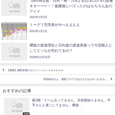
【MV再生数・日向・櫻・乃木】紅白＆CDTVの反響
キターーー！！披露後にバズったのはもちろんあの
アイド
2021年1月2日
ミーグリ完売表がやべええええ
2021年1月1日
櫻坂の渡邉理佐と日向坂の渡邉美穂って今芸能人と
してどっちが売れてるの？
2020年12月31日
【朗報】織田奈那のセクシーショットｗｗｗｗｗ
富田鈴花さん、最新ブログでおひさまをざわつかせる....
おすすめの記事
新2期「ドーム立ってません、共和国知りません、平
手さんと過ごしてません、欅坂…
未分類