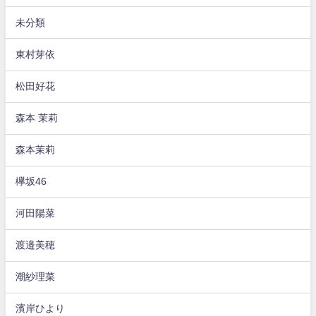
未分類
東村芽依
松田好花
森本 茉莉
森本茉莉
欅坂46
河田陽菜
渡邉美穂
潮紗理菜
濱岸ひより