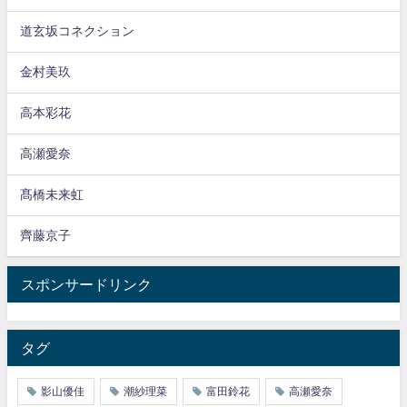
道玄坂コネクション
金村美玖
高本彩花
高瀬愛奈
髙橋未来虹
齊藤京子
スポンサードリンク
タグ
影山優佳
潮紗理菜
富田鈴花
高瀬愛奈