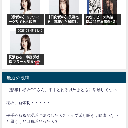
【櫻坂46】リアルミ
【日向坂46】長濱ね
れなッピーズ集結！
ーグリであの販売
る、種花から移籍し
櫻坂46守屋麗奈×遠
も！『Make or
フラーム所属に。こ
藤理子、8/6「ラヴィ
Break』オフィシャ
2025-08-05 14:49
れで事務所に所属し
ット！」水曜スタジ
ルグッズ解禁
ているのは... おひさ
オ出演決定
まの反応がこちら
長濱ねる、事務所移
籍 フラーム所属を発
表
最近の投稿
【悲報】欅坂OGさん、平手とねる以外まともに活動してない
櫻坂、新体制・・・・・
平手やねるが櫻坂に復帰したら２トップ返り咲きは間違いない
と思うけど日向坂だったら？