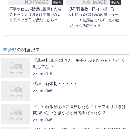
未分類
未分類
平手やねるが櫻坂に復帰したら
【MV再生数・日向・櫻・乃
２トップ返り咲きは間違いない
木】紅白＆CDTVの反響キター
と思うけど日向坂だったら？
ーー！！披露後にバズったのは
もちろんあのアイド
未分類
の関連記事
【悲報】欅坂OGさん、平手とねる以外まともに活
動してない
2021年1月7日
櫻坂、新体制・・・・・
2021年1月5日
平手やねるが櫻坂に復帰したら２トップ返り咲きは
間違いないと思うけど日向坂だったら？
2021年1月3日