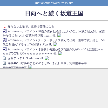
Just another WordPress site
日向へと続く坂道王国
知らない土地で、主婦は孤独になる
2chnaviヘッドライン / 36歳の彼女と結婚したいのに、家族が猛反対。家族
から信じられない言葉が飛び出した… 他
2chnaviヘッドライン / クーラーボックス積んで出発→途中で買い足し…50
代公務員の“ドライブ”が地獄すぎた 他
2chnaviヘッドライン / 【画像】長濱ねる(27歳)の乳がヤバイと話題にｗｗ
ｗｗ1700万バズｗｗｗｗｗｗｗｗｗｗ 他
面白アンテナ / Hello world!
欅坂46/日向坂46まとめのまとめ / また日向坂、河田陽菜卒業
wwwwwwwwwww
欅坂あんてな ～欅坂46のニュース・情報・話題をピックアップ / れなぁ
画伯こと櫻坂46守屋麗奈、生放送で新作を発表【ラヴィット！】
欅坂/日向坂46まとめのまとめ / 【櫻坂46】ハリソン守屋「ゆーづのせいで
す」【ラヴィット!】
日向坂46まとめのまとめ / 長濱ねる、事務所移籍 フラーム所属を発表
日向坂46まとめのまとめ / 【日向坂46】河田陽菜卒業後、衝撃の年齢順が
こちら
乃木坂欅坂まとめのまとめ / 【日向坂46】河田陽菜推し、このときに卒業