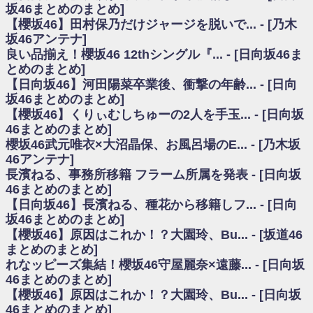
いた理由
坂46まとめのまとめ]
日向坂46まとめのまとめ / 【日向坂46】若林さん「笑えないぐらい師匠だ
【櫻坂46】田村保乃だけジャージを脱いで... - [乃木
から」佐々木久美と卒業後初の共演の様子がこちら！【激レアさん】
坂46アンテナ]
日向坂46まとめのまとめ / 【元日向坂46】情報解禁前で言えない！？丹生
良い品揃え！櫻坂46 12thシングル『... - [日向坂46ま
ちゃん、メンバーと会った模様
とめのまとめ]
乃木坂欅坂まとめのまとめ / 【日向坂46】この月、何かあるのか！？『お
【日向坂46】河田陽菜卒業後、衝撃の年齢... - [日向
願いバッハ！』ミーグリ日程がこちら
欅坂/日向坂46まとめのまとめ / 【櫻坂46】ミーグリで喧嘩！？山下瞳月、
坂46まとめのまとめ]
これはマジギレしてる
【櫻坂46】くりぃむしちゅーの2人を手玉... - [日向坂
乃木坂46アンテナ / 【櫻坂46】ハリソン守屋「ゆーづのせいです」【ラヴ
46まとめのまとめ]
ィット!】
櫻坂46武元唯衣×大沼晶保、お風呂場のE... - [乃木坂
乃木坂あんてな ～乃木坂46・欅坂46・日向坂46のニュース・情報・話題
46アンテナ]
をピックアップ / 良い品揃え！櫻坂46 12thシングル『Make or Break』オフィ
シャルグッズ絶賛販売受付中
長濱ねる、事務所移籍 フラーム所属を発表 - [日向坂
日向坂46まとめのまとめ / 【日向坂46】この月、何かあるのか！？『お願
46まとめのまとめ]
いバッハ！』ミーグリ日程がこちら
【日向坂46】長濱ねる、種花から移籍しフ... - [日向
日向坂46まとめのまとめ / 【元日向坂46】この卒業生、めちゃくちゃテレ
坂46まとめのまとめ]
ビで見かけるな
【櫻坂46】原因はこれか！？大園玲、Bu... - [坂道46
欅坂/日向坂46まとめのまとめ / 【櫻坂46】リアルミーグリであの販売も！
まとめのまとめ]
『Make or Break』オフィシャルグッズ解禁
れなッピーズ集結！櫻坂46守屋麗奈×遠藤... - [日向坂
乃木坂46アンテナ / 【櫻坂46】ミーグリで喧嘩！？山下瞳月、これはマジ
ギレしてる
46まとめのまとめ]
乃木坂あんてな ～乃木坂46・欅坂46・日向坂46のニュース・情報・話題
【櫻坂46】原因はこれか！？大園玲、Bu... - [日向坂
をピックアップ / れなッピーズ集結！櫻坂46守屋麗奈×遠藤理子、8/6「ラヴィ
46まとめのまとめ]
ット！」水曜スタジオ出演決定