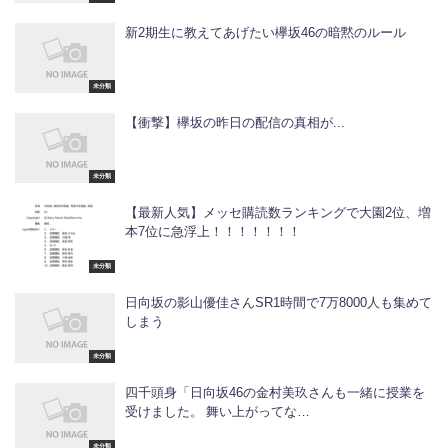
新2期生に教えてあげたい欅坂46の暗黙のルール
未分類
【衝撃】欅坂の昨日の配信の真相が...
未分類
【最新人気】メッセ購読数ランキングで大園2位、増
本7位に急浮上！！！！！！！
未分類
日向坂の影山優佳さんSR1時間で7万8000人も集めて
しまう
未分類
四千頭身「日向坂46の金村美玖さんも一緒に授業を
受けました。 舞い上がってな…
未分類