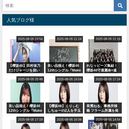
人気ブログ様
2025-08-05 23:54
2025-08-05 21:24
2025-08-05 21:19
【櫻坂46】田村保乃
良い品揃え！櫻坂46
れなッピーズ集結！
だけジャージを脱い
12thシングル『Make
櫻坂46守屋麗奈×遠
でいた理由
or Break』オフィシ
藤理子、8/6「ラヴィ
2025-08-05 20:49
ャルグッズ絶賛販売
2025-08-05 19:54
ット！」水曜スタジ
2025-08-05 17:24
受付中
オ出演決定
良い品揃え！櫻坂46
【櫻坂46】くりぃむ
長濱ねる、事務所移
12thシングル『Make
しちゅーの2人を手玉
籍 フラーム所属を発
or Break』オフィシ
に取る大沼晶保【く
表
ャルグッズ絶賛販売
2025-08-05 17:19
りぃむナンタラ】
2025-08-05 16:09
2025-08-05 14:54
受付中