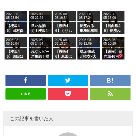
2025-08-
2025-08-
2025-08-
2025-08-
2025-08-
05 23:54
05 21:24
05 19:54
05 17:24
05 16:09
【櫻坂4
良い品揃
【櫻坂4
長濱ねる、
【日向坂4
6】田村保
え！櫻坂4
6】くりぃ
事務所移籍
6】長濱ね
乃だけジャ
6 12thシン
むしちゅー
フラーム所
る、種花か
2025-08-
2025-08-
2025-08-
2025-08-
2025-08-
ージを脱い
グル『Mak
の2人を手
属を発表
ら移籍しフ
05 16:04
05 14:54
05 13:24
05 12:09
05 10:19
でいた理由
e or Brea
玉に取る大
ラーム所属
k』オフィ
沼晶保【く
に。これで
【櫻坂4
れなッピー
【櫻坂4
櫻坂46武
【速報】日
シャルグッ
りぃむナン
事務所に所
6】原因は
ズ集結！櫻
6】原因は
元唯衣×大
向坂46河
ズ絶賛販売
タラ】
属している
これか！？
坂46守屋
これか！？
沼晶保、お
田陽菜、グ
受付中
のは... おひ
大園玲、B
麗奈×遠藤
大園玲、B
風呂場のE
ループ卒業
さまの反応
uddiesを
理子、8/6
uddiesを
カップお姉
を発表
がこちら
ざわつかせ
「ラヴィッ
ざわつかせ
さんに恐怖
る...
ト！」水曜
る...
【くりぃむ
スタジオ出
ナンタラ】
演決定
LINE
この記事を書いた人