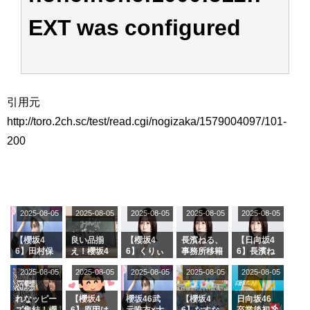
EXT was configured
引用元
http://toro.2ch.sc/test/read.cgi/nogizaka/1579004097/101-
200
2025-08-05
2025-08-05
2025-08-05
2025-08-05
2025-08-05
【櫻坂4
良い品揃
【櫻坂4
長濱ねる、
【日向坂4
6】田村保
え！櫻坂4
6】くりぃ
事務所移籍
6】長濱ね
乃だけジャ
6 12thシン
むしちゅー
フラーム所
る、種花か
2025-08-05
2025-08-05
2025-08-05
2025-08-05
2025-08-05
ージを脱い
グル『Mak
の2人を手
属を発表
ら移籍しフ
でいた理由
e or Brea
玉に取る大
ラーム所属
k』オフィ
沼晶保【く
に。これで
れなッピー
【櫻坂4
櫻坂46武
【櫻坂4
日向坂46
シャルグッ
りぃむナン
事務所に所