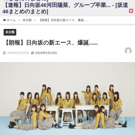
【速報】日向坂46河田陽菜、グループ卒業... - [坂道
日向坂46まとめのまとめ / 【日向坂46】富田鈴花、次の事務所が決まって
46まとめのまとめ]
そう！？
日向坂46まとめのまとめ / 【日向坂46】富田鈴花、次の事務所が決まって
ホーム
未分類
【朗報】日向坂の新エース、爆誕......
そう！？
乃木坂46アンテナ / 【日向坂46】この月、何かあるのか！？『お願いバッ
未分類
ハ！』ミーグリ日程がこちら
乃木坂あんてな ～乃木坂46・欅坂46・日向坂46のニュース・情報・話題
【朗報】日向坂の新エース、爆誕......
をピックアップ / 日向坂46卒業後初共演！佐々木久美さん、師匠オードリー若
林さんと再会した結果･･･【激レアさんを連れてきた。】
2020年5月10日
2020年5月10日
欅坂46/日向坂46まとめのまとめ / 『anan』の表紙の櫻坂46さん、多様性
の時代だと話題に
欅坂46/日向坂46まとめのまとめ / 日向坂46より重大発表！！！！
日向坂46まとめのまとめ / 【朗報】増田三莉音さんの生足
wwwwwwwwwwww
日向坂46まとめのまとめ / 筒井あやめ、アレをチラリ。こういう偶然の方
が官能的だよな？
日向坂46まとめのまとめ / 【日向坂46】富田鈴花1st写真集の先行カット、
これも素晴らしい
日向坂46まとめのまとめ / 【日向坂46】五期生着ぐるみ生写真も！ 富田鈴
花考案グッズ＆生写真5種が公開される
日向坂46まとめのまとめ / これから彼氏と行為する直前の賀喜遥香、やば
い
アイドル – ぷぅアンテナ / 「乃木坂46ののぎおび⊿」北野日奈子が生配
信！【2022.3.22 17:15〜 SHOWROOM】