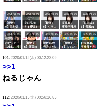
ズ集結！櫻
6】原因は
元唯衣×大
6】なすな
卒業後初共
ズ絶賛販売
タラ】
属している
坂46守屋
これか！？
沼晶保、お
か中西さん
演！佐々木
受付中
のは... おひ
麗奈×遠藤
大園玲、B
風呂場のE
が号泣した
久美さん、
さまの反応
理子、8/6
uddiesを
カップお姉
2曲目っ
師匠オード
2025-08-05
2025-08-05
2025-08-05
2025-08-05
がこちら
2025-08-05
「ラヴィッ
ざわつかせ
さんに恐怖
て...【ラヴ
リー若林さ
ト！」水曜
る...
【くりぃむ
ィット 東
んと再会し
スタジオ出
ナンタラ】
京ドーム公
た結果･･･
【櫻坂4
良い品揃
【櫻坂4
長濱ねる、
【日向坂4
演決定
演】
【激レアさ
6】田村保
え！櫻坂4
6】くりぃ
事務所移籍
6】長濱ね
んを連れて
乃だけジャ
6 12thシン
むしちゅー
フラーム所
る、種花か
2025-08-05
2025-08-05
2025-08-05
2025-08-05
きた。】
2025-08-05
ージを脱い
グル『Mak
の2人を手
属を発表
ら移籍しフ
でいた理由
e or Brea
玉に取る大
ラーム所属
k』オフィ
沼晶保【く
に。これで
れなッピー
【櫻坂4
櫻坂46武
【櫻坂4
日向坂46
シャルグッ
りぃむナン
事務所に所
ズ集結！櫻
6】原因は
元唯衣×大
6】なすな
卒業後初共
ズ絶賛販売
タラ】
属している
坂46守屋
これか！？
沼晶保、お
か中西さん
演！佐々木
受付中
のは... おひ
麗奈×遠藤
大園玲、B
風呂場のE
が号泣した
久美さん、
101:
2020/01/15(水) 00:12:22.09
さまの反応
理子、8/6
uddiesを
カップお姉
2曲目っ
師匠オード
がこちら
「ラヴィッ
ざわつかせ
さんに恐怖
て...【ラヴ
リー若林さ
>>1
ト！」水曜
る...
【くりぃむ
ィット 東
んと再会し
スタジオ出
ナンタラ】
京ドーム公
た結果･･･
演決定
演】
【激レアさ
ねるじゃん
んを連れて
きた。】
112:
2020/01/15(水) 00:56:16.85