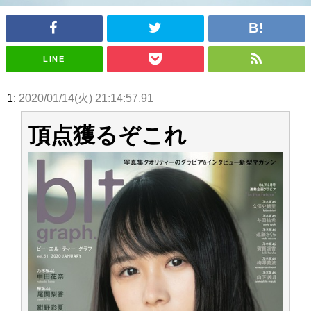
アイドル – ぷぅアンテナ / 2022年3月22日（火）のメディア情報
アイドル – ぷぅアンテナ / 【乃木坂46】井上和の『なぎおはぎ』って こん
ぺいとう×いちごみるく×マヨラー星人 と同じと考えてよろしいですか？
アイドル – ぷぅアンテナ / 【乃木坂46】日村勇紀 gif職人が切り抜いた名シ
LINE
ーン.gif
ふぇどみ！ / 【悲報】呪術廻戦、視聴率5.1%
ふぇどみ！ / 【画像】スポ－ツキャスターお姉さん・ハメまくりだったｗｗ
1:
2020/01/14(火) 21:14:57.91
ｗｗｗｗｗｗｗｗｗｗ
ふぇどみ！ / 【悲報】母「裕福な過程が高学歴になるとか大嘘。教育に金を
かけまくったうちの息子が団地住みの貧乏に学歴で負けた」
頂点獲るぞこれ
Powered by livedoor 相互RSS