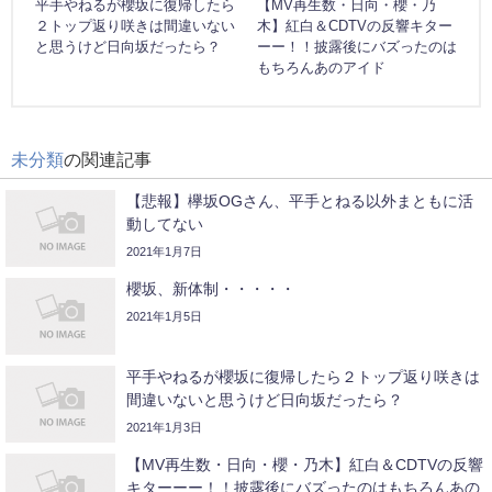
平手やねるが櫻坂に復帰したら
【MV再生数・日向・櫻・乃
２トップ返り咲きは間違いない
木】紅白＆CDTVの反響キター
と思うけど日向坂だったら？
ーー！！披露後にバズったのは
もちろんあのアイド
未分類
の関連記事
【悲報】欅坂OGさん、平手とねる以外まともに活
動してない
2021年1月7日
櫻坂、新体制・・・・・
2021年1月5日
平手やねるが櫻坂に復帰したら２トップ返り咲きは
間違いないと思うけど日向坂だったら？
2021年1月3日
【MV再生数・日向・櫻・乃木】紅白＆CDTVの反響
キターーー！！披露後にバズったのはもちろんあの