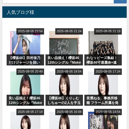
人気ブログ様
2025-08-05 23:54
2025-08-05 21:24
2025-08-05 21:19
【櫻坂46】田村保乃
良い品揃え！櫻坂46
れなッピーズ集結！
だけジャージを脱い
12thシングル『Make
櫻坂46守屋麗奈×遠
でいた理由
or Break』オフィシ
藤理子、8/6「ラヴィ
2025-08-05 20:49
ャルグッズ絶賛販売
2025-08-05 19:54
ット！」水曜スタジ
2025-08-05 17:24
受付中
オ出演決定
良い品揃え！櫻坂46
【櫻坂46】くりぃむ
長濱ねる、事務所移
12thシングル『Make
しちゅーの2人を手玉
籍 フラーム所属を発
or Break』オフィシ
に取る大沼晶保【く
表
ャルグッズ絶賛販売
2025-08-05 17:19
りぃむナンタラ】
2025-08-05 16:09
2025-08-05 14:54
受付中