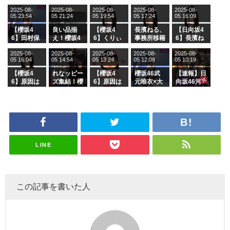
2025-08-
2025-08-
2025-08-
2025-08-
2025-08-
05 23:54
05 21:24
05 19:54
05 17:24
05 16:09
【櫻坂4
良い品揃
【櫻坂4
長濱ねる、
【日向坂4
6】田村保
え！櫻坂4
6】くりぃ
事務所移籍
6】長濱ね
乃だけジャ
6 12thシン
むしちゅー
フラーム所
る、種花か
2025-08-
2025-08-
2025-08-
2025-08-
2025-08-
ージを脱い
グル『Mak
の2人を手
属を発表
ら移籍しフ
05 16:04
05 14:54
05 13:24
05 12:09
05 10:19
でいた理由
e or Brea
玉に取る大
ラーム所属
k』オフィ
沼晶保【く
に。これで
【櫻坂4
れなッピー
【櫻坂4
櫻坂46武
【速報】日
シャルグッ
りぃむナン
事務所に所
6】原因は
ズ集結！櫻
6】原因は
元唯衣×大
向坂46河
ズ絶賛販売
タラ】
属している
これか！？
坂46守屋
これか！？
沼晶保、お
田陽菜、グ
受付中
のは... おひ
大園玲、B
麗奈×遠藤
大園玲、B
風呂場のE
ループ卒業
さまの反応
uddiesを
理子、8/6
uddiesを
カップお姉
を発表
がこちら
ざわつかせ
「ラヴィッ
ざわつかせ
さんに恐怖
る...
ト！」水曜
る...
【くりぃむ
スタジオ出
ナンタラ】
演決定
LINE
この記事を書いた人