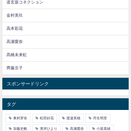
道玄坂コネクション
金村美玖
高本彩花
高瀬愛奈
髙橋未来虹
齊藤京子
スポンサードリンク
タグ
東村芽依
松田好花
渡邉美穂
丹生明里
加藤史帆
濱岸ひより
高瀬愛奈
小坂菜緒