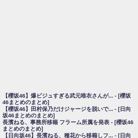
を察していた...
乃木坂46アンテナ / 長濱ねる、事務所移籍 フラーム所属を発表
乃木坂あんてな ～乃木坂46・欅坂46・日向坂46のニュース・情報・話題
をピックアップ / 【櫻坂46】ミーグリで喧嘩！？山下瞳月、これはマジギレし
てる
欅坂あんてな ～欅坂46のニュース・情報・話題をピックアップ / 良い品
揃え！櫻坂46 12thシングル『Make or Break』オフィシャルグッズ絶賛販売受
付中
欅坂/日向坂46まとめのまとめ / 【櫻坂46】原因はこれか！？大園玲、
Buddiesをざわつかせる...
乃木坂46アンテナ / 【櫻坂46】田村保乃だけジャージを脱いでいた理由
乃木坂あんてな ～乃木坂46・欅坂46・日向坂46のニュース・情報・話題
をピックアップ / 【櫻坂46】久々にあのメンバーがラヴィット出演へ！！！
日向坂46まとめのまとめ / 【櫻坂46】田村保乃だけジャージを脱いでいた
理由
【櫻坂46】爆ビジュすぎる武元唯衣さんが... - [櫻坂
日向坂46まとめのまとめ / 【日向坂46】富田鈴花1st写真集、発売記念記者
会見の模様がこちら！
46まとめのまとめ]
乃木坂欅坂まとめのまとめ / 【日向坂46】河田陽菜卒業の影響、ガチでデ
【櫻坂46】田村保乃だけジャージを脱いで... - [日向
カそう...
坂46まとめのまとめ]
欅坂あんてな ～欅坂46のニュース・情報・話題をピックアップ / れなッ
長濱ねる、事務所移籍 フラーム所属を発表 - [櫻坂46
ピーズ集結！櫻坂46守屋麗奈×遠藤理子、8/6「ラヴィット！」水曜スタジオ出
まとめのまとめ]
演決定
【日向坂46】長濱ねる、種花から移籍しフ... - [日向
欅坂/日向坂46まとめのまとめ / 【櫻坂46】田村保乃だけジャージを脱いで