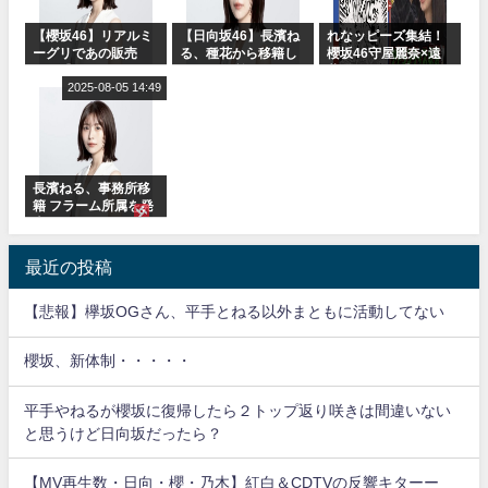
【櫻坂46】リアルミ
【日向坂46】長濱ね
れなッピーズ集結！
ーグリであの販売
る、種花から移籍し
櫻坂46守屋麗奈×遠
も！『Make or
フラーム所属に。こ
藤理子、8/6「ラヴィ
Break』オフィシャ
2025-08-05 14:49
れで事務所に所属し
ット！」水曜スタジ
ルグッズ解禁
ているのは... おひさ
オ出演決定
まの反応がこちら
長濱ねる、事務所移
籍 フラーム所属を発
表
最近の投稿
【悲報】欅坂OGさん、平手とねる以外まともに活動してない
櫻坂、新体制・・・・・
平手やねるが櫻坂に復帰したら２トップ返り咲きは間違いない
と思うけど日向坂だったら？
【MV再生数・日向・櫻・乃木】紅白＆CDTVの反響キターー