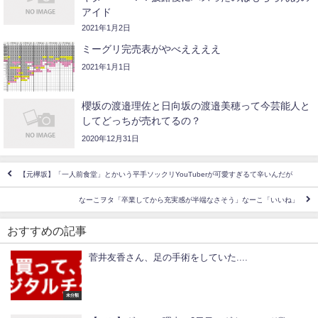
アイド
2021年1月2日
ミーグリ完売表がやべええええ
2021年1月1日
櫻坂の渡邉理佐と日向坂の渡邉美穂って今芸能人と
してどっちが売れてるの？
2020年12月31日
【元欅坂】「一人前食堂」とかいう平手ソックリYouTuberが可愛すぎるて辛いんだが
なーこヲタ「卒業してから充実感が半端なさそう」なーこ「いいね」
おすすめの記事
菅井友香さん、足の手術をしていた....
未分類