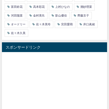
富田鈴花
高本彩花
上村ひなの
潮紗理菜
河田陽菜
金村美玖
影山優佳
齊藤京子
オードリー
佐々木美玲
宮田愛萌
井口眞緒
佐々木久美
スポンサードリンク