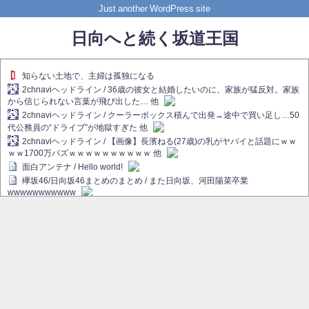
Just another WordPress site
日向へと続く坂道王国
知らない土地で、主婦は孤独になる
2chnaviヘッドライン / 36歳の彼女と結婚したいのに、家族が猛反対。家族
から信じられない言葉が飛び出した… 他
2chnaviヘッドライン / クーラーボックス積んで出発→途中で買い足し…50
代公務員の“ドライブ”が地獄すぎた 他
2chnaviヘッドライン / 【画像】長濱ねる(27歳)の乳がヤバイと話題にｗｗ
ｗｗ1700万バズｗｗｗｗｗｗｗｗｗｗ 他
面白アンテナ / Hello world!
欅坂46/日向坂46まとめのまとめ / また日向坂、河田陽菜卒業
wwwwwwwwwww
欅坂あんてな ～欅坂46のニュース・情報・話題をピックアップ / れなぁ
画伯こと櫻坂46守屋麗奈、生放送で新作を発表【ラヴィット！】
欅坂/日向坂46まとめのまとめ / 【櫻坂46】ハリソン守屋「ゆーづのせいで
す」【ラヴィット!】
日向坂46まとめのまとめ / 長濱ねる、事務所移籍 フラーム所属を発表
日向坂46まとめのまとめ / 【日向坂46】河田陽菜卒業後、衝撃の年齢順が
こちら
乃木坂欅坂まとめのまとめ / 【日向坂46】河田陽菜推し、このときに卒業