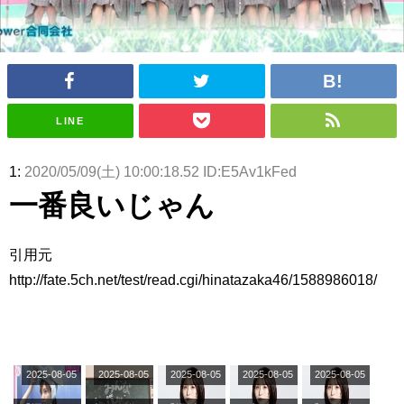
アイドル – ぷぅアンテナ / 2022年3月22日（火）のメディア情報
アイドル – ぷぅアンテナ / 【乃木坂46】井上和の『なぎおはぎ』って こん
ぺいとう×いちごみるく×マヨラー星人 と同じと考えてよろしいですか？
アイドル – ぷぅアンテナ / 【乃木坂46】日村勇紀 gif職人が切り抜いた名シ
ーン.gif
ふぇどみ！ / 【悲報】呪術廻戦、視聴率5.1%
ふぇどみ！ / 【画像】スポ－ツキャスターお姉さん・ハメまくりだったｗｗ
LINE
ｗｗｗｗｗｗｗｗｗｗ
ふぇどみ！ / 【悲報】母「裕福な過程が高学歴になるとか大嘘。教育に金を
かけまくったうちの息子が団地住みの貧乏に学歴で負けた」
1:
2020/05/09(土) 10:00:18.52 ID:E5Av1kFed
Powered by livedoor 相互RSS
一番良いじゃん
引用元
http://fate.5ch.net/test/read.cgi/hinatazaka46/1588986018/
2025-08-05
2025-08-05
2025-08-05
2025-08-05
2025-08-05