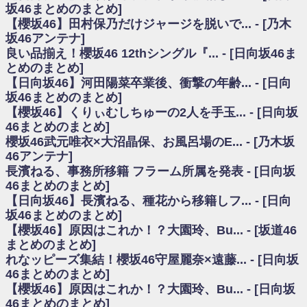
いた理由
坂46まとめのまとめ]
日向坂46まとめのまとめ / 【日向坂46】若林さん「笑えないぐらい師匠だ
【櫻坂46】田村保乃だけジャージを脱いで... - [乃木
から」佐々木久美と卒業後初の共演の様子がこちら！【激レアさん】
坂46アンテナ]
日向坂46まとめのまとめ / 【元日向坂46】情報解禁前で言えない！？丹生
良い品揃え！櫻坂46 12thシングル『... - [日向坂46ま
ちゃん、メンバーと会った模様
とめのまとめ]
乃木坂欅坂まとめのまとめ / 【日向坂46】この月、何かあるのか！？『お
【日向坂46】河田陽菜卒業後、衝撃の年齢... - [日向
願いバッハ！』ミーグリ日程がこちら
欅坂/日向坂46まとめのまとめ / 【櫻坂46】ミーグリで喧嘩！？山下瞳月、
坂46まとめのまとめ]
これはマジギレしてる
【櫻坂46】くりぃむしちゅーの2人を手玉... - [日向坂
乃木坂46アンテナ / 【櫻坂46】ハリソン守屋「ゆーづのせいです」【ラヴ
46まとめのまとめ]
ィット!】
櫻坂46武元唯衣×大沼晶保、お風呂場のE... - [乃木坂
乃木坂あんてな ～乃木坂46・欅坂46・日向坂46のニュース・情報・話題
46アンテナ]
をピックアップ / 良い品揃え！櫻坂46 12thシングル『Make or Break』オフィ
シャルグッズ絶賛販売受付中
長濱ねる、事務所移籍 フラーム所属を発表 - [日向坂
日向坂46まとめのまとめ / 【日向坂46】この月、何かあるのか！？『お願
46まとめのまとめ]
いバッハ！』ミーグリ日程がこちら
【日向坂46】長濱ねる、種花から移籍しフ... - [日向
日向坂46まとめのまとめ / 【元日向坂46】この卒業生、めちゃくちゃテレ
坂46まとめのまとめ]
ビで見かけるな
【櫻坂46】原因はこれか！？大園玲、Bu... - [坂道46
欅坂/日向坂46まとめのまとめ / 【櫻坂46】リアルミーグリであの販売も！
まとめのまとめ]
『Make or Break』オフィシャルグッズ解禁
れなッピーズ集結！櫻坂46守屋麗奈×遠藤... - [日向坂
乃木坂46アンテナ / 【櫻坂46】ミーグリで喧嘩！？山下瞳月、これはマジ
ギレしてる
46まとめのまとめ]
乃木坂あんてな ～乃木坂46・欅坂46・日向坂46のニュース・情報・話題
【櫻坂46】原因はこれか！？大園玲、Bu... - [日向坂
をピックアップ / れなッピーズ集結！櫻坂46守屋麗奈×遠藤理子、8/6「ラヴィ
46まとめのまとめ]
ット！」水曜スタジオ出演決定