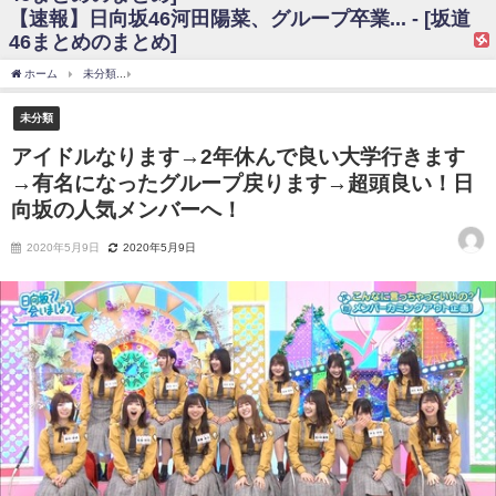
【速報】日向坂46河田陽菜、グループ卒業... - [坂道
日向坂46まとめのまとめ / 【日向坂46】富田鈴花、次の事務所が決まって
46まとめのまとめ]
そう！？
日向坂46まとめのまとめ / 【日向坂46】富田鈴花、次の事務所が決まって
ホーム
未分類
アイドルなります→2年休んで良い大学行きます→有名になったグルー
そう！？
乃木坂46アンテナ / 【日向坂46】この月、何かあるのか！？『お願いバッ
未分類
ハ！』ミーグリ日程がこちら
乃木坂あんてな ～乃木坂46・欅坂46・日向坂46のニュース・情報・話題
アイドルなります→2年休んで良い大学行きます
をピックアップ / 日向坂46卒業後初共演！佐々木久美さん、師匠オードリー若
→有名になったグループ戻ります→超頭良い！日
林さんと再会した結果･･･【激レアさんを連れてきた。】
欅坂46/日向坂46まとめのまとめ / 『anan』の表紙の櫻坂46さん、多様性
向坂の人気メンバーへ！
の時代だと話題に
欅坂46/日向坂46まとめのまとめ / 日向坂46より重大発表！！！！
2020年5月9日
2020年5月9日
日向坂46まとめのまとめ / 【朗報】増田三莉音さんの生足
wwwwwwwwwwww
日向坂46まとめのまとめ / 筒井あやめ、アレをチラリ。こういう偶然の方
が官能的だよな？
日向坂46まとめのまとめ / 【日向坂46】富田鈴花1st写真集の先行カット、
これも素晴らしい
日向坂46まとめのまとめ / 【日向坂46】五期生着ぐるみ生写真も！ 富田鈴
花考案グッズ＆生写真5種が公開される
日向坂46まとめのまとめ / これから彼氏と行為する直前の賀喜遥香、やば
い
アイドル – ぷぅアンテナ / 「乃木坂46ののぎおび⊿」北野日奈子が生配
信！【2022.3.22 17:15〜 SHOWROOM】