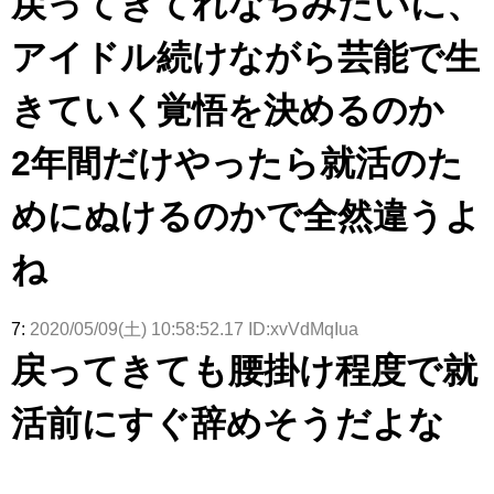
戻ってきてれなちみたいに、
アイドル続けながら芸能で生
きていく覚悟を決めるのか
2年間だけやったら就活のた
めにぬけるのかで全然違うよ
ね
7:
2020/05/09(土) 10:58:52.17 ID:xvVdMqIua
戻ってきても腰掛け程度で就
活前にすぐ辞めそうだよな