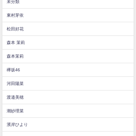
未分類
東村芽依
松田好花
森本 茉莉
森本茉莉
欅坂46
河田陽菜
渡邉美穂
潮紗理菜
濱岸ひより