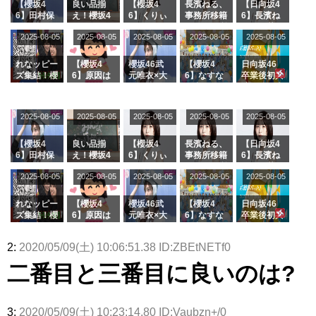
【櫻坂4
良い品揃
【櫻坂4
長濱ねる、
【日向坂4
6】田村保
え！櫻坂4
6】くりぃ
事務所移籍
6】長濱ね
乃だけジャ
6 12thシン
むしちゅー
フラーム所
る、種花か
2025-08-05
2025-08-05
2025-08-05
2025-08-05
2025-08-05
ージを脱い
グル『Mak
の2人を手
属を発表
ら移籍しフ
でいた理由
e or Brea
玉に取る大
ラーム所属
k』オフィ
沼晶保【く
に。これで
れなッピー
【櫻坂4
櫻坂46武
【櫻坂4
日向坂46
シャルグッ
りぃむナン
事務所に所
ズ集結！櫻
6】原因は
元唯衣×大
6】なすな
卒業後初共
ズ絶賛販売
タラ】
属している
坂46守屋
これか！？
沼晶保、お
か中西さん
演！佐々木
受付中
のは... おひ
麗奈×遠藤
大園玲、B
風呂場のE
が号泣した
久美さん、
さまの反応
理子、8/6
uddiesを
カップお姉
2曲目っ
師匠オード
2025-08-05
2025-08-05
2025-08-05
2025-08-05
がこちら
2025-08-05
「ラヴィッ
ざわつかせ
さんに恐怖
て...【ラヴ
リー若林さ
ト！」水曜
る...
【くりぃむ
ィット 東
んと再会し
スタジオ出
ナンタラ】
京ドーム公
た結果･･･
【櫻坂4
良い品揃
【櫻坂4
長濱ねる、
【日向坂4
演決定
演】
【激レアさ
6】田村保
え！櫻坂4
6】くりぃ
事務所移籍
6】長濱ね
んを連れて
乃だけジャ
6 12thシン
むしちゅー
フラーム所
る、種花か
2025-08-05
2025-08-05
2025-08-05
2025-08-05
きた。】
2025-08-05
ージを脱い
グル『Mak
の2人を手
属を発表
ら移籍しフ
でいた理由
e or Brea
玉に取る大
ラーム所属
k』オフィ
沼晶保【く
に。これで
れなッピー
【櫻坂4
櫻坂46武
【櫻坂4
日向坂46
シャルグッ
りぃむナン
事務所に所
ズ集結！櫻
6】原因は
元唯衣×大
6】なすな
卒業後初共
ズ絶賛販売
タラ】
属している
坂46守屋
これか！？
沼晶保、お
か中西さん
演！佐々木
受付中
のは... おひ
麗奈×遠藤
大園玲、B
風呂場のE
が号泣した
久美さん、
2:
2020/05/09(土) 10:06:51.38 ID:ZBEtNETf0
さまの反応
理子、8/6
uddiesを
カップお姉
2曲目っ
師匠オード
がこちら
「ラヴィッ
ざわつかせ
さんに恐怖
て...【ラヴ
リー若林さ
二番目と三番目に良いのは?
ト！」水曜
る...
【くりぃむ
ィット 東
んと再会し
スタジオ出
ナンタラ】
京ドーム公
た結果･･･
演決定
演】
【激レアさ
んを連れて
3:
2020/05/09(土) 10:23:14.80 ID:Vaubzn+/0