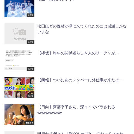
未分類
松田ほどの逸材が欅に来てくれたのには感謝しかな
いよな
未分類
【欅坂】昨年の関係者らしき人のリーク？が...
未分類
【朗報】ついにあのメンバーに外仕事が来たぞ...
未分類
【日向】齊藤京子さん、深イイでバラされる
wwwwwwwww
齊藤京子
現日向坂46さん「別グループとしてやっていきた