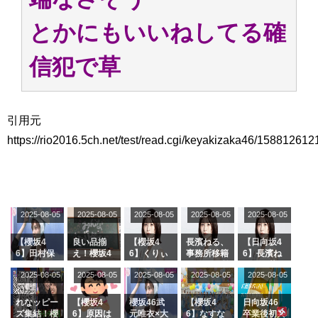
とかにもいいねしてる確
信犯で草
引用元
https://rio2016.5ch.net/test/read.cgi/keyakizaka46/158812612
2025-08-05
2025-08-05
2025-08-05
2025-08-05
2025-08-05
【櫻坂4
良い品揃
【櫻坂4
長濱ねる、
【日向坂4
6】田村保
え！櫻坂4
6】くりぃ
事務所移籍
6】長濱ね
乃だけジャ
6 12thシン
むしちゅー
フラーム所
る、種花か
2025-08-05
2025-08-05
2025-08-05
2025-08-05
2025-08-05
ージを脱い
グル『Mak
の2人を手
属を発表
ら移籍しフ
でいた理由
e or Brea
玉に取る大
ラーム所属
k』オフィ
沼晶保【く
に。これで
れなッピー
【櫻坂4
櫻坂46武
【櫻坂4
日向坂46
シャルグッ
りぃむナン
事務所に所
ズ集結！櫻
6】原因は
元唯衣×大
6】なすな
卒業後初共