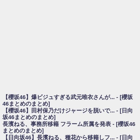
を察していた...
乃木坂46アンテナ / 長濱ねる、事務所移籍 フラーム所属を発表
乃木坂あんてな ～乃木坂46・欅坂46・日向坂46のニュース・情報・話題
をピックアップ / 【櫻坂46】ミーグリで喧嘩！？山下瞳月、これはマジギレし
てる
欅坂あんてな ～欅坂46のニュース・情報・話題をピックアップ / 良い品
揃え！櫻坂46 12thシングル『Make or Break』オフィシャルグッズ絶賛販売受
付中
欅坂/日向坂46まとめのまとめ / 【櫻坂46】原因はこれか！？大園玲、
Buddiesをざわつかせる...
乃木坂46アンテナ / 【櫻坂46】田村保乃だけジャージを脱いでいた理由
乃木坂あんてな ～乃木坂46・欅坂46・日向坂46のニュース・情報・話題
をピックアップ / 【櫻坂46】久々にあのメンバーがラヴィット出演へ！！！
日向坂46まとめのまとめ / 【櫻坂46】田村保乃だけジャージを脱いでいた
理由
【櫻坂46】爆ビジュすぎる武元唯衣さんが... - [櫻坂
日向坂46まとめのまとめ / 【日向坂46】富田鈴花1st写真集、発売記念記者
会見の模様がこちら！
46まとめのまとめ]
乃木坂欅坂まとめのまとめ / 【日向坂46】河田陽菜卒業の影響、ガチでデ
【櫻坂46】田村保乃だけジャージを脱いで... - [日向
カそう...
坂46まとめのまとめ]
欅坂あんてな ～欅坂46のニュース・情報・話題をピックアップ / れなッ
長濱ねる、事務所移籍 フラーム所属を発表 - [櫻坂46
ピーズ集結！櫻坂46守屋麗奈×遠藤理子、8/6「ラヴィット！」水曜スタジオ出
まとめのまとめ]
演決定
【日向坂46】長濱ねる、種花から移籍しフ... - [日向
欅坂/日向坂46まとめのまとめ / 【櫻坂46】田村保乃だけジャージを脱いで