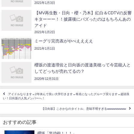
2021年1月3日
【MV再生数・日向・櫻・乃木】紅白＆CDTVの反響
キターーー！！披露後にバズったのはもちろんあの
アイド
2021年1月2日
ミーグリ完売表がやべええええ
2021年1月1日
櫻坂の渡邉理佐と日向坂の渡邉美穂って今芸能人と
してどっちが売れてるの？
2020年12月31日
アイドルなります→2年休んで良い大学行きます→有名になったグループ戻ります→超頭良
い！日向坂の人気メンバーへ！
【日向坂】こさかなのタイトル、意味不明すぎるwwwwwwwww
おすすめの記事
櫻坂「気功砲！！！」