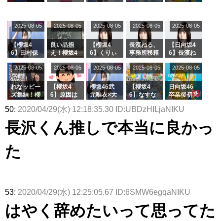
ズ絶賛販売
タラ】
属している
坂46守屋
これか！？
沼晶保、お
か中西さん
演！佐々木
受付中
のは... おひ
麗奈×遠藤
大園玲、B
風呂場のE
が号泣した
久美さん、
さまの反応
理子、8/6
uddiesを
カップお姉
2曲目っ
師匠オード
2025-08-05
2025-08-05
2025-08-05
2025-08-05
がこちら
2025-08-05
「ラヴィッ
ざわつかせ
さんに恐怖
て...【ラヴ
リー若林さ
ト！」水曜
る...
【くりぃむ
ィット 東
んと再会し
スタジオ出
ナンタラ】
京ドーム公
た結果･･･
【櫻坂4
良い品揃
【櫻坂4
長濱ねる、
【日向坂4
演決定
演】
【激レアさ
6】田村保
え！櫻坂4
6】くりぃ
事務所移籍
6】長濱ね
んを連れて
乃だけジャ
6 12thシン
むしちゅー
フラーム所
る、種花か
2025-08-05
2025-08-05
2025-08-05
2025-08-05
きた。】
2025-08-05
ージを脱い
グル『Mak
の2人を手
属を発表
ら移籍しフ
でいた理由
e or Brea
玉に取る大
ラーム所属
k』オフィ
沼晶保【く
に。これで
れなッピー
【櫻坂4
櫻坂46武
【櫻坂4
日向坂46
シャルグッ
りぃむナン
事務所に所
ズ集結！櫻
6】原因は
元唯衣×大
6】なすな
卒業後初共
ズ絶賛販売
タラ】
属している
坂46守屋
これか！？
沼晶保、お
か中西さん
演！佐々木
50:
2020/04/29(水) 12:18:35.30 ID:UBDzHILjaNIKU
受付中
のは... おひ
麗奈×遠藤
大園玲、B
風呂場のE
が号泣した
久美さん、
さまの反応
理子、8/6
uddiesを
カップお姉
2曲目っ
師匠オード
長沢くん推しで本当に良かっ
がこちら
「ラヴィッ
ざわつかせ
さんに恐怖
て...【ラヴ
リー若林さ
ト！」水曜
る...
【くりぃむ
ィット 東
んと再会し
スタジオ出
ナンタラ】
京ドーム公
た結果･･･
た
演決定
演】
【激レアさ
んを連れて
きた。】
53:
2020/04/29(水) 12:25:05.67 ID:6SMW6egqaNIKU
はやく辞めたいって思ってた