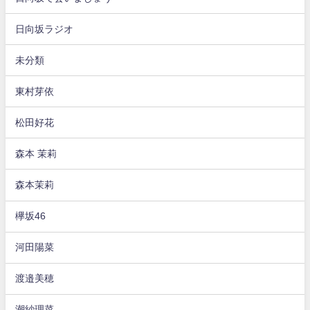
日向坂ラジオ
未分類
東村芽依
松田好花
森本 茉莉
森本茉莉
欅坂46
河田陽菜
渡邉美穂
潮紗理菜