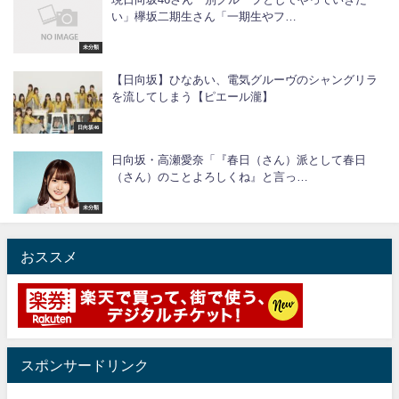
い」欅坂二期生さん「一期生やフ…
未分類
【日向坂】ひなあい、電気グルーヴのシャングリラ
を流してしまう【ピエール瀧】
日向坂46
日向坂・高瀬愛奈「『春日（さん）派として春日
（さん）のことよろしくね』と言っ…
未分類
おススメ
スポンサードリンク