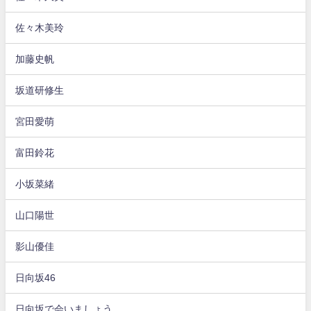
佐々木美玲
加藤史帆
坂道研修生
宮田愛萌
富田鈴花
小坂菜緒
山口陽世
影山優佳
日向坂46
日向坂で会いましょう