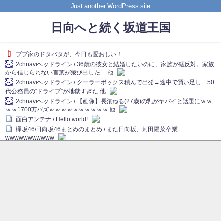
Just another WordPress site
日向へと続く坂道王国
ブブ家のドタバタが、今日も愛おしい！
2chnaviヘッドライン / 36歳の彼女と結婚したいのに、家族が猛反対。家族
から信じられない言葉が飛び出した… 他
2chnaviヘッドライン / クーラーボックス積んで出発→途中で買い足し…50
代公務員の“ドライブ”が地獄すぎた 他
2chnaviヘッドライン / 【画像】長濱ねる(27歳)の乳がヤバイと話題にｗｗ
ｗｗ1700万バズｗｗｗｗｗｗｗｗｗｗ 他
面白アンテナ / Hello world!
欅坂46/日向坂46まとめのまとめ / また日向坂、河田陽菜卒業
wwwwwwwwwww
欅坂あんてな ～欅坂46のニュース・情報・話題をピックアップ / れなぁ
画伯こと櫻坂46守屋麗奈、生放送で新作を発表【ラヴィット！】
欅坂/日向坂46まとめのまとめ / 【櫻坂46】ハリソン守屋「ゆーづのせいで
す」【ラヴィット!】
日向坂46まとめのまとめ / 長濱ねる、事務所移籍 フラーム所属を発表
日向坂46まとめのまとめ / 【日向坂46】河田陽菜卒業後、衝撃の年齢順が
こちら
乃木坂欅坂まとめのまとめ / 【日向坂46】河田陽菜推し、このときに卒業