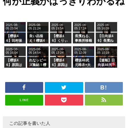
何が正義かはっきりわかるね
2025-08-
2025-08-
2025-08-
2025-08-
2025-08-
05 23:54
05 21:24
05 19:54
05 17:24
05 16:09
【櫻坂4
良い品揃
【櫻坂4
長濱ねる、
【日向坂4
6】田村保
え！櫻坂4
6】くりぃ
事務所移籍
6】長濱ね
乃だけジャ
6 12thシン
むしちゅー
フラーム所
る、種花か
2025-08-
2025-08-
2025-08-
2025-08-
2025-08-
ージを脱い
グル『Mak
の2人を手
属を発表
ら移籍しフ
05 16:04
05 14:54
05 13:24
05 12:09
05 10:19
でいた理由
e or Brea
玉に取る大
ラーム所属
k』オフィ
沼晶保【く
に。これで
【櫻坂4
れなッピー
【櫻坂4
櫻坂46武
【速報】日
シャルグッ
りぃむナン
事務所に所
6】原因は
ズ集結！櫻
6】原因は
元唯衣×大
向坂46河
ズ絶賛販売
タラ】
属している
これか！？
坂46守屋
これか！？
沼晶保、お
田陽菜、グ
受付中
のは... おひ
大園玲、B
麗奈×遠藤
大園玲、B
風呂場のE
ループ卒業
さまの反応
uddiesを
理子、8/6
uddiesを
カップお姉
を発表
がこちら
ざわつかせ
「ラヴィッ
ざわつかせ
さんに恐怖
る...
ト！」水曜
る...
【くりぃむ
スタジオ出
ナンタラ】
演決定
LINE
この記事を書いた人