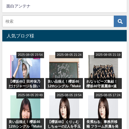
面白アンテナ
人気ブログ様
2025-08-05 23:54
2025-08-05 21:24
2025-08-05 21:19
【櫻坂46】田村保乃
良い品揃え！櫻坂46
れなッピーズ集結！
だけジャージを脱い
12thシングル『Make
櫻坂46守屋麗奈×遠
でいた理由
or Break』オフィシ
藤理子、8/6「ラヴィ
2025-08-05 20:49
ャルグッズ絶賛販売
2025-08-05 19:54
ット！」水曜スタジ
2025-08-05 17:24
受付中
オ出演決定
良い品揃え！櫻坂46
【櫻坂46】くりぃむ
長濱ねる、事務所移
12thシングル『Make
しちゅーの2人を手玉
籍 フラーム所属を発