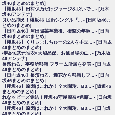
いた理由
坂46まとめのまとめ]
日向坂46まとめのまとめ / 【日向坂46】若林さん「笑えないぐらい師匠だ
【櫻坂46】田村保乃だけジャージを脱いで... - [乃木
から」佐々木久美と卒業後初の共演の様子がこちら！【激レアさん】
坂46アンテナ]
日向坂46まとめのまとめ / 【元日向坂46】情報解禁前で言えない！？丹生
良い品揃え！櫻坂46 12thシングル『... - [日向坂46ま
ちゃん、メンバーと会った模様
とめのまとめ]
乃木坂欅坂まとめのまとめ / 【日向坂46】この月、何かあるのか！？『お
【日向坂46】河田陽菜卒業後、衝撃の年齢... - [日向
願いバッハ！』ミーグリ日程がこちら
欅坂/日向坂46まとめのまとめ / 【櫻坂46】ミーグリで喧嘩！？山下瞳月、
坂46まとめのまとめ]
これはマジギレしてる
【櫻坂46】くりぃむしちゅーの2人を手玉... - [日向坂
乃木坂46アンテナ / 【櫻坂46】ハリソン守屋「ゆーづのせいです」【ラヴ
46まとめのまとめ]
ィット!】
櫻坂46武元唯衣×大沼晶保、お風呂場のE... - [乃木坂
乃木坂あんてな ～乃木坂46・欅坂46・日向坂46のニュース・情報・話題
46アンテナ]
をピックアップ / 良い品揃え！櫻坂46 12thシングル『Make or Break』オフィ
シャルグッズ絶賛販売受付中
長濱ねる、事務所移籍 フラーム所属を発表 - [日向坂
日向坂46まとめのまとめ / 【日向坂46】この月、何かあるのか！？『お願
46まとめのまとめ]
いバッハ！』ミーグリ日程がこちら
【日向坂46】長濱ねる、種花から移籍しフ... - [日向
日向坂46まとめのまとめ / 【元日向坂46】この卒業生、めちゃくちゃテレ
坂46まとめのまとめ]
ビで見かけるな
【櫻坂46】原因はこれか！？大園玲、Bu... - [坂道46
欅坂/日向坂46まとめのまとめ / 【櫻坂46】リアルミーグリであの販売も！
まとめのまとめ]
『Make or Break』オフィシャルグッズ解禁
れなッピーズ集結！櫻坂46守屋麗奈×遠藤... - [日向坂
乃木坂46アンテナ / 【櫻坂46】ミーグリで喧嘩！？山下瞳月、これはマジ
ギレしてる
46まとめのまとめ]
乃木坂あんてな ～乃木坂46・欅坂46・日向坂46のニュース・情報・話題
【櫻坂46】原因はこれか！？大園玲、Bu... - [日向坂
をピックアップ / れなッピーズ集結！櫻坂46守屋麗奈×遠藤理子、8/6「ラヴィ
46まとめのまとめ]
ット！」水曜スタジオ出演決定