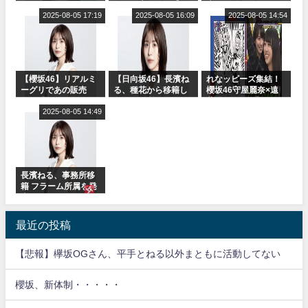
or Break』オフィシ
に取る大沼晶保【く
表
ャルグッズ絶賛販売
2025-08-05 17:19
りぃむナンタラ】
2025-08-05 16:09
2025-08-05 14:54
受付中
【櫻坂46】リアルミ
【日向坂46】長濱ね
れなッピーズ集結！
ーグリであの販売
る、種花から移籍し
櫻坂46守屋麗奈×遠
も！『Make or
フラーム所属に。こ
藤理子、8/6「ラヴィ
Break』オフィシャ
2025-08-05 14:49
れで事務所に所属し
ット！」水曜スタジ
ルグッズ解禁
ているのは... おひさ
オ出演決定
まの反応がこちら
長濱ねる、事務所移
籍 フラーム所属を発
表
最近の投稿
【悲報】欅坂OGさん、平手とねる以外まともに活動してない
櫻坂、新体制・・・・・