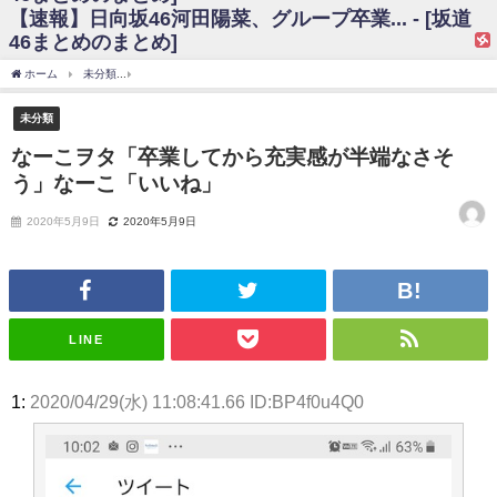
【速報】日向坂46河田陽菜、グループ卒業... - [坂道
日向坂46まとめのまとめ / 【日向坂46】富田鈴花、次の事務所が決まって
46まとめのまとめ]
そう！？
日向坂46まとめのまとめ / 【日向坂46】富田鈴花、次の事務所が決まって
ホーム
未分類
なーこヲタ「卒業してから充実感が半端なさそう」なーこ「いいね」
そう！？
乃木坂46アンテナ / 【日向坂46】この月、何かあるのか！？『お願いバッ
未分類
ハ！』ミーグリ日程がこちら
乃木坂あんてな ～乃木坂46・欅坂46・日向坂46のニュース・情報・話題
なーこヲタ「卒業してから充実感が半端なさそ
をピックアップ / 日向坂46卒業後初共演！佐々木久美さん、師匠オードリー若
う」なーこ「いいね」
林さんと再会した結果･･･【激レアさんを連れてきた。】
欅坂46/日向坂46まとめのまとめ / 『anan』の表紙の櫻坂46さん、多様性
の時代だと話題に
2020年5月9日
2020年5月9日
欅坂46/日向坂46まとめのまとめ / 日向坂46より重大発表！！！！
日向坂46まとめのまとめ / 【朗報】増田三莉音さんの生足
wwwwwwwwwwww
日向坂46まとめのまとめ / 筒井あやめ、アレをチラリ。こういう偶然の方
が官能的だよな？
LINE
日向坂46まとめのまとめ / 【日向坂46】富田鈴花1st写真集の先行カット、
これも素晴らしい
日向坂46まとめのまとめ / 【日向坂46】五期生着ぐるみ生写真も！ 富田鈴
1:
2020/04/29(水) 11:08:41.66 ID:BP4f0u4Q0
花考案グッズ＆生写真5種が公開される
日向坂46まとめのまとめ / これから彼氏と行為する直前の賀喜遥香、やば
い
アイドル – ぷぅアンテナ / 「乃木坂46ののぎおび⊿」北野日奈子が生配
信！【2022.3.22 17:15〜 SHOWROOM】