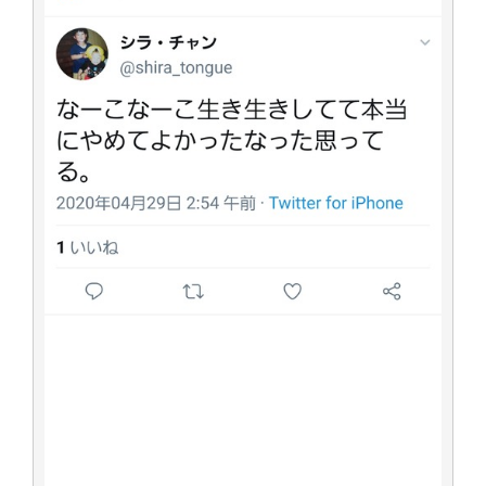
アイドル – ぷぅアンテナ / 2022年3月22日（火）のメディア情報
アイドル – ぷぅアンテナ / 【乃木坂46】井上和の『なぎおはぎ』って こん
ぺいとう×いちごみるく×マヨラー星人 と同じと考えてよろしいですか？
アイドル – ぷぅアンテナ / 【乃木坂46】日村勇紀 gif職人が切り抜いた名シ
ーン.gif
ふぇどみ！ / 【悲報】呪術廻戦、視聴率5.1%
ふぇどみ！ / 【画像】スポ－ツキャスターお姉さん・ハメまくりだったｗｗ
ｗｗｗｗｗｗｗｗｗｗ
ふぇどみ！ / 【悲報】母「裕福な過程が高学歴になるとか大嘘。教育に金を
かけまくったうちの息子が団地住みの貧乏に学歴で負けた」
Powered by livedoor 相互RSS