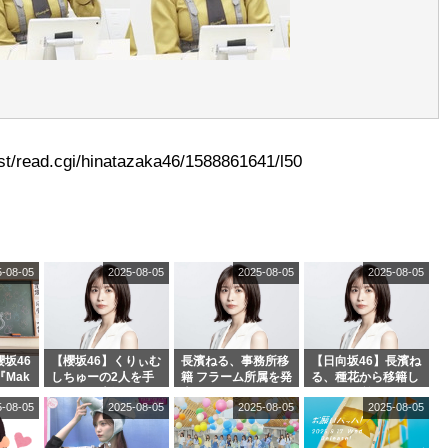
t/read.cgi/hinatazaka46/1588861641/l50
5-08-05
2025-08-05
2025-08-05
2025-08-05
坂46
【櫻坂46】くりぃむ
長濱ねる、事務所移
【日向坂46】長濱ね
『Mak
しちゅーの2人を手
籍 フラーム所属を発
る、種花から移籍し
』オフィ
玉に取る大沼晶保
表
フラーム所属に。こ
5-08-05
2025-08-05
2025-08-05
2025-08-05
絶賛販
【くりぃむナンタ
れで事務所に所属し
ラ】
ているのは... おひさ
まの反応がこちら