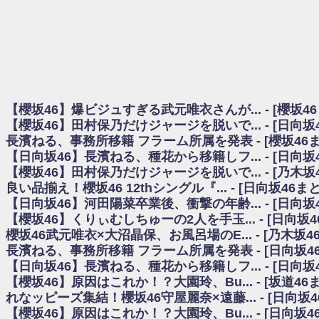
日向坂46まとめのまとめ / 【櫻坂46】田村保乃だけジャージを脱いでいた理
日向坂46まとめのまとめ / 【日向坂46】富田鈴花1st写真集、発売記念記者
乃木坂欅坂まとめのまとめ / 【日向坂46】河田陽菜卒業の影響、ガチでデカそう
欅坂あんてな ～欅坂46のニュース・情報・話題をピックアップ / れなッピ
欅坂/日向坂46まとめのまとめ / 【櫻坂46】田村保乃だけジャージを脱いでい
日向坂46まとめのまとめ / 【日向坂46】若林さん「笑えないぐらい師匠
日向坂46まとめのまとめ / 【元日向坂46】情報解禁前で言えない！？丹生
【櫻坂46】爆ビジュすぎる武元唯衣さんが... - [櫻坂4
乃木坂欅坂まとめのまとめ / 【日向坂46】この月、何かあるのか！？『お
【櫻坂46】田村保乃だけジャージを脱いで... - [日向
欅坂/日向坂46まとめのまとめ / 【櫻坂46】ミーグリで喧嘩！？山下瞳月、
長濱ねる、事務所移籍 フラーム所属を発表 - [櫻坂46
乃木坂46アンテナ / 【櫻坂46】ハリソン守屋「ゆーづのせいです」【ラヴィッ
【日向坂46】長濱ねる、種花から移籍しフ... - [日向
乃木坂あんてな ～乃木坂46・欅坂46・日向坂46のニュース・情報・話題をピック
日向坂46まとめのまとめ / 【日向坂46】この月、何かあるのか！？『お願
【櫻坂46】田村保乃だけジャージを脱いで... - [乃木坂
日向坂46まとめのまとめ / 【元日向坂46】この卒業生、めちゃくちゃテレビ
良い品揃え！櫻坂46 12thシングル『... - [日向坂46
欅坂/日向坂46まとめのまとめ / 【櫻坂46】リアルミーグリであの販売も！『Ma
【日向坂46】河田陽菜卒業後、衝撃の年齢... - [日向
乃木坂46アンテナ / 【櫻坂46】ミーグリで喧嘩！？山下瞳月、これはマジギ
【櫻坂46】くりぃむしちゅーの2人を手玉... - [日向坂
乃木坂あんてな ～乃木坂46・欅坂46・日向坂46のニュース・情報・話題を
櫻坂46武元唯衣×大沼晶保、お風呂場のE... - [乃木坂4
日向坂46まとめのまとめ / 【日向坂46】富田鈴花、次の事務所が決まってそ
長濱ねる、事務所移籍 フラーム所属を発表 - [日向坂4
日向坂46まとめのまとめ / 【日向坂46】富田鈴花、次の事務所が決まってそ
【日向坂46】長濱ねる、種花から移籍しフ... - [日向
乃木坂46アンテナ / 【日向坂46】この月、何かあるのか！？『お願いバッ
【櫻坂46】原因はこれか！？大園玲、Bu... - [坂道4
乃木坂あんてな ～乃木坂46・欅坂46・日向坂46のニュース・情報・話題を
れなッピーズ集結！櫻坂46守屋麗奈×遠藤... - [日向坂
欅坂46/日向坂46まとめのまとめ / 『anan』の表紙の櫻坂46さん、多様性
【櫻坂46】原因はこれか！？大園玲、Bu... - [日向坂
欅坂46/日向坂46まとめのまとめ / 日向坂46より重大発表！！！！