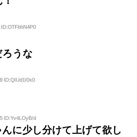
ん！
4 ID:OTFbhN4P0
だろうな
99 ID:QIUd1I0x0
55 ID:Yv4LOyB/d
ゃんに少し分けて上げて欲し