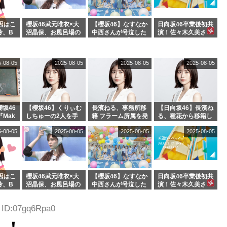
因はこ
櫻坂46武元唯衣×大
【櫻坂46】なすなか
日向坂46卒業後初共
玲、B
沼晶保、お風呂場の
中西さんが号泣した
演！佐々木久美さ
わつかせ
Eカップお姉さんに
2曲目って...【ラヴ
ん、師匠オードリー
恐怖【くりぃむナン
ィット 東京ドーム公
若林さんと再会した
タラ】
演】
結果･･･【激レアさ
5-08-05
2025-08-05
2025-08-05
2025-08-05
んを連れてきた。】
坂46
【櫻坂46】くりぃむ
長濱ねる、事務所移
【日向坂46】長濱ね
『Mak
しちゅーの2人を手
籍 フラーム所属を発
る、種花から移籍し
』オフィ
玉に取る大沼晶保
表
フラーム所属に。こ
5-08-05
2025-08-05
2025-08-05
2025-08-05
絶賛販
【くりぃむナンタ
れで事務所に所属し
ラ】
ているのは... おひさ
まの反応がこちら
因はこ
櫻坂46武元唯衣×大
【櫻坂46】なすなか
日向坂46卒業後初共
玲、B
沼晶保、お風呂場の
中西さんが号泣した
演！佐々木久美さ
わつかせ
Eカップお姉さんに
2曲目って...【ラヴ
ん、師匠オードリー
恐怖【くりぃむナン
ィット 東京ドーム公
若林さんと再会した
6 ID:07gq6Rpa0
タラ】
演】
結果･･･【激レアさ
んを連れてきた。】