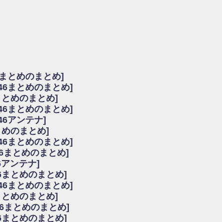
由
会見の模様がこちら！
...
ーズ集結！櫻坂46守屋麗奈×遠藤理子、8/6「ラヴィット！」水曜スタジオ出演決定
た理由
だから」佐々木久美と卒業後初の共演の様子がこちら！【激レアさん】
ちゃん、メンバーと会った模様
6まとめのまとめ]
願いバッハ！』ミーグリ日程がこちら
坂46まとめのまとめ]
これはマジギレしてる
まとめのまとめ]
ト!】
坂46まとめのまとめ]
アップ / 良い品揃え！櫻坂46 12thシングル『Make or Break』オフィシャ
いバッハ！』ミーグリ日程がこちら
46アンテナ]
で見かけるな
まとめのまとめ]
ke or Break』オフィシャルグッズ解禁
坂46まとめのまとめ]
レしてる
46まとめのまとめ]
ピックアップ / れなッピーズ集結！櫻坂46守屋麗奈×遠藤理子、8/6「ラヴィット
6アンテナ]
う！？
6まとめのまとめ]
う！？
坂46まとめのまとめ]
ハ！』ミーグリ日程がこちら
6まとめのまとめ]
ピックアップ / 日向坂46卒業後初共演！佐々木久美さん、師匠オードリー若林さん
46まとめのまとめ]
の時代だと話題に
46まとめのまとめ]