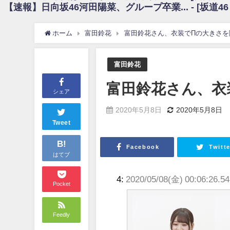
【速報】日向坂46河田陽菜、グループ卒業... - [坂道4
日向坂46まとめのまとめ / 【朗報】増田三莉音さんの生足wwwwwwwwwww
日向坂46まとめのまとめ / 筒井あやめ、アレをチラリ。こういう偶然の方が
日向坂46まとめのまとめ / 【日向坂46】富田鈴花1st写真集の先行カット、
ホーム
富田鈴花
富田鈴花さん、衣装でΠの大きさを隠
日向坂46まとめのまとめ / 【日向坂46】五期生着ぐるみ生写真も！ 富田鈴
日向坂46まとめのまとめ / これから彼氏と行為する直前の賀喜遥香、やばい
アイドル – ぷぅアンテナ / 「乃木坂46ののぎおび⊿」北野日奈子が生配信！【2022.
富田鈴花
アイドル – ぷぅアンテナ / 2022年3月22日（火）のメディア情報
アイドル – ぷぅアンテナ / 【乃木坂46】井上和の『なぎおはぎ』って こ
富田鈴花さん、衣装
アイドル – ぷぅアンテナ / 【乃木坂46】日村勇紀 gif職人が切り抜いた名シーン.
シェア
ふぇどみ！ / 【悲報】呪術廻戦、視聴率5.1%
ふぇどみ！ / 【画像】スポ－ツキャスターお姉さん・ハメまくりだったｗｗ
2020年5月8日
2020年5月8日
ふぇどみ！ / 【悲報】母「裕福な過程が高学歴になるとか大嘘。教育に金
Tweet
Powered by livedoor 相互RSS
B!
Facebook
Twitte
はてブ
4:
2020/05/08(金) 00:06:26.5
Pocket
Feedly