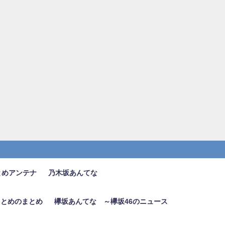
とめアンテナ
乃木坂あんてな
6まとめのまとめ
欅坂あんてな ～欅坂46のニュース