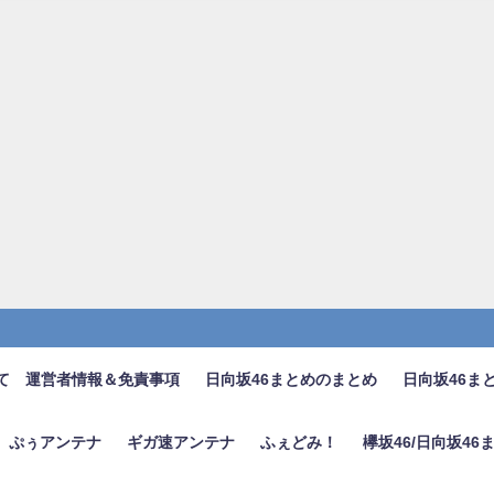
て 運営者情報＆免責事項
日向坂46まとめのまとめ
日向坂46ま
ぷぅアンテナ
ギガ速アンテナ
ふぇどみ！
欅坂46/日向坂4