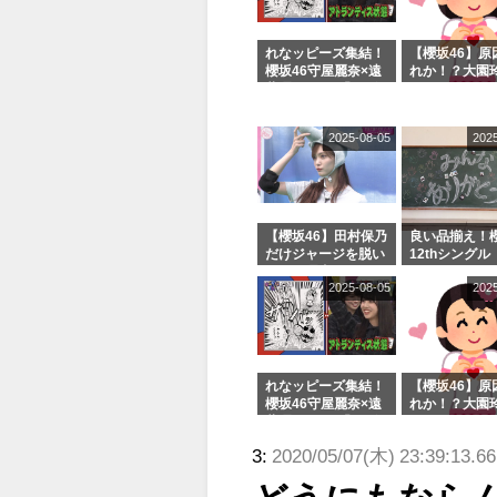
れなッピーズ集結！
【櫻坂46】原
櫻坂46守屋麗奈×遠
れか！？大園
藤理子、8/6「ラヴ
uddiesをざ
ィット！」水曜スタ
る...
ジオ出演決定
2025-08-05
202
【櫻坂46】田村保乃
良い品揃え！櫻
だけジャージを脱い
12thシングル
でいた理由
e or Break
2025-08-05
202
シャルグッズ
売受付中
れなッピーズ集結！
【櫻坂46】原
櫻坂46守屋麗奈×遠
れか！？大園
藤理子、8/6「ラヴ
uddiesをざ
ィット！」水曜スタ
る...
3:
2020/05/07(木) 23:39:13.6
ジオ出演決定