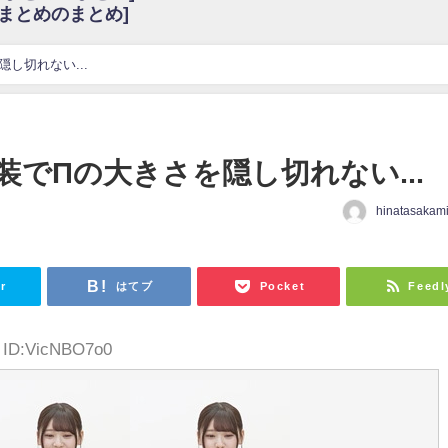
6まとめのまとめ]
w
官能的だよな？
これも素晴らしい
し切れない...
花考案グッズ＆生写真5種が公開される
3.22 17:15〜 SHOWROOM】
んぺいとう×いちごみるく×マヨラー星人 と同じと考えてよろしいですか？
でΠの大きさを隠し切れない...
gif
hinatasakam
ｗｗｗｗｗｗｗｗｗｗ
をかけまくったうちの息子が団地住みの貧乏に学歴で負けた」
r
はてブ
Pocket
Feedl
4 ID:VicNBO7o0