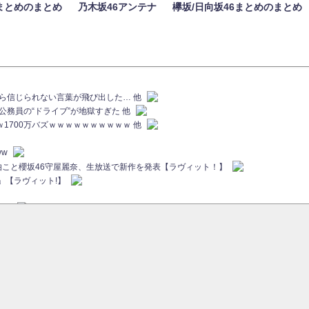
まとめのまとめ
乃木坂46アンテナ
欅坂/日向坂46まとめのまとめ
族から信じられない言葉が飛び出した… 他
代公務員の“ドライブ”が地獄すぎた 他
ｗｗ1700万バズｗｗｗｗｗｗｗｗｗｗ 他
ww
画伯こと櫻坂46守屋麗奈、生放送で新作を発表【ラヴィット！】
」【ラヴィット!】
ちら
ていた...
ピックアップ / 【櫻坂46】ミーグリで喧嘩！？山下瞳月、これはマジギレしてる
46 12thシングル『Make or Break』オフィシャルグッズ絶賛販売受付中
sをざわつかせる...
ピックアップ / 【櫻坂46】久々にあのメンバーがラヴィット出演へ！！！