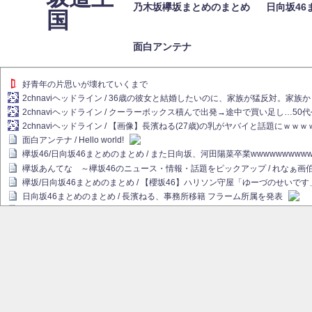
乃木坂欅坂まとめのまとめ
日向坂46
国
面白アンテナ
好青年の片思いが壊れていくまで
2chnaviヘッドライン / 36歳の彼女と結婚したいのに、家族が猛反対。家
2chnaviヘッドライン / クーラーボックス積んで出発→途中で買い足し…50
2chnaviヘッドライン / 【画像】長濱ねる(27歳)の乳がヤバイと話題にｗｗ
面白アンテナ / Hello world!
欅坂46/日向坂46まとめのまとめ / また日向坂、河田陽菜卒業wwwwwwwww
欅坂あんてな ～欅坂46のニュース・情報・話題をピックアップ / れなぁ
欅坂/日向坂46まとめのまとめ / 【櫻坂46】ハリソン守屋「ゆーづのせいです
日向坂46まとめのまとめ / 長濱ねる、事務所移籍 フラーム所属を発表
日向坂46まとめのまとめ / 【日向坂46】河田陽菜卒業後、衝撃の年齢順がこ
乃木坂欅坂まとめのまとめ / 【日向坂46】河田陽菜推し、このときに卒業を察し
乃木坂46アンテナ / 長濱ねる、事務所移籍 フラーム所属を発表
乃木坂あんてな ～乃木坂46・欅坂46・日向坂46のニュース・情報・話題を
欅坂あんてな ～欅坂46のニュース・情報・話題をピックアップ / 良い品揃え！櫻坂
欅坂/日向坂46まとめのまとめ / 【櫻坂46】原因はこれか！？大園玲、Buddie
乃木坂46アンテナ / 【櫻坂46】田村保乃だけジャージを脱いでいた理由
乃木坂あんてな ～乃木坂46・欅坂46・日向坂46のニュース・情報・話題を