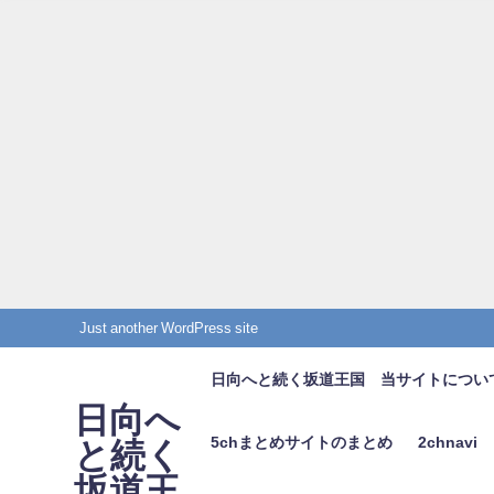
Just another WordPress site
日向へと続く坂道王国 当サイトについ
日向へ
5chまとめサイトのまとめ
2chnavi
と続く
坂道王