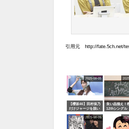
引用元 http://fate.5ch.net/tes
2025-08-05
202
【櫻坂46】田村保乃
良い品揃え！櫻
だけジャージを脱い
12thシングル
でいた理由
e or Break
2025-08-05
202
シャルグッズ
売受付中