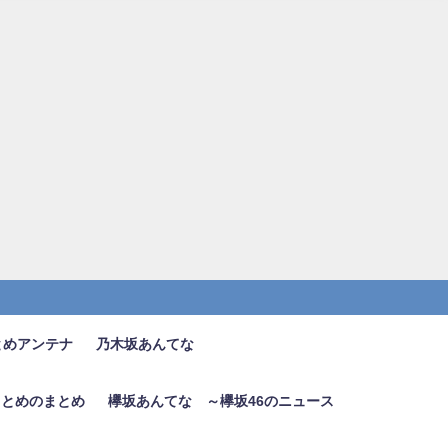
とめアンテナ
乃木坂あんてな
6まとめのまとめ
欅坂あんてな ～欅坂46のニュース