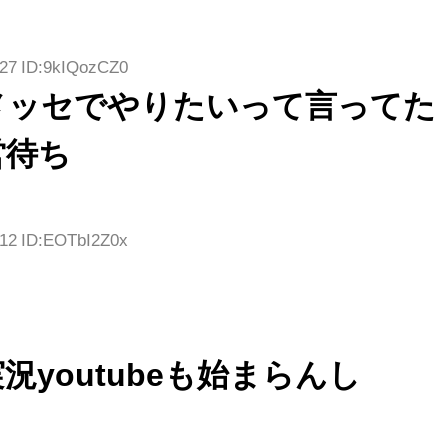
.27 ID:9kIQozCZ0
メッセでやりたいって言ってた
営待ち
.12 ID:EOTbI2Z0x
況youtubeも始まらんし