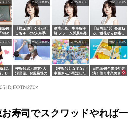
5-08-05
2025-08-05
2025-08-05
2025-08-05
んを連れてきた。】
坂46
【櫻坂46】くりぃむ
長濱ねる、事務所移
【日向坂46】長濱ね
『Mak
しちゅーの2人を手
籍 フラーム所属を発
る、種花から移籍し
』オフィ
玉に取る大沼晶保
表
フラーム所属に。こ
5-08-05
2025-08-05
2025-08-05
2025-08-05
絶賛販
【くりぃむナンタ
れで事務所に所属し
ラ】
ているのは... おひさ
まの反応がこちら
因はこ
櫻坂46武元唯衣×大
【櫻坂46】なすなか
日向坂46卒業後初共
玲、B
沼晶保、お風呂場の
中西さんが号泣した
演！佐々木久美さ
わつかせ
Eカップお姉さんに
2曲目って...【ラヴ
ん、師匠オードリー
恐怖【くりぃむナン
ィット 東京ドーム公
若林さんと再会した
.05 ID:EOTbI2Z0x
タラ】
演】
結果･･･【激レアさ
んを連れてきた。】
穂お寿司でスクワッドやれば一