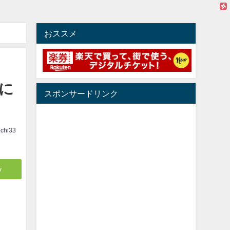
おススメ
に
スポンサードリンク
ichi33
y