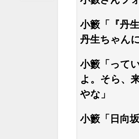
小籔「『丹生
丹生ちゃん
小籔「って
よ。そら、
やな」
小籔「日向坂