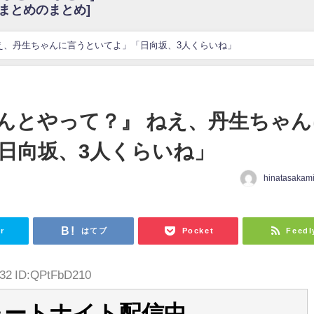
6まとめのまとめ]
w
官能的だよな？
これも素晴らしい
え、丹生ちゃんに言うといてよ」「日向坂、3人くらいね」
花考案グッズ＆生写真5種が公開される
3.22 17:15〜 SHOWROOM】
んぺいとう×いちごみるく×マヨラー星人 と同じと考えてよろしいですか？
んとやって？』 ねえ、丹生ちゃん
gif
日向坂、3人くらいね」
ｗｗｗｗｗｗｗｗｗｗ
をかけまくったうちの息子が団地住みの貧乏に学歴で負けた」
hinatasakam
r
はてブ
Pocket
Feedl
.32 ID:QPtFbD210
ォートナイト配信中