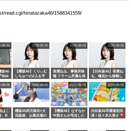
t/read.cgi/hinatazaka46/1588341559/
5-08-05
2025-08-05
2025-08-05
2025-08-05
坂46
【櫻坂46】くりぃむ
長濱ねる、事務所移
【日向坂46】長濱ね
『Mak
しちゅーの2人を手
籍 フラーム所属を発
る、種花から移籍し
』オフィ
玉に取る大沼晶保
表
フラーム所属に。こ
5-08-05
2025-08-05
2025-08-05
2025-08-05
絶賛販
【くりぃむナンタ
れで事務所に所属し
ラ】
ているのは... おひさ
まの反応がこちら
因はこ
櫻坂46武元唯衣×大
【櫻坂46】なすなか
日向坂46卒業後初共
玲、B
沼晶保、お風呂場の
中西さんが号泣した
演！佐々木久美さ
わつかせ
Eカップお姉さんに
2曲目って...【ラヴ
ん、師匠オードリー
恐怖【くりぃむナン
ィット 東京ドーム公
若林さんと再会した
タラ】
演】
結果･･･【激レアさ