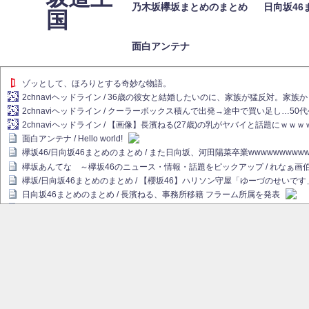
乃木坂欅坂まとめのまとめ
日向坂46
国
面白アンテナ
ゾッとして、ほろりとする奇妙な物語。
2chnaviヘッドライン / 36歳の彼女と結婚したいのに、家族が猛反対。家
2chnaviヘッドライン / クーラーボックス積んで出発→途中で買い足し…50
2chnaviヘッドライン / 【画像】長濱ねる(27歳)の乳がヤバイと話題にｗｗ
面白アンテナ / Hello world!
欅坂46/日向坂46まとめのまとめ / また日向坂、河田陽菜卒業wwwwwwwww
欅坂あんてな ～欅坂46のニュース・情報・話題をピックアップ / れなぁ
欅坂/日向坂46まとめのまとめ / 【櫻坂46】ハリソン守屋「ゆーづのせいです
日向坂46まとめのまとめ / 長濱ねる、事務所移籍 フラーム所属を発表
日向坂46まとめのまとめ / 【日向坂46】河田陽菜卒業後、衝撃の年齢順がこ
乃木坂欅坂まとめのまとめ / 【日向坂46】河田陽菜推し、このときに卒業を察し
乃木坂46アンテナ / 長濱ねる、事務所移籍 フラーム所属を発表
乃木坂あんてな ～乃木坂46・欅坂46・日向坂46のニュース・情報・話題を
欅坂あんてな ～欅坂46のニュース・情報・話題をピックアップ / 良い品揃え！櫻坂
欅坂/日向坂46まとめのまとめ / 【櫻坂46】原因はこれか！？大園玲、Buddie
乃木坂46アンテナ / 【櫻坂46】田村保乃だけジャージを脱いでいた理由
乃木坂あんてな ～乃木坂46・欅坂46・日向坂46のニュース・情報・話題を