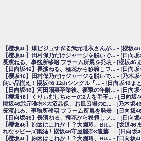
日向坂46まとめのまとめ / 【櫻坂46】田村保乃だけジャージを脱いでいた理
日向坂46まとめのまとめ / 【日向坂46】富田鈴花1st写真集、発売記念記者
乃木坂欅坂まとめのまとめ / 【日向坂46】河田陽菜卒業の影響、ガチでデカそう
欅坂あんてな ～欅坂46のニュース・情報・話題をピックアップ / れなッピ
欅坂/日向坂46まとめのまとめ / 【櫻坂46】田村保乃だけジャージを脱いでい
日向坂46まとめのまとめ / 【日向坂46】若林さん「笑えないぐらい師匠
日向坂46まとめのまとめ / 【元日向坂46】情報解禁前で言えない！？丹生
【櫻坂46】爆ビジュすぎる武元唯衣さんが... - [櫻坂4
乃木坂欅坂まとめのまとめ / 【日向坂46】この月、何かあるのか！？『お
【櫻坂46】田村保乃だけジャージを脱いで... - [日向
欅坂/日向坂46まとめのまとめ / 【櫻坂46】ミーグリで喧嘩！？山下瞳月、
長濱ねる、事務所移籍 フラーム所属を発表 - [櫻坂46
乃木坂46アンテナ / 【櫻坂46】ハリソン守屋「ゆーづのせいです」【ラヴィッ
【日向坂46】長濱ねる、種花から移籍しフ... - [日向
乃木坂あんてな ～乃木坂46・欅坂46・日向坂46のニュース・情報・話題をピック
日向坂46まとめのまとめ / 【日向坂46】この月、何かあるのか！？『お願
【櫻坂46】田村保乃だけジャージを脱いで... - [乃木坂
日向坂46まとめのまとめ / 【元日向坂46】この卒業生、めちゃくちゃテレビ
良い品揃え！櫻坂46 12thシングル『... - [日向坂46
欅坂/日向坂46まとめのまとめ / 【櫻坂46】リアルミーグリであの販売も！『Ma
【日向坂46】河田陽菜卒業後、衝撃の年齢... - [日向
乃木坂46アンテナ / 【櫻坂46】ミーグリで喧嘩！？山下瞳月、これはマジギ
【櫻坂46】くりぃむしちゅーの2人を手玉... - [日向坂
乃木坂あんてな ～乃木坂46・欅坂46・日向坂46のニュース・情報・話題を
櫻坂46武元唯衣×大沼晶保、お風呂場のE... - [乃木坂4
日向坂46まとめのまとめ / 【日向坂46】富田鈴花、次の事務所が決まってそ
長濱ねる、事務所移籍 フラーム所属を発表 - [日向坂4
日向坂46まとめのまとめ / 【日向坂46】富田鈴花、次の事務所が決まってそ
【日向坂46】長濱ねる、種花から移籍しフ... - [日向
乃木坂46アンテナ / 【日向坂46】この月、何かあるのか！？『お願いバッ
【櫻坂46】原因はこれか！？大園玲、Bu... - [坂道4
乃木坂あんてな ～乃木坂46・欅坂46・日向坂46のニュース・情報・話題を
れなッピーズ集結！櫻坂46守屋麗奈×遠藤... - [日向坂
欅坂46/日向坂46まとめのまとめ / 『anan』の表紙の櫻坂46さん、多様性
【櫻坂46】原因はこれか！？大園玲、Bu... - [日向坂
欅坂46/日向坂46まとめのまとめ / 日向坂46より重大発表！！！！