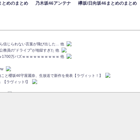
まとめのまとめ
乃木坂46アンテナ
欅坂/日向坂46まとめのまとめ
族から信じられない言葉が飛び出した… 他
代公務員の“ドライブ”が地獄すぎた 他
ｗｗ1700万バズｗｗｗｗｗｗｗｗｗｗ 他
ww
画伯こと櫻坂46守屋麗奈、生放送で新作を発表【ラヴィット！】
」【ラヴィット!】
ちら
ていた...
ピックアップ / 【櫻坂46】ミーグリで喧嘩！？山下瞳月、これはマジギレしてる
46 12thシングル『Make or Break』オフィシャルグッズ絶賛販売受付中
sをざわつかせる...
ピックアップ / 【櫻坂46】久々にあのメンバーがラヴィット出演へ！！！