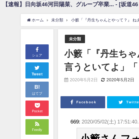
【速報】日向坂46河田陽菜、グループ卒業... - [坂道4
日向坂46まとめのまとめ / 【朗報】増田三莉音さんの生足wwwwwwwwwww
日向坂46まとめのまとめ / 筒井あやめ、アレをチラリ。こういう偶然の方が
日向坂46まとめのまとめ / 【日向坂46】富田鈴花1st写真集の先行カット、
ホーム
未分類
小籔「『丹生ちゃんとやって？』 ね
日向坂46まとめのまとめ / 【日向坂46】五期生着ぐるみ生写真も！ 富田鈴
日向坂46まとめのまとめ / これから彼氏と行為する直前の賀喜遥香、やばい
アイドル – ぷぅアンテナ / 「乃木坂46ののぎおび⊿」北野日奈子が生配信！【2022.
未分類
アイドル – ぷぅアンテナ / 2022年3月22日（火）のメディア情報
アイドル – ぷぅアンテナ / 【乃木坂46】井上和の『なぎおはぎ』って こ
小籔「『丹生ちゃ
アイドル – ぷぅアンテナ / 【乃木坂46】日村勇紀 gif職人が切り抜いた名シーン.
シェア
ふぇどみ！ / 【悲報】呪術廻戦、視聴率5.1%
言うといてよ」「
ふぇどみ！ / 【画像】スポ－ツキャスターお姉さん・ハメまくりだったｗｗ
ふぇどみ！ / 【悲報】母「裕福な過程が高学歴になるとか大嘘。教育に金
Tweet
2020年5月2日
2020年5月2日
Powered by livedoor 相互RSS
B!
はてブ
Facebook
Twitte
Pocket
669:
2020/05/02(土) 17:51:40
Feedly
小籔さんフ