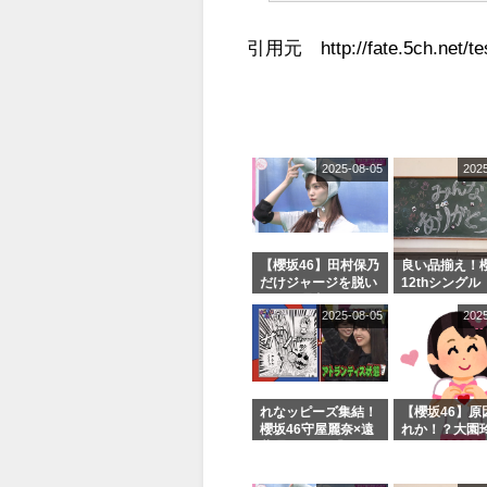
引用元 http://fate.5ch.net/tes
2025-08-05
202
【櫻坂46】田村保乃
良い品揃え！櫻
だけジャージを脱い
12thシングル
でいた理由
e or Break
2025-08-05
202
シャルグッズ
売受付中
れなッピーズ集結！
【櫻坂46】原
櫻坂46守屋麗奈×遠
れか！？大園
藤理子、8/6「ラヴ
uddiesをざ
ィット！」水曜スタ
る...
ジオ出演決定