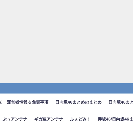
て 運営者情報＆免責事項
日向坂46まとめのまとめ
日向坂46ま
ぷぅアンテナ
ギガ速アンテナ
ふぇどみ！
欅坂46/日向坂4