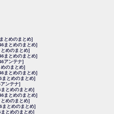
由
会見の模様がこちら！
...
ーズ集結！櫻坂46守屋麗奈×遠藤理子、8/6「ラヴィット！」水曜スタジオ出演決定
た理由
だから」佐々木久美と卒業後初の共演の様子がこちら！【激レアさん】
ちゃん、メンバーと会った模様
6まとめのまとめ]
願いバッハ！』ミーグリ日程がこちら
坂46まとめのまとめ]
これはマジギレしてる
まとめのまとめ]
ト!】
坂46まとめのまとめ]
アップ / 良い品揃え！櫻坂46 12thシングル『Make or Break』オフィシャ
いバッハ！』ミーグリ日程がこちら
46アンテナ]
で見かけるな
まとめのまとめ]
ke or Break』オフィシャルグッズ解禁
坂46まとめのまとめ]
レしてる
46まとめのまとめ]
ピックアップ / れなッピーズ集結！櫻坂46守屋麗奈×遠藤理子、8/6「ラヴィット
6アンテナ]
う！？
6まとめのまとめ]
う！？
坂46まとめのまとめ]
ハ！』ミーグリ日程がこちら
6まとめのまとめ]
ピックアップ / 日向坂46卒業後初共演！佐々木久美さん、師匠オードリー若林さん
46まとめのまとめ]
の時代だと話題に
46まとめのまとめ]