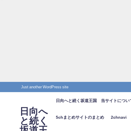
Just another WordPress site
日向へと続く坂道王国 当サイトについ
日向へ
5chまとめサイトのまとめ
2chnavi
と続く
坂道王