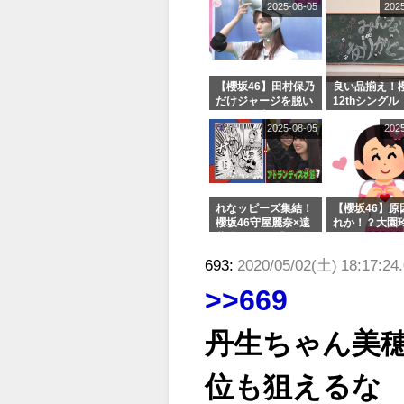
2025-08-05
202
【櫻坂46】田村保乃
良い品揃え！櫻
だけジャージを脱い
12thシングル
でいた理由
e or Break
2025-08-05
202
シャルグッズ
売受付中
れなッピーズ集結！
【櫻坂46】原
櫻坂46守屋麗奈×遠
れか！？大園
藤理子、8/6「ラヴ
uddiesをざ
ィット！」水曜スタ
る...
693:
2020/05/02(土) 18:17:24
ジオ出演決定
>>669
丹生ちゃん美
位も狙えるな