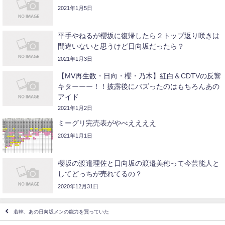
2021年1月5日
平手やねるが櫻坂に復帰したら２トップ返り咲きは
間違いないと思うけど日向坂だったら？
2021年1月3日
【MV再生数・日向・櫻・乃木】紅白＆CDTVの反響
キターーー！！披露後にバズったのはもちろんあの
アイド
2021年1月2日
ミーグリ完売表がやべええええ
2021年1月1日
櫻坂の渡邉理佐と日向坂の渡邉美穂って今芸能人と
してどっちが売れてるの？
2020年12月31日
若林、あの日向坂メンの能力を買っていた