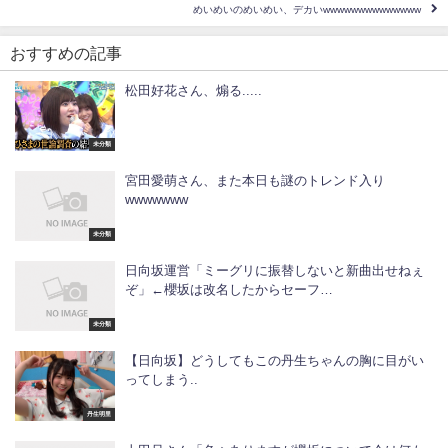
めいめいのめいめい、デカいwwwwwwwwwwwwww
おすすめの記事
松田好花さん、煽る.....
未分類
宮田愛萌さん、また本日も謎のトレンド入り
wwwwwww
未分類
日向坂運営「ミーグリに振替しないと新曲出せねぇ
ぞ」←櫻坂は改名したからセーフ…
未分類
【日向坂】どうしてもこの丹生ちゃんの胸に目がい
ってしまう..
丹生明里