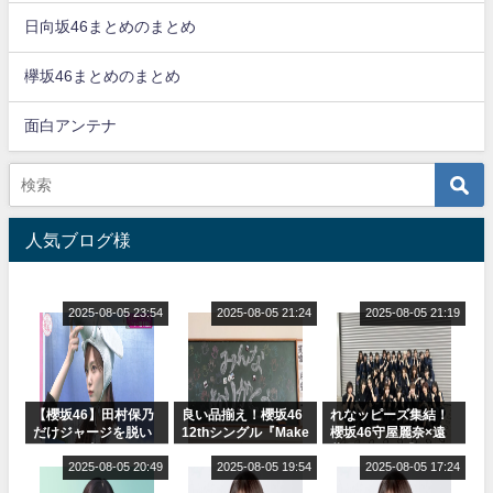
日向坂46まとめのまとめ
欅坂46まとめのまとめ
面白アンテナ
人気ブログ様
2025-08-05 23:54
2025-08-05 21:24
2025-08-05 21:19
【櫻坂46】田村保乃
良い品揃え！櫻坂46
れなッピーズ集結！
だけジャージを脱い
12thシングル『Make
櫻坂46守屋麗奈×遠
でいた理由
or Break』オフィシ
藤理子、8/6「ラヴィ
2025-08-05 20:49
ャルグッズ絶賛販売
2025-08-05 19:54
ット！」水曜スタジ
2025-08-05 17:24
受付中
オ出演決定