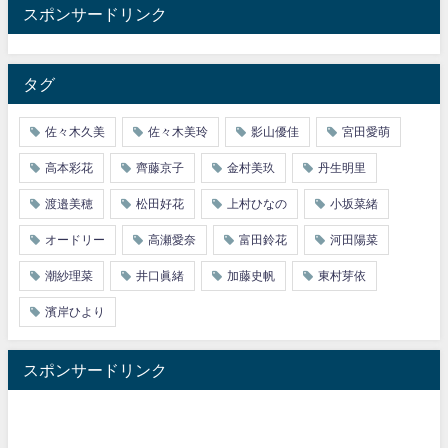
スポンサードリンク
タグ
佐々木久美
佐々木美玲
影山優佳
宮田愛萌
高本彩花
齊藤京子
金村美玖
丹生明里
渡邉美穂
松田好花
上村ひなの
小坂菜緒
オードリー
高瀬愛奈
富田鈴花
河田陽菜
潮紗理菜
井口眞緒
加藤史帆
東村芽依
濱岸ひより
スポンサードリンク