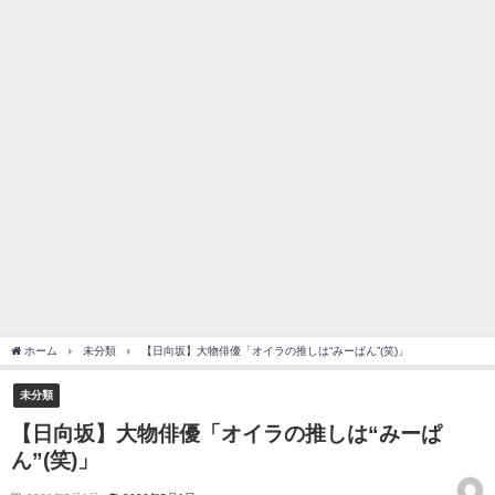
を察していた...
乃木坂46アンテナ / 長濱ねる、事務所移籍 フラーム所属を発表
乃木坂あんてな ～乃木坂46・欅坂46・日向坂46のニュース・情報・話題
をピックアップ / 【櫻坂46】ミーグリで喧嘩！？山下瞳月、これはマジギレし
てる
欅坂あんてな ～欅坂46のニュース・情報・話題をピックアップ / 良い品
揃え！櫻坂46 12thシングル『Make or Break』オフィシャルグッズ絶賛販売受
付中
欅坂/日向坂46まとめのまとめ / 【櫻坂46】原因はこれか！？大園玲、
Buddiesをざわつかせる...
乃木坂46アンテナ / 【櫻坂46】田村保乃だけジャージを脱いでいた理由
乃木坂あんてな ～乃木坂46・欅坂46・日向坂46のニュース・情報・話題
をピックアップ / 【櫻坂46】久々にあのメンバーがラヴィット出演へ！！！
日向坂46まとめのまとめ / 【櫻坂46】田村保乃だけジャージを脱いでいた
理由
日向坂46まとめのまとめ / 【日向坂46】富田鈴花1st写真集、発売記念記者
ホーム
未分類
【日向坂】大物俳優「オイラの推しは“みーぱん”(笑)」
会見の模様がこちら！
乃木坂欅坂まとめのまとめ / 【日向坂46】河田陽菜卒業の影響、ガチでデ
未分類
カそう...
欅坂あんてな ～欅坂46のニュース・情報・話題をピックアップ / れなッ
【日向坂】大物俳優「オイラの推しは“みーぱ
ピーズ集結！櫻坂46守屋麗奈×遠藤理子、8/6「ラヴィット！」水曜スタジオ出
ん”(笑)」
演決定
欅坂/日向坂46まとめのまとめ / 【櫻坂46】田村保乃だけジャージを脱いで