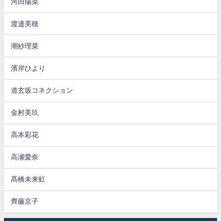
河田陽菜
渡邉美穂
潮紗理菜
濱岸ひより
道玄坂コネクション
金村美玖
高本彩花
高瀬愛奈
髙橋未来虹
齊藤京子