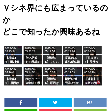
Ｖシネ界にも広まっているの
か
どこで知ったか興味あるね
2025-08-
2025-08-
2025-08-
2025-08-
2025-08-
05 23:54
05 21:24
05 19:54
05 17:24
05 16:09
【櫻坂4
良い品揃
【櫻坂4
長濱ねる、
【日向坂4
6】田村保
え！櫻坂4
6】くりぃ
事務所移籍
6】長濱ね
乃だけジャ
6 12thシン
むしちゅー
フラーム所
る、種花か
2025-08-
2025-08-
2025-08-
2025-08-
2025-08-
ージを脱い
グル『Mak
の2人を手
属を発表
ら移籍しフ
05 16:04
05 14:54
05 13:24
05 12:09
05 10:19
でいた理由
e or Brea
玉に取る大
ラーム所属
k』オフィ
沼晶保【く
に。これで
【櫻坂4
れなッピー
【櫻坂4
櫻坂46武
【速報】日
シャルグッ
りぃむナン
事務所に所
6】原因は
ズ集結！櫻
6】原因は
元唯衣×大
向坂46河
ズ絶賛販売
タラ】
属している
これか！？
坂46守屋
これか！？
沼晶保、お
田陽菜、グ
受付中
のは... おひ
大園玲、B
麗奈×遠藤
大園玲、B
風呂場のE
ループ卒業
さまの反応
uddiesを
理子、8/6
uddiesを
カップお姉
を発表
がこちら
ざわつかせ
「ラヴィッ
ざわつかせ
さんに恐怖
る...
ト！」水曜
る...
【くりぃむ
スタジオ出
ナンタラ】
演決定