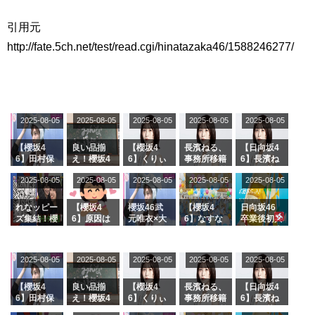
日向坂46まとめのまとめ / 【日向坂46】富田鈴花、次の事務所が決まって
そう！？
引用元
日向坂46まとめのまとめ / 【日向坂46】富田鈴花、次の事務所が決まって
http://fate.5ch.net/test/read.cgi/hinatazaka46/1588246277/
そう！？
乃木坂46アンテナ / 【日向坂46】この月、何かあるのか！？『お願いバッ
ハ！』ミーグリ日程がこちら
乃木坂あんてな ～乃木坂46・欅坂46・日向坂46のニュース・情報・話題
をピックアップ / 日向坂46卒業後初共演！佐々木久美さん、師匠オードリー若
林さんと再会した結果･･･【激レアさんを連れてきた。】
2025-08-05
2025-08-05
2025-08-05
2025-08-05
2025-08-05
欅坂46/日向坂46まとめのまとめ / 『anan』の表紙の櫻坂46さん、多様性
の時代だと話題に
【櫻坂4
良い品揃
【櫻坂4
長濱ねる、
【日向坂4
欅坂46/日向坂46まとめのまとめ / 日向坂46より重大発表！！！！
6】田村保
え！櫻坂4
6】くりぃ
事務所移籍
6】長濱ね
日向坂46まとめのまとめ / 【朗報】増田三莉音さんの生足
乃だけジャ
6 12thシン
むしちゅー
フラーム所
る、種花か
wwwwwwwwwwww
2025-08-05
2025-08-05
2025-08-05
2025-08-05
2025-08-05
ージを脱い
グル『Mak
の2人を手
属を発表
ら移籍しフ
でいた理由
e or Brea
玉に取る大
ラーム所属
日向坂46まとめのまとめ / 筒井あやめ、アレをチラリ。こういう偶然の方
k』オフィ
沼晶保【く
に。これで
が官能的だよな？
れなッピー
【櫻坂4
櫻坂46武
【櫻坂4
日向坂46
シャルグッ
りぃむナン
事務所に所
ズ集結！櫻
6】原因は
元唯衣×大
6】なすな
卒業後初共
日向坂46まとめのまとめ / 【日向坂46】富田鈴花1st写真集の先行カット、
ズ絶賛販売
タラ】
属している
坂46守屋
これか！？
沼晶保、お
か中西さん
演！佐々木
これも素晴らしい
受付中
のは... おひ
麗奈×遠藤
大園玲、B
風呂場のE
が号泣した
久美さん、
日向坂46まとめのまとめ / 【日向坂46】五期生着ぐるみ生写真も！ 富田鈴
さまの反応
理子、8/6
uddiesを
カップお姉
2曲目っ
師匠オード
花考案グッズ＆生写真5種が公開される
2025-08-05
2025-08-05
2025-08-05
2025-08-05
がこちら
2025-08-05
「ラヴィッ
ざわつかせ
さんに恐怖
て...【ラヴ
リー若林さ
日向坂46まとめのまとめ / これから彼氏と行為する直前の賀喜遥香、やば
ト！」水曜
る...
【くりぃむ
ィット 東
んと再会し
い
スタジオ出
ナンタラ】
京ドーム公
た結果･･･
【櫻坂4
良い品揃
【櫻坂4
長濱ねる、
【日向坂4
演決定
演】
【激レアさ
6】田村保
え！櫻坂4
6】くりぃ
事務所移籍
6】長濱ね
アイドル – ぷぅアンテナ / 「乃木坂46ののぎおび⊿」北野日奈子が生配
んを連れて
乃だけジャ
6 12thシン
むしちゅー
フラーム所
る、種花か
信！【2022.3.22 17:15〜 SHOWROOM】