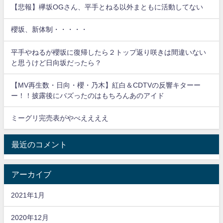
【悲報】欅坂OGさん、平手とねる以外まともに活動してない
櫻坂、新体制・・・・・
平手やねるが櫻坂に復帰したら２トップ返り咲きは間違いない
と思うけど日向坂だったら？
【MV再生数・日向・櫻・乃木】紅白＆CDTVの反響キターー
ー！！披露後にバズったのはもちろんあのアイド
ミーグリ完売表がやべええええ
最近のコメント
アーカイブ
2021年1月
2020年12月