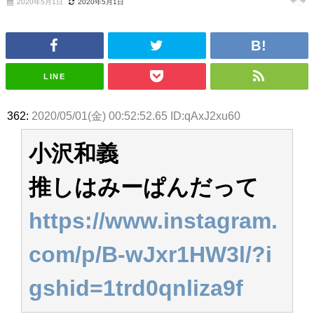
2020年5月1日
2020年5月1日
いた理由
日向坂46まとめのまとめ / 【日向坂46】若林さん「笑えないぐらい師匠だ
から」佐々木久美と卒業後初の共演の様子がこちら！【激レアさん】
日向坂46まとめのまとめ / 【元日向坂46】情報解禁前で言えない！？丹生
ちゃん、メンバーと会った模様
乃木坂欅坂まとめのまとめ / 【日向坂46】この月、何かあるのか！？『お
LINE
願いバッハ！』ミーグリ日程がこちら
欅坂/日向坂46まとめのまとめ / 【櫻坂46】ミーグリで喧嘩！？山下瞳月、
これはマジギレしてる
362:
2020/05/01(金) 00:52:52.65 ID:qAxJ2xu60
乃木坂46アンテナ / 【櫻坂46】ハリソン守屋「ゆーづのせいです」【ラヴ
ィット!】
小沢和義
乃木坂あんてな ～乃木坂46・欅坂46・日向坂46のニュース・情報・話題
をピックアップ / 良い品揃え！櫻坂46 12thシングル『Make or Break』オフィ
シャルグッズ絶賛販売受付中
推しはみーぱんだって
日向坂46まとめのまとめ / 【日向坂46】この月、何かあるのか！？『お願
いバッハ！』ミーグリ日程がこちら
日向坂46まとめのまとめ / 【元日向坂46】この卒業生、めちゃくちゃテレ
https://www.instagram.
ビで見かけるな
欅坂/日向坂46まとめのまとめ / 【櫻坂46】リアルミーグリであの販売も！
com/p/B-wJxr1HW3l/?i
『Make or Break』オフィシャルグッズ解禁
乃木坂46アンテナ / 【櫻坂46】ミーグリで喧嘩！？山下瞳月、これはマジ
ギレしてる
gshid=1trd0qnliza9f
乃木坂あんてな ～乃木坂46・欅坂46・日向坂46のニュース・情報・話題
をピックアップ / れなッピーズ集結！櫻坂46守屋麗奈×遠藤理子、8/6「ラヴィ
ット！」水曜スタジオ出演決定