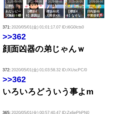
2025-08-05
2025-08-05
2025-08-05
2025-08-05
きた。】
2025-08-05
ージを脱い
グル『Mak
の2人を手
属を発表
ら移籍しフ
アイドル – ぷぅアンテナ / 2022年3月22日（火）のメディア情報
でいた理由
e or Brea
玉に取る大
ラーム所属
アイドル – ぷぅアンテナ / 【乃木坂46】井上和の『なぎおはぎ』って こん
k』オフィ
沼晶保【く
に。これで
れなッピー
【櫻坂4
櫻坂46武
【櫻坂4
日向坂46
ぺいとう×いちごみるく×マヨラー星人 と同じと考えてよろしいですか？
シャルグッ
りぃむナン
事務所に所
ズ集結！櫻
6】原因は
元唯衣×大
6】なすな
卒業後初共
ズ絶賛販売
タラ】
属している
アイドル – ぷぅアンテナ / 【乃木坂46】日村勇紀 gif職人が切り抜いた名シ
坂46守屋
これか！？
沼晶保、お
か中西さん
演！佐々木
受付中
のは... おひ
ーン.gif
麗奈×遠藤
大園玲、B
風呂場のE
が号泣した
久美さん、
371:
2020/05/01(金) 01:01:17.07 ID:i6G0Icts0
さまの反応
理子、8/6
uddiesを
カップお姉
2曲目っ
師匠オード
ふぇどみ！ / 【悲報】呪術廻戦、視聴率5.1%
がこちら
「ラヴィッ
ざわつかせ
さんに恐怖
て...【ラヴ
リー若林さ
ふぇどみ！ / 【画像】スポ－ツキャスターお姉さん・ハメまくりだったｗｗ
>>362
ト！」水曜
る...
【くりぃむ
ィット 東
んと再会し
ｗｗｗｗｗｗｗｗｗｗ
スタジオ出
ナンタラ】
京ドーム公
た結果･･･
ふぇどみ！ / 【悲報】母「裕福な過程が高学歴になるとか大嘘。教育に金を
演決定
演】
【激レアさ
顔面凶器の弟じゃんｗ
かけまくったうちの息子が団地住みの貧乏に学歴で負けた」
んを連れて
きた。】
Powered by livedoor 相互RSS
372:
2020/05/01(金) 01:03:58.32 ID:/XUscPC/0
>>362
いろいろどういう事よm
365:
2020/05/01(金) 00:57:40.47 ID:Zx6ePhPN0