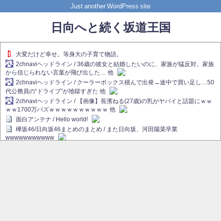
Just another WordPress site
日向へと続く坂道王国
大変だけど幸せ。等身大の子育て物語。
2chnaviヘッドライン / 36歳の彼女と結婚したいのに、家族が猛反対。家族
から信じられない言葉が飛び出した… 他
2chnaviヘッドライン / クーラーボックス積んで出発→途中で買い足し…50
代公務員の“ドライブ”が地獄すぎた 他
2chnaviヘッドライン / 【画像】長濱ねる(27歳)の乳がヤバイと話題にｗｗ
ｗｗ1700万バズｗｗｗｗｗｗｗｗｗｗ 他
面白アンテナ / Hello world!
欅坂46/日向坂46まとめのまとめ / また日向坂、河田陽菜卒業
wwwwwwwwwww
欅坂あんてな ～欅坂46のニュース・情報・話題をピックアップ / れなぁ
画伯こと櫻坂46守屋麗奈、生放送で新作を発表【ラヴィット！】
欅坂/日向坂46まとめのまとめ / 【櫻坂46】ハリソン守屋「ゆーづのせいで
す」【ラヴィット!】
日向坂46まとめのまとめ / 長濱ねる、事務所移籍 フラーム所属を発表
日向坂46まとめのまとめ / 【日向坂46】河田陽菜卒業後、衝撃の年齢順が
こちら
乃木坂欅坂まとめのまとめ / 【日向坂46】河田陽菜推し、このときに卒業