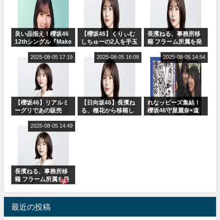
良い品揃え！櫻坂46
【櫻坂46】くりぃむ
長濱ねる、事務所移
12thシングル『Make
しちゅーの2人を手玉
籍 フラーム所属を発
or Break』オフィシ
に取る大沼晶保【く
表
ャルグッズ絶賛販売
2025-08-05 17:19
りぃむナンタラ】
2025-08-05 16:09
2025-08-05 14:54
受付中
【櫻坂46】リアルミ
【日向坂46】長濱ね
れなッピーズ集結！
ーグリであの販売
る、種花から移籍し
櫻坂46守屋麗奈×遠
も！『Make or
フラーム所属に。こ
藤理子、8/6「ラヴィ
Break』オフィシャ
2025-08-05 14:49
れで事務所に所属し
ット！」水曜スタジ
ルグッズ解禁
ているのは... おひさ
オ出演決定
まの反応がこちら
長濱ねる、事務所移
籍 フラーム所属を発
表
最近の投稿