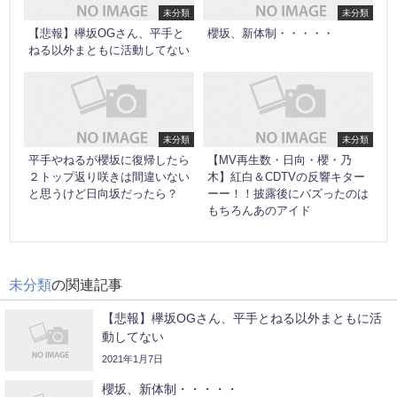
未分類
未分類
【悲報】欅坂OGさん、平手と
櫻坂、新体制・・・・・
ねる以外まともに活動してない
未分類
未分類
平手やねるが櫻坂に復帰したら
【MV再生数・日向・櫻・乃
２トップ返り咲きは間違いない
木】紅白＆CDTVの反響キター
と思うけど日向坂だったら？
ーー！！披露後にバズったのは
もちろんあのアイド
未分類
の関連記事
【悲報】欅坂OGさん、平手とねる以外まともに活
動してない
2021年1月7日
櫻坂、新体制・・・・・