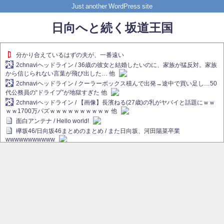
Just another WordPress site
日向へと続く坂道王国
分かり合えているはずの夫が、一番遠い
2chnaviヘッドライン / 36歳の彼女と結婚したいのに、家族が猛反対。家族
から信じられない言葉が飛び出した… 他
2chnaviヘッドライン / クーラーボックス積んで出発→途中で買い足し…50
代公務員の“ドライブ”が地獄すぎた 他
2chnaviヘッドライン / 【画像】長濱ねる(27歳)の乳がヤバイと話題にｗｗ
ｗｗ1700万バズｗｗｗｗｗｗｗｗｗｗ 他
面白アンテナ / Hello world!
欅坂46/日向坂46まとめのまとめ / また日向坂、河田陽菜卒業
wwwwwwwwwww
欅坂あんてな ～欅坂46のニュース・情報・話題をピックアップ / れなぁ
画伯こと櫻坂46守屋麗奈、生放送で新作を発表【ラヴィット！】
欅坂/日向坂46まとめのまとめ / 【櫻坂46】ハリソン守屋「ゆーづのせいで
す」【ラヴィット!】
日向坂46まとめのまとめ / 長濱ねる、事務所移籍 フラーム所属を発表
日向坂46まとめのまとめ / 【日向坂46】河田陽菜卒業後、衝撃の年齢順が
こちら
乃木坂欅坂まとめのまとめ / 【日向坂46】河田陽菜推し、このときに卒業