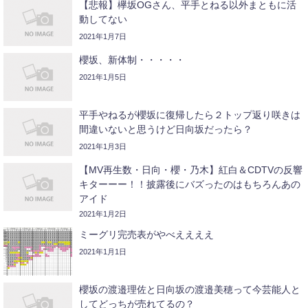
【悲報】欅坂OGさん、平手とねる以外まともに活
動してない
2021年1月7日
櫻坂、新体制・・・・・
2021年1月5日
平手やねるが櫻坂に復帰したら２トップ返り咲きは
間違いないと思うけど日向坂だったら？
2021年1月3日
【MV再生数・日向・櫻・乃木】紅白＆CDTVの反響
キターーー！！披露後にバズったのはもちろんあの
アイド
2021年1月2日
ミーグリ完売表がやべええええ
2021年1月1日
櫻坂の渡邉理佐と日向坂の渡邉美穂って今芸能人と
してどっちが売れてるの？