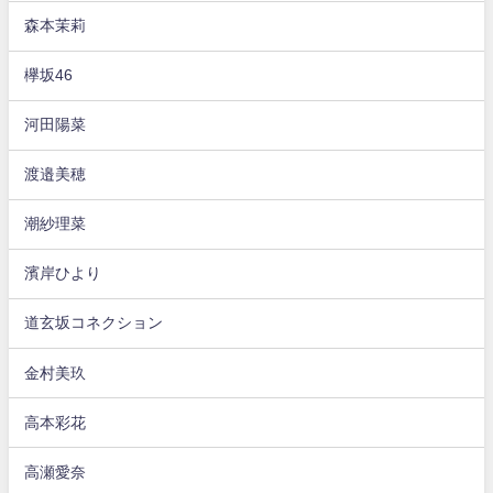
森本茉莉
欅坂46
河田陽菜
渡邉美穂
潮紗理菜
濱岸ひより
道玄坂コネクション
金村美玖
高本彩花
高瀬愛奈