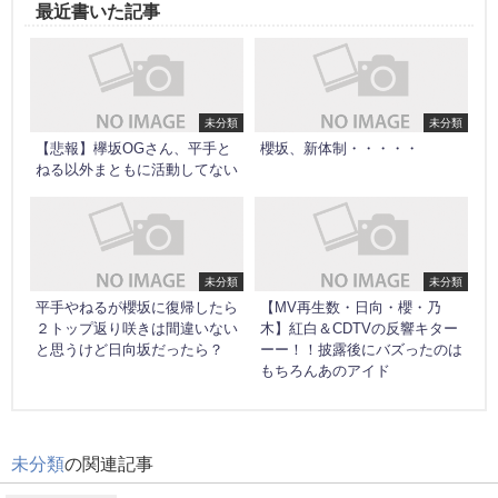
最近書いた記事
未分類
未分類
【悲報】欅坂OGさん、平手と
櫻坂、新体制・・・・・
ねる以外まともに活動してない
未分類
未分類
平手やねるが櫻坂に復帰したら
【MV再生数・日向・櫻・乃
２トップ返り咲きは間違いない
木】紅白＆CDTVの反響キター
と思うけど日向坂だったら？
ーー！！披露後にバズったのは
もちろんあのアイド
未分類
の関連記事