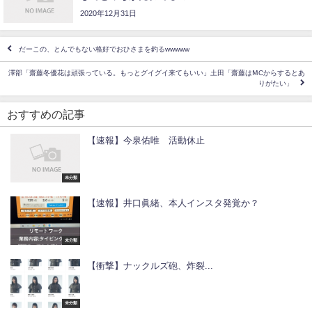
2020年12月31日
だーこの、とんでもない格好でおひさまを釣るwwwww
澤部「齋藤冬優花は頑張っている。もっとグイグイ来てもいい」土田「齋藤はⅯCからするとあ
りがたい」
おすすめの記事
【速報】今泉佑唯 活動休止
未分類
【速報】井口眞緒、本人インスタ発覚か？
未分類
【衝撃】ナックルズ砲、炸裂...
未分類