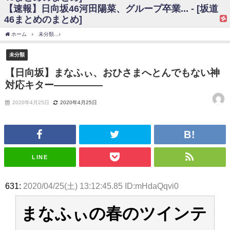
【速報】日向坂46河田陽菜、グループ卒業... - [坂道
日向坂46まとめのまとめ / 【日向坂46】富田鈴花、次の事務所が決まって
46まとめのまとめ]
そう！？
日向坂46まとめのまとめ / 【日向坂46】富田鈴花、次の事務所が決まって
ホーム
未分類
【日向坂】まなふぃ、おひさまへとんでもない神対応キター――――
そう！？
乃木坂46アンテナ / 【日向坂46】この月、何かあるのか！？『お願いバッ
未分類
ハ！』ミーグリ日程がこちら
乃木坂あんてな ～乃木坂46・欅坂46・日向坂46のニュース・情報・話題
【日向坂】まなふぃ、おひさまへとんでもない神
をピックアップ / 日向坂46卒業後初共演！佐々木久美さん、師匠オードリー若
対応キター―――――
林さんと再会した結果･･･【激レアさんを連れてきた。】
欅坂46/日向坂46まとめのまとめ / 『anan』の表紙の櫻坂46さん、多様性
の時代だと話題に
2020年4月25日
2020年4月25日
欅坂46/日向坂46まとめのまとめ / 日向坂46より重大発表！！！！
日向坂46まとめのまとめ / 【朗報】増田三莉音さんの生足
wwwwwwwwwwww
日向坂46まとめのまとめ / 筒井あやめ、アレをチラリ。こういう偶然の方
が官能的だよな？
LINE
日向坂46まとめのまとめ / 【日向坂46】富田鈴花1st写真集の先行カット、
これも素晴らしい
日向坂46まとめのまとめ / 【日向坂46】五期生着ぐるみ生写真も！ 富田鈴
631:
2020/04/25(土) 13:12:45.85 ID:mHdaQqvi0
花考案グッズ＆生写真5種が公開される
日向坂46まとめのまとめ / これから彼氏と行為する直前の賀喜遥香、やば
い
まなふぃの春のツインテ
アイドル – ぷぅアンテナ / 「乃木坂46ののぎおび⊿」北野日奈子が生配
信！【2022.3.22 17:15〜 SHOWROOM】