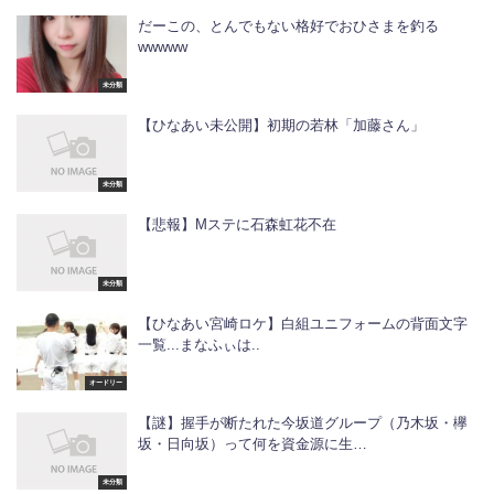
だーこの、とんでもない格好でおひさまを釣る
wwwww
未分類
【ひなあい未公開】初期の若林「加藤さん」
未分類
【悲報】Mステに石森虹花不在
未分類
【ひなあい宮崎ロケ】白組ユニフォームの背面文字
一覧...まなふぃは..
オードリー
【謎】握手が断たれた今坂道グループ（乃木坂・欅
坂・日向坂）って何を資金源に生…
未分類