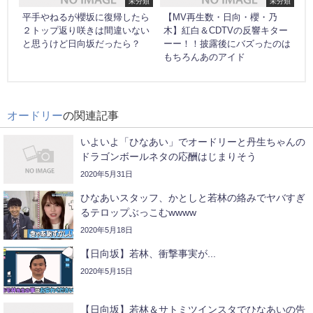
未分類
未分類
平手やねるが櫻坂に復帰したら
【MV再生数・日向・櫻・乃
２トップ返り咲きは間違いない
木】紅白＆CDTVの反響キター
と思うけど日向坂だったら？
ーー！！披露後にバズったのは
もちろんあのアイド
オードリー
の関連記事
いよいよ「ひなあい」でオードリーと丹生ちゃんの
ドラゴンボールネタの応酬はじまりそう
2020年5月31日
ひなあいスタッフ、かとしと若林の絡みでヤバすぎ
るテロップぶっこむwwww
2020年5月18日
【日向坂】若林、衝撃事実が...
2020年5月15日
【日向坂】若林＆サトミツインスタでひなあいの告