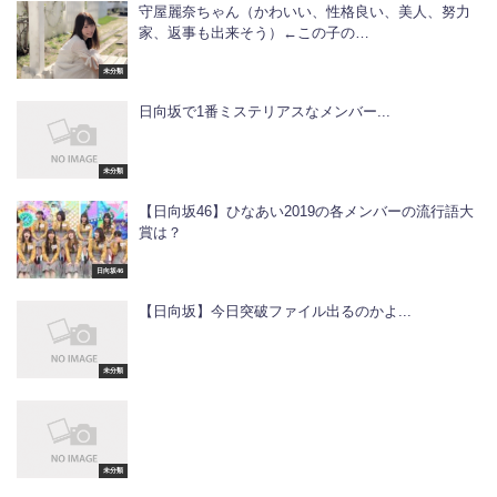
守屋麗奈ちゃん（かわいい、性格良い、美人、努力
家、返事も出来そう）←この子の…
未分類
日向坂で1番ミステリアスなメンバー...
未分類
【日向坂46】ひなあい2019の各メンバーの流行語大
賞は？
日向坂46
【日向坂】今日突破ファイル出るのかよ...
未分類
未分類