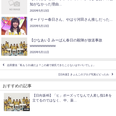
知がなかった理由...
2020年5月13日
オードリー春日さん、やはり河田さん推しだった...
2020年5月13日
【ひなあい】みーぱん春日の殺陣が放送事故
wwwwwwwwww
2020年5月11日
志田愛佳「私もう21歳だよ？この歳で彼氏できたことないはヤバいでしょ」
【日向坂】きょんこのブログ写真ビビったわ
おすすめの記事
【日向坂46】「ヒ」ポーズってなんで人差し指1本を
立てるのではなく、 中、薬…
未分類