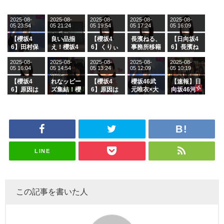
2025-08-
2025-08-
2025-08-
2025-08-
2025-08-
05 23:54
05 21:24
05 19:54
05 17:24
05 16:09
【櫻坂4
良い品揃
【櫻坂4
長濱ねる、
【日向坂4
6】田村保
え！櫻坂4
6】くりぃ
事務所移籍
6】長濱ね
乃だけジャ
6 12thシン
むしちゅー
フラーム所
る、種花か
2025-08-
2025-08-
2025-08-
2025-08-
2025-08-
ージを脱い
グル『Mak
の2人を手
属を発表
ら移籍しフ
05 16:04
05 14:54
05 13:24
05 12:09
05 10:19
でいた理由
e or Brea
玉に取る大
ラーム所属
k』オフィ
沼晶保【く
に。これで
【櫻坂4
れなッピー
【櫻坂4
櫻坂46武
【速報】日
シャルグッ
りぃむナン
事務所に所
6】原因は
ズ集結！櫻
6】原因は
元唯衣×大
向坂46河
ズ絶賛販売
タラ】
属している
これか！？
坂46守屋
これか！？
沼晶保、お
田陽菜、グ
受付中
のは... おひ
大園玲、B
麗奈×遠藤
大園玲、B
風呂場のE
ループ卒業
さまの反応
uddiesを
理子、8/6
uddiesを
カップお姉
を発表
がこちら
ざわつかせ
「ラヴィッ
ざわつかせ
さんに恐怖
る...
ト！」水曜
る...
【くりぃむ
スタジオ出
ナンタラ】
演決定
LINE
この記事を書いた人