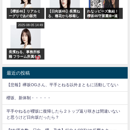
【櫻坂46】リアルミ
【日向坂46】長濱ね
れなッピーズ集結！
ーグリであの販売
る、種花から移籍し
櫻坂46守屋麗奈×遠
も！『Make or
フラーム所属に。こ
藤理子、8/6「ラヴィ
Break』オフィシャ
2025-08-05 14:49
れで事務所に所属し
ット！」水曜スタジ
ルグッズ解禁
ているのは... おひさ
オ出演決定
まの反応がこちら
長濱ねる、事務所移
籍 フラーム所属を発
表
最近の投稿
【悲報】欅坂OGさん、平手とねる以外まともに活動してない
櫻坂、新体制・・・・・
平手やねるが櫻坂に復帰したら２トップ返り咲きは間違いない
と思うけど日向坂だったら？