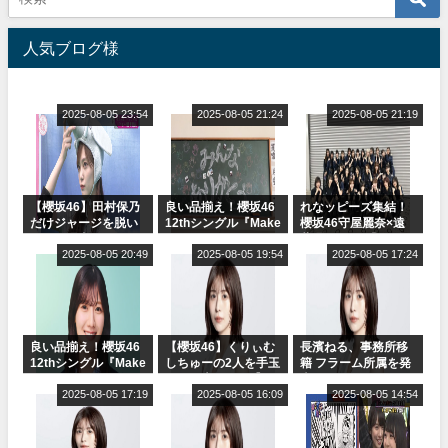
人気ブログ様
2025-08-05 23:54
2025-08-05 21:24
2025-08-05 21:19
【櫻坂46】田村保乃
良い品揃え！櫻坂46
れなッピーズ集結！
だけジャージを脱い
12thシングル『Make
櫻坂46守屋麗奈×遠
でいた理由
or Break』オフィシ
藤理子、8/6「ラヴィ
2025-08-05 20:49
ャルグッズ絶賛販売
2025-08-05 19:54
ット！」水曜スタジ
2025-08-05 17:24
受付中
オ出演決定
良い品揃え！櫻坂46
【櫻坂46】くりぃむ
長濱ねる、事務所移
12thシングル『Make
しちゅーの2人を手玉
籍 フラーム所属を発
or Break』オフィシ
に取る大沼晶保【く
表
ャルグッズ絶賛販売
2025-08-05 17:19
りぃむナンタラ】
2025-08-05 16:09
2025-08-05 14:54
受付中