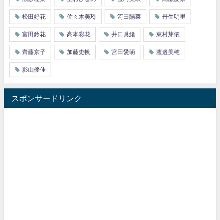
松田好花
佐々木美玲
河田陽菜
丹生明里
富田鈴花
高本彩花
井口眞緒
東村芽依
齊藤京子
加藤史帆
宮田愛萌
渡邉美穂
影山優佳
スポンサードリンク