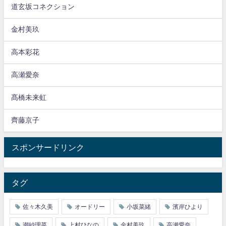
道玄坂コネクション
金村美玖
高本彩花
高瀬愛奈
髙橋未来虹
齊藤京子
スポンサードリンク
タグ
佐々木久美
オードリー
小坂菜緒
濱岸ひより
潮紗理菜
上村ひなの
金村美玖
高瀬愛奈