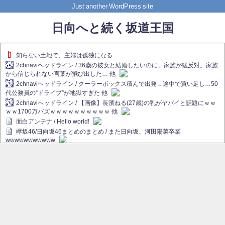
Just another WordPress site
日向へと続く坂道王国
知らない土地で、主婦は孤独になる
2chnaviヘッドライン / 36歳の彼女と結婚したいのに、家族が猛反対。家族
から信じられない言葉が飛び出した… 他
2chnaviヘッドライン / クーラーボックス積んで出発→途中で買い足し…50
代公務員の“ドライブ”が地獄すぎた 他
2chnaviヘッドライン / 【画像】長濱ねる(27歳)の乳がヤバイと話題にｗｗ
ｗｗ1700万バズｗｗｗｗｗｗｗｗｗｗ 他
面白アンテナ / Hello world!
欅坂46/日向坂46まとめのまとめ / また日向坂、河田陽菜卒業
wwwwwwwwwww
欅坂あんてな ～欅坂46のニュース・情報・話題をピックアップ / れなぁ
画伯こと櫻坂46守屋麗奈、生放送で新作を発表【ラヴィット！】
欅坂/日向坂46まとめのまとめ / 【櫻坂46】ハリソン守屋「ゆーづのせいで
す」【ラヴィット!】
日向坂46まとめのまとめ / 長濱ねる、事務所移籍 フラーム所属を発表
日向坂46まとめのまとめ / 【日向坂46】河田陽菜卒業後、衝撃の年齢順が
こちら
乃木坂欅坂まとめのまとめ / 【日向坂46】河田陽菜推し、このときに卒業