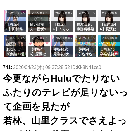
坂46守屋
これか！？
沼晶保、お
か中西さん
演！佐々木
受付中
のは... おひ
麗奈×遠藤
大園玲、B
風呂場のE
が号泣した
久美さん、
さまの反応
理子、8/6
uddiesを
カップお姉
2曲目っ
師匠オード
2025-08-05
2025-08-05
2025-08-05
2025-08-05
がこちら
2025-08-05
「ラヴィッ
ざわつかせ
さんに恐怖
て...【ラヴ
リー若林さ
ト！」水曜
る...
【くりぃむ
ィット 東
んと再会し
スタジオ出
ナンタラ】
京ドーム公
た結果･･･
【櫻坂4
良い品揃
【櫻坂4
長濱ねる、
【日向坂4
演決定
演】
【激レアさ
6】田村保
え！櫻坂4
6】くりぃ
事務所移籍
6】長濱ね
んを連れて
乃だけジャ
6 12thシン
むしちゅー
フラーム所
る、種花か
2025-08-05
2025-08-05
2025-08-05
2025-08-05
きた。】
2025-08-05
ージを脱い
グル『Mak
の2人を手
属を発表
ら移籍しフ
でいた理由
e or Brea
玉に取る大
ラーム所属
k』オフィ
沼晶保【く
に。これで
れなッピー
【櫻坂4
櫻坂46武
【櫻坂4
日向坂46
シャルグッ
りぃむナン
事務所に所
ズ集結！櫻
6】原因は
元唯衣×大
6】なすな
卒業後初共
ズ絶賛販売
タラ】
属している
坂46守屋
これか！？
沼晶保、お
か中西さん
演！佐々木
受付中
のは... おひ
麗奈×遠藤
大園玲、B
風呂場のE
が号泣した
久美さん、
741:
2020/04/23(木) 09:37:28.52 ID:Kk8N41cs0
さまの反応
理子、8/6
uddiesを
カップお姉
2曲目っ
師匠オード
がこちら
「ラヴィッ
ざわつかせ
さんに恐怖
て...【ラヴ
リー若林さ
今更ながらHuluでたりない
ト！」水曜
る...
【くりぃむ
ィット 東
んと再会し
スタジオ出
ナンタラ】
京ドーム公
た結果･･･
演決定
演】
【激レアさ
ふたりのテレビが足りないっ
んを連れて
きた。】
て企画を見たが
若林、山里クラスでさえよっ