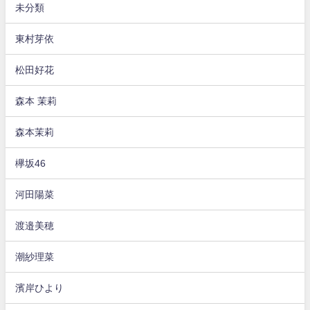
未分類
東村芽依
松田好花
森本 茉莉
森本茉莉
欅坂46
河田陽菜
渡邉美穂
潮紗理菜
濱岸ひより