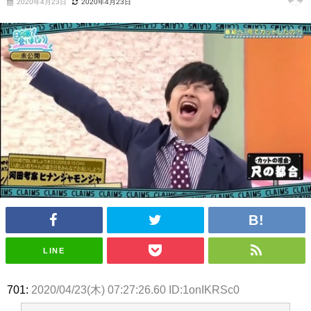
2020年4月23日
2020年4月23日
いた理由
日向坂46まとめのまとめ / 【日向坂46】若林さん「笑えないぐらい師匠だ
から」佐々木久美と卒業後初の共演の様子がこちら！【激レアさん】
日向坂46まとめのまとめ / 【元日向坂46】情報解禁前で言えない！？丹生
ちゃん、メンバーと会った模様
乃木坂欅坂まとめのまとめ / 【日向坂46】この月、何かあるのか！？『お
願いバッハ！』ミーグリ日程がこちら
欅坂/日向坂46まとめのまとめ / 【櫻坂46】ミーグリで喧嘩！？山下瞳月、
これはマジギレしてる
乃木坂46アンテナ / 【櫻坂46】ハリソン守屋「ゆーづのせいです」【ラヴ
ィット!】
乃木坂あんてな ～乃木坂46・欅坂46・日向坂46のニュース・情報・話題
をピックアップ / 良い品揃え！櫻坂46 12thシングル『Make or Break』オフィ
シャルグッズ絶賛販売受付中
日向坂46まとめのまとめ / 【日向坂46】この月、何かあるのか！？『お願
いバッハ！』ミーグリ日程がこちら
日向坂46まとめのまとめ / 【元日向坂46】この卒業生、めちゃくちゃテレ
ビで見かけるな
欅坂/日向坂46まとめのまとめ / 【櫻坂46】リアルミーグリであの販売も！
『Make or Break』オフィシャルグッズ解禁
LINE
乃木坂46アンテナ / 【櫻坂46】ミーグリで喧嘩！？山下瞳月、これはマジ
ギレしてる
乃木坂あんてな ～乃木坂46・欅坂46・日向坂46のニュース・情報・話題
701:
2020/04/23(木) 07:27:26.60 ID:1onIKRSc0
をピックアップ / れなッピーズ集結！櫻坂46守屋麗奈×遠藤理子、8/6「ラヴィ
ット！」水曜スタジオ出演決定