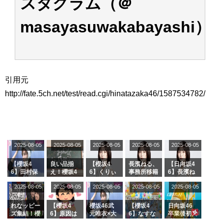
スタグラム（＠
masayasuwakabayashi）
引用元
http://fate.5ch.net/test/read.cgi/hinatazaka46/1587534782/
2025-08-05
2025-08-05
2025-08-05
2025-08-05
2025-08-05
【櫻坂4
良い品揃
【櫻坂4
長濱ねる、
【日向坂4
6】田村保
え！櫻坂4
6】くりぃ
事務所移籍
6】長濱ね
乃だけジャ
6 12thシン
むしちゅー
フラーム所
る、種花か
2025-08-05
2025-08-05
2025-08-05
2025-08-05
2025-08-05
ージを脱い
グル『Mak
の2人を手
属を発表
ら移籍しフ
でいた理由
e or Brea
玉に取る大
ラーム所属
k』オフィ
沼晶保【く
に。これで
れなッピー
【櫻坂4
櫻坂46武
【櫻坂4
日向坂46
シャルグッ
りぃむナン
事務所に所
ズ集結！櫻
6】原因は
元唯衣×大
6】なすな
卒業後初共
ズ絶賛販売
タラ】
属している