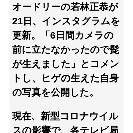
オードリーの若林正恭が
日向坂46まとめのまとめ / 【日向坂46】富田鈴花、次の事務所が決まって
そう！？
日向坂46まとめのまとめ / 【日向坂46】富田鈴花、次の事務所が決まって
21日、インスタグラムを
そう！？
乃木坂46アンテナ / 【日向坂46】この月、何かあるのか！？『お願いバッ
更新。「6日間カメラの
ハ！』ミーグリ日程がこちら
乃木坂あんてな ～乃木坂46・欅坂46・日向坂46のニュース・情報・話題
をピックアップ / 日向坂46卒業後初共演！佐々木久美さん、師匠オードリー若
前に立たなかったので髭
林さんと再会した結果･･･【激レアさんを連れてきた。】
欅坂46/日向坂46まとめのまとめ / 『anan』の表紙の櫻坂46さん、多様性
の時代だと話題に
が生えました」とコメン
欅坂46/日向坂46まとめのまとめ / 日向坂46より重大発表！！！！
日向坂46まとめのまとめ / 【朗報】増田三莉音さんの生足
トし、ヒゲの生えた自身
wwwwwwwwwwww
日向坂46まとめのまとめ / 筒井あやめ、アレをチラリ。こういう偶然の方
が官能的だよな？
の写真を公開した。
日向坂46まとめのまとめ / 【日向坂46】富田鈴花1st写真集の先行カット、
これも素晴らしい
日向坂46まとめのまとめ / 【日向坂46】五期生着ぐるみ生写真も！ 富田鈴
花考案グッズ＆生写真5種が公開される
現在、新型コロナウイル
日向坂46まとめのまとめ / これから彼氏と行為する直前の賀喜遥香、やば
い
アイドル – ぷぅアンテナ / 「乃木坂46ののぎおび⊿」北野日奈子が生配
スの影響で、各テレビ局
信！【2022.3.22 17:15〜 SHOWROOM】