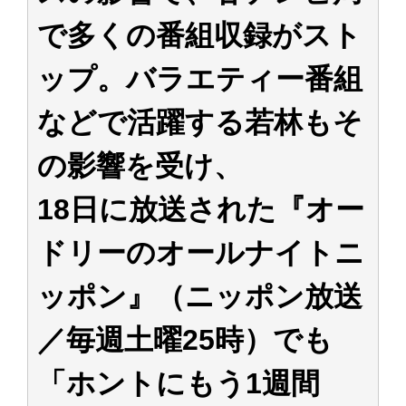
アイドル – ぷぅアンテナ / 2022年3月22日（火）のメディア情報
で多くの番組収録がスト
アイドル – ぷぅアンテナ / 【乃木坂46】井上和の『なぎおはぎ』って こん
ぺいとう×いちごみるく×マヨラー星人 と同じと考えてよろしいですか？
アイドル – ぷぅアンテナ / 【乃木坂46】日村勇紀 gif職人が切り抜いた名シ
ップ。バラエティー番組
ーン.gif
ふぇどみ！ / 【悲報】呪術廻戦、視聴率5.1%
などで活躍する若林もそ
ふぇどみ！ / 【画像】スポ－ツキャスターお姉さん・ハメまくりだったｗｗ
ｗｗｗｗｗｗｗｗｗｗ
ふぇどみ！ / 【悲報】母「裕福な過程が高学歴になるとか大嘘。教育に金を
の影響を受け、
かけまくったうちの息子が団地住みの貧乏に学歴で負けた」
Powered by livedoor 相互RSS
18日に放送された『オー
ドリーのオールナイトニ
ッポン』（ニッポン放送
／毎週土曜25時）でも
「ホントにもう1週間