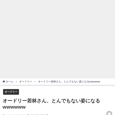
を察していた...
乃木坂46アンテナ / 長濱ねる、事務所移籍 フラーム所属を発表
乃木坂あんてな ～乃木坂46・欅坂46・日向坂46のニュース・情報・話題
をピックアップ / 【櫻坂46】ミーグリで喧嘩！？山下瞳月、これはマジギレし
てる
欅坂あんてな ～欅坂46のニュース・情報・話題をピックアップ / 良い品
揃え！櫻坂46 12thシングル『Make or Break』オフィシャルグッズ絶賛販売受
付中
欅坂/日向坂46まとめのまとめ / 【櫻坂46】原因はこれか！？大園玲、
Buddiesをざわつかせる...
乃木坂46アンテナ / 【櫻坂46】田村保乃だけジャージを脱いでいた理由
乃木坂あんてな ～乃木坂46・欅坂46・日向坂46のニュース・情報・話題
をピックアップ / 【櫻坂46】久々にあのメンバーがラヴィット出演へ！！！
日向坂46まとめのまとめ / 【櫻坂46】田村保乃だけジャージを脱いでいた
理由
日向坂46まとめのまとめ / 【日向坂46】富田鈴花1st写真集、発売記念記者
ホーム
オードリー
オードリー若林さん、とんでもない姿になるwwwwww
会見の模様がこちら！
乃木坂欅坂まとめのまとめ / 【日向坂46】河田陽菜卒業の影響、ガチでデ
オードリー
カそう...
欅坂あんてな ～欅坂46のニュース・情報・話題をピックアップ / れなッ
オードリー若林さん、とんでもない姿になる
ピーズ集結！櫻坂46守屋麗奈×遠藤理子、8/6「ラヴィット！」水曜スタジオ出
wwwwww
演決定
欅坂/日向坂46まとめのまとめ / 【櫻坂46】田村保乃だけジャージを脱いで