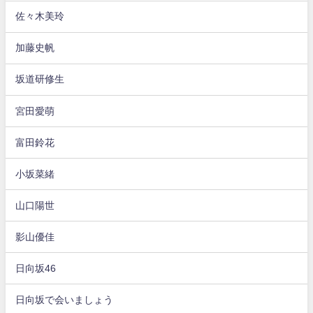
佐々木美玲
加藤史帆
坂道研修生
宮田愛萌
富田鈴花
小坂菜緒
山口陽世
影山優佳
日向坂46
日向坂で会いましょう