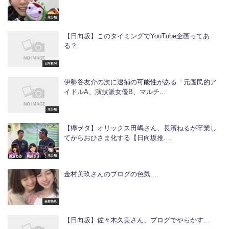
未分類
【日向坂】このタイミングでYouTube企画ってあ
る？
日向坂46
伊勢谷友介の次に逮捕の可能性がある「元国民的ア
イドルA、演技派女優B、マルチ…
未分類
【欅ヲタ】オリックス田嶋さん、長濱ねるが卒業し
てからおひさま化する【日向坂推…
未分類
金村美玖さんのブログの色気....
金村美玖
【日向坂】佐々木久美さん、ブログでやらかす...