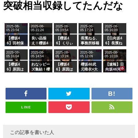
突破相当収録してたんだな
2025-08-
2025-08-
2025-08-
2025-08-
2025-08-
05 23:54
05 21:24
05 19:54
05 17:24
05 16:09
【櫻坂4
良い品揃
【櫻坂4
長濱ねる、
【日向坂4
6】田村保
え！櫻坂4
6】くりぃ
事務所移籍
6】長濱ね
乃だけジャ
6 12thシン
むしちゅー
フラーム所
る、種花か
2025-08-
2025-08-
2025-08-
2025-08-
2025-08-
ージを脱い
グル『Mak
の2人を手
属を発表
ら移籍しフ
05 16:04
05 14:54
05 13:24
05 12:09
05 10:19
でいた理由
e or Brea
玉に取る大
ラーム所属
k』オフィ
沼晶保【く
に。これで
【櫻坂4
れなッピー
【櫻坂4
櫻坂46武
【速報】日
シャルグッ
りぃむナン
事務所に所
6】原因は
ズ集結！櫻
6】原因は
元唯衣×大
向坂46河
ズ絶賛販売
タラ】
属している
これか！？
坂46守屋
これか！？
沼晶保、お
田陽菜、グ
受付中
のは... おひ
大園玲、B
麗奈×遠藤
大園玲、B
風呂場のE
ループ卒業
さまの反応
uddiesを
理子、8/6
uddiesを
カップお姉
を発表
がこちら
ざわつかせ
「ラヴィッ
ざわつかせ
さんに恐怖
る...
ト！」水曜
る...
【くりぃむ
スタジオ出
ナンタラ】
演決定
LINE
この記事を書いた人