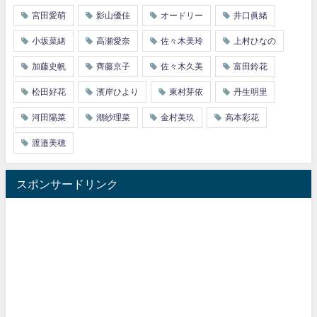
宮田愛萌
影山優佳
オードリー
井口眞緒
小坂菜緒
高瀬愛奈
佐々木美玲
上村ひなの
加藤史帆
齊藤京子
佐々木久美
富田鈴花
松田好花
濱岸ひより
東村芽依
丹生明里
河田陽菜
潮紗理菜
金村美玖
高本彩花
渡邉美穂
スポンサードリンク