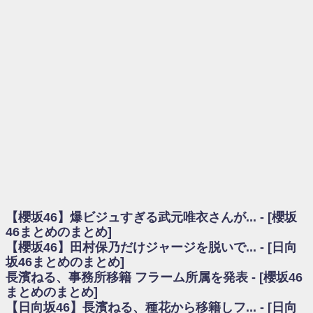
を察していた...
乃木坂46アンテナ / 長濱ねる、事務所移籍 フラーム所属を発表
乃木坂あんてな ～乃木坂46・欅坂46・日向坂46のニュース・情報・話題
をピックアップ / 【櫻坂46】ミーグリで喧嘩！？山下瞳月、これはマジギレし
てる
欅坂あんてな ～欅坂46のニュース・情報・話題をピックアップ / 良い品
揃え！櫻坂46 12thシングル『Make or Break』オフィシャルグッズ絶賛販売受
付中
欅坂/日向坂46まとめのまとめ / 【櫻坂46】原因はこれか！？大園玲、
Buddiesをざわつかせる...
乃木坂46アンテナ / 【櫻坂46】田村保乃だけジャージを脱いでいた理由
乃木坂あんてな ～乃木坂46・欅坂46・日向坂46のニュース・情報・話題
をピックアップ / 【櫻坂46】久々にあのメンバーがラヴィット出演へ！！！
日向坂46まとめのまとめ / 【櫻坂46】田村保乃だけジャージを脱いでいた
理由
【櫻坂46】爆ビジュすぎる武元唯衣さんが... - [櫻坂
日向坂46まとめのまとめ / 【日向坂46】富田鈴花1st写真集、発売記念記者
会見の模様がこちら！
46まとめのまとめ]
乃木坂欅坂まとめのまとめ / 【日向坂46】河田陽菜卒業の影響、ガチでデ
【櫻坂46】田村保乃だけジャージを脱いで... - [日向
カそう...
坂46まとめのまとめ]
欅坂あんてな ～欅坂46のニュース・情報・話題をピックアップ / れなッ
長濱ねる、事務所移籍 フラーム所属を発表 - [櫻坂46
ピーズ集結！櫻坂46守屋麗奈×遠藤理子、8/6「ラヴィット！」水曜スタジオ出
まとめのまとめ]
演決定
【日向坂46】長濱ねる、種花から移籍しフ... - [日向
欅坂/日向坂46まとめのまとめ / 【櫻坂46】田村保乃だけジャージを脱いで