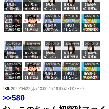
【櫻坂4
良い品揃
【櫻坂4
長濱ねる、
【日向坂4
6】田村保
え！櫻坂4
6】くりぃ
事務所移籍
6】長濱ね
乃だけジャ
6 12thシン
むしちゅー
フラーム所
る、種花か
2025-08-05
2025-08-05
2025-08-05
2025-08-05
2025-08-05
ージを脱い
グル『Mak
の2人を手
属を発表
ら移籍しフ
でいた理由
e or Brea
玉に取る大
ラーム所属
k』オフィ
沼晶保【く
に。これで
れなッピー
【櫻坂4
櫻坂46武
【櫻坂4
日向坂46
シャルグッ
りぃむナン
事務所に所
ズ集結！櫻
6】原因は
元唯衣×大
6】なすな
卒業後初共
ズ絶賛販売
タラ】
属している
坂46守屋
これか！？
沼晶保、お
か中西さん
演！佐々木
受付中
のは... おひ
麗奈×遠藤
大園玲、B
風呂場のE
が号泣した
久美さん、
さまの反応
理子、8/6
uddiesを
カップお姉
2曲目っ
師匠オード
2025-08-05
2025-08-05
2025-08-05
2025-08-05
がこちら
2025-08-05
「ラヴィッ
ざわつかせ
さんに恐怖
て...【ラヴ
リー若林さ
ト！」水曜
る...
【くりぃむ
ィット 東
んと再会し
スタジオ出
ナンタラ】
京ドーム公
た結果･･･
【櫻坂4
良い品揃
【櫻坂4
長濱ねる、
【日向坂4
演決定
演】
【激レアさ
6】田村保
え！櫻坂4
6】くりぃ
事務所移籍
6】長濱ね
んを連れて
乃だけジャ
6 12thシン
むしちゅー
フラーム所
る、種花か
2025-08-05
2025-08-05
2025-08-05
2025-08-05
きた。】
2025-08-05
ージを脱い
グル『Mak
の2人を手
属を発表
ら移籍しフ
でいた理由
e or Brea
玉に取る大
ラーム所属
k』オフィ
沼晶保【く
に。これで
れなッピー
【櫻坂4
櫻坂46武
【櫻坂4
日向坂46
シャルグッ
りぃむナン
事務所に所
ズ集結！櫻
6】原因は
元唯衣×大
6】なすな
卒業後初共
ズ絶賛販売
タラ】
属している
坂46守屋
これか！？
沼晶保、お
か中西さん
演！佐々木
受付中
のは... おひ
麗奈×遠藤
大園玲、B
風呂場のE
が号泣した
久美さん、
586:
2020/04/22(水) 10:00:45.19 ID:iZkTK3Hk0
さまの反応
理子、8/6
uddiesを
カップお姉
2曲目っ
師匠オード
がこちら
「ラヴィッ
ざわつかせ
さんに恐怖
て...【ラヴ
リー若林さ
>>580
ト！」水曜
る...
【くりぃむ
ィット 東
んと再会し
スタジオ出
ナンタラ】
京ドーム公
た結果･･･
演決定
演】
【激レアさ
んを連れて