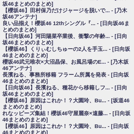
いた理由
坂46まとめのまとめ]
日向坂46まとめのまとめ / 【日向坂46】若林さん「笑えないぐらい師匠だ
【櫻坂46】田村保乃だけジャージを脱いで... - [乃木
から」佐々木久美と卒業後初の共演の様子がこちら！【激レアさん】
坂46アンテナ]
日向坂46まとめのまとめ / 【元日向坂46】情報解禁前で言えない！？丹生
良い品揃え！櫻坂46 12thシングル『... - [日向坂46ま
ちゃん、メンバーと会った模様
とめのまとめ]
乃木坂欅坂まとめのまとめ / 【日向坂46】この月、何かあるのか！？『お
【日向坂46】河田陽菜卒業後、衝撃の年齢... - [日向
願いバッハ！』ミーグリ日程がこちら
欅坂/日向坂46まとめのまとめ / 【櫻坂46】ミーグリで喧嘩！？山下瞳月、
坂46まとめのまとめ]
これはマジギレしてる
【櫻坂46】くりぃむしちゅーの2人を手玉... - [日向坂
乃木坂46アンテナ / 【櫻坂46】ハリソン守屋「ゆーづのせいです」【ラヴ
46まとめのまとめ]
ィット!】
櫻坂46武元唯衣×大沼晶保、お風呂場のE... - [乃木坂
乃木坂あんてな ～乃木坂46・欅坂46・日向坂46のニュース・情報・話題
46アンテナ]
をピックアップ / 良い品揃え！櫻坂46 12thシングル『Make or Break』オフィ
シャルグッズ絶賛販売受付中
長濱ねる、事務所移籍 フラーム所属を発表 - [日向坂
日向坂46まとめのまとめ / 【日向坂46】この月、何かあるのか！？『お願
46まとめのまとめ]
いバッハ！』ミーグリ日程がこちら
【日向坂46】長濱ねる、種花から移籍しフ... - [日向
日向坂46まとめのまとめ / 【元日向坂46】この卒業生、めちゃくちゃテレ
坂46まとめのまとめ]
ビで見かけるな
【櫻坂46】原因はこれか！？大園玲、Bu... - [坂道46
欅坂/日向坂46まとめのまとめ / 【櫻坂46】リアルミーグリであの販売も！
まとめのまとめ]
『Make or Break』オフィシャルグッズ解禁
れなッピーズ集結！櫻坂46守屋麗奈×遠藤... - [日向坂
乃木坂46アンテナ / 【櫻坂46】ミーグリで喧嘩！？山下瞳月、これはマジ
ギレしてる
46まとめのまとめ]
乃木坂あんてな ～乃木坂46・欅坂46・日向坂46のニュース・情報・話題
【櫻坂46】原因はこれか！？大園玲、Bu... - [日向坂
をピックアップ / れなッピーズ集結！櫻坂46守屋麗奈×遠藤理子、8/6「ラヴィ
46まとめのまとめ]
ット！」水曜スタジオ出演決定