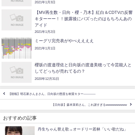
2021年1月3日
【MV再生数・日向・櫻・乃木】紅白＆CDTVの反響
キターーー！！披露後にバズったのはもちろんあの
アイド
2021年1月2日
ミーグリ完売表がやべええええ
2021年1月1日
櫻坂の渡邉理佐と日向坂の渡邉美穂って今芸能人と
してどっちが売れてるの？
2020年12月31日
【朗報】明石家さんまさん、日向坂の態度を称賛キター――――
【日向坂】森本茉莉さん、これ謎すぎるwwwwwwwwww
おすすめの記事
丹生ちゃん替え歌→オードリー若林「いい歌だね」