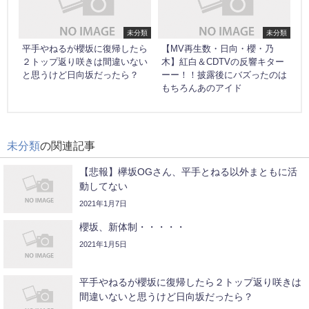
未分類
未分類
平手やねるが櫻坂に復帰したら
【MV再生数・日向・櫻・乃
２トップ返り咲きは間違いない
木】紅白＆CDTVの反響キター
と思うけど日向坂だったら？
ーー！！披露後にバズったのは
もちろんあのアイド
未分類
の関連記事
【悲報】欅坂OGさん、平手とねる以外まともに活
動してない
2021年1月7日
櫻坂、新体制・・・・・
2021年1月5日
平手やねるが櫻坂に復帰したら２トップ返り咲きは
間違いないと思うけど日向坂だったら？