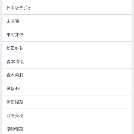
日向坂ラジオ
未分類
東村芽依
松田好花
森本 茉莉
森本茉莉
欅坂46
河田陽菜
渡邉美穂
潮紗理菜