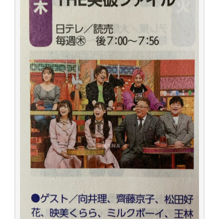
アイドル – ぷぅアンテナ / 2022年3月22日（火）のメディア情報
アイドル – ぷぅアンテナ / 【乃木坂46】井上和の『なぎおはぎ』って こん
ぺいとう×いちごみるく×マヨラー星人 と同じと考えてよろしいですか？
アイドル – ぷぅアンテナ / 【乃木坂46】日村勇紀 gif職人が切り抜いた名シ
ーン.gif
ふぇどみ！ / 【悲報】呪術廻戦、視聴率5.1%
ふぇどみ！ / 【画像】スポ－ツキャスターお姉さん・ハメまくりだったｗｗ
ｗｗｗｗｗｗｗｗｗｗ
ふぇどみ！ / 【悲報】母「裕福な過程が高学歴になるとか大嘘。教育に金を
かけまくったうちの息子が団地住みの貧乏に学歴で負けた」
Powered by livedoor 相互RSS