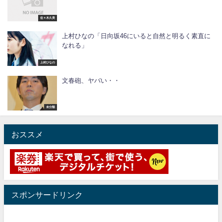
佐々木久美
上村ひなの「日向坂46にいると自然と明るく素直に
なれる」
上村ひなの
文春砲、ヤバい・・
未分類
おススメ
スポンサードリンク