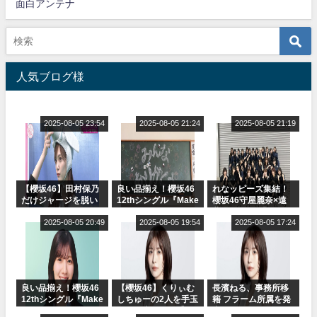
面白アンテナ
人気ブログ様
2025-08-05 23:54
2025-08-05 21:24
2025-08-05 21:19
【櫻坂46】田村保乃
良い品揃え！櫻坂46
れなッピーズ集結！
だけジャージを脱い
12thシングル『Make
櫻坂46守屋麗奈×遠
でいた理由
or Break』オフィシ
藤理子、8/6「ラヴィ
2025-08-05 20:49
ャルグッズ絶賛販売
2025-08-05 19:54
ット！」水曜スタジ
2025-08-05 17:24
受付中
オ出演決定
良い品揃え！櫻坂46
【櫻坂46】くりぃむ
長濱ねる、事務所移
12thシングル『Make
しちゅーの2人を手玉
籍 フラーム所属を発
or Break』オフィシ
に取る大沼晶保【く
表