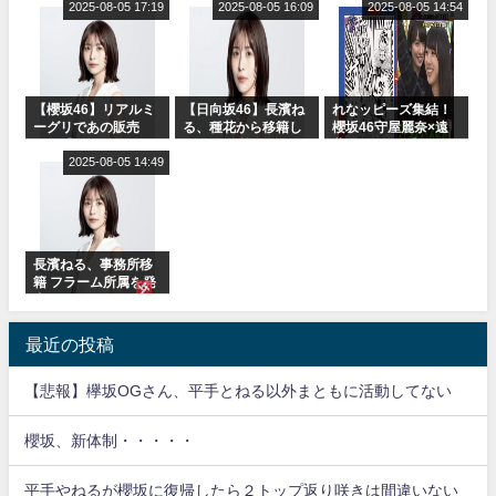
ャルグッズ絶賛販売
2025-08-05 17:19
りぃむナンタラ】
2025-08-05 16:09
2025-08-05 14:54
受付中
【櫻坂46】リアルミ
【日向坂46】長濱ね
れなッピーズ集結！
ーグリであの販売
る、種花から移籍し
櫻坂46守屋麗奈×遠
も！『Make or
フラーム所属に。こ
藤理子、8/6「ラヴィ
Break』オフィシャ
2025-08-05 14:49
れで事務所に所属し
ット！」水曜スタジ
ルグッズ解禁
ているのは... おひさ
オ出演決定
まの反応がこちら
長濱ねる、事務所移
籍 フラーム所属を発
表
最近の投稿
【悲報】欅坂OGさん、平手とねる以外まともに活動してない
櫻坂、新体制・・・・・
平手やねるが櫻坂に復帰したら２トップ返り咲きは間違いない