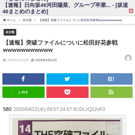
【速報】日向坂46河田陽菜、グループ卒業... - [坂道
日向坂46まとめのまとめ / 【日向坂46】富田鈴花、次の事務所が決まって
46まとめのまとめ]
そう！？
日向坂46まとめのまとめ / 【日向坂46】富田鈴花、次の事務所が決まって
ホーム
未分類
【速報】突破ファイルについに松田好花参戦wwwwwwwwwww
そう！？
乃木坂46アンテナ / 【日向坂46】この月、何かあるのか！？『お願いバッ
未分類
ハ！』ミーグリ日程がこちら
乃木坂あんてな ～乃木坂46・欅坂46・日向坂46のニュース・情報・話題
【速報】突破ファイルについに松田好花参戦
をピックアップ / 日向坂46卒業後初共演！佐々木久美さん、師匠オードリー若
wwwwwwwwwww
林さんと再会した結果･･･【激レアさんを連れてきた。】
欅坂46/日向坂46まとめのまとめ / 『anan』の表紙の櫻坂46さん、多様性
の時代だと話題に
2020年4月22日
2020年4月22日
欅坂46/日向坂46まとめのまとめ / 日向坂46より重大発表！！！！
日向坂46まとめのまとめ / 【朗報】増田三莉音さんの生足
wwwwwwwwwwww
日向坂46まとめのまとめ / 筒井あやめ、アレをチラリ。こういう偶然の方
が官能的だよな？
LINE
日向坂46まとめのまとめ / 【日向坂46】富田鈴花1st写真集の先行カット、
これも素晴らしい
日向坂46まとめのまとめ / 【日向坂46】五期生着ぐるみ生写真も！ 富田鈴
580:
2020/04/22(水) 09:57:24.67 ID:DLzQ12vF0
花考案グッズ＆生写真5種が公開される
日向坂46まとめのまとめ / これから彼氏と行為する直前の賀喜遥香、やば
い
アイドル – ぷぅアンテナ / 「乃木坂46ののぎおび⊿」北野日奈子が生配
信！【2022.3.22 17:15〜 SHOWROOM】