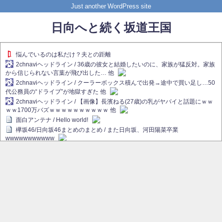
Just another WordPress site
日向へと続く坂道王国
悩んでいるのは私だけ？夫との距離
2chnaviヘッドライン / 36歳の彼女と結婚したいのに、家族が猛反対。家族
から信じられない言葉が飛び出した… 他
2chnaviヘッドライン / クーラーボックス積んで出発→途中で買い足し…50
代公務員の“ドライブ”が地獄すぎた 他
2chnaviヘッドライン / 【画像】長濱ねる(27歳)の乳がヤバイと話題にｗｗ
ｗｗ1700万バズｗｗｗｗｗｗｗｗｗｗ 他
面白アンテナ / Hello world!
欅坂46/日向坂46まとめのまとめ / また日向坂、河田陽菜卒業
wwwwwwwwwww
欅坂あんてな ～欅坂46のニュース・情報・話題をピックアップ / れなぁ
画伯こと櫻坂46守屋麗奈、生放送で新作を発表【ラヴィット！】
欅坂/日向坂46まとめのまとめ / 【櫻坂46】ハリソン守屋「ゆーづのせいで
す」【ラヴィット!】
日向坂46まとめのまとめ / 長濱ねる、事務所移籍 フラーム所属を発表
日向坂46まとめのまとめ / 【日向坂46】河田陽菜卒業後、衝撃の年齢順が
こちら
乃木坂欅坂まとめのまとめ / 【日向坂46】河田陽菜推し、このときに卒業