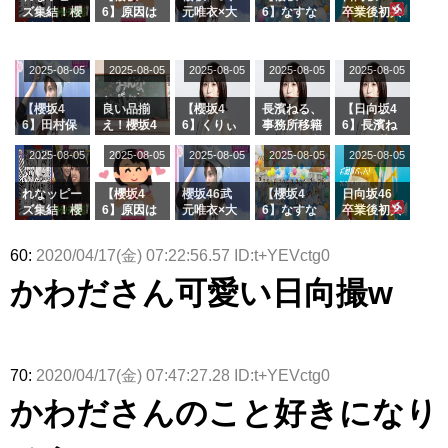
シャルグッ
りぃむナン
事務所に所
ズ集結！櫻
6】原因は
元唯衣×大
6】なすな
卒業後初共
ズ絶賛販売
タラ】
属している
坂46守屋
これか！？
沼晶保、お
か中西さん
演！佐々木
受付中
のは... おひ
麗奈×遠藤
大園玲、B
風呂場のE
が号泣した
久美さん、
さまの反応
理子、8/6
uddiesを
カップお姉
2曲目っ
師匠オード
2025-08-05
2025-08-05
2025-08-05
2025-08-05
がこちら
2025-08-05
「ラヴィッ
ざわつかせ
さんに恐怖
て...【ラヴ
リー若林さ
ト！」水曜
る...
【くりぃむ
ィット 東
んと再会し
スタジオ出
ナンタラ】
京ドーム公
た結果･･･
【櫻坂4
良い品揃
【櫻坂4
長濱ねる、
【日向坂4
演決定
演】
【激レアさ
6】田村保
え！櫻坂4
6】くりぃ
事務所移籍
6】長濱ね
んを連れて
乃だけジャ
6 12thシン
むしちゅー
フラーム所
る、種花か
2025-08-05
2025-08-05
2025-08-05
2025-08-05
きた。】
2025-08-05
ージを脱い
グル『Mak
の2人を手
属を発表
ら移籍しフ
でいた理由
e or Brea
玉に取る大
ラーム所属
k』オフィ
沼晶保【く
に。これで
れなッピー
【櫻坂4
櫻坂46武
【櫻坂4
日向坂46
シャルグッ
りぃむナン
事務所に所
ズ集結！櫻
6】原因は
元唯衣×大
6】なすな
卒業後初共
ズ絶賛販売
タラ】
属している
坂46守屋
これか！？
沼晶保、お
か中西さん
演！佐々木
受付中
のは... おひ
麗奈×遠藤
大園玲、B
風呂場のE
が号泣した
久美さん、
60:
2020/04/17(金) 07:22:56.57 ID:t+YEVctg0
さまの反応
理子、8/6
uddiesを
カップお姉
2曲目っ
師匠オード
がこちら
「ラヴィッ
ざわつかせ
さんに恐怖
て...【ラヴ
リー若林さ
かわださん可愛い日向撮w
ト！」水曜
る...
【くりぃむ
ィット 東
んと再会し
スタジオ出
ナンタラ】
京ドーム公
た結果･･･
演決定
演】
【激レアさ
んを連れて
きた。】
70:
2020/04/17(金) 07:47:27.28 ID:t+YEVctg0
かわださんのこと好きになり