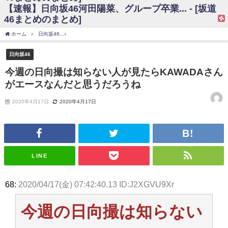
【速報】日向坂46河田陽菜、グループ卒業... - [坂道
日向坂46まとめのまとめ / 【日向坂46】富田鈴花、次の事務所が決まって
46まとめのまとめ]
そう！？
日向坂46まとめのまとめ / 【日向坂46】富田鈴花、次の事務所が決まって
ホーム
日向坂46
今週の日向撮は知らない人が見たらKAWADAさんがエースなんだと
そう！？
乃木坂46アンテナ / 【日向坂46】この月、何かあるのか！？『お願いバッ
日向坂46
ハ！』ミーグリ日程がこちら
乃木坂あんてな ～乃木坂46・欅坂46・日向坂46のニュース・情報・話題
今週の日向撮は知らない人が見たらKAWADAさん
をピックアップ / 日向坂46卒業後初共演！佐々木久美さん、師匠オードリー若
がエースなんだと思うだろうね
林さんと再会した結果･･･【激レアさんを連れてきた。】
欅坂46/日向坂46まとめのまとめ / 『anan』の表紙の櫻坂46さん、多様性
の時代だと話題に
2020年4月17日
2020年4月17日
欅坂46/日向坂46まとめのまとめ / 日向坂46より重大発表！！！！
日向坂46まとめのまとめ / 【朗報】増田三莉音さんの生足
wwwwwwwwwwww
日向坂46まとめのまとめ / 筒井あやめ、アレをチラリ。こういう偶然の方
が官能的だよな？
LINE
日向坂46まとめのまとめ / 【日向坂46】富田鈴花1st写真集の先行カット、
これも素晴らしい
日向坂46まとめのまとめ / 【日向坂46】五期生着ぐるみ生写真も！ 富田鈴
68:
2020/04/17(金) 07:42:40.13 ID:J2XGVU9Xr
花考案グッズ＆生写真5種が公開される
日向坂46まとめのまとめ / これから彼氏と行為する直前の賀喜遥香、やば
い
今週の日向撮は知らない
アイドル – ぷぅアンテナ / 「乃木坂46ののぎおび⊿」北野日奈子が生配
信！【2022.3.22 17:15〜 SHOWROOM】