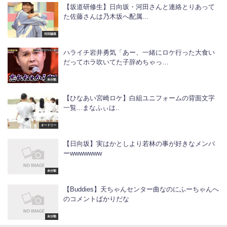
【坂道研修生】日向坂・河田さんと連絡とりあって
た佐藤さんは乃木坂へ配属...
河田陽菜
ハライチ岩井勇気「あー、一緒にロケ行った大食い
だってホラ吹いてた子辞めちゃっ…
未分類
【ひなあい宮崎ロケ】白組ユニフォームの背面文字
一覧...まなふぃは..
オードリー
【日向坂】実はかとしより若林の事が好きなメンバ
ーwwwwwww
未分類
【Buddies】天ちゃんセンター曲なのにふーちゃんへ
のコメントばかりだな
未分類