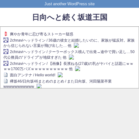
Just another WordPress site
日向へと続く坂道王国
爽やか青年に忍び寄るストーカー疑惑
2chnaviヘッドライン / 36歳の彼女と結婚したいのに、家族が猛反対。家族
から信じられない言葉が飛び出した… 他
2chnaviヘッドライン / クーラーボックス積んで出発→途中で買い足し…50
代公務員の“ドライブ”が地獄すぎた 他
2chnaviヘッドライン / 【画像】長濱ねる(27歳)の乳がヤバイと話題にｗｗ
ｗｗ1700万バズｗｗｗｗｗｗｗｗｗｗ 他
面白アンテナ / Hello world!
欅坂46/日向坂46まとめのまとめ / また日向坂、河田陽菜卒業
wwwwwwwwwww
欅坂あんてな ～欅坂46のニュース・情報・話題をピックアップ / れなぁ
画伯こと櫻坂46守屋麗奈、生放送で新作を発表【ラヴィット！】
欅坂/日向坂46まとめのまとめ / 【櫻坂46】ハリソン守屋「ゆーづのせいで
す」【ラヴィット!】
日向坂46まとめのまとめ / 長濱ねる、事務所移籍 フラーム所属を発表
日向坂46まとめのまとめ / 【日向坂46】河田陽菜卒業後、衝撃の年齢順が
こちら
乃木坂欅坂まとめのまとめ / 【日向坂46】河田陽菜推し、このときに卒業