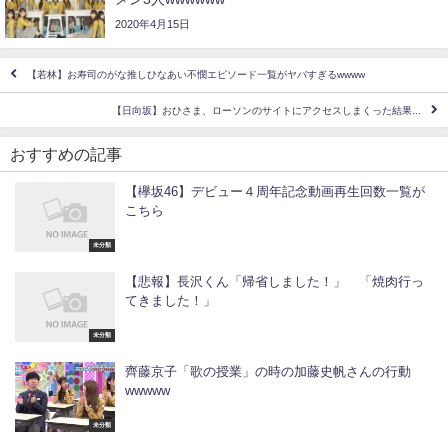
2020年4月15日
【若林】お寿司のがな推しひなあい不憫エピソード一覧がヤバすぎるwwww
【日向坂】おひさま、ローソンのサイトにアクセスしまくった結果...
おすすめの記事
【欅坂46】デビュー４周年記念動画再生回数一覧が
こちら
未分類
【悲報】長沢くん「帰省しました！」 「焼肉行っ
てきました！」
未分類
齊藤京子「歌の授業」の時の加藤史帆さんの行動
wwwww
未分類