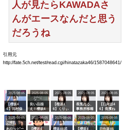
人が見たらKAWADAさ
アイドル – ぷぅアンテナ / 2022年3月22日（火）のメディア情報
アイドル – ぷぅアンテナ / 【乃木坂46】井上和の『なぎおはぎ』って こん
ぺいとう×いちごみるく×マヨラー星人 と同じと考えてよろしいですか？
んがエースなんだと思う
アイドル – ぷぅアンテナ / 【乃木坂46】日村勇紀 gif職人が切り抜いた名シ
ーン.gif
だろうね
ふぇどみ！ / 【悲報】呪術廻戦、視聴率5.1%
ふぇどみ！ / 【画像】スポ－ツキャスターお姉さん・ハメまくりだったｗｗ
ｗｗｗｗｗｗｗｗｗｗ
ふぇどみ！ / 【悲報】母「裕福な過程が高学歴になるとか大嘘。教育に金を
かけまくったうちの息子が団地住みの貧乏に学歴で負けた」
引用元
Powered by livedoor 相互RSS
http://fate.5ch.net/test/read.cgi/hinatazaka46/1587048641/
2025-08-05
2025-08-05
2025-08-05
2025-08-05
2025-08-05
【櫻坂4
良い品揃
【櫻坂4
長濱ねる、
【日向坂4
6】田村保
え！櫻坂4
6】くりぃ
事務所移籍
6】長濱ね
乃だけジャ
6 12thシン
むしちゅー
フラーム所
る、種花か
2025-08-05
2025-08-05
2025-08-05
2025-08-05
2025-08-05
ージを脱い
グル『Mak
の2人を手
属を発表
ら移籍しフ
でいた理由
e or Brea
玉に取る大
ラーム所属
k』オフィ
沼晶保【く
に。これで
れなッピー
【櫻坂4
櫻坂46武
【櫻坂4
日向坂46