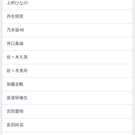
上村ひなの
丹生明里
乃木坂46
井口眞緒
佐々木久美
佐々木美玲
加藤史帆
坂道研修生
宮田愛萌
富田鈴花