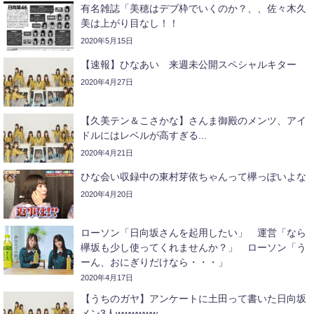
有名雑誌「美穂はデブ枠でいくのか？、、佐々木久
美は上がり目なし！！
2020年5月15日
【速報】ひなあい 来週未公開スペシャルキター
2020年4月27日
【久美テン＆こさかな】さんま御殿のメンツ、アイ
ドルにはレベルが高すぎる...
2020年4月21日
ひな会い収録中の東村芽依ちゃんって欅っぽいよな
2020年4月20日
ローソン「日向坂さんを起用したい」 運営「なら
欅坂も少し使ってくれませんか？」 ローソン「う
ーん、おにぎりだけなら・・・」
2020年4月17日
【うちのガヤ】アンケートに土田って書いた日向坂
メン3人wwwwww