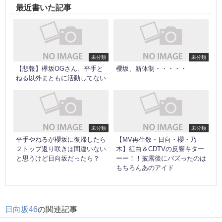
最近書いた記事
未分類
未分類
【悲報】欅坂OGさん、平手と
櫻坂、新体制・・・・・
ねる以外まともに活動してない
未分類
未分類
平手やねるが櫻坂に復帰したら
【MV再生数・日向・櫻・乃
２トップ返り咲きは間違いない
木】紅白＆CDTVの反響キター
と思うけど日向坂だったら？
ーー！！披露後にバズったのは
もちろんあのアイド
日向坂46
の関連記事