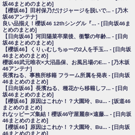
いた理由
坂46まとめのまとめ]
日向坂46まとめのまとめ / 【日向坂46】若林さん「笑えないぐらい師匠だ
【櫻坂46】田村保乃だけジャージを脱いで... - [乃木
から」佐々木久美と卒業後初の共演の様子がこちら！【激レアさん】
坂46アンテナ]
日向坂46まとめのまとめ / 【元日向坂46】情報解禁前で言えない！？丹生
良い品揃え！櫻坂46 12thシングル『... - [日向坂46ま
ちゃん、メンバーと会った模様
とめのまとめ]
乃木坂欅坂まとめのまとめ / 【日向坂46】この月、何かあるのか！？『お
【日向坂46】河田陽菜卒業後、衝撃の年齢... - [日向
願いバッハ！』ミーグリ日程がこちら
欅坂/日向坂46まとめのまとめ / 【櫻坂46】ミーグリで喧嘩！？山下瞳月、
坂46まとめのまとめ]
これはマジギレしてる
【櫻坂46】くりぃむしちゅーの2人を手玉... - [日向坂
乃木坂46アンテナ / 【櫻坂46】ハリソン守屋「ゆーづのせいです」【ラヴ
46まとめのまとめ]
ィット!】
櫻坂46武元唯衣×大沼晶保、お風呂場のE... - [乃木坂
乃木坂あんてな ～乃木坂46・欅坂46・日向坂46のニュース・情報・話題
46アンテナ]
をピックアップ / 良い品揃え！櫻坂46 12thシングル『Make or Break』オフィ
シャルグッズ絶賛販売受付中
長濱ねる、事務所移籍 フラーム所属を発表 - [日向坂
日向坂46まとめのまとめ / 【日向坂46】この月、何かあるのか！？『お願
46まとめのまとめ]
いバッハ！』ミーグリ日程がこちら
【日向坂46】長濱ねる、種花から移籍しフ... - [日向
日向坂46まとめのまとめ / 【元日向坂46】この卒業生、めちゃくちゃテレ
坂46まとめのまとめ]
ビで見かけるな
【櫻坂46】原因はこれか！？大園玲、Bu... - [坂道46
欅坂/日向坂46まとめのまとめ / 【櫻坂46】リアルミーグリであの販売も！
まとめのまとめ]
『Make or Break』オフィシャルグッズ解禁
れなッピーズ集結！櫻坂46守屋麗奈×遠藤... - [日向坂
乃木坂46アンテナ / 【櫻坂46】ミーグリで喧嘩！？山下瞳月、これはマジ
ギレしてる
46まとめのまとめ]
乃木坂あんてな ～乃木坂46・欅坂46・日向坂46のニュース・情報・話題
【櫻坂46】原因はこれか！？大園玲、Bu... - [日向坂
をピックアップ / れなッピーズ集結！櫻坂46守屋麗奈×遠藤理子、8/6「ラヴィ
46まとめのまとめ]
ット！」水曜スタジオ出演決定