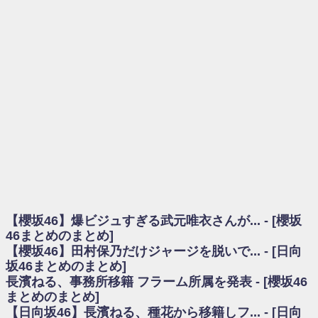
を察していた...
乃木坂46アンテナ / 長濱ねる、事務所移籍 フラーム所属を発表
乃木坂あんてな ～乃木坂46・欅坂46・日向坂46のニュース・情報・話題
をピックアップ / 【櫻坂46】ミーグリで喧嘩！？山下瞳月、これはマジギレし
てる
欅坂あんてな ～欅坂46のニュース・情報・話題をピックアップ / 良い品
揃え！櫻坂46 12thシングル『Make or Break』オフィシャルグッズ絶賛販売受
付中
欅坂/日向坂46まとめのまとめ / 【櫻坂46】原因はこれか！？大園玲、
Buddiesをざわつかせる...
乃木坂46アンテナ / 【櫻坂46】田村保乃だけジャージを脱いでいた理由
乃木坂あんてな ～乃木坂46・欅坂46・日向坂46のニュース・情報・話題
をピックアップ / 【櫻坂46】久々にあのメンバーがラヴィット出演へ！！！
日向坂46まとめのまとめ / 【櫻坂46】田村保乃だけジャージを脱いでいた
理由
【櫻坂46】爆ビジュすぎる武元唯衣さんが... - [櫻坂
日向坂46まとめのまとめ / 【日向坂46】富田鈴花1st写真集、発売記念記者
会見の模様がこちら！
46まとめのまとめ]
乃木坂欅坂まとめのまとめ / 【日向坂46】河田陽菜卒業の影響、ガチでデ
【櫻坂46】田村保乃だけジャージを脱いで... - [日向
カそう...
坂46まとめのまとめ]
欅坂あんてな ～欅坂46のニュース・情報・話題をピックアップ / れなッ
長濱ねる、事務所移籍 フラーム所属を発表 - [櫻坂46
ピーズ集結！櫻坂46守屋麗奈×遠藤理子、8/6「ラヴィット！」水曜スタジオ出
まとめのまとめ]
演決定
【日向坂46】長濱ねる、種花から移籍しフ... - [日向
欅坂/日向坂46まとめのまとめ / 【櫻坂46】田村保乃だけジャージを脱いで