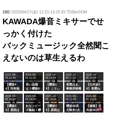
160:
2020/04/17(金) 11:21:14.25 ID:7D6jIvSGM
KAWADA爆音ミキサーでせ
っかく付けた
バックミュージック全然聞こ
えないのは草生えるわ
2025-08-
2025-08-
2025-08-
2025-08-
2025-08-
05 23:54
05 21:24
05 19:54
05 17:24
05 16:09
【櫻坂4
良い品揃
【櫻坂4
長濱ねる、
【日向坂4
6】田村保
え！櫻坂4
6】くりぃ
事務所移籍
6】長濱ね
乃だけジャ
6 12thシン
むしちゅー
フラーム所
る、種花か
2025-08-
2025-08-
2025-08-
2025-08-
2025-08-
ージを脱い
グル『Mak
の2人を手
属を発表
ら移籍しフ
05 16:04
05 14:54
05 13:24
05 12:09
05 10:19
でいた理由
e or Brea
玉に取る大
ラーム所属
k』オフィ
沼晶保【く
に。これで
【櫻坂4
れなッピー
【櫻坂4
櫻坂46武
【速報】日
シャルグッ
りぃむナン
事務所に所
6】原因は
ズ集結！櫻
6】原因は
元唯衣×大
向坂46河
ズ絶賛販売
タラ】
属している