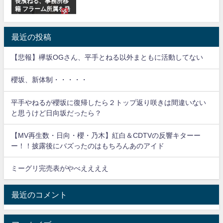
長濱ねる、事務所移
籍 フラーム所属を発
表
最近の投稿
【悲報】欅坂OGさん、平手とねる以外まともに活動してない
櫻坂、新体制・・・・・
平手やねるが櫻坂に復帰したら２トップ返り咲きは間違いない
と思うけど日向坂だったら？
【MV再生数・日向・櫻・乃木】紅白＆CDTVの反響キターー
ー！！披露後にバズったのはもちろんあのアイド
ミーグリ完売表がやべええええ
最近のコメント