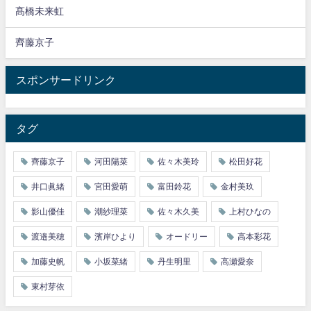
髙橋未来虹
齊藤京子
スポンサードリンク
タグ
齊藤京子
河田陽菜
佐々木美玲
松田好花
井口眞緒
宮田愛萌
富田鈴花
金村美玖
影山優佳
潮紗理菜
佐々木久美
上村ひなの
渡邉美穂
濱岸ひより
オードリー
高本彩花
加藤史帆
小坂菜緒
丹生明里
高瀬愛奈
東村芽依