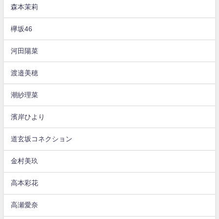
森本茉莉
欅坂46
河田陽菜
渡邉美穂
潮紗理菜
濱岸ひより
道玄坂コネクション
金村美玖
高本彩花
高瀬愛奈