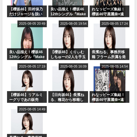
【櫻坂46】田村保乃
良い品揃え！櫻坂46
れなッピーズ集結！
だけジャージを脱い
12thシングル『Make
櫻坂46守屋麗奈×遠
でいた理由
or Break』オフィシ
藤理子、8/6「ラヴィ
2025-08-05 20:49
ャルグッズ絶賛販売
2025-08-05 19:54
ット！」水曜スタジ
2025-08-05 17:24
受付中
オ出演決定
良い品揃え！櫻坂46
【櫻坂46】くりぃむ
長濱ねる、事務所移
12thシングル『Make
しちゅーの2人を手玉
籍 フラーム所属を発
or Break』オフィシ
に取る大沼晶保【く
表
ャルグッズ絶賛販売
2025-08-05 17:19
りぃむナンタラ】
2025-08-05 16:09
2025-08-05 14:54
受付中
【櫻坂46】リアルミ
【日向坂46】長濱ね
れなッピーズ集結！
ーグリであの販売
る、種花から移籍し
櫻坂46守屋麗奈×遠
も！『Make or
フラーム所属に。こ
藤理子、8/6「ラヴィ
Break』オフィシャ
2025-08-05 14:49
れで事務所に所属し
ット！」水曜スタジ
ルグッズ解禁
ているのは... おひさ
オ出演決定
まの反応がこちら