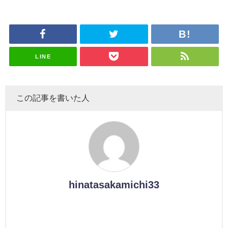
これか！？
坂46守屋
これか！？
沼晶保、お
田陽菜、グ
受付中
のは... おひ
大園玲、B
麗奈×遠藤
大園玲、B
風呂場のE
ループ卒業
さまの反応
uddiesを
理子、8/6
uddiesを
カップお姉
を発表
がこちら
ざわつかせ
「ラヴィッ
ざわつかせ
さんに恐怖
る...
ト！」水曜
る...
【くりぃむ
スタジオ出
ナンタラ】
演決定
LINE
この記事を書いた人
hinatasakamichi33