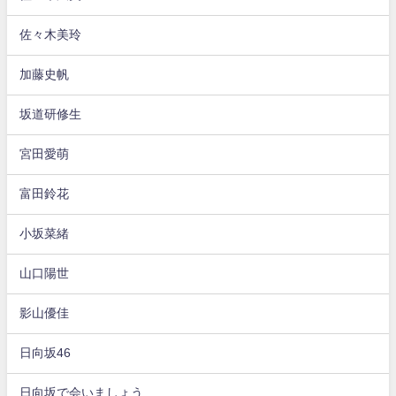
佐々木美玲
加藤史帆
坂道研修生
宮田愛萌
富田鈴花
小坂菜緒
山口陽世
影山優佳
日向坂46
日向坂で会いましょう