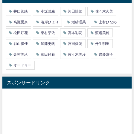
井口眞緒
小坂菜緒
河田陽菜
佐々木久美
高瀬愛奈
濱岸ひより
潮紗理菜
上村ひなの
松田好花
東村芽依
高本彩花
渡邉美穂
影山優佳
加藤史帆
宮田愛萌
丹生明里
金村美玖
富田鈴花
佐々木美玲
齊藤京子
オードリー
スポンサードリンク