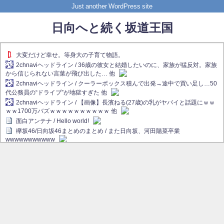
Just another WordPress site
日向へと続く坂道王国
大変だけど幸せ。等身大の子育て物語。
2chnaviヘッドライン / 36歳の彼女と結婚したいのに、家族が猛反対。家族
から信じられない言葉が飛び出した… 他
2chnaviヘッドライン / クーラーボックス積んで出発→途中で買い足し…50
代公務員の“ドライブ”が地獄すぎた 他
2chnaviヘッドライン / 【画像】長濱ねる(27歳)の乳がヤバイと話題にｗｗ
ｗｗ1700万バズｗｗｗｗｗｗｗｗｗｗ 他
面白アンテナ / Hello world!
欅坂46/日向坂46まとめのまとめ / また日向坂、河田陽菜卒業
wwwwwwwwwww
欅坂あんてな ～欅坂46のニュース・情報・話題をピックアップ / れなぁ
画伯こと櫻坂46守屋麗奈、生放送で新作を発表【ラヴィット！】
欅坂/日向坂46まとめのまとめ / 【櫻坂46】ハリソン守屋「ゆーづのせいで
す」【ラヴィット!】
日向坂46まとめのまとめ / 長濱ねる、事務所移籍 フラーム所属を発表
日向坂46まとめのまとめ / 【日向坂46】河田陽菜卒業後、衝撃の年齢順が
こちら
乃木坂欅坂まとめのまとめ / 【日向坂46】河田陽菜推し、このときに卒業