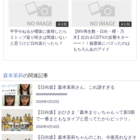
未分類
未分類
平手やねるが櫻坂に復帰したら
【MV再生数・日向・櫻・乃
２トップ返り咲きは間違いない
木】紅白＆CDTVの反響キター
と思うけど日向坂だったら？
ーー！！披露後にバズったのは
もちろんあのアイド
森本茉莉
の関連記事
【日向坂】森本茉莉さん、これ謎すぎる
wwwwwwwwww
2020年4月22日
【日向坂】おひさま「森本まりぃちゃんって新3期
で一番まともなタイプと思ってたからビックリ」
2020年4月10日
【日向坂】森本茉莉ちゃんのこれ、今後見れなさそ