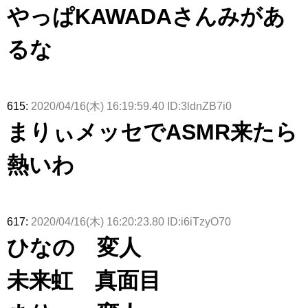
「ラヴィッ
ざわつかせ
さんに恐怖
て...【ラヴ
リー若林さ
やっぱKAWADAさんみがあ
ト！」水曜
る...
【くりぃむ
ィット 東
んと再会し
スタジオ出
ナンタラ】
京ドーム公
た結果･･･
演決定
演】
【激レアさ
るな
んを連れて
きた。】
615:
2020/04/16(木) 16:19:59.40 ID:3ldnZB7i0
まりぃメッセでASMR来たら
熱いわ
617:
2020/04/16(木) 16:20:23.80 ID:i6iTzyO70
ひなの 変人
未来虹 真面目