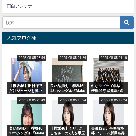
面白アンテナ
人気ブログ様
2025-08-05 23:54
2025-08-05 21:24
2025-08-05 21:19
【櫻坂46】田村保乃
良い品揃え！櫻坂46
れなッピーズ集結！
だけジャージを脱い
12thシングル『Make
櫻坂46守屋麗奈×遠
でいた理由
or Break』オフィシ
藤理子、8/6「ラヴィ
2025-08-05 20:49
ャルグッズ絶賛販売
2025-08-05 19:54
ット！」水曜スタジ
2025-08-05 17:24
受付中
オ出演決定
良い品揃え！櫻坂46
【櫻坂46】くりぃむ
長濱ねる、事務所移
12thシングル『Make
しちゅーの2人を手玉
籍 フラーム所属を発