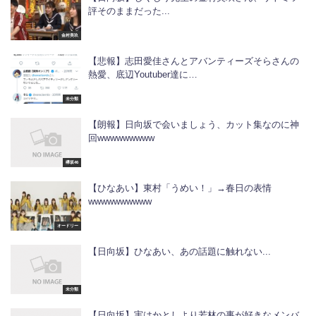
評そのままだった...
金村美玖
【悲報】志田愛佳さんとアバンティーズそらさんの
熱愛、底辺Youtuber達に…
未分類
【朗報】日向坂で会いましょう、カット集なのに神
回wwwwwwwww
欅坂46
【ひなあい】東村「うめい！」→春日の表情
wwwwwwwwww
オードリー
【日向坂】ひなあい、あの話題に触れない...
未分類
【日向坂】実はかとしより若林の事が好きなメンバ