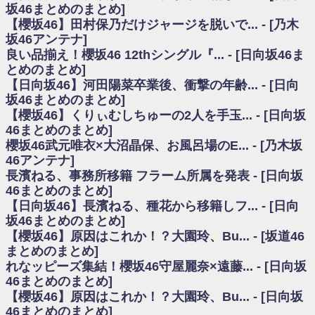
いた理由
坂46まとめのまとめ]
日向坂46まとめのまとめ / 【日向坂46】若林さん「笑えないぐらい師匠だ
【櫻坂46】田村保乃だけジャージを脱いで... - [乃木
から」佐々木久美と卒業後初の共演の様子がこちら！【激レアさん】
坂46アンテナ]
日向坂46まとめのまとめ / 【元日向坂46】情報解禁前で言えない！？丹生
良い品揃え！櫻坂46 12thシングル『... - [日向坂46ま
ちゃん、メンバーと会った模様
とめのまとめ]
乃木坂欅坂まとめのまとめ / 【日向坂46】この月、何かあるのか！？『お
【日向坂46】河田陽菜卒業後、衝撃の年齢... - [日向
願いバッハ！』ミーグリ日程がこちら
欅坂/日向坂46まとめのまとめ / 【櫻坂46】ミーグリで喧嘩！？山下瞳月、
坂46まとめのまとめ]
これはマジギレしてる
【櫻坂46】くりぃむしちゅーの2人を手玉... - [日向坂
乃木坂46アンテナ / 【櫻坂46】ハリソン守屋「ゆーづのせいです」【ラヴ
46まとめのまとめ]
ィット!】
櫻坂46武元唯衣×大沼晶保、お風呂場のE... - [乃木坂
乃木坂あんてな ～乃木坂46・欅坂46・日向坂46のニュース・情報・話題
46アンテナ]
をピックアップ / 良い品揃え！櫻坂46 12thシングル『Make or Break』オフィ
シャルグッズ絶賛販売受付中
長濱ねる、事務所移籍 フラーム所属を発表 - [日向坂
日向坂46まとめのまとめ / 【日向坂46】この月、何かあるのか！？『お願
46まとめのまとめ]
いバッハ！』ミーグリ日程がこちら
【日向坂46】長濱ねる、種花から移籍しフ... - [日向
日向坂46まとめのまとめ / 【元日向坂46】この卒業生、めちゃくちゃテレ
坂46まとめのまとめ]
ビで見かけるな
【櫻坂46】原因はこれか！？大園玲、Bu... - [坂道46
欅坂/日向坂46まとめのまとめ / 【櫻坂46】リアルミーグリであの販売も！
まとめのまとめ]
『Make or Break』オフィシャルグッズ解禁
れなッピーズ集結！櫻坂46守屋麗奈×遠藤... - [日向坂
乃木坂46アンテナ / 【櫻坂46】ミーグリで喧嘩！？山下瞳月、これはマジ
ギレしてる
46まとめのまとめ]
乃木坂あんてな ～乃木坂46・欅坂46・日向坂46のニュース・情報・話題
【櫻坂46】原因はこれか！？大園玲、Bu... - [日向坂
をピックアップ / れなッピーズ集結！櫻坂46守屋麗奈×遠藤理子、8/6「ラヴィ
46まとめのまとめ]
ット！」水曜スタジオ出演決定