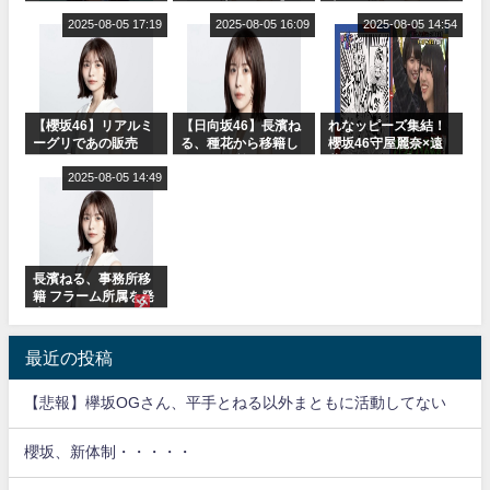
or Break』オフィシ
に取る大沼晶保【く
表
ャルグッズ絶賛販売
2025-08-05 17:19
りぃむナンタラ】
2025-08-05 16:09
2025-08-05 14:54
受付中
【櫻坂46】リアルミ
【日向坂46】長濱ね
れなッピーズ集結！
ーグリであの販売
る、種花から移籍し
櫻坂46守屋麗奈×遠
も！『Make or
フラーム所属に。こ
藤理子、8/6「ラヴィ
Break』オフィシャ
2025-08-05 14:49
れで事務所に所属し
ット！」水曜スタジ
ルグッズ解禁
ているのは... おひさ
オ出演決定
まの反応がこちら
長濱ねる、事務所移
籍 フラーム所属を発
表
最近の投稿
【悲報】欅坂OGさん、平手とねる以外まともに活動してない
櫻坂、新体制・・・・・