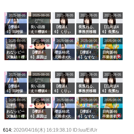
2025-08-05
2025-08-05
2025-08-05
2025-08-05
2025-08-05
【櫻坂4
良い品揃
【櫻坂4
長濱ねる、
【日向坂4
6】田村保
え！櫻坂4
6】くりぃ
事務所移籍
6】長濱ね
乃だけジャ
6 12thシン
むしちゅー
フラーム所
る、種花か
2025-08-05
2025-08-05
2025-08-05
2025-08-05
2025-08-05
ージを脱い
グル『Mak
の2人を手
属を発表
ら移籍しフ
でいた理由
e or Brea
玉に取る大
ラーム所属
k』オフィ
沼晶保【く
に。これで
れなッピー
【櫻坂4
櫻坂46武
【櫻坂4
日向坂46
シャルグッ
りぃむナン
事務所に所
ズ集結！櫻
6】原因は
元唯衣×大
6】なすな
卒業後初共
ズ絶賛販売
タラ】
属している
坂46守屋
これか！？
沼晶保、お
か中西さん
演！佐々木
受付中
のは... おひ
麗奈×遠藤
大園玲、B
風呂場のE
が号泣した
久美さん、
さまの反応
理子、8/6
uddiesを
カップお姉
2曲目っ
師匠オード
2025-08-05
2025-08-05
2025-08-05
2025-08-05
がこちら
2025-08-05
「ラヴィッ
ざわつかせ
さんに恐怖
て...【ラヴ
リー若林さ
ト！」水曜
る...
【くりぃむ
ィット 東
んと再会し
スタジオ出
ナンタラ】
京ドーム公
た結果･･･
【櫻坂4
良い品揃
【櫻坂4
長濱ねる、
【日向坂4
演決定
演】
【激レアさ
6】田村保
え！櫻坂4
6】くりぃ
事務所移籍
6】長濱ね
んを連れて
乃だけジャ
6 12thシン
むしちゅー
フラーム所
る、種花か
2025-08-05
2025-08-05
2025-08-05
2025-08-05
きた。】
2025-08-05
ージを脱い
グル『Mak
の2人を手
属を発表
ら移籍しフ
でいた理由
e or Brea
玉に取る大
ラーム所属
k』オフィ
沼晶保【く
に。これで
れなッピー
【櫻坂4
櫻坂46武
【櫻坂4
日向坂46
シャルグッ
りぃむナン
事務所に所
ズ集結！櫻
6】原因は
元唯衣×大
6】なすな
卒業後初共
ズ絶賛販売
タラ】
属している
坂46守屋
これか！？
沼晶保、お
か中西さん
演！佐々木
受付中
のは... おひ
麗奈×遠藤
大園玲、B
風呂場のE
が号泣した
久美さん、
614:
2020/04/16(木) 16:19:38.10 ID:luu/EifUr
さまの反応
理子、8/6
uddiesを
カップお姉
2曲目っ
師匠オード
がこちら