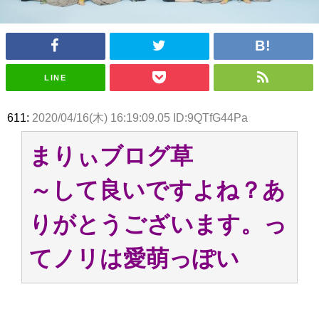
アイドル – ぷぅアンテナ / 2022年3月22日（火）のメディア情報
アイドル – ぷぅアンテナ / 【乃木坂46】井上和の『なぎおはぎ』って こん
ぺいとう×いちごみるく×マヨラー星人 と同じと考えてよろしいですか？
アイドル – ぷぅアンテナ / 【乃木坂46】日村勇紀 gif職人が切り抜いた名シ
ーン.gif
LINE
ふぇどみ！ / 【悲報】呪術廻戦、視聴率5.1%
ふぇどみ！ / 【画像】スポ－ツキャスターお姉さん・ハメまくりだったｗｗ
ｗｗｗｗｗｗｗｗｗｗ
611:
2020/04/16(木) 16:19:09.05 ID:9QTfG44Pa
ふぇどみ！ / 【悲報】母「裕福な過程が高学歴になるとか大嘘。教育に金を
かけまくったうちの息子が団地住みの貧乏に学歴で負けた」
まりぃブログ草
Powered by livedoor 相互RSS
～して良いですよね？あ
りがとうございます。っ
てノリは愛萌っぽい