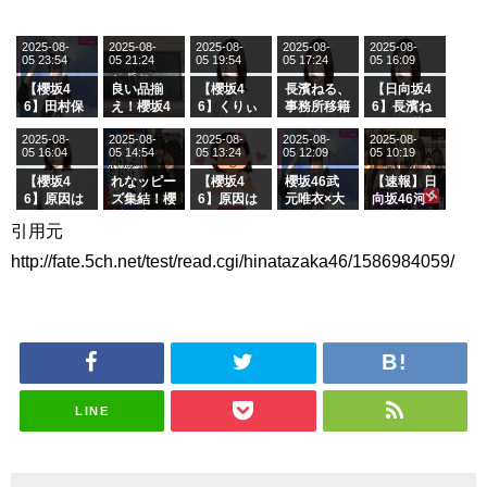
2025-08-
2025-08-
2025-08-
2025-08-
2025-08-
05 23:54
05 21:24
05 19:54
05 17:24
05 16:09
【櫻坂4
良い品揃
【櫻坂4
長濱ねる、
【日向坂4
6】田村保
え！櫻坂4
6】くりぃ
事務所移籍
6】長濱ね
乃だけジャ
6 12thシン
むしちゅー
フラーム所
る、種花か
2025-08-
2025-08-
2025-08-
2025-08-
2025-08-
ージを脱い
グル『Mak
の2人を手
属を発表
ら移籍しフ
05 16:04
05 14:54
05 13:24
05 12:09
05 10:19
でいた理由
e or Brea
玉に取る大
ラーム所属
k』オフィ
沼晶保【く
に。これで
【櫻坂4
れなッピー
【櫻坂4
櫻坂46武
【速報】日
シャルグッ
りぃむナン
事務所に所
6】原因は
ズ集結！櫻
6】原因は
元唯衣×大
向坂46河
ズ絶賛販売
タラ】
属している
これか！？
坂46守屋
これか！？
沼晶保、お
田陽菜、グ
引用元
受付中
のは... おひ
大園玲、B
麗奈×遠藤
大園玲、B
風呂場のE
ループ卒業
さまの反応
uddiesを
理子、8/6
uddiesを
カップお姉
を発表
http://fate.5ch.net/test/read.cgi/hinatazaka46/1586984059/
がこちら
ざわつかせ
「ラヴィッ
ざわつかせ
さんに恐怖
る...
ト！」水曜
る...
【くりぃむ
スタジオ出
ナンタラ】
演決定
LINE