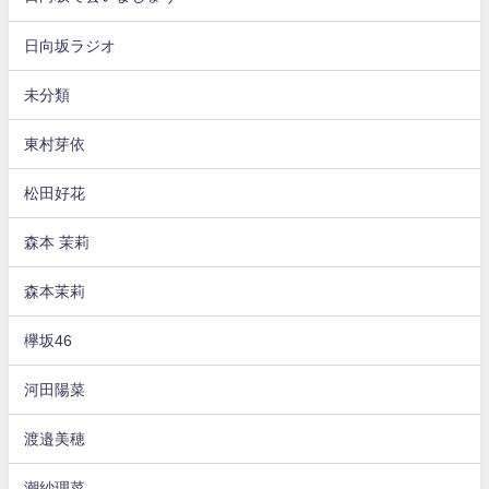
日向坂ラジオ
未分類
東村芽依
松田好花
森本 茉莉
森本茉莉
欅坂46
河田陽菜
渡邉美穂
潮紗理菜