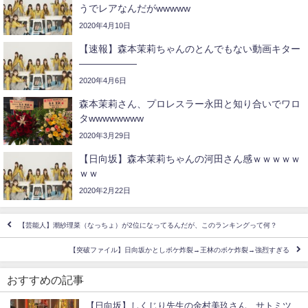
うでレアなんだがwwwww
2020年4月10日
【速報】森本茉莉ちゃんのとんでもない動画キター
――――――
2020年4月6日
森本茉莉さん、プロレスラー永田と知り合いでワロ
タwwwwwwww
2020年3月29日
【日向坂】森本茉莉ちゃんの河田さん感ｗｗｗｗｗ
ｗｗ
2020年2月22日
【芸能人】潮紗理菜（なっちょ）が2位になってるんだが、このランキングって何？
【突破ファイル】日向坂かとしボケ炸裂→王林のボケ炸裂→強烈すぎる
おすすめの記事
【日向坂】しくじり先生の金村美玖さん、サトミツ