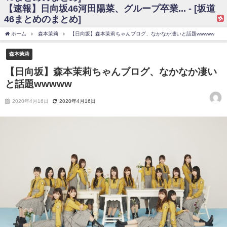
【速報】日向坂46河田陽菜、グループ卒業... - [坂道
日向坂46まとめのまとめ / 【日向坂46】富田鈴花、次の事務所が決まって
46まとめのまとめ]
そう！？
日向坂46まとめのまとめ / 【日向坂46】富田鈴花、次の事務所が決まって
ホーム
森本茉莉
【日向坂】森本茉莉ちゃんブログ、なかなか凄いと話題wwwww
そう！？
乃木坂46アンテナ / 【日向坂46】この月、何かあるのか！？『お願いバッ
森本茉莉
ハ！』ミーグリ日程がこちら
乃木坂あんてな ～乃木坂46・欅坂46・日向坂46のニュース・情報・話題
【日向坂】森本茉莉ちゃんブログ、なかなか凄い
をピックアップ / 日向坂46卒業後初共演！佐々木久美さん、師匠オードリー若
と話題wwwww
林さんと再会した結果･･･【激レアさんを連れてきた。】
欅坂46/日向坂46まとめのまとめ / 『anan』の表紙の櫻坂46さん、多様性
の時代だと話題に
2020年4月16日
2020年4月16日
欅坂46/日向坂46まとめのまとめ / 日向坂46より重大発表！！！！
日向坂46まとめのまとめ / 【朗報】増田三莉音さんの生足
wwwwwwwwwwww
日向坂46まとめのまとめ / 筒井あやめ、アレをチラリ。こういう偶然の方
が官能的だよな？
日向坂46まとめのまとめ / 【日向坂46】富田鈴花1st写真集の先行カット、
これも素晴らしい
日向坂46まとめのまとめ / 【日向坂46】五期生着ぐるみ生写真も！ 富田鈴
花考案グッズ＆生写真5種が公開される
日向坂46まとめのまとめ / これから彼氏と行為する直前の賀喜遥香、やば
い
アイドル – ぷぅアンテナ / 「乃木坂46ののぎおび⊿」北野日奈子が生配
信！【2022.3.22 17:15〜 SHOWROOM】