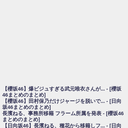
を察していた...
乃木坂46アンテナ / 長濱ねる、事務所移籍 フラーム所属を発表
乃木坂あんてな ～乃木坂46・欅坂46・日向坂46のニュース・情報・話題
をピックアップ / 【櫻坂46】ミーグリで喧嘩！？山下瞳月、これはマジギレし
てる
欅坂あんてな ～欅坂46のニュース・情報・話題をピックアップ / 良い品
揃え！櫻坂46 12thシングル『Make or Break』オフィシャルグッズ絶賛販売受
付中
欅坂/日向坂46まとめのまとめ / 【櫻坂46】原因はこれか！？大園玲、
Buddiesをざわつかせる...
乃木坂46アンテナ / 【櫻坂46】田村保乃だけジャージを脱いでいた理由
乃木坂あんてな ～乃木坂46・欅坂46・日向坂46のニュース・情報・話題
をピックアップ / 【櫻坂46】久々にあのメンバーがラヴィット出演へ！！！
日向坂46まとめのまとめ / 【櫻坂46】田村保乃だけジャージを脱いでいた
理由
【櫻坂46】爆ビジュすぎる武元唯衣さんが... - [櫻坂
日向坂46まとめのまとめ / 【日向坂46】富田鈴花1st写真集、発売記念記者
会見の模様がこちら！
46まとめのまとめ]
乃木坂欅坂まとめのまとめ / 【日向坂46】河田陽菜卒業の影響、ガチでデ
【櫻坂46】田村保乃だけジャージを脱いで... - [日向
カそう...
坂46まとめのまとめ]
欅坂あんてな ～欅坂46のニュース・情報・話題をピックアップ / れなッ
長濱ねる、事務所移籍 フラーム所属を発表 - [櫻坂46
ピーズ集結！櫻坂46守屋麗奈×遠藤理子、8/6「ラヴィット！」水曜スタジオ出
まとめのまとめ]
演決定
【日向坂46】長濱ねる、種花から移籍しフ... - [日向
欅坂/日向坂46まとめのまとめ / 【櫻坂46】田村保乃だけジャージを脱いで