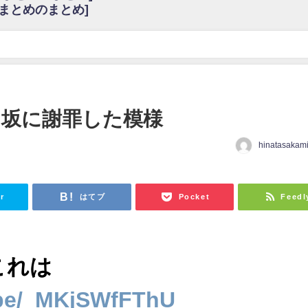
6まとめのまとめ]
w
官能的だよな？
これも素晴らしい
花考案グッズ＆生写真5種が公開される
3.22 17:15〜 SHOWROOM】
んぺいとう×いちごみるく×マヨラー星人 と同じと考えてよろしいですか？
日向坂に謝罪した模様
gif
hinatasakam
ｗｗｗｗｗｗｗｗｗｗ
日
をかけまくったうちの息子が団地住みの貧乏に学歴で負けた」
r
はてブ
Pocket
Feedl
これは
u.be/_MKjSWfFThU