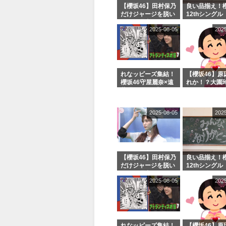
【櫻坂46】田村保乃
良い品揃え！櫻
だけジャージを脱い
12thシングル
でいた理由
e or Break
2025-08-05
202
シャルグッズ
売受付中
れなッピーズ集結！
【櫻坂46】原
櫻坂46守屋麗奈×遠
れか！？大園
藤理子、8/6「ラヴ
uddiesをざ
ィット！」水曜スタ
る...
ジオ出演決定
2025-08-05
202
【櫻坂46】田村保乃
良い品揃え！櫻
だけジャージを脱い
12thシングル
でいた理由
e or Break
2025-08-05
202
シャルグッズ
売受付中
れなッピーズ集結！
【櫻坂46】原