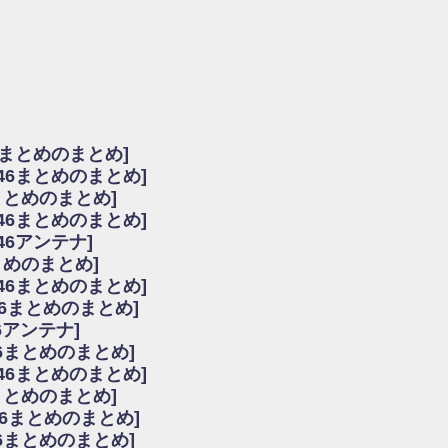
由
会見の模様がこちら！
...
ーズ集結！櫻坂46守屋麗奈×遠藤理子、8/6「ラヴィット！」水曜スタジオ出演決定
た理由
だから」佐々木久美と卒業後初の共演の様子がこちら！【激レアさん】
ちゃん、メンバーと会った模様
6まとめのまとめ]
願いバッハ！』ミーグリ日程がこちら
坂46まとめのまとめ]
これはマジギレしてる
まとめのまとめ]
ト!】
坂46まとめのまとめ]
アップ / 良い品揃え！櫻坂46 12thシングル『Make or Break』オフィシャ
いバッハ！』ミーグリ日程がこちら
46アンテナ]
で見かけるな
まとめのまとめ]
ke or Break』オフィシャルグッズ解禁
坂46まとめのまとめ]
レしてる
46まとめのまとめ]
ピックアップ / れなッピーズ集結！櫻坂46守屋麗奈×遠藤理子、8/6「ラヴィット
6アンテナ]
う！？
6まとめのまとめ]
う！？
坂46まとめのまとめ]
ハ！』ミーグリ日程がこちら
6まとめのまとめ]
ピックアップ / 日向坂46卒業後初共演！佐々木久美さん、師匠オードリー若林さん
46まとめのまとめ]
の時代だと話題に
46まとめのまとめ]