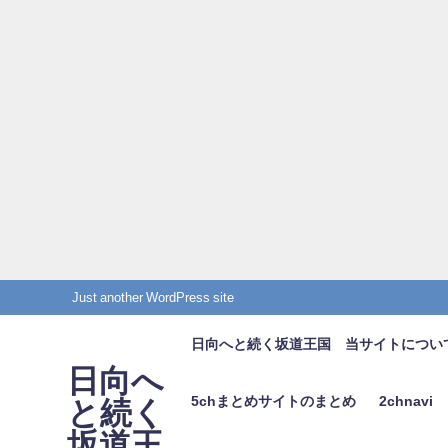
Just another WordPress site
日向へと続く坂道王国 当サイトについ
日向へ
5chまとめサイトのまとめ
2chnavi
と続く
坂道王