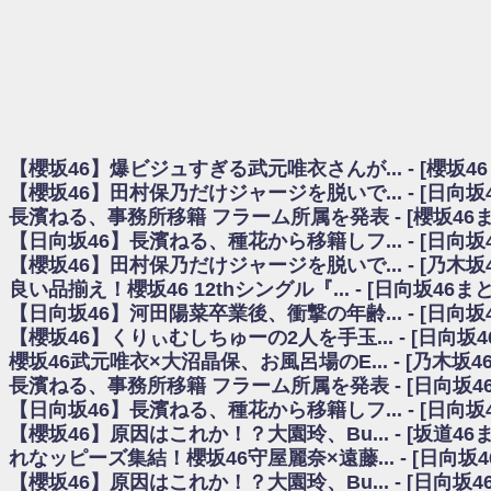
日向坂46まとめのまとめ / 【櫻坂46】田村保乃だけジャージを脱いでいた理
日向坂46まとめのまとめ / 【日向坂46】富田鈴花1st写真集、発売記念記者
乃木坂欅坂まとめのまとめ / 【日向坂46】河田陽菜卒業の影響、ガチでデカそう
欅坂あんてな ～欅坂46のニュース・情報・話題をピックアップ / れなッピ
欅坂/日向坂46まとめのまとめ / 【櫻坂46】田村保乃だけジャージを脱いでい
日向坂46まとめのまとめ / 【日向坂46】若林さん「笑えないぐらい師匠
日向坂46まとめのまとめ / 【元日向坂46】情報解禁前で言えない！？丹生
【櫻坂46】爆ビジュすぎる武元唯衣さんが... - [櫻坂4
乃木坂欅坂まとめのまとめ / 【日向坂46】この月、何かあるのか！？『お
【櫻坂46】田村保乃だけジャージを脱いで... - [日向
欅坂/日向坂46まとめのまとめ / 【櫻坂46】ミーグリで喧嘩！？山下瞳月、
長濱ねる、事務所移籍 フラーム所属を発表 - [櫻坂46
乃木坂46アンテナ / 【櫻坂46】ハリソン守屋「ゆーづのせいです」【ラヴィッ
【日向坂46】長濱ねる、種花から移籍しフ... - [日向
乃木坂あんてな ～乃木坂46・欅坂46・日向坂46のニュース・情報・話題をピック
日向坂46まとめのまとめ / 【日向坂46】この月、何かあるのか！？『お願
【櫻坂46】田村保乃だけジャージを脱いで... - [乃木坂
日向坂46まとめのまとめ / 【元日向坂46】この卒業生、めちゃくちゃテレビ
良い品揃え！櫻坂46 12thシングル『... - [日向坂46
欅坂/日向坂46まとめのまとめ / 【櫻坂46】リアルミーグリであの販売も！『Ma
【日向坂46】河田陽菜卒業後、衝撃の年齢... - [日向
乃木坂46アンテナ / 【櫻坂46】ミーグリで喧嘩！？山下瞳月、これはマジギ
【櫻坂46】くりぃむしちゅーの2人を手玉... - [日向坂
乃木坂あんてな ～乃木坂46・欅坂46・日向坂46のニュース・情報・話題を
櫻坂46武元唯衣×大沼晶保、お風呂場のE... - [乃木坂4
日向坂46まとめのまとめ / 【日向坂46】富田鈴花、次の事務所が決まってそ
長濱ねる、事務所移籍 フラーム所属を発表 - [日向坂4
日向坂46まとめのまとめ / 【日向坂46】富田鈴花、次の事務所が決まってそ
【日向坂46】長濱ねる、種花から移籍しフ... - [日向
乃木坂46アンテナ / 【日向坂46】この月、何かあるのか！？『お願いバッ
【櫻坂46】原因はこれか！？大園玲、Bu... - [坂道4
乃木坂あんてな ～乃木坂46・欅坂46・日向坂46のニュース・情報・話題を
れなッピーズ集結！櫻坂46守屋麗奈×遠藤... - [日向坂
欅坂46/日向坂46まとめのまとめ / 『anan』の表紙の櫻坂46さん、多様性
【櫻坂46】原因はこれか！？大園玲、Bu... - [日向坂
欅坂46/日向坂46まとめのまとめ / 日向坂46より重大発表！！！！