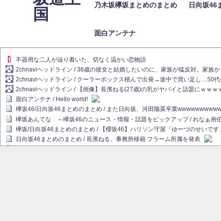
乃木坂欅坂まとめのまとめ
日向坂46
国
面白アンテナ
不器用な二人が辿り着いた、切なく温かい恋物語
2chnaviヘッドライン / 36歳の彼女と結婚したいのに、家族が猛反対。家
2chnaviヘッドライン / クーラーボックス積んで出発→途中で買い足し…50
2chnaviヘッドライン / 【画像】長濱ねる(27歳)の乳がヤバイと話題にｗｗ
面白アンテナ / Hello world!
欅坂46/日向坂46まとめのまとめ / また日向坂、河田陽菜卒業wwwwwwwww
欅坂あんてな ～欅坂46のニュース・情報・話題をピックアップ / れなぁ
欅坂/日向坂46まとめのまとめ / 【櫻坂46】ハリソン守屋「ゆーづのせいです
日向坂46まとめのまとめ / 長濱ねる、事務所移籍 フラーム所属を発表
日向坂46まとめのまとめ / 【日向坂46】河田陽菜卒業後、衝撃の年齢順がこ
乃木坂欅坂まとめのまとめ / 【日向坂46】河田陽菜推し、このときに卒業を察し
乃木坂46アンテナ / 長濱ねる、事務所移籍 フラーム所属を発表
乃木坂あんてな ～乃木坂46・欅坂46・日向坂46のニュース・情報・話題を
欅坂あんてな ～欅坂46のニュース・情報・話題をピックアップ / 良い品揃え！櫻坂
欅坂/日向坂46まとめのまとめ / 【櫻坂46】原因はこれか！？大園玲、Buddie
乃木坂46アンテナ / 【櫻坂46】田村保乃だけジャージを脱いでいた理由
乃木坂あんてな ～乃木坂46・欅坂46・日向坂46のニュース・情報・話題を