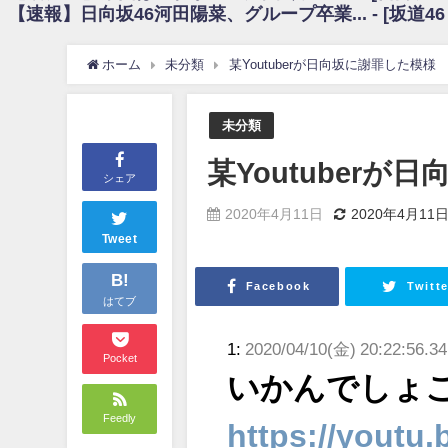
【速報】日向坂46河田陽菜、グループ卒業... - [坂道4
日向坂46まとめのまとめ / 【朗報】増田三莉音さんの生足wwwwwwwwwww
日向坂46まとめのまとめ / 筒井あやめ、アレをチラリ。こういう偶然の方が
日向坂46まとめのまとめ / 【日向坂46】富田鈴花1st写真集の先行カット、
ホーム
未分類
某Youtuberが日向坂に謝罪した模様
日向坂46まとめのまとめ / 【日向坂46】五期生着ぐるみ生写真も！ 富田鈴
日向坂46まとめのまとめ / これから彼氏と行為する直前の賀喜遥香、やばい
アイドル – ぷぅアンテナ / 「乃木坂46ののぎおび⊿」北野日奈子が生配信！【2022.
未分類
アイドル – ぷぅアンテナ / 2022年3月22日（火）のメディア情報
アイドル – ぷぅアンテナ / 【乃木坂46】井上和の『なぎおはぎ』って こ
某Youtuberが
アイドル – ぷぅアンテナ / 【乃木坂46】日村勇紀 gif職人が切り抜いた名シーン.
シェア
ふぇどみ！ / 【悲報】呪術廻戦、視聴率5.1%
ふぇどみ！ / 【画像】スポ－ツキャスターお姉さん・ハメまくりだったｗｗ
2020年4月11日
2020年4月11
ふぇどみ！ / 【悲報】母「裕福な過程が高学歴になるとか大嘘。教育に金
Tweet
Powered by livedoor 相互RSS
B!
Facebook
Twitte
はてブ
1:
2020/04/10(金) 20:22:56.34
Pocket
いかんでしょ
Feedly
https://yout