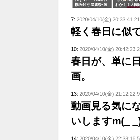
櫻坂46守屋麗奈×遠
れか！？大園
藤理子、8/6「ラヴ
uddiesをざ
ィット！」水曜スタ
る...
7:
2020/04/10(金) 20:33:41.2
ジオ出演決定
軽く春日に似
10:
2020/04/10(金) 20:42:23.2
春日が、単に
画。
13:
2020/04/10(金) 21:12:22.
動画見る気に
いしますm(_ _
14:
2020/04/10(金) 22:38:16.