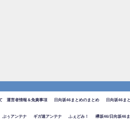
て 運営者情報＆免責事項
日向坂46まとめのまとめ
日向坂46ま
ぷぅアンテナ
ギガ速アンテナ
ふぇどみ！
欅坂46/日向坂4