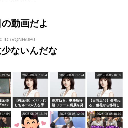
日の動画だよ
70 ID:rVQNHstP0
数少ないんだな
5 21:24
2025-08-05 19:54
2025-08-05 17:24
2025-08-05 16:09
坂46
【櫻坂46】くりぃむ
長濱ねる、事務所移
【日向坂46】長濱ね
『Mak
しちゅーの2人を手
籍 フラーム所属を発
る、種花から移籍し
』オフィ
玉に取る大沼晶保
表
フラーム所属に。こ
5 14:54
2025-08-05 13:24
2025-08-05 12:09
2025-08-05 10:19
絶賛販
【くりぃむナンタ
れで事務所に所属し
ラ】
ているのは... おひさ
まの反応がこちら