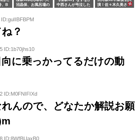
玲、B
沼晶保、お風呂場の
中西さんが号泣した
演！佐々木久美さ
わつかせ
Eカップお姉さんに
2曲目って...【ラヴ
ん、師匠オードリー
恐怖【くりぃむナン
ィット 東京ドーム公
若林さんと再会した
1 ID:gulIBFBPM
タラ】
演】
結果･･･【激レアさ
んを連れてきた。】
てね？
5 ID:1b70jhs10
日向に乗っかってるだけの動
92 ID:M0FNIFIXd
なれんので、どなたか解説お願
)m
58 ID:8WfBUaxB0