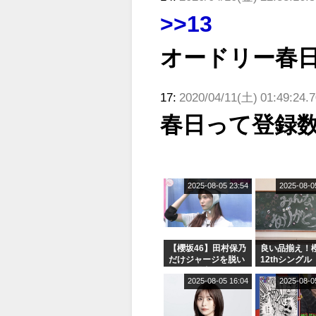
>>13
オードリー春
17:
2020/04/11(土) 01:49:24.
春日って登録
2025-08-05 23:54
2025-08-0
【櫻坂46】田村保乃
良い品揃え！櫻
だけジャージを脱い
12thシングル
でいた理由
e or Break
2025-08-05 16:04
2025-08-0
シャルグッズ
売受付中