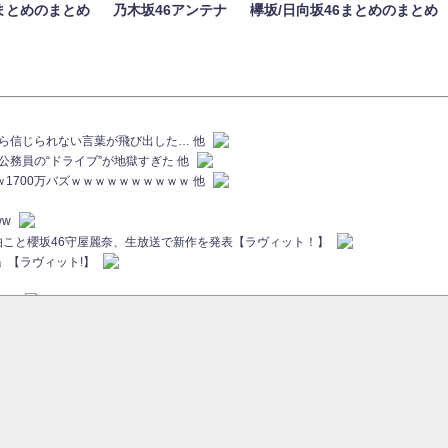
まとめのまとめ
乃木坂46アンテナ
欅坂/日向坂46まとめのまとめ
族から信じられない言葉が飛び出した… 他
代公務員の“ドライブ”が地獄すぎた 他
ｗｗ1700万バズｗｗｗｗｗｗｗｗｗｗ 他
ww
画伯こと櫻坂46守屋麗奈、生放送で新作を発表【ラヴィット！】
」【ラヴィット!】
ちら
ていた...
ピックアップ / 【櫻坂46】ミーグリで喧嘩！？山下瞳月、これはマジギレしてる
46 12thシングル『Make or Break』オフィシャルグッズ絶賛販売受付中
sをざわつかせる...
ピックアップ / 【櫻坂46】久々にあのメンバーがラヴィット出演へ！！！