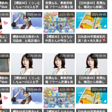
坂46
【櫻坂46】くりぃむ
長濱ねる、事務所移
【日向坂46】長濱ね
『Mak
しちゅーの2人を手
籍 フラーム所属を発
る、種花から移籍し
』オフィ
玉に取る大沼晶保
表
フラーム所属に。こ
5-08-05
2025-08-05
2025-08-05
2025-08-05
絶賛販
【くりぃむナンタ
れで事務所に所属し
ラ】
ているのは... おひさ
まの反応がこちら
因はこ
櫻坂46武元唯衣×大
【櫻坂46】なすなか
日向坂46卒業後初共
玲、B
沼晶保、お風呂場の
中西さんが号泣した
演！佐々木久美さ
わつかせ
Eカップお姉さんに
2曲目って...【ラヴ
ん、師匠オードリー
恐怖【くりぃむナン
ィット 東京ドーム公
若林さんと再会した
タラ】
演】
結果･･･【激レアさ
5-08-05
2025-08-05
2025-08-05
2025-08-05
んを連れてきた。】
坂46
【櫻坂46】くりぃむ
長濱ねる、事務所移
【日向坂46】長濱ね
『Mak
しちゅーの2人を手
籍 フラーム所属を発
る、種花から移籍し
』オフィ
玉に取る大沼晶保
表
フラーム所属に。こ
5-08-05
2025-08-05
2025-08-05
2025-08-05
絶賛販
【くりぃむナンタ
れで事務所に所属し
ラ】
ているのは... おひさ
まの反応がこちら
因はこ
櫻坂46武元唯衣×大
【櫻坂46】なすなか
日向坂46卒業後初共