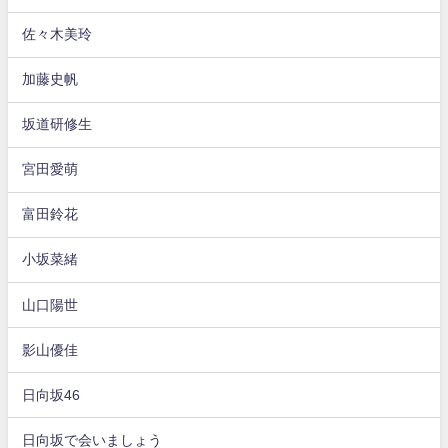
佐々木美玲
加藤史帆
坂道研修生
宮田愛萌
富田鈴花
小坂菜緒
山口陽世
影山優佳
日向坂46
日向坂で会いましょう