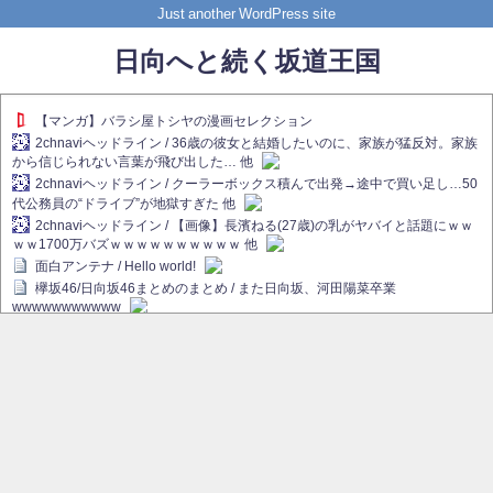
Just another WordPress site
日向へと続く坂道王国
【マンガ】バラシ屋トシヤの漫画セレクション
2chnaviヘッドライン / 36歳の彼女と結婚したいのに、家族が猛反対。家族
から信じられない言葉が飛び出した… 他
2chnaviヘッドライン / クーラーボックス積んで出発→途中で買い足し…50
代公務員の“ドライブ”が地獄すぎた 他
2chnaviヘッドライン / 【画像】長濱ねる(27歳)の乳がヤバイと話題にｗｗ
ｗｗ1700万バズｗｗｗｗｗｗｗｗｗｗ 他
面白アンテナ / Hello world!
欅坂46/日向坂46まとめのまとめ / また日向坂、河田陽菜卒業
wwwwwwwwwww
欅坂あんてな ～欅坂46のニュース・情報・話題をピックアップ / れなぁ
画伯こと櫻坂46守屋麗奈、生放送で新作を発表【ラヴィット！】
欅坂/日向坂46まとめのまとめ / 【櫻坂46】ハリソン守屋「ゆーづのせいで
す」【ラヴィット!】
日向坂46まとめのまとめ / 長濱ねる、事務所移籍 フラーム所属を発表
日向坂46まとめのまとめ / 【日向坂46】河田陽菜卒業後、衝撃の年齢順が
こちら
乃木坂欅坂まとめのまとめ / 【日向坂46】河田陽菜推し、このときに卒業