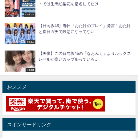
トでは生田絵梨花を指名してたけ…
オードリー
【日向坂46】春日「おたけのプレイ」発言！おたけ
と春日ガチで険悪になってない…
日向坂46
【画像】この日向坂46の「なおみく」よりルックス
レベルが高いカップルっている…
小坂菜緒
おススメ
スポンサードリンク