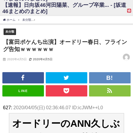
【速報】日向坂46河田陽菜、グループ卒業... - [坂道
日向坂46まとめのまとめ / 【日向坂46】富田鈴花、次の事務所が決まって
46まとめのまとめ]
そう！？
日向坂46まとめのまとめ / 【日向坂46】富田鈴花、次の事務所が決まって
ホーム
未分類
【富田ポケんち出演】オードリー春日、フライング告知ｗｗｗｗｗｗ
そう！？
乃木坂46アンテナ / 【日向坂46】この月、何かあるのか！？『お願いバッ
未分類
ハ！』ミーグリ日程がこちら
乃木坂あんてな ～乃木坂46・欅坂46・日向坂46のニュース・情報・話題
【富田ポケんち出演】オードリー春日、フライン
をピックアップ / 日向坂46卒業後初共演！佐々木久美さん、師匠オードリー若
グ告知ｗｗｗｗｗｗ
林さんと再会した結果･･･【激レアさんを連れてきた。】
欅坂46/日向坂46まとめのまとめ / 『anan』の表紙の櫻坂46さん、多様性
の時代だと話題に
2020年4月5日
2020年4月5日
欅坂46/日向坂46まとめのまとめ / 日向坂46より重大発表！！！！
日向坂46まとめのまとめ / 【朗報】増田三莉音さんの生足
wwwwwwwwwwww
日向坂46まとめのまとめ / 筒井あやめ、アレをチラリ。こういう偶然の方
が官能的だよな？
LINE
日向坂46まとめのまとめ / 【日向坂46】富田鈴花1st写真集の先行カット、
これも素晴らしい
日向坂46まとめのまとめ / 【日向坂46】五期生着ぐるみ生写真も！ 富田鈴
627:
2020/04/05(日) 02:36:46.07 ID:icJWM++L0
花考案グッズ＆生写真5種が公開される
日向坂46まとめのまとめ / これから彼氏と行為する直前の賀喜遥香、やば
い
オードリーのANN久しぶ
アイドル – ぷぅアンテナ / 「乃木坂46ののぎおび⊿」北野日奈子が生配
信！【2022.3.22 17:15〜 SHOWROOM】