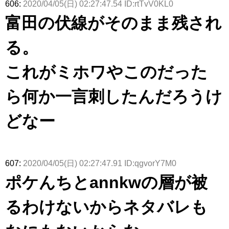
606:
2020/04/05(日) 02:27:47.54 ID:rtTvV0KL0
富田の伏線がそのまま残され
る。
これがミホワやこのだった
ら何か一言刺したんだろうけ
どなー
607:
2020/04/05(日) 02:27:47.91 ID:qgvorY7M0
ポケんちとannkwの層が被
るわけないからネタバレも