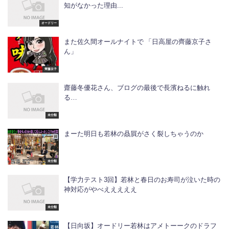
知がなかった理由...
オードリー
また佐久間オールナイトで 「日高屋の齊藤京子さ
ん」
齊藤京子
齋藤冬優花さん、ブログの最後で長濱ねるに触れ
る…
未分類
まーた明日も若林の贔屓がさく裂しちゃうのか
未分類
【学力テスト3回】若林と春日のお寿司が泣いた時の
神対応がやべえええええ
未分類
【日向坂】オードリー若林はアメトーークのドラフ