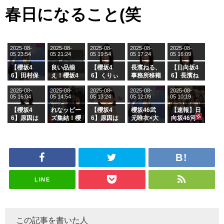
春日になること(笑
2025-08-
2025-08-
2025-08-
2025-08-
2025-08-
05 23:54
05 21:24
05 19:54
05 17:24
05 16:09
【櫻坂4
良い品揃
【櫻坂4
長濱ねる、
【日向坂4
6】田村保
え！櫻坂4
6】くりぃ
事務所移籍
6】長濱ね
乃だけジャ
6 12thシン
むしちゅー
フラーム所
る、種花か
2025-08-
2025-08-
2025-08-
2025-08-
2025-08-
ージを脱い
グル『Mak
の2人を手
属を発表
ら移籍しフ
05 16:04
05 14:54
05 13:24
05 12:09
05 10:19
でいた理由
e or Brea
玉に取る大
ラーム所属
k』オフィ
沼晶保【く
に。これで
【櫻坂4
れなッピー
【櫻坂4
櫻坂46武
【速報】日
シャルグッ
りぃむナン
事務所に所
6】原因は
ズ集結！櫻
6】原因は
元唯衣×大
向坂46河
ズ絶賛販売
タラ】
属している
これか！？
坂46守屋
これか！？
沼晶保、お
田陽菜、グ
受付中
のは... おひ
大園玲、B
麗奈×遠藤
大園玲、B
風呂場のE
ループ卒業
さまの反応
uddiesを
理子、8/6
uddiesを
カップお姉
を発表
がこちら
ざわつかせ
「ラヴィッ
ざわつかせ
さんに恐怖
る...
ト！」水曜
る...
【くりぃむ
スタジオ出
ナンタラ】
演決定
LINE
この記事を書いた人