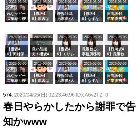
2025-08-05
2025-08-05
2025-08-05
2025-08-05
2025-08-05
ージを脱い
グル『Mak
の2人を手
属を発表
ら移籍しフ
でいた理由
e or Brea
玉に取る大
ラーム所属
k』オフィ
沼晶保【く
に。これで
れなッピー
【櫻坂4
櫻坂46武
【櫻坂4
日向坂46
シャルグッ
りぃむナン
事務所に所
ズ集結！櫻
6】原因は
元唯衣×大
6】なすな
卒業後初共
ズ絶賛販売
タラ】
属している
坂46守屋
これか！？
沼晶保、お
か中西さん
演！佐々木
受付中
のは... おひ
麗奈×遠藤
大園玲、B
風呂場のE
が号泣した
久美さん、
さまの反応
理子、8/6
uddiesを
カップお姉
2曲目っ
師匠オード
2025-08-05
2025-08-05
2025-08-05
2025-08-05
がこちら
2025-08-05
「ラヴィッ
ざわつかせ
さんに恐怖
て...【ラヴ
リー若林さ
ト！」水曜
る...
【くりぃむ
ィット 東
んと再会し
スタジオ出
ナンタラ】
京ドーム公
た結果･･･
【櫻坂4
良い品揃
【櫻坂4
長濱ねる、
【日向坂4
演決定
演】
【激レアさ
6】田村保
え！櫻坂4
6】くりぃ
事務所移籍
6】長濱ね
んを連れて
乃だけジャ
6 12thシン
むしちゅー
フラーム所
る、種花か
2025-08-05
2025-08-05
2025-08-05
2025-08-05
きた。】
2025-08-05
ージを脱い
グル『Mak
の2人を手
属を発表
ら移籍しフ
でいた理由
e or Brea
玉に取る大
ラーム所属
k』オフィ
沼晶保【く
に。これで
れなッピー
【櫻坂4
櫻坂46武
【櫻坂4
日向坂46
シャルグッ
りぃむナン
事務所に所
ズ集結！櫻
6】原因は
元唯衣×大
6】なすな
卒業後初共
ズ絶賛販売
タラ】
属している
坂46守屋
これか！？
沼晶保、お
か中西さん
演！佐々木
受付中
のは... おひ
麗奈×遠藤
大園玲、B
風呂場のE
が号泣した
久美さん、
574:
2020/04/05(日) 02:23:46.96 ID:cA6v2TZ+0
さまの反応
理子、8/6
uddiesを
カップお姉
2曲目っ
師匠オード
がこちら
「ラヴィッ
ざわつかせ
さんに恐怖
て...【ラヴ
リー若林さ
春日やらかしたから謝罪で告
ト！」水曜
る...
【くりぃむ
ィット 東
んと再会し
スタジオ出
ナンタラ】
京ドーム公
た結果･･･
演決定
演】
【激レアさ
知かwww
んを連れて
きた。】