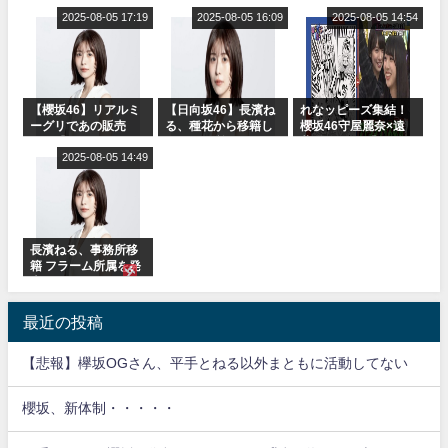
or Break』オフィシ
に取る大沼晶保【く
表
ャルグッズ絶賛販売
2025-08-05 17:19
りぃむナンタラ】
2025-08-05 16:09
2025-08-05 14:54
受付中
【櫻坂46】リアルミ
【日向坂46】長濱ね
れなッピーズ集結！
ーグリであの販売
る、種花から移籍し
櫻坂46守屋麗奈×遠
も！『Make or
フラーム所属に。こ
藤理子、8/6「ラヴィ
Break』オフィシャ
2025-08-05 14:49
れで事務所に所属し
ット！」水曜スタジ
ルグッズ解禁
ているのは... おひさ
オ出演決定
まの反応がこちら
長濱ねる、事務所移
籍 フラーム所属を発
表
最近の投稿
【悲報】欅坂OGさん、平手とねる以外まともに活動してない
櫻坂、新体制・・・・・