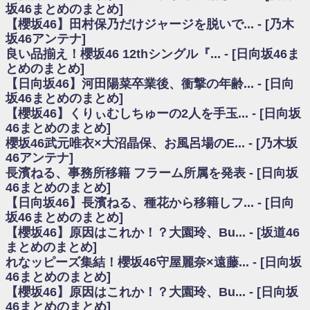
いた理由
坂46まとめのまとめ]
日向坂46まとめのまとめ / 【日向坂46】若林さん「笑えないぐらい師匠だ
【櫻坂46】田村保乃だけジャージを脱いで... - [乃木
から」佐々木久美と卒業後初の共演の様子がこちら！【激レアさん】
坂46アンテナ]
日向坂46まとめのまとめ / 【元日向坂46】情報解禁前で言えない！？丹生
良い品揃え！櫻坂46 12thシングル『... - [日向坂46ま
ちゃん、メンバーと会った模様
とめのまとめ]
乃木坂欅坂まとめのまとめ / 【日向坂46】この月、何かあるのか！？『お
【日向坂46】河田陽菜卒業後、衝撃の年齢... - [日向
願いバッハ！』ミーグリ日程がこちら
欅坂/日向坂46まとめのまとめ / 【櫻坂46】ミーグリで喧嘩！？山下瞳月、
坂46まとめのまとめ]
これはマジギレしてる
【櫻坂46】くりぃむしちゅーの2人を手玉... - [日向坂
乃木坂46アンテナ / 【櫻坂46】ハリソン守屋「ゆーづのせいです」【ラヴ
46まとめのまとめ]
ィット!】
櫻坂46武元唯衣×大沼晶保、お風呂場のE... - [乃木坂
乃木坂あんてな ～乃木坂46・欅坂46・日向坂46のニュース・情報・話題
46アンテナ]
をピックアップ / 良い品揃え！櫻坂46 12thシングル『Make or Break』オフィ
シャルグッズ絶賛販売受付中
長濱ねる、事務所移籍 フラーム所属を発表 - [日向坂
日向坂46まとめのまとめ / 【日向坂46】この月、何かあるのか！？『お願
46まとめのまとめ]
いバッハ！』ミーグリ日程がこちら
【日向坂46】長濱ねる、種花から移籍しフ... - [日向
日向坂46まとめのまとめ / 【元日向坂46】この卒業生、めちゃくちゃテレ
坂46まとめのまとめ]
ビで見かけるな
【櫻坂46】原因はこれか！？大園玲、Bu... - [坂道46
欅坂/日向坂46まとめのまとめ / 【櫻坂46】リアルミーグリであの販売も！
まとめのまとめ]
『Make or Break』オフィシャルグッズ解禁
れなッピーズ集結！櫻坂46守屋麗奈×遠藤... - [日向坂
乃木坂46アンテナ / 【櫻坂46】ミーグリで喧嘩！？山下瞳月、これはマジ
ギレしてる
46まとめのまとめ]
乃木坂あんてな ～乃木坂46・欅坂46・日向坂46のニュース・情報・話題
【櫻坂46】原因はこれか！？大園玲、Bu... - [日向坂
をピックアップ / れなッピーズ集結！櫻坂46守屋麗奈×遠藤理子、8/6「ラヴィ
46まとめのまとめ]
ット！」水曜スタジオ出演決定