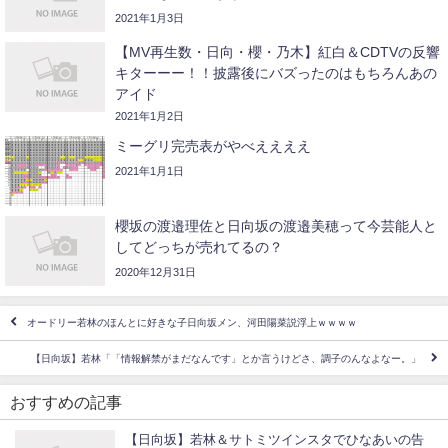
2021年1月3日
【MV再生数・日向・櫻・乃木】紅白＆CDTVの反響
キターーー！！披露後にバズったのはもちろんあの
アイド
2021年1月2日
ミーグリ完売表がやべええええ
2021年1月1日
櫻坂の渡邉理佐と日向坂の渡邉美穂って今芸能人と
してどっちが売れてるの？
2020年12月31日
オードリー若林のほんとに好きな子日向坂メン、河田陽菜説浮上ｗｗｗｗ
【日向坂】若林「「情報解禁がまだなんです」とか言うけどさ、調子のんなよなー。」
おすすめの記事
【日向坂】若林＆サトミツインスタでひなあいの告