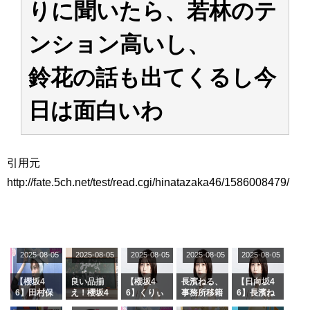
りに聞いたら、若林のテ
アイドル – ぷぅアンテナ / 2022年3月22日（火）のメディア情報
アイドル – ぷぅアンテナ / 【乃木坂46】井上和の『なぎおはぎ』って こん
ぺいとう×いちごみるく×マヨラー星人 と同じと考えてよろしいですか？
ンション高いし、
アイドル – ぷぅアンテナ / 【乃木坂46】日村勇紀 gif職人が切り抜いた名シ
ーン.gif
鈴花の話も出てくるし今
ふぇどみ！ / 【悲報】呪術廻戦、視聴率5.1%
ふぇどみ！ / 【画像】スポ－ツキャスターお姉さん・ハメまくりだったｗｗ
ｗｗｗｗｗｗｗｗｗｗ
日は面白いわ
ふぇどみ！ / 【悲報】母「裕福な過程が高学歴になるとか大嘘。教育に金を
かけまくったうちの息子が団地住みの貧乏に学歴で負けた」
Powered by livedoor 相互RSS
引用元
http://fate.5ch.net/test/read.cgi/hinatazaka46/1586008479/
2025-08-05
2025-08-05
2025-08-05
2025-08-05
2025-08-05
【櫻坂4
良い品揃
【櫻坂4
長濱ねる、
【日向坂4
6】田村保
え！櫻坂4
6】くりぃ
事務所移籍
6】長濱ね
乃だけジャ
6 12thシン
むしちゅー
フラーム所
る、種花か