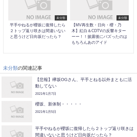
未分類
未分類
平手やねるが櫻坂に復帰したら
【MV再生数・日向・櫻・乃
２トップ返り咲きは間違いない
木】紅白＆CDTVの反響キター
と思うけど日向坂だったら？
ーー！！披露後にバズったのは
もちろんあのアイド
未分類
の関連記事
【悲報】欅坂OGさん、平手とねる以外まともに活
動してない
2021年1月7日
櫻坂、新体制・・・・・
2021年1月5日
平手やねるが櫻坂に復帰したら２トップ返り咲きは
間違いないと思うけど日向坂だったら？