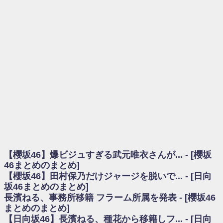
を察していた...
乃木坂46アンテナ / 長濱ねる、事務所移籍 フラーム所属を発表
乃木坂あんてな ～乃木坂46・欅坂46・日向坂46のニュース・情報・話題
をピックアップ / 【櫻坂46】ミーグリで喧嘩！？山下瞳月、これはマジギレし
てる
欅坂あんてな ～欅坂46のニュース・情報・話題をピックアップ / 良い品
揃え！櫻坂46 12thシングル『Make or Break』オフィシャルグッズ絶賛販売受
付中
欅坂/日向坂46まとめのまとめ / 【櫻坂46】原因はこれか！？大園玲、
Buddiesをざわつかせる...
乃木坂46アンテナ / 【櫻坂46】田村保乃だけジャージを脱いでいた理由
乃木坂あんてな ～乃木坂46・欅坂46・日向坂46のニュース・情報・話題
をピックアップ / 【櫻坂46】久々にあのメンバーがラヴィット出演へ！！！
日向坂46まとめのまとめ / 【櫻坂46】田村保乃だけジャージを脱いでいた
理由
【櫻坂46】爆ビジュすぎる武元唯衣さんが... - [櫻坂
日向坂46まとめのまとめ / 【日向坂46】富田鈴花1st写真集、発売記念記者
会見の模様がこちら！
46まとめのまとめ]
乃木坂欅坂まとめのまとめ / 【日向坂46】河田陽菜卒業の影響、ガチでデ
【櫻坂46】田村保乃だけジャージを脱いで... - [日向
カそう...
坂46まとめのまとめ]
欅坂あんてな ～欅坂46のニュース・情報・話題をピックアップ / れなッ
長濱ねる、事務所移籍 フラーム所属を発表 - [櫻坂46
ピーズ集結！櫻坂46守屋麗奈×遠藤理子、8/6「ラヴィット！」水曜スタジオ出
まとめのまとめ]
演決定
【日向坂46】長濱ねる、種花から移籍しフ... - [日向
欅坂/日向坂46まとめのまとめ / 【櫻坂46】田村保乃だけジャージを脱いで