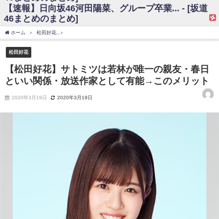
【速報】日向坂46河田陽菜、グループ卒業... - [坂道
日向坂46まとめのまとめ / 【日向坂46】富田鈴花、次の事務所が決まって
46まとめのまとめ]
そう！？
日向坂46まとめのまとめ / 【日向坂46】富田鈴花、次の事務所が決まって
ホーム
松田好花
【松田好花】サトミツは若林が唯一の親友・春日といい関係・放送
そう！？
乃木坂46アンテナ / 【日向坂46】この月、何かあるのか！？『お願いバッ
松田好花
ハ！』ミーグリ日程がこちら
乃木坂あんてな ～乃木坂46・欅坂46・日向坂46のニュース・情報・話題
【松田好花】サトミツは若林が唯一の親友・春日
をピックアップ / 日向坂46卒業後初共演！佐々木久美さん、師匠オードリー若
といい関係・放送作家として有能→このメリット
林さんと再会した結果･･･【激レアさんを連れてきた。】
欅坂46/日向坂46まとめのまとめ / 『anan』の表紙の櫻坂46さん、多様性
の時代だと話題に
2020年3月19日
2020年3月19日
欅坂46/日向坂46まとめのまとめ / 日向坂46より重大発表！！！！
日向坂46まとめのまとめ / 【朗報】増田三莉音さんの生足
wwwwwwwwwwww
日向坂46まとめのまとめ / 筒井あやめ、アレをチラリ。こういう偶然の方
が官能的だよな？
日向坂46まとめのまとめ / 【日向坂46】富田鈴花1st写真集の先行カット、
これも素晴らしい
日向坂46まとめのまとめ / 【日向坂46】五期生着ぐるみ生写真も！ 富田鈴
花考案グッズ＆生写真5種が公開される
日向坂46まとめのまとめ / これから彼氏と行為する直前の賀喜遥香、やば
い
アイドル – ぷぅアンテナ / 「乃木坂46ののぎおび⊿」北野日奈子が生配
信！【2022.3.22 17:15〜 SHOWROOM】