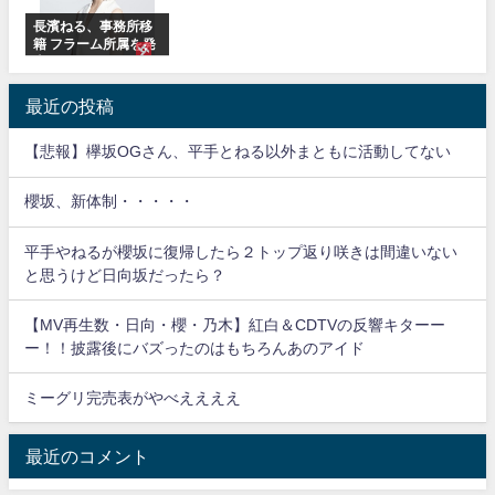
長濱ねる、事務所移
籍 フラーム所属を発
表
最近の投稿
【悲報】欅坂OGさん、平手とねる以外まともに活動してない
櫻坂、新体制・・・・・
平手やねるが櫻坂に復帰したら２トップ返り咲きは間違いない
と思うけど日向坂だったら？
【MV再生数・日向・櫻・乃木】紅白＆CDTVの反響キターー
ー！！披露後にバズったのはもちろんあのアイド
ミーグリ完売表がやべええええ
最近のコメント