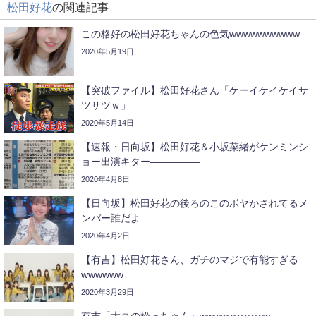
松田好花
の関連記事
この格好の松田好花ちゃんの色気wwwwwwwwww
2020年5月19日
【突破ファイル】松田好花さん「ケーイケイケイサ
ツサツｗ」
2020年5月14日
【速報・日向坂】松田好花＆小坂菜緒がケンミンシ
ョー出演キター―――――
2020年4月8日
【日向坂】松田好花の後ろのこのボヤかされてるメ
ンバー誰だよ...
2020年4月2日
【有吉】松田好花さん、ガチのマジで有能すぎる
wwwwww
2020年3月29日
有吉「大豆の松っちゃん」wwwwwwwwww