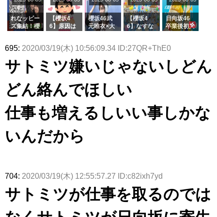
ージを脱い
グル『Mak
の2人を手
属を発表
ら移籍しフ
でいた理由
e or Brea
玉に取る大
ラーム所属
k』オフィ
沼晶保【く
に。これで
れなッピー
【櫻坂4
櫻坂46武
【櫻坂4
日向坂46
シャルグッ
りぃむナン
事務所に所
ズ集結！櫻
6】原因は
元唯衣×大
6】なすな
卒業後初共
ズ絶賛販売
タラ】
属している
坂46守屋
これか！？
沼晶保、お
か中西さん
演！佐々木
受付中
のは... おひ
麗奈×遠藤
大園玲、B
風呂場のE
が号泣した
久美さん、
695:
2020/03/19(木) 10:56:09.34 ID:27QR+ThE0
さまの反応
理子、8/6
uddiesを
カップお姉
2曲目っ
師匠オード
がこちら
「ラヴィッ
ざわつかせ
さんに恐怖
て...【ラヴ
リー若林さ
サトミツ嫌いじゃないしどん
ト！」水曜
る...
【くりぃむ
ィット 東
んと再会し
スタジオ出
ナンタラ】
京ドーム公
た結果･･･
演決定
演】
【激レアさ
どん絡んでほしい
んを連れて
きた。】
仕事も増えるしいい事しかな
いんだから
704:
2020/03/19(木) 12:55:57.27 ID:c82ixh7yd
サトミツが仕事を取るのでは