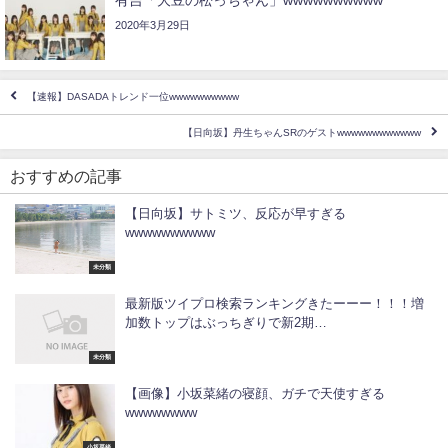
2020年3月29日
【速報】DASADAトレンド一位wwwwwwwwww
【日向坂】丹生ちゃんSRのゲストwwwwwwwwwwww
おすすめの記事
【日向坂】サトミツ、反応が早すぎる
wwwwwwwwww
未分類
最新版ツイプロ検索ランキングきたーーー！！！増
加数トップはぶっちぎりで新2期…
未分類
【画像】小坂菜緒の寝顔、ガチで天使すぎる
wwwwwwww
小坂菜緒