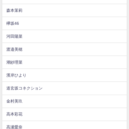
森本茉莉
欅坂46
河田陽菜
渡邉美穂
潮紗理菜
濱岸ひより
道玄坂コネクション
金村美玖
高本彩花
高瀬愛奈