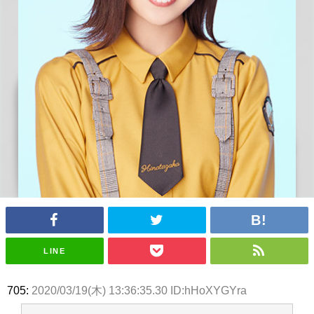
アイドル – ぷぅアンテナ / 2022年3月22日（火）のメディア情報
アイドル – ぷぅアンテナ / 【乃木坂46】井上和の『なぎおはぎ』って こん
ぺいとう×いちごみるく×マヨラー星人 と同じと考えてよろしいですか？
アイドル – ぷぅアンテナ / 【乃木坂46】日村勇紀 gif職人が切り抜いた名シ
ーン.gif
ふぇどみ！ / 【悲報】呪術廻戦、視聴率5.1%
ふぇどみ！ / 【画像】スポ－ツキャスターお姉さん・ハメまくりだったｗｗ
ｗｗｗｗｗｗｗｗｗｗ
ふぇどみ！ / 【悲報】母「裕福な過程が高学歴になるとか大嘘。教育に金を
かけまくったうちの息子が団地住みの貧乏に学歴で負けた」
Powered by livedoor 相互RSS
LINE
705:
2020/03/19(木) 13:36:35.30 ID:hHoXYGYra