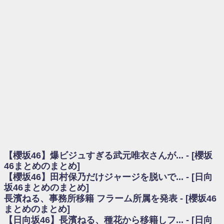
を察していた...
乃木坂46アンテナ / 長濱ねる、事務所移籍 フラーム所属を発表
乃木坂あんてな ～乃木坂46・欅坂46・日向坂46のニュース・情報・話題
をピックアップ / 【櫻坂46】ミーグリで喧嘩！？山下瞳月、これはマジギレし
てる
欅坂あんてな ～欅坂46のニュース・情報・話題をピックアップ / 良い品
揃え！櫻坂46 12thシングル『Make or Break』オフィシャルグッズ絶賛販売受
付中
欅坂/日向坂46まとめのまとめ / 【櫻坂46】原因はこれか！？大園玲、
Buddiesをざわつかせる...
乃木坂46アンテナ / 【櫻坂46】田村保乃だけジャージを脱いでいた理由
乃木坂あんてな ～乃木坂46・欅坂46・日向坂46のニュース・情報・話題
をピックアップ / 【櫻坂46】久々にあのメンバーがラヴィット出演へ！！！
日向坂46まとめのまとめ / 【櫻坂46】田村保乃だけジャージを脱いでいた
理由
【櫻坂46】爆ビジュすぎる武元唯衣さんが... - [櫻坂
日向坂46まとめのまとめ / 【日向坂46】富田鈴花1st写真集、発売記念記者
会見の模様がこちら！
46まとめのまとめ]
乃木坂欅坂まとめのまとめ / 【日向坂46】河田陽菜卒業の影響、ガチでデ
【櫻坂46】田村保乃だけジャージを脱いで... - [日向
カそう...
坂46まとめのまとめ]
欅坂あんてな ～欅坂46のニュース・情報・話題をピックアップ / れなッ
長濱ねる、事務所移籍 フラーム所属を発表 - [櫻坂46
ピーズ集結！櫻坂46守屋麗奈×遠藤理子、8/6「ラヴィット！」水曜スタジオ出
まとめのまとめ]
演決定
【日向坂46】長濱ねる、種花から移籍しフ... - [日向
欅坂/日向坂46まとめのまとめ / 【櫻坂46】田村保乃だけジャージを脱いで