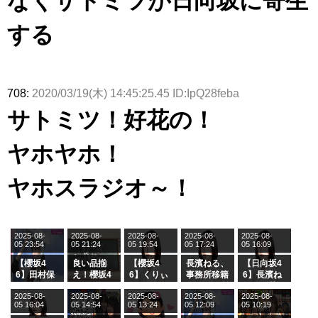
なくサトミツが日向坂に寄生
する
708:
2020/03/19(木) 14:45:25.45 ID:IpQ28feba
サトミツ！好花の！
ヤホヤホ！
ヤホスラジオ～！
2025-08-
2025-08-
2025-08-
2025-08-
2025-08-
05 23:54
05 21:24
05 19:54
05 17:24
05 16:09
【櫻坂4
良い品揃
【櫻坂4
長濱ねる、
【日向坂4
6】田村保
え！櫻坂4
6】くりぃ
事務所移籍
6】長濱ね
乃だけジャ
6 12thシン
むしちゅー
フラーム所
る、種花か
2025-08-
2025-08-
2025-08-
2025-08-
2025-08-
ージを脱い
グル『Mak
の2人を手
属を発表
ら移籍しフ
05 16:04
05 14:54
05 13:24
05 12:09
05 10:19
でいた理由
e or Brea
玉に取る大
ラーム所属