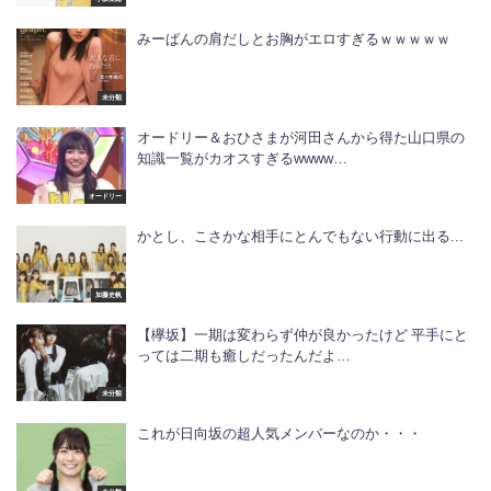
みーぱんの肩だしとお胸がエロすぎるｗｗｗｗｗ
未分類
オードリー＆おひさまが河田さんから得た山口県の
知識一覧がカオスすぎるwwww…
オードリー
かとし、こさかな相手にとんでもない行動に出る...
加藤史帆
【欅坂】一期は変わらず仲が良かったけど 平手にと
っては二期も癒しだったんだよ…
未分類
これが日向坂の超人気メンバーなのか・・・