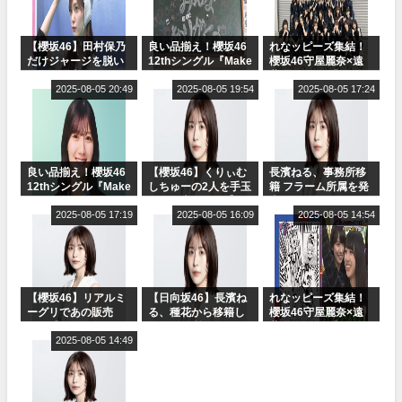
【櫻坂46】田村保乃
良い品揃え！櫻坂46
れなッピーズ集結！
だけジャージを脱い
12thシングル『Make
櫻坂46守屋麗奈×遠
でいた理由
or Break』オフィシ
藤理子、8/6「ラヴィ
2025-08-05 20:49
ャルグッズ絶賛販売
2025-08-05 19:54
ット！」水曜スタジ
2025-08-05 17:24
受付中
オ出演決定
良い品揃え！櫻坂46
【櫻坂46】くりぃむ
長濱ねる、事務所移
12thシングル『Make
しちゅーの2人を手玉
籍 フラーム所属を発
or Break』オフィシ
に取る大沼晶保【く
表
ャルグッズ絶賛販売
2025-08-05 17:19
りぃむナンタラ】
2025-08-05 16:09
2025-08-05 14:54
受付中
【櫻坂46】リアルミ
【日向坂46】長濱ね
れなッピーズ集結！
ーグリであの販売
る、種花から移籍し
櫻坂46守屋麗奈×遠
も！『Make or
フラーム所属に。こ
藤理子、8/6「ラヴィ
Break』オフィシャ
2025-08-05 14:49
れで事務所に所属し
ット！」水曜スタジ
ルグッズ解禁
ているのは... おひさ
オ出演決定
まの反応がこちら