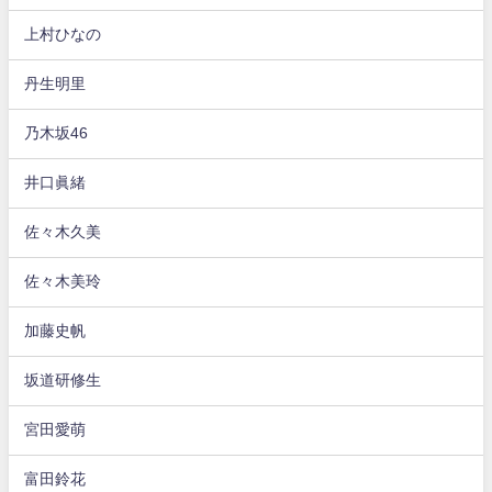
上村ひなの
丹生明里
乃木坂46
井口眞緒
佐々木久美
佐々木美玲
加藤史帆
坂道研修生
宮田愛萌
富田鈴花