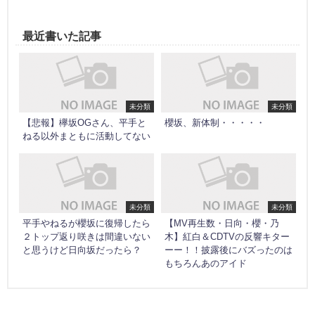
最近書いた記事
未分類
未分類
【悲報】欅坂OGさん、平手と
櫻坂、新体制・・・・・
ねる以外まともに活動してない
未分類
未分類
平手やねるが櫻坂に復帰したら
【MV再生数・日向・櫻・乃
２トップ返り咲きは間違いない
木】紅白＆CDTVの反響キター
と思うけど日向坂だったら？
ーー！！披露後にバズったのは
もちろんあのアイド