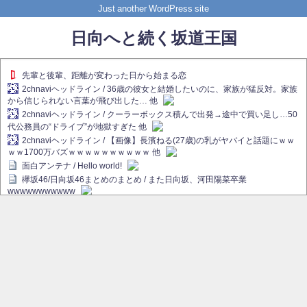
Just another WordPress site
日向へと続く坂道王国
先輩と後輩、距離が変わった日から始まる恋
2chnaviヘッドライン / 36歳の彼女と結婚したいのに、家族が猛反対。家族
から信じられない言葉が飛び出した… 他
2chnaviヘッドライン / クーラーボックス積んで出発→途中で買い足し…50
代公務員の“ドライブ”が地獄すぎた 他
2chnaviヘッドライン / 【画像】長濱ねる(27歳)の乳がヤバイと話題にｗｗ
ｗｗ1700万バズｗｗｗｗｗｗｗｗｗｗ 他
面白アンテナ / Hello world!
欅坂46/日向坂46まとめのまとめ / また日向坂、河田陽菜卒業
wwwwwwwwwww
欅坂あんてな ～欅坂46のニュース・情報・話題をピックアップ / れなぁ
画伯こと櫻坂46守屋麗奈、生放送で新作を発表【ラヴィット！】
欅坂/日向坂46まとめのまとめ / 【櫻坂46】ハリソン守屋「ゆーづのせいで
す」【ラヴィット!】
日向坂46まとめのまとめ / 長濱ねる、事務所移籍 フラーム所属を発表
日向坂46まとめのまとめ / 【日向坂46】河田陽菜卒業後、衝撃の年齢順が
こちら
乃木坂欅坂まとめのまとめ / 【日向坂46】河田陽菜推し、このときに卒業