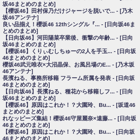
いた理由
坂46まとめのまとめ]
日向坂46まとめのまとめ / 【日向坂46】若林さん「笑えないぐらい師匠だ
【櫻坂46】田村保乃だけジャージを脱いで... - [乃木
から」佐々木久美と卒業後初の共演の様子がこちら！【激レアさん】
坂46アンテナ]
日向坂46まとめのまとめ / 【元日向坂46】情報解禁前で言えない！？丹生
良い品揃え！櫻坂46 12thシングル『... - [日向坂46ま
ちゃん、メンバーと会った模様
とめのまとめ]
乃木坂欅坂まとめのまとめ / 【日向坂46】この月、何かあるのか！？『お
【日向坂46】河田陽菜卒業後、衝撃の年齢... - [日向
願いバッハ！』ミーグリ日程がこちら
欅坂/日向坂46まとめのまとめ / 【櫻坂46】ミーグリで喧嘩！？山下瞳月、
坂46まとめのまとめ]
これはマジギレしてる
【櫻坂46】くりぃむしちゅーの2人を手玉... - [日向坂
乃木坂46アンテナ / 【櫻坂46】ハリソン守屋「ゆーづのせいです」【ラヴ
46まとめのまとめ]
ィット!】
櫻坂46武元唯衣×大沼晶保、お風呂場のE... - [乃木坂
乃木坂あんてな ～乃木坂46・欅坂46・日向坂46のニュース・情報・話題
46アンテナ]
をピックアップ / 良い品揃え！櫻坂46 12thシングル『Make or Break』オフィ
シャルグッズ絶賛販売受付中
長濱ねる、事務所移籍 フラーム所属を発表 - [日向坂
日向坂46まとめのまとめ / 【日向坂46】この月、何かあるのか！？『お願
46まとめのまとめ]
いバッハ！』ミーグリ日程がこちら
【日向坂46】長濱ねる、種花から移籍しフ... - [日向
日向坂46まとめのまとめ / 【元日向坂46】この卒業生、めちゃくちゃテレ
坂46まとめのまとめ]
ビで見かけるな
【櫻坂46】原因はこれか！？大園玲、Bu... - [坂道46
欅坂/日向坂46まとめのまとめ / 【櫻坂46】リアルミーグリであの販売も！
まとめのまとめ]
『Make or Break』オフィシャルグッズ解禁
れなッピーズ集結！櫻坂46守屋麗奈×遠藤... - [日向坂
乃木坂46アンテナ / 【櫻坂46】ミーグリで喧嘩！？山下瞳月、これはマジ
ギレしてる
46まとめのまとめ]
乃木坂あんてな ～乃木坂46・欅坂46・日向坂46のニュース・情報・話題
【櫻坂46】原因はこれか！？大園玲、Bu... - [日向坂
をピックアップ / れなッピーズ集結！櫻坂46守屋麗奈×遠藤理子、8/6「ラヴィ
46まとめのまとめ]
ット！」水曜スタジオ出演決定