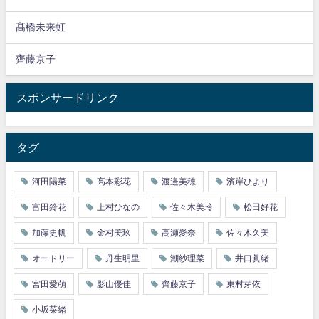
髙橋未来虹
齊藤京子
スポンサードリンク
タグ
河田陽菜
高本彩花
渡邉美穂
濱岸ひより
富田鈴花
上村ひなの
佐々木美玲
松田好花
加藤史帆
金村美玖
高瀬愛奈
佐々木久美
オードリー
丹生明里
潮紗理菜
井口眞緒
宮田愛萌
影山優佳
齊藤京子
東村芽依
小坂菜緒