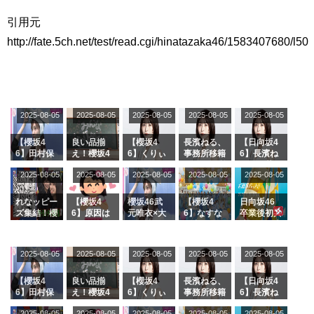
引用元
http://fate.5ch.net/test/read.cgi/hinatazaka46/1583407680/l50
2025-08-05
2025-08-05
2025-08-05
2025-08-05
2025-08-05
【櫻坂4
良い品揃
【櫻坂4
長濱ねる、
【日向坂4
6】田村保
え！櫻坂4
6】くりぃ
事務所移籍
6】長濱ね
乃だけジャ
6 12thシン
むしちゅー
フラーム所
る、種花か
2025-08-05
2025-08-05
2025-08-05
2025-08-05
2025-08-05
ージを脱い
グル『Mak
の2人を手
属を発表
ら移籍しフ
でいた理由
e or Brea
玉に取る大
ラーム所属
k』オフィ
沼晶保【く
に。これで
れなッピー
【櫻坂4
櫻坂46武
【櫻坂4
日向坂46
シャルグッ
りぃむナン
事務所に所
ズ集結！櫻
6】原因は
元唯衣×大
6】なすな
卒業後初共
ズ絶賛販売
タラ】
属している
坂46守屋
これか！？
沼晶保、お
か中西さん
演！佐々木
受付中
のは... おひ
麗奈×遠藤
大園玲、B
風呂場のE
が号泣した
久美さん、
さまの反応
理子、8/6
uddiesを
カップお姉
2曲目っ
師匠オード
2025-08-05
2025-08-05
2025-08-05
2025-08-05
がこちら
2025-08-05
「ラヴィッ
ざわつかせ
さんに恐怖
て...【ラヴ
リー若林さ
ト！」水曜
る...
【くりぃむ
ィット 東
んと再会し
スタジオ出
ナンタラ】
京ドーム公
た結果･･･
【櫻坂4
良い品揃
【櫻坂4
長濱ねる、
【日向坂4
演決定
演】
【激レアさ
6】田村保
え！櫻坂4
6】くりぃ
事務所移籍
6】長濱ね
んを連れて
乃だけジャ
6 12thシン
むしちゅー
フラーム所
る、種花か
2025-08-05
2025-08-05
2025-08-05
2025-08-05
きた。】
2025-08-05