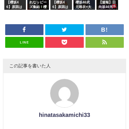
k』オフィ
沼晶保【く
に。これで
【櫻坂4
れなッピー
【櫻坂4
櫻坂46武
【速報】日
シャルグッ
りぃむナン
事務所に所
6】原因は
ズ集結！櫻
6】原因は
元唯衣×大
向坂46河
ズ絶賛販売
タラ】
属している
これか！？
坂46守屋
これか！？
沼晶保、お
田陽菜、グ
受付中
のは... おひ
大園玲、B
麗奈×遠藤
大園玲、B
風呂場のE
ループ卒業
さまの反応
uddiesを
理子、8/6
uddiesを
カップお姉
を発表
がこちら
ざわつかせ
「ラヴィッ
ざわつかせ
さんに恐怖
る...
ト！」水曜
る...
【くりぃむ
スタジオ出
ナンタラ】
演決定
LINE
この記事を書いた人
hinatasakamichi33