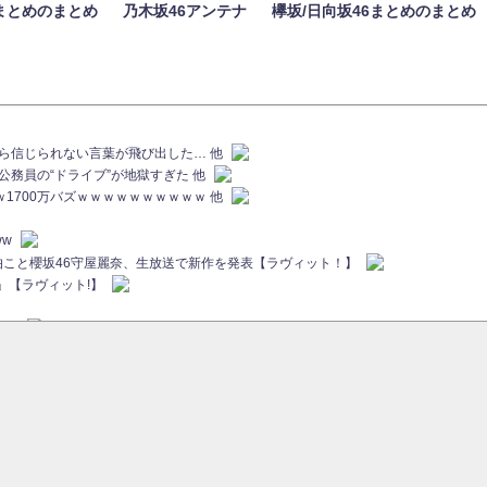
まとめのまとめ
乃木坂46アンテナ
欅坂/日向坂46まとめのまとめ
族から信じられない言葉が飛び出した… 他
代公務員の“ドライブ”が地獄すぎた 他
ｗｗ1700万バズｗｗｗｗｗｗｗｗｗｗ 他
ww
画伯こと櫻坂46守屋麗奈、生放送で新作を発表【ラヴィット！】
」【ラヴィット!】
ちら
ていた...
ピックアップ / 【櫻坂46】ミーグリで喧嘩！？山下瞳月、これはマジギレしてる
46 12thシングル『Make or Break』オフィシャルグッズ絶賛販売受付中
sをざわつかせる...
ピックアップ / 【櫻坂46】久々にあのメンバーがラヴィット出演へ！！！