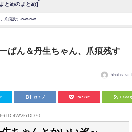
6まとめのまとめ]
w
官能的だよな？
これも素晴らしい
爪痕残すwwwwww
花考案グッズ＆生写真5種が公開される
3.22 17:15〜 SHOWROOM】
んぺいとう×いちごみるく×マヨラー星人 と同じと考えてよろしいですか？
ーぱん＆丹生ちゃん、爪痕残す
gif
ｗｗｗｗｗｗｗｗｗｗ
をかけまくったうちの息子が団地住みの貧乏に学歴で負けた」
hinatasakam
日
r
はてブ
Pocket
Feedl
7.66 ID:4WVkrDD70
丹生ちゃんとかいいぞ～