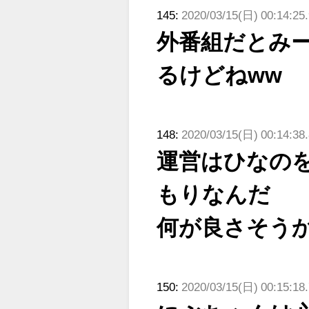
ィット！」水曜スタ
る...
145:
2020/03/15(日) 00:14:25
ジオ出演決定
外番組だとみ
るけどねww
148:
2020/03/15(日) 00:14:38
運営はひなの
もりなんだ
何が良さそう
150:
2020/03/15(日) 00:15:18