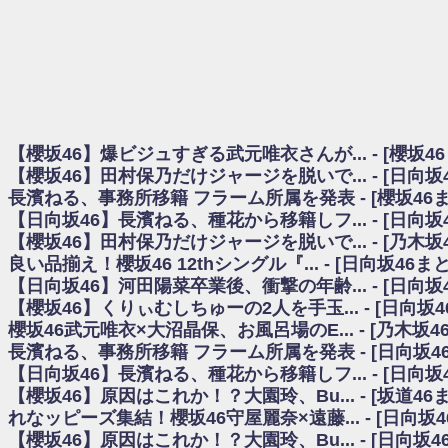
日向坂46まとめのまとめ / 【櫻坂46】田村保乃だけジャージを脱いでいた理
日向坂46まとめのまとめ / 【日向坂46】富田鈴花1st写真集、発売記念記者
乃木坂欅坂まとめのまとめ / 【日向坂46】河田陽菜卒業の影響、ガチでデカそう
欅坂あんてな ～欅坂46のニュース・情報・話題をピックアップ / れなッピ
欅坂/日向坂46まとめのまとめ / 【櫻坂46】田村保乃だけジャージを脱いでい
日向坂46まとめのまとめ / 【日向坂46】若林さん「笑えないぐらい師匠
日向坂46まとめのまとめ / 【元日向坂46】情報解禁前で言えない！？丹生
【櫻坂46】爆ビジュすぎる武元唯衣さんが... - [櫻坂4
乃木坂欅坂まとめのまとめ / 【日向坂46】この月、何かあるのか！？『お
【櫻坂46】田村保乃だけジャージを脱いで... - [日向
欅坂/日向坂46まとめのまとめ / 【櫻坂46】ミーグリで喧嘩！？山下瞳月、
長濱ねる、事務所移籍 フラーム所属を発表 - [櫻坂46
乃木坂46アンテナ / 【櫻坂46】ハリソン守屋「ゆーづのせいです」【ラヴィッ
【日向坂46】長濱ねる、種花から移籍しフ... - [日向
乃木坂あんてな ～乃木坂46・欅坂46・日向坂46のニュース・情報・話題をピック
日向坂46まとめのまとめ / 【日向坂46】この月、何かあるのか！？『お願
【櫻坂46】田村保乃だけジャージを脱いで... - [乃木坂
日向坂46まとめのまとめ / 【元日向坂46】この卒業生、めちゃくちゃテレビ
良い品揃え！櫻坂46 12thシングル『... - [日向坂46
欅坂/日向坂46まとめのまとめ / 【櫻坂46】リアルミーグリであの販売も！『Ma
【日向坂46】河田陽菜卒業後、衝撃の年齢... - [日向
乃木坂46アンテナ / 【櫻坂46】ミーグリで喧嘩！？山下瞳月、これはマジギ
【櫻坂46】くりぃむしちゅーの2人を手玉... - [日向坂
乃木坂あんてな ～乃木坂46・欅坂46・日向坂46のニュース・情報・話題を
櫻坂46武元唯衣×大沼晶保、お風呂場のE... - [乃木坂4
日向坂46まとめのまとめ / 【日向坂46】富田鈴花、次の事務所が決まってそ
長濱ねる、事務所移籍 フラーム所属を発表 - [日向坂4
日向坂46まとめのまとめ / 【日向坂46】富田鈴花、次の事務所が決まってそ
【日向坂46】長濱ねる、種花から移籍しフ... - [日向
乃木坂46アンテナ / 【日向坂46】この月、何かあるのか！？『お願いバッ
【櫻坂46】原因はこれか！？大園玲、Bu... - [坂道4
乃木坂あんてな ～乃木坂46・欅坂46・日向坂46のニュース・情報・話題を
れなッピーズ集結！櫻坂46守屋麗奈×遠藤... - [日向坂
欅坂46/日向坂46まとめのまとめ / 『anan』の表紙の櫻坂46さん、多様性
【櫻坂46】原因はこれか！？大園玲、Bu... - [日向坂
欅坂46/日向坂46まとめのまとめ / 日向坂46より重大発表！！！！