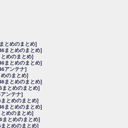
由
会見の模様がこちら！
...
ーズ集結！櫻坂46守屋麗奈×遠藤理子、8/6「ラヴィット！」水曜スタジオ出演決定
た理由
だから」佐々木久美と卒業後初の共演の様子がこちら！【激レアさん】
ちゃん、メンバーと会った模様
6まとめのまとめ]
願いバッハ！』ミーグリ日程がこちら
坂46まとめのまとめ]
これはマジギレしてる
まとめのまとめ]
ト!】
坂46まとめのまとめ]
アップ / 良い品揃え！櫻坂46 12thシングル『Make or Break』オフィシャ
いバッハ！』ミーグリ日程がこちら
46アンテナ]
で見かけるな
まとめのまとめ]
ke or Break』オフィシャルグッズ解禁
坂46まとめのまとめ]
レしてる
46まとめのまとめ]
ピックアップ / れなッピーズ集結！櫻坂46守屋麗奈×遠藤理子、8/6「ラヴィット
6アンテナ]
う！？
6まとめのまとめ]
う！？
坂46まとめのまとめ]
ハ！』ミーグリ日程がこちら
6まとめのまとめ]
ピックアップ / 日向坂46卒業後初共演！佐々木久美さん、師匠オードリー若林さん
46まとめのまとめ]
の時代だと話題に
46まとめのまとめ]