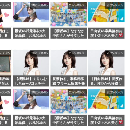
』オフィ
玉に取る大沼晶保
表
フラーム所属に。こ
5-08-05
2025-08-05
2025-08-05
2025-08-05
絶賛販
【くりぃむナンタ
れで事務所に所属し
ラ】
ているのは... おひさ
まの反応がこちら
因はこ
櫻坂46武元唯衣×大
【櫻坂46】なすなか
日向坂46卒業後初共
玲、B
沼晶保、お風呂場の
中西さんが号泣した
演！佐々木久美さ
わつかせ
Eカップお姉さんに
2曲目って...【ラヴ
ん、師匠オードリー
恐怖【くりぃむナン
ィット 東京ドーム公
若林さんと再会した
タラ】
演】
結果･･･【激レアさ
5-08-05
2025-08-05
2025-08-05
2025-08-05
んを連れてきた。】
坂46
【櫻坂46】くりぃむ
長濱ねる、事務所移
【日向坂46】長濱ね
『Mak
しちゅーの2人を手
籍 フラーム所属を発
る、種花から移籍し
』オフィ
玉に取る大沼晶保
表
フラーム所属に。こ
5-08-05
2025-08-05
2025-08-05
2025-08-05
絶賛販
【くりぃむナンタ
れで事務所に所属し
ラ】
ているのは... おひさ
まの反応がこちら
因はこ
櫻坂46武元唯衣×大
【櫻坂46】なすなか
日向坂46卒業後初共
玲、B
沼晶保、お風呂場の
中西さんが号泣した
演！佐々木久美さ
わつかせ
Eカップお姉さんに
2曲目って...【ラヴ
ん、師匠オードリー