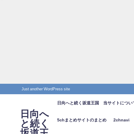
Just another WordPress site
日向へと続く坂道王国 当サイトについ
日向へ
5chまとめサイトのまとめ
2chnavi
と続く
坂道王