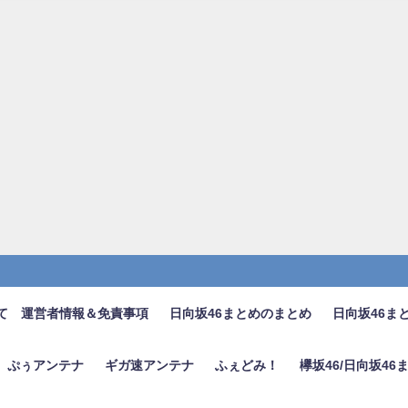
て 運営者情報＆免責事項
日向坂46まとめのまとめ
日向坂46ま
ぷぅアンテナ
ギガ速アンテナ
ふぇどみ！
欅坂46/日向坂4