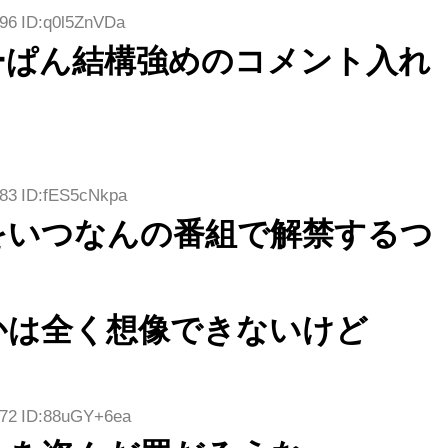
恐怖【くりぃむナン
ィット 東京ドーム公
若林さんと再会した
.96 ID:q0l5ZnVDa
タラ】
演】
結果･･･【激レアさ
んを連れてきた。】
ーぱん結構強めのコメント入れ
.83 ID:fES5cNkpa
をいつなんの番組で解禁するつ
かは全く想像できないけど
.72 ID:88uGY+6ea