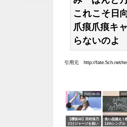
これこそ日
爪痕爪痕キ
らないのよ
引用元 http://fate.5ch.net/tes
2025-08-05
202
【櫻坂46】田村保乃
良い品揃え！櫻
だけジャージを脱い
12thシングル