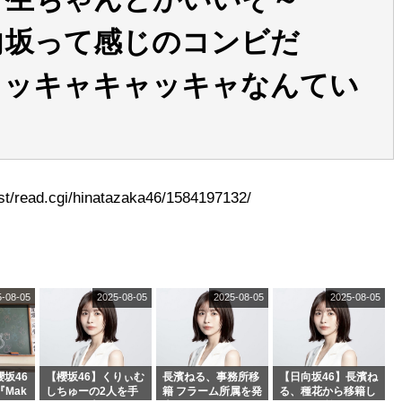
向坂って感じのコンビだ
ャッキャキャッキャなんてい
t/read.cgi/hinatazaka46/1584197132/
5-08-05
2025-08-05
2025-08-05
2025-08-05
坂46
【櫻坂46】くりぃむ
長濱ねる、事務所移
【日向坂46】長濱ね
『Mak
しちゅーの2人を手
籍 フラーム所属を発
る、種花から移籍し