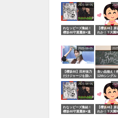
でいた理由
e or Break
2025-08-05
202
シャルグッズ
売受付中
れなッピーズ集結！
【櫻坂46】原
櫻坂46守屋麗奈×遠
れか！？大園
藤理子、8/6「ラヴ
uddiesをざ
ィット！」水曜スタ
る...
ジオ出演決定
2025-08-05
202
【櫻坂46】田村保乃
良い品揃え！櫻
だけジャージを脱い
12thシングル
でいた理由
e or Break
2025-08-05
202
シャルグッズ
売受付中
れなッピーズ集結！
【櫻坂46】原
櫻坂46守屋麗奈×遠
れか！？大園
藤理子、8/6「ラヴ
uddiesをざ