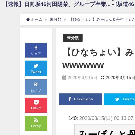
【速報】日向坂46河田陽菜、グループ卒業... - [坂道4
日向坂46まとめのまとめ / 【朗報】増田三莉音さんの生足wwwwwwwwwww
日向坂46まとめのまとめ / 筒井あやめ、アレをチラリ。こういう偶然の方が
日向坂46まとめのまとめ / 【日向坂46】富田鈴花1st写真集の先行カット、
ホーム
未分類
【ひなちょい】みーぱん＆丹生ちゃん、
日向坂46まとめのまとめ / 【日向坂46】五期生着ぐるみ生写真も！ 富田鈴
日向坂46まとめのまとめ / これから彼氏と行為する直前の賀喜遥香、やばい
アイドル – ぷぅアンテナ / 「乃木坂46ののぎおび⊿」北野日奈子が生配信！【2022.
未分類
アイドル – ぷぅアンテナ / 2022年3月22日（火）のメディア情報
アイドル – ぷぅアンテナ / 【乃木坂46】井上和の『なぎおはぎ』って こ
【ひなちょい】み
アイドル – ぷぅアンテナ / 【乃木坂46】日村勇紀 gif職人が切り抜いた名シーン.
シェア
ふぇどみ！ / 【悲報】呪術廻戦、視聴率5.1%
wwwwww
ふぇどみ！ / 【画像】スポ－ツキャスターお姉さん・ハメまくりだったｗｗ
ふぇどみ！ / 【悲報】母「裕福な過程が高学歴になるとか大嘘。教育に金
Tweet
2020年3月15日
2020年3月15
Powered by livedoor 相互RSS
B!
はてブ
Facebook
Twitte
Pocket
140:
2020/03/15(日) 00:13:0
Feedly
みーぱんと