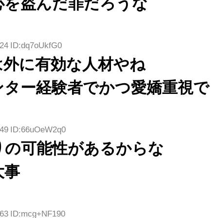
心を盗んだ罪だろうな
.24 ID:dq7oUkfG0
は外に有効な人材やね
ンター経験者でかつ愛嬌重視で
8.49 ID:66uOeW2q0
りの可能性があるからな
大事
.63 ID:mcg+NF190