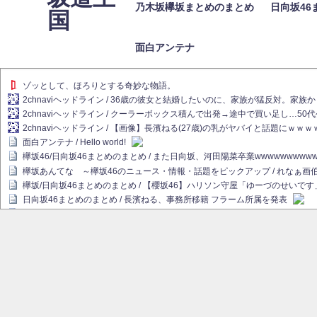
乃木坂欅坂まとめのまとめ
日向坂46
国
面白アンテナ
ゾッとして、ほろりとする奇妙な物語。
2chnaviヘッドライン / 36歳の彼女と結婚したいのに、家族が猛反対。家
2chnaviヘッドライン / クーラーボックス積んで出発→途中で買い足し…50
2chnaviヘッドライン / 【画像】長濱ねる(27歳)の乳がヤバイと話題にｗｗ
面白アンテナ / Hello world!
欅坂46/日向坂46まとめのまとめ / また日向坂、河田陽菜卒業wwwwwwwww
欅坂あんてな ～欅坂46のニュース・情報・話題をピックアップ / れなぁ
欅坂/日向坂46まとめのまとめ / 【櫻坂46】ハリソン守屋「ゆーづのせいです
日向坂46まとめのまとめ / 長濱ねる、事務所移籍 フラーム所属を発表
日向坂46まとめのまとめ / 【日向坂46】河田陽菜卒業後、衝撃の年齢順がこ
乃木坂欅坂まとめのまとめ / 【日向坂46】河田陽菜推し、このときに卒業を察し
乃木坂46アンテナ / 長濱ねる、事務所移籍 フラーム所属を発表
乃木坂あんてな ～乃木坂46・欅坂46・日向坂46のニュース・情報・話題を
欅坂あんてな ～欅坂46のニュース・情報・話題をピックアップ / 良い品揃え！櫻坂
欅坂/日向坂46まとめのまとめ / 【櫻坂46】原因はこれか！？大園玲、Buddie
乃木坂46アンテナ / 【櫻坂46】田村保乃だけジャージを脱いでいた理由
乃木坂あんてな ～乃木坂46・欅坂46・日向坂46のニュース・情報・話題を