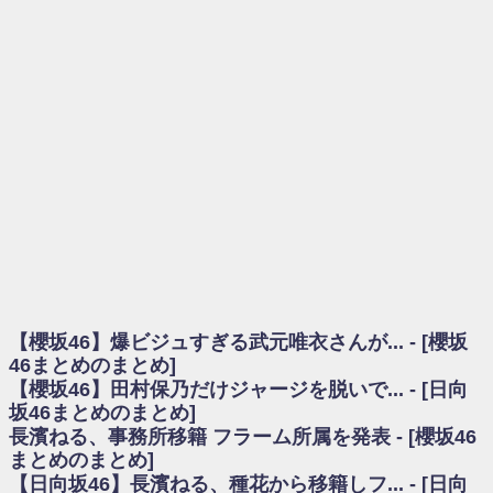
を察していた...
乃木坂46アンテナ / 長濱ねる、事務所移籍 フラーム所属を発表
乃木坂あんてな ～乃木坂46・欅坂46・日向坂46のニュース・情報・話題
をピックアップ / 【櫻坂46】ミーグリで喧嘩！？山下瞳月、これはマジギレし
てる
欅坂あんてな ～欅坂46のニュース・情報・話題をピックアップ / 良い品
揃え！櫻坂46 12thシングル『Make or Break』オフィシャルグッズ絶賛販売受
付中
欅坂/日向坂46まとめのまとめ / 【櫻坂46】原因はこれか！？大園玲、
Buddiesをざわつかせる...
乃木坂46アンテナ / 【櫻坂46】田村保乃だけジャージを脱いでいた理由
乃木坂あんてな ～乃木坂46・欅坂46・日向坂46のニュース・情報・話題
をピックアップ / 【櫻坂46】久々にあのメンバーがラヴィット出演へ！！！
日向坂46まとめのまとめ / 【櫻坂46】田村保乃だけジャージを脱いでいた
理由
【櫻坂46】爆ビジュすぎる武元唯衣さんが... - [櫻坂
日向坂46まとめのまとめ / 【日向坂46】富田鈴花1st写真集、発売記念記者
会見の模様がこちら！
46まとめのまとめ]
乃木坂欅坂まとめのまとめ / 【日向坂46】河田陽菜卒業の影響、ガチでデ
【櫻坂46】田村保乃だけジャージを脱いで... - [日向
カそう...
坂46まとめのまとめ]
欅坂あんてな ～欅坂46のニュース・情報・話題をピックアップ / れなッ
長濱ねる、事務所移籍 フラーム所属を発表 - [櫻坂46
ピーズ集結！櫻坂46守屋麗奈×遠藤理子、8/6「ラヴィット！」水曜スタジオ出
まとめのまとめ]
演決定
【日向坂46】長濱ねる、種花から移籍しフ... - [日向
欅坂/日向坂46まとめのまとめ / 【櫻坂46】田村保乃だけジャージを脱いで