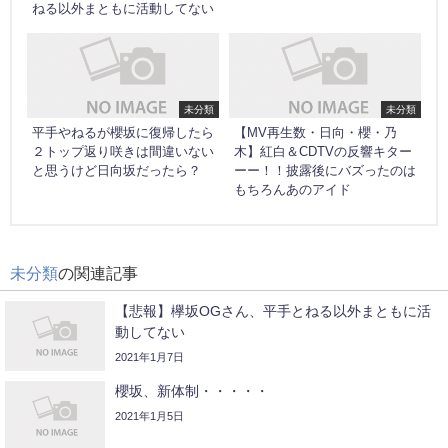
ねる以外まともに活動してない
未分類
未分類
平手やねるが櫻坂に復帰したら
【MV再生数・日向・櫻・乃
２トップ返り咲きは間違いない
木】紅白＆CDTVの反響キター
と思うけど日向坂だったら？
ーー！！披露後にバズったのは
もちろんあのアイド
未分類
の関連記事
【悲報】欅坂OGさん、平手とねる以外まともに活
動してない
2021年1月7日
櫻坂、新体制・・・・・
2021年1月5日