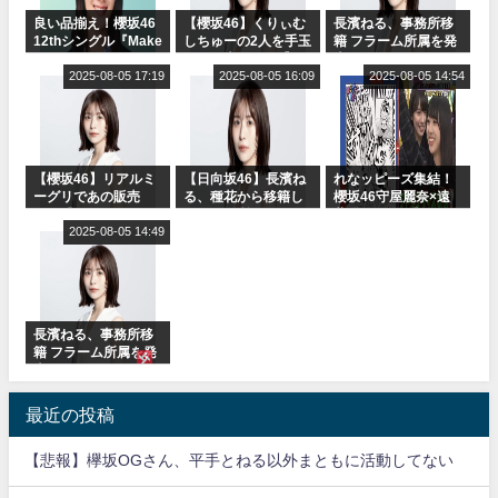
良い品揃え！櫻坂46
【櫻坂46】くりぃむ
長濱ねる、事務所移
12thシングル『Make
しちゅーの2人を手玉
籍 フラーム所属を発
or Break』オフィシ
に取る大沼晶保【く
表
ャルグッズ絶賛販売
2025-08-05 17:19
りぃむナンタラ】
2025-08-05 16:09
2025-08-05 14:54
受付中
【櫻坂46】リアルミ
【日向坂46】長濱ね
れなッピーズ集結！
ーグリであの販売
る、種花から移籍し
櫻坂46守屋麗奈×遠
も！『Make or
フラーム所属に。こ
藤理子、8/6「ラヴィ
Break』オフィシャ
2025-08-05 14:49
れで事務所に所属し
ット！」水曜スタジ
ルグッズ解禁
ているのは... おひさ
オ出演決定
まの反応がこちら
長濱ねる、事務所移
籍 フラーム所属を発
表
最近の投稿
【悲報】欅坂OGさん、平手とねる以外まともに活動してない