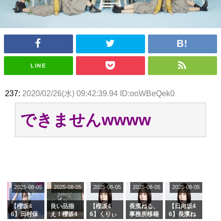
アイドル – ぷぅアンテナ / 2022年3月22日（火）のメディア情報
アイドル – ぷぅアンテナ / 【乃木坂46】井上和の『なぎおはぎ』って こん
ぺいとう×いちごみるく×マヨラー星人 と同じと考えてよろしいですか？
アイドル – ぷぅアンテナ / 【乃木坂46】日村勇紀 gif職人が切り抜いた名シ
ーン.gif
ふぇどみ！ / 【悲報】呪術廻戦、視聴率5.1%
ふぇどみ！ / 【画像】スポ－ツキャスターお姉さん・ハメまくりだったｗｗ
LINE
ｗｗｗｗｗｗｗｗｗｗ
ふぇどみ！ / 【悲報】母「裕福な過程が高学歴になるとか大嘘。教育に金を
かけまくったうちの息子が団地住みの貧乏に学歴で負けた」
237:
2020/02/26(水) 09:42:39.94 ID:ooWBeQek0
Powered by livedoor 相互RSS
できませんwwww
2025-08-05
2025-08-05
2025-08-05
2025-08-05
2025-08-05
【櫻坂4
良い品揃
【櫻坂4
長濱ねる、
【日向坂4
6】田村保
え！櫻坂4
6】くりぃ
事務所移籍
6】長濱ね