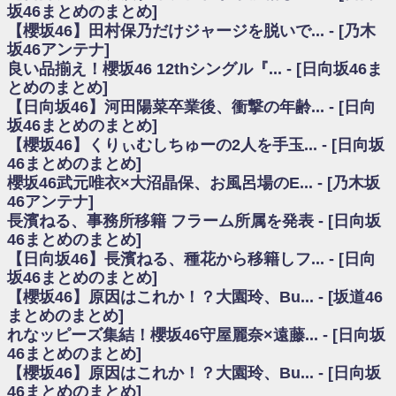
いた理由
坂46まとめのまとめ]
日向坂46まとめのまとめ / 【日向坂46】若林さん「笑えないぐらい師匠だ
【櫻坂46】田村保乃だけジャージを脱いで... - [乃木
から」佐々木久美と卒業後初の共演の様子がこちら！【激レアさん】
坂46アンテナ]
日向坂46まとめのまとめ / 【元日向坂46】情報解禁前で言えない！？丹生
良い品揃え！櫻坂46 12thシングル『... - [日向坂46ま
ちゃん、メンバーと会った模様
とめのまとめ]
乃木坂欅坂まとめのまとめ / 【日向坂46】この月、何かあるのか！？『お
【日向坂46】河田陽菜卒業後、衝撃の年齢... - [日向
願いバッハ！』ミーグリ日程がこちら
欅坂/日向坂46まとめのまとめ / 【櫻坂46】ミーグリで喧嘩！？山下瞳月、
坂46まとめのまとめ]
これはマジギレしてる
【櫻坂46】くりぃむしちゅーの2人を手玉... - [日向坂
乃木坂46アンテナ / 【櫻坂46】ハリソン守屋「ゆーづのせいです」【ラヴ
46まとめのまとめ]
ィット!】
櫻坂46武元唯衣×大沼晶保、お風呂場のE... - [乃木坂
乃木坂あんてな ～乃木坂46・欅坂46・日向坂46のニュース・情報・話題
46アンテナ]
をピックアップ / 良い品揃え！櫻坂46 12thシングル『Make or Break』オフィ
シャルグッズ絶賛販売受付中
長濱ねる、事務所移籍 フラーム所属を発表 - [日向坂
日向坂46まとめのまとめ / 【日向坂46】この月、何かあるのか！？『お願
46まとめのまとめ]
いバッハ！』ミーグリ日程がこちら
【日向坂46】長濱ねる、種花から移籍しフ... - [日向
日向坂46まとめのまとめ / 【元日向坂46】この卒業生、めちゃくちゃテレ
坂46まとめのまとめ]
ビで見かけるな
【櫻坂46】原因はこれか！？大園玲、Bu... - [坂道46
欅坂/日向坂46まとめのまとめ / 【櫻坂46】リアルミーグリであの販売も！
まとめのまとめ]
『Make or Break』オフィシャルグッズ解禁
れなッピーズ集結！櫻坂46守屋麗奈×遠藤... - [日向坂
乃木坂46アンテナ / 【櫻坂46】ミーグリで喧嘩！？山下瞳月、これはマジ
ギレしてる
46まとめのまとめ]
乃木坂あんてな ～乃木坂46・欅坂46・日向坂46のニュース・情報・話題
【櫻坂46】原因はこれか！？大園玲、Bu... - [日向坂
をピックアップ / れなッピーズ集結！櫻坂46守屋麗奈×遠藤理子、8/6「ラヴィ
46まとめのまとめ]
ット！」水曜スタジオ出演決定