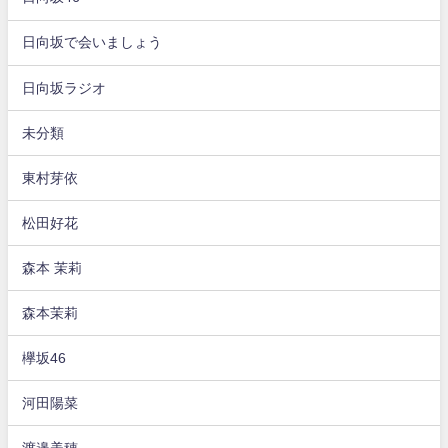
日向坂で会いましょう
日向坂ラジオ
未分類
東村芽依
松田好花
森本 茉莉
森本茉莉
欅坂46
河田陽菜
渡邉美穂