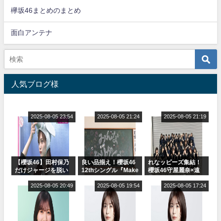
欅坂46まとめのまとめ
面白アンテナ
人気ブログ様
2025-08-05 23:54
2025-08-05 21:24
2025-08-05 21:19
【櫻坂46】田村保乃
良い品揃え！櫻坂46
れなッピーズ集結！
だけジャージを脱い
12thシングル『Make
櫻坂46守屋麗奈×遠
でいた理由
or Break』オフィシ
藤理子、8/6「ラヴィ
2025-08-05 20:49
ャルグッズ絶賛販売
2025-08-05 19:54
ット！」水曜スタジ
2025-08-05 17:24
受付中
オ出演決定