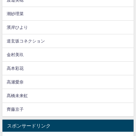
潮紗理菜
濱岸ひより
道玄坂コネクション
金村美玖
高本彩花
高瀬愛奈
髙橋未来虹
齊藤京子
スポンサードリンク