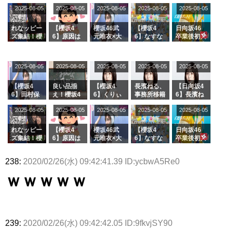
乃だけジャ
6 12thシン
むしちゅー
フラーム所
る、種花か
2025-08-05
2025-08-05
2025-08-05
2025-08-05
2025-08-05
ージを脱い
グル『Mak
の2人を手
属を発表
ら移籍しフ
でいた理由
e or Brea
玉に取る大
ラーム所属
k』オフィ
沼晶保【く
に。これで
れなッピー
【櫻坂4
櫻坂46武
【櫻坂4
日向坂46
シャルグッ
りぃむナン
事務所に所
ズ集結！櫻
6】原因は
元唯衣×大
6】なすな
卒業後初共
ズ絶賛販売
タラ】
属している
坂46守屋
これか！？
沼晶保、お
か中西さん
演！佐々木
受付中
のは... おひ
麗奈×遠藤
大園玲、B
風呂場のE
が号泣した
久美さん、
さまの反応
理子、8/6
uddiesを
カップお姉
2曲目っ
師匠オード
2025-08-05
2025-08-05
2025-08-05
2025-08-05
がこちら
2025-08-05
「ラヴィッ
ざわつかせ
さんに恐怖
て...【ラヴ
リー若林さ
ト！」水曜
る...
【くりぃむ
ィット 東
んと再会し
スタジオ出
ナンタラ】
京ドーム公
た結果･･･
【櫻坂4
良い品揃
【櫻坂4
長濱ねる、
【日向坂4
演決定
演】
【激レアさ
6】田村保
え！櫻坂4
6】くりぃ
事務所移籍
6】長濱ね
んを連れて
乃だけジャ
6 12thシン
むしちゅー
フラーム所
る、種花か
2025-08-05
2025-08-05
2025-08-05
2025-08-05
きた。】
2025-08-05
ージを脱い
グル『Mak
の2人を手
属を発表
ら移籍しフ
でいた理由
e or Brea
玉に取る大
ラーム所属
k』オフィ
沼晶保【く
に。これで
れなッピー
【櫻坂4
櫻坂46武
【櫻坂4
日向坂46
シャルグッ
りぃむナン
事務所に所
ズ集結！櫻
6】原因は
元唯衣×大
6】なすな
卒業後初共
ズ絶賛販売
タラ】
属している
坂46守屋
これか！？
沼晶保、お
か中西さん
演！佐々木
受付中
のは... おひ
麗奈×遠藤
大園玲、B
風呂場のE
が号泣した
久美さん、
238:
2020/02/26(水) 09:42:41.39 ID:ycbwA5Re0
さまの反応
理子、8/6
uddiesを
カップお姉
2曲目っ
師匠オード
がこちら
「ラヴィッ
ざわつかせ
さんに恐怖
て...【ラヴ
リー若林さ
ｗｗｗｗｗ
ト！」水曜
る...
【くりぃむ
ィット 東
んと再会し
スタジオ出
ナンタラ】
京ドーム公
た結果･･･
演決定
演】
【激レアさ
んを連れて
きた。】
239:
2020/02/26(水) 09:42:42.05 ID:9fkvjSY90