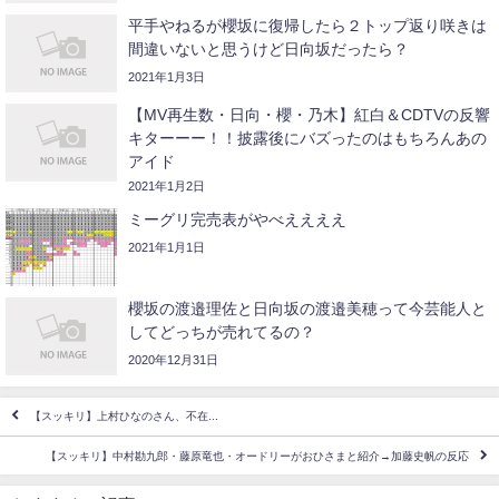
平手やねるが櫻坂に復帰したら２トップ返り咲きは
間違いないと思うけど日向坂だったら？
2021年1月3日
【MV再生数・日向・櫻・乃木】紅白＆CDTVの反響
キターーー！！披露後にバズったのはもちろんあの
アイド
2021年1月2日
ミーグリ完売表がやべええええ
2021年1月1日
櫻坂の渡邉理佐と日向坂の渡邉美穂って今芸能人と
してどっちが売れてるの？
2020年12月31日
【スッキリ】上村ひなのさん、不在...
【スッキリ】中村勘九郎・藤原竜也・オードリーがおひさまと紹介→加藤史帆の反応