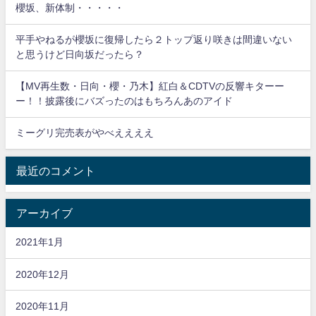
櫻坂、新体制・・・・・
平手やねるが櫻坂に復帰したら２トップ返り咲きは間違いない
と思うけど日向坂だったら？
【MV再生数・日向・櫻・乃木】紅白＆CDTVの反響キターー
ー！！披露後にバズったのはもちろんあのアイド
ミーグリ完売表がやべええええ
最近のコメント
アーカイブ
2021年1月
2020年12月
2020年11月