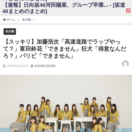
【速報】日向坂46河田陽菜、グループ卒業... - [坂道
日向坂46まとめのまとめ / 【日向坂46】富田鈴花、次の事務所が決まって
46まとめのまとめ]
そう！？
日向坂46まとめのまとめ / 【日向坂46】富田鈴花、次の事務所が決まって
ホーム
未分類
【スッキリ】加藤浩次「高速道路でラップやって？」富田鈴花「でき
そう！？
乃木坂46アンテナ / 【日向坂46】この月、何かあるのか！？『お願いバッ
未分類
ハ！』ミーグリ日程がこちら
乃木坂あんてな ～乃木坂46・欅坂46・日向坂46のニュース・情報・話題
【スッキリ】加藤浩次「高速道路でラップやっ
をピックアップ / 日向坂46卒業後初共演！佐々木久美さん、師匠オードリー若
て？」富田鈴花「できません」狂犬「得意なんだ
林さんと再会した結果･･･【激レアさんを連れてきた。】
欅坂46/日向坂46まとめのまとめ / 『anan』の表紙の櫻坂46さん、多様性
ろ？」パリピ「できません」
の時代だと話題に
欅坂46/日向坂46まとめのまとめ / 日向坂46より重大発表！！！！
2020年2月26日
2020年2月26日
日向坂46まとめのまとめ / 【朗報】増田三莉音さんの生足
wwwwwwwwwwww
日向坂46まとめのまとめ / 筒井あやめ、アレをチラリ。こういう偶然の方
が官能的だよな？
日向坂46まとめのまとめ / 【日向坂46】富田鈴花1st写真集の先行カット、
これも素晴らしい
日向坂46まとめのまとめ / 【日向坂46】五期生着ぐるみ生写真も！ 富田鈴
花考案グッズ＆生写真5種が公開される
日向坂46まとめのまとめ / これから彼氏と行為する直前の賀喜遥香、やば
い
アイドル – ぷぅアンテナ / 「乃木坂46ののぎおび⊿」北野日奈子が生配
信！【2022.3.22 17:15〜 SHOWROOM】