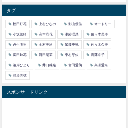
タグ
松田好花
上村ひなの
影山優佳
オードリー
小坂菜緒
高本彩花
潮紗理菜
佐々木美玲
丹生明里
金村美玖
加藤史帆
佐々木久美
富田鈴花
河田陽菜
東村芽依
齊藤京子
濱岸ひより
井口眞緒
宮田愛萌
高瀬愛奈
渡邉美穂
スポンサードリンク