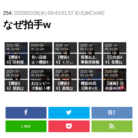
254:
2020/02/26(水) 09:43:01.57 ID:Ej8ICIxW0
なぜ拍手w
2025-08-
2025-08-
2025-08-
2025-08-
2025-08-
05 23:54
05 21:24
05 19:54
05 17:24
05 16:09
【櫻坂4
良い品揃
【櫻坂4
長濱ねる、
【日向坂4
6】田村保
え！櫻坂4
6】くりぃ
事務所移籍
6】長濱ね
乃だけジャ
6 12thシン
むしちゅー
フラーム所
る、種花か
2025-08-
2025-08-
2025-08-
2025-08-
2025-08-
ージを脱い
グル『Mak
の2人を手
属を発表
ら移籍しフ
05 16:04
05 14:54
05 13:24
05 12:09
05 10:19
でいた理由
e or Brea
玉に取る大
ラーム所属
k』オフィ
沼晶保【く
に。これで
【櫻坂4
れなッピー
【櫻坂4
櫻坂46武
【速報】日
シャルグッ
りぃむナン
事務所に所
6】原因は
ズ集結！櫻
6】原因は
元唯衣×大
向坂46河
ズ絶賛販売
タラ】
属している
これか！？
坂46守屋
これか！？
沼晶保、お
田陽菜、グ
受付中
のは... おひ
大園玲、B
麗奈×遠藤
大園玲、B
風呂場のE
ループ卒業
さまの反応
uddiesを
理子、8/6
uddiesを
カップお姉
を発表
がこちら
ざわつかせ
「ラヴィッ
ざわつかせ
さんに恐怖
る...
ト！」水曜
る...
【くりぃむ
スタジオ出
ナンタラ】
演決定
LINE