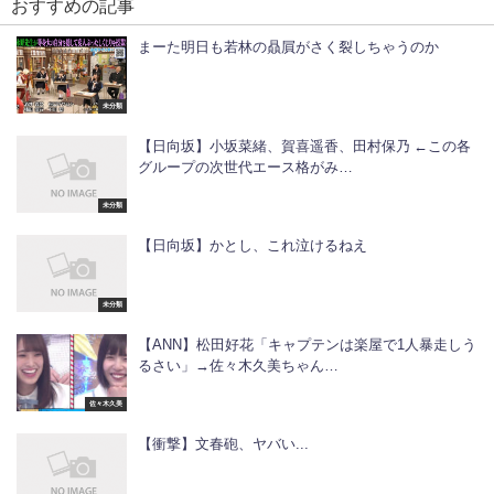
おすすめの記事
まーた明日も若林の贔屓がさく裂しちゃうのか
未分類
【日向坂】小坂菜緒、賀喜遥香、田村保乃 ←この各
グループの次世代エース格がみ…
未分類
【日向坂】かとし、これ泣けるねえ
未分類
【ANN】松田好花「キャプテンは楽屋で1人暴走しう
るさい」→佐々木久美ちゃん…
佐々木久美
【衝撃】文春砲、ヤバい...