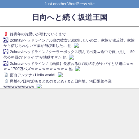
Just another WordPress site
日向へと続く坂道王国
好青年の片思いが壊れていくまで
2chnaviヘッドライン / 36歳の彼女と結婚したいのに、家族が猛反対。家族
から信じられない言葉が飛び出した… 他
2chnaviヘッドライン / クーラーボックス積んで出発→途中で買い足し…50
代公務員の“ドライブ”が地獄すぎた 他
2chnaviヘッドライン / 【画像】長濱ねる(27歳)の乳がヤバイと話題にｗｗ
ｗｗ1700万バズｗｗｗｗｗｗｗｗｗｗ 他
面白アンテナ / Hello world!
欅坂46/日向坂46まとめのまとめ / また日向坂、河田陽菜卒業
wwwwwwwwwww
欅坂あんてな ～欅坂46のニュース・情報・話題をピックアップ / れなぁ
画伯こと櫻坂46守屋麗奈、生放送で新作を発表【ラヴィット！】
欅坂/日向坂46まとめのまとめ / 【櫻坂46】ハリソン守屋「ゆーづのせいで
す」【ラヴィット!】
日向坂46まとめのまとめ / 長濱ねる、事務所移籍 フラーム所属を発表
日向坂46まとめのまとめ / 【日向坂46】河田陽菜卒業後、衝撃の年齢順が
こちら
乃木坂欅坂まとめのまとめ / 【日向坂46】河田陽菜推し、このときに卒業