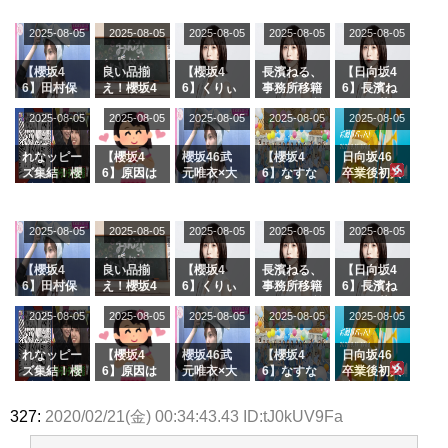
2025-08-05
2025-08-05
2025-08-05
2025-08-05
2025-08-05
【櫻坂4
良い品揃
【櫻坂4
長濱ねる、
【日向坂4
6】田村保
え！櫻坂4
6】くりぃ
事務所移籍
6】長濱ね
乃だけジャ
6 12thシン
むしちゅー
フラーム所
る、種花か
2025-08-05
2025-08-05
2025-08-05
2025-08-05
2025-08-05
ージを脱い
グル『Mak
の2人を手
属を発表
ら移籍しフ
でいた理由
e or Brea
玉に取る大
ラーム所属
k』オフィ
沼晶保【く
に。これで
れなッピー
【櫻坂4
櫻坂46武
【櫻坂4
日向坂46
シャルグッ
りぃむナン
事務所に所
ズ集結！櫻
6】原因は
元唯衣×大
6】なすな
卒業後初共
ズ絶賛販売
タラ】
属している
坂46守屋
これか！？
沼晶保、お
か中西さん
演！佐々木
受付中
のは... おひ
麗奈×遠藤
大園玲、B
風呂場のE
が号泣した
久美さん、
さまの反応
理子、8/6
uddiesを
カップお姉
2曲目っ
師匠オード
2025-08-05
2025-08-05
2025-08-05
2025-08-05
がこちら
2025-08-05
「ラヴィッ
ざわつかせ
さんに恐怖
て...【ラヴ
リー若林さ
ト！」水曜
る...
【くりぃむ
ィット 東
んと再会し
スタジオ出
ナンタラ】
京ドーム公
た結果･･･
【櫻坂4
良い品揃
【櫻坂4
長濱ねる、
【日向坂4
演決定
演】
【激レアさ
6】田村保
え！櫻坂4
6】くりぃ
事務所移籍
6】長濱ね
んを連れて
乃だけジャ
6 12thシン
むしちゅー
フラーム所
る、種花か
2025-08-05
2025-08-05
2025-08-05
2025-08-05
きた。】
2025-08-05
ージを脱い
グル『Mak
の2人を手
属を発表
ら移籍しフ
でいた理由
e or Brea
玉に取る大
ラーム所属
k』オフィ
沼晶保【く
に。これで
れなッピー
【櫻坂4
櫻坂46武
【櫻坂4
日向坂46
シャルグッ
りぃむナン
事務所に所
ズ集結！櫻
6】原因は
元唯衣×大
6】なすな
卒業後初共
ズ絶賛販売
タラ】
属している
坂46守屋
これか！？
沼晶保、お
か中西さん
演！佐々木
受付中
のは... おひ
麗奈×遠藤
大園玲、B
風呂場のE
が号泣した
久美さん、
327:
2020/02/21(金) 00:34:43.43 ID:tJ0kUV9Fa
さまの反応
理子、8/6
uddiesを
カップお姉
2曲目っ
師匠オード
がこちら
「ラヴィッ
ざわつかせ
さんに恐怖
て...【ラヴ
リー若林さ