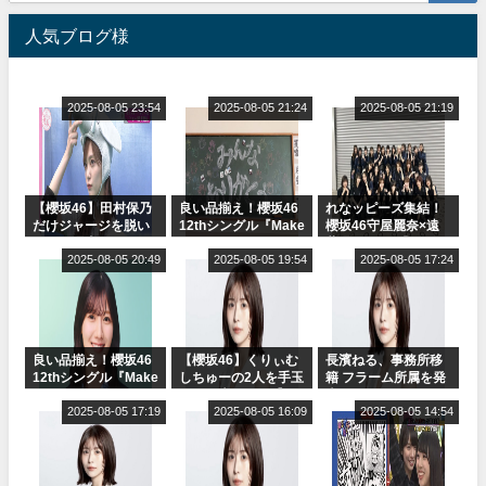
人気ブログ様
2025-08-05 23:54
2025-08-05 21:24
2025-08-05 21:19
【櫻坂46】田村保乃
良い品揃え！櫻坂46
れなッピーズ集結！
だけジャージを脱い
12thシングル『Make
櫻坂46守屋麗奈×遠
でいた理由
or Break』オフィシ
藤理子、8/6「ラヴィ
2025-08-05 20:49
ャルグッズ絶賛販売
2025-08-05 19:54
ット！」水曜スタジ
2025-08-05 17:24
受付中
オ出演決定
良い品揃え！櫻坂46
【櫻坂46】くりぃむ
長濱ねる、事務所移
12thシングル『Make
しちゅーの2人を手玉
籍 フラーム所属を発
or Break』オフィシ
に取る大沼晶保【く
表
ャルグッズ絶賛販売
2025-08-05 17:19
りぃむナンタラ】
2025-08-05 16:09
2025-08-05 14:54
受付中