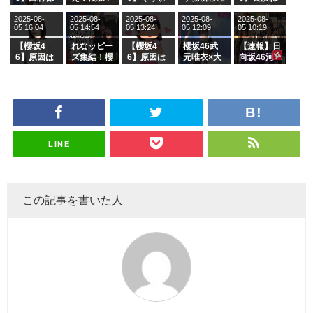
乃だけジャ
6 12thシン
むしちゅー
フラーム所
る、種花か
2025-08-
2025-08-
2025-08-
2025-08-
2025-08-
ージを脱い
グル『Mak
の2人を手
属を発表
ら移籍しフ
05 16:04
05 14:54
05 13:24
05 12:09
05 10:19
でいた理由
e or Brea
玉に取る大
ラーム所属
k』オフィ
沼晶保【く
に。これで
【櫻坂4
れなッピー
【櫻坂4
櫻坂46武
【速報】日
シャルグッ
りぃむナン
事務所に所
6】原因は
ズ集結！櫻
6】原因は
元唯衣×大
向坂46河
ズ絶賛販売
タラ】
属している
これか！？
坂46守屋
これか！？
沼晶保、お
田陽菜、グ
受付中
のは... おひ
大園玲、B
麗奈×遠藤
大園玲、B
風呂場のE
ループ卒業
さまの反応
uddiesを
理子、8/6
uddiesを
カップお姉
を発表
がこちら
ざわつかせ
「ラヴィッ
ざわつかせ
さんに恐怖
る...
ト！」水曜
る...
【くりぃむ
スタジオ出
ナンタラ】
演決定
LINE
この記事を書いた人