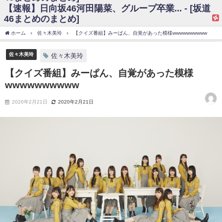
【速報】日向坂46河田陽菜、グループ卒業... - [坂道
日向坂46まとめのまとめ / 【日向坂46】富田鈴花、次の事務所が決まって
46まとめのまとめ]
そう！？
日向坂46まとめのまとめ / 【日向坂46】富田鈴花、次の事務所が決まって
ホーム
佐々木美玲
【クイズ番組】みーぱん、自覚があった模様wwwwwwwwww
そう！？
乃木坂46アンテナ / 【日向坂46】この月、何かあるのか！？『お願いバッ
ハ！』ミーグリ日程がこちら
佐々木美玲
佐々木美玲
乃木坂あんてな ～乃木坂46・欅坂46・日向坂46のニュース・情報・話題
【クイズ番組】みーぱん、自覚があった模様
をピックアップ / 日向坂46卒業後初共演！佐々木久美さん、師匠オードリー若
林さんと再会した結果･･･【激レアさんを連れてきた。】
wwwwwwwwww
欅坂46/日向坂46まとめのまとめ / 『anan』の表紙の櫻坂46さん、多様性
の時代だと話題に
2020年2月21日
2020年2月21日
欅坂46/日向坂46まとめのまとめ / 日向坂46より重大発表！！！！
日向坂46まとめのまとめ / 【朗報】増田三莉音さんの生足
wwwwwwwwwwww
日向坂46まとめのまとめ / 筒井あやめ、アレをチラリ。こういう偶然の方
が官能的だよな？
日向坂46まとめのまとめ / 【日向坂46】富田鈴花1st写真集の先行カット、
これも素晴らしい
日向坂46まとめのまとめ / 【日向坂46】五期生着ぐるみ生写真も！ 富田鈴
花考案グッズ＆生写真5種が公開される
日向坂46まとめのまとめ / これから彼氏と行為する直前の賀喜遥香、やば
い
アイドル – ぷぅアンテナ / 「乃木坂46ののぎおび⊿」北野日奈子が生配
信！【2022.3.22 17:15〜 SHOWROOM】