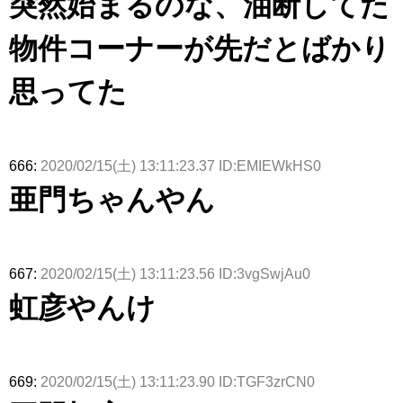
突然始まるのな、油断してた
ト！」水曜
る...
【くりぃむ
ィット 東
んと再会し
スタジオ出
ナンタラ】
京ドーム公
た結果･･･
演決定
演】
【激レアさ
物件コーナーが先だとばかり
んを連れて
きた。】
思ってた
666:
2020/02/15(土) 13:11:23.37 ID:EMIEWkHS0
亜門ちゃんやん
667:
2020/02/15(土) 13:11:23.56 ID:3vgSwjAu0
虹彦やんけ
669:
2020/02/15(土) 13:11:23.90 ID:TGF3zrCN0