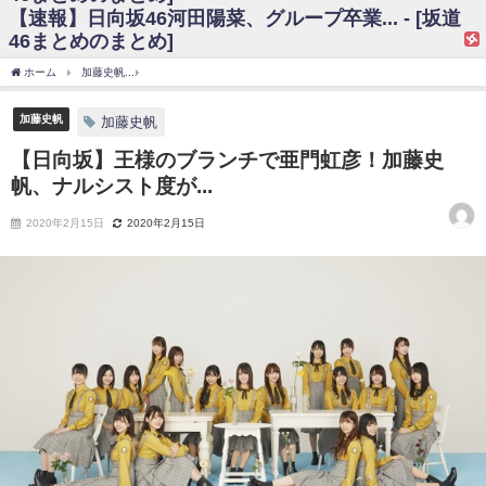
【速報】日向坂46河田陽菜、グループ卒業... - [坂道
日向坂46まとめのまとめ / 【日向坂46】富田鈴花、次の事務所が決まって
46まとめのまとめ]
そう！？
日向坂46まとめのまとめ / 【日向坂46】富田鈴花、次の事務所が決まって
ホーム
加藤史帆
【日向坂】王様のブランチで亜門虹彦！加藤史帆、ナルシスト度が...
そう！？
乃木坂46アンテナ / 【日向坂46】この月、何かあるのか！？『お願いバッ
ハ！』ミーグリ日程がこちら
加藤史帆
加藤史帆
乃木坂あんてな ～乃木坂46・欅坂46・日向坂46のニュース・情報・話題
【日向坂】王様のブランチで亜門虹彦！加藤史
をピックアップ / 日向坂46卒業後初共演！佐々木久美さん、師匠オードリー若
林さんと再会した結果･･･【激レアさんを連れてきた。】
帆、ナルシスト度が...
欅坂46/日向坂46まとめのまとめ / 『anan』の表紙の櫻坂46さん、多様性
の時代だと話題に
2020年2月15日
2020年2月15日
欅坂46/日向坂46まとめのまとめ / 日向坂46より重大発表！！！！
日向坂46まとめのまとめ / 【朗報】増田三莉音さんの生足
wwwwwwwwwwww
日向坂46まとめのまとめ / 筒井あやめ、アレをチラリ。こういう偶然の方
が官能的だよな？
日向坂46まとめのまとめ / 【日向坂46】富田鈴花1st写真集の先行カット、
これも素晴らしい
日向坂46まとめのまとめ / 【日向坂46】五期生着ぐるみ生写真も！ 富田鈴
花考案グッズ＆生写真5種が公開される
日向坂46まとめのまとめ / これから彼氏と行為する直前の賀喜遥香、やば
い
アイドル – ぷぅアンテナ / 「乃木坂46ののぎおび⊿」北野日奈子が生配
信！【2022.3.22 17:15〜 SHOWROOM】