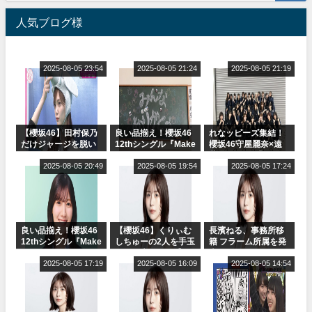
人気ブログ様
2025-08-05 23:54
2025-08-05 21:24
2025-08-05 21:19
【櫻坂46】田村保乃
良い品揃え！櫻坂46
れなッピーズ集結！
だけジャージを脱い
12thシングル『Make
櫻坂46守屋麗奈×遠
でいた理由
or Break』オフィシ
藤理子、8/6「ラヴィ
2025-08-05 20:49
ャルグッズ絶賛販売
2025-08-05 19:54
ット！」水曜スタジ
2025-08-05 17:24
受付中
オ出演決定
良い品揃え！櫻坂46
【櫻坂46】くりぃむ
長濱ねる、事務所移
12thシングル『Make
しちゅーの2人を手玉
籍 フラーム所属を発
or Break』オフィシ
に取る大沼晶保【く
表
ャルグッズ絶賛販売
2025-08-05 17:19
りぃむナンタラ】
2025-08-05 16:09
2025-08-05 14:54
受付中