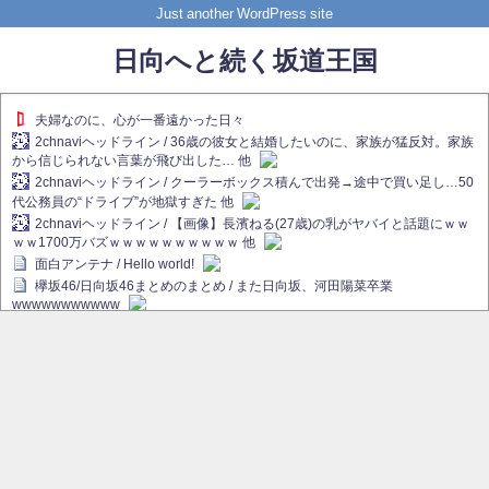
Just another WordPress site
日向へと続く坂道王国
夫婦なのに、心が一番遠かった日々
2chnaviヘッドライン / 36歳の彼女と結婚したいのに、家族が猛反対。家族
から信じられない言葉が飛び出した… 他
2chnaviヘッドライン / クーラーボックス積んで出発→途中で買い足し…50
代公務員の“ドライブ”が地獄すぎた 他
2chnaviヘッドライン / 【画像】長濱ねる(27歳)の乳がヤバイと話題にｗｗ
ｗｗ1700万バズｗｗｗｗｗｗｗｗｗｗ 他
面白アンテナ / Hello world!
欅坂46/日向坂46まとめのまとめ / また日向坂、河田陽菜卒業
wwwwwwwwwww
欅坂あんてな ～欅坂46のニュース・情報・話題をピックアップ / れなぁ
画伯こと櫻坂46守屋麗奈、生放送で新作を発表【ラヴィット！】
欅坂/日向坂46まとめのまとめ / 【櫻坂46】ハリソン守屋「ゆーづのせいで
す」【ラヴィット!】
日向坂46まとめのまとめ / 長濱ねる、事務所移籍 フラーム所属を発表
日向坂46まとめのまとめ / 【日向坂46】河田陽菜卒業後、衝撃の年齢順が
こちら
乃木坂欅坂まとめのまとめ / 【日向坂46】河田陽菜推し、このときに卒業