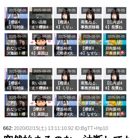
2025-08-05
2025-08-05
2025-08-05
2025-08-05
2025-08-05
【櫻坂4
良い品揃
【櫻坂4
長濱ねる、
【日向坂4
6】田村保
え！櫻坂4
6】くりぃ
事務所移籍
6】長濱ね
乃だけジャ
6 12thシン
むしちゅー
フラーム所
る、種花か
2025-08-05
2025-08-05
2025-08-05
2025-08-05
2025-08-05
ージを脱い
グル『Mak
の2人を手
属を発表
ら移籍しフ
でいた理由
e or Brea
玉に取る大
ラーム所属
k』オフィ
沼晶保【く
に。これで
れなッピー
【櫻坂4
櫻坂46武
【櫻坂4
日向坂46
シャルグッ
りぃむナン
事務所に所
ズ集結！櫻
6】原因は
元唯衣×大
6】なすな
卒業後初共
ズ絶賛販売
タラ】
属している
坂46守屋
これか！？
沼晶保、お
か中西さん
演！佐々木
受付中
のは... おひ
麗奈×遠藤
大園玲、B
風呂場のE
が号泣した
久美さん、
さまの反応
理子、8/6
uddiesを
カップお姉
2曲目っ
師匠オード
2025-08-05
2025-08-05
2025-08-05
2025-08-05
がこちら
2025-08-05
「ラヴィッ
ざわつかせ
さんに恐怖
て...【ラヴ
リー若林さ
ト！」水曜
る...
【くりぃむ
ィット 東
んと再会し
スタジオ出
ナンタラ】
京ドーム公
た結果･･･
【櫻坂4
良い品揃
【櫻坂4
長濱ねる、
【日向坂4
演決定
演】
【激レアさ
6】田村保
え！櫻坂4
6】くりぃ
事務所移籍
6】長濱ね
んを連れて
乃だけジャ
6 12thシン
むしちゅー
フラーム所
る、種花か
2025-08-05
2025-08-05
2025-08-05
2025-08-05
きた。】
2025-08-05
ージを脱い
グル『Mak
の2人を手
属を発表
ら移籍しフ
でいた理由
e or Brea
玉に取る大
ラーム所属
k』オフィ
沼晶保【く
に。これで
れなッピー
【櫻坂4
櫻坂46武
【櫻坂4
日向坂46
シャルグッ
りぃむナン
事務所に所
ズ集結！櫻
6】原因は
元唯衣×大
6】なすな
卒業後初共
ズ絶賛販売
タラ】
属している
坂46守屋
これか！？
沼晶保、お
か中西さん
演！佐々木
受付中
のは... おひ
麗奈×遠藤
大園玲、B
風呂場のE
が号泣した
久美さん、
662:
2020/02/15(土) 13:11:10.92 ID:BgTT+Hp10
さまの反応
理子、8/6
uddiesを
カップお姉
2曲目っ
師匠オード
がこちら
「ラヴィッ
ざわつかせ
さんに恐怖
て...【ラヴ
リー若林さ