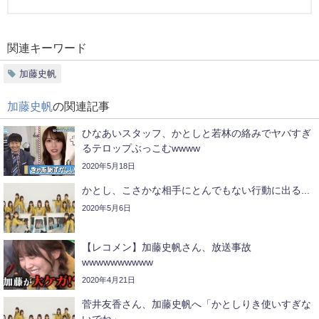
関連キーワード
加藤史帆
加藤史帆
の関連記事
ひなあいスタッフ、かとしと若林の絡みでヤバすぎ
るテロップぶっこむwwww
2020年5月18日
かとし、こさかな相手にとんでもない行動に出る...
2020年5月6日
【レコメン】加藤史帆さん、放送事故
wwwwwwwwww
2020年4月21日
菅井友香さん、加藤史帆へ「かとしりき使いすぎな
いでね」