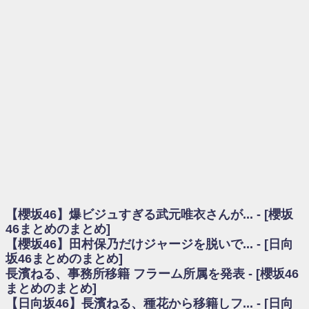
を察していた...
乃木坂46アンテナ / 長濱ねる、事務所移籍 フラーム所属を発表
乃木坂あんてな ～乃木坂46・欅坂46・日向坂46のニュース・情報・話題
をピックアップ / 【櫻坂46】ミーグリで喧嘩！？山下瞳月、これはマジギレし
てる
欅坂あんてな ～欅坂46のニュース・情報・話題をピックアップ / 良い品
揃え！櫻坂46 12thシングル『Make or Break』オフィシャルグッズ絶賛販売受
付中
欅坂/日向坂46まとめのまとめ / 【櫻坂46】原因はこれか！？大園玲、
Buddiesをざわつかせる...
乃木坂46アンテナ / 【櫻坂46】田村保乃だけジャージを脱いでいた理由
乃木坂あんてな ～乃木坂46・欅坂46・日向坂46のニュース・情報・話題
をピックアップ / 【櫻坂46】久々にあのメンバーがラヴィット出演へ！！！
日向坂46まとめのまとめ / 【櫻坂46】田村保乃だけジャージを脱いでいた
理由
【櫻坂46】爆ビジュすぎる武元唯衣さんが... - [櫻坂
日向坂46まとめのまとめ / 【日向坂46】富田鈴花1st写真集、発売記念記者
会見の模様がこちら！
46まとめのまとめ]
乃木坂欅坂まとめのまとめ / 【日向坂46】河田陽菜卒業の影響、ガチでデ
【櫻坂46】田村保乃だけジャージを脱いで... - [日向
カそう...
坂46まとめのまとめ]
欅坂あんてな ～欅坂46のニュース・情報・話題をピックアップ / れなッ
長濱ねる、事務所移籍 フラーム所属を発表 - [櫻坂46
ピーズ集結！櫻坂46守屋麗奈×遠藤理子、8/6「ラヴィット！」水曜スタジオ出
まとめのまとめ]
演決定
【日向坂46】長濱ねる、種花から移籍しフ... - [日向
欅坂/日向坂46まとめのまとめ / 【櫻坂46】田村保乃だけジャージを脱いで