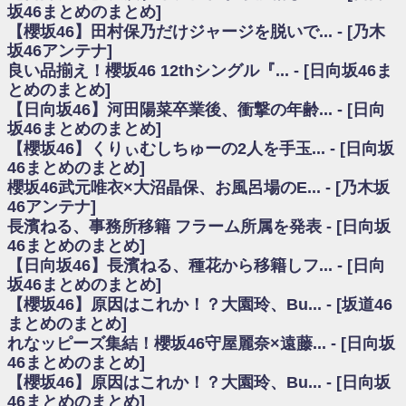
いた理由
坂46まとめのまとめ]
日向坂46まとめのまとめ / 【日向坂46】若林さん「笑えないぐらい師匠だ
【櫻坂46】田村保乃だけジャージを脱いで... - [乃木
から」佐々木久美と卒業後初の共演の様子がこちら！【激レアさん】
坂46アンテナ]
日向坂46まとめのまとめ / 【元日向坂46】情報解禁前で言えない！？丹生
良い品揃え！櫻坂46 12thシングル『... - [日向坂46ま
ちゃん、メンバーと会った模様
とめのまとめ]
乃木坂欅坂まとめのまとめ / 【日向坂46】この月、何かあるのか！？『お
【日向坂46】河田陽菜卒業後、衝撃の年齢... - [日向
願いバッハ！』ミーグリ日程がこちら
欅坂/日向坂46まとめのまとめ / 【櫻坂46】ミーグリで喧嘩！？山下瞳月、
坂46まとめのまとめ]
これはマジギレしてる
【櫻坂46】くりぃむしちゅーの2人を手玉... - [日向坂
乃木坂46アンテナ / 【櫻坂46】ハリソン守屋「ゆーづのせいです」【ラヴ
46まとめのまとめ]
ィット!】
櫻坂46武元唯衣×大沼晶保、お風呂場のE... - [乃木坂
乃木坂あんてな ～乃木坂46・欅坂46・日向坂46のニュース・情報・話題
46アンテナ]
をピックアップ / 良い品揃え！櫻坂46 12thシングル『Make or Break』オフィ
シャルグッズ絶賛販売受付中
長濱ねる、事務所移籍 フラーム所属を発表 - [日向坂
日向坂46まとめのまとめ / 【日向坂46】この月、何かあるのか！？『お願
46まとめのまとめ]
いバッハ！』ミーグリ日程がこちら
【日向坂46】長濱ねる、種花から移籍しフ... - [日向
日向坂46まとめのまとめ / 【元日向坂46】この卒業生、めちゃくちゃテレ
坂46まとめのまとめ]
ビで見かけるな
【櫻坂46】原因はこれか！？大園玲、Bu... - [坂道46
欅坂/日向坂46まとめのまとめ / 【櫻坂46】リアルミーグリであの販売も！
まとめのまとめ]
『Make or Break』オフィシャルグッズ解禁
れなッピーズ集結！櫻坂46守屋麗奈×遠藤... - [日向坂
乃木坂46アンテナ / 【櫻坂46】ミーグリで喧嘩！？山下瞳月、これはマジ
ギレしてる
46まとめのまとめ]
乃木坂あんてな ～乃木坂46・欅坂46・日向坂46のニュース・情報・話題
【櫻坂46】原因はこれか！？大園玲、Bu... - [日向坂
をピックアップ / れなッピーズ集結！櫻坂46守屋麗奈×遠藤理子、8/6「ラヴィ
46まとめのまとめ]
ット！」水曜スタジオ出演決定