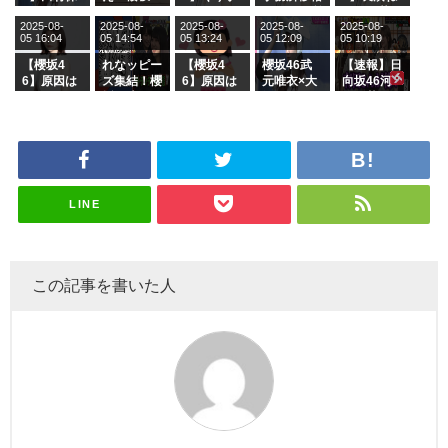
乃だけジャ
6 12thシン
むしちゅー
フラーム所
る、種花か
2025-08-
2025-08-
2025-08-
2025-08-
2025-08-
ージを脱い
グル『Mak
の2人を手
属を発表
ら移籍しフ
05 16:04
05 14:54
05 13:24
05 12:09
05 10:19
でいた理由
e or Brea
玉に取る大
ラーム所属
k』オフィ
沼晶保【く
に。これで
【櫻坂4
れなッピー
【櫻坂4
櫻坂46武
【速報】日
シャルグッ
りぃむナン
事務所に所
6】原因は
ズ集結！櫻
6】原因は
元唯衣×大
向坂46河
ズ絶賛販売
タラ】
属している
これか！？
坂46守屋
これか！？
沼晶保、お
田陽菜、グ
受付中
のは... おひ
大園玲、B
麗奈×遠藤
大園玲、B
風呂場のE
ループ卒業
さまの反応
uddiesを
理子、8/6
uddiesを
カップお姉
を発表
がこちら
ざわつかせ
「ラヴィッ
ざわつかせ
さんに恐怖
る...
ト！」水曜
る...
【くりぃむ
スタジオ出
ナンタラ】
演決定
LINE
この記事を書いた人