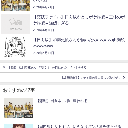
2020年4月21日
【突破ファイル】日向坂かとしボケ炸裂→王林のボ
ケ炸裂→強烈すぎる
2020年4月16日
【日向坂】加藤史帆さんが描いためいめいの似顔絵
wwwwwww
2020年4月14日
【有能】松田好花さん、2期で唯一井口にあのコメントをする...
【坂道研修生】ガチで日向坂に欲しい逸材が...
おすすめの記事
【悲報】日向坂、欅に奪われる......
日向坂46
【日向坂】サトミツ、いきなりおひさまを焦らせる