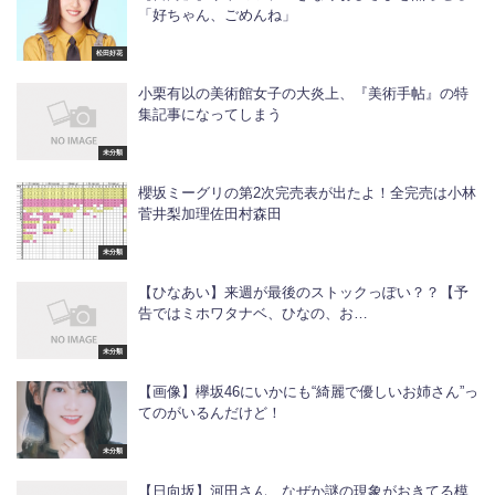
「好ちゃん、ごめんね」
松田好花
小栗有以の美術館女子の大炎上、『美術手帖』の特
集記事になってしまう
未分類
櫻坂ミーグリの第2次完売表が出たよ！全完売は小林
菅井梨加理佐田村森田
未分類
【ひなあい】来週が最後のストックっぽい？？【予
告ではミホワタナベ、ひなの、お…
未分類
【画像】欅坂46にいかにも“綺麗で優しいお姉さん”っ
てのがいるんだけど！
未分類
【日向坂】河田さん、なぜか謎の現象がおきてる模