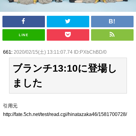
アイドル – ぷぅアンテナ / 2022年3月22日（火）のメディア情報
アイドル – ぷぅアンテナ / 【乃木坂46】井上和の『なぎおはぎ』って こん
ぺいとう×いちごみるく×マヨラー星人 と同じと考えてよろしいですか？
アイドル – ぷぅアンテナ / 【乃木坂46】日村勇紀 gif職人が切り抜いた名シ
ーン.gif
ふぇどみ！ / 【悲報】呪術廻戦、視聴率5.1%
LINE
ふぇどみ！ / 【画像】スポ－ツキャスターお姉さん・ハメまくりだったｗｗ
ｗｗｗｗｗｗｗｗｗｗ
ふぇどみ！ / 【悲報】母「裕福な過程が高学歴になるとか大嘘。教育に金を
661:
2020/02/15(土) 13:11:07.74 ID:PXbChBD/0
かけまくったうちの息子が団地住みの貧乏に学歴で負けた」
Powered by livedoor 相互RSS
ブランチ13:10に登場し
ました
引用元
http://fate.5ch.net/test/read.cgi/hinatazaka46/1581700728/