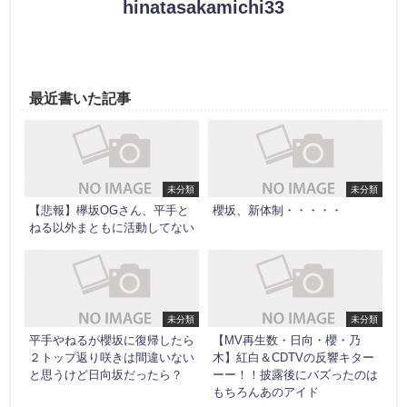
hinatasakamichi33
最近書いた記事
未分類
未分類
【悲報】欅坂OGさん、平手と
櫻坂、新体制・・・・・
ねる以外まともに活動してない
未分類
未分類
平手やねるが櫻坂に復帰したら
【MV再生数・日向・櫻・乃
２トップ返り咲きは間違いない
木】紅白＆CDTVの反響キター
と思うけど日向坂だったら？
ーー！！披露後にバズったのは
もちろんあのアイド