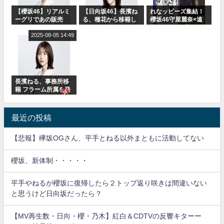
【櫻坂46】リアルミ
【日向坂46】長濱ね
れなッピーズ集結！
ーグリであの販売
る、種花から移籍し
櫻坂46守屋麗奈×遠
も！『Make or
フラーム所属に。こ
藤理子、8/6「ラヴィ
Break』オフィシャ
2025-08-05 14:49
れで事務所に所属し
ット！」水曜スタジ
ルグッズ解禁
ているのは... おひさ
オ出演決定
まの反応がこちら
長濱ねる、事務所移
籍 フラーム所属を発
表
最近の投稿
【悲報】欅坂OGさん、平手とねる以外まともに活動してない
櫻坂、新体制・・・・・
平手やねるが櫻坂に復帰したら２トップ返り咲きは間違いない
と思うけど日向坂だったら？
【MV再生数・日向・櫻・乃木】紅白＆CDTVの反響キターー