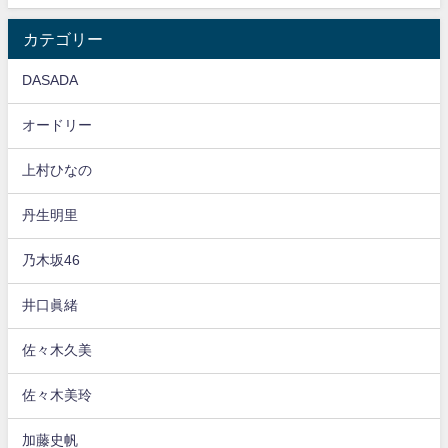
カテゴリー
DASADA
オードリー
上村ひなの
丹生明里
乃木坂46
井口眞緒
佐々木久美
佐々木美玲
加藤史帆