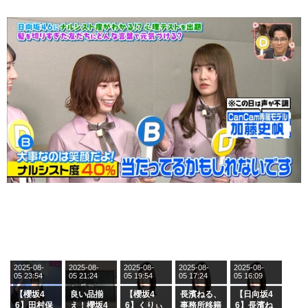
2025-08-
2025-08-
2025-08-
2025-08-
2025-08-
05 23:54
05 21:24
05 19:54
05 17:24
05 16:09
【櫻坂4
良い品揃
【櫻坂4
長濱ねる、
【日向坂4
6】田村保
え！櫻坂4
6】くりぃ
事務所移籍
6】長濱ね