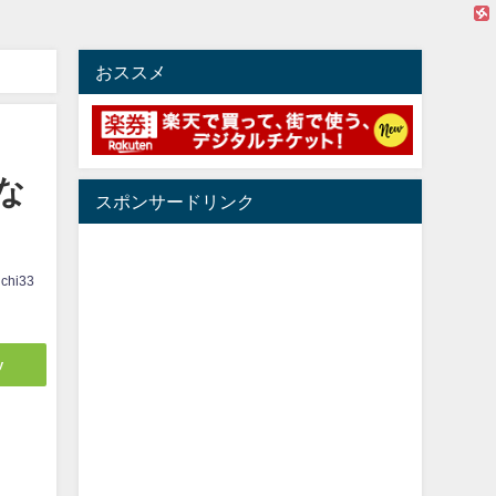
おススメ
な
スポンサードリンク
ichi33
y