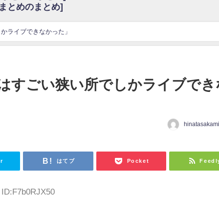
6まとめのまとめ]
w
官能的だよな？
これも素晴らしい
しかライブできなかった」
花考案グッズ＆生写真5種が公開される
3.22 17:15〜 SHOWROOM】
んぺいとう×いちごみるく×マヨラー星人 と同じと考えてよろしいですか？
はすごい狭い所でしかライブでき
gif
ｗｗｗｗｗｗｗｗｗｗ
をかけまくったうちの息子が団地住みの貧乏に学歴で負けた」
hinatasakam
日
r
はてブ
Pocket
Feedl
7 ID:F7b0RJX50