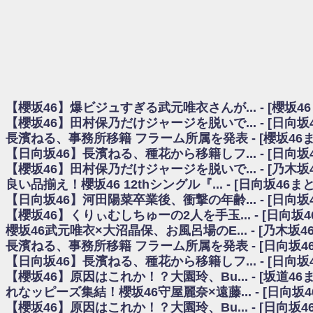
日向坂46まとめのまとめ / 【櫻坂46】田村保乃だけジャージを脱いでいた理
日向坂46まとめのまとめ / 【日向坂46】富田鈴花1st写真集、発売記念記者
乃木坂欅坂まとめのまとめ / 【日向坂46】河田陽菜卒業の影響、ガチでデカそう
欅坂あんてな ～欅坂46のニュース・情報・話題をピックアップ / れなッピ
欅坂/日向坂46まとめのまとめ / 【櫻坂46】田村保乃だけジャージを脱いでい
日向坂46まとめのまとめ / 【日向坂46】若林さん「笑えないぐらい師匠
日向坂46まとめのまとめ / 【元日向坂46】情報解禁前で言えない！？丹生
【櫻坂46】爆ビジュすぎる武元唯衣さんが... - [櫻坂4
乃木坂欅坂まとめのまとめ / 【日向坂46】この月、何かあるのか！？『お
【櫻坂46】田村保乃だけジャージを脱いで... - [日向
欅坂/日向坂46まとめのまとめ / 【櫻坂46】ミーグリで喧嘩！？山下瞳月、
長濱ねる、事務所移籍 フラーム所属を発表 - [櫻坂46
乃木坂46アンテナ / 【櫻坂46】ハリソン守屋「ゆーづのせいです」【ラヴィッ
【日向坂46】長濱ねる、種花から移籍しフ... - [日向
乃木坂あんてな ～乃木坂46・欅坂46・日向坂46のニュース・情報・話題をピック
日向坂46まとめのまとめ / 【日向坂46】この月、何かあるのか！？『お願
【櫻坂46】田村保乃だけジャージを脱いで... - [乃木坂
日向坂46まとめのまとめ / 【元日向坂46】この卒業生、めちゃくちゃテレビ
良い品揃え！櫻坂46 12thシングル『... - [日向坂46
欅坂/日向坂46まとめのまとめ / 【櫻坂46】リアルミーグリであの販売も！『Ma
【日向坂46】河田陽菜卒業後、衝撃の年齢... - [日向
乃木坂46アンテナ / 【櫻坂46】ミーグリで喧嘩！？山下瞳月、これはマジギ
【櫻坂46】くりぃむしちゅーの2人を手玉... - [日向坂
乃木坂あんてな ～乃木坂46・欅坂46・日向坂46のニュース・情報・話題を
櫻坂46武元唯衣×大沼晶保、お風呂場のE... - [乃木坂4
日向坂46まとめのまとめ / 【日向坂46】富田鈴花、次の事務所が決まってそ
長濱ねる、事務所移籍 フラーム所属を発表 - [日向坂4
日向坂46まとめのまとめ / 【日向坂46】富田鈴花、次の事務所が決まってそ
【日向坂46】長濱ねる、種花から移籍しフ... - [日向
乃木坂46アンテナ / 【日向坂46】この月、何かあるのか！？『お願いバッ
【櫻坂46】原因はこれか！？大園玲、Bu... - [坂道4
乃木坂あんてな ～乃木坂46・欅坂46・日向坂46のニュース・情報・話題を
れなッピーズ集結！櫻坂46守屋麗奈×遠藤... - [日向坂
欅坂46/日向坂46まとめのまとめ / 『anan』の表紙の櫻坂46さん、多様性
【櫻坂46】原因はこれか！？大園玲、Bu... - [日向坂
欅坂46/日向坂46まとめのまとめ / 日向坂46より重大発表！！！！