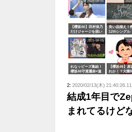
2025-08-05
202
【櫻坂46】田村保乃
良い品揃え！櫻
だけジャージを脱い
12thシングル
でいた理由
e or Break
2025-08-05
202
シャルグッズ
売受付中
れなッピーズ集結！
【櫻坂46】原
櫻坂46守屋麗奈×遠
れか！？大園
藤理子、8/6「ラヴ
uddiesをざ
ィット！」水曜スタ
る...
2:
2020/02/13(木) 21:40:26.1
ジオ出演決定
結成1年目でZ
まれてるけど