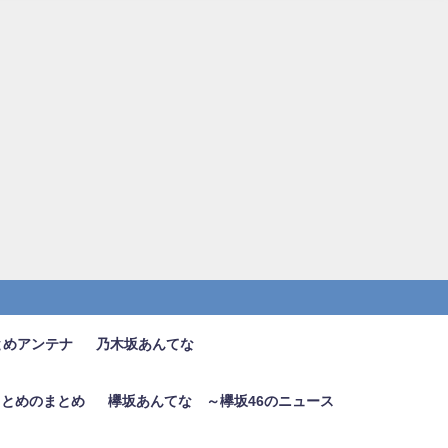
とめアンテナ
乃木坂あんてな
6まとめのまとめ
欅坂あんてな ～欅坂46のニュース