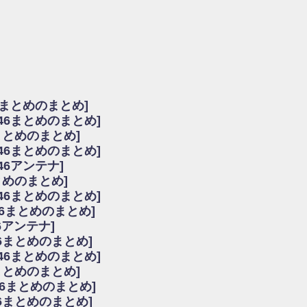
由
会見の模様がこちら！
...
ーズ集結！櫻坂46守屋麗奈×遠藤理子、8/6「ラヴィット！」水曜スタジオ出演決定
た理由
だから」佐々木久美と卒業後初の共演の様子がこちら！【激レアさん】
ちゃん、メンバーと会った模様
6まとめのまとめ]
願いバッハ！』ミーグリ日程がこちら
坂46まとめのまとめ]
これはマジギレしてる
まとめのまとめ]
ト!】
坂46まとめのまとめ]
アップ / 良い品揃え！櫻坂46 12thシングル『Make or Break』オフィシャ
いバッハ！』ミーグリ日程がこちら
46アンテナ]
で見かけるな
まとめのまとめ]
ke or Break』オフィシャルグッズ解禁
坂46まとめのまとめ]
レしてる
46まとめのまとめ]
ピックアップ / れなッピーズ集結！櫻坂46守屋麗奈×遠藤理子、8/6「ラヴィット
6アンテナ]
う！？
6まとめのまとめ]
う！？
坂46まとめのまとめ]
ハ！』ミーグリ日程がこちら
6まとめのまとめ]
ピックアップ / 日向坂46卒業後初共演！佐々木久美さん、師匠オードリー若林さん
46まとめのまとめ]
の時代だと話題に
46まとめのまとめ]