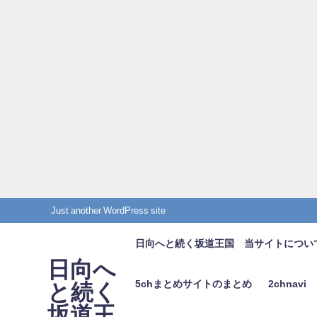
Just another WordPress site
日向へと続く坂道王国 当サイトについ
日向へ
5chまとめサイトのまとめ
2chnavi
と続く
坂道王