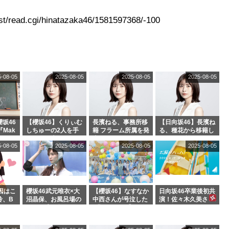
t/read.cgi/hinatazaka46/1581597368/-100
5-08-05
2025-08-05
2025-08-05
2025-08-05
坂46
【櫻坂46】くりぃむ
長濱ねる、事務所移
【日向坂46】長濱ね
『Mak
しちゅーの2人を手
籍 フラーム所属を発
る、種花から移籍し
』オフィ
玉に取る大沼晶保
表
フラーム所属に。こ
5-08-05
2025-08-05
2025-08-05
2025-08-05
絶賛販
【くりぃむナンタ
れで事務所に所属し
ラ】
ているのは... おひさ
まの反応がこちら
因はこ
櫻坂46武元唯衣×大
【櫻坂46】なすなか
日向坂46卒業後初共
玲、B
沼晶保、お風呂場の
中西さんが号泣した
演！佐々木久美さ
わつかせ
Eカップお姉さんに
2曲目って...【ラヴ
ん、師匠オードリー
恐怖【くりぃむナン
ィット 東京ドーム公
若林さんと再会した
タラ】
演】
結果･･･【激レアさ