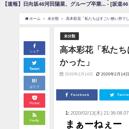
【速報】日向坂46河田陽菜、グループ卒業... - [坂道4
日向坂46まとめのまとめ / 【朗報】増田三莉音さんの生足wwwwwwwwwww
日向坂46まとめのまとめ / 筒井あやめ、アレをチラリ。こういう偶然の方が
日向坂46まとめのまとめ / 【日向坂46】富田鈴花1st写真集の先行カット、
ホーム
未分類
高本彩花「私たちはすごい狭い所で
日向坂46まとめのまとめ / 【日向坂46】五期生着ぐるみ生写真も！ 富田鈴
日向坂46まとめのまとめ / これから彼氏と行為する直前の賀喜遥香、やばい
アイドル – ぷぅアンテナ / 「乃木坂46ののぎおび⊿」北野日奈子が生配信！【2022.
未分類
アイドル – ぷぅアンテナ / 2022年3月22日（火）のメディア情報
アイドル – ぷぅアンテナ / 【乃木坂46】井上和の『なぎおはぎ』って こ
高本彩花「私たち
アイドル – ぷぅアンテナ / 【乃木坂46】日村勇紀 gif職人が切り抜いた名シーン.
シェア
ふぇどみ！ / 【悲報】呪術廻戦、視聴率5.1%
かった」
ふぇどみ！ / 【画像】スポ－ツキャスターお姉さん・ハメまくりだったｗｗ
ふぇどみ！ / 【悲報】母「裕福な過程が高学歴になるとか大嘘。教育に金
Tweet
2020年2月14日
2020年2月14
Powered by livedoor 相互RSS
B!
はてブ
Facebook
Twitte
Pocket
1:
2020/02/13(木) 21:36:08.0
Feedly
まぁーねぇー