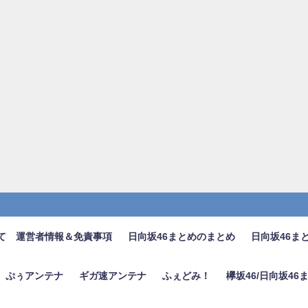
て 運営者情報＆免責事項
日向坂46まとめのまとめ
日向坂46ま
ぷぅアンテナ
ギガ速アンテナ
ふぇどみ！
欅坂46/日向坂4