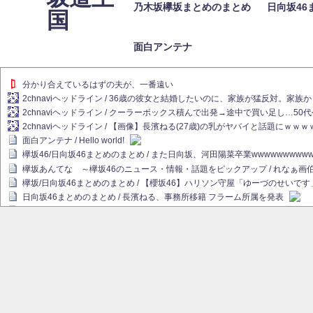
乃木坂欅坂まとめのまとめ
日向坂46
国
面白アンテナ
分かり合えているはずの夫が、一番遠い
2chnaviヘッドライン / 36歳の彼女と結婚したいのに、家族が猛反対。家
2chnaviヘッドライン / クーラーボックス積んで出発→途中で買い足し…50
2chnaviヘッドライン / 【画像】長濱ねる(27歳)の乳がヤバイと話題にｗｗ
面白アンテナ / Hello world!
欅坂46/日向坂46まとめのまとめ / また日向坂、河田陽菜卒業wwwwwwwww
欅坂あんてな ～欅坂46のニュース・情報・話題をピックアップ / れなぁ
欅坂/日向坂46まとめのまとめ / 【櫻坂46】ハリソン守屋「ゆーづのせいです
日向坂46まとめのまとめ / 長濱ねる、事務所移籍 フラーム所属を発表
日向坂46まとめのまとめ / 【日向坂46】河田陽菜卒業後、衝撃の年齢順がこ
乃木坂欅坂まとめのまとめ / 【日向坂46】河田陽菜推し、このときに卒業を察し
乃木坂46アンテナ / 長濱ねる、事務所移籍 フラーム所属を発表
乃木坂あんてな ～乃木坂46・欅坂46・日向坂46のニュース・情報・話題を
欅坂あんてな ～欅坂46のニュース・情報・話題をピックアップ / 良い品揃え！櫻坂
欅坂/日向坂46まとめのまとめ / 【櫻坂46】原因はこれか！？大園玲、Buddie
乃木坂46アンテナ / 【櫻坂46】田村保乃だけジャージを脱いでいた理由
乃木坂あんてな ～乃木坂46・欅坂46・日向坂46のニュース・情報・話題を