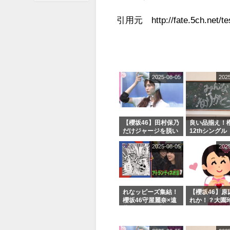
引用元 http://fate.5ch.net/tes
2025-08-05
202
【櫻坂46】田村保乃
良い品揃え！櫻
だけジャージを脱い
12thシングル
でいた理由
e or Break
2025-08-05
202
シャルグッズ
売受付中
れなッピーズ集結！
【櫻坂46】原
櫻坂46守屋麗奈×遠
れか！？大園
藤理子、8/6「ラヴ
uddiesをざ
ィット！」水曜スタ
る...
ジオ出演決定