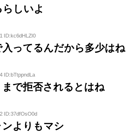
るらしいよ
31 ID:kc6dHLZl0
で入ってるんだから多少はね
4 ID:bTtppndLa
りまで拒否されるとはね
12 ID:37dfOsO0d
ャンよりもマシ