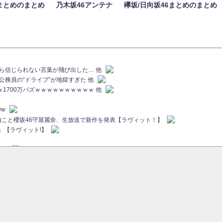
まとめのまとめ
乃木坂46アンテナ
欅坂/日向坂46まとめのまとめ
族から信じられない言葉が飛び出した… 他
代公務員の“ドライブ”が地獄すぎた 他
ｗｗ1700万バズｗｗｗｗｗｗｗｗｗｗ 他
ww
画伯こと櫻坂46守屋麗奈、生放送で新作を発表【ラヴィット！】
」【ラヴィット!】
ちら
ていた...
ピックアップ / 【櫻坂46】ミーグリで喧嘩！？山下瞳月、これはマジギレしてる
46 12thシングル『Make or Break』オフィシャルグッズ絶賛販売受付中
sをざわつかせる...
ピックアップ / 【櫻坂46】久々にあのメンバーがラヴィット出演へ！！！