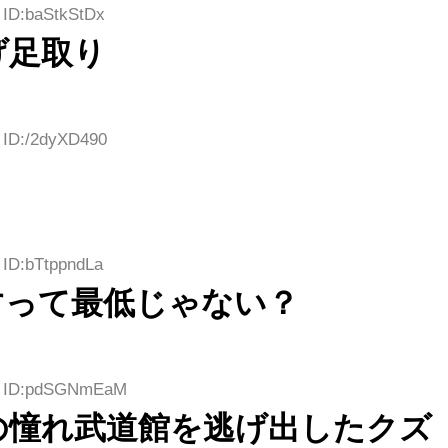
 ID:baStkStDx
げ足取り
6 ID:/2dyXD490
 ID:bTtppndLa
すって最低じゃない？
44 ID:pdSGNmEaM
の憧れ武道館を逃げ出したクズ