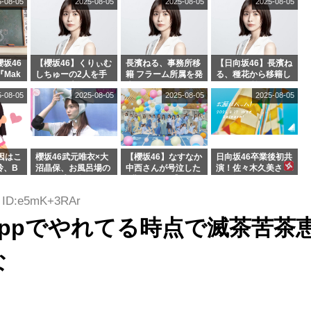
5-08-05
2025-08-05
2025-08-05
2025-08-05
んを連れてきた。】
坂46
【櫻坂46】くりぃむ
長濱ねる、事務所移
【日向坂46】長濱ね
『Mak
しちゅーの2人を手
籍 フラーム所属を発
る、種花から移籍し
』オフィ
玉に取る大沼晶保
表
フラーム所属に。こ
5-08-05
2025-08-05
2025-08-05
2025-08-05
絶賛販
【くりぃむナンタ
れで事務所に所属し
ラ】
ているのは... おひさ
まの反応がこちら
因はこ
櫻坂46武元唯衣×大
【櫻坂46】なすなか
日向坂46卒業後初共
玲、B
沼晶保、お風呂場の
中西さんが号泣した
演！佐々木久美さ
わつかせ
Eカップお姉さんに
2曲目って...【ラヴ
ん、師匠オードリー
恐怖【くりぃむナン
ィット 東京ドーム公
若林さんと再会した
1 ID:e5mK+3RAr
タラ】
演】
結果･･･【激レアさ
んを連れてきた。】
eppでやれてる時点で滅茶苦茶
な