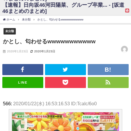
【速報】日向坂46河田陽菜、グループ卒業... - [坂道
日向坂46まとめのまとめ / 【日向坂46】富田鈴花、次の事務所が決まって
46まとめのまとめ]
そう！？
日向坂46まとめのまとめ / 【日向坂46】富田鈴花、次の事務所が決まって
ホーム
未分類
かとし、匂わせるwwwwwwwwwww
そう！？
乃木坂46アンテナ / 【日向坂46】この月、何かあるのか！？『お願いバッ
未分類
ハ！』ミーグリ日程がこちら
乃木坂あんてな ～乃木坂46・欅坂46・日向坂46のニュース・情報・話題
かとし、匂わせるwwwwwwwwwww
をピックアップ / 日向坂46卒業後初共演！佐々木久美さん、師匠オードリー若
林さんと再会した結果･･･【激レアさんを連れてきた。】
2020年1月23日
2020年1月23日
欅坂46/日向坂46まとめのまとめ / 『anan』の表紙の櫻坂46さん、多様性
の時代だと話題に
欅坂46/日向坂46まとめのまとめ / 日向坂46より重大発表！！！！
日向坂46まとめのまとめ / 【朗報】増田三莉音さんの生足
wwwwwwwwwwww
日向坂46まとめのまとめ / 筒井あやめ、アレをチラリ。こういう偶然の方
LINE
が官能的だよな？
日向坂46まとめのまとめ / 【日向坂46】富田鈴花1st写真集の先行カット、
これも素晴らしい
日向坂46まとめのまとめ / 【日向坂46】五期生着ぐるみ生写真も！ 富田鈴
566:
2020/01/22(水) 16:53:16.53 ID:TcaIc/6o0
花考案グッズ＆生写真5種が公開される
日向坂46まとめのまとめ / これから彼氏と行為する直前の賀喜遥香、やば
い
アイドル – ぷぅアンテナ / 「乃木坂46ののぎおび⊿」北野日奈子が生配
信！【2022.3.22 17:15〜 SHOWROOM】