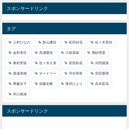
スポンサードリンク
タグ
上村ひなの
影山優佳
松田好花
佐々木美玲
金村美玖
高瀬愛奈
小坂菜緒
潮紗理菜
東村芽依
佐々木久美
富田鈴花
河田陽菜
渡邉美穂
オードリー
丹生明里
宮田愛萌
齊藤京子
加藤史帆
濱岸ひより
高本彩花
井口眞緒
スポンサードリンク