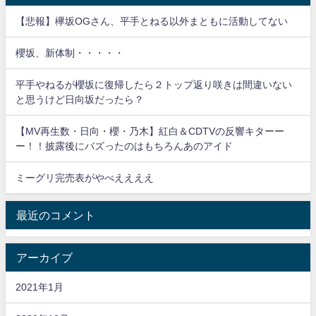
【悲報】欅坂OGさん、平手とねる以外まともに活動してない
櫻坂、新体制・・・・・
平手やねるが櫻坂に復帰したら２トップ返り咲きは間違いない
と思うけど日向坂だったら？
【MV再生数・日向・櫻・乃木】紅白＆CDTVの反響キターー
ー！！披露後にバズったのはもちろんあのアイド
ミーグリ完売表がやべええええ
最近のコメント
アーカイブ
2021年1月