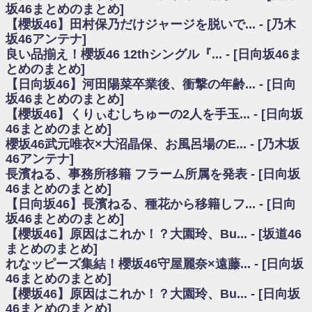
いた理由
坂46まとめのまとめ]
日向坂46まとめのまとめ / 【日向坂46】若林さん「笑えないぐらい師匠だ
【櫻坂46】田村保乃だけジャージを脱いで... - [乃木
から」佐々木久美と卒業後初の共演の様子がこちら！【激レアさん】
坂46アンテナ]
日向坂46まとめのまとめ / 【元日向坂46】情報解禁前で言えない！？丹生
良い品揃え！櫻坂46 12thシングル『... - [日向坂46ま
ちゃん、メンバーと会った模様
とめのまとめ]
乃木坂欅坂まとめのまとめ / 【日向坂46】この月、何かあるのか！？『お
【日向坂46】河田陽菜卒業後、衝撃の年齢... - [日向
願いバッハ！』ミーグリ日程がこちら
欅坂/日向坂46まとめのまとめ / 【櫻坂46】ミーグリで喧嘩！？山下瞳月、
坂46まとめのまとめ]
これはマジギレしてる
【櫻坂46】くりぃむしちゅーの2人を手玉... - [日向坂
乃木坂46アンテナ / 【櫻坂46】ハリソン守屋「ゆーづのせいです」【ラヴ
46まとめのまとめ]
ィット!】
櫻坂46武元唯衣×大沼晶保、お風呂場のE... - [乃木坂
乃木坂あんてな ～乃木坂46・欅坂46・日向坂46のニュース・情報・話題
46アンテナ]
をピックアップ / 良い品揃え！櫻坂46 12thシングル『Make or Break』オフィ
シャルグッズ絶賛販売受付中
長濱ねる、事務所移籍 フラーム所属を発表 - [日向坂
日向坂46まとめのまとめ / 【日向坂46】この月、何かあるのか！？『お願
46まとめのまとめ]
いバッハ！』ミーグリ日程がこちら
【日向坂46】長濱ねる、種花から移籍しフ... - [日向
日向坂46まとめのまとめ / 【元日向坂46】この卒業生、めちゃくちゃテレ
坂46まとめのまとめ]
ビで見かけるな
【櫻坂46】原因はこれか！？大園玲、Bu... - [坂道46
欅坂/日向坂46まとめのまとめ / 【櫻坂46】リアルミーグリであの販売も！
まとめのまとめ]
『Make or Break』オフィシャルグッズ解禁
れなッピーズ集結！櫻坂46守屋麗奈×遠藤... - [日向坂
乃木坂46アンテナ / 【櫻坂46】ミーグリで喧嘩！？山下瞳月、これはマジ
ギレしてる
46まとめのまとめ]
乃木坂あんてな ～乃木坂46・欅坂46・日向坂46のニュース・情報・話題
【櫻坂46】原因はこれか！？大園玲、Bu... - [日向坂
をピックアップ / れなッピーズ集結！櫻坂46守屋麗奈×遠藤理子、8/6「ラヴィ
46まとめのまとめ]
ット！」水曜スタジオ出演決定