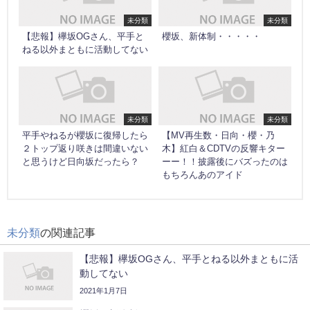
未分類
未分類
【悲報】欅坂OGさん、平手と
櫻坂、新体制・・・・・
ねる以外まともに活動してない
未分類
未分類
平手やねるが櫻坂に復帰したら
【MV再生数・日向・櫻・乃
２トップ返り咲きは間違いない
木】紅白＆CDTVの反響キター
と思うけど日向坂だったら？
ーー！！披露後にバズったのは
もちろんあのアイド
未分類
の関連記事
【悲報】欅坂OGさん、平手とねる以外まともに活
動してない
2021年1月7日