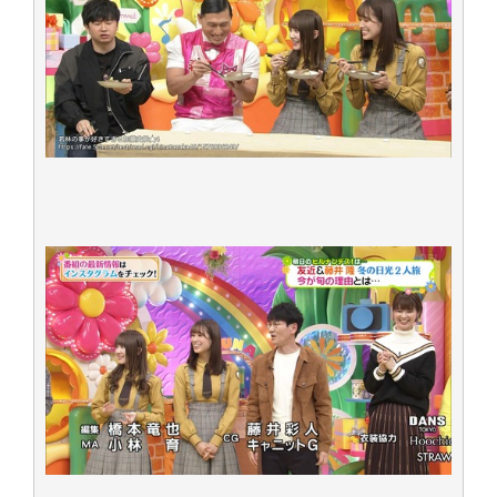
アイドル – ぷぅアンテナ / 2022年3月22日（火）のメディア情報
アイドル – ぷぅアンテナ / 【乃木坂46】井上和の『なぎおはぎ』って こん
ぺいとう×いちごみるく×マヨラー星人 と同じと考えてよろしいですか？
アイドル – ぷぅアンテナ / 【乃木坂46】日村勇紀 gif職人が切り抜いた名シ
ーン.gif
ふぇどみ！ / 【悲報】呪術廻戦、視聴率5.1%
ふぇどみ！ / 【画像】スポ－ツキャスターお姉さん・ハメまくりだったｗｗ
ｗｗｗｗｗｗｗｗｗｗ
ふぇどみ！ / 【悲報】母「裕福な過程が高学歴になるとか大嘘。教育に金を
かけまくったうちの息子が団地住みの貧乏に学歴で負けた」
Powered by livedoor 相互RSS