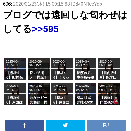
606:
2020/01/23(木) 15:09:15.68 ID:M0NTccYqp
ブログでは遠回しな匂わせは
してる
>>595
2025-08-
2025-08-
2025-08-
2025-08-
2025-08-
05 23:54
05 21:24
05 19:54
05 17:24
05 16:09
【櫻坂4
良い品揃
【櫻坂4
長濱ねる、
【日向坂4
6】田村保
え！櫻坂4
6】くりぃ
事務所移籍
6】長濱ね
乃だけジャ
6 12thシン
むしちゅー
フラーム所
る、種花か
2025-08-
2025-08-
2025-08-
2025-08-
2025-08-
ージを脱い
グル『Mak
の2人を手
属を発表
ら移籍しフ
05 16:04
05 14:54
05 13:24
05 12:09
05 10:19
でいた理由
e or Brea
玉に取る大
ラーム所属
k』オフィ
沼晶保【く
に。これで
【櫻坂4
れなッピー
【櫻坂4
櫻坂46武
【速報】日
シャルグッ
りぃむナン
事務所に所
6】原因は
ズ集結！櫻
6】原因は
元唯衣×大
向坂46河
ズ絶賛販売
タラ】
属している
これか！？
坂46守屋
これか！？
沼晶保、お
田陽菜、グ
受付中
のは... おひ
大園玲、B
麗奈×遠藤
大園玲、B
風呂場のE
ループ卒業
さまの反応
uddiesを
理子、8/6
uddiesを
カップお姉
を発表
がこちら
ざわつかせ
「ラヴィッ
ざわつかせ
さんに恐怖
る...
ト！」水曜
る...
【くりぃむ
スタジオ出
ナンタラ】