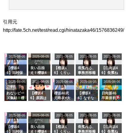
引用元
http://fate.5ch.net/test/read.cgi/hinatazaka46/1576836249/
2025-08-05
2025-08-05
2025-08-05
2025-08-05
2025-08-05
【櫻坂4
良い品揃
【櫻坂4
長濱ねる、
【日向坂4
6】田村保
え！櫻坂4
6】くりぃ
事務所移籍
6】長濱ね
乃だけジャ
6 12thシン
むしちゅー
フラーム所
る、種花か
2025-08-05
2025-08-05
2025-08-05
2025-08-05
2025-08-05
ージを脱い
グル『Mak
の2人を手
属を発表
ら移籍しフ
でいた理由
e or Brea
玉に取る大
ラーム所属
k』オフィ
沼晶保【く
に。これで
れなッピー
【櫻坂4
櫻坂46武
【櫻坂4
日向坂46
シャルグッ
りぃむナン
事務所に所
ズ集結！櫻
6】原因は
元唯衣×大
6】なすな
卒業後初共
ズ絶賛販売
タラ】
属している
坂46守屋
これか！？
沼晶保、お
か中西さん
演！佐々木
受付中
のは... おひ
麗奈×遠藤
大園玲、B
風呂場のE
が号泣した
久美さん、
さまの反応
理子、8/6
uddiesを
カップお姉
2曲目っ
師匠オード
2025-08-05
2025-08-05
2025-08-05
2025-08-05
がこちら
2025-08-05
「ラヴィッ
ざわつかせ
さんに恐怖
て...【ラヴ
リー若林さ
ト！」水曜
る...
【くりぃむ
ィット 東
んと再会し
スタジオ出
ナンタラ】
京ドーム公
た結果･･･
【櫻坂4
良い品揃
【櫻坂4
長濱ねる、
【日向坂4
演決定
演】
【激レアさ
6】田村保
え！櫻坂4
6】くりぃ
事務所移籍
6】長濱ね