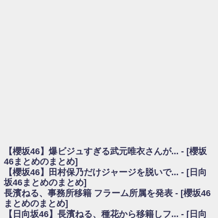
を察していた...
乃木坂46アンテナ / 長濱ねる、事務所移籍 フラーム所属を発表
乃木坂あんてな ～乃木坂46・欅坂46・日向坂46のニュース・情報・話題
をピックアップ / 【櫻坂46】ミーグリで喧嘩！？山下瞳月、これはマジギレし
てる
欅坂あんてな ～欅坂46のニュース・情報・話題をピックアップ / 良い品
揃え！櫻坂46 12thシングル『Make or Break』オフィシャルグッズ絶賛販売受
付中
欅坂/日向坂46まとめのまとめ / 【櫻坂46】原因はこれか！？大園玲、
Buddiesをざわつかせる...
乃木坂46アンテナ / 【櫻坂46】田村保乃だけジャージを脱いでいた理由
乃木坂あんてな ～乃木坂46・欅坂46・日向坂46のニュース・情報・話題
をピックアップ / 【櫻坂46】久々にあのメンバーがラヴィット出演へ！！！
日向坂46まとめのまとめ / 【櫻坂46】田村保乃だけジャージを脱いでいた
理由
【櫻坂46】爆ビジュすぎる武元唯衣さんが... - [櫻坂
日向坂46まとめのまとめ / 【日向坂46】富田鈴花1st写真集、発売記念記者
会見の模様がこちら！
46まとめのまとめ]
乃木坂欅坂まとめのまとめ / 【日向坂46】河田陽菜卒業の影響、ガチでデ
【櫻坂46】田村保乃だけジャージを脱いで... - [日向
カそう...
坂46まとめのまとめ]
欅坂あんてな ～欅坂46のニュース・情報・話題をピックアップ / れなッ
長濱ねる、事務所移籍 フラーム所属を発表 - [櫻坂46
ピーズ集結！櫻坂46守屋麗奈×遠藤理子、8/6「ラヴィット！」水曜スタジオ出
まとめのまとめ]
演決定
【日向坂46】長濱ねる、種花から移籍しフ... - [日向
欅坂/日向坂46まとめのまとめ / 【櫻坂46】田村保乃だけジャージを脱いで