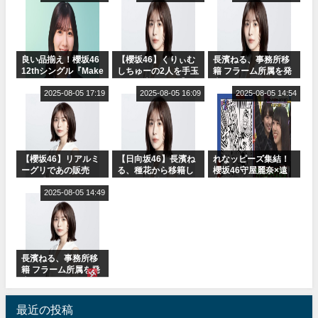
受付中
オ出演決定
良い品揃え！櫻坂46
【櫻坂46】くりぃむ
長濱ねる、事務所移
12thシングル『Make
しちゅーの2人を手玉
籍 フラーム所属を発
or Break』オフィシ
に取る大沼晶保【く
表
ャルグッズ絶賛販売
2025-08-05 17:19
りぃむナンタラ】
2025-08-05 16:09
2025-08-05 14:54
受付中
【櫻坂46】リアルミ
【日向坂46】長濱ね
れなッピーズ集結！
ーグリであの販売
る、種花から移籍し
櫻坂46守屋麗奈×遠
も！『Make or
フラーム所属に。こ
藤理子、8/6「ラヴィ
Break』オフィシャ
2025-08-05 14:49
れで事務所に所属し
ット！」水曜スタジ
ルグッズ解禁
ているのは... おひさ
オ出演決定
まの反応がこちら
長濱ねる、事務所移
籍 フラーム所属を発
表
最近の投稿