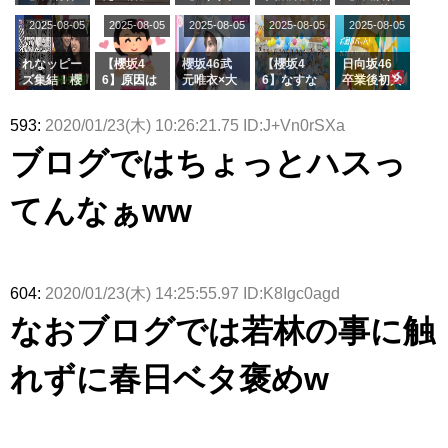
んを連れて
乃だけジャ
6 12thシン
むしちゅー
フラーム所
る、種花か
2025-08-05
2025-08-05
2025-08-05
2025-08-05
きた。】
2025-08-05
ージを脱い
グル『Mak
の2人を手
属を発表
ら移籍しフ
でいた理由
e or Brea
玉に取る大
ラーム所属
k』オフィ
沼晶保【く
に。これで
れなッピー
【櫻坂4
櫻坂46武
【櫻坂4
日向坂46
シャルグッ
りぃむナン
事務所に所
ズ集結！櫻
6】原因は
元唯衣×大
6】なすな
卒業後初共
ズ絶賛販売
タラ】
属している
坂46守屋
これか！？
沼晶保、お
か中西さん
演！佐々木
受付中
のは... おひ
麗奈×遠藤
大園玲、B
風呂場のE
が号泣した
久美さん、
593:
2020/01/23(木) 10:26:21.75 ID:J+Vn0rSXa
さまの反応
理子、8/6
uddiesを
カップお姉
2曲目っ
師匠オード
がこちら
「ラヴィッ
ざわつかせ
さんに恐怖
て...【ラヴ
リー若林さ
ブログではちょっとハスっ
ト！」水曜
る...
【くりぃむ
ィット 東
んと再会し
スタジオ出
ナンタラ】
京ドーム公
た結果･･･
演決定
演】
【激レアさ
てんなぁww
んを連れて
きた。】
604:
2020/01/23(木) 14:25:55.97 ID:K8Igc0agd
なおブログでは若林の事に触
れずに春日ベタ褒めw