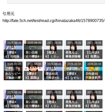
引用元
http://fate.5ch.net/test/read.cgi/hinatazaka46/1578900735/
2025-08-05
2025-08-05
2025-08-05
2025-08-05
2025-08-05
【櫻坂4
良い品揃
【櫻坂4
長濱ねる、
【日向坂4
6】田村保
え！櫻坂4
6】くりぃ
事務所移籍
6】長濱ね
乃だけジャ
6 12thシン
むしちゅー
フラーム所
る、種花か
2025-08-05
2025-08-05
2025-08-05
2025-08-05
2025-08-05
ージを脱い
グル『Mak
の2人を手
属を発表
ら移籍しフ
でいた理由
e or Brea
玉に取る大
ラーム所属
k』オフィ
沼晶保【く
に。これで
れなッピー
【櫻坂4
櫻坂46武
【櫻坂4
日向坂46
シャルグッ
りぃむナン
事務所に所
ズ集結！櫻
6】原因は
元唯衣×大
6】なすな
卒業後初共
ズ絶賛販売
タラ】
属している
坂46守屋
これか！？
沼晶保、お
か中西さん
演！佐々木
受付中
のは... おひ
麗奈×遠藤
大園玲、B
風呂場のE
が号泣した
久美さん、
さまの反応
理子、8/6
uddiesを
カップお姉
2曲目っ
師匠オード
2025-08-05
2025-08-05
2025-08-05
2025-08-05
がこちら
2025-08-05
「ラヴィッ
ざわつかせ
さんに恐怖
て...【ラヴ
リー若林さ
ト！」水曜
る...
【くりぃむ
ィット 東
んと再会し
スタジオ出
ナンタラ】
京ドーム公
た結果･･･
【櫻坂4
良い品揃
【櫻坂4
長濱ねる、
【日向坂4
演決定
演】
【激レアさ
6】田村保
え！櫻坂4
6】くりぃ
事務所移籍
6】長濱ね
んを連れて
乃だけジャ
6 12thシン
むしちゅー
フラーム所
る、種花か