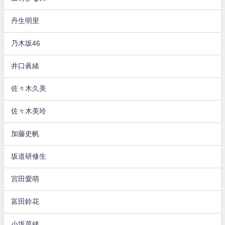
丹生明里
乃木坂46
井口眞緒
佐々木久美
佐々木美玲
加藤史帆
坂道研修生
宮田愛萌
富田鈴花
小坂菜緒