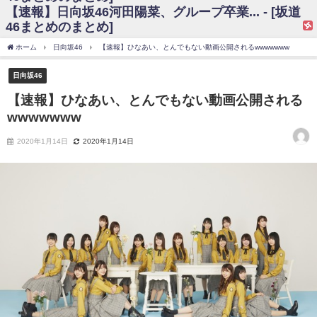
【速報】日向坂46河田陽菜、グループ卒業... - [坂道
日向坂46まとめのまとめ / 【日向坂46】富田鈴花、次の事務所が決まって
46まとめのまとめ]
そう！？
日向坂46まとめのまとめ / 【日向坂46】富田鈴花、次の事務所が決まって
ホーム
日向坂46
【速報】ひなあい、とんでもない動画公開されるwwwwwww
そう！？
乃木坂46アンテナ / 【日向坂46】この月、何かあるのか！？『お願いバッ
日向坂46
ハ！』ミーグリ日程がこちら
乃木坂あんてな ～乃木坂46・欅坂46・日向坂46のニュース・情報・話題
【速報】ひなあい、とんでもない動画公開される
をピックアップ / 日向坂46卒業後初共演！佐々木久美さん、師匠オードリー若
wwwwwww
林さんと再会した結果･･･【激レアさんを連れてきた。】
欅坂46/日向坂46まとめのまとめ / 『anan』の表紙の櫻坂46さん、多様性
の時代だと話題に
2020年1月14日
2020年1月14日
欅坂46/日向坂46まとめのまとめ / 日向坂46より重大発表！！！！
日向坂46まとめのまとめ / 【朗報】増田三莉音さんの生足
wwwwwwwwwwww
日向坂46まとめのまとめ / 筒井あやめ、アレをチラリ。こういう偶然の方
が官能的だよな？
日向坂46まとめのまとめ / 【日向坂46】富田鈴花1st写真集の先行カット、
これも素晴らしい
日向坂46まとめのまとめ / 【日向坂46】五期生着ぐるみ生写真も！ 富田鈴
花考案グッズ＆生写真5種が公開される
日向坂46まとめのまとめ / これから彼氏と行為する直前の賀喜遥香、やば
い
アイドル – ぷぅアンテナ / 「乃木坂46ののぎおび⊿」北野日奈子が生配
信！【2022.3.22 17:15〜 SHOWROOM】