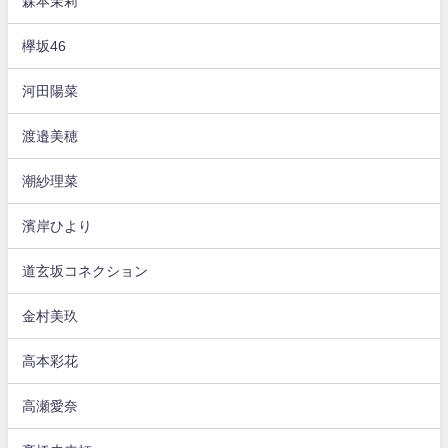
森本茉莉
欅坂46
河田陽菜
渡邉美穂
潮紗理菜
濱岸ひより
道玄坂コネクション
金村美玖
高本彩花
高瀬愛奈