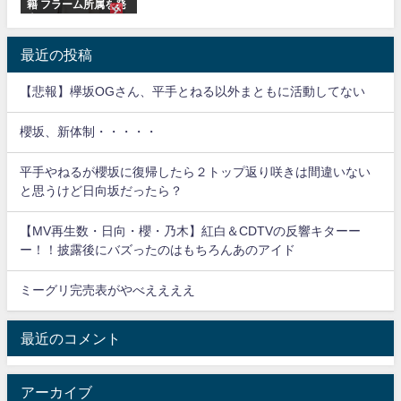
籍 フラーム所属を発
表
最近の投稿
【悲報】欅坂OGさん、平手とねる以外まともに活動してない
櫻坂、新体制・・・・・
平手やねるが櫻坂に復帰したら２トップ返り咲きは間違いない
と思うけど日向坂だったら？
【MV再生数・日向・櫻・乃木】紅白＆CDTVの反響キターー
ー！！披露後にバズったのはもちろんあのアイド
ミーグリ完売表がやべええええ
最近のコメント
アーカイブ