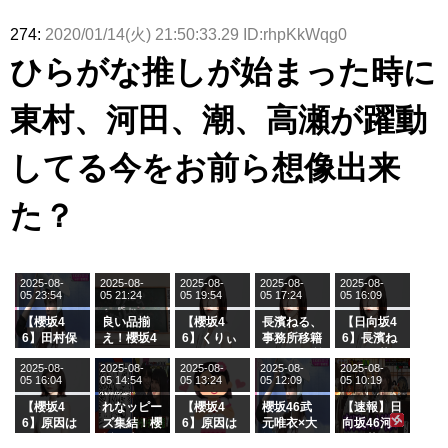
274:
2020/01/14(火) 21:50:33.29 ID:rhpKkWqg0
ひらがな推しが始まった時に
東村、河田、潮、高瀬が躍動
してる今をお前ら想像出来
た？
2025-08-
2025-08-
2025-08-
2025-08-
2025-08-
05 23:54
05 21:24
05 19:54
05 17:24
05 16:09
【櫻坂4
良い品揃
【櫻坂4
長濱ねる、
【日向坂4
6】田村保
え！櫻坂4
6】くりぃ
事務所移籍
6】長濱ね
乃だけジャ
6 12thシン
むしちゅー
フラーム所
る、種花か
2025-08-
2025-08-
2025-08-
2025-08-
2025-08-
ージを脱い
グル『Mak
の2人を手
属を発表
ら移籍しフ
05 16:04
05 14:54
05 13:24
05 12:09
05 10:19
でいた理由
e or Brea
玉に取る大
ラーム所属
k』オフィ
沼晶保【く
に。これで
【櫻坂4
れなッピー
【櫻坂4
櫻坂46武
【速報】日
シャルグッ
りぃむナン
事務所に所
6】原因は
ズ集結！櫻
6】原因は
元唯衣×大
向坂46河
ズ絶賛販売
タラ】
属している
これか！？
坂46守屋
これか！？
沼晶保、お
田陽菜、グ