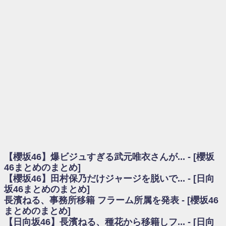
を察していた...
乃木坂46アンテナ / 長濱ねる、事務所移籍 フラーム所属を発表
乃木坂あんてな ～乃木坂46・欅坂46・日向坂46のニュース・情報・話題
をピックアップ / 【櫻坂46】ミーグリで喧嘩！？山下瞳月、これはマジギレし
てる
欅坂あんてな ～欅坂46のニュース・情報・話題をピックアップ / 良い品
揃え！櫻坂46 12thシングル『Make or Break』オフィシャルグッズ絶賛販売受
付中
欅坂/日向坂46まとめのまとめ / 【櫻坂46】原因はこれか！？大園玲、
Buddiesをざわつかせる...
乃木坂46アンテナ / 【櫻坂46】田村保乃だけジャージを脱いでいた理由
乃木坂あんてな ～乃木坂46・欅坂46・日向坂46のニュース・情報・話題
をピックアップ / 【櫻坂46】久々にあのメンバーがラヴィット出演へ！！！
日向坂46まとめのまとめ / 【櫻坂46】田村保乃だけジャージを脱いでいた
理由
【櫻坂46】爆ビジュすぎる武元唯衣さんが... - [櫻坂
日向坂46まとめのまとめ / 【日向坂46】富田鈴花1st写真集、発売記念記者
会見の模様がこちら！
46まとめのまとめ]
乃木坂欅坂まとめのまとめ / 【日向坂46】河田陽菜卒業の影響、ガチでデ
【櫻坂46】田村保乃だけジャージを脱いで... - [日向
カそう...
坂46まとめのまとめ]
欅坂あんてな ～欅坂46のニュース・情報・話題をピックアップ / れなッ
長濱ねる、事務所移籍 フラーム所属を発表 - [櫻坂46
ピーズ集結！櫻坂46守屋麗奈×遠藤理子、8/6「ラヴィット！」水曜スタジオ出
まとめのまとめ]
演決定
【日向坂46】長濱ねる、種花から移籍しフ... - [日向
欅坂/日向坂46まとめのまとめ / 【櫻坂46】田村保乃だけジャージを脱いで