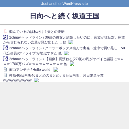
Just another WordPress site
日向へと続く坂道王国
悩んでいるのは私だけ？夫との距離
2chnaviヘッドライン / 36歳の彼女と結婚したいのに、家族が猛反対。家族
から信じられない言葉が飛び出した… 他
2chnaviヘッドライン / クーラーボックス積んで出発→途中で買い足し…50
代公務員の“ドライブ”が地獄すぎた 他
2chnaviヘッドライン / 【画像】長濱ねる(27歳)の乳がヤバイと話題にｗｗ
ｗｗ1700万バズｗｗｗｗｗｗｗｗｗｗ 他
面白アンテナ / Hello world!
欅坂46/日向坂46まとめのまとめ / また日向坂、河田陽菜卒業
wwwwwwwwwww
欅坂あんてな ～欅坂46のニュース・情報・話題をピックアップ / れなぁ
画伯こと櫻坂46守屋麗奈、生放送で新作を発表【ラヴィット！】
欅坂/日向坂46まとめのまとめ / 【櫻坂46】ハリソン守屋「ゆーづのせいで
す」【ラヴィット!】
日向坂46まとめのまとめ / 長濱ねる、事務所移籍 フラーム所属を発表
日向坂46まとめのまとめ / 【日向坂46】河田陽菜卒業後、衝撃の年齢順が
こちら
乃木坂欅坂まとめのまとめ / 【日向坂46】河田陽菜推し、このときに卒業