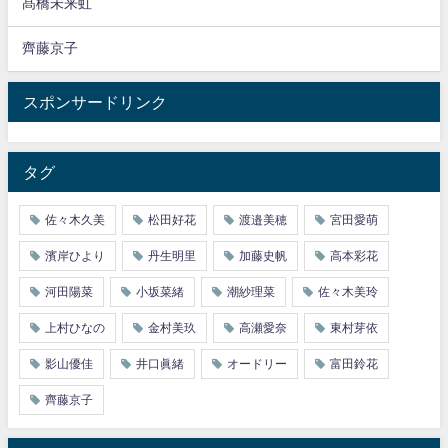
髙橋未来虹
齊藤京子
スポンサードリンク
タグ
佐々木久美
松田好花
渡邉美穂
宮田愛萌
濱岸ひより
丹生明里
加藤史帆
高本彩花
河田陽菜
小坂菜緒
潮紗理菜
佐々木美玲
上村ひなの
金村美玖
高瀬愛奈
東村芽依
影山優佳
井口眞緒
オードリー
富田鈴花
齊藤京子