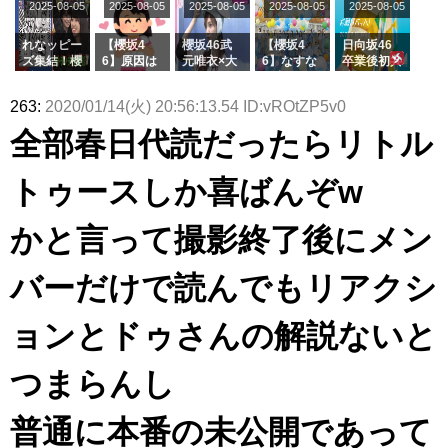
2025-08-05
2025-08-05
2025-08-05
2025-08-05
きた。】
2025-08-05
ージを脱い
グル『Mak
の2人を手
属を発表
ら移籍しフ
でいた理由
e or Brea
玉に取る大
ラーム所属
k』オフィ
沼晶保【く
に。これで
れなッピー
【櫻坂4
櫻坂46武
【櫻坂4
日向坂46
シャルグッ
りぃむナン
事務所に所
ズ集結！櫻
6】原因は
元唯衣×大
6】なすな
卒業後初共
ズ絶賛販売
タラ】
属している
坂46守屋
これか！？
沼晶保、お
か中西さん
演！佐々木
受付中
のは... おひ
麗奈×遠藤
大園玲、B
風呂場のE
が号泣した
久美さん、
263:
2020/01/14(火) 20:56:13.54 ID:vROtZP5v0
さまの反応
理子、8/6
uddiesを
カップお姉
2曲目っ
師匠オード
がこちら
「ラヴィッ
ざわつかせ
さんに恐怖
て...【ラヴ
リー若林さ
全部春日代読だったらリトル
ト！」水曜
る...
【くりぃむ
ィット 東
んと再会し
スタジオ出
ナンタラ】
京ドーム公
た結果･･･
演決定
演】
【激レアさ
トゥースしか喜ばんぞw
んを連れて
きた。】
かと言って撮影終了後にメン
バーだけで読んでもリアクシ
ョンとドゥさんの解説ないと
つまらんし
普通に本番の未公開であって