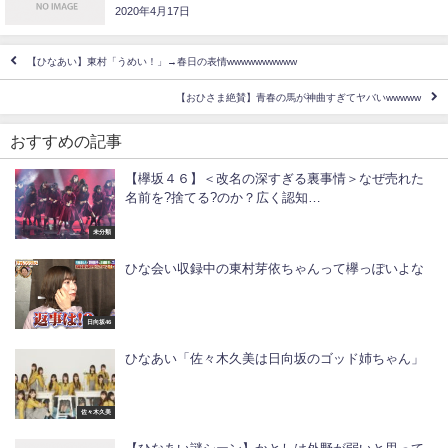
2020年4月17日
【ひなあい】東村「うめい！」→春日の表情wwwwwwwwww
【おひさま絶賛】青春の馬が神曲すぎてヤバいwwwww
おすすめの記事
【欅坂４６】＜改名の深すぎる裏事情＞なぜ売れた
名前を?捨てる?のか？広く認知…
未分類
ひな会い収録中の東村芽依ちゃんって欅っぽいよな
日向坂46
ひなあい「佐々木久美は日向坂のゴッド姉ちゃん」
佐々木久美