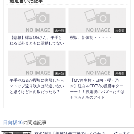
最近書いた記事
未分類
未分類
【悲報】欅坂OGさん、平手と
櫻坂、新体制・・・・・
ねる以外まともに活動してない
未分類
未分類
平手やねるが櫻坂に復帰したら
【MV再生数・日向・櫻・乃
２トップ返り咲きは間違いない
木】紅白＆CDTVの反響キター
と思うけど日向坂だったら？
ーー！！披露後にバズったのは
もちろんあのアイド
日向坂46
の関連記事
有名雑誌「美穂はデブ枠でいくのか？、、佐々木久