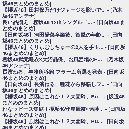
いた理由
坂46まとめのまとめ]
日向坂46まとめのまとめ / 【日向坂46】若林さん「笑えないぐらい師匠だ
【櫻坂46】田村保乃だけジャージを脱いで... - [乃木
から」佐々木久美と卒業後初の共演の様子がこちら！【激レアさん】
坂46アンテナ]
日向坂46まとめのまとめ / 【元日向坂46】情報解禁前で言えない！？丹生
良い品揃え！櫻坂46 12thシングル『... - [日向坂46ま
ちゃん、メンバーと会った模様
とめのまとめ]
乃木坂欅坂まとめのまとめ / 【日向坂46】この月、何かあるのか！？『お
【日向坂46】河田陽菜卒業後、衝撃の年齢... - [日向
願いバッハ！』ミーグリ日程がこちら
欅坂/日向坂46まとめのまとめ / 【櫻坂46】ミーグリで喧嘩！？山下瞳月、
坂46まとめのまとめ]
これはマジギレしてる
【櫻坂46】くりぃむしちゅーの2人を手玉... - [日向坂
乃木坂46アンテナ / 【櫻坂46】ハリソン守屋「ゆーづのせいです」【ラヴ
46まとめのまとめ]
ィット!】
櫻坂46武元唯衣×大沼晶保、お風呂場のE... - [乃木坂
乃木坂あんてな ～乃木坂46・欅坂46・日向坂46のニュース・情報・話題
46アンテナ]
をピックアップ / 良い品揃え！櫻坂46 12thシングル『Make or Break』オフィ
シャルグッズ絶賛販売受付中
長濱ねる、事務所移籍 フラーム所属を発表 - [日向坂
日向坂46まとめのまとめ / 【日向坂46】この月、何かあるのか！？『お願
46まとめのまとめ]
いバッハ！』ミーグリ日程がこちら
【日向坂46】長濱ねる、種花から移籍しフ... - [日向
日向坂46まとめのまとめ / 【元日向坂46】この卒業生、めちゃくちゃテレ
坂46まとめのまとめ]
ビで見かけるな
【櫻坂46】原因はこれか！？大園玲、Bu... - [坂道46
欅坂/日向坂46まとめのまとめ / 【櫻坂46】リアルミーグリであの販売も！
まとめのまとめ]
『Make or Break』オフィシャルグッズ解禁
れなッピーズ集結！櫻坂46守屋麗奈×遠藤... - [日向坂
乃木坂46アンテナ / 【櫻坂46】ミーグリで喧嘩！？山下瞳月、これはマジ
ギレしてる
46まとめのまとめ]
乃木坂あんてな ～乃木坂46・欅坂46・日向坂46のニュース・情報・話題
【櫻坂46】原因はこれか！？大園玲、Bu... - [日向坂
をピックアップ / れなッピーズ集結！櫻坂46守屋麗奈×遠藤理子、8/6「ラヴィ
46まとめのまとめ]
ット！」水曜スタジオ出演決定