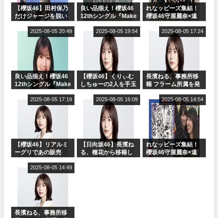
【櫻坂46】田村保乃
良い品揃え！櫻坂46
れなッピーズ集結！
だけジャージを脱い
12thシングル『Make
櫻坂46守屋麗奈×遠
でいた理由
or Break』オフィシ
藤理子、8/6「ラヴィ
2025-08-05 20:49
ャルグッズ絶賛販売
2025-08-05 19:54
ット！」水曜スタジ
2025-08-05 17:24
受付中
オ出演決定
良い品揃え！櫻坂46
【櫻坂46】くりぃむ
長濱ねる、事務所移
12thシングル『Make
しちゅーの2人を手玉
籍 フラーム所属を発
or Break』オフィシ
に取る大沼晶保【く
表
ャルグッズ絶賛販売
2025-08-05 17:19
りぃむナンタラ】
2025-08-05 16:09
2025-08-05 14:54
受付中
【櫻坂46】リアルミ
【日向坂46】長濱ね
れなッピーズ集結！
ーグリであの販売
る、種花から移籍し
櫻坂46守屋麗奈×遠
も！『Make or
フラーム所属に。こ
藤理子、8/6「ラヴィ
Break』オフィシャ
2025-08-05 14:49
れで事務所に所属し
ット！」水曜スタジ
ルグッズ解禁
ているのは... おひさ
オ出演決定
まの反応がこちら
長濱ねる、事務所移