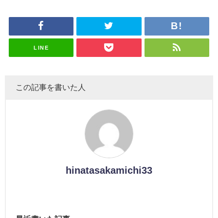
受付中
のは... おひ
大園玲、B
麗奈×遠藤
大園玲、B
風呂場のE
ループ卒業
さまの反応
uddiesを
理子、8/6
uddiesを
カップお姉
を発表
がこちら
ざわつかせ
「ラヴィッ
ざわつかせ
さんに恐怖
る...
ト！」水曜
る...
【くりぃむ
スタジオ出
ナンタラ】
演決定
LINE
この記事を書いた人
hinatasakamichi33