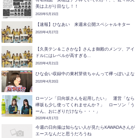
美は上がり目なし！！
2020年5月15日
【速報】ひなあい 来週未公開スペシャルキター
2020年4月27日
【久美テン＆こさかな】さんま御殿のメンツ、アイ
ドルにはレベルが高すぎる...
2020年4月21日
ひな会い収録中の東村芽依ちゃんって欅っぽいよな
2020年4月20日
ローソン「日向坂さんを起用したい」 運営「なら
欅坂も少し使ってくれませんか？」 ローソン「う
ーん、おにぎりだけなら・・・」
2020年4月17日
今週の日向撮は知らない人が見たらKAWADAさんが
エースなんだと思うだろうね