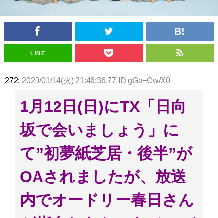
アイドル – ぷぅアンテナ / 2022年3月22日（火）のメディア情報
アイドル – ぷぅアンテナ / 【乃木坂46】井上和の『なぎおはぎ』って こん
ぺいとう×いちごみるく×マヨラー星人 と同じと考えてよろしいですか？
アイドル – ぷぅアンテナ / 【乃木坂46】日村勇紀 gif職人が切り抜いた名シ
ーン.gif
LINE
ふぇどみ！ / 【悲報】呪術廻戦、視聴率5.1%
ふぇどみ！ / 【画像】スポ－ツキャスターお姉さん・ハメまくりだったｗｗ
ｗｗｗｗｗｗｗｗｗｗ
272:
2020/01/14(火) 21:46:36.77 ID:gGa+Cw/X0
ふぇどみ！ / 【悲報】母「裕福な過程が高学歴になるとか大嘘。教育に金を
かけまくったうちの息子が団地住みの貧乏に学歴で負けた」
1月12日(日)にTX「日向
Powered by livedoor 相互RSS
坂で会いましょう」に
て”初夢紙芝居・後半”が
OAされましたが、放送
内でオードリー春日さん