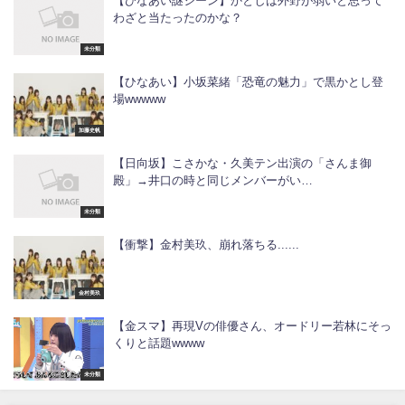
【ひなあい謎シーン】かとしは外野が弱いと思って
わざと当たったのかな？
未分類
【ひなあい】小坂菜緒「恐竜の魅力」で黒かとし登
場wwwww
加藤史帆
【日向坂】こさかな・久美テン出演の「さんま御
殿」→井口の時と同じメンバーがい…
未分類
【衝撃】金村美玖、崩れ落ちる......
金村美玖
【金スマ】再現Vの俳優さん、オードリー若林にそっ
くりと話題wwww
未分類