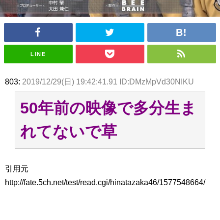
アイドル – ぷぅアンテナ / 2022年3月22日（火）のメディア情報
アイドル – ぷぅアンテナ / 【乃木坂46】井上和の『なぎおはぎ』って こん
ぺいとう×いちごみるく×マヨラー星人 と同じと考えてよろしいですか？
アイドル – ぷぅアンテナ / 【乃木坂46】日村勇紀 gif職人が切り抜いた名シ
ーン.gif
ふぇどみ！ / 【悲報】呪術廻戦、視聴率5.1%
LINE
ふぇどみ！ / 【画像】スポ－ツキャスターお姉さん・ハメまくりだったｗｗ
ｗｗｗｗｗｗｗｗｗｗ
803:
2019/12/29(日) 19:42:41.91 ID:DMzMpVd30NIKU
ふぇどみ！ / 【悲報】母「裕福な過程が高学歴になるとか大嘘。教育に金を
かけまくったうちの息子が団地住みの貧乏に学歴で負けた」
50年前の映像で多分生ま
Powered by livedoor 相互RSS
れてないで草
引用元
http://fate.5ch.net/test/read.cgi/hinatazaka46/1577548664/