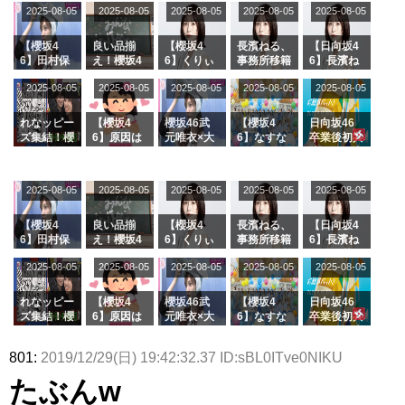
2025-08-05
2025-08-05
2025-08-05
2025-08-05
2025-08-05
【櫻坂4
良い品揃
【櫻坂4
長濱ねる、
【日向坂4
6】田村保
え！櫻坂4
6】くりぃ
事務所移籍
6】長濱ね
乃だけジャ
6 12thシン
むしちゅー
フラーム所
る、種花か
2025-08-05
2025-08-05
2025-08-05
2025-08-05
2025-08-05
ージを脱い
グル『Mak
の2人を手
属を発表
ら移籍しフ
でいた理由
e or Brea
玉に取る大
ラーム所属
k』オフィ
沼晶保【く
に。これで
れなッピー
【櫻坂4
櫻坂46武
【櫻坂4
日向坂46
シャルグッ
りぃむナン
事務所に所
ズ集結！櫻
6】原因は
元唯衣×大
6】なすな
卒業後初共
ズ絶賛販売
タラ】
属している
坂46守屋
これか！？
沼晶保、お
か中西さん
演！佐々木
受付中
のは... おひ
麗奈×遠藤
大園玲、B
風呂場のE
が号泣した
久美さん、
さまの反応
理子、8/6
uddiesを
カップお姉
2曲目っ
師匠オード
2025-08-05
2025-08-05
2025-08-05
2025-08-05
がこちら
2025-08-05
「ラヴィッ
ざわつかせ
さんに恐怖
て...【ラヴ
リー若林さ
ト！」水曜
る...
【くりぃむ
ィット 東
んと再会し
スタジオ出
ナンタラ】
京ドーム公
た結果･･･
【櫻坂4
良い品揃
【櫻坂4
長濱ねる、
【日向坂4
演決定
演】
【激レアさ
6】田村保
え！櫻坂4
6】くりぃ
事務所移籍
6】長濱ね
んを連れて
乃だけジャ
6 12thシン
むしちゅー
フラーム所
る、種花か
2025-08-05
2025-08-05
2025-08-05
2025-08-05
きた。】
2025-08-05
ージを脱い
グル『Mak
の2人を手
属を発表
ら移籍しフ
でいた理由
e or Brea
玉に取る大
ラーム所属
k』オフィ
沼晶保【く
に。これで
れなッピー
【櫻坂4
櫻坂46武
【櫻坂4
日向坂46
シャルグッ
りぃむナン
事務所に所
ズ集結！櫻
6】原因は
元唯衣×大
6】なすな
卒業後初共
ズ絶賛販売
タラ】
属している
坂46守屋
これか！？
沼晶保、お
か中西さん
演！佐々木
受付中
のは... おひ
麗奈×遠藤
大園玲、B
風呂場のE
が号泣した
久美さん、
801:
2019/12/29(日) 19:42:32.37 ID:sBL0ITve0NIKU
さまの反応
理子、8/6
uddiesを
カップお姉
2曲目っ
師匠オード
がこちら
「ラヴィッ
ざわつかせ
さんに恐怖
て...【ラヴ
リー若林さ
たぶんw
ト！」水曜
る...
【くりぃむ
ィット 東
んと再会し
スタジオ出
ナンタラ】
京ドーム公
た結果･･･