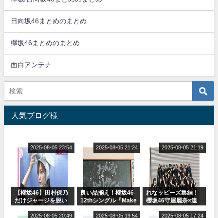
日向坂46まとめのまとめ
欅坂46まとめのまとめ
面白アンテナ
人気ブログ様
2025-08-05 23:54
2025-08-05 21:24
2025-08-05 21:19
【櫻坂46】田村保乃
良い品揃え！櫻坂46
れなッピーズ集結！
だけジャージを脱い
12thシングル『Make
櫻坂46守屋麗奈×遠
でいた理由
or Break』オフィシ
藤理子、8/6「ラヴィ
2025-08-05 20:49
ャルグッズ絶賛販売
2025-08-05 19:54
ット！」水曜スタジ
2025-08-05 17:24