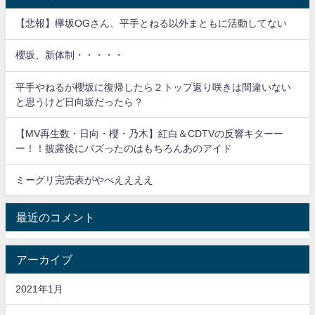
【悲報】欅坂OGさん、平手とねる以外まともに活動してない
櫻坂、新体制・・・・・
平手やねるが櫻坂に復帰したら２トップ返り咲きは間違いない
と思うけど日向坂だったら？
【MV再生数・日向・櫻・乃木】紅白＆CDTVの反響キターー
ー！！披露後にバズったのはもちろんあのアイド
ミーグリ完売表がやべええええ
最近のコメント
アーカイブ
2021年1月