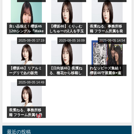
受付中
オ出演決定
良い品揃え！櫻坂46
【櫻坂46】くりぃむ
長濱ねる、事務所移
12thシングル『Make
しちゅーの2人を手玉
籍 フラーム所属を発
or Break』オフィシ
に取る大沼晶保【く
表
ャルグッズ絶賛販売
2025-08-05 17:19
りぃむナンタラ】
2025-08-05 16:09
2025-08-05 14:54
受付中
【櫻坂46】リアルミ
【日向坂46】長濱ね
れなッピーズ集結！
ーグリであの販売
る、種花から移籍し
櫻坂46守屋麗奈×遠
も！『Make or
フラーム所属に。こ
藤理子、8/6「ラヴィ
Break』オフィシャ
2025-08-05 14:49
れで事務所に所属し
ット！」水曜スタジ
ルグッズ解禁
ているのは... おひさ
オ出演決定
まの反応がこちら
長濱ねる、事務所移
籍 フラーム所属を発
表
最近の投稿