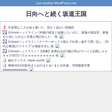
Just another WordPress site
日向へと続く坂道王国
不器用な二人が辿り着いた、切なく温かい恋物語
2chnaviヘッドライン / 36歳の彼女と結婚したいのに、家族が猛反対。家族
から信じられない言葉が飛び出した… 他
2chnaviヘッドライン / クーラーボックス積んで出発→途中で買い足し…50
代公務員の“ドライブ”が地獄すぎた 他
2chnaviヘッドライン / 【画像】長濱ねる(27歳)の乳がヤバイと話題にｗｗ
ｗｗ1700万バズｗｗｗｗｗｗｗｗｗｗ 他
面白アンテナ / Hello world!
欅坂46/日向坂46まとめのまとめ / また日向坂、河田陽菜卒業
wwwwwwwwwww
欅坂あんてな ～欅坂46のニュース・情報・話題をピックアップ / れなぁ
画伯こと櫻坂46守屋麗奈、生放送で新作を発表【ラヴィット！】
欅坂/日向坂46まとめのまとめ / 【櫻坂46】ハリソン守屋「ゆーづのせいで
す」【ラヴィット!】
日向坂46まとめのまとめ / 長濱ねる、事務所移籍 フラーム所属を発表
日向坂46まとめのまとめ / 【日向坂46】河田陽菜卒業後、衝撃の年齢順が
こちら
乃木坂欅坂まとめのまとめ / 【日向坂46】河田陽菜推し、このときに卒業