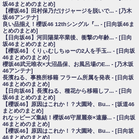
いた理由
坂46まとめのまとめ]
日向坂46まとめのまとめ / 【日向坂46】若林さん「笑えないぐらい師匠だ
【櫻坂46】田村保乃だけジャージを脱いで... - [乃木
から」佐々木久美と卒業後初の共演の様子がこちら！【激レアさん】
坂46アンテナ]
日向坂46まとめのまとめ / 【元日向坂46】情報解禁前で言えない！？丹生
良い品揃え！櫻坂46 12thシングル『... - [日向坂46ま
ちゃん、メンバーと会った模様
とめのまとめ]
乃木坂欅坂まとめのまとめ / 【日向坂46】この月、何かあるのか！？『お
【日向坂46】河田陽菜卒業後、衝撃の年齢... - [日向
願いバッハ！』ミーグリ日程がこちら
欅坂/日向坂46まとめのまとめ / 【櫻坂46】ミーグリで喧嘩！？山下瞳月、
坂46まとめのまとめ]
これはマジギレしてる
【櫻坂46】くりぃむしちゅーの2人を手玉... - [日向坂
乃木坂46アンテナ / 【櫻坂46】ハリソン守屋「ゆーづのせいです」【ラヴ
46まとめのまとめ]
ィット!】
櫻坂46武元唯衣×大沼晶保、お風呂場のE... - [乃木坂
乃木坂あんてな ～乃木坂46・欅坂46・日向坂46のニュース・情報・話題
46アンテナ]
をピックアップ / 良い品揃え！櫻坂46 12thシングル『Make or Break』オフィ
シャルグッズ絶賛販売受付中
長濱ねる、事務所移籍 フラーム所属を発表 - [日向坂
日向坂46まとめのまとめ / 【日向坂46】この月、何かあるのか！？『お願
46まとめのまとめ]
いバッハ！』ミーグリ日程がこちら
【日向坂46】長濱ねる、種花から移籍しフ... - [日向
日向坂46まとめのまとめ / 【元日向坂46】この卒業生、めちゃくちゃテレ
坂46まとめのまとめ]
ビで見かけるな
【櫻坂46】原因はこれか！？大園玲、Bu... - [坂道46
欅坂/日向坂46まとめのまとめ / 【櫻坂46】リアルミーグリであの販売も！
まとめのまとめ]
『Make or Break』オフィシャルグッズ解禁
れなッピーズ集結！櫻坂46守屋麗奈×遠藤... - [日向坂
乃木坂46アンテナ / 【櫻坂46】ミーグリで喧嘩！？山下瞳月、これはマジ
ギレしてる
46まとめのまとめ]
乃木坂あんてな ～乃木坂46・欅坂46・日向坂46のニュース・情報・話題
【櫻坂46】原因はこれか！？大園玲、Bu... - [日向坂
をピックアップ / れなッピーズ集結！櫻坂46守屋麗奈×遠藤理子、8/6「ラヴィ
46まとめのまとめ]
ット！」水曜スタジオ出演決定