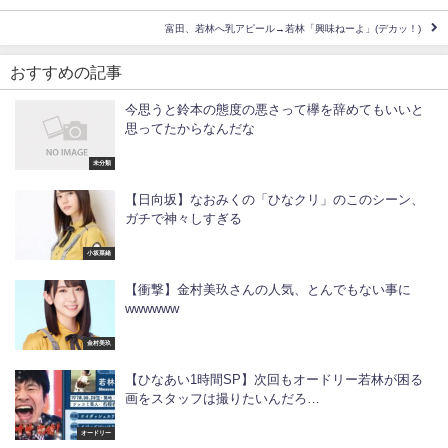
富田、若林へ乳アピール→若林「興味ねーよ」(デカッ！)
おすすめの記事
今思うと鈴本の態度の悪さって欅を辞めてもいいと
思ってたからなんだな
未分類
【日向坂】なおみくの「ひなクリ」のこのシーン、
ガチで神々しすぎる
小坂菜緒
【衝撃】金村美玖さんの人気、とんでもない事に
wwwwww
金村美玖
【ひなあい1時間SP】次回もオードリー若林が困る
画をスタッフは撮りたいんだろ…
オードリー