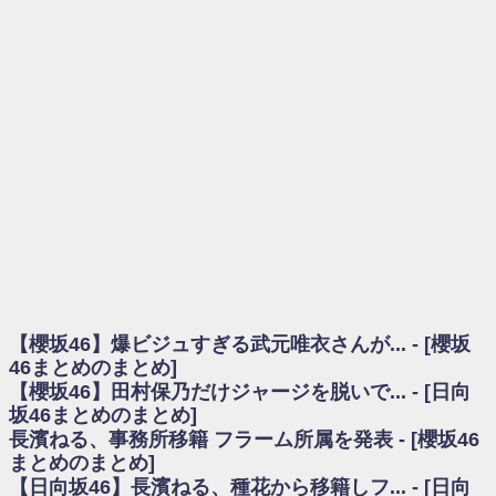
を察していた...
乃木坂46アンテナ / 長濱ねる、事務所移籍 フラーム所属を発表
乃木坂あんてな ～乃木坂46・欅坂46・日向坂46のニュース・情報・話題
をピックアップ / 【櫻坂46】ミーグリで喧嘩！？山下瞳月、これはマジギレし
てる
欅坂あんてな ～欅坂46のニュース・情報・話題をピックアップ / 良い品
揃え！櫻坂46 12thシングル『Make or Break』オフィシャルグッズ絶賛販売受
付中
欅坂/日向坂46まとめのまとめ / 【櫻坂46】原因はこれか！？大園玲、
Buddiesをざわつかせる...
乃木坂46アンテナ / 【櫻坂46】田村保乃だけジャージを脱いでいた理由
乃木坂あんてな ～乃木坂46・欅坂46・日向坂46のニュース・情報・話題
をピックアップ / 【櫻坂46】久々にあのメンバーがラヴィット出演へ！！！
日向坂46まとめのまとめ / 【櫻坂46】田村保乃だけジャージを脱いでいた
理由
【櫻坂46】爆ビジュすぎる武元唯衣さんが... - [櫻坂
日向坂46まとめのまとめ / 【日向坂46】富田鈴花1st写真集、発売記念記者
会見の模様がこちら！
46まとめのまとめ]
乃木坂欅坂まとめのまとめ / 【日向坂46】河田陽菜卒業の影響、ガチでデ
【櫻坂46】田村保乃だけジャージを脱いで... - [日向
カそう...
坂46まとめのまとめ]
欅坂あんてな ～欅坂46のニュース・情報・話題をピックアップ / れなッ
長濱ねる、事務所移籍 フラーム所属を発表 - [櫻坂46
ピーズ集結！櫻坂46守屋麗奈×遠藤理子、8/6「ラヴィット！」水曜スタジオ出
まとめのまとめ]
演決定
【日向坂46】長濱ねる、種花から移籍しフ... - [日向
欅坂/日向坂46まとめのまとめ / 【櫻坂46】田村保乃だけジャージを脱いで