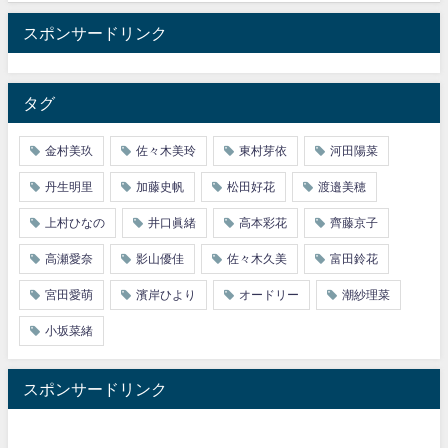
スポンサードリンク
タグ
金村美玖
佐々木美玲
東村芽依
河田陽菜
丹生明里
加藤史帆
松田好花
渡邉美穂
上村ひなの
井口眞緒
高本彩花
齊藤京子
高瀬愛奈
影山優佳
佐々木久美
富田鈴花
宮田愛萌
濱岸ひより
オードリー
潮紗理菜
小坂菜緒
スポンサードリンク