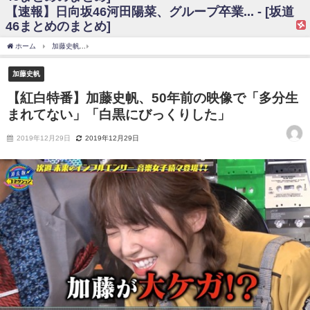
【速報】日向坂46河田陽菜、グループ卒業... - [坂道
日向坂46まとめのまとめ / 【日向坂46】富田鈴花、次の事務所が決まって
46まとめのまとめ]
そう！？
日向坂46まとめのまとめ / 【日向坂46】富田鈴花、次の事務所が決まって
ホーム
加藤史帆
【紅白特番】加藤史帆、50年前の映像で「多分生まれてない」「白
そう！？
乃木坂46アンテナ / 【日向坂46】この月、何かあるのか！？『お願いバッ
加藤史帆
ハ！』ミーグリ日程がこちら
乃木坂あんてな ～乃木坂46・欅坂46・日向坂46のニュース・情報・話題
【紅白特番】加藤史帆、50年前の映像で「多分生
をピックアップ / 日向坂46卒業後初共演！佐々木久美さん、師匠オードリー若
まれてない」「白黒にびっくりした」
林さんと再会した結果･･･【激レアさんを連れてきた。】
欅坂46/日向坂46まとめのまとめ / 『anan』の表紙の櫻坂46さん、多様性
の時代だと話題に
2019年12月29日
2019年12月29日
欅坂46/日向坂46まとめのまとめ / 日向坂46より重大発表！！！！
日向坂46まとめのまとめ / 【朗報】増田三莉音さんの生足
wwwwwwwwwwww
日向坂46まとめのまとめ / 筒井あやめ、アレをチラリ。こういう偶然の方
が官能的だよな？
日向坂46まとめのまとめ / 【日向坂46】富田鈴花1st写真集の先行カット、
これも素晴らしい
日向坂46まとめのまとめ / 【日向坂46】五期生着ぐるみ生写真も！ 富田鈴
花考案グッズ＆生写真5種が公開される
日向坂46まとめのまとめ / これから彼氏と行為する直前の賀喜遥香、やば
い
アイドル – ぷぅアンテナ / 「乃木坂46ののぎおび⊿」北野日奈子が生配
信！【2022.3.22 17:15〜 SHOWROOM】