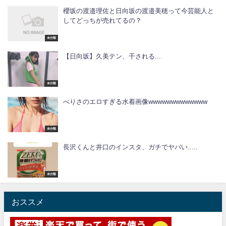
櫻坂の渡邉理佐と日向坂の渡邉美穂って今芸能人と
してどっちが売れてるの？
未分類
【日向坂】久美テン、干される...
未分類
べりさのエロすぎる水着画像wwwwwwwwwwwww
未分類
長沢くんと井口のインスタ、ガチでヤバい.....
未分類
おススメ