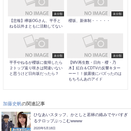
未分類
未分類
【悲報】欅坂OGさん、平手と
櫻坂、新体制・・・・・
ねる以外まともに活動してない
未分類
未分類
平手やねるが櫻坂に復帰したら
【MV再生数・日向・櫻・乃
２トップ返り咲きは間違いない
木】紅白＆CDTVの反響キター
と思うけど日向坂だったら？
ーー！！披露後にバズったのは
もちろんあのアイド
加藤史帆
の関連記事
ひなあいスタッフ、かとしと若林の絡みでヤバすぎ
るテロップぶっこむwwww
2020年5月18日