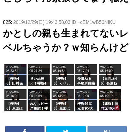
825:
2019/12/29(日) 19:43:58.03 ID:+cEM1wB50NIKU
かとしの親も生まれてないレ
ベルちゃうか？ｗ知らんけど
2025-08-
2025-08-
2025-08-
2025-08-
2025-08-
05 23:54
05 21:24
05 19:54
05 17:24
05 16:09
【櫻坂4
良い品揃
【櫻坂4
長濱ねる、
【日向坂4
6】田村保
え！櫻坂4
6】くりぃ
事務所移籍
6】長濱ね
乃だけジャ
6 12thシン
むしちゅー
フラーム所
る、種花か
2025-08-
2025-08-
2025-08-
2025-08-
2025-08-
ージを脱い
グル『Mak
の2人を手
属を発表
ら移籍しフ
05 16:04
05 14:54
05 13:24
05 12:09
05 10:19
でいた理由
e or Brea
玉に取る大
ラーム所属
k』オフィ
沼晶保【く
に。これで
【櫻坂4
れなッピー
【櫻坂4
櫻坂46武
【速報】日
シャルグッ
りぃむナン
事務所に所
6】原因は
ズ集結！櫻
6】原因は
元唯衣×大
向坂46河
ズ絶賛販売
タラ】
属している
これか！？
坂46守屋
これか！？
沼晶保、お
田陽菜、グ
受付中
のは... おひ
大園玲、B
麗奈×遠藤
大園玲、B
風呂場のE
ループ卒業
さまの反応
uddiesを
理子、8/6
uddiesを
カップお姉
を発表
がこちら
ざわつかせ
「ラヴィッ
ざわつかせ
さんに恐怖
る...
ト！」水曜
る...
【くりぃむ