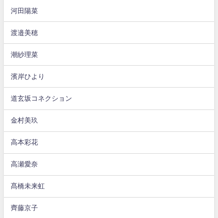
河田陽菜
渡邉美穂
潮紗理菜
濱岸ひより
道玄坂コネクション
金村美玖
高本彩花
高瀬愛奈
髙橋未来虹
齊藤京子