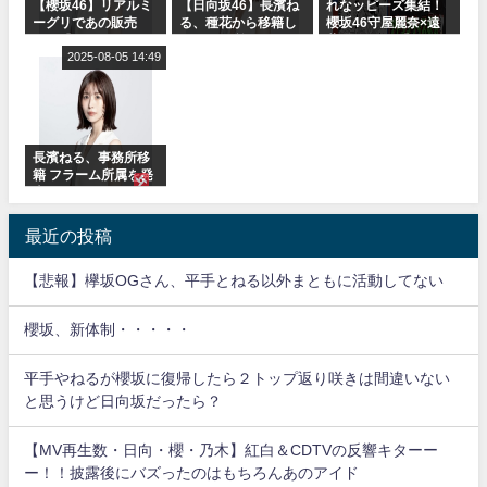
【櫻坂46】リアルミ
【日向坂46】長濱ね
れなッピーズ集結！
ーグリであの販売
る、種花から移籍し
櫻坂46守屋麗奈×遠
も！『Make or
フラーム所属に。こ
藤理子、8/6「ラヴィ
Break』オフィシャ
2025-08-05 14:49
れで事務所に所属し
ット！」水曜スタジ
ルグッズ解禁
ているのは... おひさ
オ出演決定
まの反応がこちら
長濱ねる、事務所移
籍 フラーム所属を発
表
最近の投稿
【悲報】欅坂OGさん、平手とねる以外まともに活動してない
櫻坂、新体制・・・・・
平手やねるが櫻坂に復帰したら２トップ返り咲きは間違いない
と思うけど日向坂だったら？
【MV再生数・日向・櫻・乃木】紅白＆CDTVの反響キターー
ー！！披露後にバズったのはもちろんあのアイド