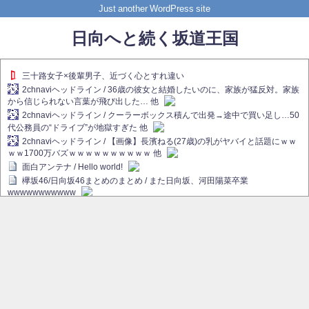
Just another WordPress site
日向へと続く坂道王国
三十路女子×後輩男子、近づく心とすれ違い
2chnaviヘッドライン / 36歳の彼女と結婚したいのに、家族が猛反対。家族
から信じられない言葉が飛び出した… 他
2chnaviヘッドライン / クーラーボックス積んで出発→途中で買い足し…50
代公務員の“ドライブ”が地獄すぎた 他
2chnaviヘッドライン / 【画像】長濱ねる(27歳)の乳がヤバイと話題にｗｗ
ｗｗ1700万バズｗｗｗｗｗｗｗｗｗｗ 他
面白アンテナ / Hello world!
欅坂46/日向坂46まとめのまとめ / また日向坂、河田陽菜卒業
wwwwwwwwwww
欅坂あんてな ～欅坂46のニュース・情報・話題をピックアップ / れなぁ
画伯こと櫻坂46守屋麗奈、生放送で新作を発表【ラヴィット！】
欅坂/日向坂46まとめのまとめ / 【櫻坂46】ハリソン守屋「ゆーづのせいで
す」【ラヴィット!】
日向坂46まとめのまとめ / 長濱ねる、事務所移籍 フラーム所属を発表
日向坂46まとめのまとめ / 【日向坂46】河田陽菜卒業後、衝撃の年齢順が
こちら
乃木坂欅坂まとめのまとめ / 【日向坂46】河田陽菜推し、このときに卒業