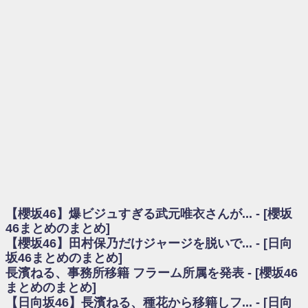
を察していた...
乃木坂46アンテナ / 長濱ねる、事務所移籍 フラーム所属を発表
乃木坂あんてな ～乃木坂46・欅坂46・日向坂46のニュース・情報・話題
をピックアップ / 【櫻坂46】ミーグリで喧嘩！？山下瞳月、これはマジギレし
てる
欅坂あんてな ～欅坂46のニュース・情報・話題をピックアップ / 良い品
揃え！櫻坂46 12thシングル『Make or Break』オフィシャルグッズ絶賛販売受
付中
欅坂/日向坂46まとめのまとめ / 【櫻坂46】原因はこれか！？大園玲、
Buddiesをざわつかせる...
乃木坂46アンテナ / 【櫻坂46】田村保乃だけジャージを脱いでいた理由
乃木坂あんてな ～乃木坂46・欅坂46・日向坂46のニュース・情報・話題
をピックアップ / 【櫻坂46】久々にあのメンバーがラヴィット出演へ！！！
日向坂46まとめのまとめ / 【櫻坂46】田村保乃だけジャージを脱いでいた
理由
【櫻坂46】爆ビジュすぎる武元唯衣さんが... - [櫻坂
日向坂46まとめのまとめ / 【日向坂46】富田鈴花1st写真集、発売記念記者
会見の模様がこちら！
46まとめのまとめ]
乃木坂欅坂まとめのまとめ / 【日向坂46】河田陽菜卒業の影響、ガチでデ
【櫻坂46】田村保乃だけジャージを脱いで... - [日向
カそう...
坂46まとめのまとめ]
欅坂あんてな ～欅坂46のニュース・情報・話題をピックアップ / れなッ
長濱ねる、事務所移籍 フラーム所属を発表 - [櫻坂46
ピーズ集結！櫻坂46守屋麗奈×遠藤理子、8/6「ラヴィット！」水曜スタジオ出
まとめのまとめ]
演決定
【日向坂46】長濱ねる、種花から移籍しフ... - [日向
欅坂/日向坂46まとめのまとめ / 【櫻坂46】田村保乃だけジャージを脱いで