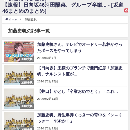
【速報】日向坂46河田陽菜、グループ卒業... - [坂道
日向坂46まとめのまとめ / 【日向坂46】富田鈴花、次の事務所が決まって
46まとめのまとめ]
そう！？
日向坂46まとめのまとめ / 【日向坂46】富田鈴花、次の事務所が決まって
ホーム
加藤史帆
そう！？
乃木坂46アンテナ / 【日向坂46】この月、何かあるのか！？『お願いバッ
加藤史帆の記事一覧
ハ！』ミーグリ日程がこちら
乃木坂あんてな ～乃木坂46・欅坂46・日向坂46のニュース・情報・話題
をピックアップ / 日向坂46卒業後初共演！佐々木久美さん、師匠オードリー若
加藤史帆さん、テレビでオードリー若林がやっ
林さんと再会した結果･･･【激レアさんを連れてきた。】
たポーズをやってしまう
欅坂46/日向坂46まとめのまとめ / 『anan』の表紙の櫻坂46さん、多様性
の時代だと話題に
2020年3月7日
加藤史帆
欅坂46/日向坂46まとめのまとめ / 日向坂46より重大発表！！！！
【日向坂】王様のブランチで亜門虹彦！加藤史
日向坂46まとめのまとめ / 【朗報】増田三莉音さんの生足
帆、ナルシスト度が...
wwwwwwwwwwww
日向坂46まとめのまとめ / 筒井あやめ、アレをチラリ。こういう偶然の方
2020年2月15日
加藤史帆
が官能的だよな？
日向坂46まとめのまとめ / 【日向坂46】富田鈴花1st写真集の先行カット、
【井口】かとし「卒業おめでとう」→これ...
これも素晴らしい
2020年2月14日
日向坂46まとめのまとめ / 【日向坂46】五期生着ぐるみ生写真も！ 富田鈴
加藤史帆
花考案グッズ＆生写真5種が公開される
日向坂46まとめのまとめ / これから彼氏と行為する直前の賀喜遥香、やば
加藤史帆、野生爆弾くっきーの背中をドン→く
い
っきー「NSRか！」
アイドル – ぷぅアンテナ / 「乃木坂46ののぎおび⊿」北野日奈子が生配
信！【2022.3.22 17:15〜 SHOWROOM】
2020年2月12日
加藤史帆