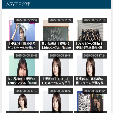
人気ブログ様
2025-08-05 23:54
2025-08-05 21:24
2025-08-05 21:19
【櫻坂46】田村保乃
良い品揃え！櫻坂46
れなッピーズ集結！
だけジャージを脱い
12thシングル『Make
櫻坂46守屋麗奈×遠
でいた理由
or Break』オフィシ
藤理子、8/6「ラヴィ
2025-08-05 20:49
ャルグッズ絶賛販売
2025-08-05 19:54
ット！」水曜スタジ
2025-08-05 17:24
受付中
オ出演決定
良い品揃え！櫻坂46
【櫻坂46】くりぃむ
長濱ねる、事務所移
12thシングル『Make
しちゅーの2人を手玉
籍 フラーム所属を発
or Break』オフィシ
に取る大沼晶保【く
表
ャルグッズ絶賛販売
2025-08-05 17:19
りぃむナンタラ】
2025-08-05 16:09
2025-08-05 14:54
受付中