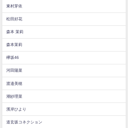
東村芽依
松田好花
森本 茉莉
森本茉莉
欅坂46
河田陽菜
渡邉美穂
潮紗理菜
濱岸ひより
道玄坂コネクション