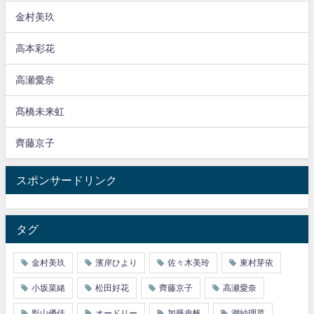
金村美玖
高本彩花
高瀬愛奈
髙橋未来虹
齊藤京子
スポンサードリンク
タグ
金村美玖
濱岸ひより
佐々木美玲
東村芽依
小坂菜緒
松田好花
齊藤京子
高瀬愛奈
影山優佳
オードリー
加藤史帆
潮紗理菜