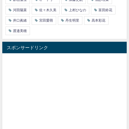
河田陽菜
佐々木久美
上村ひなの
富田鈴花
井口眞緒
宮田愛萌
丹生明里
高本彩花
渡邉美穂
スポンサードリンク