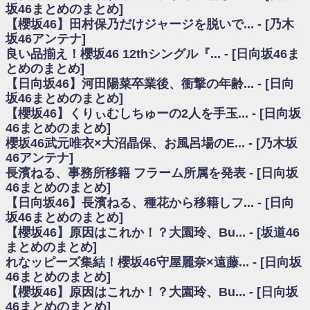
いた理由
坂46まとめのまとめ]
日向坂46まとめのまとめ / 【日向坂46】若林さん「笑えないぐらい師匠だ
【櫻坂46】田村保乃だけジャージを脱いで... - [乃木
から」佐々木久美と卒業後初の共演の様子がこちら！【激レアさん】
坂46アンテナ]
日向坂46まとめのまとめ / 【元日向坂46】情報解禁前で言えない！？丹生
良い品揃え！櫻坂46 12thシングル『... - [日向坂46ま
ちゃん、メンバーと会った模様
とめのまとめ]
乃木坂欅坂まとめのまとめ / 【日向坂46】この月、何かあるのか！？『お
【日向坂46】河田陽菜卒業後、衝撃の年齢... - [日向
願いバッハ！』ミーグリ日程がこちら
欅坂/日向坂46まとめのまとめ / 【櫻坂46】ミーグリで喧嘩！？山下瞳月、
坂46まとめのまとめ]
これはマジギレしてる
【櫻坂46】くりぃむしちゅーの2人を手玉... - [日向坂
乃木坂46アンテナ / 【櫻坂46】ハリソン守屋「ゆーづのせいです」【ラヴ
46まとめのまとめ]
ィット!】
櫻坂46武元唯衣×大沼晶保、お風呂場のE... - [乃木坂
乃木坂あんてな ～乃木坂46・欅坂46・日向坂46のニュース・情報・話題
46アンテナ]
をピックアップ / 良い品揃え！櫻坂46 12thシングル『Make or Break』オフィ
シャルグッズ絶賛販売受付中
長濱ねる、事務所移籍 フラーム所属を発表 - [日向坂
日向坂46まとめのまとめ / 【日向坂46】この月、何かあるのか！？『お願
46まとめのまとめ]
いバッハ！』ミーグリ日程がこちら
【日向坂46】長濱ねる、種花から移籍しフ... - [日向
日向坂46まとめのまとめ / 【元日向坂46】この卒業生、めちゃくちゃテレ
坂46まとめのまとめ]
ビで見かけるな
【櫻坂46】原因はこれか！？大園玲、Bu... - [坂道46
欅坂/日向坂46まとめのまとめ / 【櫻坂46】リアルミーグリであの販売も！
まとめのまとめ]
『Make or Break』オフィシャルグッズ解禁
れなッピーズ集結！櫻坂46守屋麗奈×遠藤... - [日向坂
乃木坂46アンテナ / 【櫻坂46】ミーグリで喧嘩！？山下瞳月、これはマジ
ギレしてる
46まとめのまとめ]
乃木坂あんてな ～乃木坂46・欅坂46・日向坂46のニュース・情報・話題
【櫻坂46】原因はこれか！？大園玲、Bu... - [日向坂
をピックアップ / れなッピーズ集結！櫻坂46守屋麗奈×遠藤理子、8/6「ラヴィ
46まとめのまとめ]
ット！」水曜スタジオ出演決定