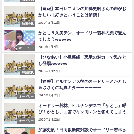
アイドル – ぷぅアンテナ / 2022年3月22日（火）のメディア情報
【速報】本日レコメンの加藤史帆さんの声がお
アイドル – ぷぅアンテナ / 【乃木坂46】井上和の『なぎおはぎ』って こん
かしい【好きということは解禁】
ぺいとう×いちごみるく×マヨラー星人 と同じと考えてよろしいですか？
アイドル – ぷぅアンテナ / 【乃木坂46】日村勇紀 gif職人が切り抜いた名シ
2020年2月12日
加藤史帆
ーン.gif
かとし＆久美テン、オードリー若林の顔で遊ん
ふぇどみ！ / 【悲報】呪術廻戦、視聴率5.1%
ふぇどみ！ / 【画像】スポ－ツキャスターお姉さん・ハメまくりだったｗｗ
でしまうwwwww
ｗｗｗｗｗｗｗｗｗｗ
2020年2月2日
オードリー
ふぇどみ！ / 【悲報】母「裕福な過程が高学歴になるとか大嘘。教育に金を
かけまくったうちの息子が団地住みの貧乏に学歴で負けた」
【ひなあい】小坂菜緒「恐竜の魅力」で黒かと
し登場wwwww
Powered by livedoor 相互RSS
2020年1月27日
加藤史帆
【速報】ヒルナンデス後のオードリーとかとし
＆ささくの写真キターーーーーー
2020年1月22日
オードリー
オードリー若林、ヒルナンデスで「かとし」呼
び！かとし、回答でキン肉マンと答えてしまう
2020年1月22日
オードリー
加藤史帆「日向坂新聞対談でオードリー若林さ