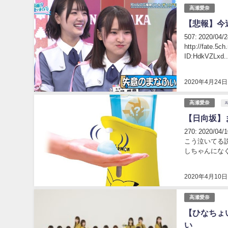
高瀬愛奈
【悲報】今
507: 2020/
http://fate.5c
ID:HdkVZLxd..
2020年4月24日
高瀬愛奈
【日向坂】ま
270: 2020/
こう泣いてる説 277: 2020/04/10(金) 09:26:45.99 ID:j++KPcHid >>270 予告編で号
しちゃんになぐ
2020年4月10日
高瀬愛奈
【ひなちょ
い