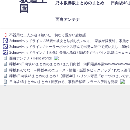
乃木坂欅坂まとめのまとめ
日向坂46
国
面白アンテナ
不器用な二人が辿り着いた、切なく温かい恋物語
2chnaviヘッドライン / 36歳の彼女と結婚したいのに、家族が猛反対。家
2chnaviヘッドライン / クーラーボックス積んで出発→途中で買い足し…50
2chnaviヘッドライン / 【画像】長濱ねる(27歳)の乳がヤバイと話題にｗｗ
面白アンテナ / Hello world!
欅坂46/日向坂46まとめのまとめ / また日向坂、河田陽菜卒業wwwwwwwww
欅坂あんてな ～欅坂46のニュース・情報・話題をピックアップ / れなぁ
欅坂/日向坂46まとめのまとめ / 【櫻坂46】ハリソン守屋「ゆーづのせいです
日向坂46まとめのまとめ / 長濱ねる、事務所移籍 フラーム所属を発表
日向坂46まとめのまとめ / 【日向坂46】河田陽菜卒業後、衝撃の年齢順がこ
乃木坂欅坂まとめのまとめ / 【日向坂46】河田陽菜推し、このときに卒業を察し
乃木坂46アンテナ / 長濱ねる、事務所移籍 フラーム所属を発表
乃木坂あんてな ～乃木坂46・欅坂46・日向坂46のニュース・情報・話題を
欅坂あんてな ～欅坂46のニュース・情報・話題をピックアップ / 良い品揃え！櫻坂
欅坂/日向坂46まとめのまとめ / 【櫻坂46】原因はこれか！？大園玲、Buddie
乃木坂46アンテナ / 【櫻坂46】田村保乃だけジャージを脱いでいた理由
乃木坂あんてな ～乃木坂46・欅坂46・日向坂46のニュース・情報・話題を