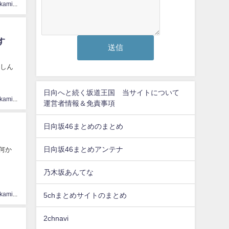
hinatasakamichi33
す
が楽しん
日向へと続く坂道王国 当サイトについて
hinatasakamichi33
運営者情報＆免責事項
日向坂46まとめのまとめ
日向坂46まとめアンテナ
ど何か
乃木坂あんてな
hinatasakamichi33
5chまとめサイトのまとめ
2chnavi