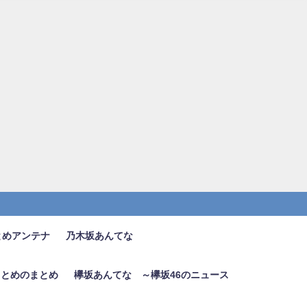
とめアンテナ
乃木坂あんてな
6まとめのまとめ
欅坂あんてな ～欅坂46のニュース