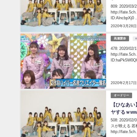
809: 2020/0
http://fate.5c
ID:AlncbpXj0 ..
2020年3月28日
高瀬愛奈
478: 2020/02
http://fate.5c
ID:haPk5W
2020年2月17日
オードリー
【ひなあい
ヤするｗww
508: 2020/
スが映える 
http://fate.5c