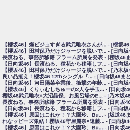
日向坂46まとめのまとめ / 【櫻坂46】田村保乃だけジャージを脱いでいた理
日向坂46まとめのまとめ / 【日向坂46】富田鈴花1st写真集、発売記念記者
乃木坂欅坂まとめのまとめ / 【日向坂46】河田陽菜卒業の影響、ガチでデカそう
欅坂あんてな ～欅坂46のニュース・情報・話題をピックアップ / れなッピ
欅坂/日向坂46まとめのまとめ / 【櫻坂46】田村保乃だけジャージを脱いでい
日向坂46まとめのまとめ / 【日向坂46】若林さん「笑えないぐらい師匠
日向坂46まとめのまとめ / 【元日向坂46】情報解禁前で言えない！？丹生
【櫻坂46】爆ビジュすぎる武元唯衣さんが... - [櫻坂4
乃木坂欅坂まとめのまとめ / 【日向坂46】この月、何かあるのか！？『お
【櫻坂46】田村保乃だけジャージを脱いで... - [日向
欅坂/日向坂46まとめのまとめ / 【櫻坂46】ミーグリで喧嘩！？山下瞳月、
長濱ねる、事務所移籍 フラーム所属を発表 - [櫻坂46
乃木坂46アンテナ / 【櫻坂46】ハリソン守屋「ゆーづのせいです」【ラヴィッ
【日向坂46】長濱ねる、種花から移籍しフ... - [日向
乃木坂あんてな ～乃木坂46・欅坂46・日向坂46のニュース・情報・話題をピック
日向坂46まとめのまとめ / 【日向坂46】この月、何かあるのか！？『お願
【櫻坂46】田村保乃だけジャージを脱いで... - [乃木坂
日向坂46まとめのまとめ / 【元日向坂46】この卒業生、めちゃくちゃテレビ
良い品揃え！櫻坂46 12thシングル『... - [日向坂46
欅坂/日向坂46まとめのまとめ / 【櫻坂46】リアルミーグリであの販売も！『Ma
【日向坂46】河田陽菜卒業後、衝撃の年齢... - [日向
乃木坂46アンテナ / 【櫻坂46】ミーグリで喧嘩！？山下瞳月、これはマジギ
【櫻坂46】くりぃむしちゅーの2人を手玉... - [日向坂
乃木坂あんてな ～乃木坂46・欅坂46・日向坂46のニュース・情報・話題を
櫻坂46武元唯衣×大沼晶保、お風呂場のE... - [乃木坂4
日向坂46まとめのまとめ / 【日向坂46】富田鈴花、次の事務所が決まってそ
長濱ねる、事務所移籍 フラーム所属を発表 - [日向坂4
日向坂46まとめのまとめ / 【日向坂46】富田鈴花、次の事務所が決まってそ
【日向坂46】長濱ねる、種花から移籍しフ... - [日向
乃木坂46アンテナ / 【日向坂46】この月、何かあるのか！？『お願いバッ
【櫻坂46】原因はこれか！？大園玲、Bu... - [坂道4
乃木坂あんてな ～乃木坂46・欅坂46・日向坂46のニュース・情報・話題を
れなッピーズ集結！櫻坂46守屋麗奈×遠藤... - [日向坂
欅坂46/日向坂46まとめのまとめ / 『anan』の表紙の櫻坂46さん、多様性
【櫻坂46】原因はこれか！？大園玲、Bu... - [日向坂
欅坂46/日向坂46まとめのまとめ / 日向坂46より重大発表！！！！