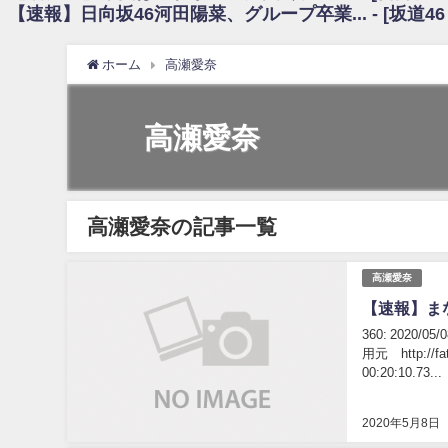
【速報】日向坂46河田陽菜、グループ卒業... - [坂道4
日向坂46まとめのまとめ / 【朗報】増田三莉音さんの生足wwwwwwwwwww
日向坂46まとめのまとめ / 筒井あやめ、アレをチラリ。こういう偶然の方が
日向坂46まとめのまとめ / 【日向坂46】富田鈴花1st写真集の先行カット、
ホーム
高瀬愛奈
日向坂46まとめのまとめ / 【日向坂46】五期生着ぐるみ生写真も！ 富田鈴
日向坂46まとめのまとめ / これから彼氏と行為する直前の賀喜遥香、やばい
アイドル – ぷぅアンテナ / 「乃木坂46ののぎおび⊿」北野日奈子が生配信！【2022.
高瀬愛奈
アイドル – ぷぅアンテナ / 2022年3月22日（火）のメディア情報
アイドル – ぷぅアンテナ / 【乃木坂46】井上和の『なぎおはぎ』って こ
アイドル – ぷぅアンテナ / 【乃木坂46】日村勇紀 gif職人が切り抜いた名シーン.
ふぇどみ！ / 【悲報】呪術廻戦、視聴率5.1%
ふぇどみ！ / 【画像】スポ－ツキャスターお姉さん・ハメまくりだったｗｗ
高瀬愛奈の記事一覧
ふぇどみ！ / 【悲報】母「裕福な過程が高学歴になるとか大嘘。教育に金
Powered by livedoor 相互RSS
高瀬愛奈
【速報】ま
360: 2020/
用元 http://fat
00:20:10.73...
2020年5月8日