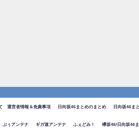
て 運営者情報＆免責事項
日向坂46まとめのまとめ
日向坂46ま
ぷぅアンテナ
ギガ速アンテナ
ふぇどみ！
欅坂46/日向坂4