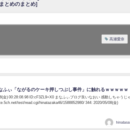
6まとめのまとめ]
w
官能的だよな？
これも素晴らしい
花考案グッズ＆生写真5種が公開される
3.22 17:15〜 SHOWROOM】
高瀬愛奈
んぺいとう×いちごみるく×マヨラー星人 と同じと考えてよろしいですか？
gif
ｗｗｗｗｗｗｗｗｗｗ
をかけまくったうちの息子が団地住みの貧乏に学歴で負けた」
なふぃ「ながるのケーキ押しつぶし事件」に触れるｗｗｗｗｗ
05/08(金) 00:28:08.98 ID:cF3ZL9+X0 まなふぃブログ良いなおい 感動しちゃうじ
e.5ch.net/test/read.cgi/hinatazaka46/1588852980/ 344: 2020/05/08(金)