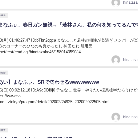
高瀬愛奈
まなふぃ、春日ガン無視→「若林さん、私の何を知ってるんで
02/03(月) 01:46:27.47 ID:bTbn2qqca まなふぃと若林の相性が良過ぎ メンバー
歌のコーナーのひなのも良かったし 神回だわ 引用元
.net/test/read.cgi/hinatazaka46/1580140590/ 4...
高瀬愛奈
あい】まなふぃ、SRで匂わせるwwwwwwww
01/26(日) 00:02:12.18 ID:A9dDDi9j0 予告なし 世界一やりたい授業後半だろうけ
://www.tv-
oad_tvtokyo/program/detail/202002/24925_202002022505.html ...
高瀬愛奈