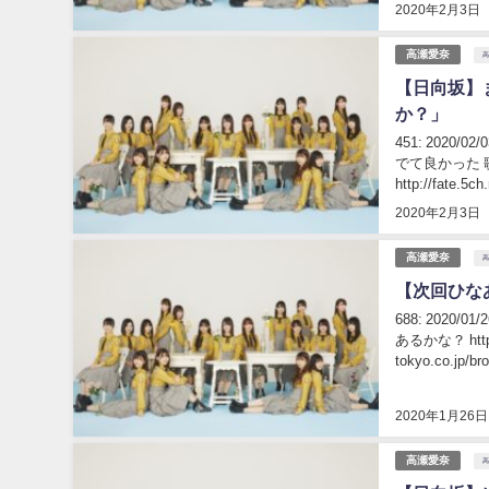
2020年2月3日
高瀬愛奈
【日向坂】
か？」
451: 2020/
でて良かった 
http://fate.5ch
2020年2月3日
高瀬愛奈
【次回ひな
688: 2020/
あるかな？ https
tokyo.co.jp/br
2020年1月26日
高瀬愛奈