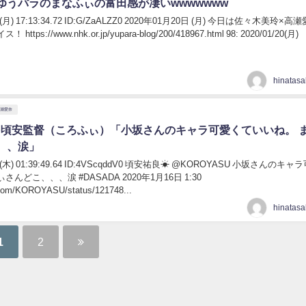
ゆうパラのまなふぃの富田感が凄いwwwwwww
/20(月) 17:13:34.72 ID:G/ZaALZZ0 2020年01月20日 (月) 今日は佐々木美玲×高
://www.nhk.or.jp/yupara-blog/200/418967.html 98: 2020/01/20(月)
高瀬愛奈
Aを頃安監督（ころふぃ）「小坂さんのキャラ可愛くていいね。 
、、涙」
1/16(木) 01:39:49.64 ID:4VScqddV0 頃安祐良☀ @KOROYASU 小坂さんのキ
んどこ、、、涙 #DASADA 2020年1月16日 1:30
er.com/KOROYASU/status/121748...
1
2