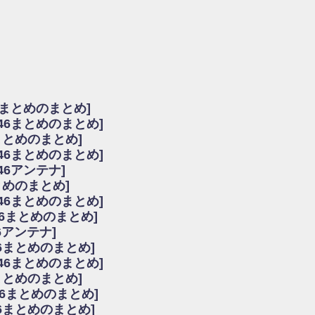
由
会見の模様がこちら！
...
ーズ集結！櫻坂46守屋麗奈×遠藤理子、8/6「ラヴィット！」水曜スタジオ出演決定
た理由
だから」佐々木久美と卒業後初の共演の様子がこちら！【激レアさん】
ちゃん、メンバーと会った模様
6まとめのまとめ]
願いバッハ！』ミーグリ日程がこちら
坂46まとめのまとめ]
これはマジギレしてる
まとめのまとめ]
ト!】
坂46まとめのまとめ]
アップ / 良い品揃え！櫻坂46 12thシングル『Make or Break』オフィシャ
いバッハ！』ミーグリ日程がこちら
46アンテナ]
で見かけるな
まとめのまとめ]
ke or Break』オフィシャルグッズ解禁
坂46まとめのまとめ]
レしてる
46まとめのまとめ]
ピックアップ / れなッピーズ集結！櫻坂46守屋麗奈×遠藤理子、8/6「ラヴィット
6アンテナ]
う！？
6まとめのまとめ]
う！？
坂46まとめのまとめ]
ハ！』ミーグリ日程がこちら
6まとめのまとめ]
ピックアップ / 日向坂46卒業後初共演！佐々木久美さん、師匠オードリー若林さん
46まとめのまとめ]
の時代だと話題に
46まとめのまとめ]