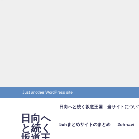
Just another WordPress site
日向へと続く坂道王国 当サイトについ
日向へ
5chまとめサイトのまとめ
2chnavi
と続く
坂道王