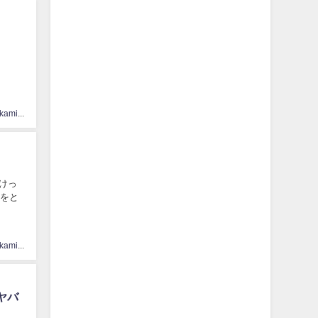
hinatasakamichi33
はけっ
hinatasakamichi33
ヤバ