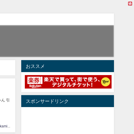
おススメ
ゃん 引
スポンサードリンク
hinatasakamichi33