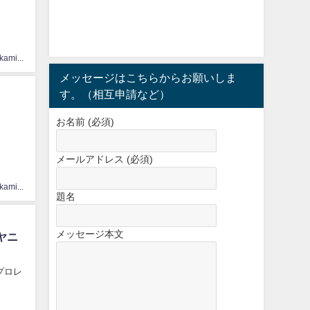
hinatasakamichi33
メッセージはこちらからお願いしま
す。（相互申請など）
お名前 (必須)
メールアドレス (必須)
hinatasakamichi33
題名
メッセージ本文
ヤニ
らプロレ