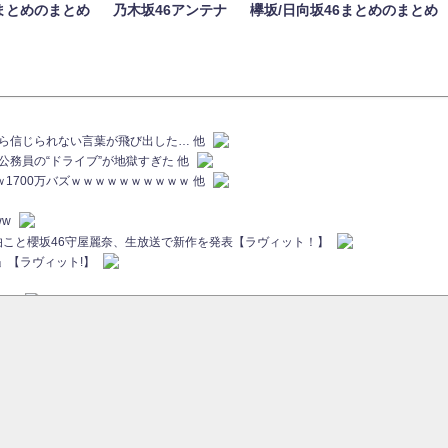
まとめのまとめ
乃木坂46アンテナ
欅坂/日向坂46まとめのまとめ
族から信じられない言葉が飛び出した… 他
代公務員の“ドライブ”が地獄すぎた 他
ｗｗ1700万バズｗｗｗｗｗｗｗｗｗｗ 他
ww
画伯こと櫻坂46守屋麗奈、生放送で新作を発表【ラヴィット！】
」【ラヴィット!】
ちら
ていた...
ピックアップ / 【櫻坂46】ミーグリで喧嘩！？山下瞳月、これはマジギレしてる
46 12thシングル『Make or Break』オフィシャルグッズ絶賛販売受付中
sをざわつかせる...
ピックアップ / 【櫻坂46】久々にあのメンバーがラヴィット出演へ！！！