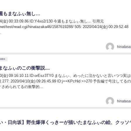
週もまなふぃ無し…
04/24(金) 00:33:09.86 ID:Y4xo2/130 今週もまなふぃ無し… 引用元
h.net/test/read.cgi/hinatazaka46/1587619288/ 505: 2020/04/24(金) 00:29:52.48
.
高瀬愛奈
なふぃのこの衝撃説....
04/10(金) 09:16:10.11 ID:orEsz3TY0 まなふぃ、めったに泣かないと言いつつ実
泣してるのをと
さめられてるの衝撃的...
い・日向坂】野生爆弾くっきーが描いたまなふぃの絵、クッソ