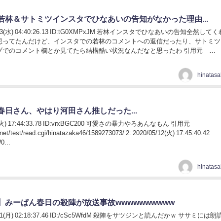
若林＆サトミツインスタでひなあいの告知がなかった理由...
/05/13(水) 04:40:26.13 ID:tG0XMPxJM 若林インスタでひなあいの告知全然して
思ってたんだけど、インスタでの若林のコメントへの返信だったり、サトミツ
ブでのコメント欄とか見てたら結構酷い状況なんだなと思ったわ 引用元
春日さん、やはり河田さん推しだった...
/12(火) 17:44:33.78 ID:vrxBGC200 可愛さの暴力やろあんなもん 引用元
h.net/test/read.cgi/hinatazaka46/1589273073/ 2: 2020/05/12(火) 17:45:40.42
...
】みーぱん春日の殺陣が放送事故wwwwwwwwww
05/11(月) 02:18:37.46 ID:/cSc5WfdM 殺陣をサツジンと読んだかｗ ササミには