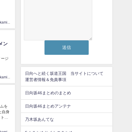
hinatasakamichi33
メン
ダメージ
日向へと続く坂道王国 当サイトについて
hinatasakamichi33
運営者情報＆免責事項
日向坂46まとめのまとめ
日向坂46まとめアンテナ
グラムを
た自身
ストッ
乃木坂あんてな
hinatasakamichi33