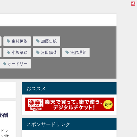
東村芽依
加藤史帆
小坂菜緒
河田陽菜
潮紗理菜
オードリー
おススメ
応酬
スポンサードリンク
けはドラ
8: