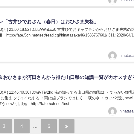
ン「古井ひでおさん（春日）はおひさま失格」
04/13(月) 21:50:18.52 ID:bbAWnLxa0 古井ひでおキャプテンからおひさま失格
://fate.5ch.net/test/read.cgi/hinatazaka46/1586767601/ 311: 2020/04/
＆おひさまが河田さんから得た山口県の知識一覧がカオスすぎ
04/13(月) 12:46:40.36 ID:wiVTiv2hd 俺の知ってる山口県の知識は ・でっかい
園に集まってイイねする ・雨は歯ブラシではじく ・萩の水 ・カッパ伝説 new!
w! 引用元 http://fate.5ch.net/test...
3
4
…
6