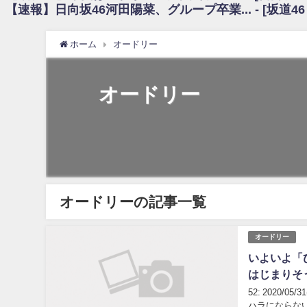
【速報】日向坂46河田陽菜、グループ卒業... - [坂道4
日向坂46まとめのまとめ / 【朗報】増田三莉音さんの生足wwwwwwwwwww
日向坂46まとめのまとめ / 筒井あやめ、アレをチラリ。こういう偶然の方が
日向坂46まとめのまとめ / 【日向坂46】富田鈴花1st写真集の先行カット、
ホーム
オードリー
日向坂46まとめのまとめ / 【日向坂46】五期生着ぐるみ生写真も！ 富田鈴
日向坂46まとめのまとめ / これから彼氏と行為する直前の賀喜遥香、やばい
アイドル – ぷぅアンテナ / 「乃木坂46ののぎおび⊿」北野日奈子が生配信！【2022.
オードリー
アイドル – ぷぅアンテナ / 2022年3月22日（火）のメディア情報
アイドル – ぷぅアンテナ / 【乃木坂46】井上和の『なぎおはぎ』って こ
アイドル – ぷぅアンテナ / 【乃木坂46】日村勇紀 gif職人が切り抜いた名シーン.
ふぇどみ！ / 【悲報】呪術廻戦、視聴率5.1%
ふぇどみ！ / 【画像】スポ－ツキャスターお姉さん・ハメまくりだったｗｗ
ふぇどみ！ / 【悲報】母「裕福な過程が高学歴になるとか大嘘。教育に金
Powered by livedoor 相互RSS
オードリーの記事一覧
オードリー
いよいよ「
はじまりそ
52: 2020/0
ハラにならない 43