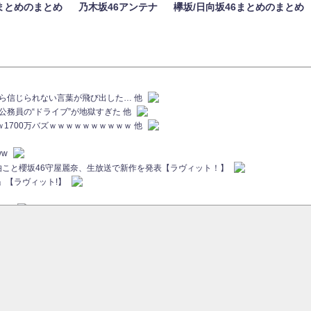
まとめのまとめ
乃木坂46アンテナ
欅坂/日向坂46まとめのまとめ
族から信じられない言葉が飛び出した… 他
代公務員の“ドライブ”が地獄すぎた 他
ｗｗ1700万バズｗｗｗｗｗｗｗｗｗｗ 他
ww
画伯こと櫻坂46守屋麗奈、生放送で新作を発表【ラヴィット！】
」【ラヴィット!】
ちら
ていた...
ピックアップ / 【櫻坂46】ミーグリで喧嘩！？山下瞳月、これはマジギレしてる
46 12thシングル『Make or Break』オフィシャルグッズ絶賛販売受付中
sをざわつかせる...
ピックアップ / 【櫻坂46】久々にあのメンバーがラヴィット出演へ！！！