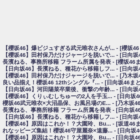
日向坂46まとめのまとめ / 【櫻坂46】田村保乃だけジャージを脱いでいた理
日向坂46まとめのまとめ / 【日向坂46】富田鈴花1st写真集、発売記念記者
乃木坂欅坂まとめのまとめ / 【日向坂46】河田陽菜卒業の影響、ガチでデカそう
欅坂あんてな ～欅坂46のニュース・情報・話題をピックアップ / れなッピ
欅坂/日向坂46まとめのまとめ / 【櫻坂46】田村保乃だけジャージを脱いでい
日向坂46まとめのまとめ / 【日向坂46】若林さん「笑えないぐらい師匠
日向坂46まとめのまとめ / 【元日向坂46】情報解禁前で言えない！？丹生
【櫻坂46】爆ビジュすぎる武元唯衣さんが... - [櫻坂4
乃木坂欅坂まとめのまとめ / 【日向坂46】この月、何かあるのか！？『お
【櫻坂46】田村保乃だけジャージを脱いで... - [日向
欅坂/日向坂46まとめのまとめ / 【櫻坂46】ミーグリで喧嘩！？山下瞳月、
長濱ねる、事務所移籍 フラーム所属を発表 - [櫻坂46
乃木坂46アンテナ / 【櫻坂46】ハリソン守屋「ゆーづのせいです」【ラヴィッ
【日向坂46】長濱ねる、種花から移籍しフ... - [日向
乃木坂あんてな ～乃木坂46・欅坂46・日向坂46のニュース・情報・話題をピック
日向坂46まとめのまとめ / 【日向坂46】この月、何かあるのか！？『お願
【櫻坂46】田村保乃だけジャージを脱いで... - [乃木坂
日向坂46まとめのまとめ / 【元日向坂46】この卒業生、めちゃくちゃテレビ
良い品揃え！櫻坂46 12thシングル『... - [日向坂46
欅坂/日向坂46まとめのまとめ / 【櫻坂46】リアルミーグリであの販売も！『Ma
【日向坂46】河田陽菜卒業後、衝撃の年齢... - [日向
乃木坂46アンテナ / 【櫻坂46】ミーグリで喧嘩！？山下瞳月、これはマジギ
【櫻坂46】くりぃむしちゅーの2人を手玉... - [日向坂
乃木坂あんてな ～乃木坂46・欅坂46・日向坂46のニュース・情報・話題を
櫻坂46武元唯衣×大沼晶保、お風呂場のE... - [乃木坂4
日向坂46まとめのまとめ / 【日向坂46】富田鈴花、次の事務所が決まってそ
長濱ねる、事務所移籍 フラーム所属を発表 - [日向坂4
日向坂46まとめのまとめ / 【日向坂46】富田鈴花、次の事務所が決まってそ
【日向坂46】長濱ねる、種花から移籍しフ... - [日向
乃木坂46アンテナ / 【日向坂46】この月、何かあるのか！？『お願いバッ
【櫻坂46】原因はこれか！？大園玲、Bu... - [坂道4
乃木坂あんてな ～乃木坂46・欅坂46・日向坂46のニュース・情報・話題を
れなッピーズ集結！櫻坂46守屋麗奈×遠藤... - [日向坂
欅坂46/日向坂46まとめのまとめ / 『anan』の表紙の櫻坂46さん、多様性
【櫻坂46】原因はこれか！？大園玲、Bu... - [日向坂
欅坂46/日向坂46まとめのまとめ / 日向坂46より重大発表！！！！