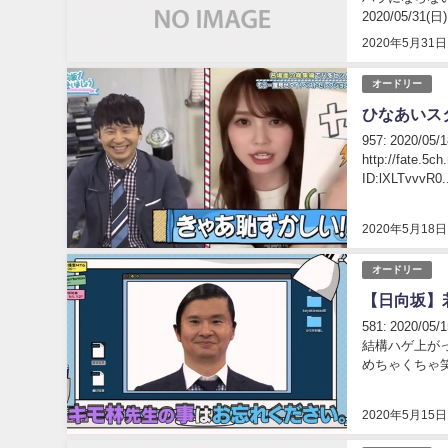
2020/05/31(日) 
2020年5月31日
オードリー
ひなあいス
957: 2020/0
http://fate.5c
ID:lXLTvvvR0.
2020年5月18日
オードリー
【日向坂】若
581: 2020/
結構ハゲ上が
めちゃくちゃ笑い
2020年5月15日