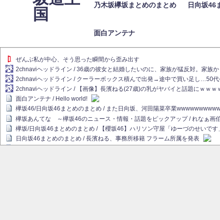
乃木坂欅坂まとめのまとめ
日向坂46
国
面白アンテナ
ぜんぶ私が中心、そう思った瞬間から歪み出す
2chnaviヘッドライン / 36歳の彼女と結婚したいのに、家族が猛反対。家
2chnaviヘッドライン / クーラーボックス積んで出発→途中で買い足し…50
2chnaviヘッドライン / 【画像】長濱ねる(27歳)の乳がヤバイと話題にｗｗ
面白アンテナ / Hello world!
欅坂46/日向坂46まとめのまとめ / また日向坂、河田陽菜卒業wwwwwwwww
欅坂あんてな ～欅坂46のニュース・情報・話題をピックアップ / れなぁ
欅坂/日向坂46まとめのまとめ / 【櫻坂46】ハリソン守屋「ゆーづのせいです
日向坂46まとめのまとめ / 長濱ねる、事務所移籍 フラーム所属を発表
日向坂46まとめのまとめ / 【日向坂46】河田陽菜卒業後、衝撃の年齢順がこ
乃木坂欅坂まとめのまとめ / 【日向坂46】河田陽菜推し、このときに卒業を察し
乃木坂46アンテナ / 長濱ねる、事務所移籍 フラーム所属を発表
乃木坂あんてな ～乃木坂46・欅坂46・日向坂46のニュース・情報・話題を
欅坂あんてな ～欅坂46のニュース・情報・話題をピックアップ / 良い品揃え！櫻坂
欅坂/日向坂46まとめのまとめ / 【櫻坂46】原因はこれか！？大園玲、Buddie
乃木坂46アンテナ / 【櫻坂46】田村保乃だけジャージを脱いでいた理由
乃木坂あんてな ～乃木坂46・欅坂46・日向坂46のニュース・情報・話題を