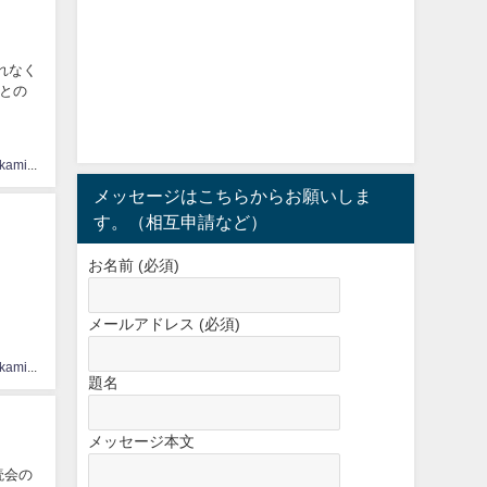
くれなく
との
hinatasakamichi33
メッセージはこちらからお願いしま
す。（相互申請など）
お名前 (必須)
メールアドレス (必須)
hinatasakamichi33
題名
メッセージ本文
朗読会の