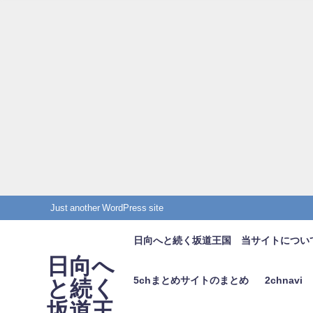
Just another WordPress site
日向へと続く坂道王国 当サイトについ
日向へ
5chまとめサイトのまとめ
2chnavi
と続く
坂道王