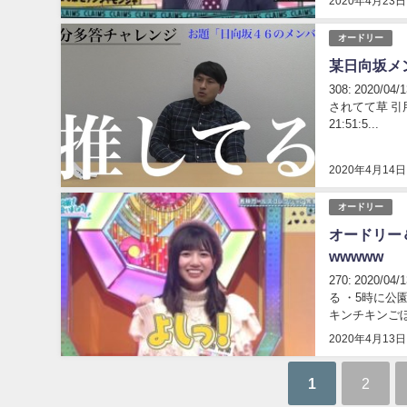
2020年4月23日
オードリー
某日向坂メ
308: 2020/
されてて草 引用 http
21:51:5...
2020年4月14日
オードリー
オードリー
wwwww
270: 2020/
る ・5時に公
キンチキンごぼう ne
2020年4月13日
1
2