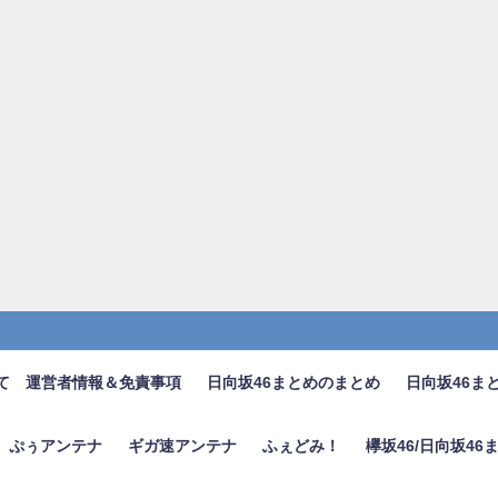
て 運営者情報＆免責事項
日向坂46まとめのまとめ
日向坂46ま
ぷぅアンテナ
ギガ速アンテナ
ふぇどみ！
欅坂46/日向坂4