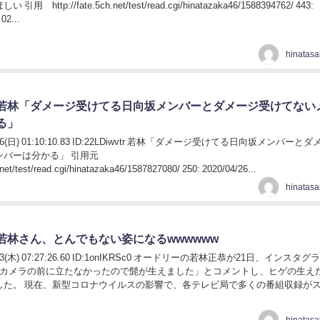
 http://fate.5ch.net/test/read.cgi/hinatazaka46/1588394762/ 443:
02...
若林「ダメージ受けてる日向坂メンバーとダメージ受けてない
る」
04/26(日) 01:10:10.83 ID:22LDiwvtr 若林「ダメージ受けてる日向坂メンバーと
ンバーは分かる」 引用元
h.net/test/read.cgi/hinatazaka46/1587827080/ 250: 2020/04/26...
若林さん、とんでもない姿になるwwwwww
04/23(木) 07:27:26.60 ID:1onIKRSc0 オードリーの若林正恭が21日、インスタ
間カメラの前に立たなかったので髭が生えました」とコメントし、ヒゲの生え
した。 現在、新型コロナウイルスの影響で、各テレビ局で多くの番組収録が