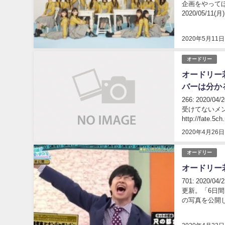
企画をやってほしい 引用
2020/05/11(月) 
2020年5月11日
オードリー
オードリー
バーは分か
266: 2020/
受けてないメ
http://fate.5c
2020年4月26日
オードリー
オードリー
701: 2020/
更新。「6日
の写真を公開
プ。バラエ...