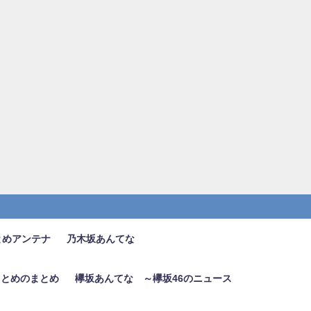
とめアンテナ
乃木坂あんてな
6まとめのまとめ
欅坂あんてな ～欅坂46のニュース