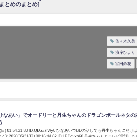
6まとめのまとめ]
w
官能的だよな？
これも素晴らしい
花考案グッズ＆生写真5種が公開される
3.22 17:15〜 SHOWROOM】
佐々木久美
んぺいとう×いちごみるく×マヨラー星人 と同じと考えてよろしいですか？
濱岸ひより
gif
富田鈴花
ｗｗｗｗｗｗｗｗｗｗ
をかけまくったうちの息子が団地住みの貧乏に学歴で負けた」
ひなあい」でオードリーと丹生ちゃんのドラゴンボールネタの
う
5/31(日) 01:54:31.80 ID:QkGa7lWy0 ひなあいでBDの話しても丹生ちゃんにだ
: 2020/05/31(日) 00:16:44.62 ID:LPDcvkq60 丹生ちゃんとテレビ電話したい 4