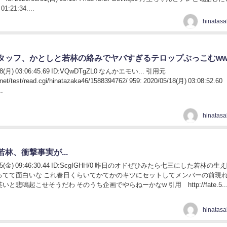
01:21:34....
タッフ、かとしと若林の絡みでヤバすぎるテロップぶっこむww
5/18(月) 03:06:45.69 ID:VQwDTgZL0 なんかエモい... 引用元
h.net/test/read.cgi/hinatazaka46/1588394762/ 959: 2020/05/18(月) 03:08:52.60
..
林、衝撃事実が...
05/15(金) 09:46:30.44 ID:ScgIGHH/0 昨日のオドぜひみたら七三にした若林の生
ってて面白いな これ春日くらいてかてかのキツにセットしてメンバーの前現
と悲鳴起こせそうだわ そのうち企画でやらねーかなw 引用 http://fate.5..