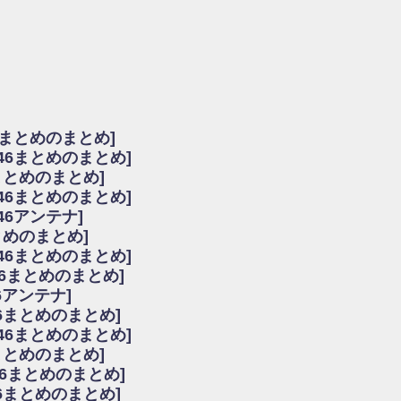
由
会見の模様がこちら！
...
ーズ集結！櫻坂46守屋麗奈×遠藤理子、8/6「ラヴィット！」水曜スタジオ出演決定
た理由
だから」佐々木久美と卒業後初の共演の様子がこちら！【激レアさん】
ちゃん、メンバーと会った模様
6まとめのまとめ]
願いバッハ！』ミーグリ日程がこちら
坂46まとめのまとめ]
これはマジギレしてる
まとめのまとめ]
ト!】
坂46まとめのまとめ]
アップ / 良い品揃え！櫻坂46 12thシングル『Make or Break』オフィシャ
いバッハ！』ミーグリ日程がこちら
46アンテナ]
で見かけるな
まとめのまとめ]
ke or Break』オフィシャルグッズ解禁
坂46まとめのまとめ]
レしてる
46まとめのまとめ]
ピックアップ / れなッピーズ集結！櫻坂46守屋麗奈×遠藤理子、8/6「ラヴィット
6アンテナ]
う！？
6まとめのまとめ]
う！？
坂46まとめのまとめ]
ハ！』ミーグリ日程がこちら
6まとめのまとめ]
ピックアップ / 日向坂46卒業後初共演！佐々木久美さん、師匠オードリー若林さん
46まとめのまとめ]
の時代だと話題に
46まとめのまとめ]