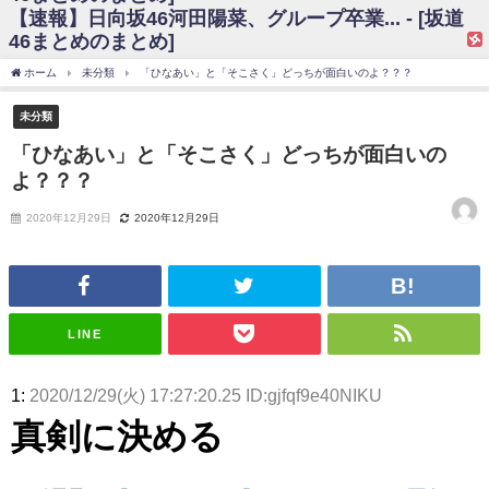
【速報】日向坂46河田陽菜、グループ卒業... - [坂道
日向坂46まとめのまとめ / 【日向坂46】富田鈴花、次の事務所が決まって
46まとめのまとめ]
そう！？
日向坂46まとめのまとめ / 【日向坂46】富田鈴花、次の事務所が決まって
ホーム
未分類
「ひなあい」と「そこさく」どっちが面白いのよ？？？
そう！？
乃木坂46アンテナ / 【日向坂46】この月、何かあるのか！？『お願いバッ
未分類
ハ！』ミーグリ日程がこちら
乃木坂あんてな ～乃木坂46・欅坂46・日向坂46のニュース・情報・話題
「ひなあい」と「そこさく」どっちが面白いの
をピックアップ / 日向坂46卒業後初共演！佐々木久美さん、師匠オードリー若
よ？？？
林さんと再会した結果･･･【激レアさんを連れてきた。】
欅坂46/日向坂46まとめのまとめ / 『anan』の表紙の櫻坂46さん、多様性
の時代だと話題に
2020年12月29日
2020年12月29日
欅坂46/日向坂46まとめのまとめ / 日向坂46より重大発表！！！！
日向坂46まとめのまとめ / 【朗報】増田三莉音さんの生足
wwwwwwwwwwww
日向坂46まとめのまとめ / 筒井あやめ、アレをチラリ。こういう偶然の方
が官能的だよな？
LINE
日向坂46まとめのまとめ / 【日向坂46】富田鈴花1st写真集の先行カット、
これも素晴らしい
日向坂46まとめのまとめ / 【日向坂46】五期生着ぐるみ生写真も！ 富田鈴
1:
2020/12/29(火) 17:27:20.25 ID:gjfqf9e40NIKU
花考案グッズ＆生写真5種が公開される
日向坂46まとめのまとめ / これから彼氏と行為する直前の賀喜遥香、やば
真剣に決める
い
アイドル – ぷぅアンテナ / 「乃木坂46ののぎおび⊿」北野日奈子が生配
信！【2022.3.22 17:15〜 SHOWROOM】