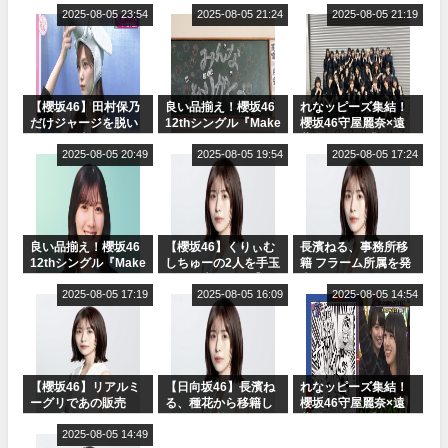
2025-08-05 23:54
2025-08-05 21:24
2025-08-05 21:19
【櫻坂46】田村保乃
良い品揃え！櫻坂46
れなッピーズ集結！
だけジャージを脱い
12thシングル『Make
櫻坂46守屋麗奈×遠
でいた理由
or Break』オフィシ
藤理子、8/6「ラヴィ
2025-08-05 20:49
ャルグッズ絶賛販売
2025-08-05 19:54
ット！」水曜スタジ
2025-08-05 17:24
受付中
オ出演決定
良い品揃え！櫻坂46
【櫻坂46】くりぃむ
長濱ねる、事務所移
12thシングル『Make
しちゅーの2人を手玉
籍 フラーム所属を発
or Break』オフィシ
に取る大沼晶保【く
表
ャルグッズ絶賛販売
2025-08-05 17:19
りぃむナンタラ】
2025-08-05 16:09
2025-08-05 14:54
受付中
【櫻坂46】リアルミ
【日向坂46】長濱ね
れなッピーズ集結！
ーグリであの販売
る、種花から移籍し
櫻坂46守屋麗奈×遠
も！『Make or
フラーム所属に。こ
藤理子、8/6「ラヴィ
Break』オフィシャ
2025-08-05 14:49
れで事務所に所属し
ット！」水曜スタジ