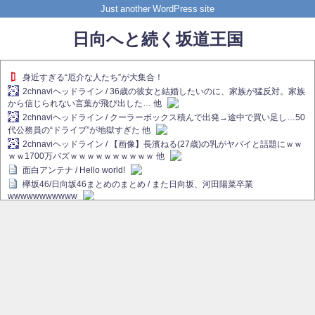
Just another WordPress site
日向へと続く坂道王国
身近すぎる“厄介な人たち”が大集合！
2chnaviヘッドライン / 36歳の彼女と結婚したいのに、家族が猛反対。家族
から信じられない言葉が飛び出した… 他
2chnaviヘッドライン / クーラーボックス積んで出発→途中で買い足し…50
代公務員の“ドライブ”が地獄すぎた 他
2chnaviヘッドライン / 【画像】長濱ねる(27歳)の乳がヤバイと話題にｗｗ
ｗｗ1700万バズｗｗｗｗｗｗｗｗｗｗ 他
面白アンテナ / Hello world!
欅坂46/日向坂46まとめのまとめ / また日向坂、河田陽菜卒業
wwwwwwwwwww
欅坂あんてな ～欅坂46のニュース・情報・話題をピックアップ / れなぁ
画伯こと櫻坂46守屋麗奈、生放送で新作を発表【ラヴィット！】
欅坂/日向坂46まとめのまとめ / 【櫻坂46】ハリソン守屋「ゆーづのせいで
す」【ラヴィット!】
日向坂46まとめのまとめ / 長濱ねる、事務所移籍 フラーム所属を発表
日向坂46まとめのまとめ / 【日向坂46】河田陽菜卒業後、衝撃の年齢順が
こちら
乃木坂欅坂まとめのまとめ / 【日向坂46】河田陽菜推し、このときに卒業