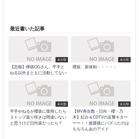
最近書いた記事
未分類
未分類
【悲報】欅坂OGさん、平手と
櫻坂、新体制・・・・・
ねる以外まともに活動してない
未分類
未分類
平手やねるが櫻坂に復帰したら
【MV再生数・日向・櫻・乃
２トップ返り咲きは間違いない
木】紅白＆CDTVの反響キター
と思うけど日向坂だったら？
ーー！！披露後にバズったのは
もちろんあのアイド