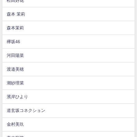
松田好花
森本 茉莉
森本茉莉
欅坂46
河田陽菜
渡邉美穂
潮紗理菜
濱岸ひより
道玄坂コネクション
金村美玖