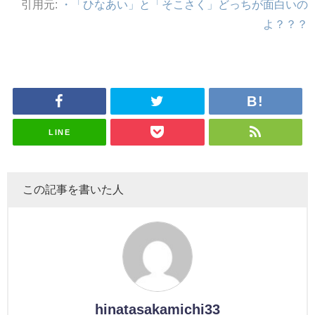
引用元:
・「ひなあい」と「そこさく」どっちが面白いの
アイドル – ぷぅアンテナ / 2022年3月22日（火）のメディア情報
よ？？？
アイドル – ぷぅアンテナ / 【乃木坂46】井上和の『なぎおはぎ』って こん
ぺいとう×いちごみるく×マヨラー星人 と同じと考えてよろしいですか？
アイドル – ぷぅアンテナ / 【乃木坂46】日村勇紀 gif職人が切り抜いた名シ
ーン.gif
ふぇどみ！ / 【悲報】呪術廻戦、視聴率5.1%
ふぇどみ！ / 【画像】スポ－ツキャスターお姉さん・ハメまくりだったｗｗ
ｗｗｗｗｗｗｗｗｗｗ
ふぇどみ！ / 【悲報】母「裕福な過程が高学歴になるとか大嘘。教育に金を
かけまくったうちの息子が団地住みの貧乏に学歴で負けた」
LINE
Powered by livedoor 相互RSS
この記事を書いた人
hinatasakamichi33