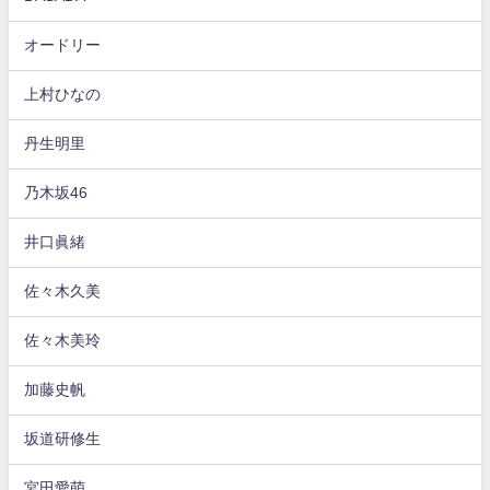
オードリー
上村ひなの
丹生明里
乃木坂46
井口眞緒
佐々木久美
佐々木美玲
加藤史帆
坂道研修生
宮田愛萌