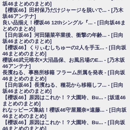
いた理由
坂46まとめのまとめ]
日向坂46まとめのまとめ / 【日向坂46】若林さん「笑えないぐらい師匠だ
【櫻坂46】田村保乃だけジャージを脱いで... - [乃木
から」佐々木久美と卒業後初の共演の様子がこちら！【激レアさん】
坂46アンテナ]
日向坂46まとめのまとめ / 【元日向坂46】情報解禁前で言えない！？丹生
良い品揃え！櫻坂46 12thシングル『... - [日向坂46ま
ちゃん、メンバーと会った模様
とめのまとめ]
乃木坂欅坂まとめのまとめ / 【日向坂46】この月、何かあるのか！？『お
【日向坂46】河田陽菜卒業後、衝撃の年齢... - [日向
願いバッハ！』ミーグリ日程がこちら
欅坂/日向坂46まとめのまとめ / 【櫻坂46】ミーグリで喧嘩！？山下瞳月、
坂46まとめのまとめ]
これはマジギレしてる
【櫻坂46】くりぃむしちゅーの2人を手玉... - [日向坂
乃木坂46アンテナ / 【櫻坂46】ハリソン守屋「ゆーづのせいです」【ラヴ
46まとめのまとめ]
ィット!】
櫻坂46武元唯衣×大沼晶保、お風呂場のE... - [乃木坂
乃木坂あんてな ～乃木坂46・欅坂46・日向坂46のニュース・情報・話題
46アンテナ]
をピックアップ / 良い品揃え！櫻坂46 12thシングル『Make or Break』オフィ
シャルグッズ絶賛販売受付中
長濱ねる、事務所移籍 フラーム所属を発表 - [日向坂
日向坂46まとめのまとめ / 【日向坂46】この月、何かあるのか！？『お願
46まとめのまとめ]
いバッハ！』ミーグリ日程がこちら
【日向坂46】長濱ねる、種花から移籍しフ... - [日向
日向坂46まとめのまとめ / 【元日向坂46】この卒業生、めちゃくちゃテレ
坂46まとめのまとめ]
ビで見かけるな
【櫻坂46】原因はこれか！？大園玲、Bu... - [坂道46
欅坂/日向坂46まとめのまとめ / 【櫻坂46】リアルミーグリであの販売も！
まとめのまとめ]
『Make or Break』オフィシャルグッズ解禁
れなッピーズ集結！櫻坂46守屋麗奈×遠藤... - [日向坂
乃木坂46アンテナ / 【櫻坂46】ミーグリで喧嘩！？山下瞳月、これはマジ
ギレしてる
46まとめのまとめ]
乃木坂あんてな ～乃木坂46・欅坂46・日向坂46のニュース・情報・話題
【櫻坂46】原因はこれか！？大園玲、Bu... - [日向坂
をピックアップ / れなッピーズ集結！櫻坂46守屋麗奈×遠藤理子、8/6「ラヴィ
46まとめのまとめ]
ット！」水曜スタジオ出演決定