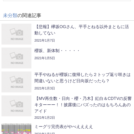
未分類
の関連記事
【悲報】欅坂OGさん、平手とねる以外まともに活
動してない
2021年1月7日
櫻坂、新体制・・・・・
2021年1月5日
平手やねるが櫻坂に復帰したら２トップ返り咲きは
間違いないと思うけど日向坂だったら？
2021年1月3日
【MV再生数・日向・櫻・乃木】紅白＆CDTVの反響
キターーー！！披露後にバズったのはもちろんあの
アイド
2021年1月2日
ミーグリ完売表がやべええええ
2021年1月1日