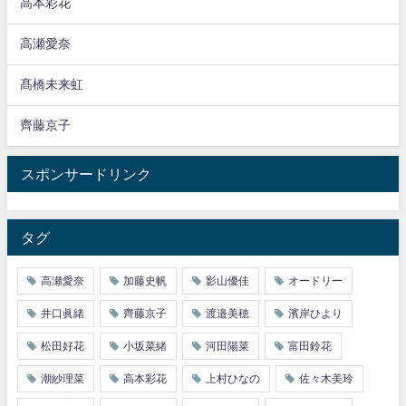
高本彩花
高瀬愛奈
髙橋未来虹
齊藤京子
スポンサードリンク
タグ
高瀬愛奈
加藤史帆
影山優佳
オードリー
井口眞緒
齊藤京子
渡邉美穂
濱岸ひより
松田好花
小坂菜緒
河田陽菜
富田鈴花
潮紗理菜
高本彩花
上村ひなの
佐々木美玲