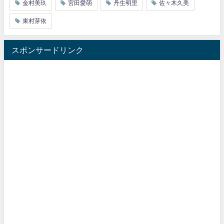
金村美玖
宮田愛萌
丹生明里
佐々木久美
東村芽依
スポンサードリンク