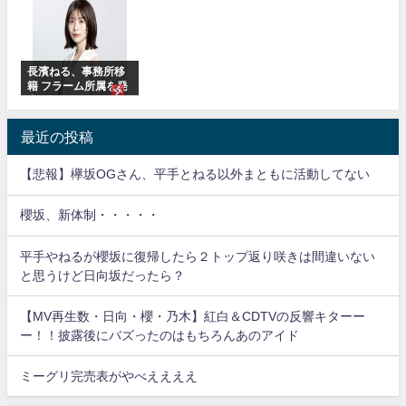
ルグッズ解禁
ているのは... おひさ
オ出演決定
まの反応がこちら
長濱ねる、事務所移
籍 フラーム所属を発
表
最近の投稿
【悲報】欅坂OGさん、平手とねる以外まともに活動してない
櫻坂、新体制・・・・・
平手やねるが櫻坂に復帰したら２トップ返り咲きは間違いない
と思うけど日向坂だったら？
【MV再生数・日向・櫻・乃木】紅白＆CDTVの反響キターー
ー！！披露後にバズったのはもちろんあのアイド
ミーグリ完売表がやべええええ