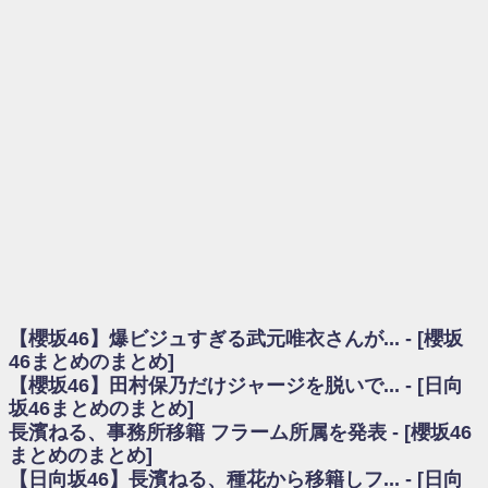
を察していた...
乃木坂46アンテナ / 長濱ねる、事務所移籍 フラーム所属を発表
乃木坂あんてな ～乃木坂46・欅坂46・日向坂46のニュース・情報・話題
をピックアップ / 【櫻坂46】ミーグリで喧嘩！？山下瞳月、これはマジギレし
てる
欅坂あんてな ～欅坂46のニュース・情報・話題をピックアップ / 良い品
揃え！櫻坂46 12thシングル『Make or Break』オフィシャルグッズ絶賛販売受
付中
欅坂/日向坂46まとめのまとめ / 【櫻坂46】原因はこれか！？大園玲、
Buddiesをざわつかせる...
乃木坂46アンテナ / 【櫻坂46】田村保乃だけジャージを脱いでいた理由
乃木坂あんてな ～乃木坂46・欅坂46・日向坂46のニュース・情報・話題
をピックアップ / 【櫻坂46】久々にあのメンバーがラヴィット出演へ！！！
日向坂46まとめのまとめ / 【櫻坂46】田村保乃だけジャージを脱いでいた
理由
【櫻坂46】爆ビジュすぎる武元唯衣さんが... - [櫻坂
日向坂46まとめのまとめ / 【日向坂46】富田鈴花1st写真集、発売記念記者
会見の模様がこちら！
46まとめのまとめ]
乃木坂欅坂まとめのまとめ / 【日向坂46】河田陽菜卒業の影響、ガチでデ
【櫻坂46】田村保乃だけジャージを脱いで... - [日向
カそう...
坂46まとめのまとめ]
欅坂あんてな ～欅坂46のニュース・情報・話題をピックアップ / れなッ
長濱ねる、事務所移籍 フラーム所属を発表 - [櫻坂46
ピーズ集結！櫻坂46守屋麗奈×遠藤理子、8/6「ラヴィット！」水曜スタジオ出
まとめのまとめ]
演決定
【日向坂46】長濱ねる、種花から移籍しフ... - [日向
欅坂/日向坂46まとめのまとめ / 【櫻坂46】田村保乃だけジャージを脱いで