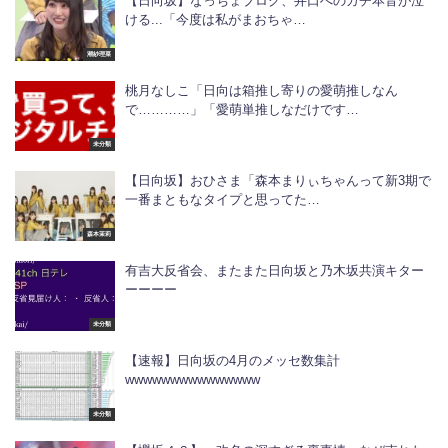
【日向坂】なっちょブログ、井口へのガチ本音が泣
ける...「今度は私がまおちゃ…
潮紗理菜
桃月なしこ「日向は箱推し寄りの愛萌推しなん
で…………」「愛萌単推しなだけです…
未分類
【日向坂】おひさま「森本まりぃちゃんって新3期で
一番まともなタイプと思ってた…
森本茉莉
有吉大反省会、またまた日向坂と乃木坂共演キター
ーーーー
未分類
【速報】日向坂の4月のメッセ数集計
wwwwwwwwwwwwwww
未分類