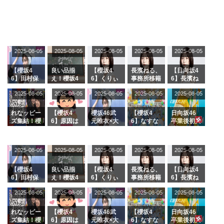
2025-08-05
2025-08-05
2025-08-05
2025-08-05
2025-08-05
【櫻坂4
良い品揃
【櫻坂4
長濱ねる、
【日向坂4
6】田村保
え！櫻坂4
6】くりぃ
事務所移籍
6】長濱ね
乃だけジャ
6 12thシン
むしちゅー
フラーム所
る、種花か
2025-08-05
2025-08-05
2025-08-05
2025-08-05
2025-08-05
ージを脱い
グル『Mak
の2人を手
属を発表
ら移籍しフ
でいた理由
e or Brea
玉に取る大
ラーム所属
k』オフィ
沼晶保【く
に。これで
れなッピー
【櫻坂4
櫻坂46武
【櫻坂4
日向坂46
シャルグッ
りぃむナン
事務所に所
ズ集結！櫻
6】原因は
元唯衣×大
6】なすな
卒業後初共
ズ絶賛販売
タラ】
属している
坂46守屋
これか！？
沼晶保、お
か中西さん
演！佐々木
受付中
のは... おひ
麗奈×遠藤
大園玲、B
風呂場のE
が号泣した
久美さん、
さまの反応
理子、8/6
uddiesを
カップお姉
2曲目っ
師匠オード
2025-08-05
2025-08-05
2025-08-05
2025-08-05
がこちら
2025-08-05
「ラヴィッ
ざわつかせ
さんに恐怖
て...【ラヴ
リー若林さ
ト！」水曜
る...
【くりぃむ
ィット 東
んと再会し
スタジオ出
ナンタラ】
京ドーム公
た結果･･･
【櫻坂4
良い品揃
【櫻坂4
長濱ねる、
【日向坂4
演決定
演】
【激レアさ
6】田村保
え！櫻坂4
6】くりぃ
事務所移籍
6】長濱ね
んを連れて
乃だけジャ
6 12thシン
むしちゅー
フラーム所
る、種花か
2025-08-05
2025-08-05
2025-08-05
2025-08-05
きた。】
2025-08-05
ージを脱い
グル『Mak
の2人を手
属を発表
ら移籍しフ
でいた理由
e or Brea
玉に取る大
ラーム所属
k』オフィ
沼晶保【く
に。これで
れなッピー
【櫻坂4
櫻坂46武
【櫻坂4
日向坂46
シャルグッ
りぃむナン
事務所に所
ズ集結！櫻
6】原因は
元唯衣×大
6】なすな
卒業後初共