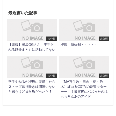
最近書いた記事
未分類
未分類
【悲報】欅坂OGさん、平手と
櫻坂、新体制・・・・・
ねる以外まともに活動してない
未分類
未分類
平手やねるが櫻坂に復帰したら
【MV再生数・日向・櫻・乃
２トップ返り咲きは間違いない
木】紅白＆CDTVの反響キター
と思うけど日向坂だったら？
ーー！！披露後にバズったのは
もちろんあのアイド