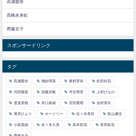
高瀬愛奈
髙橋未来虹
齊藤京子
スポンサードリンク
タグ
高瀬愛奈
潮紗理菜
東村芽依
松田好花
河田陽菜
加藤史帆
丹生明里
上村ひなの
渡邉美穂
井口眞緒
宮田愛萌
金村美玖
濱岸ひより
オードリー
佐々木美玲
影山優佳
小坂菜緒
佐々木久美
高本彩花
富田鈴花
齊藤京子