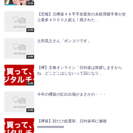
未分類
【悲報】元欅坂４６平手友梨奈の未処理握手券が史
上最多４０００人超え！残された…
未分類
土田晃之さん「ポンコツです」
未分類
【欅】文春オンライン「日向坂は挨拶しますから
ね、どこどこはしないって話になり…
未分類
今年の櫻坂の紅白出場がまさかの・・・
未分類
【欅坂】顔だけ総選挙、日向坂46に惨敗
wwwwwwwwww