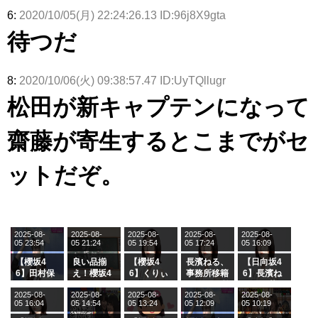
6:
2020/10/05(月) 22:24:26.13 ID:96j8X9gta
待つだ
8:
2020/10/06(火) 09:38:57.47 ID:UyTQllugr
松田が新キャプテンになって
齋藤が寄生するとこまでがセ
ットだぞ。
2025-08-
2025-08-
2025-08-
2025-08-
2025-08-
05 23:54
05 21:24
05 19:54
05 17:24
05 16:09
【櫻坂4
良い品揃
【櫻坂4
長濱ねる、
【日向坂4
6】田村保
え！櫻坂4
6】くりぃ
事務所移籍
6】長濱ね
乃だけジャ
6 12thシン
むしちゅー
フラーム所
る、種花か
2025-08-
2025-08-
2025-08-
2025-08-
2025-08-
ージを脱い
グル『Mak
の2人を手
属を発表
ら移籍しフ
05 16:04
05 14:54
05 13:24
05 12:09
05 10:19
でいた理由
e or Brea
玉に取る大
ラーム所属