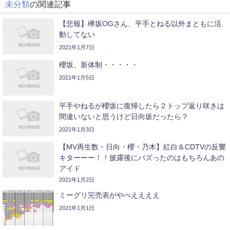
未分類
の関連記事
【悲報】欅坂OGさん、平手とねる以外まともに活
動してない
2021年1月7日
櫻坂、新体制・・・・・
2021年1月5日
平手やねるが櫻坂に復帰したら２トップ返り咲きは
間違いないと思うけど日向坂だったら？
2021年1月3日
【MV再生数・日向・櫻・乃木】紅白＆CDTVの反響
キターーー！！披露後にバズったのはもちろんあの
アイド
2021年1月2日
ミーグリ完売表がやべええええ
2021年1月1日