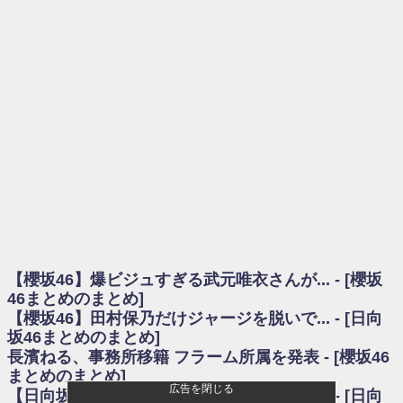
を察していた...
乃木坂46アンテナ / 長濱ねる、事務所移籍 フラーム所属を発表
乃木坂あんてな ～乃木坂46・欅坂46・日向坂46のニュース・情報・話題
をピックアップ / 【櫻坂46】ミーグリで喧嘩！？山下瞳月、これはマジギレし
てる
欅坂あんてな ～欅坂46のニュース・情報・話題をピックアップ / 良い品
揃え！櫻坂46 12thシングル『Make or Break』オフィシャルグッズ絶賛販売受
付中
欅坂/日向坂46まとめのまとめ / 【櫻坂46】原因はこれか！？大園玲、
Buddiesをざわつかせる...
乃木坂46アンテナ / 【櫻坂46】田村保乃だけジャージを脱いでいた理由
乃木坂あんてな ～乃木坂46・欅坂46・日向坂46のニュース・情報・話題
をピックアップ / 【櫻坂46】久々にあのメンバーがラヴィット出演へ！！！
日向坂46まとめのまとめ / 【櫻坂46】田村保乃だけジャージを脱いでいた
理由
【櫻坂46】爆ビジュすぎる武元唯衣さんが... - [櫻坂
日向坂46まとめのまとめ / 【日向坂46】富田鈴花1st写真集、発売記念記者
会見の模様がこちら！
46まとめのまとめ]
乃木坂欅坂まとめのまとめ / 【日向坂46】河田陽菜卒業の影響、ガチでデ
【櫻坂46】田村保乃だけジャージを脱いで... - [日向
カそう...
坂46まとめのまとめ]
欅坂あんてな ～欅坂46のニュース・情報・話題をピックアップ / れなッ
長濱ねる、事務所移籍 フラーム所属を発表 - [櫻坂46
ピーズ集結！櫻坂46守屋麗奈×遠藤理子、8/6「ラヴィット！」水曜スタジオ出
まとめのまとめ]
演決定
広告を閉じる
【日向坂46】長濱ねる、種花から移籍しフ... - [日向
欅坂/日向坂46まとめのまとめ / 【櫻坂46】田村保乃だけジャージを脱いで