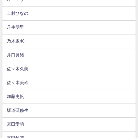
上村ひなの
丹生明里
乃木坂46
井口眞緒
佐々木久美
佐々木美玲
加藤史帆
坂道研修生
宮田愛萌