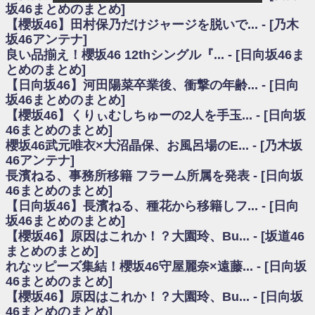
いた理由
坂46まとめのまとめ]
日向坂46まとめのまとめ / 【日向坂46】若林さん「笑えないぐらい師匠だ
【櫻坂46】田村保乃だけジャージを脱いで... - [乃木
から」佐々木久美と卒業後初の共演の様子がこちら！【激レアさん】
坂46アンテナ]
日向坂46まとめのまとめ / 【元日向坂46】情報解禁前で言えない！？丹生
良い品揃え！櫻坂46 12thシングル『... - [日向坂46ま
ちゃん、メンバーと会った模様
とめのまとめ]
乃木坂欅坂まとめのまとめ / 【日向坂46】この月、何かあるのか！？『お
【日向坂46】河田陽菜卒業後、衝撃の年齢... - [日向
願いバッハ！』ミーグリ日程がこちら
欅坂/日向坂46まとめのまとめ / 【櫻坂46】ミーグリで喧嘩！？山下瞳月、
坂46まとめのまとめ]
これはマジギレしてる
【櫻坂46】くりぃむしちゅーの2人を手玉... - [日向坂
乃木坂46アンテナ / 【櫻坂46】ハリソン守屋「ゆーづのせいです」【ラヴ
46まとめのまとめ]
ィット!】
櫻坂46武元唯衣×大沼晶保、お風呂場のE... - [乃木坂
乃木坂あんてな ～乃木坂46・欅坂46・日向坂46のニュース・情報・話題
46アンテナ]
をピックアップ / 良い品揃え！櫻坂46 12thシングル『Make or Break』オフィ
シャルグッズ絶賛販売受付中
長濱ねる、事務所移籍 フラーム所属を発表 - [日向坂
日向坂46まとめのまとめ / 【日向坂46】この月、何かあるのか！？『お願
46まとめのまとめ]
いバッハ！』ミーグリ日程がこちら
【日向坂46】長濱ねる、種花から移籍しフ... - [日向
日向坂46まとめのまとめ / 【元日向坂46】この卒業生、めちゃくちゃテレ
坂46まとめのまとめ]
ビで見かけるな
【櫻坂46】原因はこれか！？大園玲、Bu... - [坂道46
欅坂/日向坂46まとめのまとめ / 【櫻坂46】リアルミーグリであの販売も！
まとめのまとめ]
『Make or Break』オフィシャルグッズ解禁
れなッピーズ集結！櫻坂46守屋麗奈×遠藤... - [日向坂
乃木坂46アンテナ / 【櫻坂46】ミーグリで喧嘩！？山下瞳月、これはマジ
ギレしてる
46まとめのまとめ]
乃木坂あんてな ～乃木坂46・欅坂46・日向坂46のニュース・情報・話題
【櫻坂46】原因はこれか！？大園玲、Bu... - [日向坂
をピックアップ / れなッピーズ集結！櫻坂46守屋麗奈×遠藤理子、8/6「ラヴィ
46まとめのまとめ]
ット！」水曜スタジオ出演決定