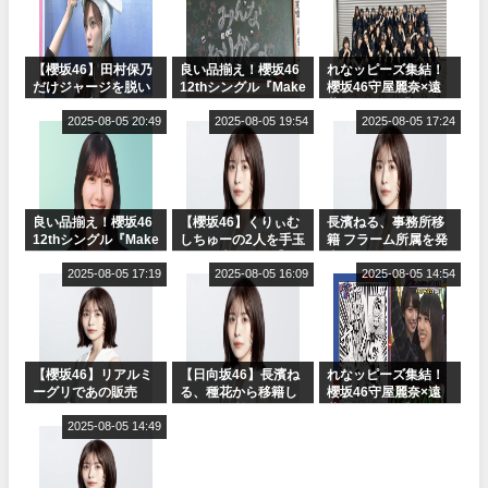
【櫻坂46】田村保乃
良い品揃え！櫻坂46
れなッピーズ集結！
だけジャージを脱い
12thシングル『Make
櫻坂46守屋麗奈×遠
でいた理由
or Break』オフィシ
藤理子、8/6「ラヴィ
2025-08-05 20:49
ャルグッズ絶賛販売
2025-08-05 19:54
ット！」水曜スタジ
2025-08-05 17:24
受付中
オ出演決定
良い品揃え！櫻坂46
【櫻坂46】くりぃむ
長濱ねる、事務所移
12thシングル『Make
しちゅーの2人を手玉
籍 フラーム所属を発
or Break』オフィシ
に取る大沼晶保【く
表
ャルグッズ絶賛販売
2025-08-05 17:19
りぃむナンタラ】
2025-08-05 16:09
2025-08-05 14:54
受付中
【櫻坂46】リアルミ
【日向坂46】長濱ね
れなッピーズ集結！
ーグリであの販売
る、種花から移籍し
櫻坂46守屋麗奈×遠
も！『Make or
フラーム所属に。こ
藤理子、8/6「ラヴィ
Break』オフィシャ
2025-08-05 14:49
れで事務所に所属し
ット！」水曜スタジ
ルグッズ解禁
ているのは... おひさ
オ出演決定
まの反応がこちら