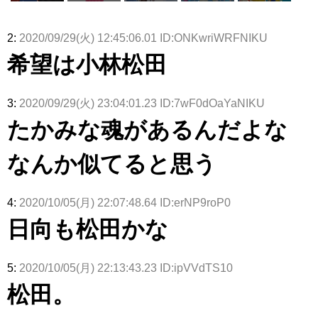
ズ絶賛販売
タラ】
属している
坂46守屋
これか！？
沼晶保、お
か中西さん
演！佐々木
受付中
のは... おひ
麗奈×遠藤
大園玲、B
風呂場のE
が号泣した
久美さん、
さまの反応
理子、8/6
uddiesを
カップお姉
2曲目っ
師匠オード
2:
2020/09/29(火) 12:45:06.01 ID:ONKwriWRFNIKU
がこちら
「ラヴィッ
ざわつかせ
さんに恐怖
て...【ラヴ
リー若林さ
ト！」水曜
る...
【くりぃむ
ィット 東
んと再会し
希望は小林松田
スタジオ出
ナンタラ】
京ドーム公
た結果･･･
演決定
演】
【激レアさ
んを連れて
きた。】
3:
2020/09/29(火) 23:04:01.23 ID:7wF0dOaYaNIKU
たかみな魂があるんだよな
なんか似てると思う
4:
2020/10/05(月) 22:07:48.64 ID:erNP9roP0
日向も松田かな
5:
2020/10/05(月) 22:13:43.23 ID:ipVVdTS10
松田。