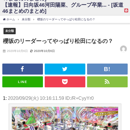
【速報】日向坂46河田陽菜、グループ卒業... - [坂道
日向坂46まとめのまとめ / 【日向坂46】富田鈴花、次の事務所が決まって
46まとめのまとめ]
そう！？
日向坂46まとめのまとめ / 【日向坂46】富田鈴花、次の事務所が決まって
ホーム
未分類
櫻坂のリーダーってやっぱり松田になるの？
そう！？
乃木坂46アンテナ / 【日向坂46】この月、何かあるのか！？『お願いバッ
未分類
ハ！』ミーグリ日程がこちら
乃木坂あんてな ～乃木坂46・欅坂46・日向坂46のニュース・情報・話題
櫻坂のリーダーってやっぱり松田になるの？
をピックアップ / 日向坂46卒業後初共演！佐々木久美さん、師匠オードリー若
林さんと再会した結果･･･【激レアさんを連れてきた。】
2020年10月6日
2020年10月6日
欅坂46/日向坂46まとめのまとめ / 『anan』の表紙の櫻坂46さん、多様性
の時代だと話題に
欅坂46/日向坂46まとめのまとめ / 日向坂46より重大発表！！！！
日向坂46まとめのまとめ / 【朗報】増田三莉音さんの生足
wwwwwwwwwwww
日向坂46まとめのまとめ / 筒井あやめ、アレをチラリ。こういう偶然の方
LINE
が官能的だよな？
日向坂46まとめのまとめ / 【日向坂46】富田鈴花1st写真集の先行カット、
これも素晴らしい
1:
2020/09/29(火) 10:16:11.59 ID:/R+CyyYr0
日向坂46まとめのまとめ / 【日向坂46】五期生着ぐるみ生写真も！ 富田鈴
花考案グッズ＆生写真5種が公開される
日向坂46まとめのまとめ / これから彼氏と行為する直前の賀喜遥香、やば
い
アイドル – ぷぅアンテナ / 「乃木坂46ののぎおび⊿」北野日奈子が生配
信！【2022.3.22 17:15〜 SHOWROOM】