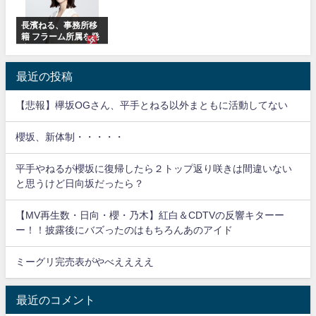
長濱ねる、事務所移
籍 フラーム所属を発
表
最近の投稿
【悲報】欅坂OGさん、平手とねる以外まともに活動してない
櫻坂、新体制・・・・・
平手やねるが櫻坂に復帰したら２トップ返り咲きは間違いない
と思うけど日向坂だったら？
【MV再生数・日向・櫻・乃木】紅白＆CDTVの反響キターー
ー！！披露後にバズったのはもちろんあのアイド
ミーグリ完売表がやべええええ
最近のコメント