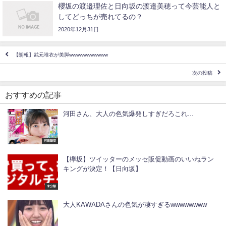
櫻坂の渡邉理佐と日向坂の渡邉美穂って今芸能人と
してどっちが売れてるの？
2020年12月31日
【朗報】武元唯衣が美脚wwwwwwwwwww
次の投稿
おすすめの記事
河田さん、大人の色気爆発しすぎだろこれ...
河田陽菜
【欅坂】ツイッターのメッセ販促動画のいいねラン
キングが決定！【日向坂】
未分類
大人KAWADAさんの色気が凄すぎるwwwwwwww