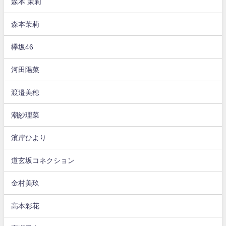
森本 茉莉
森本茉莉
欅坂46
河田陽菜
渡邉美穂
潮紗理菜
濱岸ひより
道玄坂コネクション
金村美玖
高本彩花