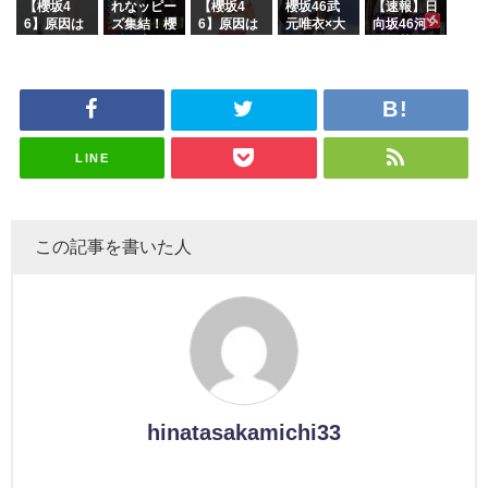
k』オフィ
沼晶保【く
に。これで
【櫻坂4
れなッピー
【櫻坂4
櫻坂46武
【速報】日
シャルグッ
りぃむナン
事務所に所
6】原因は
ズ集結！櫻
6】原因は
元唯衣×大
向坂46河
ズ絶賛販売
タラ】
属している
これか！？
坂46守屋
これか！？
沼晶保、お
田陽菜、グ
受付中
のは... おひ
大園玲、B
麗奈×遠藤
大園玲、B
風呂場のE
ループ卒業
さまの反応
uddiesを
理子、8/6
uddiesを
カップお姉
を発表
がこちら
ざわつかせ
「ラヴィッ
ざわつかせ
さんに恐怖
る...
ト！」水曜
る...
【くりぃむ
スタジオ出
ナンタラ】
演決定
LINE
この記事を書いた人
hinatasakamichi33