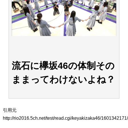
アイドル – ぷぅアンテナ / 2022年3月22日（火）のメディア情報
アイドル – ぷぅアンテナ / 【乃木坂46】井上和の『なぎおはぎ』って こん
ぺいとう×いちごみるく×マヨラー星人 と同じと考えてよろしいですか？
アイドル – ぷぅアンテナ / 【乃木坂46】日村勇紀 gif職人が切り抜いた名シ
ーン.gif
ふぇどみ！ / 【悲報】呪術廻戦、視聴率5.1%
ふぇどみ！ / 【画像】スポ－ツキャスターお姉さん・ハメまくりだったｗｗ
ｗｗｗｗｗｗｗｗｗｗ
ふぇどみ！ / 【悲報】母「裕福な過程が高学歴になるとか大嘘。教育に金を
かけまくったうちの息子が団地住みの貧乏に学歴で負けた」
Powered by livedoor 相互RSS
流石に欅坂46の体制その
ままってわけないよね？
引用元
http://rio2016.5ch.net/test/read.cgi/keyakizaka46/1601342171