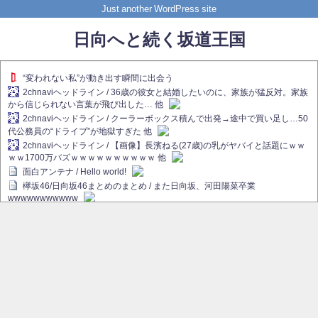
Just another WordPress site
日向へと続く坂道王国
“変われない私”が動き出す瞬間に出会う
2chnaviヘッドライン / 36歳の彼女と結婚したいのに、家族が猛反対。家族
から信じられない言葉が飛び出した… 他
2chnaviヘッドライン / クーラーボックス積んで出発→途中で買い足し…50
代公務員の“ドライブ”が地獄すぎた 他
2chnaviヘッドライン / 【画像】長濱ねる(27歳)の乳がヤバイと話題にｗｗ
ｗｗ1700万バズｗｗｗｗｗｗｗｗｗｗ 他
面白アンテナ / Hello world!
欅坂46/日向坂46まとめのまとめ / また日向坂、河田陽菜卒業
wwwwwwwwwww
欅坂あんてな ～欅坂46のニュース・情報・話題をピックアップ / れなぁ
画伯こと櫻坂46守屋麗奈、生放送で新作を発表【ラヴィット！】
欅坂/日向坂46まとめのまとめ / 【櫻坂46】ハリソン守屋「ゆーづのせいで
す」【ラヴィット!】
日向坂46まとめのまとめ / 長濱ねる、事務所移籍 フラーム所属を発表
日向坂46まとめのまとめ / 【日向坂46】河田陽菜卒業後、衝撃の年齢順が
こちら
乃木坂欅坂まとめのまとめ / 【日向坂46】河田陽菜推し、このときに卒業