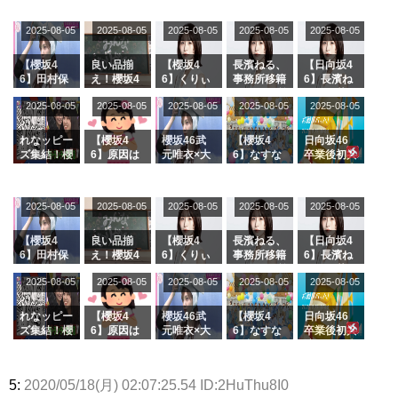
2025-08-05
2025-08-05
2025-08-05
2025-08-05
2025-08-05
【櫻坂4
良い品揃
【櫻坂4
長濱ねる、
【日向坂4
6】田村保
え！櫻坂4
6】くりぃ
事務所移籍
6】長濱ね
乃だけジャ
6 12thシン
むしちゅー
フラーム所
る、種花か
2025-08-05
2025-08-05
2025-08-05
2025-08-05
2025-08-05
ージを脱い
グル『Mak
の2人を手
属を発表
ら移籍しフ
でいた理由
e or Brea
玉に取る大
ラーム所属
k』オフィ
沼晶保【く
に。これで
れなッピー
【櫻坂4
櫻坂46武
【櫻坂4
日向坂46
シャルグッ
りぃむナン
事務所に所
ズ集結！櫻
6】原因は
元唯衣×大
6】なすな
卒業後初共
ズ絶賛販売
タラ】
属している
坂46守屋
これか！？
沼晶保、お
か中西さん
演！佐々木
受付中
のは... おひ
麗奈×遠藤
大園玲、B
風呂場のE
が号泣した
久美さん、
さまの反応
理子、8/6
uddiesを
カップお姉
2曲目っ
師匠オード
2025-08-05
2025-08-05
2025-08-05
2025-08-05
がこちら
2025-08-05
「ラヴィッ
ざわつかせ
さんに恐怖
て...【ラヴ
リー若林さ
ト！」水曜
る...
【くりぃむ
ィット 東
んと再会し
スタジオ出
ナンタラ】
京ドーム公
た結果･･･
【櫻坂4
良い品揃
【櫻坂4
長濱ねる、
【日向坂4
演決定
演】
【激レアさ
6】田村保
え！櫻坂4
6】くりぃ
事務所移籍
6】長濱ね
んを連れて
乃だけジャ
6 12thシン
むしちゅー
フラーム所
る、種花か
2025-08-05
2025-08-05
2025-08-05
2025-08-05
きた。】
2025-08-05
ージを脱い
グル『Mak
の2人を手
属を発表
ら移籍しフ
でいた理由
e or Brea
玉に取る大
ラーム所属
k』オフィ
沼晶保【く
に。これで
れなッピー
【櫻坂4
櫻坂46武
【櫻坂4
日向坂46
シャルグッ
りぃむナン
事務所に所
ズ集結！櫻
6】原因は
元唯衣×大
6】なすな
卒業後初共
ズ絶賛販売
タラ】
属している
坂46守屋
これか！？
沼晶保、お
か中西さん
演！佐々木
受付中
のは... おひ
麗奈×遠藤
大園玲、B
風呂場のE
が号泣した
久美さん、
さまの反応
理子、8/6
uddiesを
カップお姉
2曲目っ
師匠オード
5:
2020/05/18(月) 02:07:25.54 ID:2HuThu8I0
がこちら
「ラヴィッ
ざわつかせ
さんに恐怖
て...【ラヴ
リー若林さ