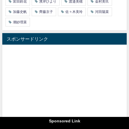
富田鈴花
濱岸ひより
渡邉美穂
金村美玖
加藤史帆
齊藤京子
佐々木美玲
河田陽菜
潮紗理菜
スポンサードリンク
Sponsored Link