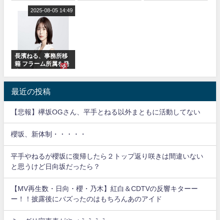
も！『Make or
フラーム所属に。こ
藤理子、8/6「ラヴィ
Break』オフィシャ
2025-08-05 14:49
れで事務所に所属し
ット！」水曜スタジ
ルグッズ解禁
ているのは... おひさ
オ出演決定
まの反応がこちら
長濱ねる、事務所移
籍 フラーム所属を発
表
最近の投稿
【悲報】欅坂OGさん、平手とねる以外まともに活動してない
櫻坂、新体制・・・・・
平手やねるが櫻坂に復帰したら２トップ返り咲きは間違いない
と思うけど日向坂だったら？
【MV再生数・日向・櫻・乃木】紅白＆CDTVの反響キターー
ー！！披露後にバズったのはもちろんあのアイド