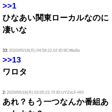
ト！」水曜
る...
【くりぃむ
ィット 東
んと再会し
>>1
スタジオ出
ナンタラ】
京ドーム公
た結果･･･
演決定
演】
【激レアさ
んを連れて
ひなあい関東ローカルなのに
きた。】
凄いな
33:
2020/05/18(月) 04:58:22.02 ID:9Crfttu8a
>>13
ワロタ
2:
2020/05/18(月) 02:05:22.70 ID:UYZxLF+R0
あれ？もう一つなんか番組あ