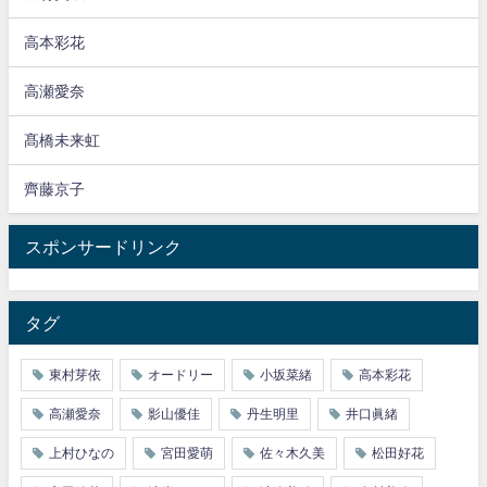
高本彩花
高瀬愛奈
髙橋未来虹
齊藤京子
スポンサードリンク
タグ
東村芽依
オードリー
小坂菜緒
高本彩花
高瀬愛奈
影山優佳
丹生明里
井口眞緒
上村ひなの
宮田愛萌
佐々木久美
松田好花