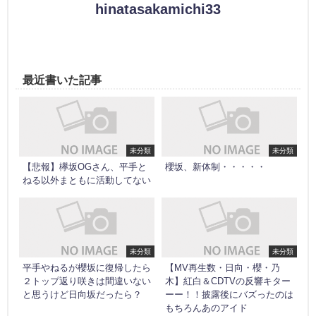
hinatasakamichi33
最近書いた記事
未分類
未分類
【悲報】欅坂OGさん、平手と
櫻坂、新体制・・・・・
ねる以外まともに活動してない
未分類
未分類
平手やねるが櫻坂に復帰したら
【MV再生数・日向・櫻・乃
２トップ返り咲きは間違いない
木】紅白＆CDTVの反響キター
と思うけど日向坂だったら？
ーー！！披露後にバズったのは
もちろんあのアイド