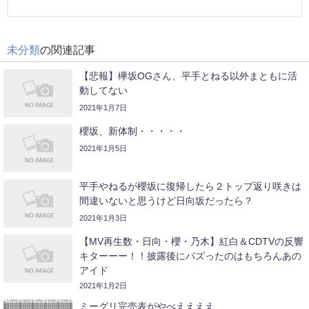
未分類
の関連記事
【悲報】欅坂OGさん、平手とねる以外まともに活
動してない
2021年1月7日
櫻坂、新体制・・・・・
2021年1月5日
平手やねるが櫻坂に復帰したら２トップ返り咲きは
間違いないと思うけど日向坂だったら？
2021年1月3日
【MV再生数・日向・櫻・乃木】紅白＆CDTVの反響
キターーー！！披露後にバズったのはもちろんあの
アイド
2021年1月2日
ミーグリ完売表がやべええええ