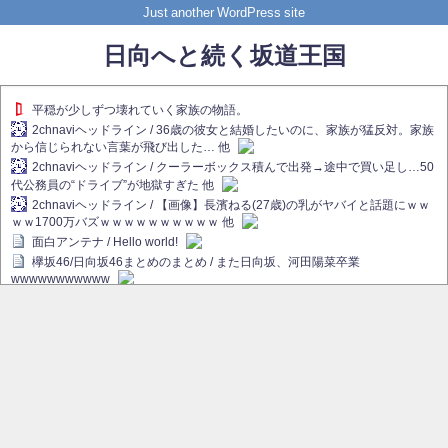
Just another WordPress site
日向へと続く坂道王国
平穏が少しずつ壊れていく家族の物語。
2chnaviヘッドライン / 36歳の彼女と結婚したいのに、家族が猛反対。家族
から信じられない言葉が飛び出した… 他
2chnaviヘッドライン / クーラーボックス積んで出発→途中で買い足し…50
代公務員の“ドライブ”が地獄すぎた 他
2chnaviヘッドライン / 【画像】長濱ねる(27歳)の乳がヤバイと話題にｗｗ
ｗｗ1700万バズｗｗｗｗｗｗｗｗｗｗ 他
面白アンテナ / Hello world!
欅坂46/日向坂46まとめのまとめ / また日向坂、河田陽菜卒業
wwwwwwwwwww
欅坂あんてな ～欅坂46のニュース・情報・話題をピックアップ / れなぁ
画伯こと櫻坂46守屋麗奈、生放送で新作を発表【ラヴィット！】
欅坂/日向坂46まとめのまとめ / 【櫻坂46】ハリソン守屋「ゆーづのせいで
す」【ラヴィット!】
日向坂46まとめのまとめ / 長濱ねる、事務所移籍 フラーム所属を発表
日向坂46まとめのまとめ / 【日向坂46】河田陽菜卒業後、衝撃の年齢順が
こちら
乃木坂欅坂まとめのまとめ / 【日向坂46】河田陽菜推し、このときに卒業