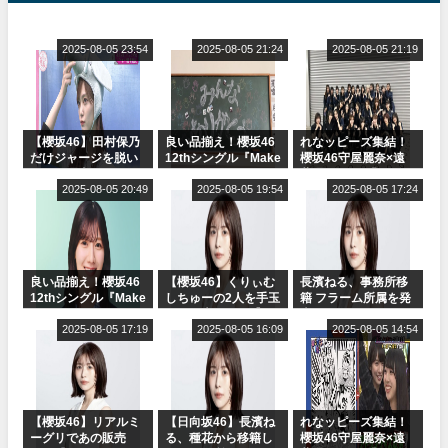
2025-08-05 23:54
2025-08-05 21:24
2025-08-05 21:19
【櫻坂46】田村保乃
良い品揃え！櫻坂46
れなッピーズ集結！
だけジャージを脱い
12thシングル『Make
櫻坂46守屋麗奈×遠
でいた理由
or Break』オフィシ
藤理子、8/6「ラヴィ
2025-08-05 20:49
ャルグッズ絶賛販売
2025-08-05 19:54
ット！」水曜スタジ
2025-08-05 17:24
受付中
オ出演決定
良い品揃え！櫻坂46
【櫻坂46】くりぃむ
長濱ねる、事務所移
12thシングル『Make
しちゅーの2人を手玉
籍 フラーム所属を発
or Break』オフィシ
に取る大沼晶保【く
表
ャルグッズ絶賛販売
2025-08-05 17:19
りぃむナンタラ】
2025-08-05 16:09
2025-08-05 14:54
受付中
【櫻坂46】リアルミ
【日向坂46】長濱ね
れなッピーズ集結！
ーグリであの販売
る、種花から移籍し
櫻坂46守屋麗奈×遠