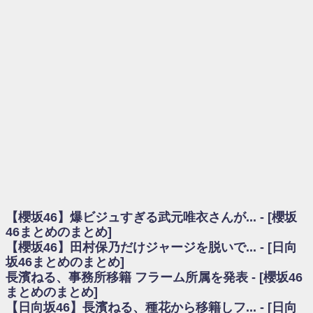
を察していた...
乃木坂46アンテナ / 長濱ねる、事務所移籍 フラーム所属を発表
乃木坂あんてな ～乃木坂46・欅坂46・日向坂46のニュース・情報・話題
をピックアップ / 【櫻坂46】ミーグリで喧嘩！？山下瞳月、これはマジギレし
てる
欅坂あんてな ～欅坂46のニュース・情報・話題をピックアップ / 良い品
揃え！櫻坂46 12thシングル『Make or Break』オフィシャルグッズ絶賛販売受
付中
欅坂/日向坂46まとめのまとめ / 【櫻坂46】原因はこれか！？大園玲、
Buddiesをざわつかせる...
乃木坂46アンテナ / 【櫻坂46】田村保乃だけジャージを脱いでいた理由
乃木坂あんてな ～乃木坂46・欅坂46・日向坂46のニュース・情報・話題
をピックアップ / 【櫻坂46】久々にあのメンバーがラヴィット出演へ！！！
日向坂46まとめのまとめ / 【櫻坂46】田村保乃だけジャージを脱いでいた
理由
【櫻坂46】爆ビジュすぎる武元唯衣さんが... - [櫻坂
日向坂46まとめのまとめ / 【日向坂46】富田鈴花1st写真集、発売記念記者
会見の模様がこちら！
46まとめのまとめ]
乃木坂欅坂まとめのまとめ / 【日向坂46】河田陽菜卒業の影響、ガチでデ
【櫻坂46】田村保乃だけジャージを脱いで... - [日向
カそう...
坂46まとめのまとめ]
欅坂あんてな ～欅坂46のニュース・情報・話題をピックアップ / れなッ
長濱ねる、事務所移籍 フラーム所属を発表 - [櫻坂46
ピーズ集結！櫻坂46守屋麗奈×遠藤理子、8/6「ラヴィット！」水曜スタジオ出
まとめのまとめ]
演決定
【日向坂46】長濱ねる、種花から移籍しフ... - [日向
欅坂/日向坂46まとめのまとめ / 【櫻坂46】田村保乃だけジャージを脱いで