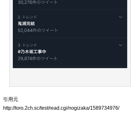
アイドル – ぷぅアンテナ / 2022年3月22日（火）のメディア情報
アイドル – ぷぅアンテナ / 【乃木坂46】井上和の『なぎおはぎ』って こん
ぺいとう×いちごみるく×マヨラー星人 と同じと考えてよろしいですか？
アイドル – ぷぅアンテナ / 【乃木坂46】日村勇紀 gif職人が切り抜いた名シ
ーン.gif
ふぇどみ！ / 【悲報】呪術廻戦、視聴率5.1%
ふぇどみ！ / 【画像】スポ－ツキャスターお姉さん・ハメまくりだったｗｗ
ｗｗｗｗｗｗｗｗｗｗ
ふぇどみ！ / 【悲報】母「裕福な過程が高学歴になるとか大嘘。教育に金を
かけまくったうちの息子が団地住みの貧乏に学歴で負けた」
Powered by livedoor 相互RSS
引用元
http://toro.2ch.sc/test/read.cgi/nogizaka/1589734976/