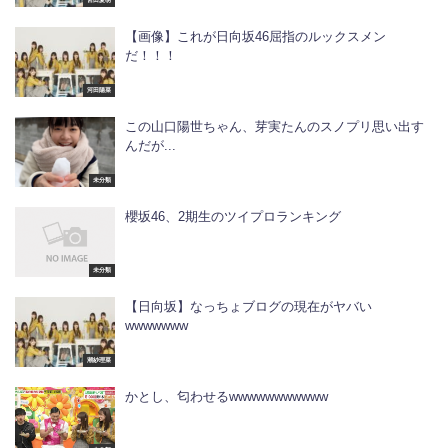
【画像】これが日向坂46屈指のルックスメン
だ！！！
河田陽菜
この山口陽世ちゃん、芽実たんのスノプリ思い出す
んだが...
未分類
櫻坂46、2期生のツイプロランキング
未分類
【日向坂】なっちょブログの現在がヤバい
wwwwwww
潮紗理菜
かとし、匂わせるwwwwwwwwwww