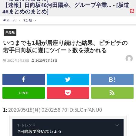
【速報】日向坂46河田陽菜、グループ卒業... - [坂道
日向坂46まとめのまとめ / 【日向坂46】富田鈴花、次の事務所が決まって
46まとめのまとめ]
そう！？
日向坂46まとめのまとめ / 【日向坂46】富田鈴花、次の事務所が決まって
ホーム
未分類
いつまでも1期が居座り続けた結果、ピチピチの若手日向坂に遂にツイ
そう！？
乃木坂46アンテナ / 【日向坂46】この月、何かあるのか！？『お願いバッ
未分類
ハ！』ミーグリ日程がこちら
乃木坂あんてな ～乃木坂46・欅坂46・日向坂46のニュース・情報・話題
いつまでも1期が居座り続けた結果、ピチピチの
をピックアップ / 日向坂46卒業後初共演！佐々木久美さん、師匠オードリー若
若手日向坂に遂にツイート数を抜かれる
林さんと再会した結果･･･【激レアさんを連れてきた。】
欅坂46/日向坂46まとめのまとめ / 『anan』の表紙の櫻坂46さん、多様性
の時代だと話題に
2020年5月23日
2020年5月23日
欅坂46/日向坂46まとめのまとめ / 日向坂46より重大発表！！！！
日向坂46まとめのまとめ / 【朗報】増田三莉音さんの生足
wwwwwwwwwwww
日向坂46まとめのまとめ / 筒井あやめ、アレをチラリ。こういう偶然の方
が官能的だよな？
LINE
日向坂46まとめのまとめ / 【日向坂46】富田鈴花1st写真集の先行カット、
これも素晴らしい
日向坂46まとめのまとめ / 【日向坂46】五期生着ぐるみ生写真も！ 富田鈴
1:
2020/05/18(月) 02:02:56.70 ID:5LCmfANU0
花考案グッズ＆生写真5種が公開される
日向坂46まとめのまとめ / これから彼氏と行為する直前の賀喜遥香、やば
い
アイドル – ぷぅアンテナ / 「乃木坂46ののぎおび⊿」北野日奈子が生配
信！【2022.3.22 17:15〜 SHOWROOM】