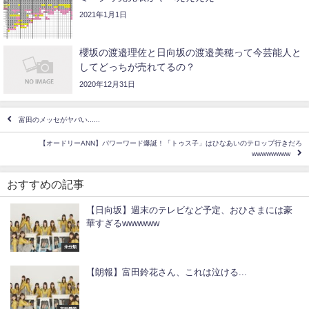
2021年1月1日
櫻坂の渡邉理佐と日向坂の渡邉美穂って今芸能人と
してどっちが売れてるの？
2020年12月31日
富田のメッセがヤバい......
【オードリーANN】パワーワード爆誕！「トゥス子」はひなあいのテロップ行きだろ
wwwwwwww
おすすめの記事
【日向坂】週末のテレビなど予定、おひさまには豪
華すぎるwwwwww
未分類
【朗報】富田鈴花さん、これは泣ける...
宮田愛萌