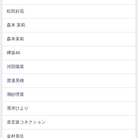
松田好花
森本 茉莉
森本茉莉
欅坂46
河田陽菜
渡邉美穂
潮紗理菜
濱岸ひより
道玄坂コネクション
金村美玖