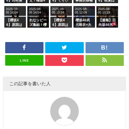
6】田村保
え！櫻坂4
6】くりぃ
事務所移籍
6】長濱ね
乃だけジャ
6 12thシン
むしちゅー
フラーム所
る、種花か
2025-08-
2025-08-
2025-08-
2025-08-
2025-08-
ージを脱い
グル『Mak
の2人を手
属を発表
ら移籍しフ
05 16:04
05 14:54
05 13:24
05 12:09
05 10:19
でいた理由
e or Brea
玉に取る大
ラーム所属
k』オフィ
沼晶保【く
に。これで
【櫻坂4
れなッピー
【櫻坂4
櫻坂46武
【速報】日
シャルグッ
りぃむナン
事務所に所
6】原因は
ズ集結！櫻
6】原因は
元唯衣×大
向坂46河
ズ絶賛販売
タラ】
属している
これか！？
坂46守屋
これか！？
沼晶保、お
田陽菜、グ
受付中
のは... おひ
大園玲、B
麗奈×遠藤
大園玲、B
風呂場のE
ループ卒業
さまの反応
uddiesを
理子、8/6
uddiesを
カップお姉
を発表
がこちら
ざわつかせ
「ラヴィッ
ざわつかせ
さんに恐怖
る...
ト！」水曜
る...
【くりぃむ
スタジオ出
ナンタラ】
演決定
LINE
この記事を書いた人