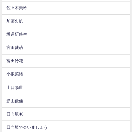
佐々木美玲
加藤史帆
坂道研修生
宮田愛萌
富田鈴花
小坂菜緒
山口陽世
影山優佳
日向坂46
日向坂で会いましょう