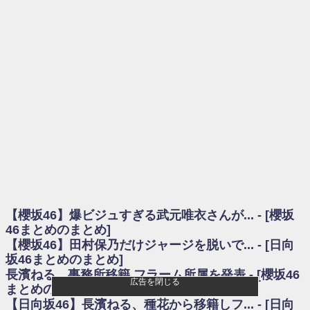
を察していた...
乃木坂46アンテナ / 長濱ねる、事務所移籍 フラーム所属を発表
乃木坂あんてな ～乃木坂46・欅坂46・日向坂46のニュース・情報・話題
をピックアップ / 【櫻坂46】ミーグリで喧嘩！？山下瞳月、これはマジギレし
てる
欅坂あんてな ～欅坂46のニュース・情報・話題をピックアップ / 良い品
揃え！櫻坂46 12thシングル『Make or Break』オフィシャルグッズ絶賛販売受
付中
欅坂/日向坂46まとめのまとめ / 【櫻坂46】原因はこれか！？大園玲、
Buddiesをざわつかせる...
乃木坂46アンテナ / 【櫻坂46】田村保乃だけジャージを脱いでいた理由
乃木坂あんてな ～乃木坂46・欅坂46・日向坂46のニュース・情報・話題
をピックアップ / 【櫻坂46】久々にあのメンバーがラヴィット出演へ！！！
日向坂46まとめのまとめ / 【櫻坂46】田村保乃だけジャージを脱いでいた
理由
【櫻坂46】爆ビジュすぎる武元唯衣さんが... - [櫻坂
日向坂46まとめのまとめ / 【日向坂46】富田鈴花1st写真集、発売記念記者
会見の模様がこちら！
46まとめのまとめ]
乃木坂欅坂まとめのまとめ / 【日向坂46】河田陽菜卒業の影響、ガチでデ
【櫻坂46】田村保乃だけジャージを脱いで... - [日向
カそう...
坂46まとめのまとめ]
欅坂あんてな ～欅坂46のニュース・情報・話題をピックアップ / れなッ
長濱ねる、事務所移籍 フラーム所属を発表 - [櫻坂46
ピーズ集結！櫻坂46守屋麗奈×遠藤理子、8/6「ラヴィット！」水曜スタジオ出
広告を閉じる
まとめのまとめ]
演決定
【日向坂46】長濱ねる、種花から移籍しフ... - [日向
欅坂/日向坂46まとめのまとめ / 【櫻坂46】田村保乃だけジャージを脱いで