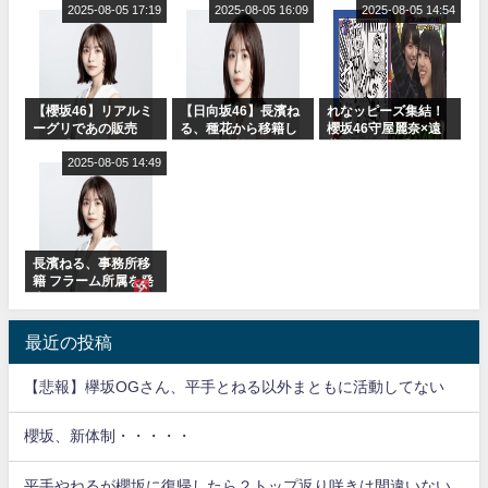
ャルグッズ絶賛販売
2025-08-05 17:19
りぃむナンタラ】
2025-08-05 16:09
2025-08-05 14:54
受付中
【櫻坂46】リアルミ
【日向坂46】長濱ね
れなッピーズ集結！
ーグリであの販売
る、種花から移籍し
櫻坂46守屋麗奈×遠
も！『Make or
フラーム所属に。こ
藤理子、8/6「ラヴィ
Break』オフィシャ
2025-08-05 14:49
れで事務所に所属し
ット！」水曜スタジ
ルグッズ解禁
ているのは... おひさ
オ出演決定
まの反応がこちら
長濱ねる、事務所移
籍 フラーム所属を発
表
最近の投稿
【悲報】欅坂OGさん、平手とねる以外まともに活動してない
櫻坂、新体制・・・・・
平手やねるが櫻坂に復帰したら２トップ返り咲きは間違いない