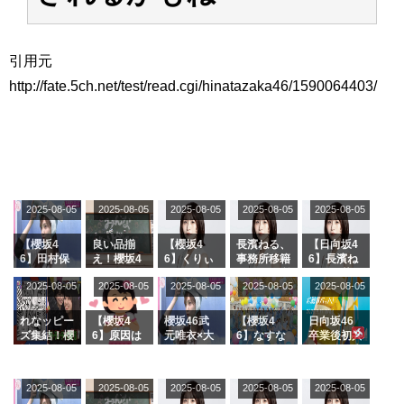
アイドル – ぷぅアンテナ / 2022年3月22日（火）のメディア情報
アイドル – ぷぅアンテナ / 【乃木坂46】井上和の『なぎおはぎ』って こん
ぺいとう×いちごみるく×マヨラー星人 と同じと考えてよろしいですか？
引用元
アイドル – ぷぅアンテナ / 【乃木坂46】日村勇紀 gif職人が切り抜いた名シ
ーン.gif
http://fate.5ch.net/test/read.cgi/hinatazaka46/1590064403/
ふぇどみ！ / 【悲報】呪術廻戦、視聴率5.1%
ふぇどみ！ / 【画像】スポ－ツキャスターお姉さん・ハメまくりだったｗｗ
ｗｗｗｗｗｗｗｗｗｗ
ふぇどみ！ / 【悲報】母「裕福な過程が高学歴になるとか大嘘。教育に金を
かけまくったうちの息子が団地住みの貧乏に学歴で負けた」
Powered by livedoor 相互RSS
2025-08-05
2025-08-05
2025-08-05
2025-08-05
2025-08-05
【櫻坂4
良い品揃
【櫻坂4
長濱ねる、
【日向坂4
6】田村保
え！櫻坂4
6】くりぃ
事務所移籍
6】長濱ね
乃だけジャ
6 12thシン
むしちゅー
フラーム所
る、種花か
2025-08-05
2025-08-05
2025-08-05
2025-08-05
2025-08-05
ージを脱い
グル『Mak
の2人を手
属を発表
ら移籍しフ
でいた理由
e or Brea
玉に取る大
ラーム所属
k』オフィ
沼晶保【く
に。これで
れなッピー
【櫻坂4
櫻坂46武
【櫻坂4
日向坂46
シャルグッ
りぃむナン
事務所に所
ズ集結！櫻
6】原因は
元唯衣×大
6】なすな
卒業後初共
ズ絶賛販売
タラ】
属している
坂46守屋
これか！？
沼晶保、お
か中西さん
演！佐々木
受付中
のは... おひ
麗奈×遠藤
大園玲、B
風呂場のE
が号泣した
久美さん、
さまの反応
理子、8/6
uddiesを
カップお姉
2曲目っ
師匠オード
2025-08-05
2025-08-05
2025-08-05
2025-08-05
がこちら
2025-08-05
「ラヴィッ
ざわつかせ
さんに恐怖
て...【ラヴ
リー若林さ