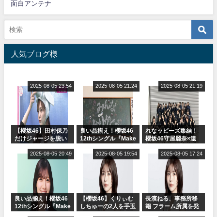
面白アンテナ
人気ブログ様
2025-08-05 23:54
2025-08-05 21:24
2025-08-05 21:19
【櫻坂46】田村保乃
良い品揃え！櫻坂46
れなッピーズ集結！
だけジャージを脱い
12thシングル『Make
櫻坂46守屋麗奈×遠
でいた理由
or Break』オフィシ
藤理子、8/6「ラヴィ
2025-08-05 20:49
ャルグッズ絶賛販売
2025-08-05 19:54
ット！」水曜スタジ
2025-08-05 17:24
受付中
オ出演決定
良い品揃え！櫻坂46
【櫻坂46】くりぃむ
長濱ねる、事務所移
12thシングル『Make
しちゅーの2人を手玉
籍 フラーム所属を発
or Break』オフィシ
に取る大沼晶保【く
表