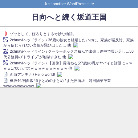
Just another WordPress site
日向へと続く坂道王国
ゾッとして、ほろりとする奇妙な物語。
2chnaviヘッドライン / 36歳の彼女と結婚したいのに、家族が猛反対。家族
から信じられない言葉が飛び出した… 他
2chnaviヘッドライン / クーラーボックス積んで出発→途中で買い足し…50
代公務員の“ドライブ”が地獄すぎた 他
2chnaviヘッドライン / 【画像】長濱ねる(27歳)の乳がヤバイと話題にｗｗ
ｗｗ1700万バズｗｗｗｗｗｗｗｗｗｗ 他
面白アンテナ / Hello world!
欅坂46/日向坂46まとめのまとめ / また日向坂、河田陽菜卒業
wwwwwwwwwww
欅坂あんてな ～欅坂46のニュース・情報・話題をピックアップ / れなぁ
画伯こと櫻坂46守屋麗奈、生放送で新作を発表【ラヴィット！】
欅坂/日向坂46まとめのまとめ / 【櫻坂46】ハリソン守屋「ゆーづのせいで
す」【ラヴィット!】
日向坂46まとめのまとめ / 長濱ねる、事務所移籍 フラーム所属を発表
日向坂46まとめのまとめ / 【日向坂46】河田陽菜卒業後、衝撃の年齢順が
こちら
乃木坂欅坂まとめのまとめ / 【日向坂46】河田陽菜推し、このときに卒業