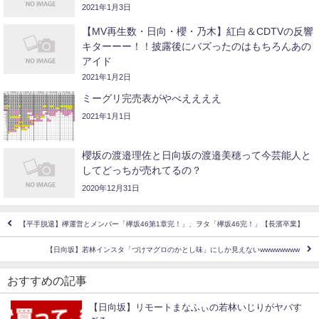
2021年1月3日
【MV再生数・日向・櫻・乃木】紅白＆CDTVの反響
キターーー！！披露後にバズったのはもちろんあの
アイド
2021年1月2日
ミーグリ完売表がやべええええ
2021年1月1日
櫻坂の渡邉理佐と日向坂の渡邉美穂って今芸能人と
してどっちが売れてるの？
2020年12月31日
【平手脱退】欅運営とメンバー「欅坂46第1章完！」、ヲタ「欅坂46完！」【長濱卒業】
【日向坂】若林インスタ「づけマグロのかとし味」にしか見えないwwwwwwww
おすすめの記事
【日向坂】リモートまなふぃの若林いじりがヤバす