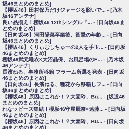
いた理由
坂46まとめのまとめ]
日向坂46まとめのまとめ / 【日向坂46】若林さん「笑えないぐらい師匠だ
【櫻坂46】田村保乃だけジャージを脱いで... - [乃木
から」佐々木久美と卒業後初の共演の様子がこちら！【激レアさん】
坂46アンテナ]
日向坂46まとめのまとめ / 【元日向坂46】情報解禁前で言えない！？丹生
良い品揃え！櫻坂46 12thシングル『... - [日向坂46ま
ちゃん、メンバーと会った模様
とめのまとめ]
乃木坂欅坂まとめのまとめ / 【日向坂46】この月、何かあるのか！？『お
【日向坂46】河田陽菜卒業後、衝撃の年齢... - [日向
願いバッハ！』ミーグリ日程がこちら
欅坂/日向坂46まとめのまとめ / 【櫻坂46】ミーグリで喧嘩！？山下瞳月、
坂46まとめのまとめ]
これはマジギレしてる
【櫻坂46】くりぃむしちゅーの2人を手玉... - [日向坂
乃木坂46アンテナ / 【櫻坂46】ハリソン守屋「ゆーづのせいです」【ラヴ
46まとめのまとめ]
ィット!】
櫻坂46武元唯衣×大沼晶保、お風呂場のE... - [乃木坂
乃木坂あんてな ～乃木坂46・欅坂46・日向坂46のニュース・情報・話題
46アンテナ]
をピックアップ / 良い品揃え！櫻坂46 12thシングル『Make or Break』オフィ
シャルグッズ絶賛販売受付中
長濱ねる、事務所移籍 フラーム所属を発表 - [日向坂
日向坂46まとめのまとめ / 【日向坂46】この月、何かあるのか！？『お願
46まとめのまとめ]
いバッハ！』ミーグリ日程がこちら
【日向坂46】長濱ねる、種花から移籍しフ... - [日向
日向坂46まとめのまとめ / 【元日向坂46】この卒業生、めちゃくちゃテレ
坂46まとめのまとめ]
ビで見かけるな
【櫻坂46】原因はこれか！？大園玲、Bu... - [坂道46
欅坂/日向坂46まとめのまとめ / 【櫻坂46】リアルミーグリであの販売も！
まとめのまとめ]
『Make or Break』オフィシャルグッズ解禁
れなッピーズ集結！櫻坂46守屋麗奈×遠藤... - [日向坂
乃木坂46アンテナ / 【櫻坂46】ミーグリで喧嘩！？山下瞳月、これはマジ
ギレしてる
46まとめのまとめ]
乃木坂あんてな ～乃木坂46・欅坂46・日向坂46のニュース・情報・話題
【櫻坂46】原因はこれか！？大園玲、Bu... - [日向坂
をピックアップ / れなッピーズ集結！櫻坂46守屋麗奈×遠藤理子、8/6「ラヴィ
46まとめのまとめ]
ット！」水曜スタジオ出演決定