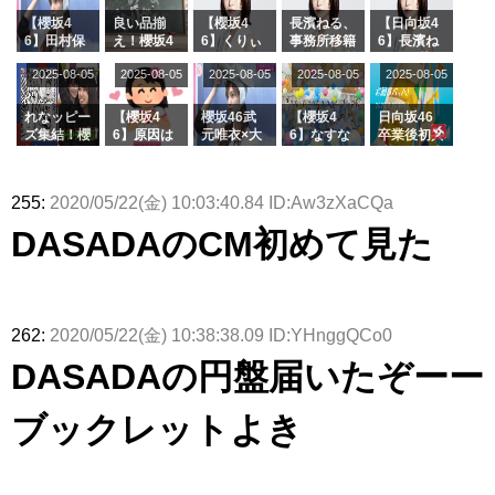
ト！」水曜
る...
【くりぃむ
ィット 東
んと再会し
スタジオ出
ナンタラ】
京ドーム公
た結果･･･
【櫻坂4
良い品揃
【櫻坂4
長濱ねる、
【日向坂4
演決定
演】
【激レアさ
6】田村保
え！櫻坂4
6】くりぃ
事務所移籍
6】長濱ね
んを連れて
乃だけジャ
6 12thシン
むしちゅー
フラーム所
る、種花か
2025-08-05
2025-08-05
2025-08-05
2025-08-05
きた。】
2025-08-05
ージを脱い
グル『Mak
の2人を手
属を発表
ら移籍しフ
でいた理由
e or Brea
玉に取る大
ラーム所属
k』オフィ
沼晶保【く
に。これで
れなッピー
【櫻坂4
櫻坂46武
【櫻坂4
日向坂46
シャルグッ
りぃむナン
事務所に所
ズ集結！櫻
6】原因は
元唯衣×大
6】なすな
卒業後初共
ズ絶賛販売
タラ】
属している
坂46守屋
これか！？
沼晶保、お
か中西さん
演！佐々木
受付中
のは... おひ
麗奈×遠藤
大園玲、B
風呂場のE
が号泣した
久美さん、
さまの反応
理子、8/6
uddiesを
カップお姉
2曲目っ
師匠オード
255:
2020/05/22(金) 10:03:40.84 ID:Aw3zXaCQa
がこちら
「ラヴィッ
ざわつかせ
さんに恐怖
て...【ラヴ
リー若林さ
ト！」水曜
る...
【くりぃむ
ィット 東
んと再会し
DASADAのCM初めて見た
スタジオ出
ナンタラ】
京ドーム公
た結果･･･
演決定
演】
【激レアさ
んを連れて
きた。】
262:
2020/05/22(金) 10:38:38.09 ID:YHnggQCo0
DASADAの円盤届いたぞーー
ブックレットよき