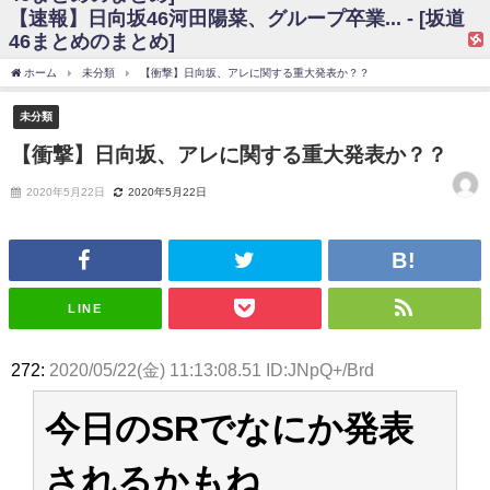
【速報】日向坂46河田陽菜、グループ卒業... - [坂道
日向坂46まとめのまとめ / 【日向坂46】富田鈴花、次の事務所が決まって
46まとめのまとめ]
そう！？
日向坂46まとめのまとめ / 【日向坂46】富田鈴花、次の事務所が決まって
ホーム
未分類
【衝撃】日向坂、アレに関する重大発表か？？
そう！？
乃木坂46アンテナ / 【日向坂46】この月、何かあるのか！？『お願いバッ
未分類
ハ！』ミーグリ日程がこちら
乃木坂あんてな ～乃木坂46・欅坂46・日向坂46のニュース・情報・話題
【衝撃】日向坂、アレに関する重大発表か？？
をピックアップ / 日向坂46卒業後初共演！佐々木久美さん、師匠オードリー若
林さんと再会した結果･･･【激レアさんを連れてきた。】
2020年5月22日
2020年5月22日
欅坂46/日向坂46まとめのまとめ / 『anan』の表紙の櫻坂46さん、多様性
の時代だと話題に
欅坂46/日向坂46まとめのまとめ / 日向坂46より重大発表！！！！
日向坂46まとめのまとめ / 【朗報】増田三莉音さんの生足
wwwwwwwwwwww
日向坂46まとめのまとめ / 筒井あやめ、アレをチラリ。こういう偶然の方
LINE
が官能的だよな？
日向坂46まとめのまとめ / 【日向坂46】富田鈴花1st写真集の先行カット、
これも素晴らしい
272:
2020/05/22(金) 11:13:08.51 ID:JNpQ+/Brd
日向坂46まとめのまとめ / 【日向坂46】五期生着ぐるみ生写真も！ 富田鈴
花考案グッズ＆生写真5種が公開される
今日のSRでなにか発表
日向坂46まとめのまとめ / これから彼氏と行為する直前の賀喜遥香、やば
い
アイドル – ぷぅアンテナ / 「乃木坂46ののぎおび⊿」北野日奈子が生配
されるかもね
信！【2022.3.22 17:15〜 SHOWROOM】