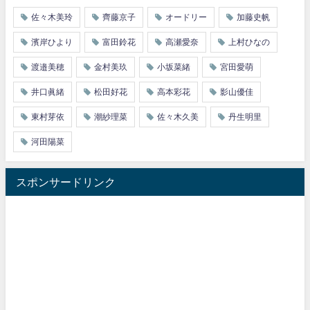
佐々木美玲
齊藤京子
オードリー
加藤史帆
濱岸ひより
富田鈴花
高瀬愛奈
上村ひなの
渡邉美穂
金村美玖
小坂菜緒
宮田愛萌
井口眞緒
松田好花
高本彩花
影山優佳
東村芽依
潮紗理菜
佐々木久美
丹生明里
河田陽菜
スポンサードリンク