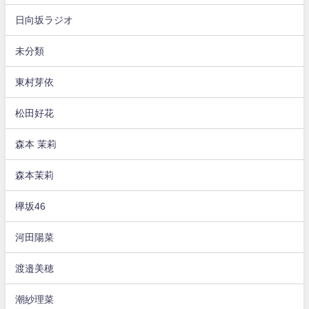
日向坂ラジオ
未分類
東村芽依
松田好花
森本 茉莉
森本茉莉
欅坂46
河田陽菜
渡邉美穂
潮紗理菜