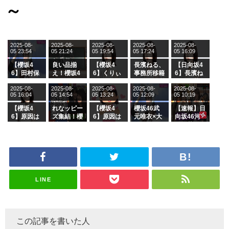
～
2025-08-
2025-08-
2025-08-
2025-08-
2025-08-
05 23:54
05 21:24
05 19:54
05 17:24
05 16:09
【櫻坂4
良い品揃
【櫻坂4
長濱ねる、
【日向坂4
6】田村保
え！櫻坂4
6】くりぃ
事務所移籍
6】長濱ね
乃だけジャ
6 12thシン
むしちゅー
フラーム所
る、種花か
2025-08-
2025-08-
2025-08-
2025-08-
2025-08-
ージを脱い
グル『Mak
の2人を手
属を発表
ら移籍しフ
05 16:04
05 14:54
05 13:24
05 12:09
05 10:19
でいた理由
e or Brea
玉に取る大
ラーム所属
k』オフィ
沼晶保【く
に。これで
【櫻坂4
れなッピー
【櫻坂4
櫻坂46武
【速報】日
シャルグッ
りぃむナン
事務所に所
6】原因は
ズ集結！櫻
6】原因は
元唯衣×大
向坂46河
ズ絶賛販売
タラ】
属している
これか！？
坂46守屋
これか！？
沼晶保、お
田陽菜、グ
受付中
のは... おひ
大園玲、B
麗奈×遠藤
大園玲、B
風呂場のE
ループ卒業
さまの反応
uddiesを
理子、8/6
uddiesを
カップお姉
を発表
がこちら
ざわつかせ
「ラヴィッ
ざわつかせ
さんに恐怖
る...
ト！」水曜
る...
【くりぃむ
スタジオ出
ナンタラ】
演決定
LINE
この記事を書いた人