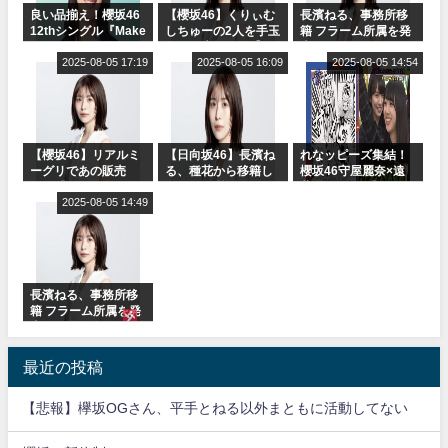
良い品揃え！櫻坂46
【櫻坂46】くりぃむ
長濱ねる、事務所移
12thシングル『Make
しちゅーの2人を手玉
籍 フラーム所属を発
or Break』オフィシ
に取る大沼晶保【く
表
ャルグッズ絶賛販売
2025-08-05 17:19
りぃむナンタラ】
2025-08-05 16:09
2025-08-05 14:54
受付中
【櫻坂46】リアルミ
【日向坂46】長濱ね
れなッピーズ集結！
ーグリであの販売
る、種花から移籍し
櫻坂46守屋麗奈×遠
も！『Make or
フラーム所属に。こ
藤理子、8/6「ラヴィ
Break』オフィシャ
2025-08-05 14:49
れで事務所に所属し
ット！」水曜スタジ
ルグッズ解禁
ているのは... おひさ
オ出演決定
まの反応がこちら
長濱ねる、事務所移
籍 フラーム所属を発
表
最近の投稿
【悲報】欅坂OGさん、平手とねる以外まともに活動してない