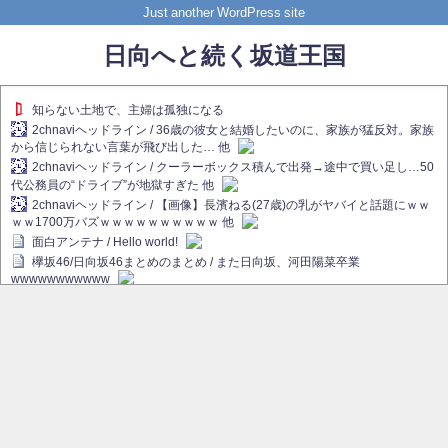
Just another WordPress site
日向へと続く坂道王国
知らない土地で、主婦は孤独になる
2chnaviヘッドライン / 36歳の彼女と結婚したいのに、家族が猛反対。家族
から信じられない言葉が飛び出した… 他
2chnaviヘッドライン / クーラーボックス積んで出発→途中で買い足し…50
代公務員の“ドライブ”が地獄すぎた 他
2chnaviヘッドライン / 【画像】長濱ねる(27歳)の乳がヤバイと話題にｗｗ
ｗｗ1700万バズｗｗｗｗｗｗｗｗｗｗ 他
面白アンテナ / Hello world!
欅坂46/日向坂46まとめのまとめ / また日向坂、河田陽菜卒業
wwwwwwwwwww
欅坂あんてな ～欅坂46のニュース・情報・話題をピックアップ / れなぁ
画伯こと櫻坂46守屋麗奈、生放送で新作を発表【ラヴィット！】
欅坂/日向坂46まとめのまとめ / 【櫻坂46】ハリソン守屋「ゆーづのせいで
す」【ラヴィット!】
日向坂46まとめのまとめ / 長濱ねる、事務所移籍 フラーム所属を発表
日向坂46まとめのまとめ / 【日向坂46】河田陽菜卒業後、衝撃の年齢順が
こちら
乃木坂欅坂まとめのまとめ / 【日向坂46】河田陽菜推し、このときに卒業