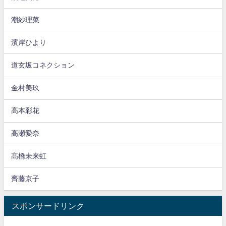
潮紗理菜
濱岸ひより
道玄坂コネクション
金村美玖
高本彩花
高瀬愛奈
髙橋未来虹
齊藤京子
スポンサードリンク