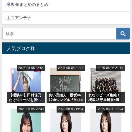
欅坂46まとめのまとめ
面白アンテナ
人気ブログ様
2025-08-05 23:54
2025-08-05 21:24
2025-08-05 21:19
【櫻坂46】田村保乃
良い品揃え！櫻坂46
れなッピーズ集結！
だけジャージを脱い
12thシングル『Make
櫻坂46守屋麗奈×遠
でいた理由
or Break』オフィシ
藤理子、8/6「ラヴィ
2025-08-05 20:49
ャルグッズ絶賛販売
2025-08-05 19:54
ット！」水曜スタジ
2025-08-05 17:24
受付中
オ出演決定