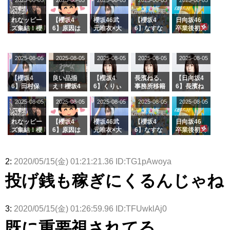
2025-08-05
2025-08-05
2025-08-05
2025-08-05
2025-08-05
ージを脱い
グル『Mak
の2人を手
属を発表
ら移籍しフ
でいた理由
e or Brea
玉に取る大
ラーム所属
k』オフィ
沼晶保【く
に。これで
れなッピー
【櫻坂4
櫻坂46武
【櫻坂4
日向坂46
シャルグッ
りぃむナン
事務所に所
ズ集結！櫻
6】原因は
元唯衣×大
6】なすな
卒業後初共
ズ絶賛販売
タラ】
属している
坂46守屋
これか！？
沼晶保、お
か中西さん
演！佐々木
受付中
のは... おひ
麗奈×遠藤
大園玲、B
風呂場のE
が号泣した
久美さん、
さまの反応
理子、8/6
uddiesを
カップお姉
2曲目っ
師匠オード
2025-08-05
2025-08-05
2025-08-05
2025-08-05
がこちら
2025-08-05
「ラヴィッ
ざわつかせ
さんに恐怖
て...【ラヴ
リー若林さ
ト！」水曜
る...
【くりぃむ
ィット 東
んと再会し
スタジオ出
ナンタラ】
京ドーム公
た結果･･･
【櫻坂4
良い品揃
【櫻坂4
長濱ねる、
【日向坂4
演決定
演】
【激レアさ
6】田村保
え！櫻坂4
6】くりぃ
事務所移籍
6】長濱ね
んを連れて
乃だけジャ
6 12thシン
むしちゅー
フラーム所
る、種花か
2025-08-05
2025-08-05
2025-08-05
2025-08-05
きた。】
2025-08-05
ージを脱い
グル『Mak
の2人を手
属を発表
ら移籍しフ
でいた理由
e or Brea
玉に取る大
ラーム所属
k』オフィ
沼晶保【く
に。これで
れなッピー
【櫻坂4
櫻坂46武
【櫻坂4
日向坂46
シャルグッ
りぃむナン
事務所に所
ズ集結！櫻
6】原因は
元唯衣×大
6】なすな
卒業後初共
ズ絶賛販売
タラ】
属している
坂46守屋
これか！？
沼晶保、お
か中西さん
演！佐々木
受付中
のは... おひ
麗奈×遠藤
大園玲、B
風呂場のE
が号泣した
久美さん、
さまの反応
理子、8/6
uddiesを
カップお姉
2曲目っ
師匠オード
2:
2020/05/15(金) 01:21:21.36 ID:TG1pAwoya
がこちら
「ラヴィッ
ざわつかせ
さんに恐怖
て...【ラヴ
リー若林さ
ト！」水曜
る...
【くりぃむ
ィット 東
んと再会し
投げ銭も稼ぎにくるんじゃね
スタジオ出
ナンタラ】
京ドーム公
た結果･･･
演決定
演】
【激レアさ
んを連れて
きた。】
3:
2020/05/15(金) 01:26:59.96 ID:TFUwklAj0
既に重要視されてる