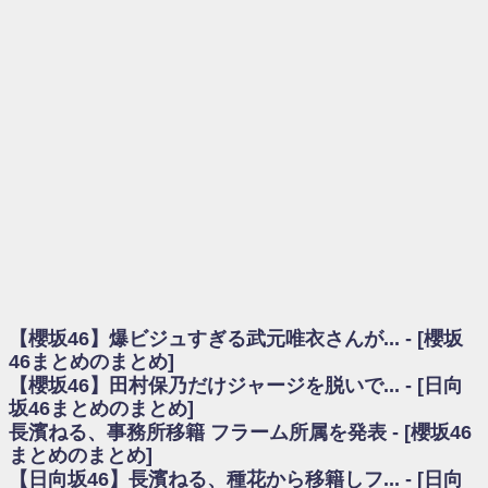
を察していた...
乃木坂46アンテナ / 長濱ねる、事務所移籍 フラーム所属を発表
乃木坂あんてな ～乃木坂46・欅坂46・日向坂46のニュース・情報・話題
をピックアップ / 【櫻坂46】ミーグリで喧嘩！？山下瞳月、これはマジギレし
てる
欅坂あんてな ～欅坂46のニュース・情報・話題をピックアップ / 良い品
揃え！櫻坂46 12thシングル『Make or Break』オフィシャルグッズ絶賛販売受
付中
欅坂/日向坂46まとめのまとめ / 【櫻坂46】原因はこれか！？大園玲、
Buddiesをざわつかせる...
乃木坂46アンテナ / 【櫻坂46】田村保乃だけジャージを脱いでいた理由
乃木坂あんてな ～乃木坂46・欅坂46・日向坂46のニュース・情報・話題
をピックアップ / 【櫻坂46】久々にあのメンバーがラヴィット出演へ！！！
日向坂46まとめのまとめ / 【櫻坂46】田村保乃だけジャージを脱いでいた
理由
【櫻坂46】爆ビジュすぎる武元唯衣さんが... - [櫻坂
日向坂46まとめのまとめ / 【日向坂46】富田鈴花1st写真集、発売記念記者
会見の模様がこちら！
46まとめのまとめ]
乃木坂欅坂まとめのまとめ / 【日向坂46】河田陽菜卒業の影響、ガチでデ
【櫻坂46】田村保乃だけジャージを脱いで... - [日向
カそう...
坂46まとめのまとめ]
欅坂あんてな ～欅坂46のニュース・情報・話題をピックアップ / れなッ
長濱ねる、事務所移籍 フラーム所属を発表 - [櫻坂46
ピーズ集結！櫻坂46守屋麗奈×遠藤理子、8/6「ラヴィット！」水曜スタジオ出
まとめのまとめ]
演決定
【日向坂46】長濱ねる、種花から移籍しフ... - [日向
欅坂/日向坂46まとめのまとめ / 【櫻坂46】田村保乃だけジャージを脱いで