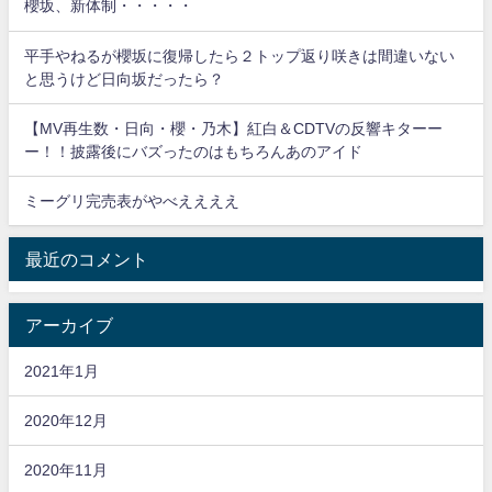
櫻坂、新体制・・・・・
平手やねるが櫻坂に復帰したら２トップ返り咲きは間違いない
と思うけど日向坂だったら？
【MV再生数・日向・櫻・乃木】紅白＆CDTVの反響キターー
ー！！披露後にバズったのはもちろんあのアイド
ミーグリ完売表がやべええええ
最近のコメント
アーカイブ
2021年1月
2020年12月
2020年11月