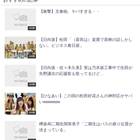
【衝撃】文春砲、ヤバすぎる・・
未分類
【日向坂】松田「（富田は）楽屋で若林の話しかし
ない。ビジネス春日派」
未分類
【日向坂・佐々木久美】実は乃木坂工事中で生田が
矢野謙次の応援歌も歌ってるけど…
未分類
【ひなあい】この回の松田好花さんの神対応がヤバ
いwwwwww
未分類
欅坂46二期生関有美子「二期生はバスの座り位置が
決まっている」