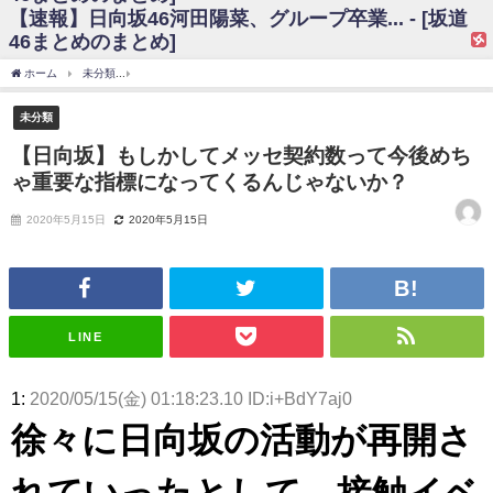
【速報】日向坂46河田陽菜、グループ卒業... - [坂道
日向坂46まとめのまとめ / 【日向坂46】富田鈴花、次の事務所が決まって
46まとめのまとめ]
そう！？
日向坂46まとめのまとめ / 【日向坂46】富田鈴花、次の事務所が決まって
ホーム
未分類
【日向坂】もしかしてメッセ契約数って今後めちゃ重要な指標になっ
そう！？
乃木坂46アンテナ / 【日向坂46】この月、何かあるのか！？『お願いバッ
未分類
ハ！』ミーグリ日程がこちら
乃木坂あんてな ～乃木坂46・欅坂46・日向坂46のニュース・情報・話題
【日向坂】もしかしてメッセ契約数って今後めち
をピックアップ / 日向坂46卒業後初共演！佐々木久美さん、師匠オードリー若
ゃ重要な指標になってくるんじゃないか？
林さんと再会した結果･･･【激レアさんを連れてきた。】
欅坂46/日向坂46まとめのまとめ / 『anan』の表紙の櫻坂46さん、多様性
の時代だと話題に
2020年5月15日
2020年5月15日
欅坂46/日向坂46まとめのまとめ / 日向坂46より重大発表！！！！
日向坂46まとめのまとめ / 【朗報】増田三莉音さんの生足
wwwwwwwwwwww
日向坂46まとめのまとめ / 筒井あやめ、アレをチラリ。こういう偶然の方
が官能的だよな？
LINE
日向坂46まとめのまとめ / 【日向坂46】富田鈴花1st写真集の先行カット、
これも素晴らしい
日向坂46まとめのまとめ / 【日向坂46】五期生着ぐるみ生写真も！ 富田鈴
1:
2020/05/15(金) 01:18:23.10 ID:i+BdY7aj0
花考案グッズ＆生写真5種が公開される
日向坂46まとめのまとめ / これから彼氏と行為する直前の賀喜遥香、やば
徐々に日向坂の活動が再開さ
い
アイドル – ぷぅアンテナ / 「乃木坂46ののぎおび⊿」北野日奈子が生配
れていったとして、接触イベ
信！【2022.3.22 17:15〜 SHOWROOM】