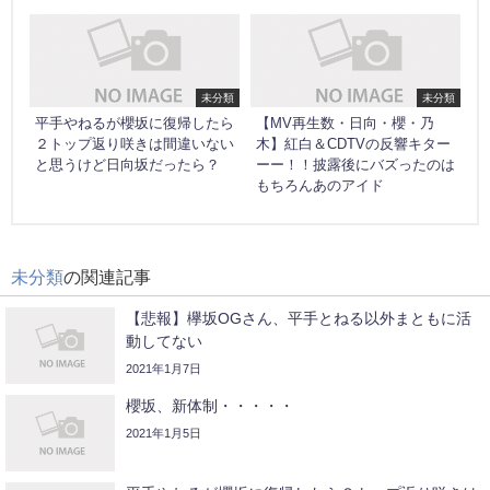
未分類
未分類
平手やねるが櫻坂に復帰したら
【MV再生数・日向・櫻・乃
２トップ返り咲きは間違いない
木】紅白＆CDTVの反響キター
と思うけど日向坂だったら？
ーー！！披露後にバズったのは
もちろんあのアイド
未分類
の関連記事
【悲報】欅坂OGさん、平手とねる以外まともに活
動してない
2021年1月7日
櫻坂、新体制・・・・・
2021年1月5日