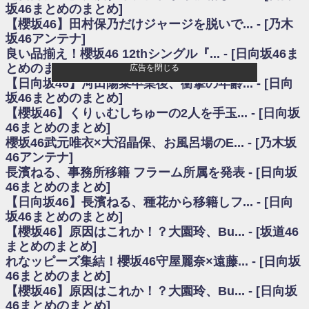
いた理由
坂46まとめのまとめ]
日向坂46まとめのまとめ / 【日向坂46】若林さん「笑えないぐらい師匠だ
【櫻坂46】田村保乃だけジャージを脱いで... - [乃木
から」佐々木久美と卒業後初の共演の様子がこちら！【激レアさん】
坂46アンテナ]
日向坂46まとめのまとめ / 【元日向坂46】情報解禁前で言えない！？丹生
良い品揃え！櫻坂46 12thシングル『... - [日向坂46ま
ちゃん、メンバーと会った模様
とめのまとめ]
広告を閉じる
乃木坂欅坂まとめのまとめ / 【日向坂46】この月、何かあるのか！？『お
【日向坂46】河田陽菜卒業後、衝撃の年齢... - [日向
願いバッハ！』ミーグリ日程がこちら
欅坂/日向坂46まとめのまとめ / 【櫻坂46】ミーグリで喧嘩！？山下瞳月、
坂46まとめのまとめ]
これはマジギレしてる
【櫻坂46】くりぃむしちゅーの2人を手玉... - [日向坂
乃木坂46アンテナ / 【櫻坂46】ハリソン守屋「ゆーづのせいです」【ラヴ
46まとめのまとめ]
ィット!】
櫻坂46武元唯衣×大沼晶保、お風呂場のE... - [乃木坂
乃木坂あんてな ～乃木坂46・欅坂46・日向坂46のニュース・情報・話題
46アンテナ]
をピックアップ / 良い品揃え！櫻坂46 12thシングル『Make or Break』オフィ
シャルグッズ絶賛販売受付中
長濱ねる、事務所移籍 フラーム所属を発表 - [日向坂
日向坂46まとめのまとめ / 【日向坂46】この月、何かあるのか！？『お願
46まとめのまとめ]
いバッハ！』ミーグリ日程がこちら
【日向坂46】長濱ねる、種花から移籍しフ... - [日向
日向坂46まとめのまとめ / 【元日向坂46】この卒業生、めちゃくちゃテレ
坂46まとめのまとめ]
ビで見かけるな
【櫻坂46】原因はこれか！？大園玲、Bu... - [坂道46
欅坂/日向坂46まとめのまとめ / 【櫻坂46】リアルミーグリであの販売も！
まとめのまとめ]
『Make or Break』オフィシャルグッズ解禁
れなッピーズ集結！櫻坂46守屋麗奈×遠藤... - [日向坂
乃木坂46アンテナ / 【櫻坂46】ミーグリで喧嘩！？山下瞳月、これはマジ
ギレしてる
46まとめのまとめ]
乃木坂あんてな ～乃木坂46・欅坂46・日向坂46のニュース・情報・話題
【櫻坂46】原因はこれか！？大園玲、Bu... - [日向坂
をピックアップ / れなッピーズ集結！櫻坂46守屋麗奈×遠藤理子、8/6「ラヴィ
46まとめのまとめ]
ット！」水曜スタジオ出演決定