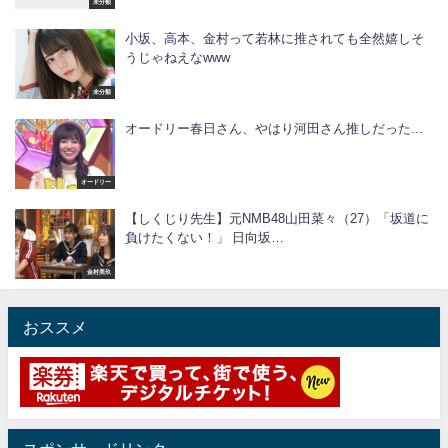
未分類
小坂、高本、金村って若林に推されても全然嬉しそ
うじゃねえなwww
未分類
オードリー春日さん、やはり河田さん推しだった...
オードリー
【しくじり先生】元NMB48山田菜々（27）「坂道に
負けたくない！」 日向坂…
金村美玖
おススメ