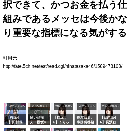
択できて、かつお金を払う仕
組みであるメッセは今後かな
り重要な指標になる気がする
引用元
http://fate.5ch.net/test/read.cgi/hinatazaka46/1589473103/
2025-08-05
2025-08-05
2025-08-05
2025-08-05
2025-08-05
【櫻坂4
良い品揃
【櫻坂4
長濱ねる、
【日向坂4
6】田村保
え！櫻坂4
6】くりぃ
事務所移籍
6】長濱ね
乃だけジャ
6 12thシン
むしちゅー
フラーム所
る、種花か