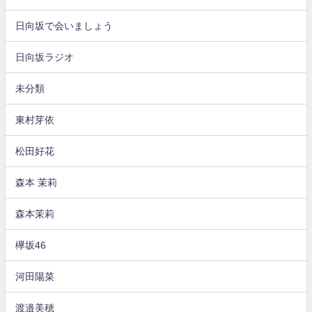
日向坂で会いましょう
日向坂ラジオ
未分類
東村芽依
松田好花
森本 茉莉
森本茉莉
欅坂46
河田陽菜
渡邉美穂