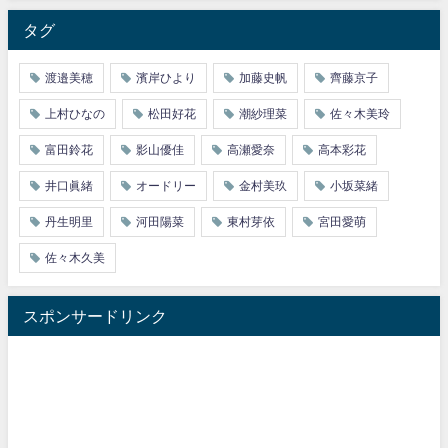
タグ
渡邉美穂
濱岸ひより
加藤史帆
齊藤京子
上村ひなの
松田好花
潮紗理菜
佐々木美玲
富田鈴花
影山優佳
高瀬愛奈
高本彩花
井口眞緒
オードリー
金村美玖
小坂菜緒
丹生明里
河田陽菜
東村芽依
宮田愛萌
佐々木久美
スポンサードリンク