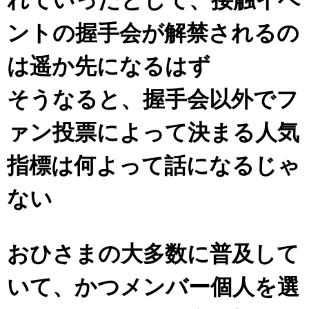
アイドル – ぷぅアンテナ / 2022年3月22日（火）のメディア情報
アイドル – ぷぅアンテナ / 【乃木坂46】井上和の『なぎおはぎ』って こん
ントの握手会が解禁されるの
ぺいとう×いちごみるく×マヨラー星人 と同じと考えてよろしいですか？
アイドル – ぷぅアンテナ / 【乃木坂46】日村勇紀 gif職人が切り抜いた名シ
は遥か先になるはず
ーン.gif
ふぇどみ！ / 【悲報】呪術廻戦、視聴率5.1%
ふぇどみ！ / 【画像】スポ－ツキャスターお姉さん・ハメまくりだったｗｗ
そうなると、握手会以外でフ
ｗｗｗｗｗｗｗｗｗｗ
ふぇどみ！ / 【悲報】母「裕福な過程が高学歴になるとか大嘘。教育に金を
ァン投票によって決まる人気
かけまくったうちの息子が団地住みの貧乏に学歴で負けた」
Powered by livedoor 相互RSS
指標は何よって話になるじゃ
ない
おひさまの大多数に普及して
いて、かつメンバー個人を選