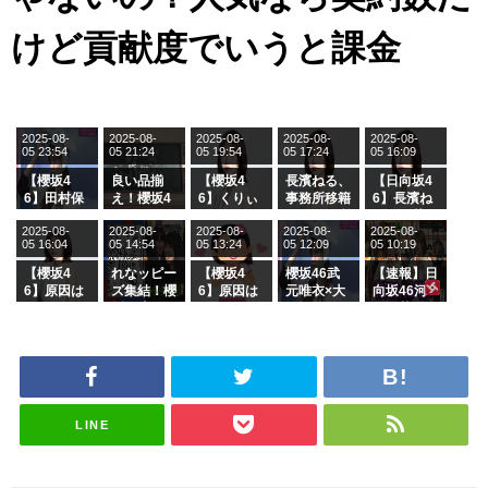
けど貢献度でいうと課金
2025-08-
2025-08-
2025-08-
2025-08-
2025-08-
05 23:54
05 21:24
05 19:54
05 17:24
05 16:09
【櫻坂4
良い品揃
【櫻坂4
長濱ねる、
【日向坂4
6】田村保
え！櫻坂4
6】くりぃ
事務所移籍
6】長濱ね
乃だけジャ
6 12thシン
むしちゅー
フラーム所
る、種花か
2025-08-
2025-08-
2025-08-
2025-08-
2025-08-
ージを脱い
グル『Mak
の2人を手
属を発表
ら移籍しフ
05 16:04
05 14:54
05 13:24
05 12:09
05 10:19
でいた理由
e or Brea
玉に取る大
ラーム所属
k』オフィ
沼晶保【く
に。これで
【櫻坂4
れなッピー
【櫻坂4
櫻坂46武
【速報】日
シャルグッ
りぃむナン
事務所に所
6】原因は
ズ集結！櫻
6】原因は
元唯衣×大
向坂46河
ズ絶賛販売
タラ】
属している
これか！？
坂46守屋
これか！？
沼晶保、お
田陽菜、グ
受付中
のは... おひ
大園玲、B
麗奈×遠藤
大園玲、B
風呂場のE
ループ卒業
さまの反応
uddiesを
理子、8/6
uddiesを
カップお姉
を発表
がこちら
ざわつかせ
「ラヴィッ
ざわつかせ
さんに恐怖
る...
ト！」水曜
る...
【くりぃむ
スタジオ出
ナンタラ】
演決定
LINE