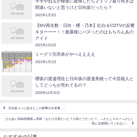
平手やねるが櫻坂に復帰したら２トップ返り咲きは
間違いないと思うけど日向坂だったら？
2021年1月3日
【MV再生数・日向・櫻・乃木】紅白＆CDTVの反響
キターーー！！披露後にバズったのはもちろんあの
アイド
2021年1月2日
ミーグリ完売表がやべええええ
2021年1月1日
櫻坂の渡邉理佐と日向坂の渡邉美穂って今芸能人と
してどっちが売れてるの？
2020年12月31日
日向坂メンに起きたこの衝撃の出来事......
ひなあい収録再開後→若林「おたけ元気だった？小坂どうだった？」→かとしスルー→かとし
「私に全然聞いてくれない」
おすすめの記事