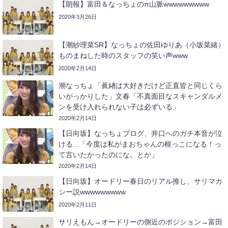
【朗報】富田＆なっちょのπ山脈wwwwwwwww
2020年3月26日
【潮紗理菜SR】なっちょの佐田ゆりあ（小坂菜緒）
ものまねした時のスタッフの笑い声www
2020年2月14日
潮なっちょ「眞緖は大好きだけど正直皆と同じくら
いがっかりした」文春「不真面目なスキャンダルメ
ンを受け入れられない子は必ずいる」
2020年2月14日
【日向坂】なっちょブログ、井口へのガチ本音が泣
ける...「今度は私がまおちゃんの根っこになる！っ
て言いたかったのにな。とか」
2020年2月14日
【日向坂】オードリー春日のリアル推し、サリマカ
シー説wwwwwwwww
2020年2月11日
サリえもん→オードリーの側近のポジション→富田