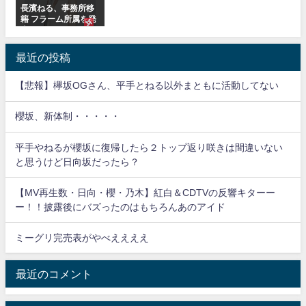
長濱ねる、事務所移
籍 フラーム所属を発
表
最近の投稿
【悲報】欅坂OGさん、平手とねる以外まともに活動してない
櫻坂、新体制・・・・・
平手やねるが櫻坂に復帰したら２トップ返り咲きは間違いない
と思うけど日向坂だったら？
【MV再生数・日向・櫻・乃木】紅白＆CDTVの反響キターー
ー！！披露後にバズったのはもちろんあのアイド
ミーグリ完売表がやべええええ
最近のコメント