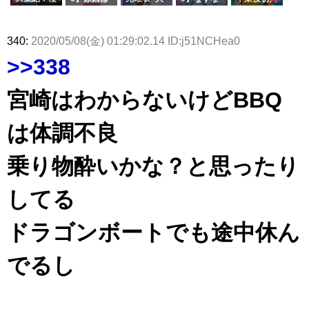
ズ絶賛販売
タラ】
属している
坂46守屋
これか！？
沼晶保、お
か中西さん
演！佐々木
受付中
のは... おひ
麗奈×遠藤
大園玲、B
風呂場のE
が号泣した
久美さん、
さまの反応
理子、8/6
uddiesを
カップお姉
2曲目っ
師匠オード
340:
2020/05/08(金) 01:29:02.14 ID:j51NCHea0
がこちら
「ラヴィッ
ざわつかせ
さんに恐怖
て...【ラヴ
リー若林さ
ト！」水曜
る...
【くりぃむ
ィット 東
んと再会し
>>338
スタジオ出
ナンタラ】
京ドーム公
た結果･･･
演決定
演】
【激レアさ
んを連れて
宮崎はわからないけどBBQ
きた。】
は体調不良
乗り物酔いかな？と思ったり
してる
ドラゴンボートでも途中休ん
でるし