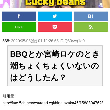
アイドル – ぷぅアンテナ / 2022年3月22日（火）のメディア情報
アイドル – ぷぅアンテナ / 【乃木坂46】井上和の『なぎおはぎ』って こん
ぺいとう×いちごみるく×マヨラー星人 と同じと考えてよろしいですか？
アイドル – ぷぅアンテナ / 【乃木坂46】日村勇紀 gif職人が切り抜いた名シ
ーン.gif
ふぇどみ！ / 【悲報】呪術廻戦、視聴率5.1%
LINE
ふぇどみ！ / 【画像】スポ－ツキャスターお姉さん・ハメまくりだったｗｗ
ｗｗｗｗｗｗｗｗｗｗ
338:
2020/05/08(金) 01:11:26.63 ID:Q80/wq1a0
ふぇどみ！ / 【悲報】母「裕福な過程が高学歴になるとか大嘘。教育に金を
かけまくったうちの息子が団地住みの貧乏に学歴で負けた」
BBQとか宮崎ロケのとき
Powered by livedoor 相互RSS
潮ちょくちょくいないの
はどうしたん？
引用元
http://fate.5ch.net/test/read.cgi/hinatazaka46/1588394762/