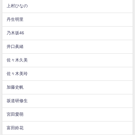
上村ひなの
丹生明里
乃木坂46
井口眞緒
佐々木久美
佐々木美玲
加藤史帆
坂道研修生
宮田愛萌
富田鈴花