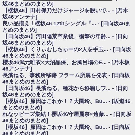
いた理由
坂46まとめのまとめ]
日向坂46まとめのまとめ / 【日向坂46】若林さん「笑えないぐらい師匠だ
【櫻坂46】田村保乃だけジャージを脱いで... - [乃木
から」佐々木久美と卒業後初の共演の様子がこちら！【激レアさん】
坂46アンテナ]
日向坂46まとめのまとめ / 【元日向坂46】情報解禁前で言えない！？丹生
良い品揃え！櫻坂46 12thシングル『... - [日向坂46ま
ちゃん、メンバーと会った模様
とめのまとめ]
乃木坂欅坂まとめのまとめ / 【日向坂46】この月、何かあるのか！？『お
【日向坂46】河田陽菜卒業後、衝撃の年齢... - [日向
願いバッハ！』ミーグリ日程がこちら
欅坂/日向坂46まとめのまとめ / 【櫻坂46】ミーグリで喧嘩！？山下瞳月、
坂46まとめのまとめ]
これはマジギレしてる
【櫻坂46】くりぃむしちゅーの2人を手玉... - [日向坂
乃木坂46アンテナ / 【櫻坂46】ハリソン守屋「ゆーづのせいです」【ラヴ
46まとめのまとめ]
ィット!】
櫻坂46武元唯衣×大沼晶保、お風呂場のE... - [乃木坂
乃木坂あんてな ～乃木坂46・欅坂46・日向坂46のニュース・情報・話題
46アンテナ]
をピックアップ / 良い品揃え！櫻坂46 12thシングル『Make or Break』オフィ
シャルグッズ絶賛販売受付中
長濱ねる、事務所移籍 フラーム所属を発表 - [日向坂
日向坂46まとめのまとめ / 【日向坂46】この月、何かあるのか！？『お願
46まとめのまとめ]
いバッハ！』ミーグリ日程がこちら
【日向坂46】長濱ねる、種花から移籍しフ... - [日向
日向坂46まとめのまとめ / 【元日向坂46】この卒業生、めちゃくちゃテレ
坂46まとめのまとめ]
ビで見かけるな
【櫻坂46】原因はこれか！？大園玲、Bu... - [坂道46
欅坂/日向坂46まとめのまとめ / 【櫻坂46】リアルミーグリであの販売も！
まとめのまとめ]
『Make or Break』オフィシャルグッズ解禁
れなッピーズ集結！櫻坂46守屋麗奈×遠藤... - [日向坂
乃木坂46アンテナ / 【櫻坂46】ミーグリで喧嘩！？山下瞳月、これはマジ
ギレしてる
46まとめのまとめ]
乃木坂あんてな ～乃木坂46・欅坂46・日向坂46のニュース・情報・話題
【櫻坂46】原因はこれか！？大園玲、Bu... - [日向坂
をピックアップ / れなッピーズ集結！櫻坂46守屋麗奈×遠藤理子、8/6「ラヴィ
46まとめのまとめ]
ット！」水曜スタジオ出演決定