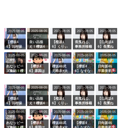
2025-08-05
2025-08-05
2025-08-05
2025-08-05
2025-08-05
【櫻坂4
良い品揃
【櫻坂4
長濱ねる、
【日向坂4
6】田村保
え！櫻坂4
6】くりぃ
事務所移籍
6】長濱ね
乃だけジャ
6 12thシン
むしちゅー
フラーム所
る、種花か
2025-08-05
2025-08-05
2025-08-05
2025-08-05
2025-08-05
ージを脱い
グル『Mak
の2人を手
属を発表
ら移籍しフ
でいた理由
e or Brea
玉に取る大
ラーム所属
k』オフィ
沼晶保【く
に。これで
れなッピー
【櫻坂4
櫻坂46武
【櫻坂4
日向坂46
シャルグッ
りぃむナン
事務所に所
ズ集結！櫻
6】原因は
元唯衣×大
6】なすな
卒業後初共
ズ絶賛販売
タラ】
属している
坂46守屋
これか！？
沼晶保、お
か中西さん
演！佐々木
受付中
のは... おひ
麗奈×遠藤
大園玲、B
風呂場のE
が号泣した
久美さん、
さまの反応
理子、8/6
uddiesを
カップお姉
2曲目っ
師匠オード
2025-08-05
2025-08-05
2025-08-05
2025-08-05
がこちら
2025-08-05
「ラヴィッ
ざわつかせ
さんに恐怖
て...【ラヴ
リー若林さ
ト！」水曜
る...
【くりぃむ
ィット 東
んと再会し
スタジオ出
ナンタラ】
京ドーム公
た結果･･･
【櫻坂4
良い品揃
【櫻坂4
長濱ねる、
【日向坂4
演決定
演】
【激レアさ
6】田村保
え！櫻坂4
6】くりぃ
事務所移籍
6】長濱ね
んを連れて
乃だけジャ
6 12thシン
むしちゅー
フラーム所
る、種花か
2025-08-05
2025-08-05
2025-08-05
2025-08-05
きた。】
2025-08-05
ージを脱い
グル『Mak
の2人を手
属を発表
ら移籍しフ
でいた理由
e or Brea
玉に取る大
ラーム所属
k』オフィ
沼晶保【く
に。これで
れなッピー
【櫻坂4
櫻坂46武
【櫻坂4
日向坂46
シャルグッ
りぃむナン
事務所に所
ズ集結！櫻
6】原因は
元唯衣×大
6】なすな
卒業後初共