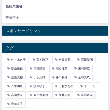
髙橋未来虹
齊藤京子
スポンサードリンク
タグ
佐々木久美
高本彩花
松田好花
宮田愛萌
影山優佳
河田陽菜
潮紗理菜
東村芽依
渡邉美穂
小坂菜緒
井口眞緒
金村美玖
丹生明里
濱岸ひより
上村ひなの
オードリー
高瀬愛奈
佐々木美玲
加藤史帆
富田鈴花
齊藤京子