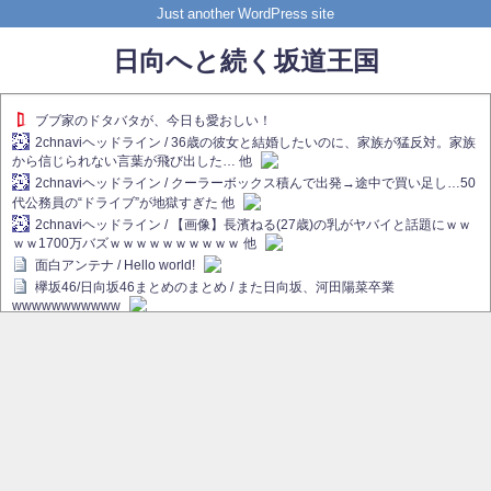
Just another WordPress site
日向へと続く坂道王国
ブブ家のドタバタが、今日も愛おしい！
2chnaviヘッドライン / 36歳の彼女と結婚したいのに、家族が猛反対。家族
から信じられない言葉が飛び出した… 他
2chnaviヘッドライン / クーラーボックス積んで出発→途中で買い足し…50
代公務員の“ドライブ”が地獄すぎた 他
2chnaviヘッドライン / 【画像】長濱ねる(27歳)の乳がヤバイと話題にｗｗ
ｗｗ1700万バズｗｗｗｗｗｗｗｗｗｗ 他
面白アンテナ / Hello world!
欅坂46/日向坂46まとめのまとめ / また日向坂、河田陽菜卒業
wwwwwwwwwww
欅坂あんてな ～欅坂46のニュース・情報・話題をピックアップ / れなぁ
画伯こと櫻坂46守屋麗奈、生放送で新作を発表【ラヴィット！】
欅坂/日向坂46まとめのまとめ / 【櫻坂46】ハリソン守屋「ゆーづのせいで
す」【ラヴィット!】
日向坂46まとめのまとめ / 長濱ねる、事務所移籍 フラーム所属を発表
日向坂46まとめのまとめ / 【日向坂46】河田陽菜卒業後、衝撃の年齢順が
こちら
乃木坂欅坂まとめのまとめ / 【日向坂46】河田陽菜推し、このときに卒業