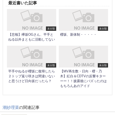
最近書いた記事
未分類
未分類
【悲報】欅坂OGさん、平手と
櫻坂、新体制・・・・・
ねる以外まともに活動してない
未分類
未分類
平手やねるが櫻坂に復帰したら
【MV再生数・日向・櫻・乃
２トップ返り咲きは間違いない
木】紅白＆CDTVの反響キター
と思うけど日向坂だったら？
ーー！！披露後にバズったのは
もちろんあのアイド
潮紗理菜
の関連記事