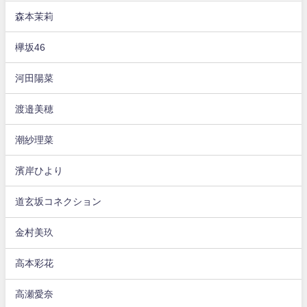
森本茉莉
欅坂46
河田陽菜
渡邉美穂
潮紗理菜
濱岸ひより
道玄坂コネクション
金村美玖
高本彩花
高瀬愛奈