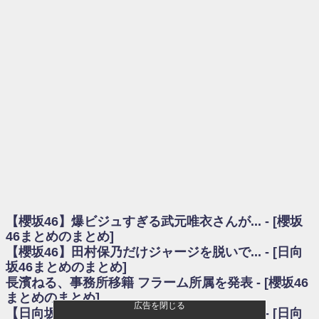
を察していた...
乃木坂46アンテナ / 長濱ねる、事務所移籍 フラーム所属を発表
乃木坂あんてな ～乃木坂46・欅坂46・日向坂46のニュース・情報・話題
をピックアップ / 【櫻坂46】ミーグリで喧嘩！？山下瞳月、これはマジギレし
てる
欅坂あんてな ～欅坂46のニュース・情報・話題をピックアップ / 良い品
揃え！櫻坂46 12thシングル『Make or Break』オフィシャルグッズ絶賛販売受
付中
欅坂/日向坂46まとめのまとめ / 【櫻坂46】原因はこれか！？大園玲、
Buddiesをざわつかせる...
乃木坂46アンテナ / 【櫻坂46】田村保乃だけジャージを脱いでいた理由
乃木坂あんてな ～乃木坂46・欅坂46・日向坂46のニュース・情報・話題
をピックアップ / 【櫻坂46】久々にあのメンバーがラヴィット出演へ！！！
日向坂46まとめのまとめ / 【櫻坂46】田村保乃だけジャージを脱いでいた
理由
【櫻坂46】爆ビジュすぎる武元唯衣さんが... - [櫻坂
日向坂46まとめのまとめ / 【日向坂46】富田鈴花1st写真集、発売記念記者
会見の模様がこちら！
46まとめのまとめ]
乃木坂欅坂まとめのまとめ / 【日向坂46】河田陽菜卒業の影響、ガチでデ
【櫻坂46】田村保乃だけジャージを脱いで... - [日向
カそう...
坂46まとめのまとめ]
欅坂あんてな ～欅坂46のニュース・情報・話題をピックアップ / れなッ
長濱ねる、事務所移籍 フラーム所属を発表 - [櫻坂46
ピーズ集結！櫻坂46守屋麗奈×遠藤理子、8/6「ラヴィット！」水曜スタジオ出
まとめのまとめ]
演決定
広告を閉じる
【日向坂46】長濱ねる、種花から移籍しフ... - [日向
欅坂/日向坂46まとめのまとめ / 【櫻坂46】田村保乃だけジャージを脱いで