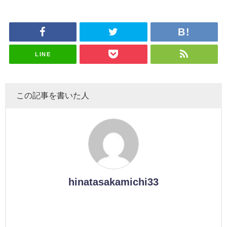
受付中
のは... おひ
大園玲、B
麗奈×遠藤
大園玲、B
風呂場のE
ループ卒業
さまの反応
uddiesを
理子、8/6
uddiesを
カップお姉
を発表
がこちら
ざわつかせ
「ラヴィッ
ざわつかせ
さんに恐怖
る...
ト！」水曜
る...
【くりぃむ
スタジオ出
ナンタラ】
演決定
LINE
この記事を書いた人
hinatasakamichi33