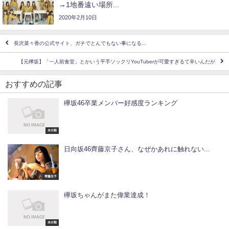
→1地番遠い場所...
2020年2月10日
長沢菜々香の公式サイト、ガチでとんでもない事になる...
【元欅坂】「一人前食堂」とかいう平手ソックリYouTuberが可愛すぎるて辛いんだが
おすすめの記事
欅坂46卒業メンバー好感度ランキング
未分類
日向坂46齊藤京子さん、なぜかあれに触れない...
齊藤京子
欅坂ちゃんがまた偉業達成！
未分類