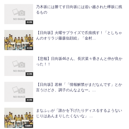
乃木坂には勝てす日向坂には追い越された欅坂に残
るもの
未分類
【日向坂】火曜サプライズで爪痕残す！「としちゃ
んのオリラジ藤森似顔絵」「金村…
未分類
【悲報】日向坂46さん、長沢菜々香さんと仲が良か
った！！
未分類
【日向坂】若林「「情報解禁がまだなんです」とか
言うけどさ、調子のんなよなー。…
未分類
まなふぃが「誰かを下げたりディスるするようない
じりはあんまりしたくないな」 …
高瀬愛奈