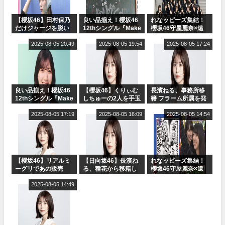
【櫻坂46】田村保乃
良い品揃え！櫻坂46
れなッピーズ集結！
だけジャージを脱い
12thシングル『Make
櫻坂46守屋麗奈×遠
でいた理由
or Break』オフィシ
藤理子、8/6「ラヴィ
2025-08-05 20:49
ャルグッズ絶賛販売
2025-08-05 19:54
ット！」水曜スタジ
2025-08-05 17:24
受付中
オ出演決定
良い品揃え！櫻坂46
【櫻坂46】くりぃむ
長濱ねる、事務所移
12thシングル『Make
しちゅーの2人を手玉
籍 フラーム所属を発
or Break』オフィシ
に取る大沼晶保【く
表
ャルグッズ絶賛販売
2025-08-05 17:19
りぃむナンタラ】
2025-08-05 16:09
2025-08-05 14:54
受付中
【櫻坂46】リアルミ
【日向坂46】長濱ね
れなッピーズ集結！
ーグリであの販売
る、種花から移籍し
櫻坂46守屋麗奈×遠
も！『Make or
フラーム所属に。こ
藤理子、8/6「ラヴィ
Break』オフィシャ
2025-08-05 14:49
れで事務所に所属し
ット！」水曜スタジ
ルグッズ解禁
ているのは... おひさ
オ出演決定
まの反応がこちら