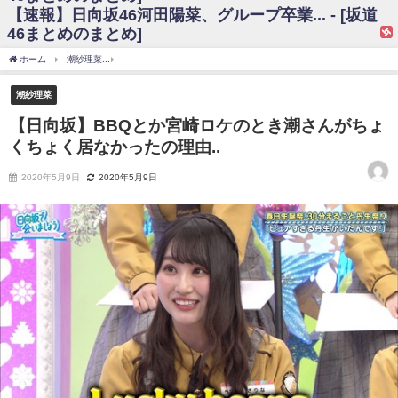
【速報】日向坂46河田陽菜、グループ卒業... - [坂道
日向坂46まとめのまとめ / 【日向坂46】富田鈴花、次の事務所が決まって
46まとめのまとめ]
そう！？
日向坂46まとめのまとめ / 【日向坂46】富田鈴花、次の事務所が決まって
ホーム
潮紗理菜
【日向坂】BBQとか宮崎ロケのとき潮さんがちょくちょく居なかった
そう！？
乃木坂46アンテナ / 【日向坂46】この月、何かあるのか！？『お願いバッ
潮紗理菜
ハ！』ミーグリ日程がこちら
乃木坂あんてな ～乃木坂46・欅坂46・日向坂46のニュース・情報・話題
【日向坂】BBQとか宮崎ロケのとき潮さんがちょ
をピックアップ / 日向坂46卒業後初共演！佐々木久美さん、師匠オードリー若
くちょく居なかったの理由..
林さんと再会した結果･･･【激レアさんを連れてきた。】
欅坂46/日向坂46まとめのまとめ / 『anan』の表紙の櫻坂46さん、多様性
の時代だと話題に
2020年5月9日
2020年5月9日
欅坂46/日向坂46まとめのまとめ / 日向坂46より重大発表！！！！
日向坂46まとめのまとめ / 【朗報】増田三莉音さんの生足
wwwwwwwwwwww
日向坂46まとめのまとめ / 筒井あやめ、アレをチラリ。こういう偶然の方
が官能的だよな？
日向坂46まとめのまとめ / 【日向坂46】富田鈴花1st写真集の先行カット、
これも素晴らしい
日向坂46まとめのまとめ / 【日向坂46】五期生着ぐるみ生写真も！ 富田鈴
花考案グッズ＆生写真5種が公開される
日向坂46まとめのまとめ / これから彼氏と行為する直前の賀喜遥香、やば
い
アイドル – ぷぅアンテナ / 「乃木坂46ののぎおび⊿」北野日奈子が生配
信！【2022.3.22 17:15〜 SHOWROOM】