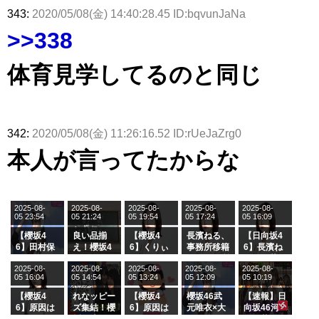
343:
2020/05/08(金) 14:40:28.45 ID:bqvunJaNa
>>338
体育見学してるのと同じ
342:
2020/05/08(金) 11:26:16.52 ID:rUeJaZrg0
本人が言ってたからな
2025-08-
2025-08-
2025-08-
2025-08-
2025-08-
05 23:54
05 21:24
05 19:54
05 17:24
05 16:09
【櫻坂4
良い品揃
【櫻坂4
長濱ねる、
【日向坂4
6】田村保
え！櫻坂4
6】くりぃ
事務所移籍
6】長濱ね
乃だけジャ
6 12thシン
むしちゅー
フラーム所
る、種花か
2025-08-
2025-08-
2025-08-
2025-08-
2025-08-
ージを脱い
グル『Mak
の2人を手
属を発表
ら移籍しフ
05 16:04
05 14:54
05 13:24
05 12:09
05 10:19
でいた理由
e or Brea
玉に取る大
ラーム所属
k』オフィ
沼晶保【く
に。これで
【櫻坂4
れなッピー
【櫻坂4
櫻坂46武
【速報】日
シャルグッ
りぃむナン
事務所に所
6】原因は
ズ集結！櫻
6】原因は
元唯衣×大
向坂46河
ズ絶賛販売
タラ】
属している
これか！？
坂46守屋
これか！？
沼晶保、お
田陽菜、グ