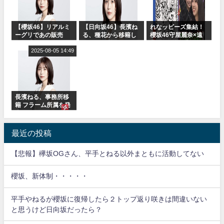
【櫻坂46】リアルミ
【日向坂46】長濱ね
れなッピーズ集結！
ーグリであの販売
る、種花から移籍し
櫻坂46守屋麗奈×遠
も！『Make or
フラーム所属に。こ
藤理子、8/6「ラヴィ
Break』オフィシャ
2025-08-05 14:49
れで事務所に所属し
ット！」水曜スタジ
ルグッズ解禁
ているのは... おひさ
オ出演決定
まの反応がこちら
長濱ねる、事務所移
籍 フラーム所属を発
表
最近の投稿
【悲報】欅坂OGさん、平手とねる以外まともに活動してない
櫻坂、新体制・・・・・
平手やねるが櫻坂に復帰したら２トップ返り咲きは間違いない
と思うけど日向坂だったら？