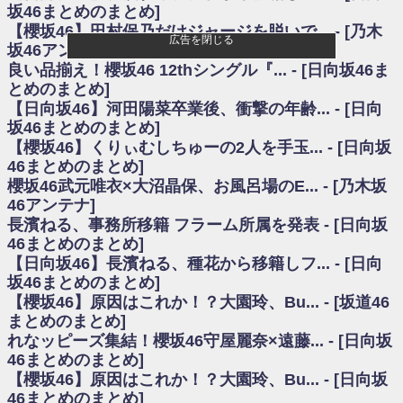
いた理由
坂46まとめのまとめ]
日向坂46まとめのまとめ / 【日向坂46】若林さん「笑えないぐらい師匠だ
【櫻坂46】田村保乃だけジャージを脱いで... - [乃木
から」佐々木久美と卒業後初の共演の様子がこちら！【激レアさん】
広告を閉じる
坂46アンテナ]
日向坂46まとめのまとめ / 【元日向坂46】情報解禁前で言えない！？丹生
良い品揃え！櫻坂46 12thシングル『... - [日向坂46ま
ちゃん、メンバーと会った模様
とめのまとめ]
乃木坂欅坂まとめのまとめ / 【日向坂46】この月、何かあるのか！？『お
【日向坂46】河田陽菜卒業後、衝撃の年齢... - [日向
願いバッハ！』ミーグリ日程がこちら
欅坂/日向坂46まとめのまとめ / 【櫻坂46】ミーグリで喧嘩！？山下瞳月、
坂46まとめのまとめ]
これはマジギレしてる
【櫻坂46】くりぃむしちゅーの2人を手玉... - [日向坂
乃木坂46アンテナ / 【櫻坂46】ハリソン守屋「ゆーづのせいです」【ラヴ
46まとめのまとめ]
ィット!】
櫻坂46武元唯衣×大沼晶保、お風呂場のE... - [乃木坂
乃木坂あんてな ～乃木坂46・欅坂46・日向坂46のニュース・情報・話題
46アンテナ]
をピックアップ / 良い品揃え！櫻坂46 12thシングル『Make or Break』オフィ
シャルグッズ絶賛販売受付中
長濱ねる、事務所移籍 フラーム所属を発表 - [日向坂
日向坂46まとめのまとめ / 【日向坂46】この月、何かあるのか！？『お願
46まとめのまとめ]
いバッハ！』ミーグリ日程がこちら
【日向坂46】長濱ねる、種花から移籍しフ... - [日向
日向坂46まとめのまとめ / 【元日向坂46】この卒業生、めちゃくちゃテレ
坂46まとめのまとめ]
ビで見かけるな
【櫻坂46】原因はこれか！？大園玲、Bu... - [坂道46
欅坂/日向坂46まとめのまとめ / 【櫻坂46】リアルミーグリであの販売も！
まとめのまとめ]
『Make or Break』オフィシャルグッズ解禁
れなッピーズ集結！櫻坂46守屋麗奈×遠藤... - [日向坂
乃木坂46アンテナ / 【櫻坂46】ミーグリで喧嘩！？山下瞳月、これはマジ
ギレしてる
46まとめのまとめ]
乃木坂あんてな ～乃木坂46・欅坂46・日向坂46のニュース・情報・話題
【櫻坂46】原因はこれか！？大園玲、Bu... - [日向坂
をピックアップ / れなッピーズ集結！櫻坂46守屋麗奈×遠藤理子、8/6「ラヴィ
46まとめのまとめ]
ット！」水曜スタジオ出演決定