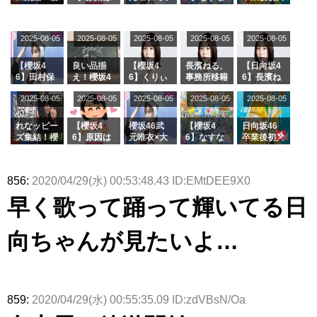
ズ絶賛販売
タラ】
属している
坂46守屋
これか！？
沼晶保、お
か中西さん
演！佐々木
受付中
のは... おひ
麗奈×遠藤
大園玲、B
風呂場のE
が号泣した
久美さん、
さまの反応
理子、8/6
uddiesを
カップお姉
2曲目っ
師匠オード
2025-08-05
2025-08-05
2025-08-05
2025-08-05
がこちら
2025-08-05
「ラヴィッ
ざわつかせ
さんに恐怖
て...【ラヴ
リー若林さ
ト！」水曜
る...
【くりぃむ
ィット 東
んと再会し
スタジオ出
ナンタラ】
京ドーム公
た結果･･･
【櫻坂4
良い品揃
【櫻坂4
長濱ねる、
【日向坂4
演決定
演】
【激レアさ
6】田村保
え！櫻坂4
6】くりぃ
事務所移籍
6】長濱ね
んを連れて
乃だけジャ
6 12thシン
むしちゅー
フラーム所
る、種花か
2025-08-05
2025-08-05
2025-08-05
2025-08-05
きた。】
2025-08-05
ージを脱い
グル『Mak
の2人を手
属を発表
ら移籍しフ
でいた理由
e or Brea
玉に取る大
ラーム所属
k』オフィ
沼晶保【く
に。これで
れなッピー
【櫻坂4
櫻坂46武
【櫻坂4
日向坂46
シャルグッ
りぃむナン
事務所に所
ズ集結！櫻
6】原因は
元唯衣×大
6】なすな
卒業後初共
ズ絶賛販売
タラ】
属している
坂46守屋
これか！？
沼晶保、お
か中西さん
演！佐々木
受付中
のは... おひ
麗奈×遠藤
大園玲、B
風呂場のE
が号泣した
久美さん、
さまの反応
理子、8/6
uddiesを
カップお姉
2曲目っ
師匠オード
856:
2020/04/29(水) 00:53:48.43 ID:EMtDEE9X0
がこちら
「ラヴィッ
ざわつかせ
さんに恐怖
て...【ラヴ
リー若林さ
ト！」水曜
る...
【くりぃむ
ィット 東
んと再会し
早く歌って踊って輝いてる日
スタジオ出
ナンタラ】
京ドーム公
た結果･･･
演決定
演】
【激レアさ
んを連れて
向ちゃんが見たいよ…
きた。】
859:
2020/04/29(水) 00:55:35.09 ID:zdVBsN/Oa