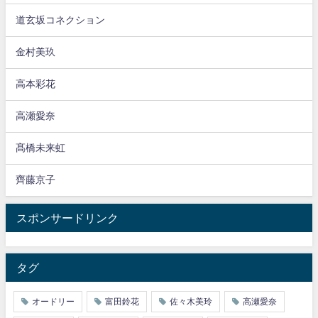
道玄坂コネクション
金村美玖
高本彩花
高瀬愛奈
髙橋未来虹
齊藤京子
スポンサードリンク
タグ
オードリー
富田鈴花
佐々木美玲
高瀬愛奈