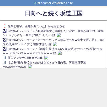
Just another WordPress site
日向へと続く坂道王国
先輩と後輩、距離が変わった日から始まる恋
2chnaviヘッドライン / 36歳の彼女と結婚したいのに、家族が猛反対。家族
から信じられない言葉が飛び出した… 他
2chnaviヘッドライン / クーラーボックス積んで出発→途中で買い足し…50
代公務員の“ドライブ”が地獄すぎた 他
2chnaviヘッドライン / 【画像】長濱ねる(27歳)の乳がヤバイと話題にｗｗ
ｗｗ1700万バズｗｗｗｗｗｗｗｗｗｗ 他
面白アンテナ / Hello world!
欅坂46/日向坂46まとめのまとめ / また日向坂、河田陽菜卒業
wwwwwwwwwww
欅坂あんてな ～欅坂46のニュース・情報・話題をピックアップ / れなぁ
画伯こと櫻坂46守屋麗奈、生放送で新作を発表【ラヴィット！】
欅坂/日向坂46まとめのまとめ / 【櫻坂46】ハリソン守屋「ゆーづのせいで
す」【ラヴィット!】
日向坂46まとめのまとめ / 長濱ねる、事務所移籍 フラーム所属を発表
日向坂46まとめのまとめ / 【日向坂46】河田陽菜卒業後、衝撃の年齢順が
こちら
乃木坂欅坂まとめのまとめ / 【日向坂46】河田陽菜推し、このときに卒業