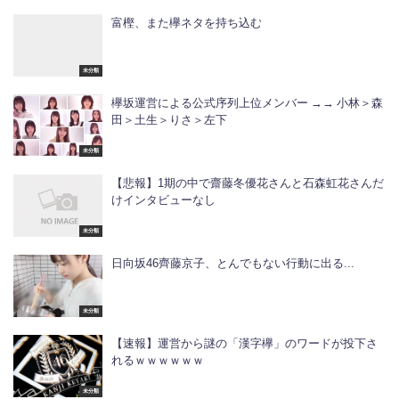
富樫、また欅ネタを持ち込む
未分類
欅坂運営による公式序列上位メンバー →→ 小林＞森
田＞土生＞りさ＞左下
未分類
【悲報】1期の中で齋藤冬優花さんと石森虹花さんだ
けインタビューなし
未分類
日向坂46齊藤京子、とんでもない行動に出る...
未分類
【速報】運営から謎の「漢字欅」のワードが投下さ
れるｗｗｗｗｗｗ
未分類