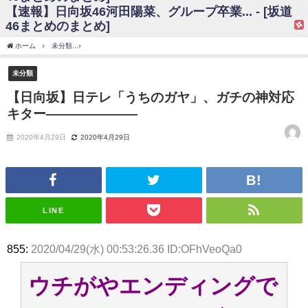
【速報】日向坂46河田陽菜、グループ卒業... - [坂道
日向坂46まとめのまとめ / 【日向坂46】富田鈴花、次の事務所が決まって
46まとめのまとめ]
そう！？
日向坂46まとめのまとめ / 【日向坂46】富田鈴花、次の事務所が決まって
ホーム
未分類
【日向坂】日テレ「うちのガヤ」、ガチの神対応キター――――――
そう！？
乃木坂46アンテナ / 【日向坂46】この月、何かあるのか！？『お願いバッ
未分類
ハ！』ミーグリ日程がこちら
乃木坂あんてな ～乃木坂46・欅坂46・日向坂46のニュース・情報・話題
【日向坂】日テレ「うちのガヤ」、ガチの神対応
をピックアップ / 日向坂46卒業後初共演！佐々木久美さん、師匠オードリー若
キター―――――――
林さんと再会した結果･･･【激レアさんを連れてきた。】
欅坂46/日向坂46まとめのまとめ / 『anan』の表紙の櫻坂46さん、多様性
の時代だと話題に
2020年4月29日
2020年4月29日
欅坂46/日向坂46まとめのまとめ / 日向坂46より重大発表！！！！
日向坂46まとめのまとめ / 【朗報】増田三莉音さんの生足
wwwwwwwwwwww
日向坂46まとめのまとめ / 筒井あやめ、アレをチラリ。こういう偶然の方
が官能的だよな？
LINE
日向坂46まとめのまとめ / 【日向坂46】富田鈴花1st写真集の先行カット、
これも素晴らしい
日向坂46まとめのまとめ / 【日向坂46】五期生着ぐるみ生写真も！ 富田鈴
855:
2020/04/29(水) 00:53:26.36 ID:OFhVeoQa0
花考案グッズ＆生写真5種が公開される
日向坂46まとめのまとめ / これから彼氏と行為する直前の賀喜遥香、やば
い
ウチがやエンディングで
アイドル – ぷぅアンテナ / 「乃木坂46ののぎおび⊿」北野日奈子が生配
信！【2022.3.22 17:15〜 SHOWROOM】