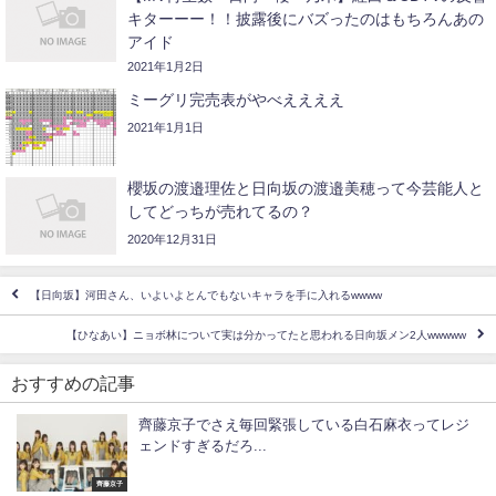
キターーー！！披露後にバズったのはもちろんあの
アイド
2021年1月2日
ミーグリ完売表がやべええええ
2021年1月1日
櫻坂の渡邉理佐と日向坂の渡邉美穂って今芸能人と
してどっちが売れてるの？
2020年12月31日
【日向坂】河田さん、いよいよとんでもないキャラを手に入れるwwww
【ひなあい】ニョボ林について実は分かってたと思われる日向坂メン2人wwwww
おすすめの記事
齊藤京子でさえ毎回緊張している白石麻衣ってレジ
ェンドすぎるだろ...
齊藤京子