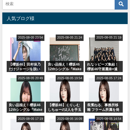
人気ブログ様
2025-08-05 23:54
2025-08-05 21:24
2025-08-05 21:19
【櫻坂46】田村保乃
良い品揃え！櫻坂46
れなッピーズ集結！
だけジャージを脱い
12thシングル『Make
櫻坂46守屋麗奈×遠
でいた理由
or Break』オフィシ
藤理子、8/6「ラヴィ
2025-08-05 20:49
ャルグッズ絶賛販売
2025-08-05 19:54
ット！」水曜スタジ
2025-08-05 17:24
受付中
オ出演決定
良い品揃え！櫻坂46
【櫻坂46】くりぃむ
長濱ねる、事務所移
12thシングル『Make
しちゅーの2人を手玉
籍 フラーム所属を発
or Break』オフィシ
に取る大沼晶保【く
表
ャルグッズ絶賛販売
2025-08-05 17:19
りぃむナンタラ】
2025-08-05 16:09
2025-08-05 14:54
受付中