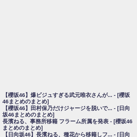
を察していた...
乃木坂46アンテナ / 長濱ねる、事務所移籍 フラーム所属を発表
乃木坂あんてな ～乃木坂46・欅坂46・日向坂46のニュース・情報・話題
をピックアップ / 【櫻坂46】ミーグリで喧嘩！？山下瞳月、これはマジギレし
てる
欅坂あんてな ～欅坂46のニュース・情報・話題をピックアップ / 良い品
揃え！櫻坂46 12thシングル『Make or Break』オフィシャルグッズ絶賛販売受
付中
欅坂/日向坂46まとめのまとめ / 【櫻坂46】原因はこれか！？大園玲、
Buddiesをざわつかせる...
乃木坂46アンテナ / 【櫻坂46】田村保乃だけジャージを脱いでいた理由
乃木坂あんてな ～乃木坂46・欅坂46・日向坂46のニュース・情報・話題
をピックアップ / 【櫻坂46】久々にあのメンバーがラヴィット出演へ！！！
日向坂46まとめのまとめ / 【櫻坂46】田村保乃だけジャージを脱いでいた
理由
【櫻坂46】爆ビジュすぎる武元唯衣さんが... - [櫻坂
日向坂46まとめのまとめ / 【日向坂46】富田鈴花1st写真集、発売記念記者
会見の模様がこちら！
46まとめのまとめ]
乃木坂欅坂まとめのまとめ / 【日向坂46】河田陽菜卒業の影響、ガチでデ
【櫻坂46】田村保乃だけジャージを脱いで... - [日向
カそう...
坂46まとめのまとめ]
欅坂あんてな ～欅坂46のニュース・情報・話題をピックアップ / れなッ
長濱ねる、事務所移籍 フラーム所属を発表 - [櫻坂46
ピーズ集結！櫻坂46守屋麗奈×遠藤理子、8/6「ラヴィット！」水曜スタジオ出
まとめのまとめ]
演決定
【日向坂46】長濱ねる、種花から移籍しフ... - [日向
欅坂/日向坂46まとめのまとめ / 【櫻坂46】田村保乃だけジャージを脱いで