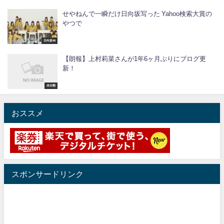
せやねんで一瞬だけ日向坂写った Yahoo検索大賞の
やつで
日向坂46
【朗報】上村莉菜さんが1年6ヶ月ぶりにブログ更
新！
未分類
おススメ
スポンサードリンク