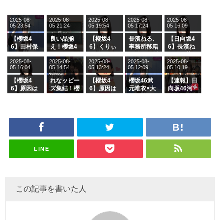
2025-08-
2025-08-
2025-08-
2025-08-
2025-08-
05 23:54
05 21:24
05 19:54
05 17:24
05 16:09
【櫻坂4
良い品揃
【櫻坂4
長濱ねる、
【日向坂4
6】田村保
え！櫻坂4
6】くりぃ
事務所移籍
6】長濱ね
乃だけジャ
6 12thシン
むしちゅー
フラーム所
る、種花か
2025-08-
2025-08-
2025-08-
2025-08-
2025-08-
ージを脱い
グル『Mak
の2人を手
属を発表
ら移籍しフ
05 16:04
05 14:54
05 13:24
05 12:09
05 10:19
でいた理由
e or Brea
玉に取る大
ラーム所属
k』オフィ
沼晶保【く
に。これで
【櫻坂4
れなッピー
【櫻坂4
櫻坂46武
【速報】日
シャルグッ
りぃむナン
事務所に所
6】原因は
ズ集結！櫻
6】原因は
元唯衣×大
向坂46河
ズ絶賛販売
タラ】
属している
これか！？
坂46守屋
これか！？
沼晶保、お
田陽菜、グ
受付中
のは... おひ
大園玲、B
麗奈×遠藤
大園玲、B
風呂場のE
ループ卒業
さまの反応
uddiesを
理子、8/6
uddiesを
カップお姉
を発表
がこちら
ざわつかせ
「ラヴィッ
ざわつかせ
さんに恐怖
る...
ト！」水曜
る...
【くりぃむ
スタジオ出
ナンタラ】
演決定
LINE
この記事を書いた人