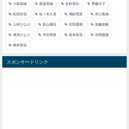
小坂菜緒
渡邉美穂
金村美玖
齊藤京子
松田好花
佐々木久美
潮紗理菜
井口眞緒
上村ひなの
影山優佳
宮田愛萌
加藤史帆
濱岸ひより
丹生明里
高本彩花
河田陽菜
東村芽依
スポンサードリンク