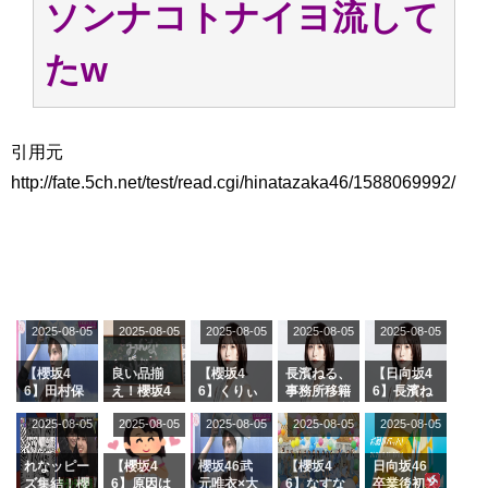
ソンナコトナイヨ流して
アイドル – ぷぅアンテナ / 2022年3月22日（火）のメディア情報
アイドル – ぷぅアンテナ / 【乃木坂46】井上和の『なぎおはぎ』って こん
ぺいとう×いちごみるく×マヨラー星人 と同じと考えてよろしいですか？
たw
アイドル – ぷぅアンテナ / 【乃木坂46】日村勇紀 gif職人が切り抜いた名シ
ーン.gif
ふぇどみ！ / 【悲報】呪術廻戦、視聴率5.1%
ふぇどみ！ / 【画像】スポ－ツキャスターお姉さん・ハメまくりだったｗｗ
引用元
ｗｗｗｗｗｗｗｗｗｗ
http://fate.5ch.net/test/read.cgi/hinatazaka46/1588069992/
ふぇどみ！ / 【悲報】母「裕福な過程が高学歴になるとか大嘘。教育に金を
かけまくったうちの息子が団地住みの貧乏に学歴で負けた」
Powered by livedoor 相互RSS
2025-08-05
2025-08-05
2025-08-05
2025-08-05
2025-08-05
【櫻坂4
良い品揃
【櫻坂4
長濱ねる、
【日向坂4
6】田村保
え！櫻坂4
6】くりぃ
事務所移籍
6】長濱ね
乃だけジャ
6 12thシン
むしちゅー
フラーム所
る、種花か
2025-08-05
2025-08-05
2025-08-05
2025-08-05
2025-08-05
ージを脱い
グル『Mak
の2人を手
属を発表
ら移籍しフ
でいた理由
e or Brea
玉に取る大
ラーム所属
k』オフィ
沼晶保【く
に。これで
れなッピー
【櫻坂4
櫻坂46武
【櫻坂4
日向坂46
シャルグッ
りぃむナン
事務所に所
ズ集結！櫻
6】原因は
元唯衣×大
6】なすな
卒業後初共