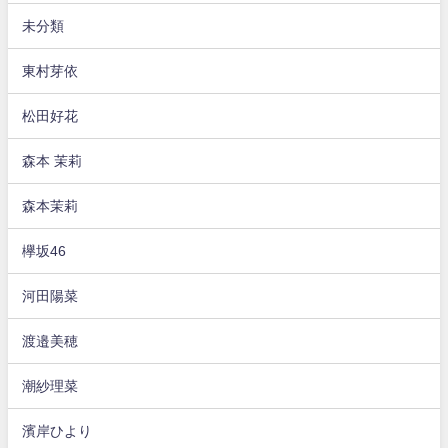
未分類
東村芽依
松田好花
森本 茉莉
森本茉莉
欅坂46
河田陽菜
渡邉美穂
潮紗理菜
濱岸ひより