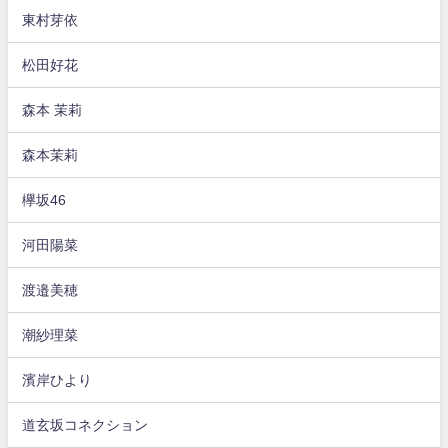
東村芽依
松田好花
森本 茉莉
森本茉莉
欅坂46
河田陽菜
渡邉美穂
潮紗理菜
濱岸ひより
道玄坂コネクション