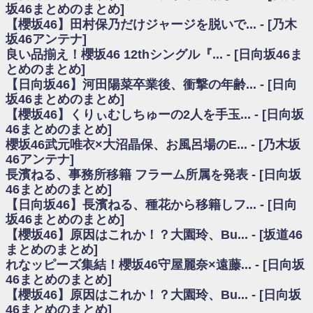
いた理由
坂46まとめのまとめ]
日向坂46まとめのまとめ / 【日向坂46】若林さん「笑えないぐらい師匠だ
【櫻坂46】田村保乃だけジャージを脱いで... - [乃木
から」佐々木久美と卒業後初の共演の様子がこちら！【激レアさん】
坂46アンテナ]
日向坂46まとめのまとめ / 【元日向坂46】情報解禁前で言えない！？丹生
良い品揃え！櫻坂46 12thシングル『... - [日向坂46ま
ちゃん、メンバーと会った模様
とめのまとめ]
乃木坂欅坂まとめのまとめ / 【日向坂46】この月、何かあるのか！？『お
【日向坂46】河田陽菜卒業後、衝撃の年齢... - [日向
願いバッハ！』ミーグリ日程がこちら
欅坂/日向坂46まとめのまとめ / 【櫻坂46】ミーグリで喧嘩！？山下瞳月、
坂46まとめのまとめ]
これはマジギレしてる
【櫻坂46】くりぃむしちゅーの2人を手玉... - [日向坂
乃木坂46アンテナ / 【櫻坂46】ハリソン守屋「ゆーづのせいです」【ラヴ
46まとめのまとめ]
ィット!】
櫻坂46武元唯衣×大沼晶保、お風呂場のE... - [乃木坂
乃木坂あんてな ～乃木坂46・欅坂46・日向坂46のニュース・情報・話題
46アンテナ]
をピックアップ / 良い品揃え！櫻坂46 12thシングル『Make or Break』オフィ
シャルグッズ絶賛販売受付中
長濱ねる、事務所移籍 フラーム所属を発表 - [日向坂
日向坂46まとめのまとめ / 【日向坂46】この月、何かあるのか！？『お願
46まとめのまとめ]
いバッハ！』ミーグリ日程がこちら
【日向坂46】長濱ねる、種花から移籍しフ... - [日向
日向坂46まとめのまとめ / 【元日向坂46】この卒業生、めちゃくちゃテレ
坂46まとめのまとめ]
ビで見かけるな
【櫻坂46】原因はこれか！？大園玲、Bu... - [坂道46
欅坂/日向坂46まとめのまとめ / 【櫻坂46】リアルミーグリであの販売も！
まとめのまとめ]
『Make or Break』オフィシャルグッズ解禁
れなッピーズ集結！櫻坂46守屋麗奈×遠藤... - [日向坂
乃木坂46アンテナ / 【櫻坂46】ミーグリで喧嘩！？山下瞳月、これはマジ
ギレしてる
46まとめのまとめ]
乃木坂あんてな ～乃木坂46・欅坂46・日向坂46のニュース・情報・話題
【櫻坂46】原因はこれか！？大園玲、Bu... - [日向坂
をピックアップ / れなッピーズ集結！櫻坂46守屋麗奈×遠藤理子、8/6「ラヴィ
46まとめのまとめ]
ット！」水曜スタジオ出演決定