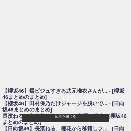
を察していた...
乃木坂46アンテナ / 長濱ねる、事務所移籍 フラーム所属を発表
乃木坂あんてな ～乃木坂46・欅坂46・日向坂46のニュース・情報・話題
をピックアップ / 【櫻坂46】ミーグリで喧嘩！？山下瞳月、これはマジギレし
てる
欅坂あんてな ～欅坂46のニュース・情報・話題をピックアップ / 良い品
揃え！櫻坂46 12thシングル『Make or Break』オフィシャルグッズ絶賛販売受
付中
欅坂/日向坂46まとめのまとめ / 【櫻坂46】原因はこれか！？大園玲、
Buddiesをざわつかせる...
乃木坂46アンテナ / 【櫻坂46】田村保乃だけジャージを脱いでいた理由
乃木坂あんてな ～乃木坂46・欅坂46・日向坂46のニュース・情報・話題
をピックアップ / 【櫻坂46】久々にあのメンバーがラヴィット出演へ！！！
日向坂46まとめのまとめ / 【櫻坂46】田村保乃だけジャージを脱いでいた
理由
【櫻坂46】爆ビジュすぎる武元唯衣さんが... - [櫻坂
日向坂46まとめのまとめ / 【日向坂46】富田鈴花1st写真集、発売記念記者
会見の模様がこちら！
46まとめのまとめ]
乃木坂欅坂まとめのまとめ / 【日向坂46】河田陽菜卒業の影響、ガチでデ
【櫻坂46】田村保乃だけジャージを脱いで... - [日向
カそう...
坂46まとめのまとめ]
欅坂あんてな ～欅坂46のニュース・情報・話題をピックアップ / れなッ
長濱ねる、事務所移籍 フラーム所属を発表 - [櫻坂46
広告を閉じる
ピーズ集結！櫻坂46守屋麗奈×遠藤理子、8/6「ラヴィット！」水曜スタジオ出
まとめのまとめ]
演決定
【日向坂46】長濱ねる、種花から移籍しフ... - [日向
欅坂/日向坂46まとめのまとめ / 【櫻坂46】田村保乃だけジャージを脱いで