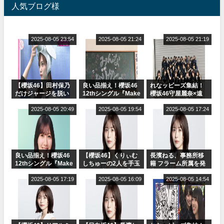
人気ブログ様
2025-08-05 23:54
2025-08-05 21:24
2025-08-05 21:19
【櫻坂46】田村保乃
良い品揃え！櫻坂46
れなッピーズ集結！
だけジャージを脱い
12thシングル『Make
櫻坂46守屋麗奈×遠
でいた理由
or Break』オフィシ
藤理子、8/6「ラヴィ
2025-08-05 20:49
ャルグッズ絶賛販売
2025-08-05 19:54
ット！」水曜スタジ
2025-08-05 17:24
受付中
オ出演決定
良い品揃え！櫻坂46
【櫻坂46】くりぃむ
長濱ねる、事務所移
12thシングル『Make
しちゅーの2人を手玉
籍 フラーム所属を発
or Break』オフィシ
に取る大沼晶保【く
表
ャルグッズ絶賛販売
2025-08-05 17:19
りぃむナンタラ】
2025-08-05 16:09
2025-08-05 14:54
受付中