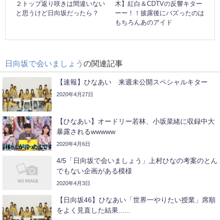
２トップ返り咲きは間違いない
木】紅白＆CDTVの反響キター
と思うけど日向坂だったら？
ーー！！披露後にバズったのは
もちろんあのアイド
日向坂で会いましょう
の関連記事
【速報】ひなあい 来週未公開スペシャルキター
2020年4月27日
【ひなあい】オードリー若林、小坂菜緒に収録中大
暴露されるwwwww
2020年4月6日
4/5「日向坂で会いましょう」上村ひなの考案のとん
でもない企画がある模様
2020年4月3日
【日向坂46】ひなあい「世界一やりたい授業」席順
をよく見直した結果......