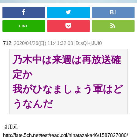
アイドル – ぷぅアンテナ / 2022年3月22日（火）のメディア情報
アイドル – ぷぅアンテナ / 【乃木坂46】井上和の『なぎおはぎ』って こん
ぺいとう×いちごみるく×マヨラー星人 と同じと考えてよろしいですか？
アイドル – ぷぅアンテナ / 【乃木坂46】日村勇紀 gif職人が切り抜いた名シ
LINE
ーン.gif
ふぇどみ！ / 【悲報】呪術廻戦、視聴率5.1%
ふぇどみ！ / 【画像】スポ－ツキャスターお姉さん・ハメまくりだったｗｗ
712:
2020/04/26(日) 11:41:32.03 ID:sQl+jJUf0
ｗｗｗｗｗｗｗｗｗｗ
ふぇどみ！ / 【悲報】母「裕福な過程が高学歴になるとか大嘘。教育に金を
かけまくったうちの息子が団地住みの貧乏に学歴で負けた」
乃木中は来週は再放送確
Powered by livedoor 相互RSS
定か
我がひなましょう軍はど
うなんだ
引用元
http://fate.5ch.net/test/read.cgi/hinatazaka46/1587827080/