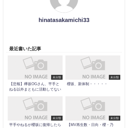
hinatasakamichi33
最近書いた記事
未分類
未分類
【悲報】欅坂OGさん、平手と
櫻坂、新体制・・・・・
ねる以外まともに活動してない
未分類
未分類
平手やねるが櫻坂に復帰したら
【MV再生数・日向・櫻・乃