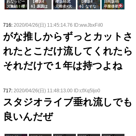
れなッピー
【櫻坂4
櫻坂46武
【櫻坂4
日向坂46
シャルグッ
りぃむナン
事務所に所
ズ集結！櫻
6】原因は
元唯衣×大
6】なすな
卒業後初共
ズ絶賛販売
タラ】
属している
坂46守屋
これか！？
沼晶保、お
か中西さん
演！佐々木
受付中
のは... おひ
麗奈×遠藤
大園玲、B
風呂場のE
が号泣した
久美さん、
さまの反応
理子、8/6
uddiesを
カップお姉
2曲目っ
師匠オード
716:
2020/04/26(日) 11:45:14.76 ID:wwJbxFiI0
がこちら
「ラヴィッ
ざわつかせ
さんに恐怖
て...【ラヴ
リー若林さ
ト！」水曜
る...
【くりぃむ
ィット 東
んと再会し
がな推しからずっとカットさ
スタジオ出
ナンタラ】
京ドーム公
た結果･･･
演決定
演】
【激レアさ
んを連れて
れたとこだけ流してくれたら
きた。】
それだけで１年は持つよね
717:
2020/04/26(日) 11:48:13.00 ID:cfXq5Ijo0
スタジオライブ垂れ流しでも
良いんだぜ