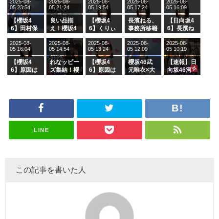
2025-08-
2025-08-
2025-08-
2025-08-
2025-08-
05 23:54
05 21:24
05 19:54
05 17:24
05 16:09
【櫻坂4
良い品揃
【櫻坂4
長濱ねる、
【日向坂4
6】田村保
え！櫻坂4
6】くりぃ
事務所移籍
6】長濱ね
乃だけジャ
6 12thシン
むしちゅー
フラーム所
る、種花か
2025-08-
2025-08-
2025-08-
2025-08-
2025-08-
ージを脱い
グル『Mak
の2人を手
属を発表
ら移籍しフ
05 16:04
05 14:54
05 13:24
05 12:09
05 10:19
でいた理由
e or Brea
玉に取る大
ラーム所属
k』オフィ
沼晶保【く
に。これで
【櫻坂4
れなッピー
【櫻坂4
櫻坂46武
【速報】日
シャルグッ
りぃむナン
事務所に所
6】原因は
ズ集結！櫻
6】原因は
元唯衣×大
向坂46河
ズ絶賛販売
タラ】
属している
これか！？
坂46守屋
これか！？
沼晶保、お
田陽菜、グ
受付中
のは... おひ
大園玲、B
麗奈×遠藤
大園玲、B
風呂場のE
ループ卒業
さまの反応
uddiesを
理子、8/6
uddiesを
カップお姉
を発表
がこちら
ざわつかせ
「ラヴィッ
ざわつかせ
さんに恐怖
る...
ト！」水曜
る...
【くりぃむ
スタジオ出
ナンタラ】
演決定
LINE
この記事を書いた人