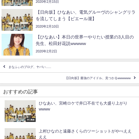
2020年2月15日
【日向坂】ひなあい、電気グルーヴのシャングリラ
を流してしまう【ピエール瀧】
2020年2月10日
【ひなあい】本日の世界一やりたい授業の3人目の
先生、松田好花説wwwww
2020年2月2日
まなふぃのブログ、ヤバい......
【日向坂】最強のアイドル、見つかるwwwwww
おすすめの記事
ひなあい、宮崎ロケで井口不在でも大盛り上がり
wwww
井口眞緒
上村ひなのと遠藤さくらのツーショットがやべええ
ええ