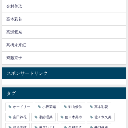
金村美玖
高本彩花
高瀬愛奈
髙橋未来虹
齊藤京子
スポンサードリンク
タグ
オードリー
小坂菜緒
影山優佳
高本彩花
富田鈴花
潮紗理菜
佐々木美玲
佐々木久美
渡邉美穂
濱岸ひより
金村美玖
井口眞緒