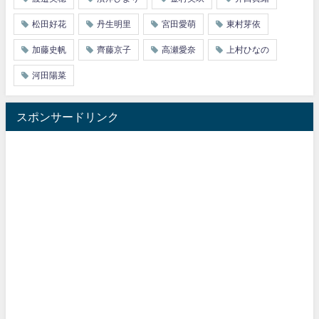
松田好花
丹生明里
宮田愛萌
東村芽依
加藤史帆
齊藤京子
高瀬愛奈
上村ひなの
河田陽菜
スポンサードリンク