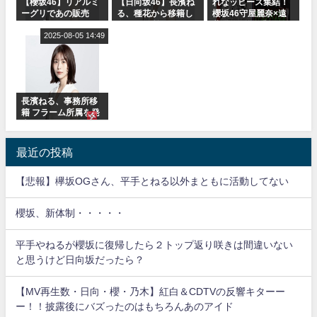
【櫻坂46】リアルミ
【日向坂46】長濱ね
れなッピーズ集結！
ーグリであの販売
る、種花から移籍し
櫻坂46守屋麗奈×遠
も！『Make or
フラーム所属に。こ
藤理子、8/6「ラヴィ
Break』オフィシャ
2025-08-05 14:49
れで事務所に所属し
ット！」水曜スタジ
ルグッズ解禁
ているのは... おひさ
オ出演決定
まの反応がこちら
長濱ねる、事務所移
籍 フラーム所属を発
表
最近の投稿
【悲報】欅坂OGさん、平手とねる以外まともに活動してない
櫻坂、新体制・・・・・
平手やねるが櫻坂に復帰したら２トップ返り咲きは間違いない
と思うけど日向坂だったら？
【MV再生数・日向・櫻・乃木】紅白＆CDTVの反響キターー
ー！！披露後にバズったのはもちろんあのアイド