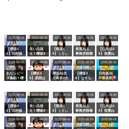
2025-08-05
2025-08-05
2025-08-05
2025-08-05
2025-08-05
【櫻坂4
良い品揃
【櫻坂4
長濱ねる、
【日向坂4
6】田村保
え！櫻坂4
6】くりぃ
事務所移籍
6】長濱ね
乃だけジャ
6 12thシン
むしちゅー
フラーム所
る、種花か
2025-08-05
2025-08-05
2025-08-05
2025-08-05
2025-08-05
ージを脱い
グル『Mak
の2人を手
属を発表
ら移籍しフ
でいた理由
e or Brea
玉に取る大
ラーム所属
k』オフィ
沼晶保【く
に。これで
れなッピー
【櫻坂4
櫻坂46武
【櫻坂4
日向坂46
シャルグッ
りぃむナン
事務所に所
ズ集結！櫻
6】原因は
元唯衣×大
6】なすな
卒業後初共
ズ絶賛販売
タラ】
属している
坂46守屋
これか！？
沼晶保、お
か中西さん
演！佐々木
受付中
のは... おひ
麗奈×遠藤
大園玲、B
風呂場のE
が号泣した
久美さん、
さまの反応
理子、8/6
uddiesを
カップお姉
2曲目っ
師匠オード
2025-08-05
2025-08-05
2025-08-05
2025-08-05
がこちら
2025-08-05
「ラヴィッ
ざわつかせ
さんに恐怖
て...【ラヴ
リー若林さ
ト！」水曜
る...
【くりぃむ
ィット 東
んと再会し
スタジオ出
ナンタラ】
京ドーム公
た結果･･･
【櫻坂4
良い品揃
【櫻坂4
長濱ねる、
【日向坂4
演決定
演】
【激レアさ
6】田村保
え！櫻坂4
6】くりぃ
事務所移籍
6】長濱ね
んを連れて
乃だけジャ
6 12thシン
むしちゅー
フラーム所
る、種花か
2025-08-05
2025-08-05
2025-08-05
2025-08-05
きた。】
2025-08-05
ージを脱い
グル『Mak
の2人を手
属を発表
ら移籍しフ
でいた理由
e or Brea
玉に取る大
ラーム所属
k』オフィ
沼晶保【く
に。これで