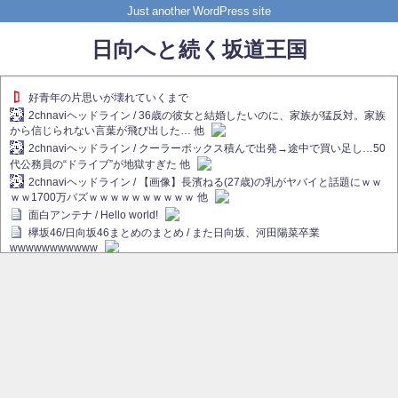
Just another WordPress site
日向へと続く坂道王国
好青年の片思いが壊れていくまで
2chnaviヘッドライン / 36歳の彼女と結婚したいのに、家族が猛反対。家族
から信じられない言葉が飛び出した… 他
2chnaviヘッドライン / クーラーボックス積んで出発→途中で買い足し…50
代公務員の“ドライブ”が地獄すぎた 他
2chnaviヘッドライン / 【画像】長濱ねる(27歳)の乳がヤバイと話題にｗｗ
ｗｗ1700万バズｗｗｗｗｗｗｗｗｗｗ 他
面白アンテナ / Hello world!
欅坂46/日向坂46まとめのまとめ / また日向坂、河田陽菜卒業
wwwwwwwwwww
欅坂あんてな ～欅坂46のニュース・情報・話題をピックアップ / れなぁ
画伯こと櫻坂46守屋麗奈、生放送で新作を発表【ラヴィット！】
欅坂/日向坂46まとめのまとめ / 【櫻坂46】ハリソン守屋「ゆーづのせいで
す」【ラヴィット!】
日向坂46まとめのまとめ / 長濱ねる、事務所移籍 フラーム所属を発表
日向坂46まとめのまとめ / 【日向坂46】河田陽菜卒業後、衝撃の年齢順が
こちら
乃木坂欅坂まとめのまとめ / 【日向坂46】河田陽菜推し、このときに卒業