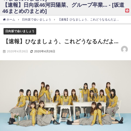
【速報】日向坂46河田陽菜、グループ卒業... - [坂道
日向坂46まとめのまとめ / 【日向坂46】富田鈴花、次の事務所が決まって
46まとめのまとめ]
そう！？
日向坂46まとめのまとめ / 【日向坂46】富田鈴花、次の事務所が決まって
ホーム
日向坂で会いましょう
【速報】ひなましょう、これどうなるんだよ...
そう！？
乃木坂46アンテナ / 【日向坂46】この月、何かあるのか！？『お願いバッ
日向坂で会いましょう
ハ！』ミーグリ日程がこちら
乃木坂あんてな ～乃木坂46・欅坂46・日向坂46のニュース・情報・話題
【速報】ひなましょう、これどうなるんだよ...
をピックアップ / 日向坂46卒業後初共演！佐々木久美さん、師匠オードリー若
林さんと再会した結果･･･【激レアさんを連れてきた。】
2020年4月26日
2020年4月26日
欅坂46/日向坂46まとめのまとめ / 『anan』の表紙の櫻坂46さん、多様性
の時代だと話題に
欅坂46/日向坂46まとめのまとめ / 日向坂46より重大発表！！！！
日向坂46まとめのまとめ / 【朗報】増田三莉音さんの生足
wwwwwwwwwwww
日向坂46まとめのまとめ / 筒井あやめ、アレをチラリ。こういう偶然の方
が官能的だよな？
日向坂46まとめのまとめ / 【日向坂46】富田鈴花1st写真集の先行カット、
これも素晴らしい
日向坂46まとめのまとめ / 【日向坂46】五期生着ぐるみ生写真も！ 富田鈴
花考案グッズ＆生写真5種が公開される
日向坂46まとめのまとめ / これから彼氏と行為する直前の賀喜遥香、やば
い
アイドル – ぷぅアンテナ / 「乃木坂46ののぎおび⊿」北野日奈子が生配
信！【2022.3.22 17:15〜 SHOWROOM】