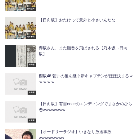
日向坂46
【日向坂】おたけって意外と小さいんだな
高本彩花
欅坂さん、また順番を飛ばされる【乃木坂→日向
坂】
未分類
櫻坂46-菅井の後を継ぐ新キャプテンがほぼ決まるｗ
ｗｗｗｗ
未分類
【日向坂】有吉eeeeのエンディングでまさかのひら
恋wwwwwwww
未分類
【オードリーラジオ】いきなり放送事故
wwwwwwwww