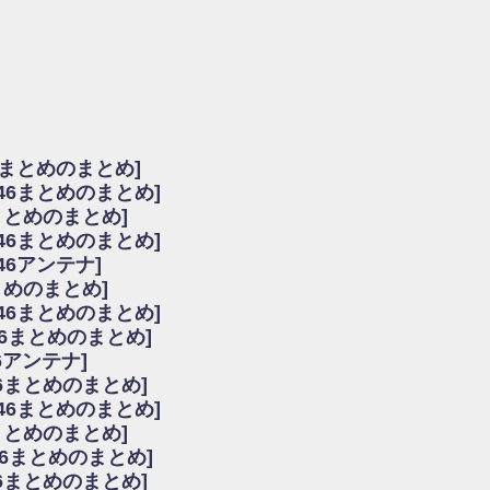
由
会見の模様がこちら！
...
ーズ集結！櫻坂46守屋麗奈×遠藤理子、8/6「ラヴィット！」水曜スタジオ出演決定
た理由
だから」佐々木久美と卒業後初の共演の様子がこちら！【激レアさん】
ちゃん、メンバーと会った模様
6まとめのまとめ]
願いバッハ！』ミーグリ日程がこちら
坂46まとめのまとめ]
これはマジギレしてる
まとめのまとめ]
ト!】
坂46まとめのまとめ]
アップ / 良い品揃え！櫻坂46 12thシングル『Make or Break』オフィシャ
いバッハ！』ミーグリ日程がこちら
46アンテナ]
で見かけるな
まとめのまとめ]
ke or Break』オフィシャルグッズ解禁
坂46まとめのまとめ]
レしてる
46まとめのまとめ]
ピックアップ / れなッピーズ集結！櫻坂46守屋麗奈×遠藤理子、8/6「ラヴィット
6アンテナ]
う！？
6まとめのまとめ]
う！？
坂46まとめのまとめ]
ハ！』ミーグリ日程がこちら
6まとめのまとめ]
ピックアップ / 日向坂46卒業後初共演！佐々木久美さん、師匠オードリー若林さん
46まとめのまとめ]
の時代だと話題に
46まとめのまとめ]