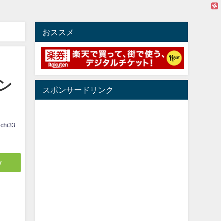
おススメ
ン
スポンサードリンク
ichi33
y