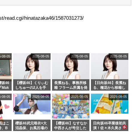
t/read.cgi/hinatazaka46/1587031273/
5-08-05
2025-08-05
2025-08-05
2025-08-05
坂46
【櫻坂46】くりぃむ
長濱ねる、事務所移
【日向坂46】長濱ね
『Mak
しちゅーの2人を手
籍 フラーム所属を発
る、種花から移籍し
』オフィ
玉に取る大沼晶保
表
フラーム所属に。こ
5-08-05
2025-08-05
2025-08-05
2025-08-05
絶賛販
【くりぃむナンタ
れで事務所に所属し
ラ】
ているのは... おひさ
まの反応がこちら
因はこ
櫻坂46武元唯衣×大
【櫻坂46】なすなか
日向坂46卒業後初共
玲、B
沼晶保、お風呂場の
中西さんが号泣した
演！佐々木久美さ
わつかせ
Eカップお姉さんに
2曲目って...【ラヴ
ん、師匠オードリー