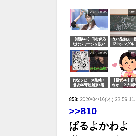
ィット！」水曜スタ
る...
ジオ出演決定
2025-08-05
202
【櫻坂46】田村保乃
良い品揃え！櫻
だけジャージを脱い
12thシングル
でいた理由
e or Break
2025-08-05
202
シャルグッズ
売受付中
れなッピーズ集結！
【櫻坂46】原
櫻坂46守屋麗奈×遠
れか！？大園
藤理子、8/6「ラヴ
uddiesをざ
ィット！」水曜スタ
る...
858:
2020/04/16(木) 22:59:11
ジオ出演決定
>>810
ぱるよかわよ