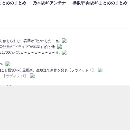
まとめのまとめ
乃木坂46アンテナ
欅坂/日向坂46まとめのまとめ
族から信じられない言葉が飛び出した… 他
代公務員の“ドライブ”が地獄すぎた 他
ｗｗ1700万バズｗｗｗｗｗｗｗｗｗｗ 他
ww
画伯こと櫻坂46守屋麗奈、生放送で新作を発表【ラヴィット！】
」【ラヴィット!】
ちら
ていた...
ピックアップ / 【櫻坂46】ミーグリで喧嘩！？山下瞳月、これはマジギレしてる
46 12thシングル『Make or Break』オフィシャルグッズ絶賛販売受付中
sをざわつかせる...
ピックアップ / 【櫻坂46】久々にあのメンバーがラヴィット出演へ！！！