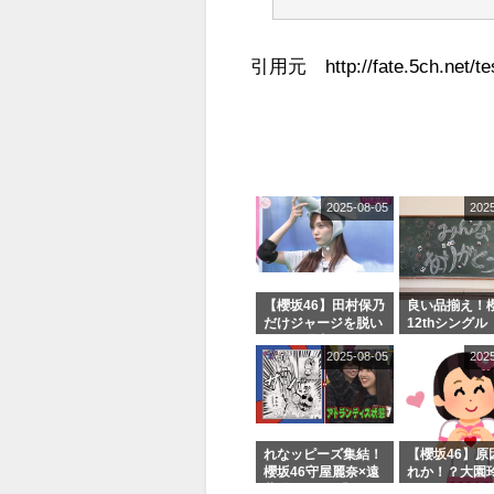
引用元 http://fate.5ch.net/tes
2025-08-05
202
【櫻坂46】田村保乃
良い品揃え！櫻
だけジャージを脱い
12thシングル
でいた理由
e or Break
2025-08-05
202
シャルグッズ
売受付中
れなッピーズ集結！
【櫻坂46】原
櫻坂46守屋麗奈×遠
れか！？大園
藤理子、8/6「ラヴ
uddiesをざ