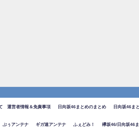
て 運営者情報＆免責事項
日向坂46まとめのまとめ
日向坂46ま
ぷぅアンテナ
ギガ速アンテナ
ふぇどみ！
欅坂46/日向坂4