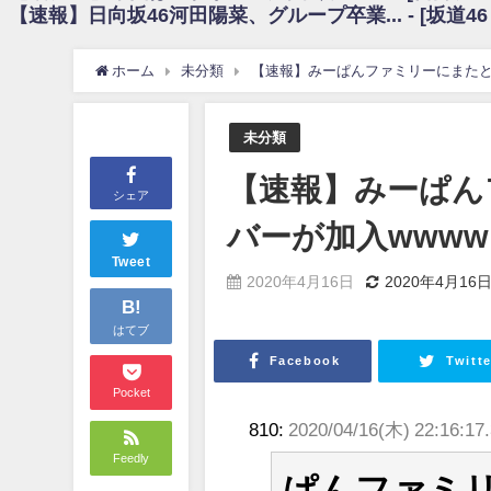
【速報】日向坂46河田陽菜、グループ卒業... - [坂道4
日向坂46まとめのまとめ / 【朗報】増田三莉音さんの生足wwwwwwwwwww
日向坂46まとめのまとめ / 筒井あやめ、アレをチラリ。こういう偶然の方が
日向坂46まとめのまとめ / 【日向坂46】富田鈴花1st写真集の先行カット、
ホーム
未分類
【速報】みーぱんファミリーにまたと
日向坂46まとめのまとめ / 【日向坂46】五期生着ぐるみ生写真も！ 富田鈴
日向坂46まとめのまとめ / これから彼氏と行為する直前の賀喜遥香、やばい
アイドル – ぷぅアンテナ / 「乃木坂46ののぎおび⊿」北野日奈子が生配信！【2022.
未分類
アイドル – ぷぅアンテナ / 2022年3月22日（火）のメディア情報
アイドル – ぷぅアンテナ / 【乃木坂46】井上和の『なぎおはぎ』って こ
【速報】みーぱん
アイドル – ぷぅアンテナ / 【乃木坂46】日村勇紀 gif職人が切り抜いた名シーン.
シェア
ふぇどみ！ / 【悲報】呪術廻戦、視聴率5.1%
バーが加入wwww
ふぇどみ！ / 【画像】スポ－ツキャスターお姉さん・ハメまくりだったｗｗ
ふぇどみ！ / 【悲報】母「裕福な過程が高学歴になるとか大嘘。教育に金
Tweet
2020年4月16日
2020年4月16
Powered by livedoor 相互RSS
B!
はてブ
Facebook
Twitte
Pocket
810:
2020/04/16(木) 22:16:1
Feedly
ぱんファミ