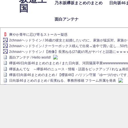
乃木坂欅坂まとめのまとめ
日向坂46
国
面白アンテナ
爽やか青年に忍び寄るストーカー疑惑
2chnaviヘッドライン / 36歳の彼女と結婚したいのに、家族が猛反対。家
2chnaviヘッドライン / クーラーボックス積んで出発→途中で買い足し…50
2chnaviヘッドライン / 【画像】長濱ねる(27歳)の乳がヤバイと話題にｗｗ
面白アンテナ / Hello world!
欅坂46/日向坂46まとめのまとめ / また日向坂、河田陽菜卒業wwwwwwwww
欅坂あんてな ～欅坂46のニュース・情報・話題をピックアップ / れなぁ
欅坂/日向坂46まとめのまとめ / 【櫻坂46】ハリソン守屋「ゆーづのせいです
日向坂46まとめのまとめ / 長濱ねる、事務所移籍 フラーム所属を発表
日向坂46まとめのまとめ / 【日向坂46】河田陽菜卒業後、衝撃の年齢順がこ
乃木坂欅坂まとめのまとめ / 【日向坂46】河田陽菜推し、このときに卒業を察し
乃木坂46アンテナ / 長濱ねる、事務所移籍 フラーム所属を発表
乃木坂あんてな ～乃木坂46・欅坂46・日向坂46のニュース・情報・話題を
欅坂あんてな ～欅坂46のニュース・情報・話題をピックアップ / 良い品揃え！櫻坂
欅坂/日向坂46まとめのまとめ / 【櫻坂46】原因はこれか！？大園玲、Buddie
乃木坂46アンテナ / 【櫻坂46】田村保乃だけジャージを脱いでいた理由
乃木坂あんてな ～乃木坂46・欅坂46・日向坂46のニュース・情報・話題を