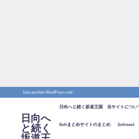
Just another WordPress site
日向へと続く坂道王国 当サイトについ
日向へ
5chまとめサイトのまとめ
2chnavi
と続く
坂道王