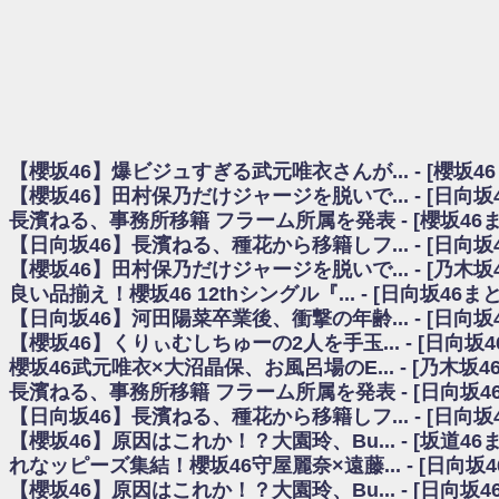
日向坂46まとめのまとめ / 【櫻坂46】田村保乃だけジャージを脱いでいた理
日向坂46まとめのまとめ / 【日向坂46】富田鈴花1st写真集、発売記念記者
乃木坂欅坂まとめのまとめ / 【日向坂46】河田陽菜卒業の影響、ガチでデカそう
欅坂あんてな ～欅坂46のニュース・情報・話題をピックアップ / れなッピ
欅坂/日向坂46まとめのまとめ / 【櫻坂46】田村保乃だけジャージを脱いでい
日向坂46まとめのまとめ / 【日向坂46】若林さん「笑えないぐらい師匠
日向坂46まとめのまとめ / 【元日向坂46】情報解禁前で言えない！？丹生
【櫻坂46】爆ビジュすぎる武元唯衣さんが... - [櫻坂4
乃木坂欅坂まとめのまとめ / 【日向坂46】この月、何かあるのか！？『お
【櫻坂46】田村保乃だけジャージを脱いで... - [日向
欅坂/日向坂46まとめのまとめ / 【櫻坂46】ミーグリで喧嘩！？山下瞳月、
長濱ねる、事務所移籍 フラーム所属を発表 - [櫻坂46
乃木坂46アンテナ / 【櫻坂46】ハリソン守屋「ゆーづのせいです」【ラヴィッ
【日向坂46】長濱ねる、種花から移籍しフ... - [日向
乃木坂あんてな ～乃木坂46・欅坂46・日向坂46のニュース・情報・話題をピック
日向坂46まとめのまとめ / 【日向坂46】この月、何かあるのか！？『お願
【櫻坂46】田村保乃だけジャージを脱いで... - [乃木坂
日向坂46まとめのまとめ / 【元日向坂46】この卒業生、めちゃくちゃテレビ
良い品揃え！櫻坂46 12thシングル『... - [日向坂46
欅坂/日向坂46まとめのまとめ / 【櫻坂46】リアルミーグリであの販売も！『Ma
【日向坂46】河田陽菜卒業後、衝撃の年齢... - [日向
乃木坂46アンテナ / 【櫻坂46】ミーグリで喧嘩！？山下瞳月、これはマジギ
【櫻坂46】くりぃむしちゅーの2人を手玉... - [日向坂
乃木坂あんてな ～乃木坂46・欅坂46・日向坂46のニュース・情報・話題を
櫻坂46武元唯衣×大沼晶保、お風呂場のE... - [乃木坂4
日向坂46まとめのまとめ / 【日向坂46】富田鈴花、次の事務所が決まってそ
長濱ねる、事務所移籍 フラーム所属を発表 - [日向坂4
日向坂46まとめのまとめ / 【日向坂46】富田鈴花、次の事務所が決まってそ
【日向坂46】長濱ねる、種花から移籍しフ... - [日向
乃木坂46アンテナ / 【日向坂46】この月、何かあるのか！？『お願いバッ
【櫻坂46】原因はこれか！？大園玲、Bu... - [坂道4
乃木坂あんてな ～乃木坂46・欅坂46・日向坂46のニュース・情報・話題を
れなッピーズ集結！櫻坂46守屋麗奈×遠藤... - [日向坂
欅坂46/日向坂46まとめのまとめ / 『anan』の表紙の櫻坂46さん、多様性
【櫻坂46】原因はこれか！？大園玲、Bu... - [日向坂
欅坂46/日向坂46まとめのまとめ / 日向坂46より重大発表！！！！