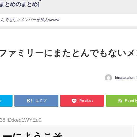
6まとめのまとめ]
w
官能的だよな？
これも素晴らしい
んでもないメンバーが加入wwww
花考案グッズ＆生写真5種が公開される
3.22 17:15〜 SHOWROOM】
んぺいとう×いちごみるく×マヨラー星人 と同じと考えてよろしいですか？
ファミリーにまたとんでもないメ
gif
ｗｗｗｗｗｗｗｗｗｗ
をかけまくったうちの息子が団地住みの貧乏に学歴で負けた」
hinatasakam
日
r
はてブ
Pocket
Feedl
7.38 ID:keq1WYEu0
リーにようこそ