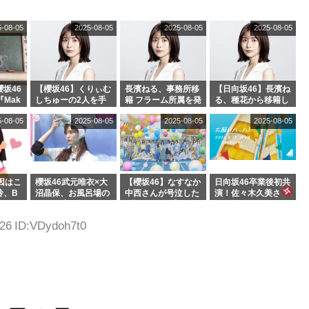
恐怖【くりぃむナン
ィット 東京ドーム公
若林さんと再会した
タラ】
演】
結果･･･【激レアさ
5-08-05
2025-08-05
2025-08-05
2025-08-05
んを連れてきた。】
坂46
【櫻坂46】くりぃむ
長濱ねる、事務所移
【日向坂46】長濱ね
『Mak
しちゅーの2人を手
籍 フラーム所属を発
る、種花から移籍し
』オフィ
玉に取る大沼晶保
表
フラーム所属に。こ
5-08-05
2025-08-05
2025-08-05
2025-08-05
絶賛販
【くりぃむナンタ
れで事務所に所属し
ラ】
ているのは... おひさ
まの反応がこちら
因はこ
櫻坂46武元唯衣×大
【櫻坂46】なすなか
日向坂46卒業後初共
玲、B
沼晶保、お風呂場の
中西さんが号泣した
演！佐々木久美さ
わつかせ
Eカップお姉さんに
2曲目って...【ラヴ
ん、師匠オードリー
恐怖【くりぃむナン
ィット 東京ドーム公
若林さんと再会した
.26 ID:VDydoh7t0
タラ】
演】
結果･･･【激レアさ
んを連れてきた。】