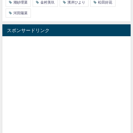
潮紗理菜
金村美玖
濱岸ひより
松田好花
河田陽菜
スポンサードリンク