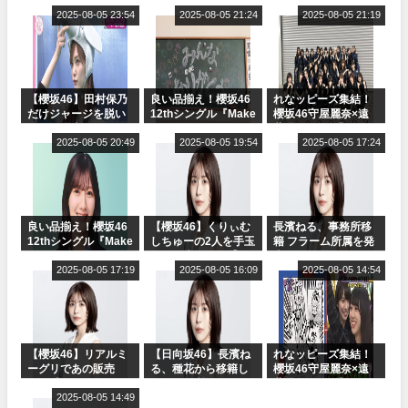
2025-08-05 23:54
2025-08-05 21:24
2025-08-05 21:19
【櫻坂46】田村保乃
良い品揃え！櫻坂46
れなッピーズ集結！
だけジャージを脱い
12thシングル『Make
櫻坂46守屋麗奈×遠
でいた理由
or Break』オフィシ
藤理子、8/6「ラヴィ
2025-08-05 20:49
ャルグッズ絶賛販売
2025-08-05 19:54
ット！」水曜スタジ
2025-08-05 17:24
受付中
オ出演決定
良い品揃え！櫻坂46
【櫻坂46】くりぃむ
長濱ねる、事務所移
12thシングル『Make
しちゅーの2人を手玉
籍 フラーム所属を発
or Break』オフィシ
に取る大沼晶保【く
表
ャルグッズ絶賛販売
2025-08-05 17:19
りぃむナンタラ】
2025-08-05 16:09
2025-08-05 14:54
受付中
【櫻坂46】リアルミ
【日向坂46】長濱ね
れなッピーズ集結！
ーグリであの販売
る、種花から移籍し
櫻坂46守屋麗奈×遠
も！『Make or
フラーム所属に。こ
藤理子、8/6「ラヴィ
Break』オフィシャ
2025-08-05 14:49
れで事務所に所属し
ット！」水曜スタジ