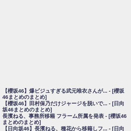
を察していた...
乃木坂46アンテナ / 長濱ねる、事務所移籍 フラーム所属を発表
乃木坂あんてな ～乃木坂46・欅坂46・日向坂46のニュース・情報・話題
をピックアップ / 【櫻坂46】ミーグリで喧嘩！？山下瞳月、これはマジギレし
てる
欅坂あんてな ～欅坂46のニュース・情報・話題をピックアップ / 良い品
揃え！櫻坂46 12thシングル『Make or Break』オフィシャルグッズ絶賛販売受
付中
欅坂/日向坂46まとめのまとめ / 【櫻坂46】原因はこれか！？大園玲、
Buddiesをざわつかせる...
乃木坂46アンテナ / 【櫻坂46】田村保乃だけジャージを脱いでいた理由
乃木坂あんてな ～乃木坂46・欅坂46・日向坂46のニュース・情報・話題
をピックアップ / 【櫻坂46】久々にあのメンバーがラヴィット出演へ！！！
日向坂46まとめのまとめ / 【櫻坂46】田村保乃だけジャージを脱いでいた
理由
【櫻坂46】爆ビジュすぎる武元唯衣さんが... - [櫻坂
日向坂46まとめのまとめ / 【日向坂46】富田鈴花1st写真集、発売記念記者
会見の模様がこちら！
46まとめのまとめ]
乃木坂欅坂まとめのまとめ / 【日向坂46】河田陽菜卒業の影響、ガチでデ
【櫻坂46】田村保乃だけジャージを脱いで... - [日向
カそう...
坂46まとめのまとめ]
欅坂あんてな ～欅坂46のニュース・情報・話題をピックアップ / れなッ
長濱ねる、事務所移籍 フラーム所属を発表 - [櫻坂46
ピーズ集結！櫻坂46守屋麗奈×遠藤理子、8/6「ラヴィット！」水曜スタジオ出
まとめのまとめ]
演決定
【日向坂46】長濱ねる、種花から移籍しフ... - [日向
欅坂/日向坂46まとめのまとめ / 【櫻坂46】田村保乃だけジャージを脱いで