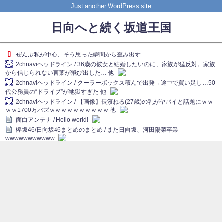
Just another WordPress site
日向へと続く坂道王国
ぜんぶ私が中心、そう思った瞬間から歪み出す
2chnaviヘッドライン / 36歳の彼女と結婚したいのに、家族が猛反対。家族
から信じられない言葉が飛び出した… 他
2chnaviヘッドライン / クーラーボックス積んで出発→途中で買い足し…50
代公務員の“ドライブ”が地獄すぎた 他
2chnaviヘッドライン / 【画像】長濱ねる(27歳)の乳がヤバイと話題にｗｗ
ｗｗ1700万バズｗｗｗｗｗｗｗｗｗｗ 他
面白アンテナ / Hello world!
欅坂46/日向坂46まとめのまとめ / また日向坂、河田陽菜卒業
wwwwwwwwwww
欅坂あんてな ～欅坂46のニュース・情報・話題をピックアップ / れなぁ
画伯こと櫻坂46守屋麗奈、生放送で新作を発表【ラヴィット！】
欅坂/日向坂46まとめのまとめ / 【櫻坂46】ハリソン守屋「ゆーづのせいで
す」【ラヴィット!】
日向坂46まとめのまとめ / 長濱ねる、事務所移籍 フラーム所属を発表
日向坂46まとめのまとめ / 【日向坂46】河田陽菜卒業後、衝撃の年齢順が
こちら
乃木坂欅坂まとめのまとめ / 【日向坂46】河田陽菜推し、このときに卒業