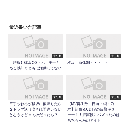
最近書いた記事
未分類
未分類
【悲報】欅坂OGさん、平手と
櫻坂、新体制・・・・・
ねる以外まともに活動してない
未分類
未分類
平手やねるが櫻坂に復帰したら
【MV再生数・日向・櫻・乃
２トップ返り咲きは間違いない
木】紅白＆CDTVの反響キター
と思うけど日向坂だったら？
ーー！！披露後にバズったのは
もちろんあのアイド