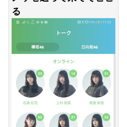
アイドル – ぷぅアンテナ / 2022年3月22日（火）のメディア情報
る
アイドル – ぷぅアンテナ / 【乃木坂46】井上和の『なぎおはぎ』って こん
ぺいとう×いちごみるく×マヨラー星人 と同じと考えてよろしいですか？
アイドル – ぷぅアンテナ / 【乃木坂46】日村勇紀 gif職人が切り抜いた名シ
ーン.gif
ふぇどみ！ / 【悲報】呪術廻戦、視聴率5.1%
ふぇどみ！ / 【画像】スポ－ツキャスターお姉さん・ハメまくりだったｗｗ
ｗｗｗｗｗｗｗｗｗｗ
ふぇどみ！ / 【悲報】母「裕福な過程が高学歴になるとか大嘘。教育に金を
かけまくったうちの息子が団地住みの貧乏に学歴で負けた」
Powered by livedoor 相互RSS