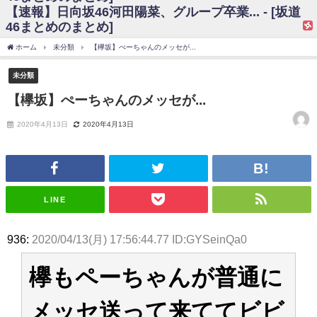
【速報】日向坂46河田陽菜、グループ卒業... - [坂道
日向坂46まとめのまとめ / 【日向坂46】富田鈴花、次の事務所が決まって
46まとめのまとめ]
そう！？
日向坂46まとめのまとめ / 【日向坂46】富田鈴花、次の事務所が決まって
ホーム
未分類
【欅坂】ぺーちゃんのメッセが...
そう！？
乃木坂46アンテナ / 【日向坂46】この月、何かあるのか！？『お願いバッ
未分類
ハ！』ミーグリ日程がこちら
乃木坂あんてな ～乃木坂46・欅坂46・日向坂46のニュース・情報・話題
【欅坂】ぺーちゃんのメッセが...
をピックアップ / 日向坂46卒業後初共演！佐々木久美さん、師匠オードリー若
林さんと再会した結果･･･【激レアさんを連れてきた。】
2020年4月13日
2020年4月13日
欅坂46/日向坂46まとめのまとめ / 『anan』の表紙の櫻坂46さん、多様性
の時代だと話題に
欅坂46/日向坂46まとめのまとめ / 日向坂46より重大発表！！！！
日向坂46まとめのまとめ / 【朗報】増田三莉音さんの生足
wwwwwwwwwwww
日向坂46まとめのまとめ / 筒井あやめ、アレをチラリ。こういう偶然の方
LINE
が官能的だよな？
日向坂46まとめのまとめ / 【日向坂46】富田鈴花1st写真集の先行カット、
これも素晴らしい
936:
2020/04/13(月) 17:56:44.77 ID:GYSeinQa0
日向坂46まとめのまとめ / 【日向坂46】五期生着ぐるみ生写真も！ 富田鈴
花考案グッズ＆生写真5種が公開される
欅もペーちゃんが普通に
日向坂46まとめのまとめ / これから彼氏と行為する直前の賀喜遥香、やば
い
アイドル – ぷぅアンテナ / 「乃木坂46ののぎおび⊿」北野日奈子が生配
メッセ送って来ててビビ
信！【2022.3.22 17:15〜 SHOWROOM】