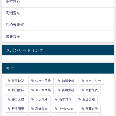
高本彩花
高瀬愛奈
髙橋未来虹
齊藤京子
スポンサードリンク
タグ
富田鈴花
佐々木美玲
加藤史帆
オードリー
影山優佳
佐々木久美
宮田愛萌
東村芽依
井口眞緒
小坂菜緒
高本彩花
渡邉美穂
丹生明里
高瀬愛奈
上村ひなの
齊藤京子