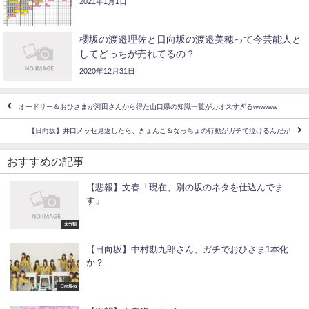
2021年1月1日
櫻坂の渡邉理佐と日向坂の渡邉美穂って今芸能人と
してどっちが売れてるの？
2020年12月31日
オードリー＆おひさまが河田さんから得た山口県の知識一覧がカオスすぎるwwwww
【日向坂】井口メッセ見返したら、きょんこ＆なっちょの行動がガチで泣けるんだが
おすすめの記事
【悲報】文春「現在、別の坂のネタを仕込んでま
す」
未分類
【日向坂】中村勘九郎さん、ガチでおひさま1本化
か？
日向坂46