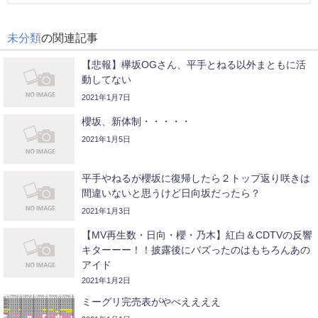
未分類
の関連記事
【悲報】欅坂OGさん、平手とねる以外まともに活
動してない
2021年1月7日
櫻坂、新体制・・・・・
2021年1月5日
平手やねるが櫻坂に復帰したら２トップ返り咲きは
間違いないと思うけど日向坂だったら？
2021年1月3日
【MV再生数・日向・櫻・乃木】紅白＆CDTVの反響
キターーー！！披露後にバズったのはもちろんあの
アイド
2021年1月2日
ミーグリ完売表がやべええええ