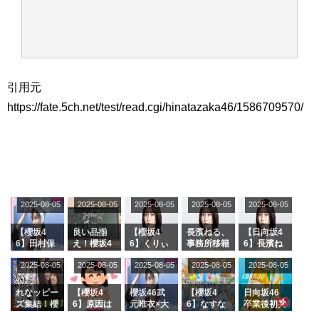
引用元
https://fate.5ch.net/test/read.cgi/hinatazaka46/1586709570/
2025-08-05
2025-08-05
2025-08-05
2025-08-05
2025-08-05
【櫻坂4
良い品揃
【櫻坂4
長濱ねる、
【日向坂4
6】田村保
え！櫻坂4
6】くりぃ
事務所移籍
6】長濱ね
乃だけジャ
6 12thシン
むしちゅー
フラーム所
る、種花か
2025-08-05
2025-08-05
2025-08-05
2025-08-05
2025-08-05
ージを脱い
グル『Mak
の2人を手
属を発表
ら移籍しフ
でいた理由
e or Brea
玉に取る大
ラーム所属
k』オフィ
沼晶保【く
に。これで
れなッピー
【櫻坂4
櫻坂46武
【櫻坂4
日向坂46
シャルグッ
りぃむナン
事務所に所
ズ集結！櫻
6】原因は
元唯衣×大
6】なすな
卒業後初共
ズ絶賛販売
タラ】
属している
坂46守屋
これか！？
沼晶保、お
か中西さん
演！佐々木