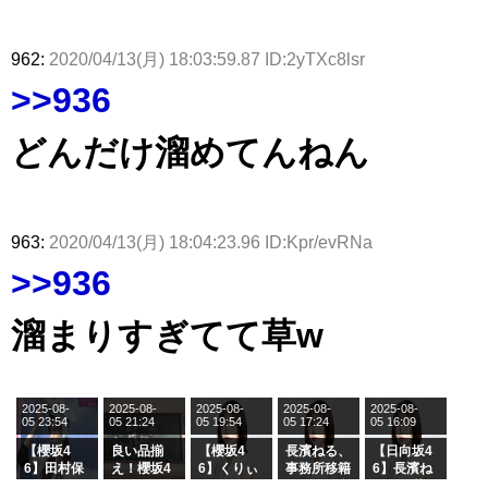
962:
2020/04/13(月) 18:03:59.87 ID:2yTXc8lsr
>>936
どんだけ溜めてんねん
963:
2020/04/13(月) 18:04:23.96 ID:Kpr/evRNa
>>936
溜まりすぎてて草w
2025-08-
2025-08-
2025-08-
2025-08-
2025-08-
05 23:54
05 21:24
05 19:54
05 17:24
05 16:09
【櫻坂4
良い品揃
【櫻坂4
長濱ねる、
【日向坂4
6】田村保
え！櫻坂4
6】くりぃ
事務所移籍
6】長濱ね
乃だけジャ
6 12thシン
むしちゅー
フラーム所
る、種花か