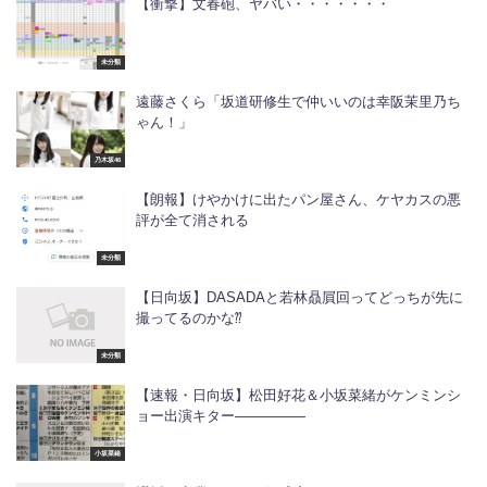
【衝撃】文春砲、ヤバい・・・・・・・
未分類
遠藤さくら「坂道研修生で仲いいのは幸阪茉里乃ち
ゃん！」
乃木坂46
【朗報】けやかけに出たパン屋さん、ケヤカスの悪
評が全て消される
未分類
【日向坂】DASADAと若林贔屓回ってどっちが先に
撮ってるのかな⁇
未分類
【速報・日向坂】松田好花＆小坂菜緒がケンミンシ
ョー出演キター―――――
小坂菜緒