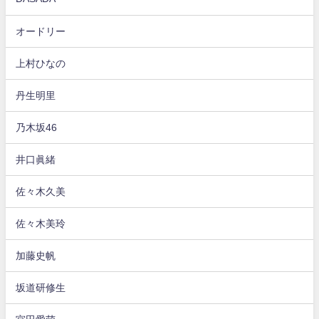
オードリー
上村ひなの
丹生明里
乃木坂46
井口眞緒
佐々木久美
佐々木美玲
加藤史帆
坂道研修生