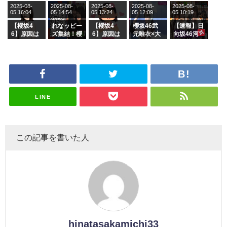
2025-08-
2025-08-
2025-08-
2025-08-
2025-08-
ージを脱い
グル『Mak
の2人を手
属を発表
ら移籍しフ
05 16:04
05 14:54
05 13:24
05 12:09
05 10:19
でいた理由
e or Brea
玉に取る大
ラーム所属
k』オフィ
沼晶保【く
に。これで
【櫻坂4
れなッピー
【櫻坂4
櫻坂46武
【速報】日
シャルグッ
りぃむナン
事務所に所
6】原因は
ズ集結！櫻
6】原因は
元唯衣×大
向坂46河
ズ絶賛販売
タラ】
属している
これか！？
坂46守屋
これか！？
沼晶保、お
田陽菜、グ
受付中
のは... おひ
大園玲、B
麗奈×遠藤
大園玲、B
風呂場のE
ループ卒業
さまの反応
uddiesを
理子、8/6
uddiesを
カップお姉
を発表
がこちら
ざわつかせ
「ラヴィッ
ざわつかせ
さんに恐怖
る...
ト！」水曜
る...
【くりぃむ
スタジオ出
ナンタラ】
演決定
LINE
この記事を書いた人
hinatasakamichi33