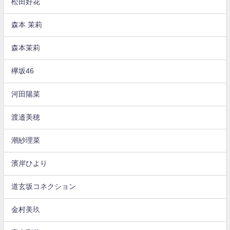
松田好花
森本 茉莉
森本茉莉
欅坂46
河田陽菜
渡邉美穂
潮紗理菜
濱岸ひより
道玄坂コネクション
金村美玖