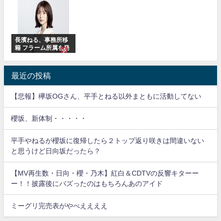
ルグッズ解禁
ているのは... おひさ
オ出演決定
まの反応がこちら
長濱ねる、事務所移
籍 フラーム所属を発
表
最近の投稿
【悲報】欅坂OGさん、平手とねる以外まともに活動してない
櫻坂、新体制・・・・・
平手やねるが櫻坂に復帰したら２トップ返り咲きは間違いない
と思うけど日向坂だったら？
【MV再生数・日向・櫻・乃木】紅白＆CDTVの反響キターー
ー！！披露後にバズったのはもちろんあのアイド
ミーグリ完売表がやべええええ