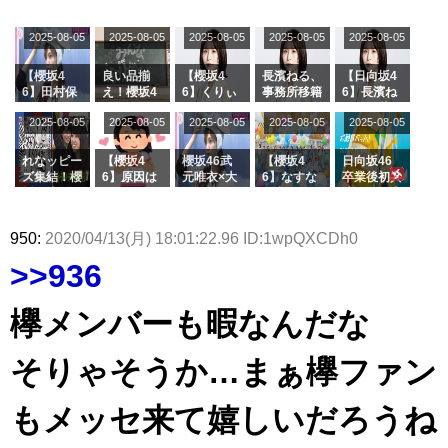
受付中
のは... おひ
麗奈×遠藤
大園玲、B
風呂場のE
が号泣した
久美さん、
さまの反応
理子、8/6
uddiesを
カップお姉
2曲目っ
師匠オード
2025-08-05
2025-08-05
2025-08-05
2025-08-05
がこちら
2025-08-05
「ラヴィッ
ざわつかせ
さんに恐怖
て...【ラヴ
リー若林さ
ト！」水曜
る...
【くりぃむ
ィット 東
んと再会し
スタジオ出
ナンタラ】
京ドーム公
た結果･･･
【櫻坂4
良い品揃
【櫻坂4
長濱ねる、
【日向坂4
演決定
演】
【激レアさ
6】田村保
え！櫻坂4
6】くりぃ
事務所移籍
6】長濱ね
んを連れて
乃だけジャ
6 12thシン
むしちゅー
フラーム所
る、種花か
2025-08-05
2025-08-05
2025-08-05
2025-08-05
きた。】
2025-08-05
ージを脱い
グル『Mak
の2人を手
属を発表
ら移籍しフ
でいた理由
e or Brea
玉に取る大
ラーム所属
k』オフィ
沼晶保【く
に。これで
れなッピー
【櫻坂4
櫻坂46武
【櫻坂4
日向坂46
シャルグッ
りぃむナン
事務所に所
ズ集結！櫻
6】原因は
元唯衣×大
6】なすな
卒業後初共
ズ絶賛販売
タラ】
属している
坂46守屋
これか！？
沼晶保、お
か中西さん
演！佐々木
受付中
のは... おひ
麗奈×遠藤
大園玲、B
風呂場のE
が号泣した
久美さん、
さまの反応
理子、8/6
uddiesを
カップお姉
2曲目っ
師匠オード
950:
2020/04/13(月) 18:01:22.96 ID:1wpQXCDh0
がこちら
「ラヴィッ
ざわつかせ
さんに恐怖
て...【ラヴ
リー若林さ
ト！」水曜
る...
【くりぃむ
ィット 東
んと再会し
>>936
スタジオ出
ナンタラ】
京ドーム公
た結果･･･
演決定
演】
【激レアさ
んを連れて
欅メンバーも暇なんだな
きた。】
そりゃそうか…まぁ欅ファン
もメッセ来て嬉しいだろうね