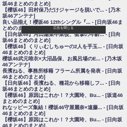
いた理由
坂46まとめのまとめ]
日向坂46まとめのまとめ / 【日向坂46】若林さん「笑えないぐらい師匠だ
【櫻坂46】田村保乃だけジャージを脱いで... - [乃木
から」佐々木久美と卒業後初の共演の様子がこちら！【激レアさん】
坂46アンテナ]
日向坂46まとめのまとめ / 【元日向坂46】情報解禁前で言えない！？丹生
良い品揃え！櫻坂46 12thシングル『... - [日向坂46ま
ちゃん、メンバーと会った模様
とめのまとめ]
広告を閉じる
乃木坂欅坂まとめのまとめ / 【日向坂46】この月、何かあるのか！？『お
【日向坂46】河田陽菜卒業後、衝撃の年齢... - [日向
願いバッハ！』ミーグリ日程がこちら
欅坂/日向坂46まとめのまとめ / 【櫻坂46】ミーグリで喧嘩！？山下瞳月、
坂46まとめのまとめ]
これはマジギレしてる
【櫻坂46】くりぃむしちゅーの2人を手玉... - [日向坂
乃木坂46アンテナ / 【櫻坂46】ハリソン守屋「ゆーづのせいです」【ラヴ
46まとめのまとめ]
ィット!】
櫻坂46武元唯衣×大沼晶保、お風呂場のE... - [乃木坂
乃木坂あんてな ～乃木坂46・欅坂46・日向坂46のニュース・情報・話題
46アンテナ]
をピックアップ / 良い品揃え！櫻坂46 12thシングル『Make or Break』オフィ
シャルグッズ絶賛販売受付中
長濱ねる、事務所移籍 フラーム所属を発表 - [日向坂
日向坂46まとめのまとめ / 【日向坂46】この月、何かあるのか！？『お願
46まとめのまとめ]
いバッハ！』ミーグリ日程がこちら
【日向坂46】長濱ねる、種花から移籍しフ... - [日向
日向坂46まとめのまとめ / 【元日向坂46】この卒業生、めちゃくちゃテレ
坂46まとめのまとめ]
ビで見かけるな
【櫻坂46】原因はこれか！？大園玲、Bu... - [坂道46
欅坂/日向坂46まとめのまとめ / 【櫻坂46】リアルミーグリであの販売も！
まとめのまとめ]
『Make or Break』オフィシャルグッズ解禁
れなッピーズ集結！櫻坂46守屋麗奈×遠藤... - [日向坂
乃木坂46アンテナ / 【櫻坂46】ミーグリで喧嘩！？山下瞳月、これはマジ
ギレしてる
46まとめのまとめ]
乃木坂あんてな ～乃木坂46・欅坂46・日向坂46のニュース・情報・話題
【櫻坂46】原因はこれか！？大園玲、Bu... - [日向坂
をピックアップ / れなッピーズ集結！櫻坂46守屋麗奈×遠藤理子、8/6「ラヴィ
46まとめのまとめ]
ット！」水曜スタジオ出演決定