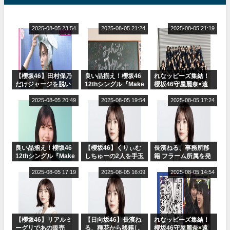
2025-08-05 23:54
2025-08-05 21:24
2025-08-05 21:19
【櫻坂46】田村保乃
良い品揃え！櫻坂46
れなッピーズ集結！
だけジャージを脱い
12thシングル『Make
櫻坂46守屋麗奈×遠
でいた理由
or Break』オフィシ
藤理子、8/6「ラヴィ
2025-08-05 20:49
ャルグッズ絶賛販売
2025-08-05 19:54
ット！」水曜スタジ
2025-08-05 17:24
受付中
オ出演決定
良い品揃え！櫻坂46
【櫻坂46】くりぃむ
長濱ねる、事務所移
12thシングル『Make
しちゅーの2人を手玉
籍 フラーム所属を発
or Break』オフィシ
に取る大沼晶保【く
表
ャルグッズ絶賛販売
2025-08-05 17:19
りぃむナンタラ】
2025-08-05 16:09
2025-08-05 14:54
受付中
【櫻坂46】リアルミ
【日向坂46】長濱ね
れなッピーズ集結！
ーグリであの販売
る、種花から移籍し
櫻坂46守屋麗奈×遠