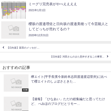
ミーグリ完売表がやべええええ
2021年1月1日
櫻坂の渡邉理佐と日向坂の渡邉美穂って今芸能人と
してどっちが売れてるの？
2020年12月31日
【日向坂】富田のメッセが....
【日向坂】河田さんのまた意外すぎるこの事実...
おすすめの記事
欅エイト(平手長濱今泉鈴本志田渡邉渡辺菅井)に比べ
て櫻エイトのしょぼさときた…
未分類
【速報】「ひなあい」ただの総集編だと思ってたけ
ど、 べみほのブログだとリモー…