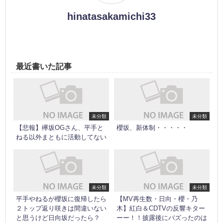
hinatasakamichi33
最近書いた記事
未分類
未分類
【悲報】欅坂OGさん、平手と
櫻坂、新体制・・・・・
ねる以外まともに活動してない
未分類
未分類
平手やねるが櫻坂に復帰したら
【MV再生数・日向・櫻・乃
２トップ返り咲きは間違いない
木】紅白＆CDTVの反響キター
と思うけど日向坂だったら？
ーー！！披露後にバズったのは