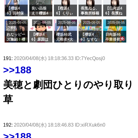
ト！」水曜
る...
【くりぃむ
ィット 東
んと再会し
スタジオ出
ナンタラ】
京ドーム公
た結果･･･
【櫻坂4
良い品揃
【櫻坂4
長濱ねる、
【日向坂4
演決定
演】
【激レアさ
6】田村保
え！櫻坂4
6】くりぃ
事務所移籍
6】長濱ね
んを連れて
乃だけジャ
6 12thシン
むしちゅー
フラーム所
る、種花か
2025-08-05
2025-08-05
2025-08-05
2025-08-05
きた。】
2025-08-05
ージを脱い
グル『Mak
の2人を手
属を発表
ら移籍しフ
でいた理由
e or Brea
玉に取る大
ラーム所属
k』オフィ
沼晶保【く
に。これで
れなッピー
【櫻坂4
櫻坂46武
【櫻坂4
日向坂46
シャルグッ
りぃむナン
事務所に所
ズ集結！櫻
6】原因は
元唯衣×大
6】なすな
卒業後初共
ズ絶賛販売
タラ】
属している
坂46守屋
これか！？
沼晶保、お
か中西さん
演！佐々木
受付中
のは... おひ
麗奈×遠藤
大園玲、B
風呂場のE
が号泣した
久美さん、
さまの反応
理子、8/6
uddiesを
カップお姉
2曲目っ
師匠オード
191:
2020/04/08(水) 18:18:36.33 ID:7YecQosj0
がこちら
「ラヴィッ
ざわつかせ
さんに恐怖
て...【ラヴ
リー若林さ
ト！」水曜
る...
【くりぃむ
ィット 東
んと再会し
>>188
スタジオ出
ナンタラ】
京ドーム公
た結果･･･
演決定
演】
【激レアさ
んを連れて
美穂と劇団ひとりのやり取り
きた。】
草
192:
2020/04/08(水) 18:18:46.83 ID:xiRXuk6n0
>>188