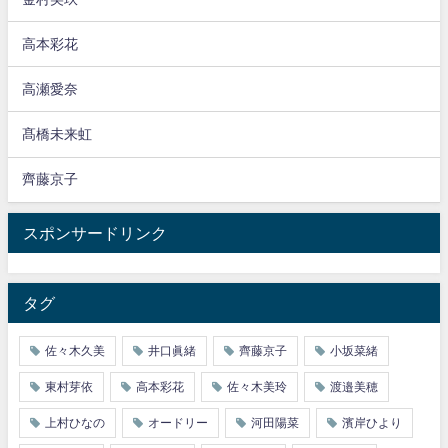
高本彩花
高瀬愛奈
髙橋未来虹
齊藤京子
スポンサードリンク
タグ
佐々木久美
井口眞緒
齊藤京子
小坂菜緒
東村芽依
高本彩花
佐々木美玲
渡邉美穂
上村ひなの
オードリー
河田陽菜
濱岸ひより