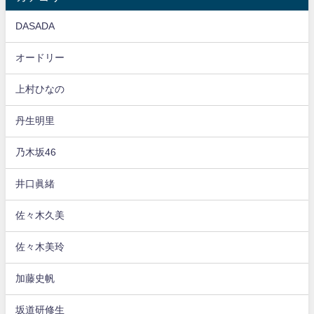
DASADA
オードリー
上村ひなの
丹生明里
乃木坂46
井口眞緒
佐々木久美
佐々木美玲
加藤史帆
坂道研修生