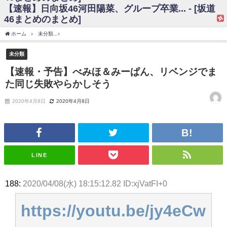
【速報】日向坂46河田陽菜、グループ卒業... - [坂道
日向坂46まとめのまとめ / 【日向坂46】富田鈴花、次の事務所が決まって
46まとめのまとめ]
そう！？
日向坂46まとめのまとめ / 【日向坂46】富田鈴花、次の事務所が決まって
ホーム
未分類
【速報・予告】べみほ＆みーぱん、リベンジでまた同じ失敗やらかし
そう！？
乃木坂46アンテナ / 【日向坂46】この月、何かあるのか！？『お願いバッ
未分類
ハ！』ミーグリ日程がこちら
乃木坂あんてな ～乃木坂46・欅坂46・日向坂46のニュース・情報・話題
【速報・予告】べみほ＆みーぱん、リベンジでま
をピックアップ / 日向坂46卒業後初共演！佐々木久美さん、師匠オードリー若
た同じ失敗やらかしそう
林さんと再会した結果･･･【激レアさんを連れてきた。】
欅坂46/日向坂46まとめのまとめ / 『anan』の表紙の櫻坂46さん、多様性
の時代だと話題に
2020年4月8日
2020年4月8日
欅坂46/日向坂46まとめのまとめ / 日向坂46より重大発表！！！！
日向坂46まとめのまとめ / 【朗報】増田三莉音さんの生足
wwwwwwwwwwww
日向坂46まとめのまとめ / 筒井あやめ、アレをチラリ。こういう偶然の方
が官能的だよな？
LINE
日向坂46まとめのまとめ / 【日向坂46】富田鈴花1st写真集の先行カット、
これも素晴らしい
日向坂46まとめのまとめ / 【日向坂46】五期生着ぐるみ生写真も！ 富田鈴
188:
2020/04/08(水) 18:15:12.82 ID:xjVatFI+0
花考案グッズ＆生写真5種が公開される
日向坂46まとめのまとめ / これから彼氏と行為する直前の賀喜遥香、やば
い
https://youtu.be/jy4eCw
アイドル – ぷぅアンテナ / 「乃木坂46ののぎおび⊿」北野日奈子が生配
信！【2022.3.22 17:15〜 SHOWROOM】