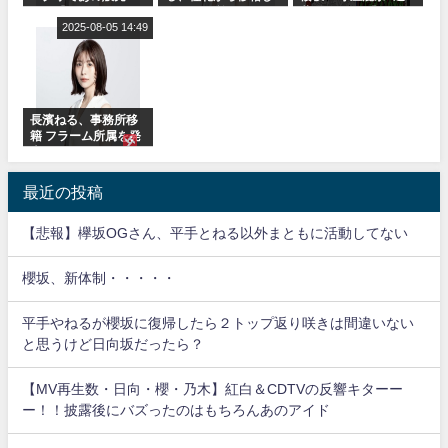
も！『Make or
フラーム所属に。こ
藤理子、8/6「ラヴィ
Break』オフィシャ
2025-08-05 14:49
れで事務所に所属し
ット！」水曜スタジ
ルグッズ解禁
ているのは... おひさ
オ出演決定
まの反応がこちら
長濱ねる、事務所移
籍 フラーム所属を発
表
最近の投稿
【悲報】欅坂OGさん、平手とねる以外まともに活動してない
櫻坂、新体制・・・・・
平手やねるが櫻坂に復帰したら２トップ返り咲きは間違いない
と思うけど日向坂だったら？
【MV再生数・日向・櫻・乃木】紅白＆CDTVの反響キターー
ー！！披露後にバズったのはもちろんあのアイド