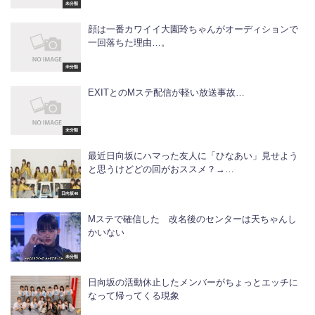
未分類
顔は一番カワイイ大園玲ちゃんがオーディションで
一回落ちた理由…。
未分類
EXITとのMステ配信が軽い放送事故…
未分類
最近日向坂にハマった友人に「ひなあい」見せよう
と思うけどどの回がおススメ？→…
日向坂46
Mステで確信した 改名後のセンターは天ちゃんし
かいない
未分類
日向坂の活動休止したメンバーがちょっとエッチに
なって帰ってくる現象