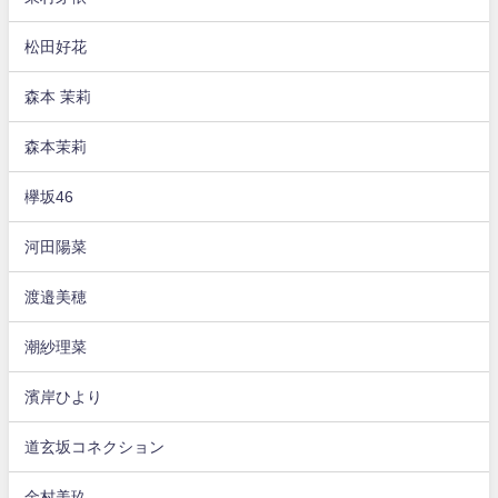
松田好花
森本 茉莉
森本茉莉
欅坂46
河田陽菜
渡邉美穂
潮紗理菜
濱岸ひより
道玄坂コネクション
金村美玖