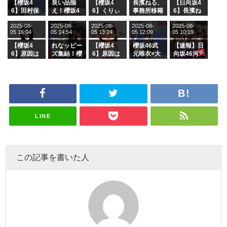
【櫻坂4
良い品揃
【櫻坂4
長濱ねる、
【日向坂4
6】田村保
え！櫻坂4
6】くりぃ
事務所移籍
6】長濱ね
乃だけジャ
6 12thシン
むしちゅー
フラーム所
る、種花か
2025-08-
2025-08-
2025-08-
2025-08-
2025-08-
ージを脱い
グル『Mak
の2人を手
属を発表
ら移籍しフ
05 16:04
05 14:54
05 13:24
05 12:09
05 10:19
でいた理由
e or Brea
玉に取る大
ラーム所属
k』オフィ
沼晶保【く
に。これで
【櫻坂4
れなッピー
【櫻坂4
櫻坂46武
【速報】日
シャルグッ
りぃむナン
事務所に所
6】原因は
ズ集結！櫻
6】原因は
元唯衣×大
向坂46河
ズ絶賛販売
タラ】
属している
これか！？
坂46守屋
これか！？
沼晶保、お
田陽菜、グ
受付中
のは... おひ
大園玲、B
麗奈×遠藤
大園玲、B
風呂場のE
ループ卒業
さまの反応
uddiesを
理子、8/6
uddiesを
カップお姉
を発表
がこちら
ざわつかせ
「ラヴィッ
ざわつかせ
さんに恐怖
る...
ト！」水曜
る...
【くりぃむ
スタジオ出
ナンタラ】
演決定
LINE
この記事を書いた人