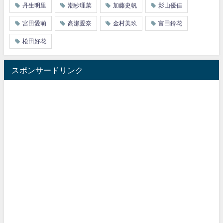
丹生明里
潮紗理菜
加藤史帆
影山優佳
宮田愛萌
高瀬愛奈
金村美玖
富田鈴花
松田好花
スポンサードリンク