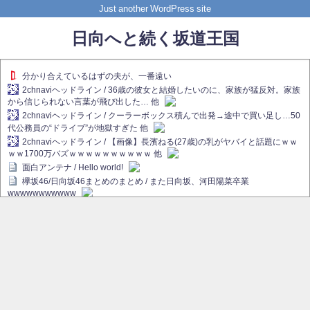
Just another WordPress site
日向へと続く坂道王国
分かり合えているはずの夫が、一番遠い
2chnaviヘッドライン / 36歳の彼女と結婚したいのに、家族が猛反対。家族
から信じられない言葉が飛び出した… 他
2chnaviヘッドライン / クーラーボックス積んで出発→途中で買い足し…50
代公務員の“ドライブ”が地獄すぎた 他
2chnaviヘッドライン / 【画像】長濱ねる(27歳)の乳がヤバイと話題にｗｗ
ｗｗ1700万バズｗｗｗｗｗｗｗｗｗｗ 他
面白アンテナ / Hello world!
欅坂46/日向坂46まとめのまとめ / また日向坂、河田陽菜卒業
wwwwwwwwwww
欅坂あんてな ～欅坂46のニュース・情報・話題をピックアップ / れなぁ
画伯こと櫻坂46守屋麗奈、生放送で新作を発表【ラヴィット！】
欅坂/日向坂46まとめのまとめ / 【櫻坂46】ハリソン守屋「ゆーづのせいで
す」【ラヴィット!】
日向坂46まとめのまとめ / 長濱ねる、事務所移籍 フラーム所属を発表
日向坂46まとめのまとめ / 【日向坂46】河田陽菜卒業後、衝撃の年齢順が
こちら
乃木坂欅坂まとめのまとめ / 【日向坂46】河田陽菜推し、このときに卒業