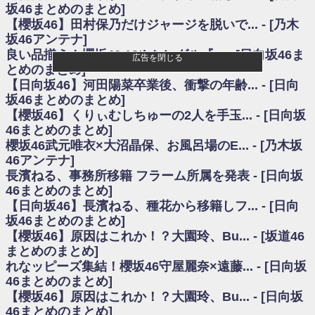
いた理由
坂46まとめのまとめ]
日向坂46まとめのまとめ / 【日向坂46】若林さん「笑えないぐらい師匠だ
【櫻坂46】田村保乃だけジャージを脱いで... - [乃木
から」佐々木久美と卒業後初の共演の様子がこちら！【激レアさん】
坂46アンテナ]
日向坂46まとめのまとめ / 【元日向坂46】情報解禁前で言えない！？丹生
良い品揃え！櫻坂46 12thシングル『... - [日向坂46ま
ちゃん、メンバーと会った模様
広告を閉じる
とめのまとめ]
乃木坂欅坂まとめのまとめ / 【日向坂46】この月、何かあるのか！？『お
【日向坂46】河田陽菜卒業後、衝撃の年齢... - [日向
願いバッハ！』ミーグリ日程がこちら
欅坂/日向坂46まとめのまとめ / 【櫻坂46】ミーグリで喧嘩！？山下瞳月、
坂46まとめのまとめ]
これはマジギレしてる
【櫻坂46】くりぃむしちゅーの2人を手玉... - [日向坂
乃木坂46アンテナ / 【櫻坂46】ハリソン守屋「ゆーづのせいです」【ラヴ
46まとめのまとめ]
ィット!】
櫻坂46武元唯衣×大沼晶保、お風呂場のE... - [乃木坂
乃木坂あんてな ～乃木坂46・欅坂46・日向坂46のニュース・情報・話題
46アンテナ]
をピックアップ / 良い品揃え！櫻坂46 12thシングル『Make or Break』オフィ
シャルグッズ絶賛販売受付中
長濱ねる、事務所移籍 フラーム所属を発表 - [日向坂
日向坂46まとめのまとめ / 【日向坂46】この月、何かあるのか！？『お願
46まとめのまとめ]
いバッハ！』ミーグリ日程がこちら
【日向坂46】長濱ねる、種花から移籍しフ... - [日向
日向坂46まとめのまとめ / 【元日向坂46】この卒業生、めちゃくちゃテレ
坂46まとめのまとめ]
ビで見かけるな
【櫻坂46】原因はこれか！？大園玲、Bu... - [坂道46
欅坂/日向坂46まとめのまとめ / 【櫻坂46】リアルミーグリであの販売も！
まとめのまとめ]
『Make or Break』オフィシャルグッズ解禁
れなッピーズ集結！櫻坂46守屋麗奈×遠藤... - [日向坂
乃木坂46アンテナ / 【櫻坂46】ミーグリで喧嘩！？山下瞳月、これはマジ
ギレしてる
46まとめのまとめ]
乃木坂あんてな ～乃木坂46・欅坂46・日向坂46のニュース・情報・話題
【櫻坂46】原因はこれか！？大園玲、Bu... - [日向坂
をピックアップ / れなッピーズ集結！櫻坂46守屋麗奈×遠藤理子、8/6「ラヴィ
46まとめのまとめ]
ット！」水曜スタジオ出演決定