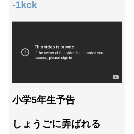
-1kck
アイドル – ぷぅアンテナ / 2022年3月22日（火）のメディア情報
アイドル – ぷぅアンテナ / 【乃木坂46】井上和の『なぎおはぎ』って こん
ぺいとう×いちごみるく×マヨラー星人 と同じと考えてよろしいですか？
アイドル – ぷぅアンテナ / 【乃木坂46】日村勇紀 gif職人が切り抜いた名シ
ーン.gif
ふぇどみ！ / 【悲報】呪術廻戦、視聴率5.1%
ふぇどみ！ / 【画像】スポ－ツキャスターお姉さん・ハメまくりだったｗｗ
ｗｗｗｗｗｗｗｗｗｗ
ふぇどみ！ / 【悲報】母「裕福な過程が高学歴になるとか大嘘。教育に金を
かけまくったうちの息子が団地住みの貧乏に学歴で負けた」
Powered by livedoor 相互RSS
小学5年生予告
しょうごに弄ばれる