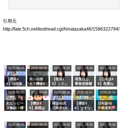
引用元
http://fate.5ch.net/test/read.cgi/hinatazaka46/1586322794/
2025-08-05
2025-08-05
2025-08-05
2025-08-05
2025-08-05
【櫻坂4
良い品揃
【櫻坂4
長濱ねる、
【日向坂4
6】田村保
え！櫻坂4
6】くりぃ
事務所移籍
6】長濱ね
乃だけジャ
6 12thシン
むしちゅー
フラーム所
る、種花か
2025-08-05
2025-08-05
2025-08-05
2025-08-05
2025-08-05
ージを脱い
グル『Mak
の2人を手
属を発表
ら移籍しフ
でいた理由
e or Brea
玉に取る大
ラーム所属
k』オフィ
沼晶保【く
に。これで
れなッピー
【櫻坂4
櫻坂46武
【櫻坂4
日向坂46
シャルグッ
りぃむナン
事務所に所
ズ集結！櫻
6】原因は
元唯衣×大
6】なすな
卒業後初共
ズ絶賛販売
タラ】
属している
坂46守屋
これか！？
沼晶保、お
か中西さん
演！佐々木
受付中
のは... おひ
麗奈×遠藤
大園玲、B
風呂場のE
が号泣した
久美さん、
さまの反応
理子、8/6
uddiesを
カップお姉
2曲目っ
師匠オード
2025-08-05
2025-08-05
2025-08-05
2025-08-05
がこちら
2025-08-05
「ラヴィッ
ざわつかせ
さんに恐怖
て...【ラヴ
リー若林さ