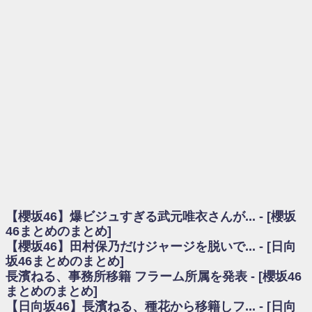
を察していた...
乃木坂46アンテナ / 長濱ねる、事務所移籍 フラーム所属を発表
乃木坂あんてな ～乃木坂46・欅坂46・日向坂46のニュース・情報・話題
をピックアップ / 【櫻坂46】ミーグリで喧嘩！？山下瞳月、これはマジギレし
てる
欅坂あんてな ～欅坂46のニュース・情報・話題をピックアップ / 良い品
揃え！櫻坂46 12thシングル『Make or Break』オフィシャルグッズ絶賛販売受
付中
欅坂/日向坂46まとめのまとめ / 【櫻坂46】原因はこれか！？大園玲、
Buddiesをざわつかせる...
乃木坂46アンテナ / 【櫻坂46】田村保乃だけジャージを脱いでいた理由
乃木坂あんてな ～乃木坂46・欅坂46・日向坂46のニュース・情報・話題
をピックアップ / 【櫻坂46】久々にあのメンバーがラヴィット出演へ！！！
日向坂46まとめのまとめ / 【櫻坂46】田村保乃だけジャージを脱いでいた
理由
【櫻坂46】爆ビジュすぎる武元唯衣さんが... - [櫻坂
日向坂46まとめのまとめ / 【日向坂46】富田鈴花1st写真集、発売記念記者
会見の模様がこちら！
46まとめのまとめ]
乃木坂欅坂まとめのまとめ / 【日向坂46】河田陽菜卒業の影響、ガチでデ
【櫻坂46】田村保乃だけジャージを脱いで... - [日向
カそう...
坂46まとめのまとめ]
欅坂あんてな ～欅坂46のニュース・情報・話題をピックアップ / れなッ
長濱ねる、事務所移籍 フラーム所属を発表 - [櫻坂46
ピーズ集結！櫻坂46守屋麗奈×遠藤理子、8/6「ラヴィット！」水曜スタジオ出
まとめのまとめ]
演決定
【日向坂46】長濱ねる、種花から移籍しフ... - [日向
欅坂/日向坂46まとめのまとめ / 【櫻坂46】田村保乃だけジャージを脱いで