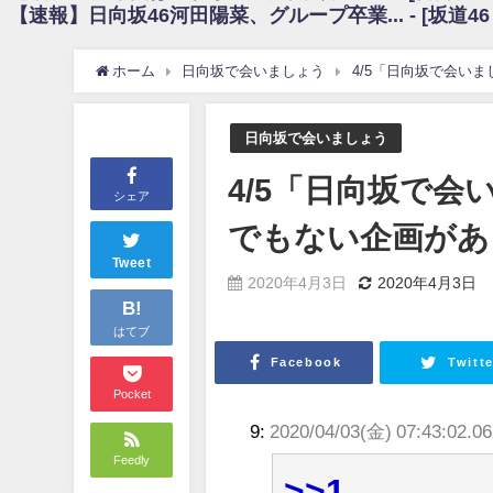
【速報】日向坂46河田陽菜、グループ卒業... - [坂道4
日向坂46まとめのまとめ / 【朗報】増田三莉音さんの生足wwwwwwwwwww
日向坂46まとめのまとめ / 筒井あやめ、アレをチラリ。こういう偶然の方が
日向坂46まとめのまとめ / 【日向坂46】富田鈴花1st写真集の先行カット、
ホーム
日向坂で会いましょう
4/5「日向坂で会い
日向坂46まとめのまとめ / 【日向坂46】五期生着ぐるみ生写真も！ 富田鈴
日向坂46まとめのまとめ / これから彼氏と行為する直前の賀喜遥香、やばい
アイドル – ぷぅアンテナ / 「乃木坂46ののぎおび⊿」北野日奈子が生配信！【2022.
日向坂で会いましょう
アイドル – ぷぅアンテナ / 2022年3月22日（火）のメディア情報
アイドル – ぷぅアンテナ / 【乃木坂46】井上和の『なぎおはぎ』って こ
4/5「日向坂で
アイドル – ぷぅアンテナ / 【乃木坂46】日村勇紀 gif職人が切り抜いた名シーン.
シェア
ふぇどみ！ / 【悲報】呪術廻戦、視聴率5.1%
でもない企画があ
ふぇどみ！ / 【画像】スポ－ツキャスターお姉さん・ハメまくりだったｗｗ
ふぇどみ！ / 【悲報】母「裕福な過程が高学歴になるとか大嘘。教育に金
Tweet
2020年4月3日
2020年4月3日
Powered by livedoor 相互RSS
B!
はてブ
Facebook
Twitte
Pocket
9:
2020/04/03(金) 07:43:02.06
Feedly
>>1