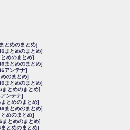
由
会見の模様がこちら！
...
ーズ集結！櫻坂46守屋麗奈×遠藤理子、8/6「ラヴィット！」水曜スタジオ出演決定
た理由
だから」佐々木久美と卒業後初の共演の様子がこちら！【激レアさん】
ちゃん、メンバーと会った模様
6まとめのまとめ]
願いバッハ！』ミーグリ日程がこちら
坂46まとめのまとめ]
これはマジギレしてる
まとめのまとめ]
ト!】
坂46まとめのまとめ]
アップ / 良い品揃え！櫻坂46 12thシングル『Make or Break』オフィシャ
いバッハ！』ミーグリ日程がこちら
46アンテナ]
で見かけるな
まとめのまとめ]
ke or Break』オフィシャルグッズ解禁
坂46まとめのまとめ]
レしてる
46まとめのまとめ]
ピックアップ / れなッピーズ集結！櫻坂46守屋麗奈×遠藤理子、8/6「ラヴィット
6アンテナ]
う！？
6まとめのまとめ]
う！？
坂46まとめのまとめ]
ハ！』ミーグリ日程がこちら
6まとめのまとめ]
ピックアップ / 日向坂46卒業後初共演！佐々木久美さん、師匠オードリー若林さん
46まとめのまとめ]
の時代だと話題に
46まとめのまとめ]