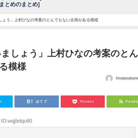
6まとめのまとめ]
w
官能的だよな？
これも素晴らしい
ましょう」上村ひなの考案のとんでもない企画がある模様
花考案グッズ＆生写真5種が公開される
3.22 17:15〜 SHOWROOM】
んぺいとう×いちごみるく×マヨラー星人 と同じと考えてよろしいですか？
会いましょう」上村ひなの考案のと
gif
る模様
ｗｗｗｗｗｗｗｗｗｗ
をかけまくったうちの息子が団地住みの貧乏に学歴で負けた」
hinatasakam
r
はてブ
Pocket
Feedl
 ID:wqjbdqu60