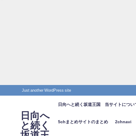
Just another WordPress site
日向へと続く坂道王国 当サイトについ
日向へ
5chまとめサイトのまとめ
2chnavi
と続く
坂道王