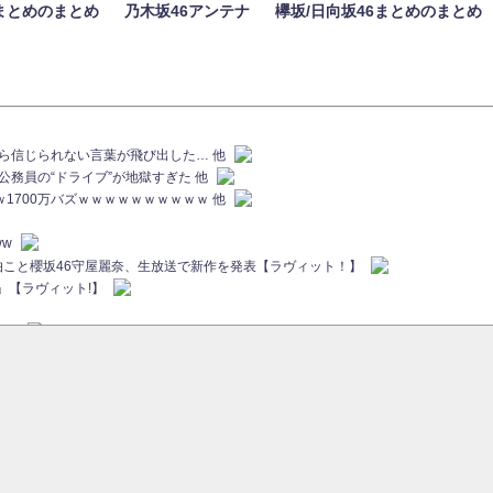
まとめのまとめ
乃木坂46アンテナ
欅坂/日向坂46まとめのまとめ
族から信じられない言葉が飛び出した… 他
代公務員の“ドライブ”が地獄すぎた 他
ｗｗ1700万バズｗｗｗｗｗｗｗｗｗｗ 他
ww
画伯こと櫻坂46守屋麗奈、生放送で新作を発表【ラヴィット！】
」【ラヴィット!】
ちら
ていた...
ピックアップ / 【櫻坂46】ミーグリで喧嘩！？山下瞳月、これはマジギレしてる
46 12thシングル『Make or Break』オフィシャルグッズ絶賛販売受付中
sをざわつかせる...
ピックアップ / 【櫻坂46】久々にあのメンバーがラヴィット出演へ！！！