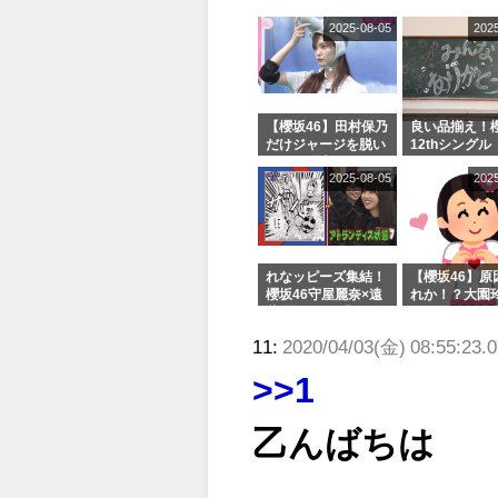
ジオ出演決定
2025-08-05
202
【櫻坂46】田村保乃
良い品揃え！櫻
だけジャージを脱い
12thシングル
でいた理由
e or Break
2025-08-05
202
シャルグッズ
売受付中
れなッピーズ集結！
【櫻坂46】原
櫻坂46守屋麗奈×遠
れか！？大園
藤理子、8/6「ラヴ
uddiesをざ
ィット！」水曜スタ
る...
11:
2020/04/03(金) 08:55:23.
ジオ出演決定
>>1
乙んばちは