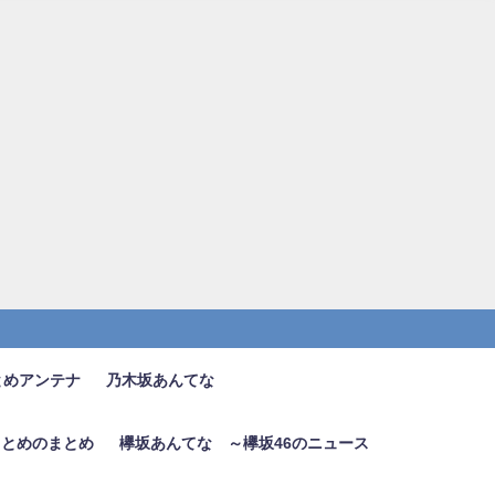
とめアンテナ
乃木坂あんてな
6まとめのまとめ
欅坂あんてな ～欅坂46のニュース