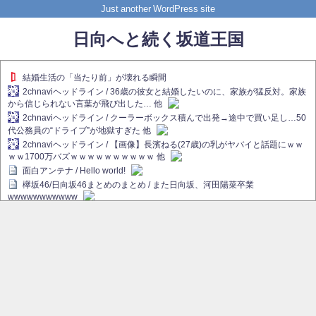
Just another WordPress site
日向へと続く坂道王国
結婚生活の「当たり前」が壊れる瞬間
2chnaviヘッドライン / 36歳の彼女と結婚したいのに、家族が猛反対。家族
から信じられない言葉が飛び出した… 他
2chnaviヘッドライン / クーラーボックス積んで出発→途中で買い足し…50
代公務員の“ドライブ”が地獄すぎた 他
2chnaviヘッドライン / 【画像】長濱ねる(27歳)の乳がヤバイと話題にｗｗ
ｗｗ1700万バズｗｗｗｗｗｗｗｗｗｗ 他
面白アンテナ / Hello world!
欅坂46/日向坂46まとめのまとめ / また日向坂、河田陽菜卒業
wwwwwwwwwww
欅坂あんてな ～欅坂46のニュース・情報・話題をピックアップ / れなぁ
画伯こと櫻坂46守屋麗奈、生放送で新作を発表【ラヴィット！】
欅坂/日向坂46まとめのまとめ / 【櫻坂46】ハリソン守屋「ゆーづのせいで
す」【ラヴィット!】
日向坂46まとめのまとめ / 長濱ねる、事務所移籍 フラーム所属を発表
日向坂46まとめのまとめ / 【日向坂46】河田陽菜卒業後、衝撃の年齢順が
こちら
乃木坂欅坂まとめのまとめ / 【日向坂46】河田陽菜推し、このときに卒業