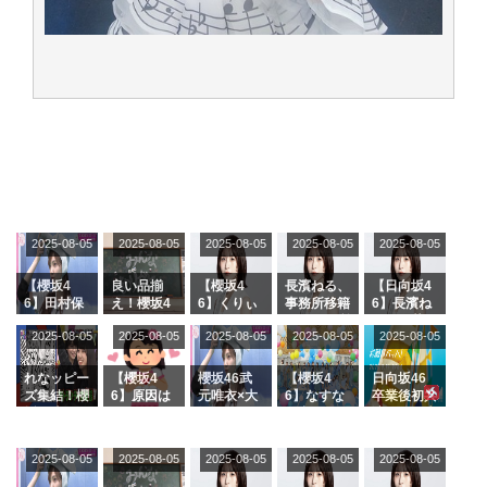
2025-08-05
2025-08-05
2025-08-05
2025-08-05
2025-08-05
【櫻坂4
良い品揃
【櫻坂4
長濱ねる、
【日向坂4
6】田村保
え！櫻坂4
6】くりぃ
事務所移籍
6】長濱ね
乃だけジャ
6 12thシン
むしちゅー
フラーム所
る、種花か
2025-08-05
2025-08-05
2025-08-05
2025-08-05
2025-08-05
ージを脱い
グル『Mak
の2人を手
属を発表
ら移籍しフ
でいた理由
e or Brea
玉に取る大
ラーム所属
k』オフィ
沼晶保【く
に。これで
れなッピー
【櫻坂4
櫻坂46武
【櫻坂4
日向坂46
シャルグッ
りぃむナン
事務所に所
ズ集結！櫻
6】原因は
元唯衣×大
6】なすな
卒業後初共
ズ絶賛販売
タラ】
属している
坂46守屋
これか！？
沼晶保、お
か中西さん
演！佐々木
受付中
のは... おひ
麗奈×遠藤
大園玲、B
風呂場のE
が号泣した
久美さん、
さまの反応
理子、8/6
uddiesを
カップお姉
2曲目っ
師匠オード
2025-08-05
2025-08-05
2025-08-05
2025-08-05
がこちら
2025-08-05
「ラヴィッ
ざわつかせ
さんに恐怖
て...【ラヴ
リー若林さ
ト！」水曜
る...
【くりぃむ
ィット 東
んと再会し