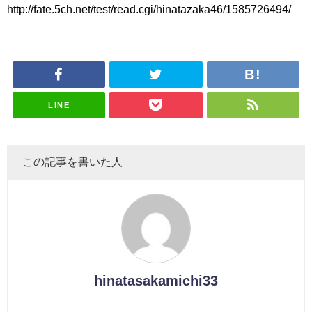
uddiesを
理子、8/6
uddiesを
カップお姉
を発表
http://fate.5ch.net/test/read.cgi/hinatazaka46/1585726494/
がこちら
ざわつかせ
「ラヴィッ
ざわつかせ
さんに恐怖
る...
ト！」水曜
る...
【くりぃむ
スタジオ出
ナンタラ】
演決定
LINE
この記事を書いた人
hinatasakamichi33