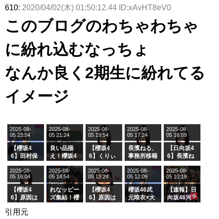
610:
2020/04/02(木) 01:50:12.44 ID:xAvHT8eV0
このブログのわちゃわちゃ
に紛れ込むなっちょ
なんか良く2期生に紛れてる
イメージ
2025-08-
2025-08-
2025-08-
2025-08-
2025-08-
05 23:54
05 21:24
05 19:54
05 17:24
05 16:09
【櫻坂4
良い品揃
【櫻坂4
長濱ねる、
【日向坂4
6】田村保
え！櫻坂4
6】くりぃ
事務所移籍
6】長濱ね
乃だけジャ
6 12thシン
むしちゅー
フラーム所
る、種花か
2025-08-
2025-08-
2025-08-
2025-08-
2025-08-
ージを脱い
グル『Mak
の2人を手
属を発表
ら移籍しフ
05 16:04
05 14:54
05 13:24
05 12:09
05 10:19
でいた理由
e or Brea
玉に取る大
ラーム所属
k』オフィ
沼晶保【く
に。これで
【櫻坂4
れなッピー
【櫻坂4
櫻坂46武
【速報】日
シャルグッ
りぃむナン
事務所に所
6】原因は
ズ集結！櫻
6】原因は
元唯衣×大
向坂46河
ズ絶賛販売
タラ】
属している
これか！？
坂46守屋
これか！？
沼晶保、お
田陽菜、グ
引用元
受付中
のは... おひ
大園玲、B
麗奈×遠藤
大園玲、B
風呂場のE
ループ卒業
さまの反応