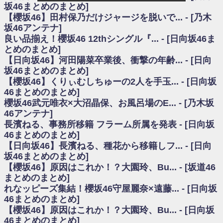
いた理由
坂46まとめのまとめ]
日向坂46まとめのまとめ / 【日向坂46】若林さん「笑えないぐらい師匠だ
【櫻坂46】田村保乃だけジャージを脱いで... - [乃木
から」佐々木久美と卒業後初の共演の様子がこちら！【激レアさん】
坂46アンテナ]
日向坂46まとめのまとめ / 【元日向坂46】情報解禁前で言えない！？丹生
良い品揃え！櫻坂46 12thシングル『... - [日向坂46ま
ちゃん、メンバーと会った模様
とめのまとめ]
乃木坂欅坂まとめのまとめ / 【日向坂46】この月、何かあるのか！？『お
【日向坂46】河田陽菜卒業後、衝撃の年齢... - [日向
願いバッハ！』ミーグリ日程がこちら
欅坂/日向坂46まとめのまとめ / 【櫻坂46】ミーグリで喧嘩！？山下瞳月、
坂46まとめのまとめ]
これはマジギレしてる
【櫻坂46】くりぃむしちゅーの2人を手玉... - [日向坂
乃木坂46アンテナ / 【櫻坂46】ハリソン守屋「ゆーづのせいです」【ラヴ
46まとめのまとめ]
ィット!】
櫻坂46武元唯衣×大沼晶保、お風呂場のE... - [乃木坂
乃木坂あんてな ～乃木坂46・欅坂46・日向坂46のニュース・情報・話題
46アンテナ]
をピックアップ / 良い品揃え！櫻坂46 12thシングル『Make or Break』オフィ
シャルグッズ絶賛販売受付中
長濱ねる、事務所移籍 フラーム所属を発表 - [日向坂
日向坂46まとめのまとめ / 【日向坂46】この月、何かあるのか！？『お願
46まとめのまとめ]
いバッハ！』ミーグリ日程がこちら
【日向坂46】長濱ねる、種花から移籍しフ... - [日向
日向坂46まとめのまとめ / 【元日向坂46】この卒業生、めちゃくちゃテレ
坂46まとめのまとめ]
ビで見かけるな
【櫻坂46】原因はこれか！？大園玲、Bu... - [坂道46
欅坂/日向坂46まとめのまとめ / 【櫻坂46】リアルミーグリであの販売も！
まとめのまとめ]
『Make or Break』オフィシャルグッズ解禁
れなッピーズ集結！櫻坂46守屋麗奈×遠藤... - [日向坂
乃木坂46アンテナ / 【櫻坂46】ミーグリで喧嘩！？山下瞳月、これはマジ
ギレしてる
46まとめのまとめ]
乃木坂あんてな ～乃木坂46・欅坂46・日向坂46のニュース・情報・話題
【櫻坂46】原因はこれか！？大園玲、Bu... - [日向坂
をピックアップ / れなッピーズ集結！櫻坂46守屋麗奈×遠藤理子、8/6「ラヴィ
46まとめのまとめ]
ット！」水曜スタジオ出演決定