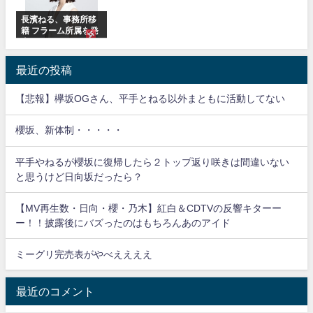
長濱ねる、事務所移
籍 フラーム所属を発
表
最近の投稿
【悲報】欅坂OGさん、平手とねる以外まともに活動してない
櫻坂、新体制・・・・・
平手やねるが櫻坂に復帰したら２トップ返り咲きは間違いない
と思うけど日向坂だったら？
【MV再生数・日向・櫻・乃木】紅白＆CDTVの反響キターー
ー！！披露後にバズったのはもちろんあのアイド
ミーグリ完売表がやべええええ
最近のコメント