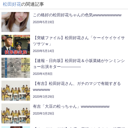
松田好花
の関連記事
この格好の松田好花ちゃんの色気wwwwwwwwww
2020年5月19日
【突破ファイル】松田好花さん「ケーイケイケイサ
ツサツｗ」
2020年5月14日
【速報・日向坂】松田好花＆小坂菜緒がケンミンシ
ョー出演キター―――――
2020年4月8日
【有吉】松田好花さん、ガチのマジで有能すぎる
wwwwww
2020年3月29日
有吉「大豆の松っちゃん」wwwwwwwwww
2020年3月29日