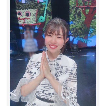
アイドル – ぷぅアンテナ / 2022年3月22日（火）のメディア情報
アイドル – ぷぅアンテナ / 【乃木坂46】井上和の『なぎおはぎ』って こん
ぺいとう×いちごみるく×マヨラー星人 と同じと考えてよろしいですか？
アイドル – ぷぅアンテナ / 【乃木坂46】日村勇紀 gif職人が切り抜いた名シ
ーン.gif
ふぇどみ！ / 【悲報】呪術廻戦、視聴率5.1%
ふぇどみ！ / 【画像】スポ－ツキャスターお姉さん・ハメまくりだったｗｗ
ｗｗｗｗｗｗｗｗｗｗ
ふぇどみ！ / 【悲報】母「裕福な過程が高学歴になるとか大嘘。教育に金を
かけまくったうちの息子が団地住みの貧乏に学歴で負けた」
Powered by livedoor 相互RSS