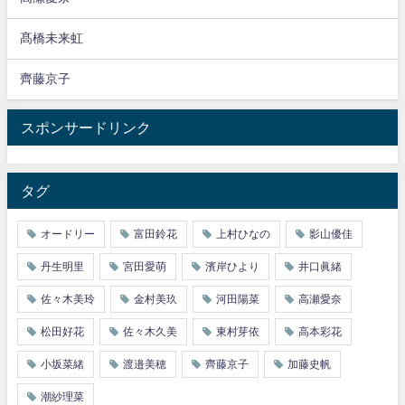
髙橋未来虹
齊藤京子
スポンサードリンク
タグ
オードリー
富田鈴花
上村ひなの
影山優佳
丹生明里
宮田愛萌
濱岸ひより
井口眞緒
佐々木美玲
金村美玖
河田陽菜
高瀬愛奈
松田好花
佐々木久美
東村芽依
高本彩花
小坂菜緒
渡邉美穂
齊藤京子
加藤史帆
潮紗理菜