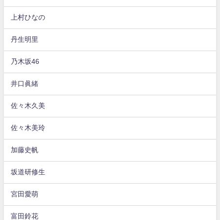
上村ひなの
丹生明里
乃木坂46
井口眞緒
佐々木久美
佐々木美玲
加藤史帆
坂道研修生
宮田愛萌
富田鈴花