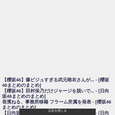
を察していた...
乃木坂46アンテナ / 長濱ねる、事務所移籍 フラーム所属を発表
乃木坂あんてな ～乃木坂46・欅坂46・日向坂46のニュース・情報・話題
をピックアップ / 【櫻坂46】ミーグリで喧嘩！？山下瞳月、これはマジギレし
てる
欅坂あんてな ～欅坂46のニュース・情報・話題をピックアップ / 良い品
揃え！櫻坂46 12thシングル『Make or Break』オフィシャルグッズ絶賛販売受
付中
欅坂/日向坂46まとめのまとめ / 【櫻坂46】原因はこれか！？大園玲、
Buddiesをざわつかせる...
乃木坂46アンテナ / 【櫻坂46】田村保乃だけジャージを脱いでいた理由
乃木坂あんてな ～乃木坂46・欅坂46・日向坂46のニュース・情報・話題
をピックアップ / 【櫻坂46】久々にあのメンバーがラヴィット出演へ！！！
日向坂46まとめのまとめ / 【櫻坂46】田村保乃だけジャージを脱いでいた
理由
【櫻坂46】爆ビジュすぎる武元唯衣さんが... - [櫻坂
日向坂46まとめのまとめ / 【日向坂46】富田鈴花1st写真集、発売記念記者
会見の模様がこちら！
46まとめのまとめ]
乃木坂欅坂まとめのまとめ / 【日向坂46】河田陽菜卒業の影響、ガチでデ
【櫻坂46】田村保乃だけジャージを脱いで... - [日向
カそう...
坂46まとめのまとめ]
欅坂あんてな ～欅坂46のニュース・情報・話題をピックアップ / れなッ
長濱ねる、事務所移籍 フラーム所属を発表 - [櫻坂46
ピーズ集結！櫻坂46守屋麗奈×遠藤理子、8/6「ラヴィット！」水曜スタジオ出
まとめのまとめ]
演決定
広告を閉じる
【日向坂46】長濱ねる、種花から移籍しフ... - [日向
欅坂/日向坂46まとめのまとめ / 【櫻坂46】田村保乃だけジャージを脱いで