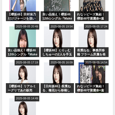
【櫻坂46】田村保乃
良い品揃え！櫻坂46
れなッピーズ集結！
だけジャージを脱い
12thシングル『Make
櫻坂46守屋麗奈×遠
でいた理由
or Break』オフィシ
藤理子、8/6「ラヴィ
2025-08-05 20:49
ャルグッズ絶賛販売
2025-08-05 19:54
ット！」水曜スタジ
2025-08-05 17:24
受付中
オ出演決定
良い品揃え！櫻坂46
【櫻坂46】くりぃむ
長濱ねる、事務所移
12thシングル『Make
しちゅーの2人を手玉
籍 フラーム所属を発
or Break』オフィシ
に取る大沼晶保【く
表
ャルグッズ絶賛販売
2025-08-05 17:19
りぃむナンタラ】
2025-08-05 16:09
2025-08-05 14:54
受付中
【櫻坂46】リアルミ
【日向坂46】長濱ね
れなッピーズ集結！
ーグリであの販売
る、種花から移籍し
櫻坂46守屋麗奈×遠
も！『Make or
フラーム所属に。こ
藤理子、8/6「ラヴィ
Break』オフィシャ
2025-08-05 14:49
れで事務所に所属し
ット！」水曜スタジ
ルグッズ解禁
ているのは... おひさ
オ出演決定
まの反応がこちら