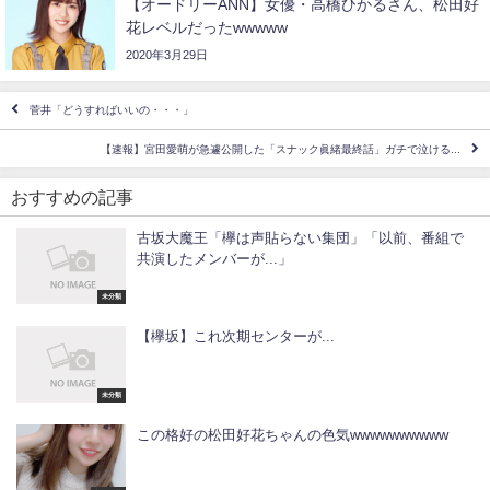
【オードリーANN】女優・高橋ひかるさん、松田好
花レベルだったwwwww
2020年3月29日
菅井「どうすればいいの・・・」
【速報】宮田愛萌が急遽公開した「スナック眞緒最終話」ガチで泣ける...
おすすめの記事
古坂大魔王「欅は声貼らない集団」「以前、番組で
共演したメンバーが...」
未分類
【欅坂】これ次期センターが...
未分類
この格好の松田好花ちゃんの色気wwwwwwwwww