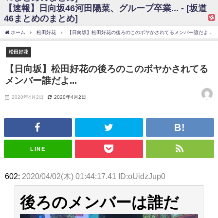
【速報】日向坂46河田陽菜、グループ卒業... - [坂道
日向坂46まとめのまとめ / 【日向坂46】富田鈴花、次の事務所が決まって
46まとめのまとめ]
そう！？
日向坂46まとめのまとめ / 【日向坂46】富田鈴花、次の事務所が決まって
ホーム
松田好花
【日向坂】松田好花の後ろのこのボヤかされてるメンバー誰だよ...
そう！？
乃木坂46アンテナ / 【日向坂46】この月、何かあるのか！？『お願いバッ
松田好花
ハ！』ミーグリ日程がこちら
乃木坂あんてな ～乃木坂46・欅坂46・日向坂46のニュース・情報・話題
【日向坂】松田好花の後ろのこのボヤかされてる
をピックアップ / 日向坂46卒業後初共演！佐々木久美さん、師匠オードリー若
メンバー誰だよ...
林さんと再会した結果･･･【激レアさんを連れてきた。】
欅坂46/日向坂46まとめのまとめ / 『anan』の表紙の櫻坂46さん、多様性
の時代だと話題に
2020年4月2日
2020年4月2日
欅坂46/日向坂46まとめのまとめ / 日向坂46より重大発表！！！！
日向坂46まとめのまとめ / 【朗報】増田三莉音さんの生足
wwwwwwwwwwww
日向坂46まとめのまとめ / 筒井あやめ、アレをチラリ。こういう偶然の方
が官能的だよな？
LINE
日向坂46まとめのまとめ / 【日向坂46】富田鈴花1st写真集の先行カット、
これも素晴らしい
日向坂46まとめのまとめ / 【日向坂46】五期生着ぐるみ生写真も！ 富田鈴
602:
2020/04/02(木) 01:44:17.41 ID:oUidzJup0
花考案グッズ＆生写真5種が公開される
日向坂46まとめのまとめ / これから彼氏と行為する直前の賀喜遥香、やば
い
後ろのメンバーは誰だ
アイドル – ぷぅアンテナ / 「乃木坂46ののぎおび⊿」北野日奈子が生配
信！【2022.3.22 17:15〜 SHOWROOM】