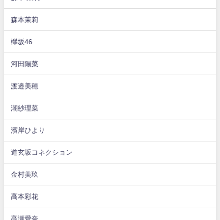
森本茉莉
欅坂46
河田陽菜
渡邉美穂
潮紗理菜
濱岸ひより
道玄坂コネクション
金村美玖
高本彩花
高瀬愛奈