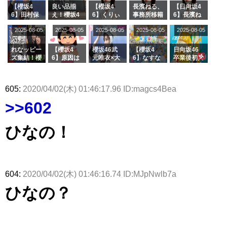
スタジオ出
ナンタラ】
京ドーム公
た結果･･･
【櫻坂4
良い品揃
【櫻坂4
長濱ねる、
【日向坂4
演決定
演】
【激レアさ
6】田村保
え！櫻坂4
6】くりぃ
事務所移籍
6】長濱ね
んを連れて
乃だけジャ
6 12thシン
むしちゅー
フラーム所
る、種花か
2025-08-05
2025-08-05
2025-08-05
2025-08-05
きた。】
2025-08-05
ージを脱い
グル『Mak
の2人を手
属を発表
ら移籍しフ
でいた理由
e or Brea
玉に取る大
ラーム所属
k』オフィ
沼晶保【く
に。これで
れなッピー
【櫻坂4
櫻坂46武
【櫻坂4
日向坂46
シャルグッ
りぃむナン
事務所に所
ズ集結！櫻
6】原因は
元唯衣×大
6】なすな
卒業後初共
ズ絶賛販売
タラ】
属している
坂46守屋
これか！？
沼晶保、お
か中西さん
演！佐々木
受付中
のは... おひ
麗奈×遠藤
大園玲、B
風呂場のE
が号泣した
久美さん、
さまの反応
理子、8/6
uddiesを
カップお姉
2曲目っ
師匠オード
605:
2020/04/02(木) 01:46:17.96 ID:magcs4Bea
がこちら
「ラヴィッ
ざわつかせ
さんに恐怖
て...【ラヴ
リー若林さ
ト！」水曜
る...
【くりぃむ
ィット 東
んと再会し
>>602
スタジオ出
ナンタラ】
京ドーム公
た結果･･･
演決定
演】
【激レアさ
んを連れて
ひなの！
きた。】
604:
2020/04/02(木) 01:46:16.74 ID:MJpNwlb7a
ひなの？