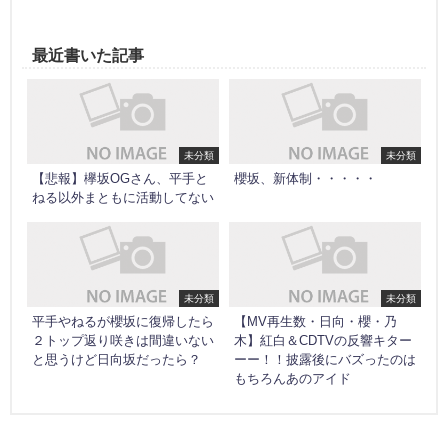
最近書いた記事
未分類
未分類
【悲報】欅坂OGさん、平手と
櫻坂、新体制・・・・・
ねる以外まともに活動してない
未分類
未分類
平手やねるが櫻坂に復帰したら
【MV再生数・日向・櫻・乃
２トップ返り咲きは間違いない
木】紅白＆CDTVの反響キター
と思うけど日向坂だったら？
ーー！！披露後にバズったのは
もちろんあのアイド