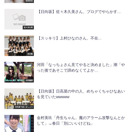
松田好花
【日向坂】佐々木久美さん、ブログでやらかす...
佐々木久美
【スッキリ】上村ひなのさん、不在...
未分類
河田「なっちょさん見てやると決めました」潮「や
った後であそこで諦めなくてよか…
河田陽菜
【日向坂】日高屋の中の人、めちゃくちゃひなあい
を見ていたwwwww
日向坂で会いましょう
金村美玖「丹生ちゃん、魔のアラーム攻撃なんとか
して」→春日「別にいいけどね」