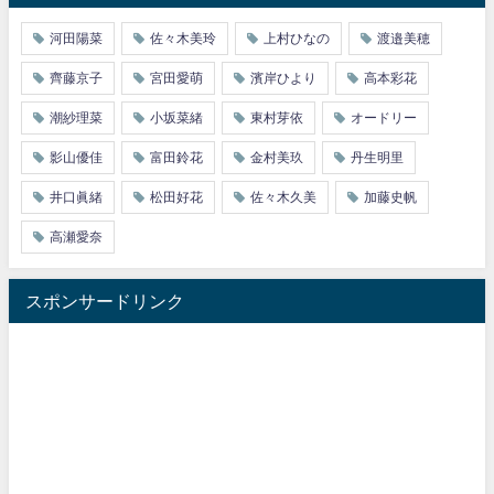
河田陽菜
佐々木美玲
上村ひなの
渡邉美穂
齊藤京子
宮田愛萌
濱岸ひより
高本彩花
潮紗理菜
小坂菜緒
東村芽依
オードリー
影山優佳
富田鈴花
金村美玖
丹生明里
井口眞緒
松田好花
佐々木久美
加藤史帆
高瀬愛奈
スポンサードリンク