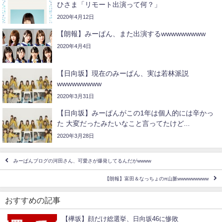
ひさま「リモート出演って何？」
2020年4月12日
【朗報】みーぱん、また出演するwwwwwwwww
2020年4月4日
【日向坂】現在のみーぱん、実は若林派説
wwwwwwwww
2020年3月31日
【日向坂】みーぱんがこの1年は個人的には辛かっ
た 大変だったみたいなこと言ってたけど...
2020年3月28日
みーぱんブログの河田さん、可愛さが爆発してるんだがwwww
【朗報】富田＆なっちょのπ山脈wwwwwwwww
おすすめの記事
【欅坂】顔だけ総選挙、日向坂46に惨敗