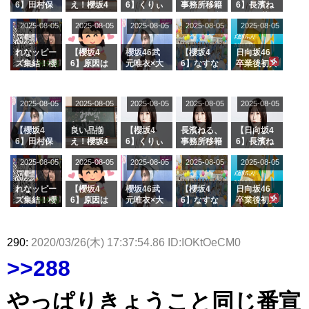
6】田村保
え！櫻坂4
6】くりぃ
事務所移籍
6】長濱ね
乃だけジャ
6 12thシン
むしちゅー
フラーム所
る、種花か
2025-08-05
2025-08-05
2025-08-05
2025-08-05
2025-08-05
ージを脱い
グル『Mak
の2人を手
属を発表
ら移籍しフ
でいた理由
e or Brea
玉に取る大
ラーム所属
k』オフィ
沼晶保【く
に。これで
れなッピー
【櫻坂4
櫻坂46武
【櫻坂4
日向坂46
シャルグッ
りぃむナン
事務所に所
ズ集結！櫻
6】原因は
元唯衣×大
6】なすな
卒業後初共
ズ絶賛販売
タラ】
属している
坂46守屋
これか！？
沼晶保、お
か中西さん
演！佐々木
受付中
のは... おひ
麗奈×遠藤
大園玲、B
風呂場のE
が号泣した
久美さん、
さまの反応
理子、8/6
uddiesを
カップお姉
2曲目っ
師匠オード
2025-08-05
2025-08-05
2025-08-05
2025-08-05
がこちら
2025-08-05
「ラヴィッ
ざわつかせ
さんに恐怖
て...【ラヴ
リー若林さ
ト！」水曜
る...
【くりぃむ
ィット 東
んと再会し
スタジオ出
ナンタラ】
京ドーム公
た結果･･･
【櫻坂4
良い品揃
【櫻坂4
長濱ねる、
【日向坂4
演決定
演】
【激レアさ
6】田村保
え！櫻坂4
6】くりぃ
事務所移籍
6】長濱ね
んを連れて
乃だけジャ
6 12thシン
むしちゅー
フラーム所
る、種花か
2025-08-05
2025-08-05
2025-08-05
2025-08-05
きた。】
2025-08-05
ージを脱い
グル『Mak
の2人を手
属を発表
ら移籍しフ
でいた理由
e or Brea
玉に取る大
ラーム所属
k』オフィ
沼晶保【く
に。これで
れなッピー
【櫻坂4
櫻坂46武
【櫻坂4
日向坂46
シャルグッ
りぃむナン
事務所に所
ズ集結！櫻
6】原因は
元唯衣×大
6】なすな
卒業後初共
ズ絶賛販売
タラ】
属している
坂46守屋
これか！？
沼晶保、お
か中西さん
演！佐々木
受付中
のは... おひ
麗奈×遠藤
大園玲、B
風呂場のE
が号泣した
久美さん、
さまの反応
理子、8/6
uddiesを
カップお姉
2曲目っ
師匠オード
290:
2020/03/26(木) 17:37:54.86 ID:IOKtOeCM0
がこちら
「ラヴィッ
ざわつかせ
さんに恐怖
て...【ラヴ
リー若林さ
ト！」水曜
る...
【くりぃむ
ィット 東
んと再会し
>>288
スタジオ出
ナンタラ】
京ドーム公
た結果･･･
演決定
演】
【激レアさ
んを連れて
やっぱりきょうこと同じ番宣
きた。】