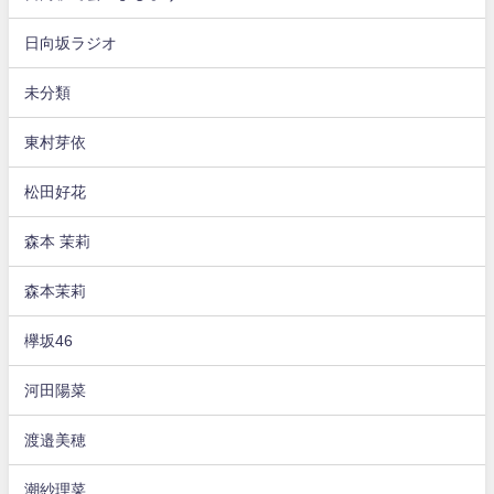
日向坂ラジオ
未分類
東村芽依
松田好花
森本 茉莉
森本茉莉
欅坂46
河田陽菜
渡邉美穂
潮紗理菜