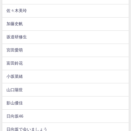
佐々木美玲
加藤史帆
坂道研修生
宮田愛萌
富田鈴花
小坂菜緒
山口陽世
影山優佳
日向坂46
日向坂で会いましょう