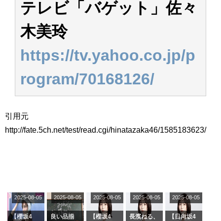
テレビ「バゲット」佐々
アイドル – ぷぅアンテナ / 2022年3月22日（火）のメディア情報
アイドル – ぷぅアンテナ / 【乃木坂46】井上和の『なぎおはぎ』って こん
ぺいとう×いちごみるく×マヨラー星人 と同じと考えてよろしいですか？
木美玲
アイドル – ぷぅアンテナ / 【乃木坂46】日村勇紀 gif職人が切り抜いた名シ
ーン.gif
https://tv.yahoo.co.jp/p
ふぇどみ！ / 【悲報】呪術廻戦、視聴率5.1%
ふぇどみ！ / 【画像】スポ－ツキャスターお姉さん・ハメまくりだったｗｗ
ｗｗｗｗｗｗｗｗｗｗ
rogram/70168126/
ふぇどみ！ / 【悲報】母「裕福な過程が高学歴になるとか大嘘。教育に金を
かけまくったうちの息子が団地住みの貧乏に学歴で負けた」
Powered by livedoor 相互RSS
引用元
http://fate.5ch.net/test/read.cgi/hinatazaka46/1585183623/
2025-08-05
2025-08-05
2025-08-05
2025-08-05
2025-08-05
【櫻坂4
良い品揃
【櫻坂4
長濱ねる、
【日向坂4