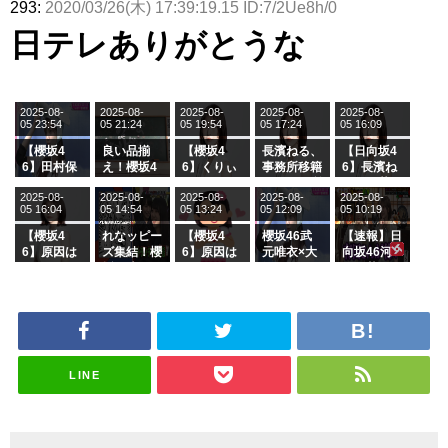
293:
2020/03/26(木) 17:39:19.15 ID:7/2Ue8h/0
日テレありがとうな
2025-08-
2025-08-
2025-08-
2025-08-
2025-08-
05 23:54
05 21:24
05 19:54
05 17:24
05 16:09
【櫻坂4
良い品揃
【櫻坂4
長濱ねる、
【日向坂4
6】田村保
え！櫻坂4
6】くりぃ
事務所移籍
6】長濱ね
乃だけジャ
6 12thシン
むしちゅー
フラーム所
る、種花か
2025-08-
2025-08-
2025-08-
2025-08-
2025-08-
ージを脱い
グル『Mak
の2人を手
属を発表
ら移籍しフ
05 16:04
05 14:54
05 13:24
05 12:09
05 10:19
でいた理由
e or Brea
玉に取る大
ラーム所属
k』オフィ
沼晶保【く
に。これで
【櫻坂4
れなッピー
【櫻坂4
櫻坂46武
【速報】日
シャルグッ
りぃむナン
事務所に所
6】原因は
ズ集結！櫻
6】原因は
元唯衣×大
向坂46河
ズ絶賛販売
タラ】
属している
これか！？
坂46守屋
これか！？
沼晶保、お
田陽菜、グ
受付中
のは... おひ
大園玲、B
麗奈×遠藤
大園玲、B
風呂場のE
ループ卒業
さまの反応
uddiesを
理子、8/6
uddiesを
カップお姉
を発表
がこちら
ざわつかせ
「ラヴィッ
ざわつかせ
さんに恐怖
る...
ト！」水曜
る...
【くりぃむ
スタジオ出
ナンタラ】
演決定
LINE