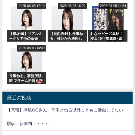
or Break』オフィシ
に取る大沼晶保【く
表
ャルグッズ絶賛販売
2025-08-05 17:19
りぃむナンタラ】
2025-08-05 16:09
2025-08-05 14:54
受付中
【櫻坂46】リアルミ
【日向坂46】長濱ね
れなッピーズ集結！
ーグリであの販売
る、種花から移籍し
櫻坂46守屋麗奈×遠
も！『Make or
フラーム所属に。こ
藤理子、8/6「ラヴィ
Break』オフィシャ
2025-08-05 14:49
れで事務所に所属し
ット！」水曜スタジ
ルグッズ解禁
ているのは... おひさ
オ出演決定
まの反応がこちら
長濱ねる、事務所移
籍 フラーム所属を発
表
最近の投稿
【悲報】欅坂OGさん、平手とねる以外まともに活動してない
櫻坂、新体制・・・・・