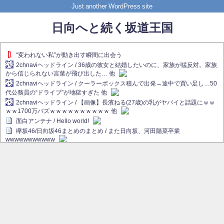
Just another WordPress site
日向へと続く坂道王国
“変われない私”が動き出す瞬間に出会う
2chnaviヘッドライン / 36歳の彼女と結婚したいのに、家族が猛反対。家族
から信じられない言葉が飛び出した… 他
2chnaviヘッドライン / クーラーボックス積んで出発→途中で買い足し…50
代公務員の“ドライブ”が地獄すぎた 他
2chnaviヘッドライン / 【画像】長濱ねる(27歳)の乳がヤバイと話題にｗｗ
ｗｗ1700万バズｗｗｗｗｗｗｗｗｗｗ 他
面白アンテナ / Hello world!
欅坂46/日向坂46まとめのまとめ / また日向坂、河田陽菜卒業
wwwwwwwwwww
欅坂あんてな ～欅坂46のニュース・情報・話題をピックアップ / れなぁ
画伯こと櫻坂46守屋麗奈、生放送で新作を発表【ラヴィット！】
欅坂/日向坂46まとめのまとめ / 【櫻坂46】ハリソン守屋「ゆーづのせいで
す」【ラヴィット!】
日向坂46まとめのまとめ / 長濱ねる、事務所移籍 フラーム所属を発表
日向坂46まとめのまとめ / 【日向坂46】河田陽菜卒業後、衝撃の年齢順が
こちら
乃木坂欅坂まとめのまとめ / 【日向坂46】河田陽菜推し、このときに卒業