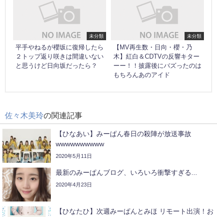
未分類
未分類
平手やねるが櫻坂に復帰したら
【MV再生数・日向・櫻・乃
２トップ返り咲きは間違いない
木】紅白＆CDTVの反響キター
と思うけど日向坂だったら？
ーー！！披露後にバズったのは
もちろんあのアイド
佐々木美玲
の関連記事
【ひなあい】みーぱん春日の殺陣が放送事故
wwwwwwwwww
2020年5月11日
最新のみーぱんブログ、いろいろ衝撃すぎる...
2020年4月23日
【ひなたひ】次週みーぱんとみほ リモート出演！お