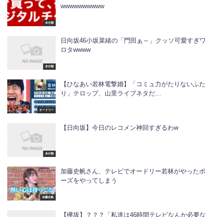
wwwwwwwwww
未分類
日向坂46小坂菜緒の「門田ぁ～」クッソ可愛すぎワ
ロタwwww
未分類
【ひなあい若林電撃婚】「コミュ力がたりないふた
り」テロップ、山里ライブネタだ…
オードリー
【日向坂】今日のレコメン神回すぎるわw
未分類
加藤史帆さん、テレビでオードリー若林がやったポ
ーズをやってしまう
加藤史帆
【欅坂】？？？「私達は46時間テレビなんか必要な