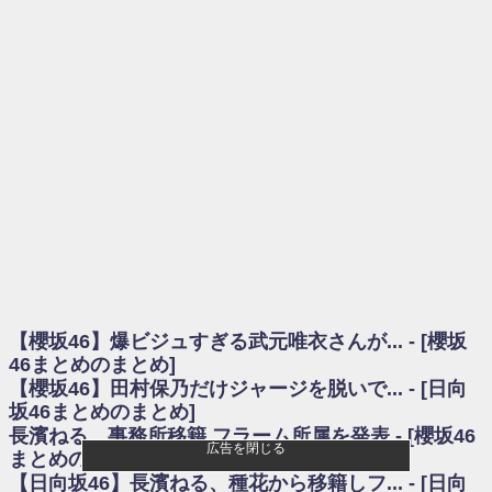
を察していた...
乃木坂46アンテナ / 長濱ねる、事務所移籍 フラーム所属を発表
乃木坂あんてな ～乃木坂46・欅坂46・日向坂46のニュース・情報・話題
をピックアップ / 【櫻坂46】ミーグリで喧嘩！？山下瞳月、これはマジギレし
てる
欅坂あんてな ～欅坂46のニュース・情報・話題をピックアップ / 良い品
揃え！櫻坂46 12thシングル『Make or Break』オフィシャルグッズ絶賛販売受
付中
欅坂/日向坂46まとめのまとめ / 【櫻坂46】原因はこれか！？大園玲、
Buddiesをざわつかせる...
乃木坂46アンテナ / 【櫻坂46】田村保乃だけジャージを脱いでいた理由
乃木坂あんてな ～乃木坂46・欅坂46・日向坂46のニュース・情報・話題
をピックアップ / 【櫻坂46】久々にあのメンバーがラヴィット出演へ！！！
日向坂46まとめのまとめ / 【櫻坂46】田村保乃だけジャージを脱いでいた
理由
【櫻坂46】爆ビジュすぎる武元唯衣さんが... - [櫻坂
日向坂46まとめのまとめ / 【日向坂46】富田鈴花1st写真集、発売記念記者
会見の模様がこちら！
46まとめのまとめ]
乃木坂欅坂まとめのまとめ / 【日向坂46】河田陽菜卒業の影響、ガチでデ
【櫻坂46】田村保乃だけジャージを脱いで... - [日向
カそう...
坂46まとめのまとめ]
欅坂あんてな ～欅坂46のニュース・情報・話題をピックアップ / れなッ
長濱ねる、事務所移籍 フラーム所属を発表 - [櫻坂46
ピーズ集結！櫻坂46守屋麗奈×遠藤理子、8/6「ラヴィット！」水曜スタジオ出
広告を閉じる
まとめのまとめ]
演決定
【日向坂46】長濱ねる、種花から移籍しフ... - [日向
欅坂/日向坂46まとめのまとめ / 【櫻坂46】田村保乃だけジャージを脱いで