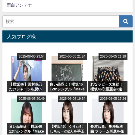
面白アンテナ
人気ブログ様
2025-08-05 23:54
2025-08-05 21:24
2025-08-05 21:19
【櫻坂46】田村保乃
良い品揃え！櫻坂46
れなッピーズ集結！
だけジャージを脱い
12thシングル『Make
櫻坂46守屋麗奈×遠
でいた理由
or Break』オフィシ
藤理子、8/6「ラヴィ
2025-08-05 20:49
ャルグッズ絶賛販売
2025-08-05 19:54
ット！」水曜スタジ
2025-08-05 17:24
受付中
オ出演決定
良い品揃え！櫻坂46
【櫻坂46】くりぃむ
長濱ねる、事務所移
12thシングル『Make
しちゅーの2人を手玉
籍 フラーム所属を発