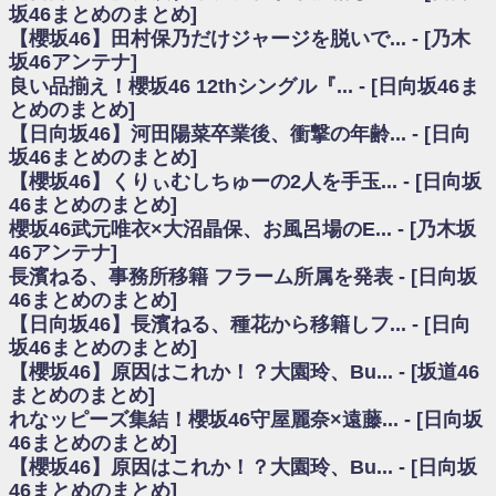
いた理由
坂46まとめのまとめ]
日向坂46まとめのまとめ / 【日向坂46】若林さん「笑えないぐらい師匠だ
【櫻坂46】田村保乃だけジャージを脱いで... - [乃木
から」佐々木久美と卒業後初の共演の様子がこちら！【激レアさん】
坂46アンテナ]
日向坂46まとめのまとめ / 【元日向坂46】情報解禁前で言えない！？丹生
良い品揃え！櫻坂46 12thシングル『... - [日向坂46ま
ちゃん、メンバーと会った模様
とめのまとめ]
乃木坂欅坂まとめのまとめ / 【日向坂46】この月、何かあるのか！？『お
【日向坂46】河田陽菜卒業後、衝撃の年齢... - [日向
願いバッハ！』ミーグリ日程がこちら
欅坂/日向坂46まとめのまとめ / 【櫻坂46】ミーグリで喧嘩！？山下瞳月、
坂46まとめのまとめ]
これはマジギレしてる
【櫻坂46】くりぃむしちゅーの2人を手玉... - [日向坂
乃木坂46アンテナ / 【櫻坂46】ハリソン守屋「ゆーづのせいです」【ラヴ
46まとめのまとめ]
ィット!】
櫻坂46武元唯衣×大沼晶保、お風呂場のE... - [乃木坂
乃木坂あんてな ～乃木坂46・欅坂46・日向坂46のニュース・情報・話題
46アンテナ]
をピックアップ / 良い品揃え！櫻坂46 12thシングル『Make or Break』オフィ
シャルグッズ絶賛販売受付中
長濱ねる、事務所移籍 フラーム所属を発表 - [日向坂
日向坂46まとめのまとめ / 【日向坂46】この月、何かあるのか！？『お願
46まとめのまとめ]
いバッハ！』ミーグリ日程がこちら
【日向坂46】長濱ねる、種花から移籍しフ... - [日向
日向坂46まとめのまとめ / 【元日向坂46】この卒業生、めちゃくちゃテレ
坂46まとめのまとめ]
ビで見かけるな
【櫻坂46】原因はこれか！？大園玲、Bu... - [坂道46
欅坂/日向坂46まとめのまとめ / 【櫻坂46】リアルミーグリであの販売も！
まとめのまとめ]
『Make or Break』オフィシャルグッズ解禁
れなッピーズ集結！櫻坂46守屋麗奈×遠藤... - [日向坂
乃木坂46アンテナ / 【櫻坂46】ミーグリで喧嘩！？山下瞳月、これはマジ
ギレしてる
46まとめのまとめ]
乃木坂あんてな ～乃木坂46・欅坂46・日向坂46のニュース・情報・話題
【櫻坂46】原因はこれか！？大園玲、Bu... - [日向坂
をピックアップ / れなッピーズ集結！櫻坂46守屋麗奈×遠藤理子、8/6「ラヴィ
46まとめのまとめ]
ット！」水曜スタジオ出演決定