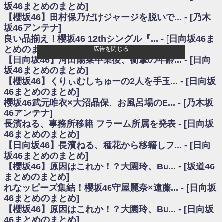
いた理由
坂46まとめのまとめ]
日向坂46まとめのまとめ / 【日向坂46】若林さん「笑えないぐらい師匠だ
【櫻坂46】田村保乃だけジャージを脱いで... - [乃木
から」佐々木久美と卒業後初の共演の様子がこちら！【激レアさん】
坂46アンテナ]
日向坂46まとめのまとめ / 【元日向坂46】情報解禁前で言えない！？丹生
良い品揃え！櫻坂46 12thシングル『... - [日向坂46ま
ちゃん、メンバーと会った模様
とめのまとめ]
広告を閉じる
乃木坂欅坂まとめのまとめ / 【日向坂46】この月、何かあるのか！？『お
【日向坂46】河田陽菜卒業後、衝撃の年齢... - [日向
願いバッハ！』ミーグリ日程がこちら
欅坂/日向坂46まとめのまとめ / 【櫻坂46】ミーグリで喧嘩！？山下瞳月、
坂46まとめのまとめ]
これはマジギレしてる
【櫻坂46】くりぃむしちゅーの2人を手玉... - [日向坂
乃木坂46アンテナ / 【櫻坂46】ハリソン守屋「ゆーづのせいです」【ラヴ
46まとめのまとめ]
ィット!】
櫻坂46武元唯衣×大沼晶保、お風呂場のE... - [乃木坂
乃木坂あんてな ～乃木坂46・欅坂46・日向坂46のニュース・情報・話題
46アンテナ]
をピックアップ / 良い品揃え！櫻坂46 12thシングル『Make or Break』オフィ
シャルグッズ絶賛販売受付中
長濱ねる、事務所移籍 フラーム所属を発表 - [日向坂
日向坂46まとめのまとめ / 【日向坂46】この月、何かあるのか！？『お願
46まとめのまとめ]
いバッハ！』ミーグリ日程がこちら
【日向坂46】長濱ねる、種花から移籍しフ... - [日向
日向坂46まとめのまとめ / 【元日向坂46】この卒業生、めちゃくちゃテレ
坂46まとめのまとめ]
ビで見かけるな
【櫻坂46】原因はこれか！？大園玲、Bu... - [坂道46
欅坂/日向坂46まとめのまとめ / 【櫻坂46】リアルミーグリであの販売も！
まとめのまとめ]
『Make or Break』オフィシャルグッズ解禁
れなッピーズ集結！櫻坂46守屋麗奈×遠藤... - [日向坂
乃木坂46アンテナ / 【櫻坂46】ミーグリで喧嘩！？山下瞳月、これはマジ
ギレしてる
46まとめのまとめ]
乃木坂あんてな ～乃木坂46・欅坂46・日向坂46のニュース・情報・話題
【櫻坂46】原因はこれか！？大園玲、Bu... - [日向坂
をピックアップ / れなッピーズ集結！櫻坂46守屋麗奈×遠藤理子、8/6「ラヴィ
46まとめのまとめ]
ット！」水曜スタジオ出演決定