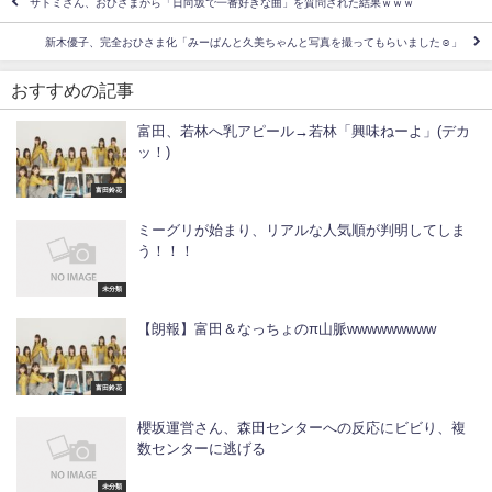
サトミさん、おひさまから「日向坂で一番好きな曲」を質問された結果ｗｗｗ
新木優子、完全おひさま化「みーぱんと久美ちゃんと写真を撮ってもらいました☺」
おすすめの記事
富田、若林へ乳アピール→若林「興味ねーよ」(デカ
ッ！)
富田鈴花
ミーグリが始まり、リアルな人気順が判明してしま
う！！！
未分類
【朗報】富田＆なっちょのπ山脈wwwwwwwww
富田鈴花
櫻坂運営さん、森田センターへの反応にビビり、複
数センターに逃げる
未分類