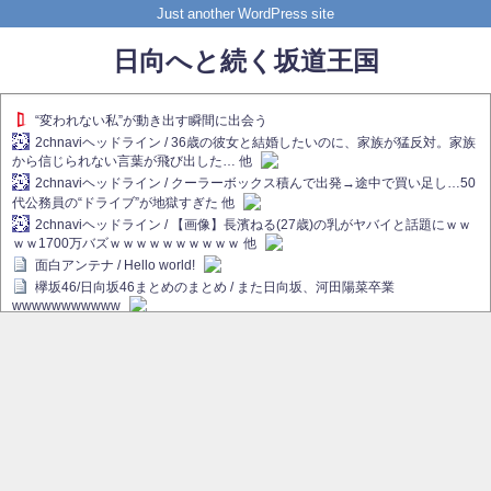
Just another WordPress site
日向へと続く坂道王国
“変われない私”が動き出す瞬間に出会う
2chnaviヘッドライン / 36歳の彼女と結婚したいのに、家族が猛反対。家族
から信じられない言葉が飛び出した… 他
2chnaviヘッドライン / クーラーボックス積んで出発→途中で買い足し…50
代公務員の“ドライブ”が地獄すぎた 他
2chnaviヘッドライン / 【画像】長濱ねる(27歳)の乳がヤバイと話題にｗｗ
ｗｗ1700万バズｗｗｗｗｗｗｗｗｗｗ 他
面白アンテナ / Hello world!
欅坂46/日向坂46まとめのまとめ / また日向坂、河田陽菜卒業
wwwwwwwwwww
欅坂あんてな ～欅坂46のニュース・情報・話題をピックアップ / れなぁ
画伯こと櫻坂46守屋麗奈、生放送で新作を発表【ラヴィット！】
欅坂/日向坂46まとめのまとめ / 【櫻坂46】ハリソン守屋「ゆーづのせいで
す」【ラヴィット!】
日向坂46まとめのまとめ / 長濱ねる、事務所移籍 フラーム所属を発表
日向坂46まとめのまとめ / 【日向坂46】河田陽菜卒業後、衝撃の年齢順が
こちら
乃木坂欅坂まとめのまとめ / 【日向坂46】河田陽菜推し、このときに卒業