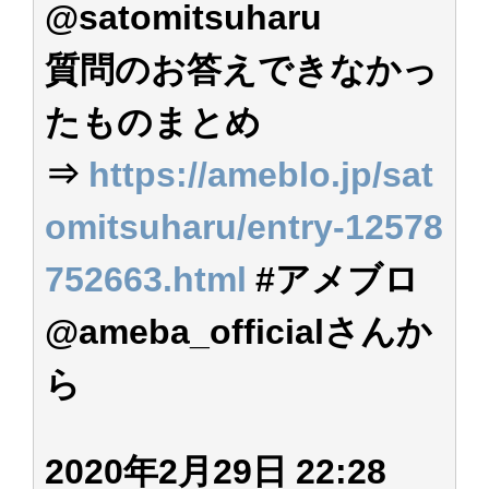
@satomitsuharu
アイドル – ぷぅアンテナ / 2022年3月22日（火）のメディア情報
アイドル – ぷぅアンテナ / 【乃木坂46】井上和の『なぎおはぎ』って こん
ぺいとう×いちごみるく×マヨラー星人 と同じと考えてよろしいですか？
質問のお答えできなかっ
アイドル – ぷぅアンテナ / 【乃木坂46】日村勇紀 gif職人が切り抜いた名シ
ーン.gif
たものまとめ
ふぇどみ！ / 【悲報】呪術廻戦、視聴率5.1%
ふぇどみ！ / 【画像】スポ－ツキャスターお姉さん・ハメまくりだったｗｗ
ｗｗｗｗｗｗｗｗｗｗ
⇒
https://ameblo.jp/sat
ふぇどみ！ / 【悲報】母「裕福な過程が高学歴になるとか大嘘。教育に金を
かけまくったうちの息子が団地住みの貧乏に学歴で負けた」
omitsuharu/entry-12578
Powered by livedoor 相互RSS
752663.html
#アメブロ
@ameba_officialさんか
ら
2020年2月29日 22:28