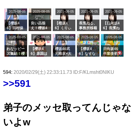
受付中
のは... おひ
麗奈×遠藤
大園玲、B
風呂場のE
が号泣した
久美さん、
さまの反応
理子、8/6
uddiesを
カップお姉
2曲目っ
師匠オード
2025-08-05
2025-08-05
2025-08-05
2025-08-05
がこちら
2025-08-05
「ラヴィッ
ざわつかせ
さんに恐怖
て...【ラヴ
リー若林さ
ト！」水曜
る...
【くりぃむ
ィット 東
んと再会し
スタジオ出
ナンタラ】
京ドーム公
た結果･･･
【櫻坂4
良い品揃
【櫻坂4
長濱ねる、
【日向坂4
演決定
演】
【激レアさ
6】田村保
え！櫻坂4
6】くりぃ
事務所移籍
6】長濱ね
んを連れて
乃だけジャ
6 12thシン
むしちゅー
フラーム所
る、種花か
2025-08-05
2025-08-05
2025-08-05
2025-08-05
きた。】
2025-08-05
ージを脱い
グル『Mak
の2人を手
属を発表
ら移籍しフ
でいた理由
e or Brea
玉に取る大
ラーム所属
k』オフィ
沼晶保【く
に。これで
れなッピー
【櫻坂4
櫻坂46武
【櫻坂4
日向坂46
シャルグッ
りぃむナン
事務所に所
ズ集結！櫻
6】原因は
元唯衣×大
6】なすな
卒業後初共
ズ絶賛販売
タラ】
属している
坂46守屋
これか！？
沼晶保、お
か中西さん
演！佐々木
受付中
のは... おひ
麗奈×遠藤
大園玲、B
風呂場のE
が号泣した
久美さん、
さまの反応
理子、8/6
uddiesを
カップお姉
2曲目っ
師匠オード
594:
2020/02/29(土) 22:33:11.73 ID:F/KLmsht0NIKU
がこちら
「ラヴィッ
ざわつかせ
さんに恐怖
て...【ラヴ
リー若林さ
ト！」水曜
る...
【くりぃむ
ィット 東
んと再会し
>>591
スタジオ出
ナンタラ】
京ドーム公
た結果･･･
演決定
演】
【激レアさ
んを連れて
きた。】
弟子のメッセ取ってんじゃな
いよw