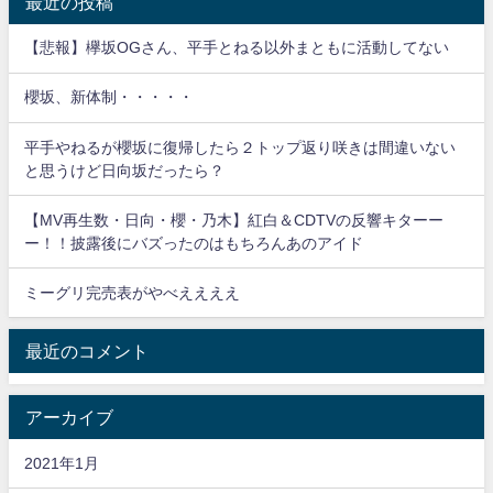
最近の投稿
【悲報】欅坂OGさん、平手とねる以外まともに活動してない
櫻坂、新体制・・・・・
平手やねるが櫻坂に復帰したら２トップ返り咲きは間違いない
と思うけど日向坂だったら？
【MV再生数・日向・櫻・乃木】紅白＆CDTVの反響キターー
ー！！披露後にバズったのはもちろんあのアイド
ミーグリ完売表がやべええええ
最近のコメント
アーカイブ
2021年1月