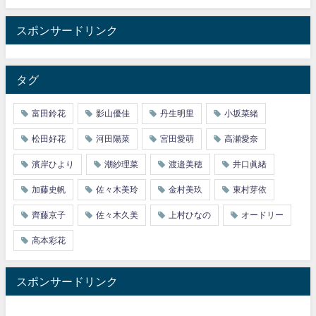
スポンサードリンク
タグ
富田鈴花
影山優佳
丹生明里
小坂菜緒
松田好花
河田陽菜
宮田愛萌
高瀬愛奈
濱岸ひより
潮紗理菜
渡邉美穂
井口眞緒
加藤史帆
佐々木美玲
金村美玖
東村芽依
齊藤京子
佐々木久美
上村ひなの
オードリー
高本彩花
スポンサードリンク