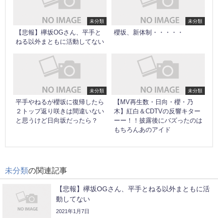
未分類
未分類
【悲報】欅坂OGさん、平手と
櫻坂、新体制・・・・・
ねる以外まともに活動してない
未分類
未分類
平手やねるが櫻坂に復帰したら
【MV再生数・日向・櫻・乃
２トップ返り咲きは間違いない
木】紅白＆CDTVの反響キター
と思うけど日向坂だったら？
ーー！！披露後にバズったのは
もちろんあのアイド
未分類
の関連記事
【悲報】欅坂OGさん、平手とねる以外まともに活
動してない
2021年1月7日