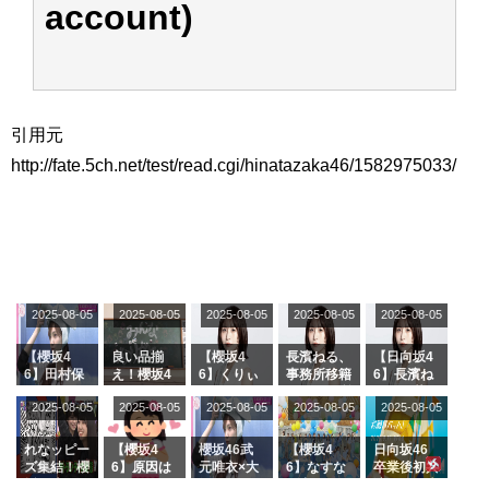
account)
引用元
http://fate.5ch.net/test/read.cgi/hinatazaka46/1582975033/
2025-08-05
2025-08-05
2025-08-05
2025-08-05
2025-08-05
【櫻坂4
良い品揃
【櫻坂4
長濱ねる、
【日向坂4
6】田村保
え！櫻坂4
6】くりぃ
事務所移籍
6】長濱ね
乃だけジャ
6 12thシン
むしちゅー
フラーム所
る、種花か
2025-08-05
2025-08-05
2025-08-05
2025-08-05
2025-08-05
ージを脱い
グル『Mak
の2人を手
属を発表
ら移籍しフ
でいた理由
e or Brea
玉に取る大
ラーム所属
k』オフィ
沼晶保【く
に。これで
れなッピー
【櫻坂4
櫻坂46武
【櫻坂4
日向坂46
シャルグッ
りぃむナン
事務所に所
ズ集結！櫻
6】原因は
元唯衣×大
6】なすな
卒業後初共
ズ絶賛販売
タラ】
属している
坂46守屋
これか！？
沼晶保、お
か中西さん
演！佐々木