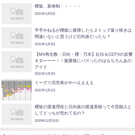
櫻坂、新体制・・・・・
2021年1月5日
平手やねるが櫻坂に復帰したら２トップ返り咲きは
間違いないと思うけど日向坂だったら？
2021年1月3日
【MV再生数・日向・櫻・乃木】紅白＆CDTVの反響
キターーー！！披露後にバズったのはもちろんあの
アイド
2021年1月2日
ミーグリ完売表がやべええええ
2021年1月1日
櫻坂の渡邉理佐と日向坂の渡邉美穂って今芸能人と
してどっちが売れてるの？
2020年12月31日