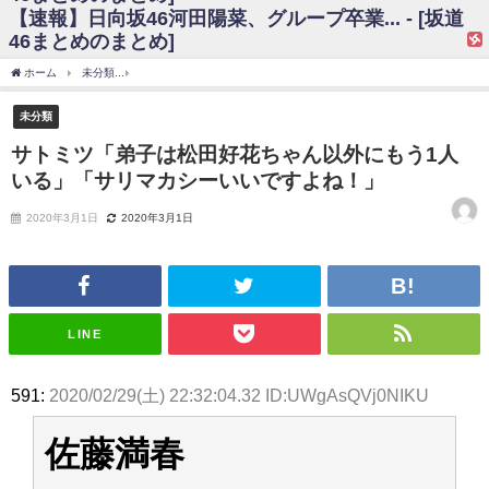
【速報】日向坂46河田陽菜、グループ卒業... - [坂道
日向坂46まとめのまとめ / 【日向坂46】富田鈴花、次の事務所が決まって
46まとめのまとめ]
そう！？
日向坂46まとめのまとめ / 【日向坂46】富田鈴花、次の事務所が決まって
ホーム
未分類
サトミツ「弟子は松田好花ちゃん以外にもう1人いる」「サリマカシー
そう！？
乃木坂46アンテナ / 【日向坂46】この月、何かあるのか！？『お願いバッ
未分類
ハ！』ミーグリ日程がこちら
乃木坂あんてな ～乃木坂46・欅坂46・日向坂46のニュース・情報・話題
サトミツ「弟子は松田好花ちゃん以外にもう1人
をピックアップ / 日向坂46卒業後初共演！佐々木久美さん、師匠オードリー若
いる」「サリマカシーいいですよね！」
林さんと再会した結果･･･【激レアさんを連れてきた。】
欅坂46/日向坂46まとめのまとめ / 『anan』の表紙の櫻坂46さん、多様性
の時代だと話題に
2020年3月1日
2020年3月1日
欅坂46/日向坂46まとめのまとめ / 日向坂46より重大発表！！！！
日向坂46まとめのまとめ / 【朗報】増田三莉音さんの生足
wwwwwwwwwwww
日向坂46まとめのまとめ / 筒井あやめ、アレをチラリ。こういう偶然の方
が官能的だよな？
LINE
日向坂46まとめのまとめ / 【日向坂46】富田鈴花1st写真集の先行カット、
これも素晴らしい
日向坂46まとめのまとめ / 【日向坂46】五期生着ぐるみ生写真も！ 富田鈴
591:
2020/02/29(土) 22:32:04.32 ID:UWgAsQVj0NIKU
花考案グッズ＆生写真5種が公開される
日向坂46まとめのまとめ / これから彼氏と行為する直前の賀喜遥香、やば
い
佐藤満春
アイドル – ぷぅアンテナ / 「乃木坂46ののぎおび⊿」北野日奈子が生配
信！【2022.3.22 17:15〜 SHOWROOM】