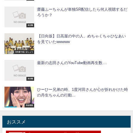
齋藤ふーちゃんが単独SR配信したら何人視聴するだ
ろうか？
未分類
【日向坂】日高屋の中の人、めちゃくちゃひなあい
を見ていたwwwww
日向坂で会いましょう
最新の志田さんのYouTube動画再生数....
未分類
ひーひー兄弟の時、1度河田さんが心が折れかけた時
の丹生ちゃんの行動...
丹生明里
おススメ