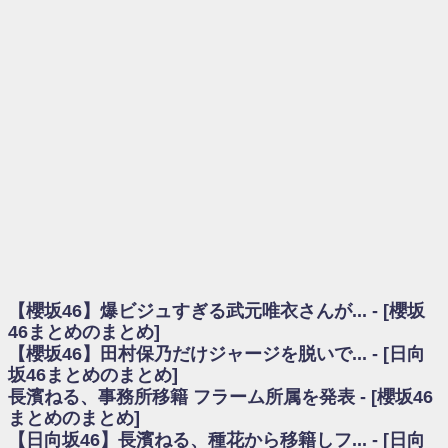
を察していた...
乃木坂46アンテナ / 長濱ねる、事務所移籍 フラーム所属を発表
乃木坂あんてな ～乃木坂46・欅坂46・日向坂46のニュース・情報・話題
をピックアップ / 【櫻坂46】ミーグリで喧嘩！？山下瞳月、これはマジギレし
てる
欅坂あんてな ～欅坂46のニュース・情報・話題をピックアップ / 良い品
揃え！櫻坂46 12thシングル『Make or Break』オフィシャルグッズ絶賛販売受
付中
欅坂/日向坂46まとめのまとめ / 【櫻坂46】原因はこれか！？大園玲、
Buddiesをざわつかせる...
乃木坂46アンテナ / 【櫻坂46】田村保乃だけジャージを脱いでいた理由
乃木坂あんてな ～乃木坂46・欅坂46・日向坂46のニュース・情報・話題
をピックアップ / 【櫻坂46】久々にあのメンバーがラヴィット出演へ！！！
日向坂46まとめのまとめ / 【櫻坂46】田村保乃だけジャージを脱いでいた
理由
【櫻坂46】爆ビジュすぎる武元唯衣さんが... - [櫻坂
日向坂46まとめのまとめ / 【日向坂46】富田鈴花1st写真集、発売記念記者
会見の模様がこちら！
46まとめのまとめ]
乃木坂欅坂まとめのまとめ / 【日向坂46】河田陽菜卒業の影響、ガチでデ
【櫻坂46】田村保乃だけジャージを脱いで... - [日向
カそう...
坂46まとめのまとめ]
欅坂あんてな ～欅坂46のニュース・情報・話題をピックアップ / れなッ
長濱ねる、事務所移籍 フラーム所属を発表 - [櫻坂46
ピーズ集結！櫻坂46守屋麗奈×遠藤理子、8/6「ラヴィット！」水曜スタジオ出
まとめのまとめ]
演決定
【日向坂46】長濱ねる、種花から移籍しフ... - [日向
欅坂/日向坂46まとめのまとめ / 【櫻坂46】田村保乃だけジャージを脱いで