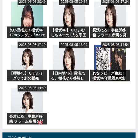
2025-08-05 20:49
ャルグッズ絶賛販売
2025-08-05 19:54
ット！」水曜スタジ
2025-08-05 17:24
受付中
オ出演決定
良い品揃え！櫻坂46
【櫻坂46】くりぃむ
長濱ねる、事務所移
12thシングル『Make
しちゅーの2人を手玉
籍 フラーム所属を発
or Break』オフィシ
に取る大沼晶保【く
表
ャルグッズ絶賛販売
2025-08-05 17:19
りぃむナンタラ】
2025-08-05 16:09
2025-08-05 14:54
受付中
【櫻坂46】リアルミ
【日向坂46】長濱ね
れなッピーズ集結！
ーグリであの販売
る、種花から移籍し
櫻坂46守屋麗奈×遠
も！『Make or
フラーム所属に。こ
藤理子、8/6「ラヴィ
Break』オフィシャ
2025-08-05 14:49
れで事務所に所属し
ット！」水曜スタジ
ルグッズ解禁
ているのは... おひさ
オ出演決定
まの反応がこちら
長濱ねる、事務所移
籍 フラーム所属を発
表