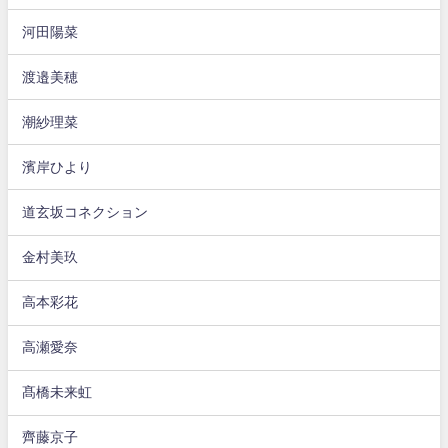
河田陽菜
渡邉美穂
潮紗理菜
濱岸ひより
道玄坂コネクション
金村美玖
高本彩花
高瀬愛奈
髙橋未来虹
齊藤京子