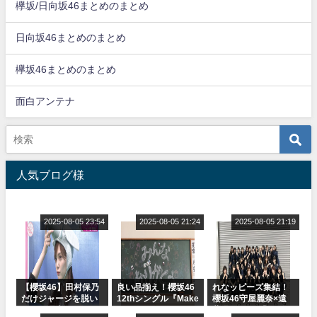
欅坂/日向坂46まとめのまとめ
日向坂46まとめのまとめ
欅坂46まとめのまとめ
面白アンテナ
人気ブログ様
2025-08-05 23:54
2025-08-05 21:24
2025-08-05 21:19
【櫻坂46】田村保乃
良い品揃え！櫻坂46
れなッピーズ集結！
だけジャージを脱い
12thシングル『Make
櫻坂46守屋麗奈×遠
でいた理由
or Break』オフィシ
藤理子、8/6「ラヴィ