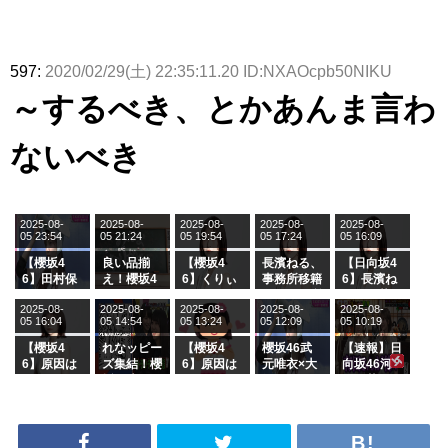
597:
2020/02/29(土) 22:35:11.20 ID:NXAOcpb50NIKU
～するべき、とかあんま言わ
ないべき
2025-08-
2025-08-
2025-08-
2025-08-
2025-08-
05 23:54
05 21:24
05 19:54
05 17:24
05 16:09
【櫻坂4
良い品揃
【櫻坂4
長濱ねる、
【日向坂4
6】田村保
え！櫻坂4
6】くりぃ
事務所移籍
6】長濱ね
乃だけジャ
6 12thシン
むしちゅー
フラーム所
る、種花か
2025-08-
2025-08-
2025-08-
2025-08-
2025-08-
ージを脱い
グル『Mak
の2人を手
属を発表
ら移籍しフ
05 16:04
05 14:54
05 13:24
05 12:09
05 10:19
でいた理由
e or Brea
玉に取る大
ラーム所属
k』オフィ
沼晶保【く
に。これで
【櫻坂4
れなッピー
【櫻坂4
櫻坂46武
【速報】日
シャルグッ
りぃむナン
事務所に所
6】原因は
ズ集結！櫻
6】原因は
元唯衣×大
向坂46河
ズ絶賛販売
タラ】
属している
これか！？
坂46守屋
これか！？
沼晶保、お
田陽菜、グ
受付中
のは... おひ
大園玲、B
麗奈×遠藤
大園玲、B
風呂場のE
ループ卒業
さまの反応
uddiesを
理子、8/6
uddiesを
カップお姉
を発表
がこちら
ざわつかせ
「ラヴィッ
ざわつかせ
さんに恐怖
る...
ト！」水曜
る...
【くりぃむ