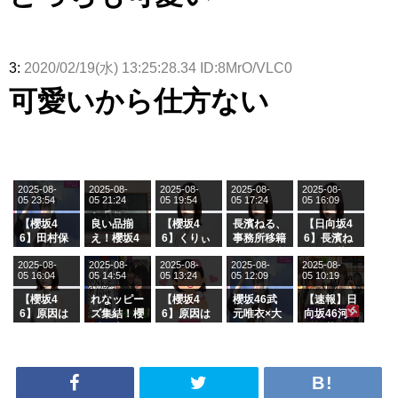
ト！」水曜
る...
【くりぃむ
ィット 東
んと再会し
スタジオ出
ナンタラ】
京ドーム公
た結果･･･
演決定
演】
【激レアさ
んを連れて
きた。】
3:
2020/02/19(水) 13:25:28.34 ID:8MrO/VLC0
可愛いから仕方ない
2025-08-
2025-08-
2025-08-
2025-08-
2025-08-
05 23:54
05 21:24
05 19:54
05 17:24
05 16:09
【櫻坂4
良い品揃
【櫻坂4
長濱ねる、
【日向坂4
6】田村保
え！櫻坂4
6】くりぃ
事務所移籍
6】長濱ね
乃だけジャ
6 12thシン
むしちゅー
フラーム所
る、種花か
2025-08-
2025-08-
2025-08-
2025-08-
2025-08-
ージを脱い
グル『Mak
の2人を手
属を発表
ら移籍しフ
05 16:04
05 14:54
05 13:24
05 12:09
05 10:19
でいた理由
e or Brea
玉に取る大
ラーム所属
k』オフィ
沼晶保【く
に。これで
【櫻坂4
れなッピー
【櫻坂4
櫻坂46武
【速報】日
シャルグッ
りぃむナン
事務所に所
6】原因は
ズ集結！櫻
6】原因は
元唯衣×大
向坂46河
ズ絶賛販売
タラ】
属している
これか！？
坂46守屋
これか！？
沼晶保、お
田陽菜、グ
受付中
のは... おひ
大園玲、B
麗奈×遠藤
大園玲、B
風呂場のE
ループ卒業
さまの反応
uddiesを
理子、8/6
uddiesを
カップお姉
を発表
がこちら
ざわつかせ
「ラヴィッ
ざわつかせ
さんに恐怖
る...
ト！」水曜
る...
【くりぃむ