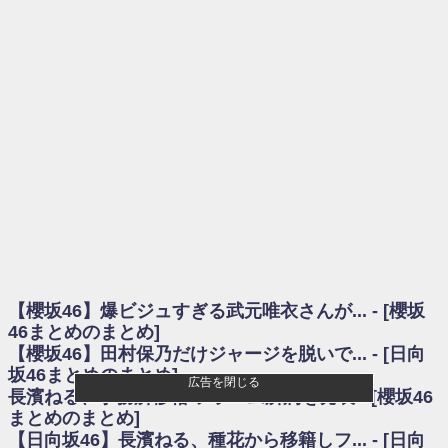
を察していた...
乃木坂46アンテナ / 長濱ねる、事務所移籍 フラーム所属を発表
乃木坂あんてな ～乃木坂46・欅坂46・日向坂46のニュース・情報・話題
をピックアップ / 【櫻坂46】ミーグリで喧嘩！？山下瞳月、これはマジギレし
てる
欅坂あんてな ～欅坂46のニュース・情報・話題をピックアップ / 良い品
揃え！櫻坂46 12thシングル『Make or Break』オフィシャルグッズ絶賛販売受
付中
欅坂/日向坂46まとめのまとめ / 【櫻坂46】原因はこれか！？大園玲、
Buddiesをざわつかせる...
乃木坂46アンテナ / 【櫻坂46】田村保乃だけジャージを脱いでいた理由
乃木坂あんてな ～乃木坂46・欅坂46・日向坂46のニュース・情報・話題
をピックアップ / 【櫻坂46】久々にあのメンバーがラヴィット出演へ！！！
日向坂46まとめのまとめ / 【櫻坂46】田村保乃だけジャージを脱いでいた
理由
【櫻坂46】爆ビジュすぎる武元唯衣さんが... - [櫻坂
日向坂46まとめのまとめ / 【日向坂46】富田鈴花1st写真集、発売記念記者
会見の模様がこちら！
46まとめのまとめ]
乃木坂欅坂まとめのまとめ / 【日向坂46】河田陽菜卒業の影響、ガチでデ
【櫻坂46】田村保乃だけジャージを脱いで... - [日向
カそう...
坂46まとめのまとめ]
広告を閉じる
欅坂あんてな ～欅坂46のニュース・情報・話題をピックアップ / れなッ
長濱ねる、事務所移籍 フラーム所属を発表 - [櫻坂46
ピーズ集結！櫻坂46守屋麗奈×遠藤理子、8/6「ラヴィット！」水曜スタジオ出
まとめのまとめ]
演決定
【日向坂46】長濱ねる、種花から移籍しフ... - [日向
欅坂/日向坂46まとめのまとめ / 【櫻坂46】田村保乃だけジャージを脱いで