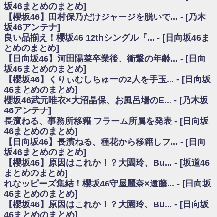
いた理由
坂46まとめのまとめ]
日向坂46まとめのまとめ / 【日向坂46】若林さん「笑えないぐらい師匠だ
【櫻坂46】田村保乃だけジャージを脱いで... - [乃木
から」佐々木久美と卒業後初の共演の様子がこちら！【激レアさん】
坂46アンテナ]
日向坂46まとめのまとめ / 【元日向坂46】情報解禁前で言えない！？丹生
良い品揃え！櫻坂46 12thシングル『... - [日向坂46ま
ちゃん、メンバーと会った模様
とめのまとめ]
乃木坂欅坂まとめのまとめ / 【日向坂46】この月、何かあるのか！？『お
【日向坂46】河田陽菜卒業後、衝撃の年齢... - [日向
願いバッハ！』ミーグリ日程がこちら
欅坂/日向坂46まとめのまとめ / 【櫻坂46】ミーグリで喧嘩！？山下瞳月、
坂46まとめのまとめ]
これはマジギレしてる
【櫻坂46】くりぃむしちゅーの2人を手玉... - [日向坂
乃木坂46アンテナ / 【櫻坂46】ハリソン守屋「ゆーづのせいです」【ラヴ
46まとめのまとめ]
ィット!】
櫻坂46武元唯衣×大沼晶保、お風呂場のE... - [乃木坂
乃木坂あんてな ～乃木坂46・欅坂46・日向坂46のニュース・情報・話題
46アンテナ]
をピックアップ / 良い品揃え！櫻坂46 12thシングル『Make or Break』オフィ
シャルグッズ絶賛販売受付中
長濱ねる、事務所移籍 フラーム所属を発表 - [日向坂
日向坂46まとめのまとめ / 【日向坂46】この月、何かあるのか！？『お願
46まとめのまとめ]
いバッハ！』ミーグリ日程がこちら
【日向坂46】長濱ねる、種花から移籍しフ... - [日向
日向坂46まとめのまとめ / 【元日向坂46】この卒業生、めちゃくちゃテレ
坂46まとめのまとめ]
ビで見かけるな
【櫻坂46】原因はこれか！？大園玲、Bu... - [坂道46
欅坂/日向坂46まとめのまとめ / 【櫻坂46】リアルミーグリであの販売も！
まとめのまとめ]
『Make or Break』オフィシャルグッズ解禁
れなッピーズ集結！櫻坂46守屋麗奈×遠藤... - [日向坂
乃木坂46アンテナ / 【櫻坂46】ミーグリで喧嘩！？山下瞳月、これはマジ
ギレしてる
46まとめのまとめ]
乃木坂あんてな ～乃木坂46・欅坂46・日向坂46のニュース・情報・話題
【櫻坂46】原因はこれか！？大園玲、Bu... - [日向坂
をピックアップ / れなッピーズ集結！櫻坂46守屋麗奈×遠藤理子、8/6「ラヴィ
46まとめのまとめ]
ット！」水曜スタジオ出演決定