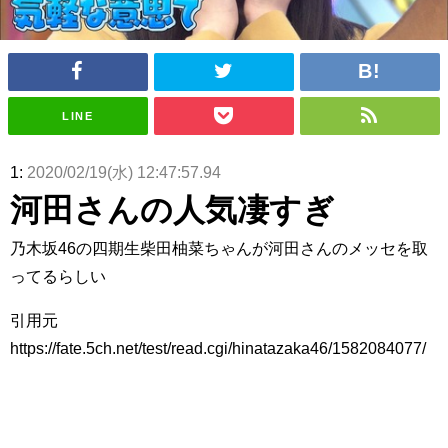
アイドル – ぷぅアンテナ / 2022年3月22日（火）のメディア情報
アイドル – ぷぅアンテナ / 【乃木坂46】井上和の『なぎおはぎ』って こん
ぺいとう×いちごみるく×マヨラー星人 と同じと考えてよろしいですか？
アイドル – ぷぅアンテナ / 【乃木坂46】日村勇紀 gif職人が切り抜いた名シ
ーン.gif
ふぇどみ！ / 【悲報】呪術廻戦、視聴率5.1%
LINE
ふぇどみ！ / 【画像】スポ－ツキャスターお姉さん・ハメまくりだったｗｗ
ｗｗｗｗｗｗｗｗｗｗ
ふぇどみ！ / 【悲報】母「裕福な過程が高学歴になるとか大嘘。教育に金を
1:
2020/02/19(水) 12:47:57.94
かけまくったうちの息子が団地住みの貧乏に学歴で負けた」
河田さんの人気凄すぎ
Powered by livedoor 相互RSS
乃木坂46の四期生柴田柚菜ちゃんが河田さんのメッセを取
ってるらしい
引用元
https://fate.5ch.net/test/read.cgi/hinatazaka46/1582084077/