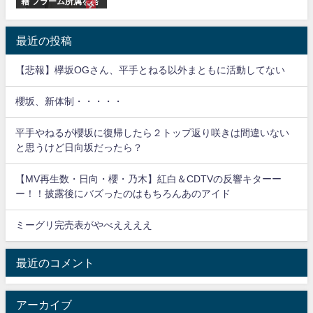
籍 フラーム所属を発
表
最近の投稿
【悲報】欅坂OGさん、平手とねる以外まともに活動してない
櫻坂、新体制・・・・・
平手やねるが櫻坂に復帰したら２トップ返り咲きは間違いない
と思うけど日向坂だったら？
【MV再生数・日向・櫻・乃木】紅白＆CDTVの反響キターー
ー！！披露後にバズったのはもちろんあのアイド
ミーグリ完売表がやべええええ
最近のコメント
アーカイブ