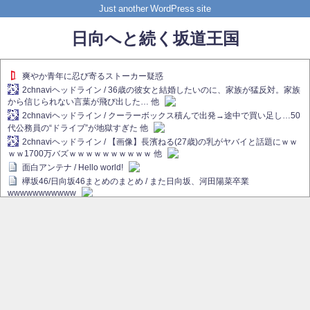
Just another WordPress site
日向へと続く坂道王国
爽やか青年に忍び寄るストーカー疑惑
2chnaviヘッドライン / 36歳の彼女と結婚したいのに、家族が猛反対。家族
から信じられない言葉が飛び出した… 他
2chnaviヘッドライン / クーラーボックス積んで出発→途中で買い足し…50
代公務員の“ドライブ”が地獄すぎた 他
2chnaviヘッドライン / 【画像】長濱ねる(27歳)の乳がヤバイと話題にｗｗ
ｗｗ1700万バズｗｗｗｗｗｗｗｗｗｗ 他
面白アンテナ / Hello world!
欅坂46/日向坂46まとめのまとめ / また日向坂、河田陽菜卒業
wwwwwwwwwww
欅坂あんてな ～欅坂46のニュース・情報・話題をピックアップ / れなぁ
画伯こと櫻坂46守屋麗奈、生放送で新作を発表【ラヴィット！】
欅坂/日向坂46まとめのまとめ / 【櫻坂46】ハリソン守屋「ゆーづのせいで
す」【ラヴィット!】
日向坂46まとめのまとめ / 長濱ねる、事務所移籍 フラーム所属を発表
日向坂46まとめのまとめ / 【日向坂46】河田陽菜卒業後、衝撃の年齢順が
こちら
乃木坂欅坂まとめのまとめ / 【日向坂46】河田陽菜推し、このときに卒業