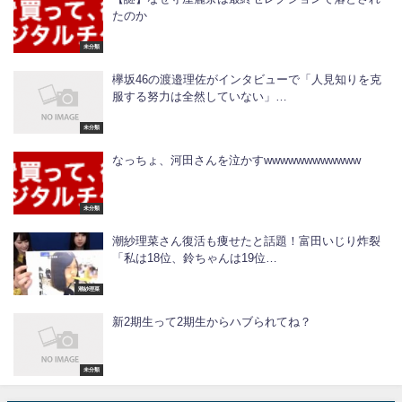
たのか
未分類
欅坂46の渡邉理佐がインタビューで「人見知りを克
服する努力は全然していない」…
未分類
なっちょ、河田さんを泣かすwwwwwwwwwwww
未分類
潮紗理菜さん復活も痩せたと話題！富田いじり炸裂
「私は18位、鈴ちゃんは19位…
潮紗理菜
新2期生って2期生からハブられてね？
未分類