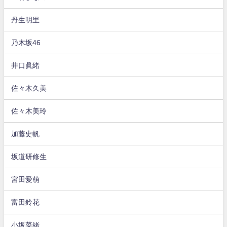
丹生明里
乃木坂46
井口眞緒
佐々木久美
佐々木美玲
加藤史帆
坂道研修生
宮田愛萌
富田鈴花
小坂菜緒