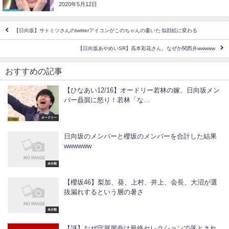
2020年5月12日
【日向坂】サトミツさんのtwitterアイコンがこのちゃんの書いた 似顔絵に変わる
【日向坂あやめいSR】高本彩花さん、なぜか関西弁wwwww
おすすめの記事
【ひなあい12/16】オードリー若林の嫁、日向坂メン
バー贔屓に怒り！若林「な…
オードリー
日向坂のメンバーと櫻坂のメンバーを合計した結果
wwwwww
未分類
【櫻坂46】梨加、葵、上村、井上、会長、大沼が選
抜漏れするという層の暑さ
未分類
【謎】なぜ守屋麗奈は最終セレクションで落とされ