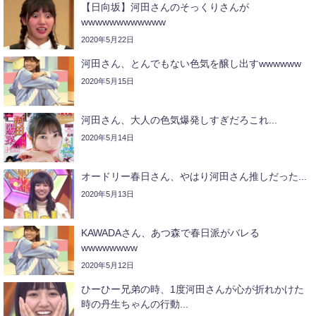
【日向坂】河田さんのそっくりさんが
wwwwwwwwwwww
2020年5月22日
河田さん、とんでもない色気を醸し出すwwwwww
2020年5月15日
河田さん、大人の色気爆発しすぎだろこれ...
2020年5月14日
オードリー春日さん、やはり河田さん推しだった...
2020年5月13日
KAWADAさん、あつ森で春日派がバレる
wwwwwwww
2020年5月12日
ひーひー兄弟の時、1度河田さんが心が折れかけた
時の丹生ちゃんの行動...