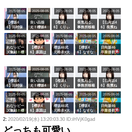
2025-08-05
2025-08-05
2025-08-05
2025-08-05
2025-08-05
【櫻坂4
良い品揃
【櫻坂4
長濱ねる、
【日向坂4
6】田村保
え！櫻坂4
6】くりぃ
事務所移籍
6】長濱ね
乃だけジャ
6 12thシン
むしちゅー
フラーム所
る、種花か
2025-08-05
2025-08-05
2025-08-05
2025-08-05
2025-08-05
ージを脱い
グル『Mak
の2人を手
属を発表
ら移籍しフ
でいた理由
e or Brea
玉に取る大
ラーム所属
k』オフィ
沼晶保【く
に。これで
れなッピー
【櫻坂4
櫻坂46武
【櫻坂4
日向坂46
シャルグッ
りぃむナン
事務所に所
ズ集結！櫻
6】原因は
元唯衣×大
6】なすな
卒業後初共
ズ絶賛販売
タラ】
属している
坂46守屋
これか！？
沼晶保、お
か中西さん
演！佐々木
受付中
のは... おひ
麗奈×遠藤
大園玲、B
風呂場のE
が号泣した
久美さん、
さまの反応
理子、8/6
uddiesを
カップお姉
2曲目っ
師匠オード
2025-08-05
2025-08-05
2025-08-05
2025-08-05
がこちら
2025-08-05
「ラヴィッ
ざわつかせ
さんに恐怖
て...【ラヴ
リー若林さ
ト！」水曜
る...
【くりぃむ
ィット 東
んと再会し
スタジオ出
ナンタラ】
京ドーム公
た結果･･･
【櫻坂4
良い品揃
【櫻坂4
長濱ねる、
【日向坂4
演決定
演】
【激レアさ
6】田村保
え！櫻坂4
6】くりぃ
事務所移籍
6】長濱ね
んを連れて
乃だけジャ
6 12thシン
むしちゅー
フラーム所
る、種花か
2025-08-05
2025-08-05
2025-08-05
2025-08-05
きた。】
2025-08-05
ージを脱い
グル『Mak
の2人を手
属を発表
ら移籍しフ
でいた理由
e or Brea
玉に取る大
ラーム所属
k』オフィ
沼晶保【く
に。これで
れなッピー
【櫻坂4
櫻坂46武
【櫻坂4
日向坂46
シャルグッ
りぃむナン
事務所に所
ズ集結！櫻
6】原因は
元唯衣×大
6】なすな
卒業後初共
ズ絶賛販売
タラ】
属している
坂46守屋
これか！？
沼晶保、お
か中西さん
演！佐々木
2:
2020/02/19(水) 13:20:03.30 ID:iHVjK0gad
受付中
のは... おひ
麗奈×遠藤
大園玲、B
風呂場のE
が号泣した
久美さん、
さまの反応
理子、8/6
uddiesを
カップお姉
2曲目っ
師匠オード
どっちも可愛い
がこちら
「ラヴィッ
ざわつかせ
さんに恐怖
て...【ラヴ
リー若林さ