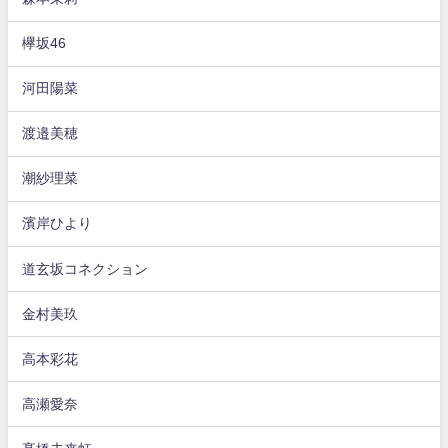
欅坂46
河田陽菜
渡邉美穂
潮紗理菜
濱岸ひより
道玄坂コネクション
金村美玖
高本彩花
高瀬愛奈