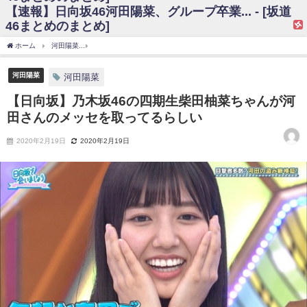
【速報】日向坂46河田陽菜、グループ卒業... - [坂道
日向坂46まとめのまとめ / 【日向坂46】富田鈴花、次の事務所が決まって
46まとめのまとめ]
そう！？
日向坂46まとめのまとめ / 【日向坂46】富田鈴花、次の事務所が決まって
ホーム
河田陽菜
【日向坂】乃木坂46の四期生柴田柚菜ちゃんが河田さんのメッセを
そう！？
乃木坂46アンテナ / 【日向坂46】この月、何かあるのか！？『お願いバッ
ハ！』ミーグリ日程がこちら
河田陽菜
河田陽菜
乃木坂あんてな ～乃木坂46・欅坂46・日向坂46のニュース・情報・話題
【日向坂】乃木坂46の四期生柴田柚菜ちゃんが河
をピックアップ / 日向坂46卒業後初共演！佐々木久美さん、師匠オードリー若
林さんと再会した結果･･･【激レアさんを連れてきた。】
田さんのメッセを取ってるらしい
欅坂46/日向坂46まとめのまとめ / 『anan』の表紙の櫻坂46さん、多様性
の時代だと話題に
2020年2月19日
2020年2月19日
欅坂46/日向坂46まとめのまとめ / 日向坂46より重大発表！！！！
日向坂46まとめのまとめ / 【朗報】増田三莉音さんの生足
wwwwwwwwwwww
日向坂46まとめのまとめ / 筒井あやめ、アレをチラリ。こういう偶然の方
が官能的だよな？
日向坂46まとめのまとめ / 【日向坂46】富田鈴花1st写真集の先行カット、
これも素晴らしい
日向坂46まとめのまとめ / 【日向坂46】五期生着ぐるみ生写真も！ 富田鈴
花考案グッズ＆生写真5種が公開される
日向坂46まとめのまとめ / これから彼氏と行為する直前の賀喜遥香、やば
い
アイドル – ぷぅアンテナ / 「乃木坂46ののぎおび⊿」北野日奈子が生配
信！【2022.3.22 17:15〜 SHOWROOM】