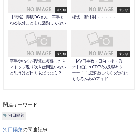
未分類
未分類
【悲報】欅坂OGさん、平手と
櫻坂、新体制・・・・・
ねる以外まともに活動してない
未分類
未分類
平手やねるが櫻坂に復帰したら
【MV再生数・日向・櫻・乃
２トップ返り咲きは間違いない
木】紅白＆CDTVの反響キター
と思うけど日向坂だったら？
ーー！！披露後にバズったのは
もちろんあのアイド
関連キーワード
河田陽菜
河田陽菜
の関連記事