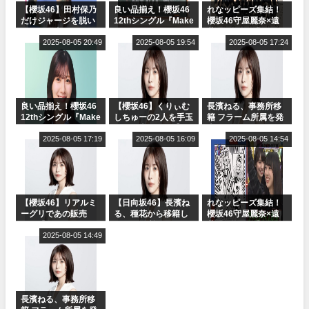
【櫻坂46】田村保乃
良い品揃え！櫻坂46
れなッピーズ集結！
だけジャージを脱い
12thシングル『Make
櫻坂46守屋麗奈×遠
でいた理由
or Break』オフィシ
藤理子、8/6「ラヴィ
2025-08-05 20:49
ャルグッズ絶賛販売
2025-08-05 19:54
ット！」水曜スタジ
2025-08-05 17:24
受付中
オ出演決定
良い品揃え！櫻坂46
【櫻坂46】くりぃむ
長濱ねる、事務所移
12thシングル『Make
しちゅーの2人を手玉
籍 フラーム所属を発
or Break』オフィシ
に取る大沼晶保【く
表
ャルグッズ絶賛販売
2025-08-05 17:19
りぃむナンタラ】
2025-08-05 16:09
2025-08-05 14:54
受付中
【櫻坂46】リアルミ
【日向坂46】長濱ね
れなッピーズ集結！
ーグリであの販売
る、種花から移籍し
櫻坂46守屋麗奈×遠
も！『Make or
フラーム所属に。こ
藤理子、8/6「ラヴィ
Break』オフィシャ
2025-08-05 14:49
れで事務所に所属し
ット！」水曜スタジ
ルグッズ解禁
ているのは... おひさ
オ出演決定
まの反応がこちら
長濱ねる、事務所移