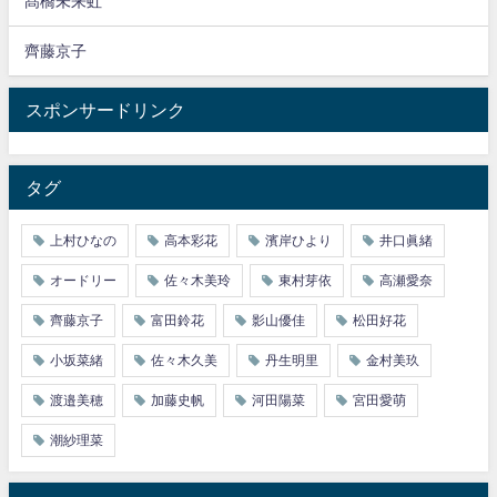
髙橋未来虹
齊藤京子
スポンサードリンク
タグ
上村ひなの
高本彩花
濱岸ひより
井口眞緒
オードリー
佐々木美玲
東村芽依
高瀬愛奈
齊藤京子
富田鈴花
影山優佳
松田好花
小坂菜緒
佐々木久美
丹生明里
金村美玖
渡邉美穂
加藤史帆
河田陽菜
宮田愛萌
潮紗理菜