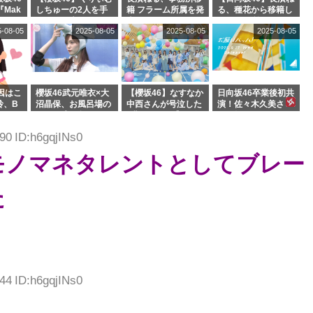
『Mak
しちゅーの2人を手
籍 フラーム所属を発
る、種花から移籍し
』オフィ
玉に取る大沼晶保
表
フラーム所属に。こ
5-08-05
2025-08-05
2025-08-05
2025-08-05
絶賛販
【くりぃむナンタ
れで事務所に所属し
ラ】
ているのは... おひさ
まの反応がこちら
因はこ
櫻坂46武元唯衣×大
【櫻坂46】なすなか
日向坂46卒業後初共
玲、B
沼晶保、お風呂場の
中西さんが号泣した
演！佐々木久美さ
わつかせ
Eカップお姉さんに
2曲目って...【ラヴ
ん、師匠オードリー
恐怖【くりぃむナン
ィット 東京ドーム公
若林さんと再会した
90 ID:h6gqjINs0
タラ】
演】
結果･･･【激レアさ
んを連れてきた。】
モノマネタレントとしてブレー
た
44 ID:h6gqjINs0