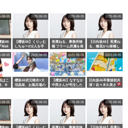
5-08-05
2025-08-05
2025-08-05
2025-08-05
坂46
【櫻坂46】くりぃむ
長濱ねる、事務所移
【日向坂46】長濱ね
『Mak
しちゅーの2人を手
籍 フラーム所属を発
る、種花から移籍し
』オフィ
玉に取る大沼晶保
表
フラーム所属に。こ
5-08-05
2025-08-05
2025-08-05
2025-08-05
絶賛販
【くりぃむナンタ
れで事務所に所属し
ラ】
ているのは... おひさ
まの反応がこちら
因はこ
櫻坂46武元唯衣×大
【櫻坂46】なすなか
日向坂46卒業後初共
玲、B
沼晶保、お風呂場の
中西さんが号泣した
演！佐々木久美さ
わつかせ
Eカップお姉さんに
2曲目って...【ラヴ
ん、師匠オードリー
恐怖【くりぃむナン
ィット 東京ドーム公
若林さんと再会した
タラ】
演】
結果･･･【激レアさ
5-08-05
2025-08-05
2025-08-05
2025-08-05
んを連れてきた。】
坂46
【櫻坂46】くりぃむ
長濱ねる、事務所移
【日向坂46】長濱ね