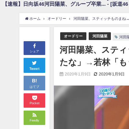
【速報】日向坂46河田陽菜、グループ卒業... - [坂道4
日向坂46まとめのまとめ / 【朗報】増田三莉音さんの生足wwwwwwwwwww
日向坂46まとめのまとめ / 筒井あやめ、アレをチラリ。こういう偶然の方が
日向坂46まとめのまとめ / 【日向坂46】富田鈴花1st写真集の先行カット、
ホーム
オードリー
河田陽菜、スティッチものまね
日向坂46まとめのまとめ / 【日向坂46】五期生着ぐるみ生写真も！ 富田鈴
日向坂46まとめのまとめ / これから彼氏と行為する直前の賀喜遥香、やばい
アイドル – ぷぅアンテナ / 「乃木坂46ののぎおび⊿」北野日奈子が生配信！【2022.
オードリー
河田陽菜
河田
アイドル – ぷぅアンテナ / 2022年3月22日（火）のメディア情報
アイドル – ぷぅアンテナ / 【乃木坂46】井上和の『なぎおはぎ』って こ
河田陽菜、スティ
アイドル – ぷぅアンテナ / 【乃木坂46】日村勇紀 gif職人が切り抜いた名シーン.
シェア
ふぇどみ！ / 【悲報】呪術廻戦、視聴率5.1%
たな」→若林「も
ふぇどみ！ / 【画像】スポ－ツキャスターお姉さん・ハメまくりだったｗｗ
ふぇどみ！ / 【悲報】母「裕福な過程が高学歴になるとか大嘘。教育に金
Tweet
2020年1月9日
2020年1月9日
Powered by livedoor 相互RSS
B!
はてブ
Pocket
Feedly