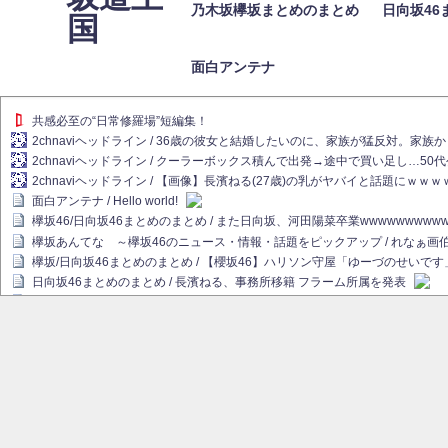
乃木坂欅坂まとめのまとめ
日向坂46
国
面白アンテナ
共感必至の“日常修羅場”短編集！
2chnaviヘッドライン / 36歳の彼女と結婚したいのに、家族が猛反対。家
2chnaviヘッドライン / クーラーボックス積んで出発→途中で買い足し…50
2chnaviヘッドライン / 【画像】長濱ねる(27歳)の乳がヤバイと話題にｗｗ
面白アンテナ / Hello world!
欅坂46/日向坂46まとめのまとめ / また日向坂、河田陽菜卒業wwwwwwwww
欅坂あんてな ～欅坂46のニュース・情報・話題をピックアップ / れなぁ
欅坂/日向坂46まとめのまとめ / 【櫻坂46】ハリソン守屋「ゆーづのせいです
日向坂46まとめのまとめ / 長濱ねる、事務所移籍 フラーム所属を発表
日向坂46まとめのまとめ / 【日向坂46】河田陽菜卒業後、衝撃の年齢順がこ
乃木坂欅坂まとめのまとめ / 【日向坂46】河田陽菜推し、このときに卒業を察し
乃木坂46アンテナ / 長濱ねる、事務所移籍 フラーム所属を発表
乃木坂あんてな ～乃木坂46・欅坂46・日向坂46のニュース・情報・話題を
欅坂あんてな ～欅坂46のニュース・情報・話題をピックアップ / 良い品揃え！櫻坂
欅坂/日向坂46まとめのまとめ / 【櫻坂46】原因はこれか！？大園玲、Buddie
乃木坂46アンテナ / 【櫻坂46】田村保乃だけジャージを脱いでいた理由
乃木坂あんてな ～乃木坂46・欅坂46・日向坂46のニュース・情報・話題を