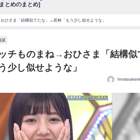
6まとめのまとめ]
w
官能的だよな？
これも素晴らしい
→おひさま「結構似てたな」→若林「もう少し似せような」
花考案グッズ＆生写真5種が公開される
3.22 17:15〜 SHOWROOM】
陽菜
んぺいとう×いちごみるく×マヨラー星人 と同じと考えてよろしいですか？
ッチものまね→おひさま「結構似
gif
う少し似せような」
ｗｗｗｗｗｗｗｗｗｗ
をかけまくったうちの息子が団地住みの貧乏に学歴で負けた」
hinatasakam