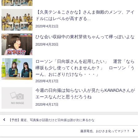
【久美テン＆こさかな】さんま御殿のメンツ、アイ
ドルにはレベルが高すぎる...
2020年4月21日
ひな会い収録中の東村芽依ちゃんって欅っぽいよな
2020年4月20日
ローソン「日向坂さんを起用したい」 運営「なら
欅坂も少し使ってくれませんか？」 ローソン「う
ーん、おにぎりだけなら・・・」
2020年4月17日
今週の日向撮は知らない人が見たらKAWADAさんが
エースなんだと思うだろうね
2020年4月17日
【予想】最近、写真集が話題だけど日向坂は誰が次に来るかな
藤原竜也、おひさま化ってマジ？？