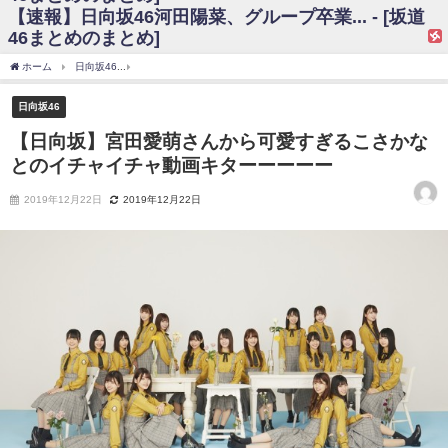
【速報】日向坂46河田陽菜、グループ卒業... - [坂道
日向坂46まとめのまとめ / 【日向坂46】富田鈴花、次の事務所が決まって
46まとめのまとめ]
そう！？
日向坂46まとめのまとめ / 【日向坂46】富田鈴花、次の事務所が決まって
ホーム
日向坂46
【日向坂】宮田愛萌さんから可愛すぎるこさかなとのイチャイチャ
そう！？
乃木坂46アンテナ / 【日向坂46】この月、何かあるのか！？『お願いバッ
日向坂46
ハ！』ミーグリ日程がこちら
乃木坂あんてな ～乃木坂46・欅坂46・日向坂46のニュース・情報・話題
【日向坂】宮田愛萌さんから可愛すぎるこさかな
をピックアップ / 日向坂46卒業後初共演！佐々木久美さん、師匠オードリー若
とのイチャイチャ動画キターーーーー
林さんと再会した結果･･･【激レアさんを連れてきた。】
欅坂46/日向坂46まとめのまとめ / 『anan』の表紙の櫻坂46さん、多様性
の時代だと話題に
2019年12月22日
2019年12月22日
欅坂46/日向坂46まとめのまとめ / 日向坂46より重大発表！！！！
日向坂46まとめのまとめ / 【朗報】増田三莉音さんの生足
wwwwwwwwwwww
日向坂46まとめのまとめ / 筒井あやめ、アレをチラリ。こういう偶然の方
が官能的だよな？
日向坂46まとめのまとめ / 【日向坂46】富田鈴花1st写真集の先行カット、
これも素晴らしい
日向坂46まとめのまとめ / 【日向坂46】五期生着ぐるみ生写真も！ 富田鈴
花考案グッズ＆生写真5種が公開される
日向坂46まとめのまとめ / これから彼氏と行為する直前の賀喜遥香、やば
い
アイドル – ぷぅアンテナ / 「乃木坂46ののぎおび⊿」北野日奈子が生配
信！【2022.3.22 17:15〜 SHOWROOM】