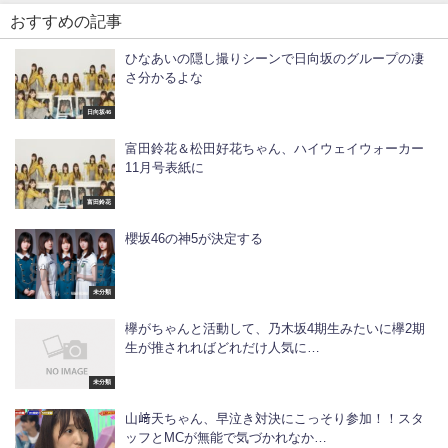
おすすめの記事
ひなあいの隠し撮りシーンで日向坂のグループの凄
さ分かるよな
日向坂46
富田鈴花＆松田好花ちゃん、ハイウェイウォーカー
11月号表紙に
富田鈴花
櫻坂46の神5が決定する
未分類
欅がちゃんと活動して、乃木坂4期生みたいに欅2期
生が推されればどれだけ人気に…
未分類
山﨑天ちゃん、早泣き対決にこっそり参加！！スタ
ッフとMCが無能で気づかれなか…