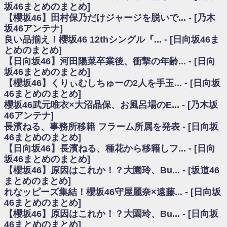
いた理由
坂46まとめのまとめ]
日向坂46まとめのまとめ / 【日向坂46】若林さん「笑えないぐらい師匠だ
【櫻坂46】田村保乃だけジャージを脱いで... - [乃木
から」佐々木久美と卒業後初の共演の様子がこちら！【激レアさん】
坂46アンテナ]
日向坂46まとめのまとめ / 【元日向坂46】情報解禁前で言えない！？丹生
良い品揃え！櫻坂46 12thシングル『... - [日向坂46ま
ちゃん、メンバーと会った模様
とめのまとめ]
乃木坂欅坂まとめのまとめ / 【日向坂46】この月、何かあるのか！？『お
【日向坂46】河田陽菜卒業後、衝撃の年齢... - [日向
願いバッハ！』ミーグリ日程がこちら
欅坂/日向坂46まとめのまとめ / 【櫻坂46】ミーグリで喧嘩！？山下瞳月、
坂46まとめのまとめ]
これはマジギレしてる
【櫻坂46】くりぃむしちゅーの2人を手玉... - [日向坂
乃木坂46アンテナ / 【櫻坂46】ハリソン守屋「ゆーづのせいです」【ラヴ
46まとめのまとめ]
ィット!】
櫻坂46武元唯衣×大沼晶保、お風呂場のE... - [乃木坂
乃木坂あんてな ～乃木坂46・欅坂46・日向坂46のニュース・情報・話題
46アンテナ]
をピックアップ / 良い品揃え！櫻坂46 12thシングル『Make or Break』オフィ
シャルグッズ絶賛販売受付中
長濱ねる、事務所移籍 フラーム所属を発表 - [日向坂
日向坂46まとめのまとめ / 【日向坂46】この月、何かあるのか！？『お願
46まとめのまとめ]
いバッハ！』ミーグリ日程がこちら
【日向坂46】長濱ねる、種花から移籍しフ... - [日向
日向坂46まとめのまとめ / 【元日向坂46】この卒業生、めちゃくちゃテレ
坂46まとめのまとめ]
ビで見かけるな
【櫻坂46】原因はこれか！？大園玲、Bu... - [坂道46
欅坂/日向坂46まとめのまとめ / 【櫻坂46】リアルミーグリであの販売も！
まとめのまとめ]
『Make or Break』オフィシャルグッズ解禁
れなッピーズ集結！櫻坂46守屋麗奈×遠藤... - [日向坂
乃木坂46アンテナ / 【櫻坂46】ミーグリで喧嘩！？山下瞳月、これはマジ
ギレしてる
46まとめのまとめ]
乃木坂あんてな ～乃木坂46・欅坂46・日向坂46のニュース・情報・話題
【櫻坂46】原因はこれか！？大園玲、Bu... - [日向坂
をピックアップ / れなッピーズ集結！櫻坂46守屋麗奈×遠藤理子、8/6「ラヴィ
46まとめのまとめ]
ット！」水曜スタジオ出演決定