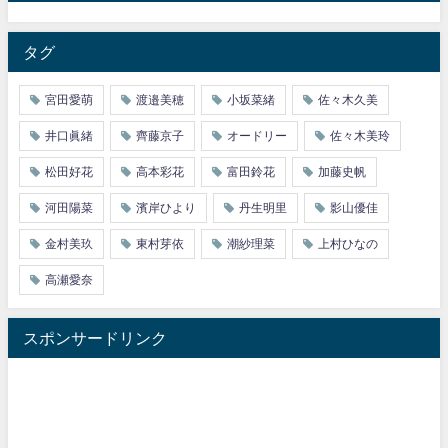
タグ
宮田愛萌
渡邉美穂
小坂菜緒
佐々木久美
井口眞緒
齊藤京子
オードリー
佐々木美玲
松田好花
高本彩花
富田鈴花
加藤史帆
河田陽菜
濱岸ひより
丹生明里
影山優佳
金村美玖
東村芽依
潮紗理菜
上村ひなの
高瀬愛奈
スポンサードリンク