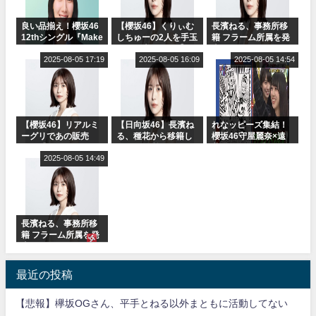
良い品揃え！櫻坂46
【櫻坂46】くりぃむ
長濱ねる、事務所移
12thシングル『Make
しちゅーの2人を手玉
籍 フラーム所属を発
or Break』オフィシ
に取る大沼晶保【く
表
ャルグッズ絶賛販売
2025-08-05 17:19
りぃむナンタラ】
2025-08-05 16:09
2025-08-05 14:54
受付中
【櫻坂46】リアルミ
【日向坂46】長濱ね
れなッピーズ集結！
ーグリであの販売
る、種花から移籍し
櫻坂46守屋麗奈×遠
も！『Make or
フラーム所属に。こ
藤理子、8/6「ラヴィ
Break』オフィシャ
2025-08-05 14:49
れで事務所に所属し
ット！」水曜スタジ
ルグッズ解禁
ているのは... おひさ
オ出演決定
まの反応がこちら
長濱ねる、事務所移
籍 フラーム所属を発
表
最近の投稿
【悲報】欅坂OGさん、平手とねる以外まともに活動してない