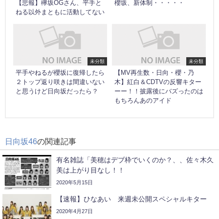
【悲報】欅坂OGさん、平手と
櫻坂、新体制・・・・・
ねる以外まともに活動してない
未分類
未分類
平手やねるが櫻坂に復帰したら
【MV再生数・日向・櫻・乃
２トップ返り咲きは間違いない
木】紅白＆CDTVの反響キター
と思うけど日向坂だったら？
ーー！！披露後にバズったのは
もちろんあのアイド
日向坂46
の関連記事
有名雑誌「美穂はデブ枠でいくのか？、、佐々木久
美は上がり目なし！！
2020年5月15日
【速報】ひなあい 来週未公開スペシャルキター
2020年4月27日