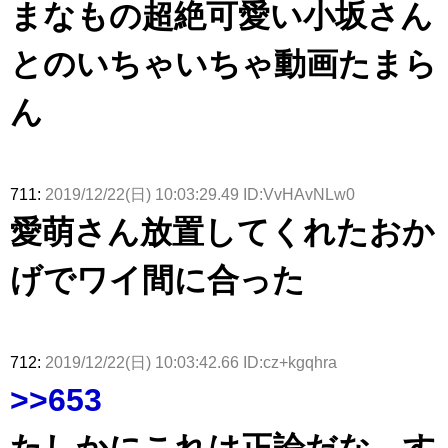
まなもの超絶可愛い小坂さん
スタジオ出
ナンタラ】
京ドーム公
た結果･･･
演決定
演】
【激レアさ
んを連れて
とのいちゃいちゃ動画たまら
きた。】
ん
711:
2019/12/22(日) 10:03:29.49 ID:VvHAvNLw0
愛萌さん放置してくれたおか
げでワイ間に合った
712:
2019/12/22(日) 10:03:42.66 ID:cz+kgqhra
>>653
たしかにこれは正論だな、す