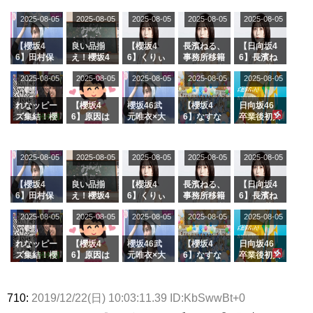
2025-08-05
2025-08-05
2025-08-05
2025-08-05
2025-08-05
【櫻坂4
良い品揃
【櫻坂4
長濱ねる、
【日向坂4
6】田村保
え！櫻坂4
6】くりぃ
事務所移籍
6】長濱ね
乃だけジャ
6 12thシン
むしちゅー
フラーム所
る、種花か
2025-08-05
2025-08-05
2025-08-05
2025-08-05
2025-08-05
ージを脱い
グル『Mak
の2人を手
属を発表
ら移籍しフ
でいた理由
e or Brea
玉に取る大
ラーム所属
k』オフィ
沼晶保【く
に。これで
れなッピー
【櫻坂4
櫻坂46武
【櫻坂4
日向坂46
シャルグッ
りぃむナン
事務所に所
ズ集結！櫻
6】原因は
元唯衣×大
6】なすな
卒業後初共
ズ絶賛販売
タラ】
属している
坂46守屋
これか！？
沼晶保、お
か中西さん
演！佐々木
受付中
のは... おひ
麗奈×遠藤
大園玲、B
風呂場のE
が号泣した
久美さん、
さまの反応
理子、8/6
uddiesを
カップお姉
2曲目っ
師匠オード
2025-08-05
2025-08-05
2025-08-05
2025-08-05
がこちら
2025-08-05
「ラヴィッ
ざわつかせ
さんに恐怖
て...【ラヴ
リー若林さ
ト！」水曜
る...
【くりぃむ
ィット 東
んと再会し
スタジオ出
ナンタラ】
京ドーム公
た結果･･･
【櫻坂4
良い品揃
【櫻坂4
長濱ねる、
【日向坂4
演決定
演】
【激レアさ
6】田村保
え！櫻坂4
6】くりぃ
事務所移籍
6】長濱ね
んを連れて
乃だけジャ
6 12thシン
むしちゅー
フラーム所
る、種花か
2025-08-05
2025-08-05
2025-08-05
2025-08-05
きた。】
2025-08-05
ージを脱い
グル『Mak
の2人を手
属を発表
ら移籍しフ
でいた理由
e or Brea
玉に取る大
ラーム所属
k』オフィ
沼晶保【く
に。これで
れなッピー
【櫻坂4
櫻坂46武
【櫻坂4
日向坂46
シャルグッ
りぃむナン
事務所に所
ズ集結！櫻
6】原因は
元唯衣×大
6】なすな
卒業後初共
ズ絶賛販売
タラ】
属している
坂46守屋
これか！？
沼晶保、お
か中西さん
演！佐々木
受付中
のは... おひ
麗奈×遠藤
大園玲、B
風呂場のE
が号泣した
久美さん、
さまの反応
理子、8/6
uddiesを
カップお姉
2曲目っ
師匠オード
710:
2019/12/22(日) 10:03:11.39 ID:KbSwwBt+0
がこちら
「ラヴィッ
ざわつかせ
さんに恐怖
て...【ラヴ
リー若林さ
ト！」水曜
る...
【くりぃむ
ィット 東
んと再会し