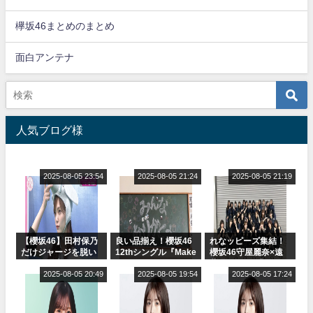
欅坂46まとめのまとめ
面白アンテナ
人気ブログ様
2025-08-05 23:54
2025-08-05 21:24
2025-08-05 21:19
【櫻坂46】田村保乃
良い品揃え！櫻坂46
れなッピーズ集結！
だけジャージを脱い
12thシングル『Make
櫻坂46守屋麗奈×遠
でいた理由
or Break』オフィシ
藤理子、8/6「ラヴィ
2025-08-05 20:49
ャルグッズ絶賛販売
2025-08-05 19:54
ット！」水曜スタジ
2025-08-05 17:24
受付中
オ出演決定