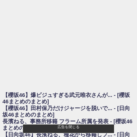
を察していた...
乃木坂46アンテナ / 長濱ねる、事務所移籍 フラーム所属を発表
乃木坂あんてな ～乃木坂46・欅坂46・日向坂46のニュース・情報・話題
をピックアップ / 【櫻坂46】ミーグリで喧嘩！？山下瞳月、これはマジギレし
てる
欅坂あんてな ～欅坂46のニュース・情報・話題をピックアップ / 良い品
揃え！櫻坂46 12thシングル『Make or Break』オフィシャルグッズ絶賛販売受
付中
欅坂/日向坂46まとめのまとめ / 【櫻坂46】原因はこれか！？大園玲、
Buddiesをざわつかせる...
乃木坂46アンテナ / 【櫻坂46】田村保乃だけジャージを脱いでいた理由
乃木坂あんてな ～乃木坂46・欅坂46・日向坂46のニュース・情報・話題
をピックアップ / 【櫻坂46】久々にあのメンバーがラヴィット出演へ！！！
日向坂46まとめのまとめ / 【櫻坂46】田村保乃だけジャージを脱いでいた
理由
【櫻坂46】爆ビジュすぎる武元唯衣さんが... - [櫻坂
日向坂46まとめのまとめ / 【日向坂46】富田鈴花1st写真集、発売記念記者
会見の模様がこちら！
46まとめのまとめ]
乃木坂欅坂まとめのまとめ / 【日向坂46】河田陽菜卒業の影響、ガチでデ
【櫻坂46】田村保乃だけジャージを脱いで... - [日向
カそう...
坂46まとめのまとめ]
欅坂あんてな ～欅坂46のニュース・情報・話題をピックアップ / れなッ
長濱ねる、事務所移籍 フラーム所属を発表 - [櫻坂46
ピーズ集結！櫻坂46守屋麗奈×遠藤理子、8/6「ラヴィット！」水曜スタジオ出
まとめのまとめ]
広告を閉じる
演決定
【日向坂46】長濱ねる、種花から移籍しフ... - [日向
欅坂/日向坂46まとめのまとめ / 【櫻坂46】田村保乃だけジャージを脱いで