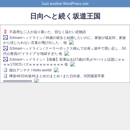
Just another WordPress site
日向へと続く坂道王国
不器用な二人が辿り着いた、切なく温かい恋物語
2chnaviヘッドライン / 36歳の彼女と結婚したいのに、家族が猛反対。家族
から信じられない言葉が飛び出した… 他
2chnaviヘッドライン / クーラーボックス積んで出発→途中で買い足し…50
代公務員の“ドライブ”が地獄すぎた 他
2chnaviヘッドライン / 【画像】長濱ねる(27歳)の乳がヤバイと話題にｗｗ
ｗｗ1700万バズｗｗｗｗｗｗｗｗｗｗ 他
面白アンテナ / Hello world!
欅坂46/日向坂46まとめのまとめ / また日向坂、河田陽菜卒業
wwwwwwwwwww
欅坂あんてな ～欅坂46のニュース・情報・話題をピックアップ / れなぁ
画伯こと櫻坂46守屋麗奈、生放送で新作を発表【ラヴィット！】
欅坂/日向坂46まとめのまとめ / 【櫻坂46】ハリソン守屋「ゆーづのせいで
す」【ラヴィット!】
日向坂46まとめのまとめ / 長濱ねる、事務所移籍 フラーム所属を発表
日向坂46まとめのまとめ / 【日向坂46】河田陽菜卒業後、衝撃の年齢順が
こちら
乃木坂欅坂まとめのまとめ / 【日向坂46】河田陽菜推し、このときに卒業