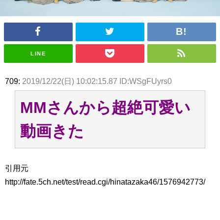
アイドル – ぷぅアンテナ / 2022年3月22日（火）のメディア情報
アイドル – ぷぅアンテナ / 【乃木坂46】井上和の『なぎおはぎ』って こん
ぺいとう×いちごみるく×マヨラー星人 と同じと考えてよろしいですか？
アイドル – ぷぅアンテナ / 【乃木坂46】日村勇紀 gif職人が切り抜いた名シ
ーン.gif
LINE
ふぇどみ！ / 【悲報】呪術廻戦、視聴率5.1%
ふぇどみ！ / 【画像】スポ－ツキャスターお姉さん・ハメまくりだったｗｗ
ｗｗｗｗｗｗｗｗｗｗ
709:
2019/12/22(日) 10:02:15.87 ID:WSgFUyrs0
ふぇどみ！ / 【悲報】母「裕福な過程が高学歴になるとか大嘘。教育に金を
かけまくったうちの息子が団地住みの貧乏に学歴で負けた」
MMさんから超絶可愛い
Powered by livedoor 相互RSS
動画きた
引用元
http://fate.5ch.net/test/read.cgi/hinatazaka46/1576942773/