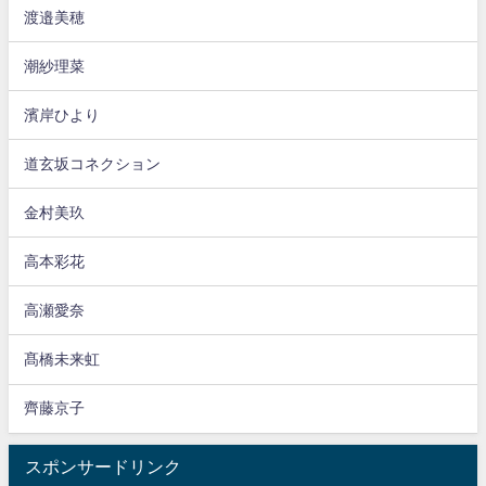
渡邉美穂
潮紗理菜
濱岸ひより
道玄坂コネクション
金村美玖
高本彩花
高瀬愛奈
髙橋未来虹
齊藤京子
スポンサードリンク