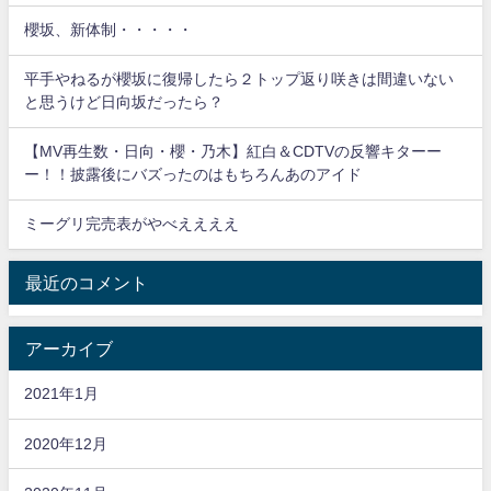
櫻坂、新体制・・・・・
平手やねるが櫻坂に復帰したら２トップ返り咲きは間違いない
と思うけど日向坂だったら？
【MV再生数・日向・櫻・乃木】紅白＆CDTVの反響キターー
ー！！披露後にバズったのはもちろんあのアイド
ミーグリ完売表がやべええええ
最近のコメント
アーカイブ
2021年1月
2020年12月