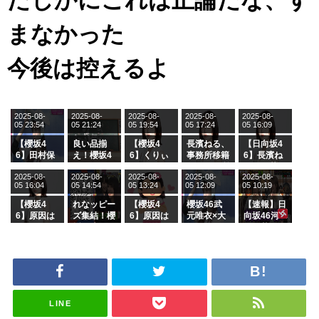
まなかった
今後は控えるよ
2025-08-
2025-08-
2025-08-
2025-08-
2025-08-
05 23:54
05 21:24
05 19:54
05 17:24
05 16:09
【櫻坂4
良い品揃
【櫻坂4
長濱ねる、
【日向坂4
6】田村保
え！櫻坂4
6】くりぃ
事務所移籍
6】長濱ね
乃だけジャ
6 12thシン
むしちゅー
フラーム所
る、種花か
2025-08-
2025-08-
2025-08-
2025-08-
2025-08-
ージを脱い
グル『Mak
の2人を手
属を発表
ら移籍しフ
05 16:04
05 14:54
05 13:24
05 12:09
05 10:19
でいた理由
e or Brea
玉に取る大
ラーム所属
k』オフィ
沼晶保【く
に。これで
【櫻坂4
れなッピー
【櫻坂4
櫻坂46武
【速報】日
シャルグッ
りぃむナン
事務所に所
6】原因は
ズ集結！櫻
6】原因は
元唯衣×大
向坂46河
ズ絶賛販売
タラ】
属している
これか！？
坂46守屋
これか！？
沼晶保、お
田陽菜、グ
受付中
のは... おひ
大園玲、B
麗奈×遠藤
大園玲、B
風呂場のE
ループ卒業
さまの反応
uddiesを
理子、8/6
uddiesを
カップお姉
を発表
がこちら
ざわつかせ
「ラヴィッ
ざわつかせ
さんに恐怖
る...
ト！」水曜
る...
【くりぃむ
スタジオ出
ナンタラ】
演決定
LINE